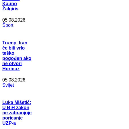
Kauno
Žalgiris
05.08.2026.
Šport
Trump: Iran
će biti vrlo
teško
pogođen ako
ne otvori
Hormuz
05.08.2026.
Svijet
Luka Mišetić:
U BiH zakon
ne zabranjuje
poricanje
UZP-a