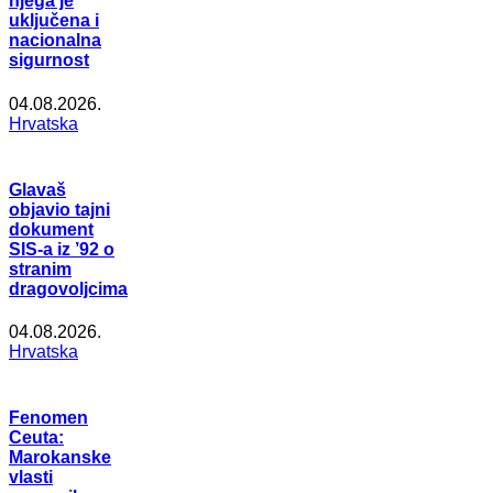
njega je
uključena i
nacionalna
sigurnost
04.08.2026.
Hrvatska
Glavaš
objavio tajni
dokument
SIS-a iz ’92 o
stranim
dragovoljcima
04.08.2026.
Hrvatska
Fenomen
Ceuta:
Marokanske
vlasti