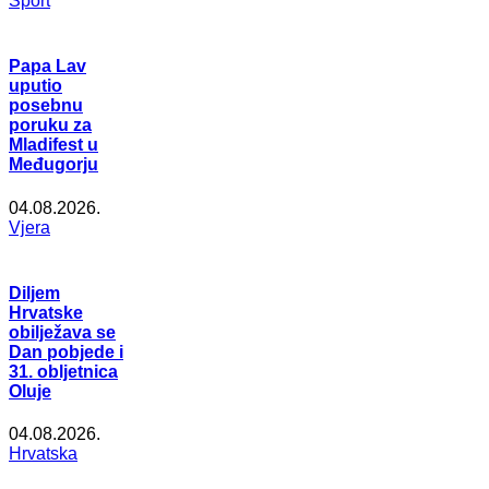
Šport
Papa Lav
uputio
posebnu
poruku za
Mladifest u
Međugorju
04.08.2026.
Vjera
Diljem
Hrvatske
obilježava se
Dan pobjede i
31. obljetnica
Oluje
04.08.2026.
Hrvatska