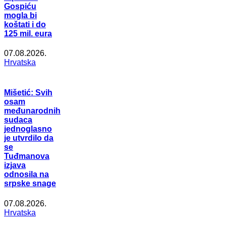
Gospiću
mogla bi
koštati i do
125 mil. eura
07.08.2026.
Hrvatska
Mišetić: Svih
osam
međunarodnih
sudaca
jednoglasno
je utvrdilo da
se
Tuđmanova
izjava
odnosila na
srpske snage
07.08.2026.
Hrvatska