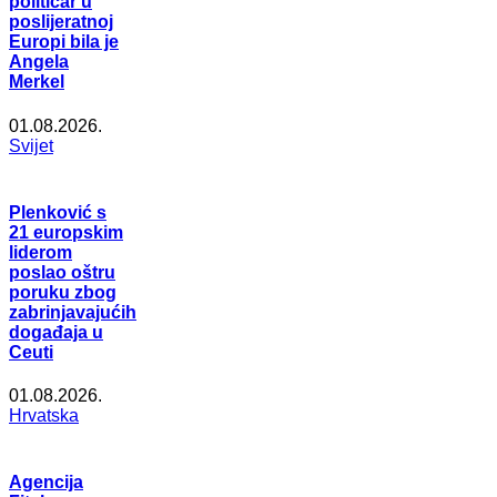
političar u
poslijeratnoj
Europi bila je
Angela
Merkel
01.08.2026.
Svijet
Plenković s
21 europskim
liderom
poslao oštru
poruku zbog
zabrinjavajućih
događaja u
Ceuti
01.08.2026.
Hrvatska
Agencija