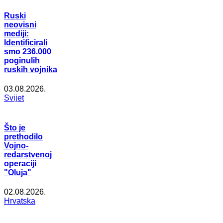
Ruski
neovisni
mediji:
Identificirali
smo 236.000
poginulih
ruskih vojnika
03.08.2026.
Svijet
Što je
prethodilo
Vojno-
redarstvenoj
operaciji
"Oluja"
02.08.2026.
Hrvatska