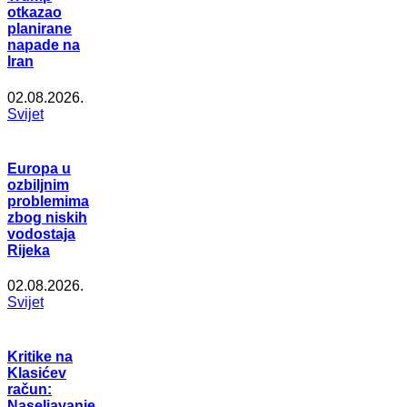
otkazao
planirane
napade na
Iran
02.08.2026.
Svijet
Europa u
ozbiljnim
problemima
zbog niskih
vodostaja
Rijeka
02.08.2026.
Svijet
Kritike na
Klasićev
račun:
Naseljavanje