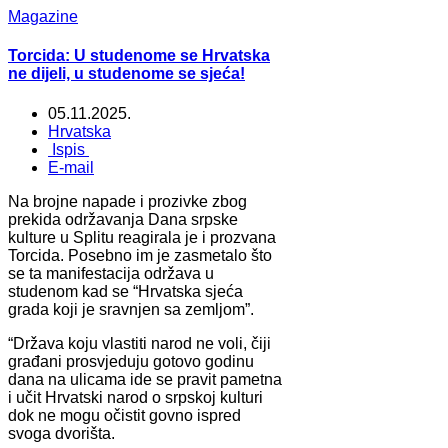
Magazine
Torcida: U studenome se Hrvatska
ne dijeli, u studenome se sjeća!
05.11.2025.
Hrvatska
Ispis
E-mail
Na brojne napade i prozivke zbog
prekida održavanja Dana srpske
kulture u Splitu reagirala je i prozvana
Torcida. Posebno im je zasmetalo što
se ta manifestacija održava u
studenom kad se “Hrvatska sjeća
grada koji je sravnjen sa zemljom”.
“Država koju vlastiti narod ne voli, čiji
građani prosvjeduju gotovo godinu
dana na ulicama ide se pravit pametna
i učit Hrvatski narod o srpskoj kulturi
dok ne mogu očistit govno ispred
svoga dvorišta.