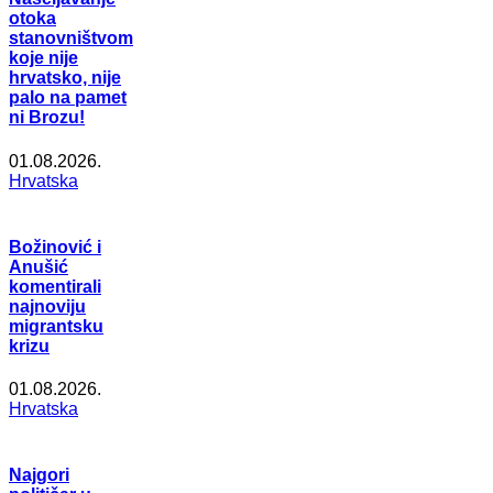
otoka
stanovništvom
koje nije
hrvatsko, nije
palo na pamet
ni Brozu!
01.08.2026.
Hrvatska
Božinović i
Anušić
komentirali
najnoviju
migrantsku
krizu
01.08.2026.
Hrvatska
Najgori