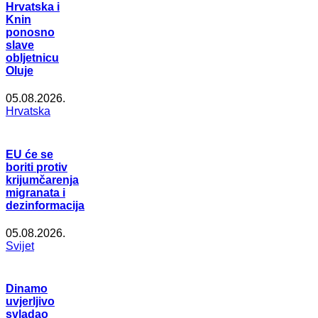
Hrvatska i
Knin
ponosno
slave
obljetnicu
Oluje
05.08.2026.
Hrvatska
EU će se
boriti protiv
krijumčarenja
migranata i
dezinformacija
05.08.2026.
Svijet
Dinamo
uvjerljivo
svladao