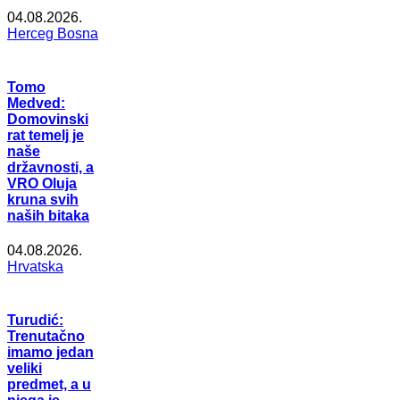
04.08.2026.
Herceg Bosna
Tomo
Medved:
Domovinski
rat temelj je
naše
državnosti, a
VRO Oluja
kruna svih
naših bitaka
04.08.2026.
Hrvatska
Turudić:
Trenutačno
imamo jedan
veliki
predmet, a u