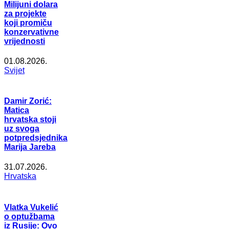
Milijuni dolara
za projekte
koji promiču
konzervativne
vrijednosti
01.08.2026.
Svijet
Damir Zorić:
Matica
hrvatska stoji
uz svoga
potpredsjednika
Marija Jareba
31.07.2026.
Hrvatska
Vlatka Vukelić
o optužbama
iz Rusije: Ovo