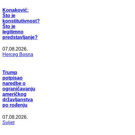
Konaković:
Što je
konstitutivnost?
Što je
legitimno
predstavljanje?
07.08.2026.
Herceg Bosna
Trump
potpisao
naredbe o
ograničavanju
američkog
državljanstva
po rođenju
07.08.2026.
Svijet