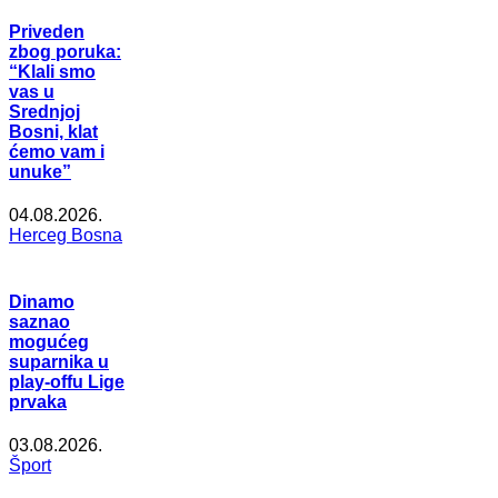
Priveden
zbog poruka:
“Klali smo
vas u
Srednjoj
Bosni, klat
ćemo vam i
unuke”
04.08.2026.
Herceg Bosna
Dinamo
saznao
mogućeg
suparnika u
play-offu Lige
prvaka
03.08.2026.
Šport