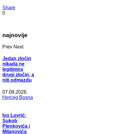
Share
0
najnovije
Prev
Next
Jedan zločin
nikada ne
legitimira
drugi zločin, a
niti odmazdu
07.08.2026.
Herceg Bosna
Ivo Lovrić:
Sukob
Plenkovića i
Milanovića