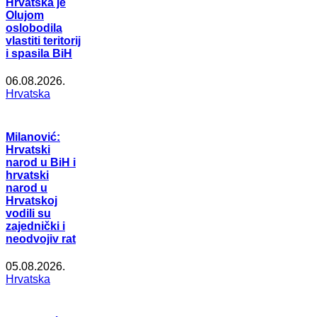
Hrvatska je
Olujom
oslobodila
vlastiti teritorij
i spasila BiH
06.08.2026.
Hrvatska
Milanović:
Hrvatski
narod u BiH i
hrvatski
narod u
Hrvatskoj
vodili su
zajednički i
neodvojiv rat
05.08.2026.
Hrvatska