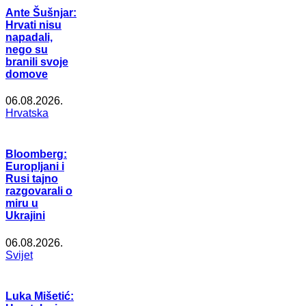
Ante Šušnjar:
Hrvati nisu
napadali,
nego su
branili svoje
domove
06.08.2026.
Hrvatska
Bloomberg:
Europljani i
Rusi tajno
razgovarali o
miru u
Ukrajini
06.08.2026.
Svijet
Luka Mišetić: