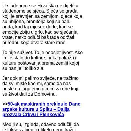
U studenome se Hrvatska ne dijeli, u
studenome se sjeća. Sjeća se grada
koji je sravnjen sa zemljom, djece koja
su ubijena, branitelja koji su pali. I
onda, kad taj mjesec dođe, kad se
emocije zbiju u grlo, kad se sjećanja
vrate, netko odluči baš tada održati
priredbu koja otvara stare rane.
To nije suživot. To je neosjetljivost. Ako
im je stalo do kulture, neka pokažu i
kulturu poštovanja prema zemlji kojoj
su nanijeli toliko zla.
Jer dok mi palimo svijeće, ne tražimo
da svi misle kao mi, samo da nas
puste da tugujemo u miru za one koji
su život dali za Domovinu.
>>
50-ak maskiranih prekinulo Dane
srpske kulture u Splitu – Dalija
prozvala Crkvu i Plenkovića
Mediji su, izgleda, odavno odlučili da
je lakše zalijepiti etiketu nego tražiti