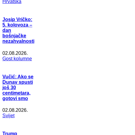
Hrvatska
Josip Vričko:
5. kolovoza –
dan
bošnjačke
nezahvalnosti
02.08.2026.
Gost kolumne
Vučić: Ako se
Dunav spusti
još 30
centimetara,
gotovi smo
02.08.2026.
Svijet
Trump