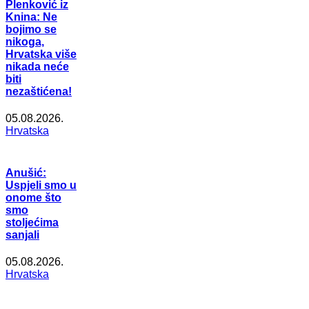
Plenković iz
Knina: Ne
bojimo se
nikoga,
Hrvatska više
nikada neće
biti
nezaštićena!
05.08.2026.
Hrvatska
Anušić:
Uspjeli smo u
onome što
smo
stoljećima
sanjali
05.08.2026.
Hrvatska