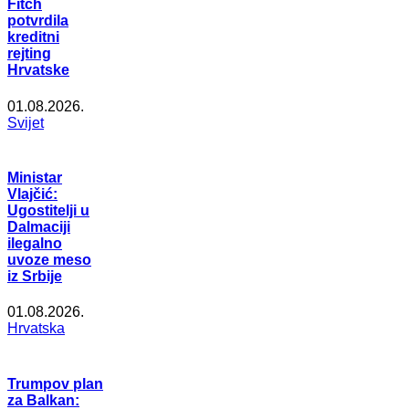
Fitch
potvrdila
kreditni
rejting
Hrvatske
01.08.2026.
Svijet
Ministar
Vlajčić:
Ugostitelji u
Dalmaciji
ilegalno
uvoze meso
iz Srbije
01.08.2026.
Hrvatska
Trumpov plan
za Balkan: