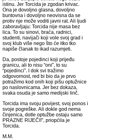
istinu. Jer Torcida je zgodan krivac.
Ona je dovoljno glasna, dovoljno
buntovna i dovoljno neovisna da se
protiv nje može voditi javni rat. Ali ljudi
zaboravljaju: Torcida nije masa bez
lica. To su sinovi, braća, radnici,
studenti, navijači koji vole svoj grad i
svoj klub više nego što će itko tko
napiše članak to ikad razumjeti.
Da, postoje pojedinci koji prijeđu
granicu, ali to nisu “oni”, to su
“pojedinci”. I dok svi tražimo
odgovornost, red bi bio da je prvo
potražimo kod onih koji pišu optužnice
po naslovnicama. Jer bez dokaza,
svaka osuda je samo medijski linč.
Torcida ima svoju povijest, svoj ponos i
svoje pogreške. Ali dokle god nema
činjenica, dotle optužbe ostaju samo
PRAZNE RIJEČI!”, priopćila je
Torcida.
M.M.