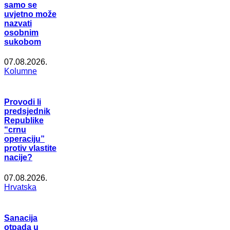
samo se
uvjetno može
nazvati
osobnim
sukobom
07.08.2026.
Kolumne
Provodi li
predsjednik
Republike
“crnu
operaciju”
protiv vlastite
nacije?
07.08.2026.
Hrvatska
Sanacija
otpada u