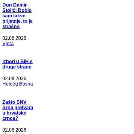
Don Damir
Stojić: Dobio
sam takve
prijetnje, to je
strašno
02.08.2026.
Vjera
Izbori u BiH s
druge strane
02.08.2026.
Herceg Bosna
Zašto SNV
Srbe pretvara
u hrvatske
crnce?
02.08.2026.