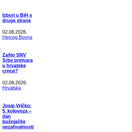
Izbori u BiH s
druge strane
02.08.2026.
Herceg Bosna
Zašto SNV
Srbe pretvara
u hrvatske
crnce?
02.08.2026.
Hrvatska
Josip Vričko:
5. kolovoza –
dan
bošnjačke
nezahvalnosti