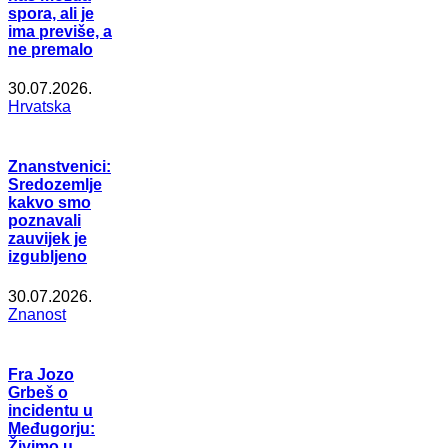
spora, ali je
ima previše, a
ne premalo
30.07.2026.
Hrvatska
Znanstvenici:
Sredozemlje
kakvo smo
poznavali
zauvijek je
izgubljeno
30.07.2026.
Znanost
Fra Jozo
Grbeš o
incidentu u
Međugorju:
Živimo u