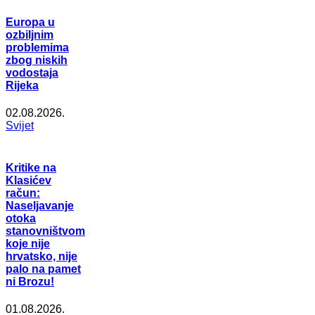
Europa u
ozbiljnim
problemima
zbog niskih
vodostaja
Rijeka
02.08.2026.
Svijet
Kritike na
Klasićev
račun:
Naseljavanje
otoka
stanovništvom
koje nije
hrvatsko, nije
palo na pamet
ni Brozu!
01.08.2026.