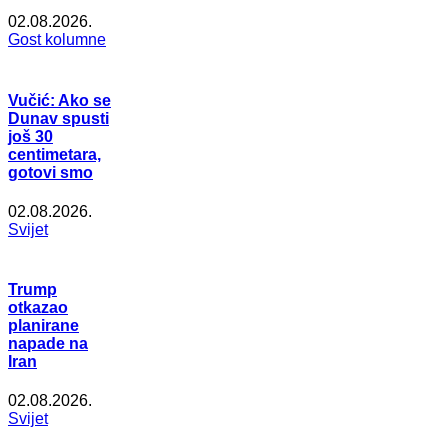
02.08.2026.
Gost kolumne
Vučić: Ako se
Dunav spusti
još 30
centimetara,
gotovi smo
02.08.2026.
Svijet
Trump
otkazao
planirane
napade na
Iran
02.08.2026.
Svijet