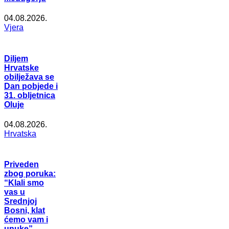
04.08.2026.
Vjera
Diljem
Hrvatske
obilježava se
Dan pobjede i
31. obljetnica
Oluje
04.08.2026.
Hrvatska
Priveden
zbog poruka:
“Klali smo
vas u
Srednjoj
Bosni, klat
ćemo vam i
unuke”