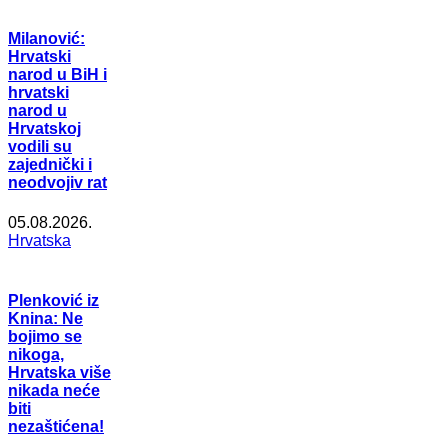
Milanović:
Hrvatski
narod u BiH i
hrvatski
narod u
Hrvatskoj
vodili su
zajednički i
neodvojiv rat
05.08.2026.
Hrvatska
Plenković iz
Knina: Ne
bojimo se
nikoga,
Hrvatska više
nikada neće
biti
nezaštićena!