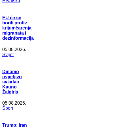
Hrvatska
EU će se
boriti protiv
krijumčarenja
migranata i
dezinformacija
05.08.2026.
Svijet
Dinamo
uvjerljivo
svladao
Kauno
Žalgiris
05.08.2026.
Šport
Trump: Iran