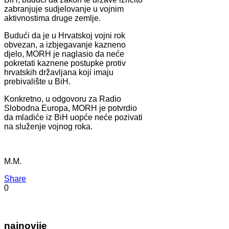
zabranjuje sudjelovanje u vojnim
aktivnostima druge zemlje.
Budući da je u Hrvatskoj vojni rok
obvezan, a izbjegavanje kazneno
djelo, MORH je naglasio da neće
pokretati kaznene postupke protiv
hrvatskih državljana koji imaju
prebivalište u BiH.
Konkretno, u odgovoru za Radio
Slobodna Europa, MORH je potvrdio
da mladiće iz BiH uopće neće pozivati
na služenje vojnog roka.
M.M.
Share
0
najnovije