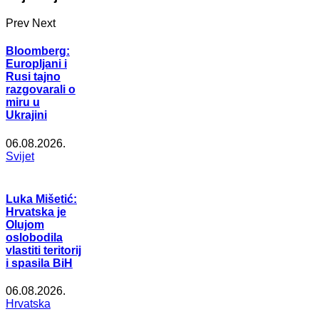
Prev
Next
Bloomberg:
Europljani i
Rusi tajno
razgovarali o
miru u
Ukrajini
06.08.2026.
Svijet
Luka Mišetić:
Hrvatska je
Olujom
oslobodila
vlastiti teritorij
i spasila BiH
06.08.2026.
Hrvatska