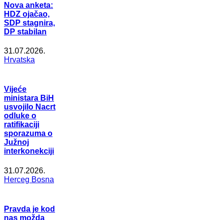
Nova anketa:
HDZ ojačao,
SDP stagnira,
DP stabilan
31.07.2026.
Hrvatska
Vijeće
ministara BiH
usvojilo Nacrt
odluke o
ratifikaciji
sporazuma o
Južnoj
interkonekciji
31.07.2026.
Herceg Bosna
Pravda je kod
nas možda