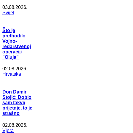
03.08.2026.
Svijet
Što je
prethodilo
Vojno-
redarstvenoj
operaciji
"Oluja"
02.08.2026.
Hrvatska
Don Damir
Stojić: Dobio
sam takve
prijetnje, to je
strašno
02.08.2026.
Vjera