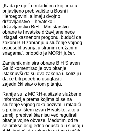
„Kada je riječ o mladićima koji imaju
prijavljeno prebivalište u Bosni i
Hercegovini, a imaju dvojno
državljanstvo – hrvatsko i
državljanstvo BiH – Ministarstvo
obrane te hrvatske državljane neće
izlagati kaznenom progonu, budući da
zakoni BiH zabranjuju služenje vojnog
osposobljavanja u stranim oružanim
snagama“, priopćio je MORH jučer.
Zamjenik ministra obrane BiH Slaven
Galić komentirao je ovo pitanje,
istaknuvši da su dva zakona u koliziji i
da će biti potrebno usuglasiti
zajednički stav o tom pitanju.
Ranije su iz MORH-a stizale službene
informacije prema kojima bi se na
služenje vojnog roka pozivali i mladići
s prebivalištem izvan Hrvatske, ako u
zemlji prebivališta nisu već regulirali
pitanje vojne obveze. Međutim, od te
se prakse očigledno odustalo u slučaju
BiH, budući da zakon te države izričito