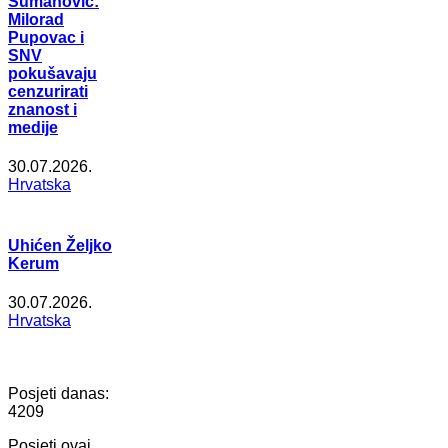
Šumanović:
Milorad
Pupovac i
SNV
pokušavaju
cenzurirati
znanost i
medije
30.07.2026.
Hrvatska
Uhićen Željko
Kerum
30.07.2026.
Hrvatska
Posjeti danas:
4209
Posjeti ovaj