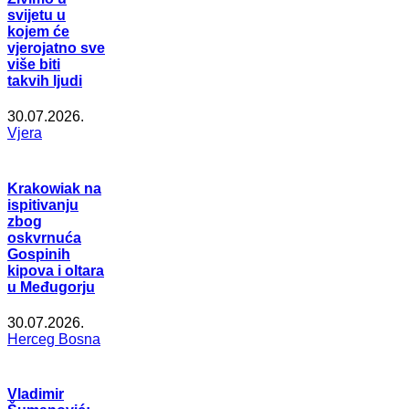
svijetu u
kojem će
vjerojatno sve
više biti
takvih ljudi
30.07.2026.
Vjera
Krakowiak na
ispitivanju
zbog
oskvrnuća
Gospinih
kipova i oltara
u Međugorju
30.07.2026.
Herceg Bosna
Vladimir