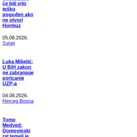
će biti vrlo
teško
pogođen ako
ne otvori
Hormuz
05.08.2026.
Svijet
Luka Mišetić:
U BiH zakon
ne zabranjuje
poricanje
UZP-a
04.08.2026.
Herceg Bosna
Tomo
Medved:
Domovinski
rat temelj je