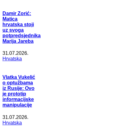
Damir Zorić:
Matica
hrvatska stoji
uz svoga
potpredsjednika
Marija Jareba
31.07.2026.
Hrvatska
Vlatka Vukelić
o optužbama
iz Rusije: Ovo
je prototip
informacijske
manipulacije
31.07.2026.
Hrvatska