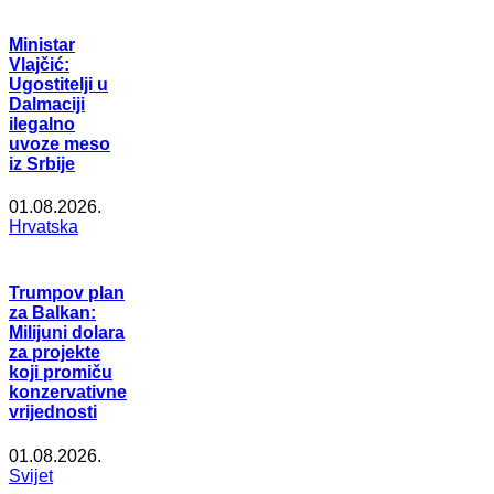
Ministar
Vlajčić:
Ugostitelji u
Dalmaciji
ilegalno
uvoze meso
iz Srbije
01.08.2026.
Hrvatska
Trumpov plan
za Balkan:
Milijuni dolara
za projekte
koji promiču
konzervativne
vrijednosti
01.08.2026.
Svijet