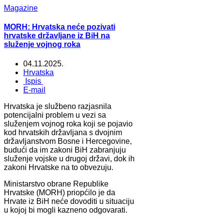
Magazine
MORH: Hrvatska neće pozivati
hrvatske državljane iz BiH na
služenje vojnog roka
04.11.2025.
Hrvatska
Ispis
E-mail
Hrvatska je službeno razjasnila
potencijalni problem u vezi sa
služenjem vojnog roka koji se pojavio
kod hrvatskih državljana s dvojnim
državljanstvom Bosne i Hercegovine,
budući da im zakoni BiH zabranjuju
služenje vojske u drugoj državi, dok ih
zakoni Hrvatske na to obvezuju.
Ministarstvo obrane Republike
Hrvatske (MORH) priopćilo je da
Hrvate iz BiH neće dovoditi u situaciju
u kojoj bi mogli kazneno odgovarati.