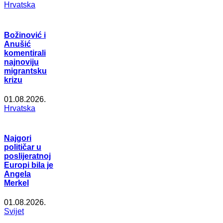
Hrvatska
Božinović i
Anušić
komentirali
najnoviju
migrantsku
krizu
01.08.2026.
Hrvatska
Najgori
političar u
poslijeratnoj
Europi bila je
Angela
Merkel
01.08.2026.
Svijet