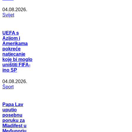
04.08.2026.
Svijet
UEFA s
Azijom i
Amerikama
pokreće
natjecanje
koje bi moglo
uništiti FIFA-
ino SP
04.08.2026.
Šport
Papa Lav
uputio
posebnu
poruku za
Mladifest u
Međugorju