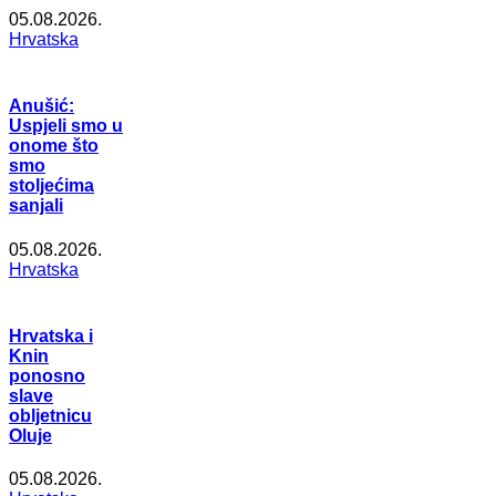
05.08.2026.
Hrvatska
Anušić:
Uspjeli smo u
onome što
smo
stoljećima
sanjali
05.08.2026.
Hrvatska
Hrvatska i
Knin
ponosno
slave
obljetnicu
Oluje
05.08.2026.