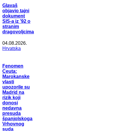
Glavaš
objavio tajni
dokument
SIS-a iz ’92 o
stranim
dragovoljcima
04.08.2026.
Hrvatska
Fenomen
Ceuta:
Marokanske
vlasti
upozorile su
Madrid na
rizik koji
donosi
nedavna
presuda
španjolskoga
Vrhovnog
suda