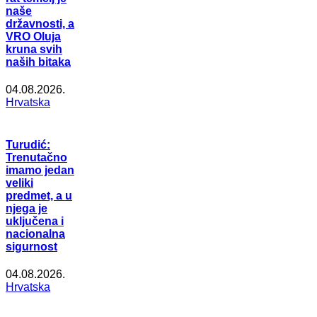
naše
državnosti, a
VRO Oluja
kruna svih
naših bitaka
04.08.2026.
Hrvatska
Turudić:
Trenutačno
imamo jedan
veliki
predmet, a u
njega je
uključena i
nacionalna
sigurnost
04.08.2026.
Hrvatska