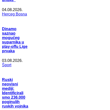
04.08.2026.
Herceg Bosna
Dinamo
saznao
mogućeg
suparnika u
play-offu Lige
prvaka
03.08.2026.
Šport
Ruski
neovisni
mediji:
Identificirali
smo 236.000
poginulih
ruskih vojnika