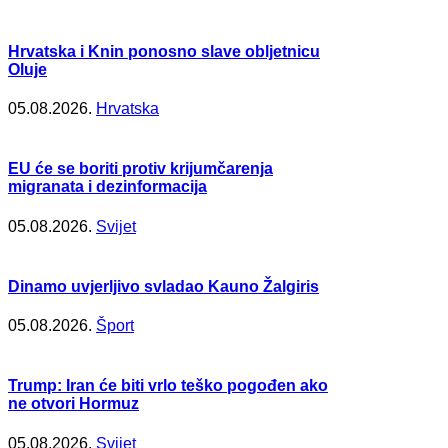
Hrvatska i Knin ponosno slave obljetnicu
Oluje
05.08.2026.
Hrvatska
EU će se boriti protiv krijumčarenja
migranata i dezinformacija
05.08.2026.
Svijet
Dinamo uvjerljivo svladao Kauno Žalgiris
05.08.2026.
Šport
Trump: Iran će biti vrlo teško pogođen ako
ne otvori Hormuz
05.08.2026.
Svijet