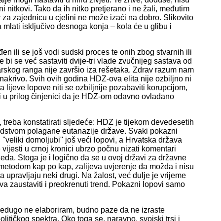
nitkovi. Tako da ih nitko pretjerano i ne žali, međutim
 za zajednicu u cjelini ne može izaći na dobro. Slikovito
 mlati isključivo desnoga konja – kola će u glibu i
n ili se još vodi sudski proces te onih zbog stvarnih ili
 bi se već sastaviti dvije-tri vlade zvučnijeg sastava od
arskog ranga nije završio iza rešetaka. Zdrav razum nam
nakrivo. Svih ovih godina HDZ-ova elita nije ozbiljno ni
 lijeve lopove niti se ozbiljnije pozabaviti korupcijom,
i u prilog činjenici da je HDZ-om odavno ovladano
reba konstatirati sljedeće: HDZ je tijekom devedesetih
redstvom polagane eutanazije države. Svaki pokazni
'veliki domoljubi'' još veći lopovi, a Hrvatska država
ijesti u crnoj kronici ubrzo počnu nizati komentari
jeda. Stoga je i logično da se u ovoj državi za državne
, metodom kap po kap, zalijeva uvjerenje da možda i nisu
 upravljaju neki drugi. Na žalost, već dulje je vrijeme
a zaustaviti i preokrenuti trend. Pokazni lopovi samo
redugo ne elaboriram, budno paze da ne izraste
litičkog spektra. Oko toga se, naravno, svojski trsi i