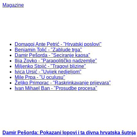
Magazine
Domagoj Ante Petrić - "Hrvatski poslovi"
Benjamin Tolić - "Zablude trga"
Damir Pešorda - "Seciranje kaosa"
Ilija Zovko - "Parapolitičko nadzemlje"
Miljenko Stojić - "Tragovi blizine"
Ivica Ursić - "Uvijek nedjeljom"
Mile Prpa - "U oculusu"
Željko Primorac - "Raskrinkavanje prijevara"
Ivan Mihael Ban - "Prosudbe procesa"
Damir Pešorda: Pokazani lopovi i ta divna hrvatska šutnja