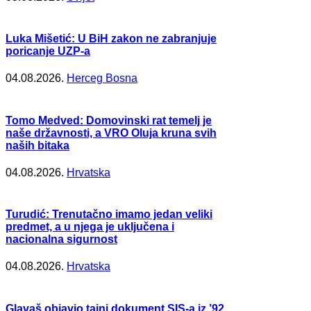
Luka Mišetić: U BiH zakon ne zabranjuje
poricanje UZP-a
04.08.2026.
Herceg Bosna
Tomo Medved: Domovinski rat temelj je
naše državnosti, a VRO Oluja kruna svih
naših bitaka
04.08.2026.
Hrvatska
Turudić: Trenutačno imamo jedan veliki
predmet, a u njega je uključena i
nacionalna sigurnost
04.08.2026.
Hrvatska
Glavaš objavio tajni dokument SIS-a iz ’92