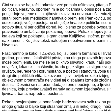
Čini se da se hajkački orkestar već pomalo uštimava, pitanja P
političari. Naravno, oporbenim je političarima u opisu posla za
posljednje vrijeme u tim njihovim zazivima novonadošli entuzi
strani promjenu medijskog narativa o premijeru Plenkoviću, 
odskorašnji, već je postojano obilježje hrvatske političke sce
gotovo ritualni periodični obred, koji bismo za potrebe ovoga t
pravosudno umlaćivanje pokaznog lopova. Pokazni lopov je uv
krajeva koji se poklapaju s granicama Kuljiševe istočne, primit
na znameniti Kuljišev tekst, natopljen nepatvorenim urbanim r
Hrvatskoj.
Fascinantno je kako HDZ-ovci, koji su barem formalno u Hrvatsk
godina, pokorno i fatalistički pristaju na ulogu pokaznih lopova
može promijeniti. Da me se ne bi krivo shvatilo, kradu naši pok
nevješto, krkanski i maštovito, kradu gdje stignu, a stignu sv
društvo, neuređeno i korumpirano, a postoji i stanovita volja u
drugi dio političkih elita, takozvane lijevi, uvijek nekako izbj
objektivnom promatraču ne vidjeti taj disbalans između zločina 
desnici. Desnici se na račun dodaje i ono neučinjeno, a ljevici
desnica, koju prevladavajući narativ uglavnom izjednačava s H
ljevica urbana, napredna, poštena.
Rekoh, nevjerojatno je ponašanje hadezeovaca svih razina p
onoga grada iz bajke koji strašnom zmaju ili nekoj drugoj inač
utanačeno uredno isporučuju dogovoreni broj žrtava kako bi dalj