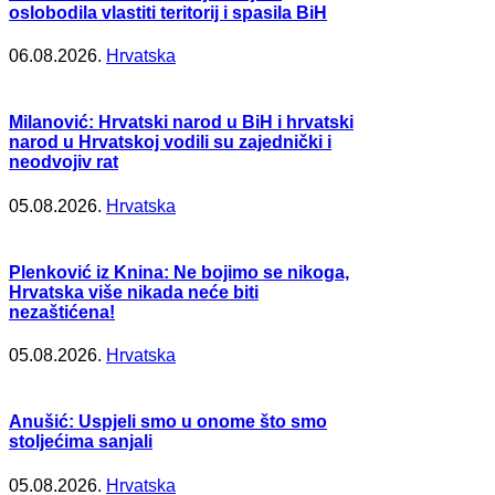
oslobodila vlastiti teritorij i spasila BiH
06.08.2026.
Hrvatska
Milanović: Hrvatski narod u BiH i hrvatski
narod u Hrvatskoj vodili su zajednički i
neodvojiv rat
05.08.2026.
Hrvatska
Plenković iz Knina: Ne bojimo se nikoga,
Hrvatska više nikada neće biti
nezaštićena!
05.08.2026.
Hrvatska
Anušić: Uspjeli smo u onome što smo
stoljećima sanjali
05.08.2026.
Hrvatska