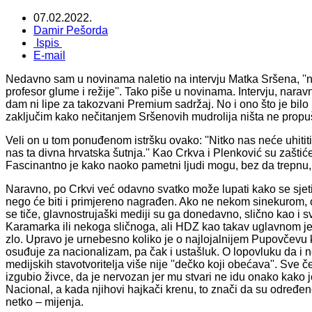
07.02.2022.
Damir Pešorda
Ispis
E-mail
Nedavno sam u novinama naletio na intervju Matka Sršena, ''na
profesor glume i režije''. Tako piše u novinama. Intervju, narav
dam ni lipe za takozvani Premium sadržaj. No i ono što je bil
zaključim kako nečitanjem Sršenovih mudrolija ništa ne propu
Veli on u tom ponuđenom istršku ovako: ''Nitko nas neće uhititi 
nas ta divna hrvatska šutnja.'' Kao Crkva i Plenković su zaštićen
Fascinantno je kako naoko pametni ljudi mogu, bez da trepnu, l
Naravno, po Crkvi već odavno svatko može lupati kako se sjeti
nego će biti i primjereno nagrađen. Ako ne nekom sinekurom, 
se tiče, glavnostrujaški mediji su ga donedavno, slično kao i 
Karamarka ili nekoga sličnoga, ali HDZ kao takav uglavnom je m
zlo. Upravo je urnebesno koliko je o najlojalnijem Pupovčevu 
osuđuje za nacionalizam, pa čak i ustašluk. O lopovluku da i 
medijskih stavotvoritelja više nije ''dečko koji obećava''. Sve
izgubio živce, da je nervozan jer mu stvari ne idu onako kako
Nacional, a kada njihovi hajkači krenu, to znači da su određene
netko – mijenja.