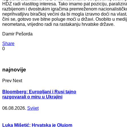
HDZ radi vlastitog interesa. Tako imamo pat poziciju, paraliz
razbijenom i dvostrukim igračima premreženom nacionalističkom
neprihvatljivu biračkoj većini da bi mogla izravno doći na vlas
čini se, gotovo sve bitne poluge moći u državi. Osobito u mediji
neometana, vrijedno radi na rastakanju hrvatske države.
Damir Pešorda
Share
0
najnovije
Prev
Next
Bloomberg: Europljani i Rusi tajno
razgovarali o miru u Ukrajini
06.08.2026.
Svijet
Luka Mišetić: Hrvatska je Olujom