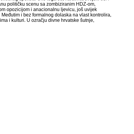
iranu političku scenu sa zombiziranim HDZ-om,
 opozicijom i anacionalnu ljevicu, još uvijek
t. Međutim i bez formalnog dolaska na vlast kontrolira,
ma i kulturi. U ozračju divne hrvatske šutnje,