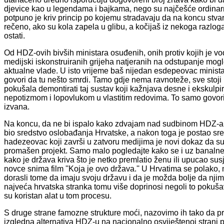
djevice kao u legendama i bajkama, nego su najčešće ordinarni 
potpuno je kriv princip po kojemu stradavaju da na koncu stvar
rečeno, ako su kola zapela u glibu, a kočijaš iz nekoga razloga
ostati.
Od HDZ-ovih bivših ministara osuđenih, onih protiv kojih je vođe
medijski iskonstruiranih grijeha natjeranih na odstupanje mogle
aktualne vlade. U isto vrijeme baš nijedan esdepeovac minist
govori da tu nešto smrdi. Tamo gdje nema ravnoteže, sve stoji 
pokušala demontirati taj sustav koji kažnjava desne i ekskulpira
nepotizmom i lopovlukom u vlastitim redovima. To samo govor
izvana.
Na koncu, da ne bi ispalo kako zdvajam nad sudbinom HDZ-a, t
bio sredstvo oslobađanja Hrvatske, a nakon toga je postao s
hadezeovac koji završi u zatvoru medijima je novi dokaz da su '
promašen projekt. Samo malo pogledajte kako se i uz banalne v
kako je država kriva što je netko premlatio ženu ili upucao sus
novce snima film ''Koja je ovo država.'' U Hrvatima se polako
dorasli tome da imaju svoju državu i da je možda bolje da njima
najveća hrvatska stranka tomu više doprinosi negoli to pokušav
su koristan alat u tom procesu.
S druge strane famozne strukture moći, nazovimo ih tako da p
izgledna alternativa HDZ-u na nacionalno osviještenoj strani po