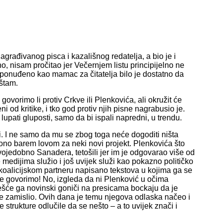
građivanog pisca i kazališnog redatelja, a bio je i
no, nisam pročitao jer Večernjem listu principijelno ne
o ponuđeno kao mamac za čitatelja bilo je dostatno da
štam.
govorimo li protiv Crkve ili Plenkovića, ali okružit će
i od kritike, i tko god protiv njih pisne nagrabusio je.
upati gluposti, samo da bi ispali napredni, u trendu.
. I ne samo da mu se zbog toga neće dogoditi ništa
ono barem lovom za neki novi projekt. Plenkovića što
svojedobno Sanadera, tetošili jer im je odgovarao više od
edijima služio i još uvijek služi kao pokazno političko
koalicijskom partneru napisano tekstova u kojima ga se
ne govorimo! No, izgleda da ni Plenković u očima
 češće ga novinski goniči na presicama bockaju da je
 je zamislio. Ovih dana je temu njegova odlaska načeo i
 strukture odlučile da se nešto – a to uvijek znači i