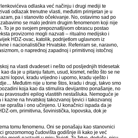
lenkovićeva odlaska već načinju i drugi mediji te
zivati odlazak trenutne vlasti, međutim primjetan je u
jazam, pa i stanovito očekivanje. No, ostavimo sad po
pozabavimo se malo jednim drugim fenomenom koji nije
ne. To je po svojem prepoznatljivom obrascu postao
eksta provizorno mogli nazvati – ritualno medijsko i
ijek HDZ-ovac, katolik, podrijetlom uglavnom iz
ivne i nacionalističke Hrvatske. Referiram se, naravno,
asizmom, o naprednoj zapadnoj i primitivnoj istočnoj
oj na vlasti dvadeset i nešto od posljednjih tridesetak
 kao da je u pitanju fatum, usud, kismet, nešto što se ne
azni lopovi, kradu vrijedno i uporno, kradu vješto i
ugdje… Međutim nije u tome štos, kradu i drugi, takvo smo
 pozadini koja kao da stimulira devijantno ponašanje, no
egnu pravosudni epilog vlastitih nestašluka. Nemoguće je
i kazne na hrvatskoj takozvanoj ljevici i takozvanoj
 se oprašta i ono učinjeno. U konačnici ispada da je
DZ-om, primitivna, šovinistička, lopovska, dok je
rema tomu fenomenu. Oni se ponašaju kao stanovnici
ici grozomornog čudovišta godišnje ili kako je već
e mogli nastaviti u miru živjeti. Te žrtve, doduše, nisu