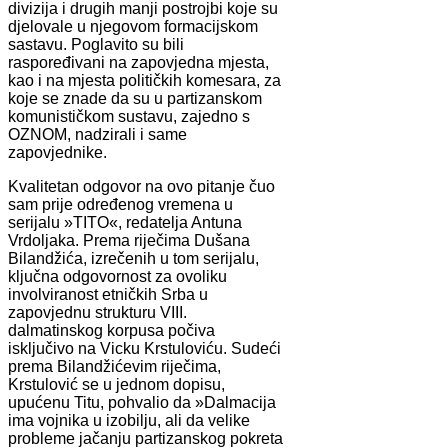
divizija i drugih manji postrojbi koje su
djelovale u njegovom formacijskom
sastavu. Poglavito su bili
raspoređivani na zapovjedna mjesta,
kao i na mjesta političkih komesara, za
koje se znade da su u partizanskom
komunističkom sustavu, zajedno s
OZNOM, nadzirali i same
zapovjednike.
Kvalitetan odgovor na ovo pitanje čuo
sam prije određenog vremena u
serijalu »TITO«, redatelja Antuna
Vrdoljaka. Prema riječima Dušana
Bilandžića, izrečenih u tom serijalu,
ključna odgovornost za ovoliku
involviranost etničkih Srba u
zapovjednu strukturu VIII.
dalmatinskog korpusa počiva
isključivo na Vicku Krstuloviću. Sudeći
prema Bilandžićevim riječima,
Krstulović se u jednom dopisu,
upućenu Titu, pohvalio da »Dalmacija
ima vojnika u izobilju, ali da velike
probleme jačanju partizanskog pokreta