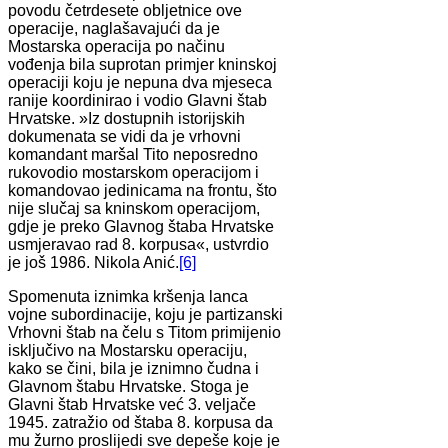
povodu četrdesete obljetnice ove
operacije, naglašavajući da je
Mostarska operacija po načinu
vođenja bila suprotan primjer kninskoj
operaciji koju je nepuna dva mjeseca
ranije koordinirao i vodio Glavni štab
Hrvatske. »Iz dostupnih istorijskih
dokumenata se vidi da je vrhovni
komandant maršal Tito neposredno
rukovodio mostarskom operacijom i
komandovao jedinicama na frontu, što
nije slučaj sa kninskom operacijom,
gdje je preko Glavnog štaba Hrvatske
usmjeravao rad 8. korpusa«, ustvrdio
je još 1986. Nikola Anić.
[6]
Spomenuta iznimka kršenja lanca
vojne subordinacije, koju je partizanski
Vrhovni štab na čelu s Titom primijenio
isključivo na Mostarsku operaciju,
kako se čini, bila je iznimno čudna i
Glavnom štabu Hrvatske. Stoga je
Glavni štab Hrvatske već 3. veljače
1945. zatražio od štaba 8. korpusa da
mu žurno proslijedi sve depeše koje je