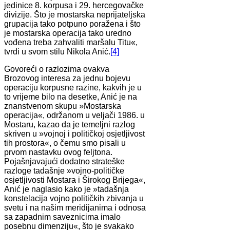
jedinice 8. korpusa i 29. hercegovačke
divizije. Što je mostarska neprijateljska
grupacija tako potpuno poražena i što
je mostarska operacija tako uredno
vođena treba zahvaliti maršalu Titu«,
tvrdi u svom stilu Nikola Anić.
[4]
Govoreći o razlozima ovakva
Brozovog interesa za jednu bojevu
operaciju korpusne razine, kakvih je u
to vrijeme bilo na desetke, Anić je na
znanstvenom skupu »Mostarska
operacija«, održanom u veljači 1986. u
Mostaru, kazao da je temeljni razlog
skriven u »vojnoj i političkoj osjetljivost
tih prostora«, o čemu smo pisali u
prvom nastavku ovog feljtona.
Pojašnjavajući dodatno strateške
razloge tadašnje »vojno-političke
osjetljivosti Mostara i Širokog Brijega«,
Anić je naglasio kako je »tadašnja
konstelacija vojno političkih zbivanja u
svetu i na našim meridijanima i odnosa
sa zapadnim saveznicima imalo
posebnu dimenziju«, što je svakako