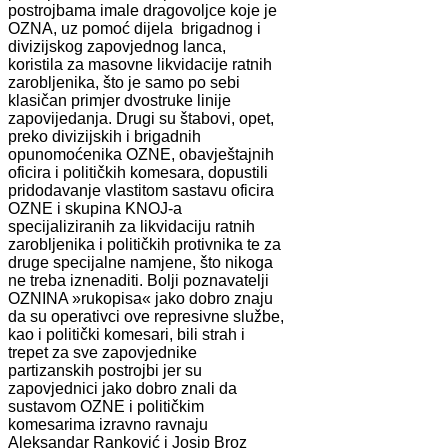
postrojbama imale dragovoljce koje je
OZNA, uz pomoć dijela brigadnog i
divizijskog zapovjednog lanca,
koristila za masovne likvidacije ratnih
zarobljenika, što je samo po sebi
klasičan primjer dvostruke linije
zapovijedanja. Drugi su štabovi, opet,
preko divizijskih i brigadnih
opunomoćenika OZNE, obavještajnih
oficira i političkih komesara, dopustili
pridodavanje vlastitom sastavu oficira
OZNE i skupina KNOJ-a
specijaliziranih za likvidaciju ratnih
zarobljenika i političkih protivnika te za
druge specijalne namjene, što nikoga
ne treba iznenaditi. Bolji poznavatelji
OZNINA »rukopisa« jako dobro znaju
da su operativci ove represivne službe,
kao i politički komesari, bili strah i
trepet za sve zapovjednike
partizanskih postrojbi jer su
zapovjednici jako dobro znali da
sustavom OZNE i političkim
komesarima izravno ravnaju
Aleksandar Ranković i Josip Broz