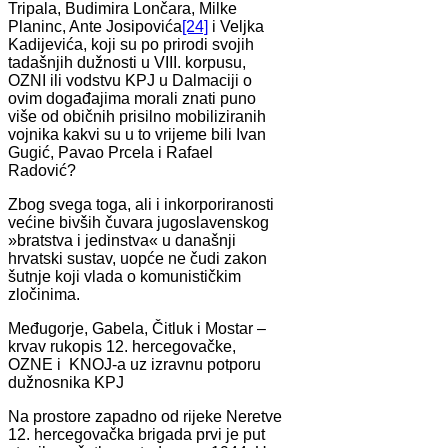
Tripala, Budimira Lončara, Milke
Planinc, Ante Josipovića
[24]
i Veljka
Kadijevića, koji su po prirodi svojih
tadašnjih dužnosti u VIII. korpusu,
OZNI ili vodstvu KPJ u Dalmaciji o
ovim događajima morali znati puno
više od običnih prisilno mobiliziranih
vojnika kakvi su u to vrijeme bili Ivan
Gugić, Pavao Prcela i Rafael
Radović?
Zbog svega toga, ali i inkorporiranosti
većine bivših čuvara jugoslavenskog
»bratstva i jedinstva« u današnji
hrvatski sustav, uopće ne čudi zakon
šutnje koji vlada o komunističkim
zločinima.
Međugorje, Gabela, Čitluk i Mostar –
krvav rukopis 12. hercegovačke,
OZNE i KNOJ-a uz izravnu potporu
dužnosnika KPJ
Na prostore zapadno od rijeke Neretve
12. hercegovačka brigada prvi je put