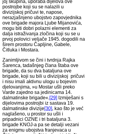
joj skupina, uporaba dijelova ove
postrojbe koji su se nalazili u
divizijskoj pričuvi te, napose,
nerazjašnjeno ubojstvo zapovjednika
ove brigade majora Ljube Mijanovića,
mogu biti dobri polazni elementi za
dalja istraživanja zločina koji su se u
prvoj polovici veljače 1945. dogodili na
širem prostoru Čapljine, Gabele,
Čitluka i Mostara.
Zanimljivom se čini i tvrdnja Rajka
Šarenca, tadašnjeg člana štaba ove
brigade, da su dva bataljuna ove
brigade, koji su bili u divizijskoj pričuvi
i nisu imali aktivnu ulogu u bojevim
djelovanjima, »u Mostar ušli preko
Varde zajedno sa jedinicama 14.
dalmatinske brigade«.
[29]
Izmiješani s
dijelovima postrojbi iz sastava 19.
dalmatinske divizije
[30]
, kao što je već
naglašeno, u prostor su ušli i
pripadnici OZNE i tri bataljuna 3.
brigade KNOJ-a pa se detalji vezani
za enigmu ubojstva franjevaca u