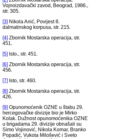
Vojnoizdavački zavod, Beograd, 1986.,
str. 305.
[3]
Nikola Anić, Povijest 8.
dalmatinskog korpusa, str. 215.
[4]
Zbornik Mostarska operacija, str.
451.
[5]
Isto., str. 451.
[6]
Zbornik Mostarska operacija, str.
456.
[7]
Isto, str. 460.
[8]
Zbornik Mostarska operacija, str.
426.
[9]
Opunomoćenik OZNE u štabu 29.
hercegovačke divizije bio je Mirko
Kolak. Dužnost opunomoćenika OZNE
u brigadama 29. divizije obnašali su
Simo Vojinović, Nikola Komar, Branko
Popadić, Vukota Milošević i Sveto