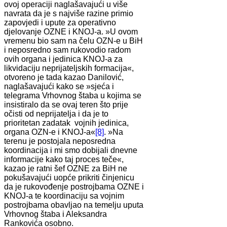
ovoj operaciji naglašavajući u više
navrata da je s najviše razine primio
zapovjedi i upute za operativno
djelovanje OZNE i KNOJ-a. »U ovom
vremenu bio sam na čelu OZN-e u BiH
i neposredno sam rukovodio radom
ovih organa i jedinica KNOJ-a za
likvidaciju neprijateljskih formacija«,
otvoreno je tada kazao Danilović,
naglašavajući kako se »sjeća i
telegrama Vrhovnog štaba u kojima se
insistiralo da se ovaj teren što prije
očisti od neprijatelja i da je to
prioritetan zadatak vojnih jedinica,
organa OZN-e i KNOJ-a«
[8]
. »Na
terenu je postojala neposredna
koordinacija i mi smo dobijali dnevne
informacije kako taj proces teče«,
kazao je ratni šef OZNE za BiH ne
pokušavajući uopće prikriti činjenicu
da je rukovođenje postrojbama OZNE i
KNOJ-a te koordinaciju sa vojnim
postrojbama obavljao na temelju uputa
Vrhovnog štaba i Aleksandra
Rankovića osobno.