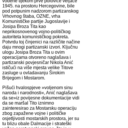
vođene tijekom prve polovice veljače
1945. na prostoru Hercegovine, bile
pod potpunim nadzorom partizanskog
Vrhovnog štaba, OZNE, vrha
Komunističke partije Jugoslavije i
Josipa Broza Tita kao
neprikosnovenog vojno-političkog
autoriteta komunističkog pokreta.
Potvrdu toj činjenici na različite načine
daju mnogi partizanski izvori. Ključnu
ulogu Josipa Broza Tita u ovim
operacijama otvoreno naglašava i
partizanski povjesničar Nikola Anić
ističući na više mjesta velike Titove
zasluge u ovladavanju Širokim
Brijegom i Mostarom.
Pišući hvalospjeve »voljenom sinu
naroda i narodnosti«, Anić naglašava
da se»iz povijesne dokumentacije vidi
da se maršal Tito iznimno
zainteresirao za Mostarsku operaciju
zbog zapažene vojne i političke
osjetljivosti mostarskih prostora, jer su
tu blizu obale Dalmacije i strateški