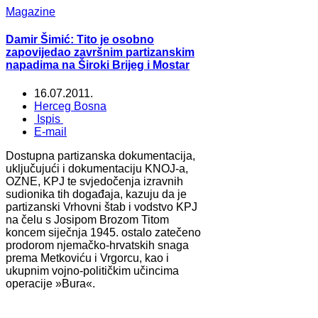
Magazine
Damir Šimić: Tito je osobno
zapovijedao završnim partizanskim
napadima na Široki Brijeg i Mostar
16.07.2011.
Herceg Bosna
Ispis
E-mail
Dostupna partizanska dokumentacija,
uključujući i dokumentaciju KNOJ-a,
OZNE, KPJ te svjedočenja izravnih
sudionika tih događaja, kazuju da je
partizanski Vrhovni štab i vodstvo KPJ
na čelu s Josipom Brozom Titom
koncem siječnja 1945. ostalo zatečeno
prodorom njemačko-hrvatskih snaga
prema Metkoviću i Vrgorcu, kao i
ukupnim vojno-političkim učincima
operacije »Bura«.