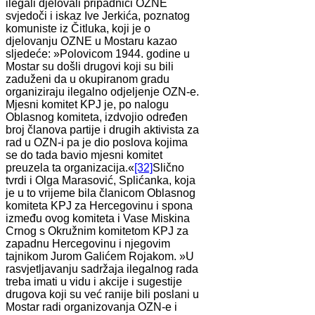
ilegali djelovali pripadnici OZNE
svjedoči i iskaz Ive Jerkića, poznatog
komuniste iz Čitluka, koji je o
djelovanju OZNE u Mostaru kazao
sljedeće: »Polovicom 1944. godine u
Mostar su došli drugovi koji su bili
zaduženi da u okupiranom gradu
organiziraju ilegalno odjeljenje OZN-e.
Mjesni komitet KPJ je, po nalogu
Oblasnog komiteta, izdvojio određen
broj članova partije i drugih aktivista za
rad u OZN-i pa je dio poslova kojima
se do tada bavio mjesni komitet
preuzela ta organizacija.«
[32]
Slično
tvrdi i Olga Marasović, Splićanka, koja
je u to vrijeme bila članicom Oblasnog
komiteta KPJ za Hercegovinu i spona
između ovog komiteta i Vase Miskina
Crnog s Okružnim komitetom KPJ za
zapadnu Hercegovinu i njegovim
tajnikom Jurom Galićem Rojakom. »U
rasvjetljavanju sadržaja ilegalnog rada
treba imati u vidu i akcije i sugestije
drugova koji su već ranije bili poslani u
Mostar radi organizovanja OZN-e i