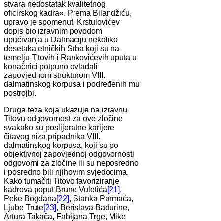
stvara nedostatak kvalitetnog
oficirskog kadra«. Prema Bilandžiću,
upravo je spomenuti Krstulovićev
dopis bio izravnim povodom
upućivanja u Dalmaciju nekoliko
desetaka etničkih Srba koji su na
temelju Titovih i Rankovićevih uputa u
konačnici potpuno ovladali
zapovjednom strukturom VIII.
dalmatinskog korpusa i podređenih mu
postrojbi.
Druga teza koja ukazuje na izravnu
Titovu odgovornost za ove zločine
svakako su poslijeratne karijere
čitavog niza pripadnika VIII.
dalmatinskog korpusa, koji su po
objektivnoj zapovjednoj odgovornosti
odgovorni za zločine ili su neposredno
i posredno bili njihovim svjedocima.
Kako tumačiti Titovo favoriziranje
kadrova poput Brune Vuletića
[21]
,
Peke Bogdana
[22]
, Stanka Parmaća,
Ljube Trute
[23]
, Berislava Badurine,
Artura Takača, Fabijana Trge, Mike