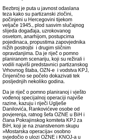
Bezbroj je puta u javnost odaslana
teza kako su partizanski zločini,
počinjeni u Hercegovini tijekom
veljače 1945., plod sasvim slučajnog
slijeda događaja, uzrokovanog
osvetom, anarhijom, postupcima
pojedinaca, propustima zapovjednika
nižih postrojbi i drugim sličnim
opravdanjima. Da je riječ o pomno
planiranom scenariju, koji su režirali i
vodili najviši predstavnici partizanskog
Vrhovnog štaba, OZN-e i vodstva KPJ,
činjenično se počelo dokazivati tek
posljednjih nekoliko godina.
Da je riječ o pomno planiranoj i vješto
vođenoj specijalnoj operaciji najviše
razine, kazuju i riječi Uglješe
Danilovića, Rankovićeve osobe od
povjerenja, ratnog šefa OZNE u BiH i
člana Pokrajinskog komiteta KPJ za
BiH, koji je na znanstvenom skupu
»Mostarska operacija« osobno
svjedočio o ulozi OZNE i KNOJ-a u