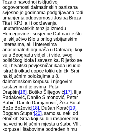
Teza o navodnoj isključivoj
odgovornosti dalmatinskih partizana
svjesno je godinama podgrijavana radi
umanjenja odgovornosti Josipa Broza
Tita i KPJ, ali i održavanja
unutarhrvatskih tenzija između
Hercegovine i susjedne Dalmacije što
je isključivo išlo u prilog srbijanskim
interesima, ali i interesima
anacionalnih orjunaša u Dalmaciji koji
su u Beogradu vidjeli, i vide, svog
političkog idola i saveznika. Rijetko se
koji hrvatski povjesničar ikada usudio
istražiti otkud uopće toliki etnički Srbi
na ključnim položajima u 8.
dalmatinskom korpusu i njegovim
sastavnim dijelovima. Petar
Drapšin
[16]
, Boško Šiljegović
[17]
, Ilija
Radaković, Danilo Simonović, Petar
Babić, Danilo Damjanović, Žika Bulat,
Božo Božović
[18]
, Dušan Korać
[19]
,
Bogdan Stupar
[20]
, samo su neki od
etničkih Srba koji su bili raspoređeni
na većinu ključnih mjesta u štabu VIII.
korpusa i štabovima podređenih mu