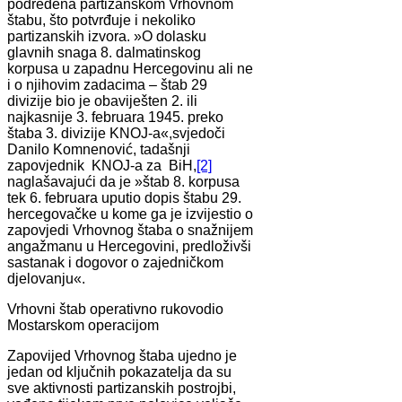
podređena partizanskom Vrhovnom
štabu, što potvrđuje i nekoliko
partizanskih izvora. »O dolasku
glavnih snaga 8. dalmatinskog
korpusa u zapadnu Hercegovinu ali ne
i o njihovim zadacima – štab 29
divizije bio je obaviješten 2. ili
najkasnije 3. februara 1945. preko
štaba 3. divizije KNOJ-a«,svjedoči
Danilo Komnenović, tadašnji
zapovjednik KNOJ-a za BiH,
[2]
naglašavajući da je »štab 8. korpusa
tek 6. februara uputio dopis štabu 29.
hercegovačke u kome ga je izvijestio o
zapovjedi Vrhovnog štaba o snažnijem
angažmanu u Hercegovini, predloživši
sastanak i dogovor o zajedničkom
djelovanju«.
Vrhovni štab operativno rukovodio
Mostarskom operacijom
Zapovijed Vrhovnog štaba ujedno je
jedan od ključnih pokazatelja da su
sve aktivnosti partizanskih postrojbi,