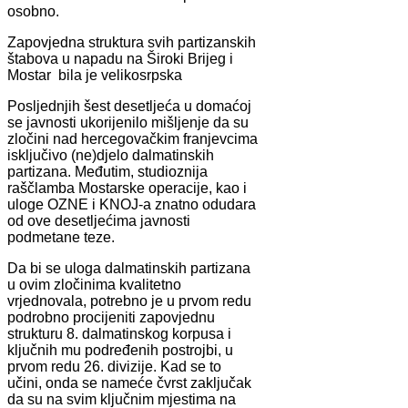
osobno.
Zapovjedna struktura svih partizanskih
štabova u napadu na Široki Brijeg i
Mostar bila je velikosrpska
Posljednjih šest desetljeća u domaćoj
se javnosti ukorijenilo mišljenje da su
zločini nad hercegovačkim franjevcima
isključivo (ne)djelo dalmatinskih
partizana. Međutim, studioznija
raščlamba Mostarske operacije, kao i
uloge OZNE i KNOJ-a znatno odudara
od ove desetljećima javnosti
podmetane teze.
Da bi se uloga dalmatinskih partizana
u ovim zločinima kvalitetno
vrjednovala, potrebno je u prvom redu
podrobno procijeniti zapovjednu
strukturu 8. dalmatinskog korpusa i
ključnih mu podređenih postrojbi, u
prvom redu 26. divizije. Kad se to
učini, onda se nameće čvrst zaključak
da su na svim ključnim mjestima na