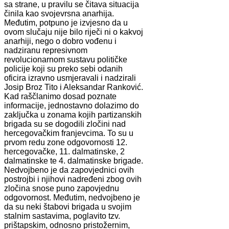
sa strane, u pravilu se čitava situacija
činila kao svojevrsna anarhija.
Međutim, potpuno je izvjesno da u
ovom slučaju nije bilo riječi ni o kakvoj
anarhiji, nego o dobro vođenu i
nadziranu represivnom
revolucionarnom sustavu političke
policije koji su preko sebi odanih
oficira izravno usmjeravali i nadzirali
Josip Broz Tito i Aleksandar Ranković.
Kad raščlanimo dosad poznate
informacije, jednostavno dolazimo do
zaključka u zonama kojih partizanskih
brigada su se dogodili zločini nad
hercegovačkim franjevcima. To su u
prvom redu zone odgovornosti 12.
hercegovačke, 11. dalmatinske, 2
dalmatinske te 4. dalmatinske brigade.
Nedvojbeno je da zapovjednici ovih
postrojbi i njihovi nadređeni zbog ovih
zločina snose puno zapovjednu
odgovornost. Međutim, nedvojbeno je
da su neki štabovi brigada u svojim
stalnim sastavima, poglavito tzv.
prištapskim, odnosno pristožernim,