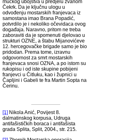
mučkog ubojstva u predjelu zvanom
Čekrk. Da je ključnu ulogu u
odvođenju mostarskih franjevaca iz
samostana imao Brana Popadić,
potvrdilo je i nekoliko očevidaca ovog
događaja. Naravno, pritom ne treba
zaboraviti da je spomenuti djelovao u
strukturi OZNE, a štabu Mijanovićeve
12. hercegovačke brigade samo je bio
pridodan. Prema tome, izravnu
odgovornost za smrt mostarskih
franjevaca snosi OZNA, a po istom su
rukopisu i od iste skupine pobijeni
franjevci u Čitluku, kao i župnici u
Čapljini i Gabeli te fra Martin Sopta na
Čerinu.
[1]
Nikola Anić, Povijest 8.
dalmatinskog korpusa, Udruga
antifašističkih boraca i antifašista
grada Splita, Split, 2004., str. 215.
[2]
Zbornik Mostarska operacija,