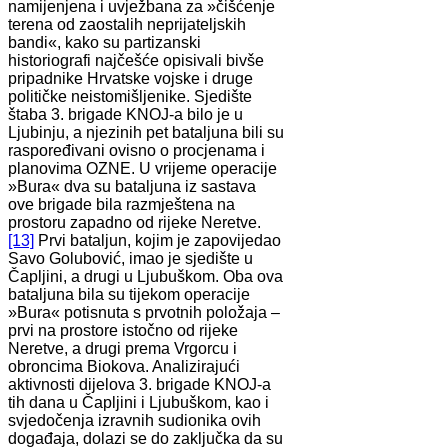
namijenjena i uvježbana za »čišćenje
terena od zaostalih neprijateljskih
bandi«, kako su partizanski
historiografi najčešće opisivali bivše
pripadnike Hrvatske vojske i druge
političke neistomišljenike. Sjedište
štaba 3. brigade KNOJ-a bilo je u
Ljubinju, a njezinih pet bataljuna bili su
raspoređivani ovisno o procjenama i
planovima OZNE. U vrijeme operacije
»Bura« dva su bataljuna iz sastava
ove brigade bila razmještena na
prostoru zapadno od rijeke Neretve.
[13]
Prvi bataljun, kojim je zapovijedao
Savo Golubović, imao je sjedište u
Čapljini, a drugi u Ljubuškom. Oba ova
bataljuna bila su tijekom operacije
»Bura« potisnuta s prvotnih položaja –
prvi na prostore istočno od rijeke
Neretve, a drugi prema Vrgorcu i
obroncima Biokova. Analizirajući
aktivnosti dijelova 3. brigade KNOJ-a
tih dana u Čapljini i Ljubuškom, kao i
svjedočenja izravnih sudionika ovih
događaja, dolazi se do zaključka da su