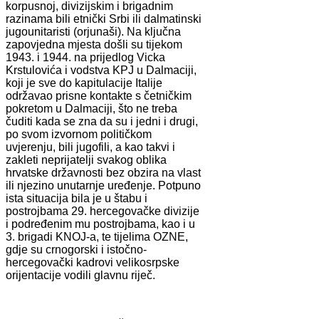
korpusnoj, divizijskim i brigadnim
razinama bili etnički Srbi ili dalmatinski
jugounitaristi (orjunaši). Na ključna
zapovjedna mjesta došli su tijekom
1943. i 1944. na prijedlog Vicka
Krstulovića i vodstva KPJ u Dalmaciji,
koji je sve do kapitulacije Italije
održavao prisne kontakte s četničkim
pokretom u Dalmaciji, što ne treba
čuditi kada se zna da su i jedni i drugi,
po svom izvornom političkom
uvjerenju, bili jugofili, a kao takvi i
zakleti neprijatelji svakog oblika
hrvatske državnosti bez obzira na vlast
ili njezino unutarnje uređenje. Potpuno
ista situacija bila je u štabu i
postrojbama 29. hercegovačke divizije
i podređenim mu postrojbama, kao i u
3. brigadi KNOJ-a, te tijelima OZNE,
gdje su crnogorski i istočno-
hercegovački kadrovi velikosrpske
orijentacije vodili glavnu riječ.