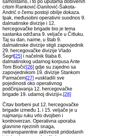
samostalno, i to po uputama dobivenih
crtom Ranković-Danilović-Šakota-
Andrić o čemu postoji obilje dokaza.
Ipak, međusobni operativni suodnos 9.
dalmatinske divizije i 12.
hercegovačke brigade bio je tema
sastanka održana 9. veljače u Čitluku.
Taj su dan, naime, u štab 9.
dalmatinske divizije stigli zapovjednik
29. hercegovačke divizije Vlado
Šegrt
[25]
i načelnik štaba 8.
dalmatinskog udarnog korpusa Ante
Toni Biočić
[26]
gdje su zajedno sa
zapovjednikom 19. divizije Stankom
Parmaćem
[27]
»uskladili sve
pojedinosti oko operativnog
podčinjavanja 12. hercegovačke
brigade 19. udarnoj diviziji«.
[28]
Čitav borbeni put 12. hercegovačke
brigade između 1. i 15. veljače je u
najmanju ruku vrlo dvojben i
kontroverzan. Operativna uporaba
glavnine njezinih snaga,
netransparentne aktivnosti pridodanih