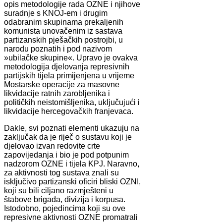
opis metodologije rada OZNE i njihove
suradnje s KNOJ-em i drugim
odabranim skupinama prekaljenih
komunista unovačenim iz sastava
partizanskih pješačkih postrojbi, u
narodu poznatih i pod nazivom
»ubilačke skupine«. Upravo je ovakva
metodologija djelovanja represivnih
partijskih tijela primijenjena u vrijeme
Mostarske operacije za masovne
likvidacije ratnih zarobljenika i
političkih neistomišljenika, uključujući i
likvidacije hercegovačkih franjevaca.
Dakle, svi poznati elementi ukazuju na
zaključak da je riječ o sustavu koji je
djelovao izvan redovite crte
zapovijedanja i bio je pod potpunim
nadzorom OZNE i tijela KPJ. Naravno,
za aktivnosti tog sustava znali su
isključivo partizanski oficiri bliski OZNI,
koji su bili ciljano razmješteni u
štabove brigada, divizija i korpusa.
Istodobno, pojedincima koji su ove
represivne aktivnosti OZNE promatrali