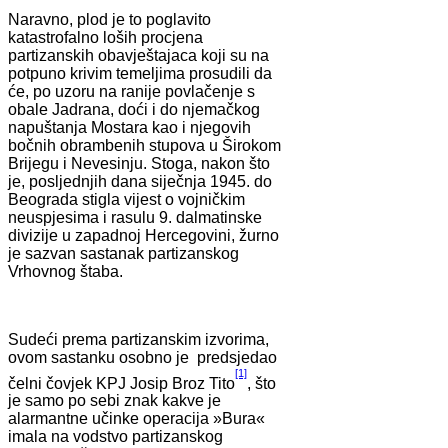
Naravno, plod je to poglavito
katastrofalno loših procjena
partizanskih obavještajaca koji su na
potpuno krivim temeljima prosudili da
će, po uzoru na ranije povlačenje s
obale Jadrana, doći i do njemačkog
napuštanja Mostara kao i njegovih
bočnih obrambenih stupova u Širokom
Brijegu i Nevesinju. Stoga, nakon što
je, posljednjih dana siječnja 1945. do
Beograda stigla vijest o vojničkim
neuspjesima i rasulu 9. dalmatinske
divizije u zapadnoj Hercegovini, žurno
je sazvan sastanak partizanskog
Vrhovnog štaba.
Sudeći prema partizanskim izvorima,
ovom sastanku osobno je predsjedao
[1]
čelni čovjek KPJ Josip Broz Tito
, što
je samo po sebi znak kakve je
alarmantne učinke operacija »Bura«
imala na vodstvo partizanskog