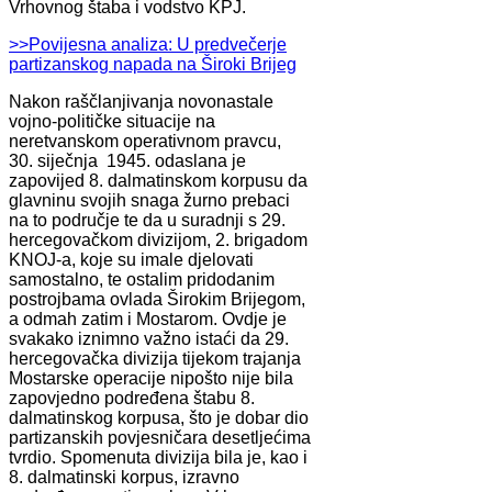
Vrhovnog štaba i vodstvo KPJ.
>>Povijesna analiza: U predvečerje
partizanskog napada na Široki Brijeg
Nakon raščlanjivanja novonastale
vojno-političke situacije na
neretvanskom operativnom pravcu,
30. siječnja 1945. odaslana je
zapovijed 8. dalmatinskom korpusu da
glavninu svojih snaga žurno prebaci
na to područje te da u suradnji s 29.
hercegovačkom divizijom, 2. brigadom
KNOJ-a, koje su imale djelovati
samostalno, te ostalim pridodanim
postrojbama ovlada Širokim Brijegom,
a odmah zatim i Mostarom. Ovdje je
svakako iznimno važno istaći da 29.
hercegovačka divizija tijekom trajanja
Mostarske operacije nipošto nije bila
zapovjedno podređena štabu 8.
dalmatinskog korpusa, što je dobar dio
partizanskih povjesničara desetljećima
tvrdio. Spomenuta divizija bila je, kao i
8. dalmatinski korpus, izravno