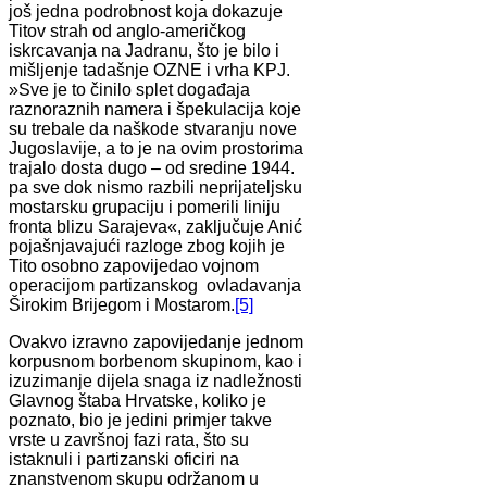
još jedna podrobnost koja dokazuje
Titov strah od anglo-američkog
iskrcavanja na Jadranu, što je bilo i
mišljenje tadašnje OZNE i vrha KPJ.
»Sve je to činilo splet događaja
raznoraznih namera i špekulacija koje
su trebale da naškode stvaranju nove
Jugoslavije, a to je na ovim prostorima
trajalo dosta dugo – od sredine 1944.
pa sve dok nismo razbili neprijateljsku
mostarsku grupaciju i pomerili liniju
fronta blizu Sarajeva«, zaključuje Anić
pojašnjavajući razloge zbog kojih je
Tito osobno zapovijedao vojnom
operacijom partizanskog ovladavanja
Širokim Brijegom i Mostarom.
[5]
Ovakvo izravno zapovijedanje jednom
korpusnom borbenom skupinom, kao i
izuzimanje dijela snaga iz nadležnosti
Glavnog štaba Hrvatske, koliko je
poznato, bio je jedini primjer takve
vrste u završnoj fazi rata, što su
istaknuli i partizanski oficiri na
znanstvenom skupu održanom u