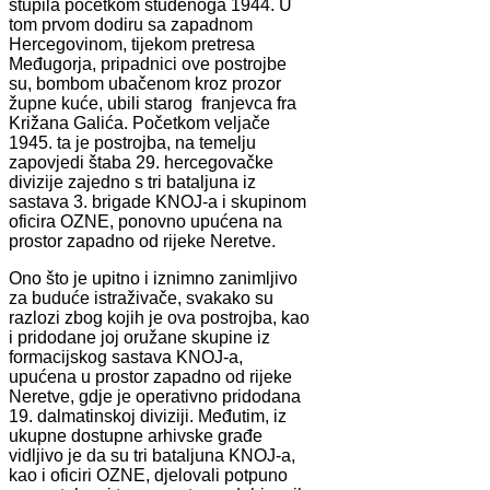
stupila početkom studenoga 1944. U
tom prvom dodiru sa zapadnom
Hercegovinom, tijekom pretresa
Međugorja, pripadnici ove postrojbe
su, bombom ubačenom kroz prozor
župne kuće, ubili starog franjevca fra
Križana Galića. Početkom veljače
1945. ta je postrojba, na temelju
zapovjedi štaba 29. hercegovačke
divizije zajedno s tri bataljuna iz
sastava 3. brigade KNOJ-a i skupinom
oficira OZNE, ponovno upućena na
prostor zapadno od rijeke Neretve.
Ono što je upitno i iznimno zanimljivo
za buduće istraživače, svakako su
razlozi zbog kojih je ova postrojba, kao
i pridodane joj oružane skupine iz
formacijskog sastava KNOJ-a,
upućena u prostor zapadno od rijeke
Neretve, gdje je operativno pridodana
19. dalmatinskoj diviziji. Međutim, iz
ukupne dostupne arhivske građe
vidljivo je da su tri bataljuna KNOJ-a,
kao i oficiri OZNE, djelovali potpuno