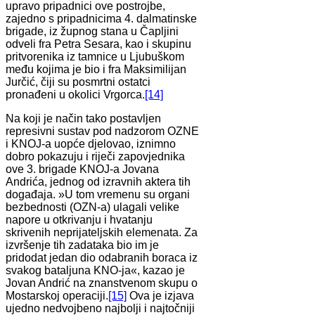
upravo pripadnici ove postrojbe,
zajedno s pripadnicima 4. dalmatinske
brigade, iz župnog stana u Čapljini
odveli fra Petra Sesara, kao i skupinu
pritvorenika iz tamnice u Ljubuškom
među kojima je bio i fra Maksimilijan
Jurčić, čiji su posmrtni ostatci
pronađeni u okolici Vrgorca.
[14]
Na koji je način tako postavljen
represivni sustav pod nadzorom OZNE
i KNOJ-a uopće djelovao, iznimno
dobro pokazuju i riječi zapovjednika
ove 3. brigade KNOJ-a Jovana
Andrića, jednog od izravnih aktera tih
događaja. »U tom vremenu su organi
bezbednosti (OZN-a) ulagali velike
napore u otkrivanju i hvatanju
skrivenih neprijateljskih elemenata. Za
izvršenje tih zadataka bio im je
pridodat jedan dio odabranih boraca iz
svakog bataljuna KNO-ja«, kazao je
Jovan Andrić na znanstvenom skupu o
Mostarskoj operaciji.
[15]
Ova je izjava
ujedno nedvojbeno najbolji i najtočniji