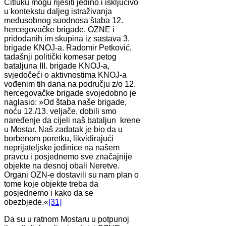
Čitluku mogu riješiti jedino i isključivo
u kontekstu daljeg istraživanja
međusobnog suodnosa štaba 12.
hercegovačke brigade, OZNE i
pridodanih im skupina iz sastava 3.
brigade KNOJ-a. Radomir Petković,
tadašnji politički komesar petog
bataljuna III. brigade KNOJ-a,
svjedočeći o aktivnostima KNOJ-a
vođenim tih dana na području z/o 12.
hercegovačke brigade svojedobno je
naglasio: »Od štaba naše brigade,
noću 12./13. veljače, dobili smo
naređenje da cijeli naš bataljun krene
u Mostar. Naš zadatak je bio da u
borbenom poretku, likvidirajući
neprijateljske jedinice na našem
pravcu i posjednemo sve značajnije
objekte na desnoj obali Neretve.
Organi OZN-e dostavili su nam plan o
tome koje objekte treba da
posjednemo i kako da se
obezbjede.«
[31]
Da su u ratnom Mostaru u potpunoj