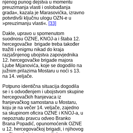
njenog punog dejstva u momentu
preuzimanja vlasti i oslobađanja
grada«, kazala je Marasovićka, izravno
potvrdivši ključnu ulogu OZN-e u
»preuzimanju vlasti«.
[33]
Dakle, upravo u spomenutom
suodnosu OZNE, KNOJ-a i štaba 12.
hercegovačke brigade treba također
tražiti i enigmu nikad do kraja
razjašnjenog ubojstva zapovjednika
12. hercegovačke brigade majora
Ljube Mijanovića, koje se dogodilo na
južnim prilazima Mostaru u noći s 13.
na 14. veljače.
Potpuno identična situacija dogodila
se i s odvođenjem i ubojstvom skupine
hercegovačkih franjevaca iz
franjevačkog samostana u Mostaru,
koju je na večer 14. veljače, zajedno
sa skupinom oficira OZNE i KNOJ-a, u
nepoznatu pravcu odveo Branko
Brana Popadić, opunomoćenik OZNE
u 12. hercegovačkoj brigadi, i njihovog