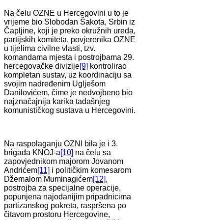
Na čelu OZNE u Hercegovini u to je
vrijeme bio Slobodan Šakota, Srbin iz
Čapljine, koji je preko okružnih ureda,
partijskih komiteta, povjerenika OZNE
u tijelima civilne vlasti, tzv.
komandama mjesta i postrojbama 29.
hercegovačke divizije
[9]
kontrolirao
kompletan sustav, uz koordinaciju sa
svojim nadređenim Uglješom
Danilovićem, čime je nedvojbeno bio
najznačajnija karika tadašnjeg
komunističkog sustava u Hercegovini.
Na raspolaganju OZNI bila je i 3.
brigada KNOJ-a
[10]
na čelu sa
zapovjednikom majorom Jovanom
Andrićem
[11]
i političkim komesarom
Džemalom Muminagićem
[12]
,
postrojba za specijalne operacije,
popunjena najodanijim pripadnicima
partizanskog pokreta, raspršena po
čitavom prostoru Hercegovine,