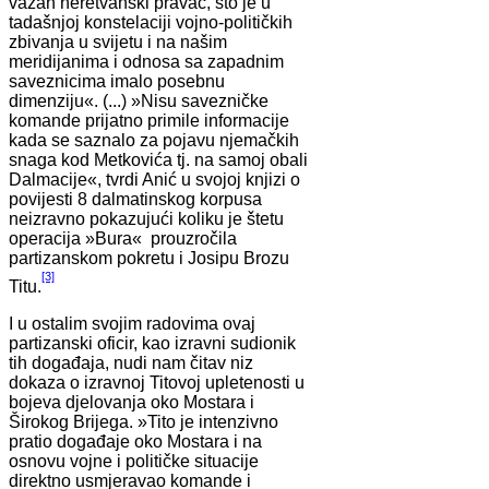
važan neretvanski pravac, što je u
tadašnjoj konstelaciji vojno-političkih
zbivanja u svijetu i na našim
meridijanima i odnosa sa zapadnim
saveznicima imalo posebnu
dimenziju«. (...) »Nisu savezničke
komande prijatno primile informacije
kada se saznalo za pojavu njemačkih
snaga kod Metkovića tj. na samoj obali
Dalmacije«, tvrdi Anić u svojoj knjizi o
povijesti 8 dalmatinskog korpusa
neizravno pokazujući koliku je štetu
operacija »Bura« prouzročila
partizanskom pokretu i Josipu Brozu
[3]
Titu.
I u ostalim svojim radovima ovaj
partizanski oficir, kao izravni sudionik
tih događaja, nudi nam čitav niz
dokaza o izravnoj Titovoj upletenosti u
bojeva djelovanja oko Mostara i
Širokog Brijega. »Tito je intenzivno
pratio događaje oko Mostara i na
osnovu vojne i političke situacije
direktno usmjeravao komande i