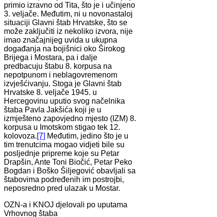
primio izravno od Tita, što je i učinjeno
3. veljače. Međutim, ni u novonastaloj
situaciji Glavni štab Hrvatske, što se
može zaključiti iz nekoliko izvora, nije
imao značajnijeg uvida u ukupna
događanja na bojišnici oko Širokog
Brijega i Mostara, pa i dalje
predbacuju štabu 8. korpusa na
nepotpunom i neblagovremenom
izvješćivanju. Stoga je Glavni štab
Hrvatske 8. veljače 1945. u
Hercegovinu uputio svog načelnika
štaba Pavla Jakšića koji je u
izmješteno zapovjedno mjesto (IZM) 8.
korpusa u Imotskom stigao tek 12.
kolovoza.
[7]
Međutim, jedino što je u
tim trenutcima mogao vidjeti bile su
posljednje pripreme koje su Petar
Drapšin, Ante Toni Biočić, Petar Peko
Bogdan i Boško Šiljegović obavljali sa
štabovima podređenih im postrojbi,
neposredno pred ulazak u Mostar.
OZN-a i KNOJ djelovali po uputama
Vrhovnog štaba