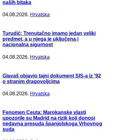
naših bitaka
04.08.2026.
Hrvatska
Turudić: Trenutačno imamo jedan veliki
predmet, a u njega je uključena i
nacionalna sigurnost
04.08.2026.
Hrvatska
Glavaš objavio tajni dokument SIS-a iz ’92
o stranim dragovoljcima
04.08.2026.
Hrvatska
Fenomen Ceuta: Marokanske vlasti
upozorile su Madrid na rizik koji donosi
nedavna presuda španjolskoga Vrhovnog
suda