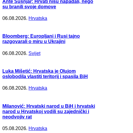
Ante Šušnjar: Hrvati nisu napadali, nego
su branili svoje domove
06.08.2026.
Hrvatska
Bloomberg: Europljani i Rusi tajno
razgovarali o miru u Ukrajini
06.08.2026.
Svijet
Luka Mišetić: Hrvatska je Olujom
oslobodila vlastiti teritorij i spasila BiH
06.08.2026.
Hrvatska
Milanović: Hrvatski narod u BiH i hrvatski
narod u Hrvatskoj vodili su zajednički i
neodvojiv rat
05.08.2026.
Hrvatska