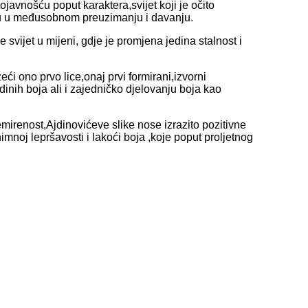
ojavnošću poput karaktera,svijet koji je očito
šaju u međusobnom preuzimanju i davanju.
je svijet u mijeni, gdje je promjena jedina stalnost i
i ono prvo lice,onaj prvi formirani,izvorni
dinih boja ali i zajedničko djelovanju boja kao
mirenost,Ajdinovićeve slike nose izrazito pozitivne
imnoj lepršavosti i lakoći boja ,koje poput proljetnog