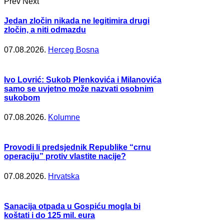
Prev
Next
Jedan zločin nikada ne legitimira drugi
zločin, a niti odmazdu
07.08.2026.
Herceg Bosna
Ivo Lovrić: Sukob Plenkovića i Milanovića
samo se uvjetno može nazvati osobnim
sukobom
07.08.2026.
Kolumne
Provodi li predsjednik Republike “crnu
operaciju” protiv vlastite nacije?
07.08.2026.
Hrvatska
Sanacija otpada u Gospiću mogla bi
koštati i do 125 mil. eura