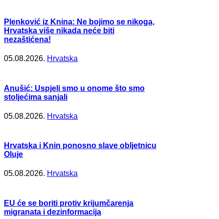
Plenković iz Knina: Ne bojimo se nikoga,
Hrvatska više nikada neće biti
nezaštićena!
05.08.2026.
Hrvatska
Anušić: Uspjeli smo u onome što smo
stoljećima sanjali
05.08.2026.
Hrvatska
Hrvatska i Knin ponosno slave obljetnicu
Oluje
05.08.2026.
Hrvatska
EU će se boriti protiv krijumčarenja
migranata i dezinformacija