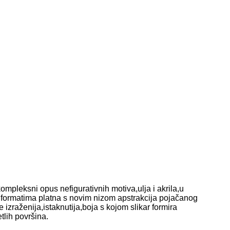
mpleksni opus nefigurativnih motiva,ulja i akrila,u
 formatima platna s novim nizom apstrakcija pojačanog
izraženija,istaknutija,boja s kojom slikar formira
tlih površina.