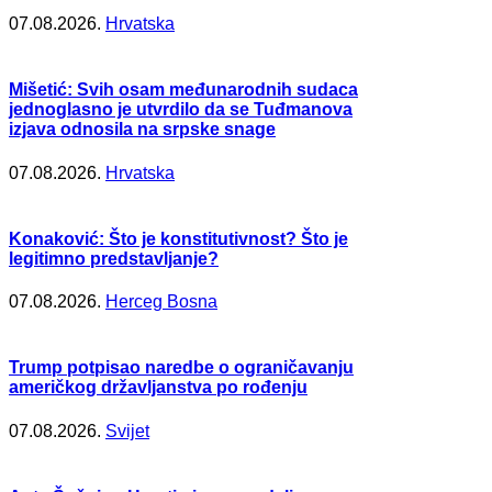
07.08.2026.
Hrvatska
Mišetić: Svih osam međunarodnih sudaca
jednoglasno je utvrdilo da se Tuđmanova
izjava odnosila na srpske snage
07.08.2026.
Hrvatska
Konaković: Što je konstitutivnost? Što je
legitimno predstavljanje?
07.08.2026.
Herceg Bosna
Trump potpisao naredbe o ograničavanju
američkog državljanstva po rođenju
07.08.2026.
Svijet