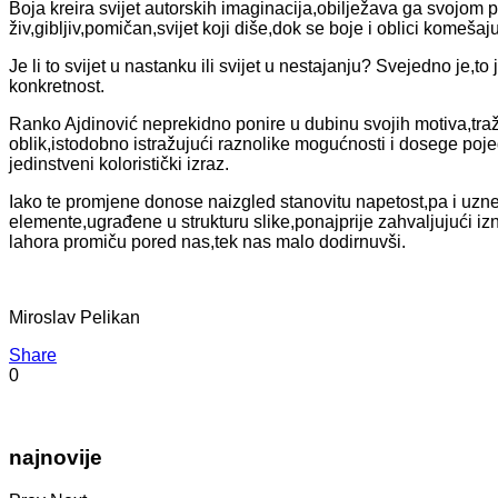
Boja kreira svijet autorskih imaginacija,obilježava ga svojom p
živ,gibljiv,pomičan,svijet koji diše,dok se boje i oblici kome
Je li to svijet u nastanku ili svijet u nestajanju? Svejedno je,to 
konkretnost.
Ranko Ajdinović neprekidno ponire u dubinu svojih motiva,tražeć
oblik,istodobno istražujući raznolike mogućnosti i dosege poje
jedinstveni koloristički izraz.
Iako te promjene donose naizgled stanovitu napetost,pa i uzne
elemente,ugrađene u strukturu slike,ponajprije zahvaljujući izn
lahora promiču pored nas,tek nas malo dodirnuvši.
Miroslav Pelikan
Share
0
najnovije