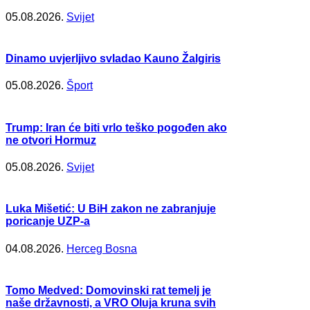
05.08.2026.
Svijet
Dinamo uvjerljivo svladao Kauno Žalgiris
05.08.2026.
Šport
Trump: Iran će biti vrlo teško pogođen ako
ne otvori Hormuz
05.08.2026.
Svijet
Luka Mišetić: U BiH zakon ne zabranjuje
poricanje UZP-a
04.08.2026.
Herceg Bosna
Tomo Medved: Domovinski rat temelj je
naše državnosti, a VRO Oluja kruna svih