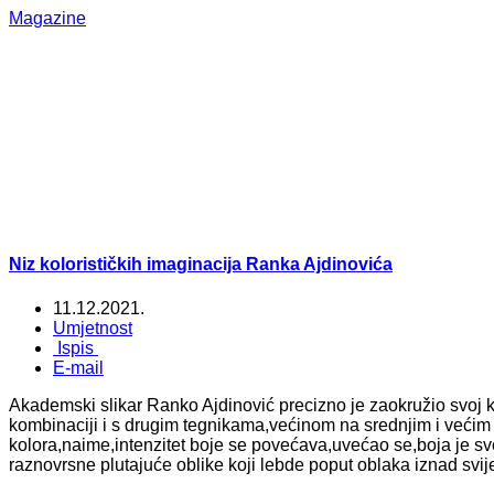
Magazine
Niz kolorističkih imaginacija Ranka Ajdinovića
11.12.2021.
Umjetnost
Ispis
E-mail
Akademski slikar Ranko Ajdinović precizno je zaokružio svoj ko
kombinaciji i s drugim tegnikama,većinom na srednjim i većim
kolora,naime,intenzitet boje se povećava,uvećao se,boja je sve 
raznovrsne plutajuće oblike koji lebde poput oblaka iznad svije