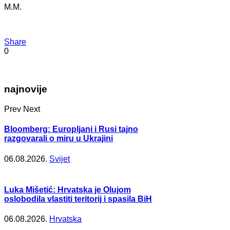
M.M.
Share
0
najnovije
Prev
Next
Bloomberg: Europljani i Rusi tajno
razgovarali o miru u Ukrajini
06.08.2026.
Svijet
Luka Mišetić: Hrvatska je Olujom
oslobodila vlastiti teritorij i spasila BiH
06.08.2026.
Hrvatska