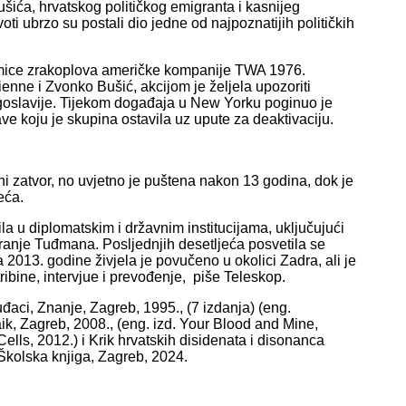
ića, hrvatskog političkog emigranta i kasnijeg
oti ubrzo su postali dio jedne od najpoznatijih političkih
otmice zrakoplova američke kompanije TWA 1976.
enne i Zvonko Bušić, akcijom je željela upozoriti
goslavije. Tijekom događaja u New Yorku poginuo je
ve koju je skupina ostavila uz upute za deaktivaciju.
i zatvor, no uvjetno je puštena nakon 13 godina, dok je
eća.
la u diplomatskim i državnim institucijama, uključujući
anje Tuđmana. Posljednjih desetljeća posvetila se
ća 2013. godine živjela je povučeno u okolici Zadra, ali je
ribine, intervjue i prevođenje, piše Teleskop.
luđaci, Znanje, Zagreb, 1995., (7 izdanja) (eng.
ik, Zagreb, 2008., (eng. izd. Your Blood and Mine,
Cells, 2012.) i Krik hrvatskih disidenata i disonanca
Školska knjiga, Zagreb, 2024.