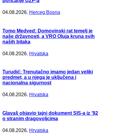
poricanje UZP-a
04.08.2026.
Herceg Bosna
Tomo Medved: Domovinski rat temelj je
naše državnosti, a VRO Oluja kruna svih
naših bitaka
04.08.2026.
Hrvatska
Turudić: Trenutačno imamo jedan veliki
predmet, a u njega je uključena i
nacionalna sigurnost
04.08.2026.
Hrvatska
Glavaš objavio tajni dokument SIS-a iz ’92
o stranim dragovoljcima
04.08.2026.
Hrvatska