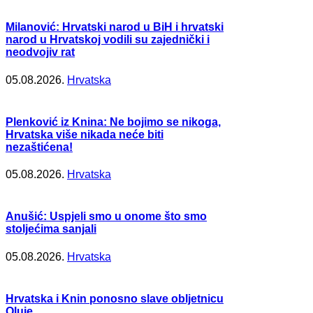
Milanović: Hrvatski narod u BiH i hrvatski
narod u Hrvatskoj vodili su zajednički i
neodvojiv rat
05.08.2026.
Hrvatska
Plenković iz Knina: Ne bojimo se nikoga,
Hrvatska više nikada neće biti
nezaštićena!
05.08.2026.
Hrvatska
Anušić: Uspjeli smo u onome što smo
stoljećima sanjali
05.08.2026.
Hrvatska
Hrvatska i Knin ponosno slave obljetnicu
Oluje