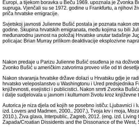
Europi, a tijekom boravka u Beču 1969. upoznala je Zvonka Buš
supruga. Vjenčali su se 1972. godine u Frankfurtu, a njihovi živ
priča hrvatske emigracije.
Svjetskoj javnosti Julienne Bušić postala je poznata nakon 
godine. Skupina hrvatskih emigranata, među kojima su bili Juli
međunarodnu javnost na položaj Hrvatske unutar tadašnje Ju
policajac Brian Murray prilikom deaktivacije eksplozivne napra
Nakon predaje u Parizu Julienne Bušić osuđena je na doživotn
Zvonko Bušić u američkim zatvorima proveo više od tri desetlj
Nakon stvaranja hrvatske države dolazi u Hrvatsku gdje je radi
hrvatsko veleposlanstvo u Washingtonu i Ured predsjednika Fr
književnosti, esejistici i publicistici. Nakon smrti Zvonka Buši
i dalje sudjelovala u javnom i kulturnom životu kroz književne t
Autorica je niza djela od kojih se posebno ističu: Ljubavnici i 
izd. Lovers and Madmen, 2000., 2007.), Tvoja krv i moja, Moza
2010.), Živa glava, Interpublic, Zagreb, 2012. (eng. izd. Living 
Zapada/Croatian Dissidents and the Dissonance of the West, 