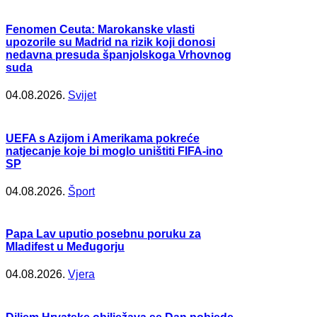
Fenomen Ceuta: Marokanske vlasti
upozorile su Madrid na rizik koji donosi
nedavna presuda španjolskoga Vrhovnog
suda
04.08.2026.
Svijet
UEFA s Azijom i Amerikama pokreće
natjecanje koje bi moglo uništiti FIFA-ino
SP
04.08.2026.
Šport
Papa Lav uputio posebnu poruku za
Mladifest u Međugorju
04.08.2026.
Vjera