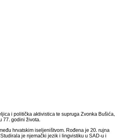
ica i politička aktivistica te supruga Zvonka Bušića,
 77. godini života.
 i među hrvatskim iseljeništvom. Rođena je 20. rujna
udirala je njemački jezik i lingvistiku u SAD-u i