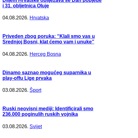
Diljem Hrvatske obilježava se Dan pobjede
i 31. obljetnica Oluje
04.08.2026.
Hrvatska
Priveden zbog poruka: “Klali smo vas u
Srednjoj Bosni, klat ćemo vam i unuke”
04.08.2026.
Herceg Bosna
Dinamo saznao mogućeg suparnika u
play-offu Lige prvaka
03.08.2026.
Šport
Ruski neovisni mediji: Identificirali smo
236.000 poginulih ruskih vojnika
03.08.2026.
Svijet