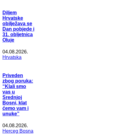
Diljem
Hrvatske
obilježava se
Dan pobjede i
31. obljetnica
Oluje
04.08.2026.
Hrvatska
Priveden
zbog poruka:
“Klali smo
vas u
Srednjoj
Bosni, klat
ćemo vam i
unuke”
04.08.2026.
Herceg Bosna