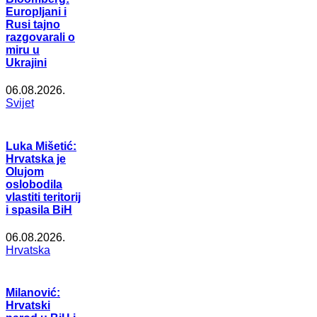
Europljani i
Rusi tajno
razgovarali o
miru u
Ukrajini
06.08.2026.
Svijet
Luka Mišetić:
Hrvatska je
Olujom
oslobodila
vlastiti teritorij
i spasila BiH
06.08.2026.
Hrvatska
Milanović:
Hrvatski