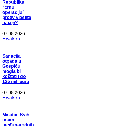
Republike
“crnu
operaciju”
protiv vlastite
nacije?
07.08.2026.
Hrvatska
Sanacija
otpada u
Gospiću
mogla bi
koštati i do
125 mil. eura
07.08.2026.
Hrvatska
Mišetić: Svih
osam
međunarodnih