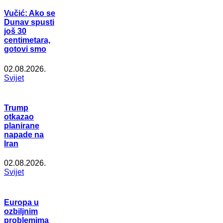
Vučić: Ako se
Dunav spusti
još 30
centimetara,
gotovi smo
02.08.2026.
Svijet
Trump
otkazao
planirane
napade na
Iran
02.08.2026.
Svijet
Europa u
ozbiljnim
problemima