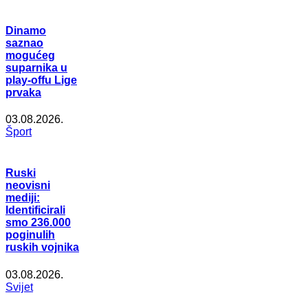
Dinamo
saznao
mogućeg
suparnika u
play-offu Lige
prvaka
03.08.2026.
Šport
Ruski
neovisni
mediji:
Identificirali
smo 236.000
poginulih
ruskih vojnika
03.08.2026.
Svijet