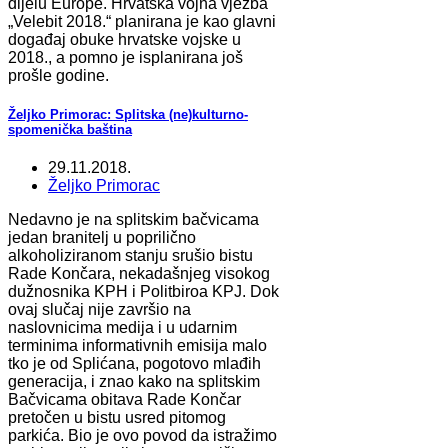
dijelu Europe. Hrvatska vojna vježba
„Velebit 2018.“ planirana je kao glavni
događaj obuke hrvatske vojske u
2018., a pomno je isplanirana još
prošle godine.
Željko Primorac: Splitska (ne)kulturno-
spomenička baština
29.11.2018.
Željko Primorac
Nedavno je na splitskim bačvicama
jedan branitelj u poprilično
alkoholiziranom stanju srušio bistu
Rade Končara, nekadašnjeg visokog
dužnosnika KPH i Politbiroa KPJ. Dok
ovaj slučaj nije završio na
naslovnicima medija i u udarnim
terminima informativnih emisija malo
tko je od Splićana, pogotovo mlađih
generacija, i znao kako na splitskim
Bačvicama obitava Rade Končar
pretočen u bistu usred pitomog
parkića. Bio je ovo povod da istražimo