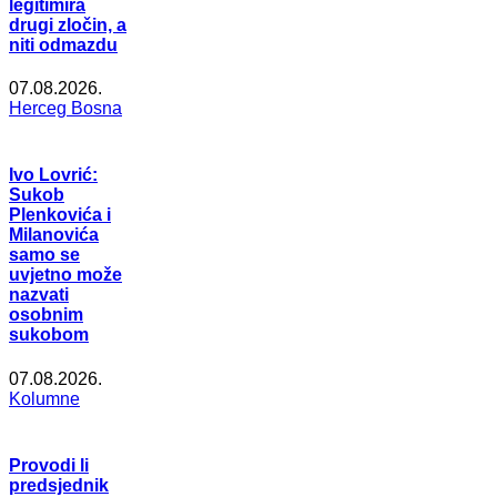
legitimira
drugi zločin, a
niti odmazdu
07.08.2026.
Herceg Bosna
Ivo Lovrić:
Sukob
Plenkovića i
Milanovića
samo se
uvjetno može
nazvati
osobnim
sukobom
07.08.2026.
Kolumne
Provodi li
predsjednik