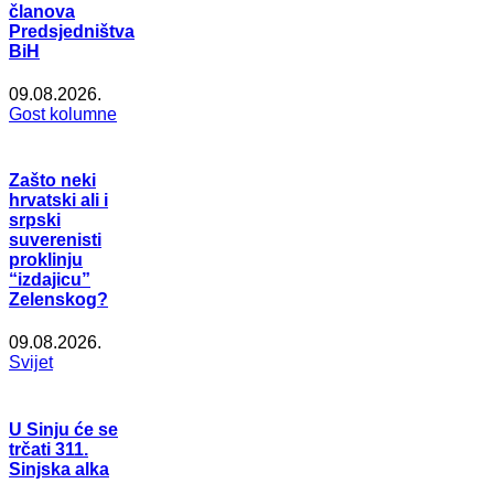
članova
Predsjedništva
BiH
09.08.2026.
Gost kolumne
Zašto neki
hrvatski ali i
srpski
suverenisti
proklinju
“izdajicu”
Zelenskog?
09.08.2026.
Svijet
U Sinju će se
trčati 311.
Sinjska alka