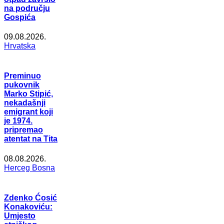
na području
Gospića
09.08.2026.
Hrvatska
Preminuo
pukovnik
Marko Stipić,
nekadašnji
emigrant koji
je 1974.
pripremao
atentat na Tita
08.08.2026.
Herceg Bosna
Zdenko Ćosić
Konakoviću:
Umjesto