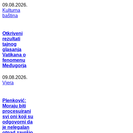
09.08.2026.
Kulturna
baština
Otkriveni
rezultati
tajnog
glasanja
Vatikana o
fenomenu
Međugorja
09.08.2026.
Vjera
Plenković:
Moraju biti
procesuirani
svi oni koji su
odgovorni da
je nelegalan
otpad završio