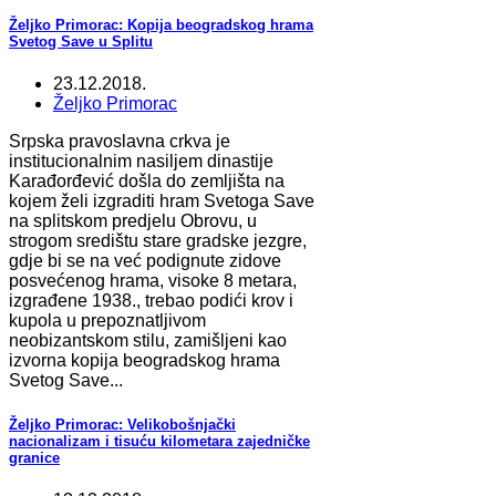
Željko Primorac: Kopija beogradskog hrama
Svetog Save u Splitu
23.12.2018.
Željko Primorac
Srpska pravoslavna crkva je
institucionalnim nasiljem dinastije
Karađorđević došla do zemljišta na
kojem želi izgraditi hram Svetoga Save
na splitskom predjelu Obrovu, u
strogom središtu stare gradske jezgre,
gdje bi se na već podignute zidove
posvećenog hrama, visoke 8 metara,
izgrađene 1938., trebao podići krov i
kupola u prepoznatljivom
neobizantskom stilu, zamišljeni kao
izvorna kopija beogradskog hrama
Svetog Save...
Željko Primorac: Velikobošnjački
nacionalizam i tisuću kilometara zajedničke
granice