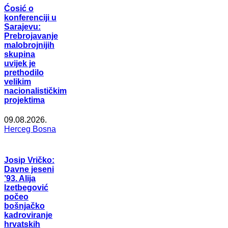
Ćosić o
konferenciji u
Sarajevu:
Prebrojavanje
malobrojnijih
skupina
uvijek je
prethodilo
velikim
nacionalističkim
projektima
09.08.2026.
Herceg Bosna
Josip Vričko:
Davne jeseni
’93. Alija
Izetbegović
počeo
bošnjačko
kadroviranje
hrvatskih