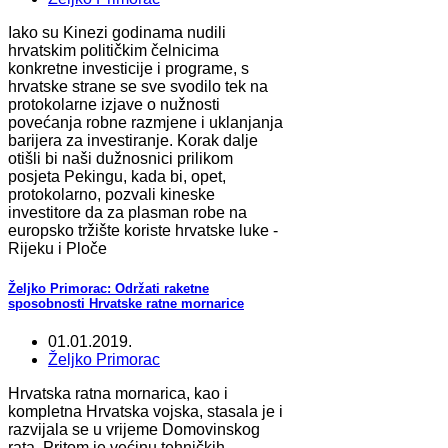
Iako su Kinezi godinama nudili
hrvatskim političkim čelnicima
konkretne investicije i programe, s
hrvatske strane se sve svodilo tek na
protokolarne izjave o nužnosti
povećanja robne razmjene i uklanjanja
barijera za investiranje. Korak dalje
otišli bi naši dužnosnici prilikom
posjeta Pekingu, kada bi, opet,
protokolarno, pozvali kineske
investitore da za plasman robe na
europsko tržište koriste hrvatske luke -
Rijeku i Ploče
Željko Primorac: Održati raketne
sposobnosti Hrvatske ratne mornarice
01.01.2019.
Željko Primorac
Hrvatska ratna mornarica, kao i
kompletna Hrvatska vojska, stasala je i
razvijala se u vrijeme Domovinskog
rata. Pritom je većinu tehničkih