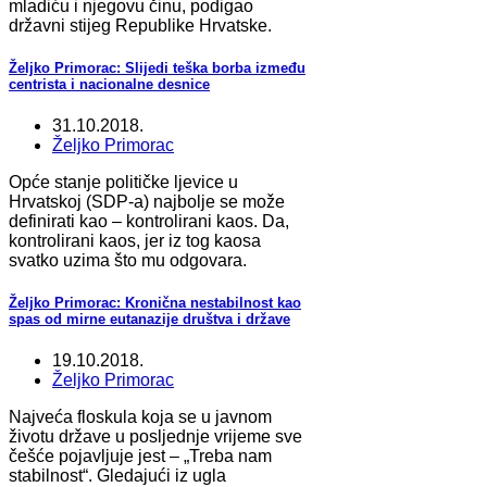
mladiću i njegovu činu, podigao
državni stijeg Republike Hrvatske.
Željko Primorac: Slijedi teška borba između
centrista i nacionalne desnice
31.10.2018.
Željko Primorac
Opće stanje političke ljevice u
Hrvatskoj (SDP-a) najbolje se može
definirati kao – kontrolirani kaos. Da,
kontrolirani kaos, jer iz tog kaosa
svatko uzima što mu odgovara.
Željko Primorac: Kronična nestabilnost kao
spas od mirne eutanazije društva i države
19.10.2018.
Željko Primorac
Najveća floskula koja se u javnom
životu države u posljednje vrijeme sve
češće pojavljuje jest – „Treba nam
stabilnost“. Gledajući iz ugla