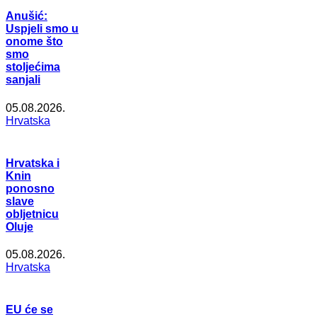
Anušić:
Uspjeli smo u
onome što
smo
stoljećima
sanjali
05.08.2026.
Hrvatska
Hrvatska i
Knin
ponosno
slave
obljetnicu
Oluje
05.08.2026.
Hrvatska
EU će se