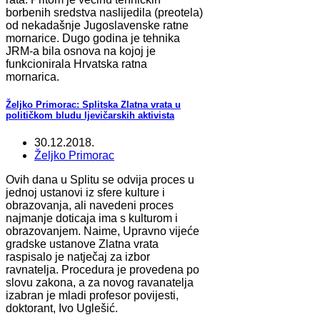
borbenih sredstva naslijedila (preotela)
od nekadašnje Jugoslavenske ratne
mornarice. Dugo godina je tehnika
JRM-a bila osnova na kojoj je
funkcionirala Hrvatska ratna
mornarica.
Željko Primorac: Splitska Zlatna vrata u
političkom bludu ljevičarskih aktivista
30.12.2018.
Željko Primorac
Ovih dana u Splitu se odvija proces u
jednoj ustanovi iz sfere kulture i
obrazovanja, ali navedeni proces
najmanje doticaja ima s kulturom i
obrazovanjem. Naime, Upravno vijeće
gradske ustanove Zlatna vrata
raspisalo je natječaj za izbor
ravnatelja. Procedura je provedena po
slovu zakona, a za novog ravanatelja
izabran je mladi profesor povijesti,
doktorant, Ivo Uglešić.