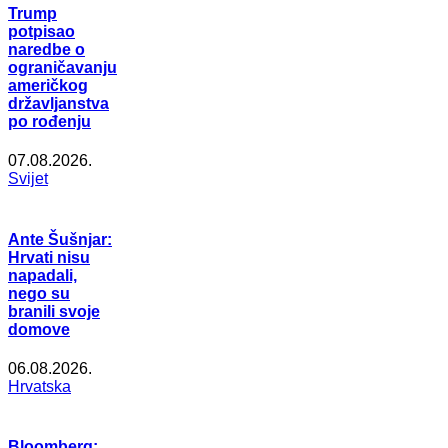
Trump
potpisao
naredbe o
ograničavanju
američkog
državljanstva
po rođenju
07.08.2026.
Svijet
Ante Šušnjar:
Hrvati nisu
napadali,
nego su
branili svoje
domove
06.08.2026.
Hrvatska
Bloomberg: