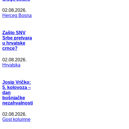
02.08.2026.
Herceg Bosna
Zašto SNV
Srbe pretvara
u hrvatske
crnce?
02.08.2026.
Hrvatska
Josip Vričko:
5. kolovoza –
dan
bošnjačke
nezahvalnosti
02.08.2026.
Gost kolumne