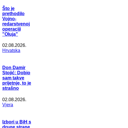
Što je
prethodilo
Vojno-
redarstvenoj
operaciji
"Oluja"
02.08.2026.
Hrvatska
Don Damir
Stojić: Dobio
sam takve
prijetnje, to je
strašno
02.08.2026.
Vjera
Izbori u BiH s
druge strane