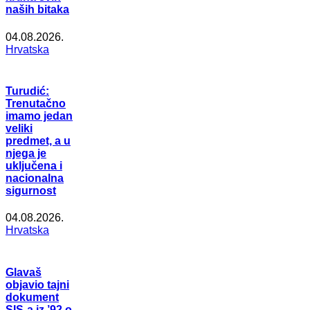
naših bitaka
04.08.2026.
Hrvatska
Turudić:
Trenutačno
imamo jedan
veliki
predmet, a u
njega je
uključena i
nacionalna
sigurnost
04.08.2026.
Hrvatska
Glavaš
objavio tajni
dokument
SIS-a iz ’92 o