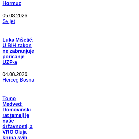
Hormuz
05.08.2026.
Svijet
Luka Mišetić:
U BiH zakon
ne zabranjuje
poricanje
UZP-a
04.08.2026.
Herceg Bosna
Tomo
Medved:
Domovinski
rat temelj je
naše
državnosti, a
VRO Oluja
kruna svih