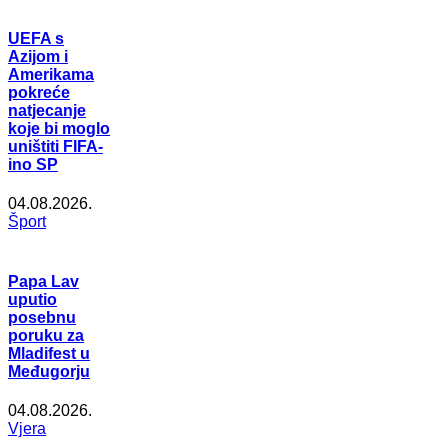
UEFA s
Azijom i
Amerikama
pokreće
natjecanje
koje bi moglo
uništiti FIFA-
ino SP
04.08.2026.
Šport
Papa Lav
uputio
posebnu
poruku za
Mladifest u
Međugorju
04.08.2026.
Vjera