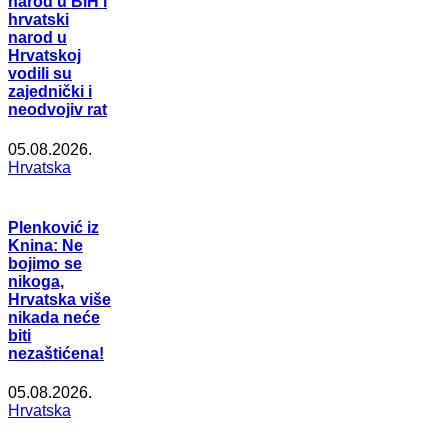
narod u BiH i
hrvatski
narod u
Hrvatskoj
vodili su
zajednički i
neodvojiv rat
05.08.2026.
Hrvatska
Plenković iz
Knina: Ne
bojimo se
nikoga,
Hrvatska više
nikada neće
biti
nezaštićena!
05.08.2026.
Hrvatska