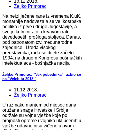
13.12.2018.
Željko Primorac
Na neizliječene rane iz vremena K.uK.
monarhije nadovezala se velikosrpska
politika iz prve i druge Jugoslavije, a
sve je kulminiralo u krvavom ratu
devedesetih prošloga stoljeća. Danas,
pod patronatom tzv. međunarodne
zajednice i Ureda visokog
predstavnika, rađa se dijete začeto
1994. na drugom Kongresu bošnjačkih
intelektualaca - bošnjačka nacija
Željko Primorac: "Vek pobednika" razbio se
na "Velebitu 2018."
11.12.2018.
Željko Primorac
U razmaku manjem od mjesec dana
oružane snage Hrvatske i Srbije
održale su vojne vježbe koje po
brojnosti opreme i vojnika uključenih u
vježbe odavno nisu viđene u ovom