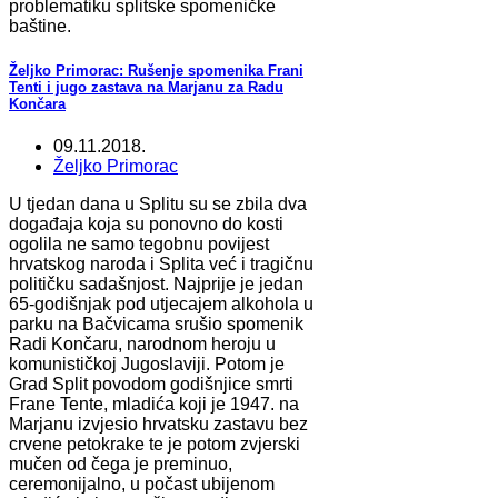
problematiku splitske spomeničke
baštine.
Željko Primorac: Rušenje spomenika Frani
Tenti i jugo zastava na Marjanu za Radu
Končara
09.11.2018.
Željko Primorac
U tjedan dana u Splitu su se zbila dva
događaja koja su ponovno do kosti
ogolila ne samo tegobnu povijest
hrvatskog naroda i Splita već i tragičnu
političku sadašnjost. Najprije je jedan
65-godišnjak pod utjecajem alkohola u
parku na Bačvicama srušio spomenik
Radi Končaru, narodnom heroju u
komunističkoj Jugoslaviji. Potom je
Grad Split povodom godišnjice smrti
Frane Tente, mladića koji je 1947. na
Marjanu izvjesio hrvatsku zastavu bez
crvene petokrake te je potom zvjerski
mučen od čega je preminuo,
ceremonijalno, u počast ubijenom