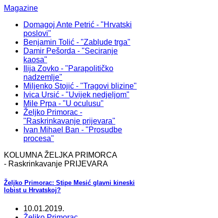
Magazine
Domagoj Ante Petrić - "Hrvatski
poslovi"
Benjamin Tolić - "Zablude trga"
Damir Pešorda - "Seciranje
kaosa"
Ilija Zovko - "Parapolitičko
nadzemlje"
Miljenko Stojić - "Tragovi blizine"
Ivica Ursić - "Uvijek nedjeljom"
Mile Prpa - "U oculusu"
Željko Primorac -
"Raskrinkavanje prijevara"
Ivan Mihael Ban - "Prosudbe
procesa"
KOLUMNA ŽELJKA PRIMORCA
- Raskrinkavanje PRIJEVARA
Željko Primorac: Stipe Mesić glavni kineski
lobist u Hrvatskoj?
10.01.2019.
Željko Primorac