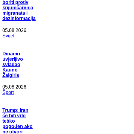
boriti protiv
krijumčarenja
migranata i
dezinformacija
05.08.2026.
Svijet
Dinamo
uvjerljivo
svladao
Kauno
Žalgiris
05.08.2026.
Šport
Trump: Iran
će biti vrlo
teško
pogođen ako
ne otvori