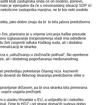
lastiti klub zastupnika onda će on osobno, ponovo,
malo je vjerojatno da će u novonastaloj situaciji SDP ići
nekolicine zastupnika manjina, ne bi bio neki osobito
ekta, jako dobro znaju da bi to bila jalova predizborna
čini, planirano je u vrijeme izricanja haške presude
 ovo izglasavanje (ne)povjerenja vladi ima određene
u želi zasjeniti odluka Haškog suda, ali i dodatno
minalizaciji te stranke.
za o „udruživanju u zločinački pothvat“, što oporbene
krize, ali i dodatnog pogoršavanja međunarodnog
i predviđaju pokretanje čitavog niza kaznenih
o dovesti do fiktivnog stvaranja predizborne slike o
upravljanje državom, pa bi ova stranka bila primorana
e uopće uspjela preživjeti.
 o ulasku Hrvatske u EU, a uslijedilo bi i nekoliko
inal, čime bi HDZ i od strane domaćih sudova dobio