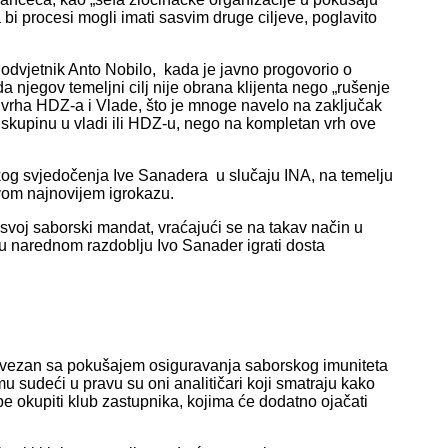
bi procesi mogli imati sasvim druge ciljeve, poglavito
odvjetnik Anto Nobilo, kada je javno progovorio o
a njegov temeljni cilj nije obrana klijenta nego „rušenje
g vrha HDZ-a i Vlade, što je mnoge navelo na zaključak
 skupinu u vladi ili HDZ-u, nego na kompletan vrh ove
rskog svjedočenja Ive Sanadera u slučaju INA, na temelju
vom najnovijem igrokazu.
o svoj saborski mandat, vraćajući se na takav način u
e u narednom razdoblju Ivo Sanader igrati dosta
o vezan sa pokušajem osiguravanja saborskog imuniteta
 sudeći u pravu su oni analitičari koji smatraju kako
e okupiti klub zastupnika, kojima će dodatno ojačati