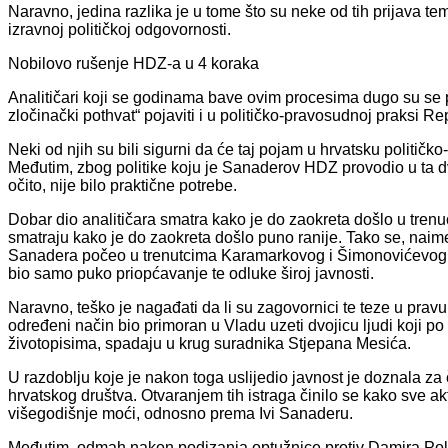
Naravno, jedina razlika je u tome što su neke od tih prijava te
izravnoj političkoj odgovornosti.
Nobilovo rušenje HDZ-a u 4 koraka
Analitičari koji se godinama bave ovim procesima dugo su se 
zločinački pothvat“ pojaviti i u političko-pravosudnoj praksi R
Neki od njih su bili sigurni da će taj pojam u hrvatsku politič
Međutim, zbog politike koju je Sanaderov HDZ provodio u ta 
očito, nije bilo praktične potrebe.
Dobar dio analitičara smatra kako je do zaokreta došlo u tren
smatraju kako je do zaokreta došlo puno ranije. Tako se, naim
Sanadera počeo u trenutcima Karamarkovog i Šimonovićevog u
bio samo puko priopćavanje te odluke široj javnosti.
Naravno, teško je nagađati da li su zagovornici te teze u prav
određeni način bio primoran u Vladu uzeti dvojicu ljudi koji p
životopisima, spadaju u krug suradnika Stjepana Mesića.
U razdoblju koje je nakon toga uslijedio javnost je doznala za č
hrvatskog društva. Otvaranjem tih istraga činilo se kako sve akt
višegodišnje moći, odnosno prema Ivi Sanaderu.
Međutim, odmah nakon podizanja optužnice protiv Damira Pola