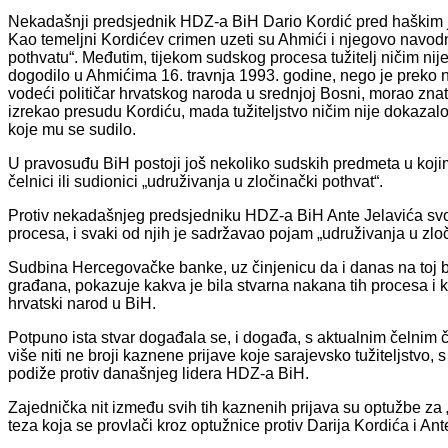
Nekadašnji predsjednik HDZ-a BiH Dario Kordić pred haškim 
Kao temeljni Kordićev crimen uzeti su Ahmići i njegovo nav
pothvatu“. Međutim, tijekom sudskog procesa tužitelj ničim n
dogodilo u Ahmićima 16. travnja 1993. godine, nego je preko nek
vodeći političar hrvatskog naroda u srednjoj Bosni, morao znati
izrekao presudu Kordiću, mada tužiteljstvo ničim nije dokaza
koje mu se sudilo.
U pravosuđu BiH postoji još nekoliko sudskih predmeta u koj
čelnici ili sudionici „udruživanja u zločinački pothvat“.
Protiv nekadašnjeg predsjedniku HDZ-a BiH Ante Jelavića s
procesa, i svaki od njih je sadržavao pojam „udruživanja u zloč
Sudbina Hercegovačke banke, uz činjenicu da i danas na toj b
građana, pokazuje kakva je bila stvarna nakana tih procesa i k
hrvatski narod u BiH.
Potpuno ista stvar događala se, i događa, s aktualnim čeln
više niti ne broji kaznene prijave koje sarajevsko tužiteljstvo
podiže protiv današnjeg lidera HDZ-a BiH.
Zajednička nit između svih tih kaznenih prijava su optužbe za „
teza koja se provlači kroz optužnice protiv Darija Kordića i An