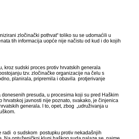
nizirani zločinački pothvat“ toliko su se udomaćili u
ta tih informacija uopće nije načistu od kud i do kojih
 kroz sudski proces protiv hrvatskih generala
stojanju tzv. zločinačke organizacije na čelu s
, planirala, pripremila i obavila protjerivanje
ada donesenih presuda, u procesima koji su pred Haškim
rvatskoj javnosti nije poznato, svakako, je činjenica
rvatskih generala. I to, opet, zbog „udruživanja u
Šuškom.
 se radi o sudskom postupku protiv nekadašnjih
e. Na optuženičkoj klupi haškog suda nalaze se, naime,