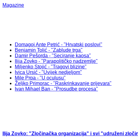
Magazine
Domagoj Ante Petrić - "Hrvatski poslovi"
Benjamin Tolić - "Zablude trga"
Damir Pešorda - "Seciranje kaosa"
Ilija Zovko - "Parapolitičko nadzemlje"
Miljenko Stojić - "Tragovi blizine"
Ivica Ursić - "Uvijek nedjeljom"
Mile Prpa - "U oculusu"
Željko Primorac - "Raskrinkavanje prijevara"
Ivan Mihael Ban - "Prosudbe procesa"
Ilija Zovko: "Zločinačka organizacija" i svi "udruženi zloči