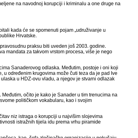
meljene na navodnoj korupciji i kriminalu a one druge na
pitali kada će se spomenuti pojam „udruživanje u
epublike Hrvatske.
ko-pravosudnu praksu biti uveden još 2003. godine.
dva mandata za takvom vrstom procesa, više je nego
ucima Sanaderovog odlaska. Međutim, postoje i oni koji
e, u određenim krugovima može čuti teza da je pad Ive
laska u HDZ-ovu vladu, a njegov je stvarni odlazak
u. Međutim, očito je kako je Sanader u tim trenucima na
o svome političkom vokabularu, kao i svojim
itav niz istraga o korupciji u najvišim slojevima
ivnosti istražnih tijela idu prema vrhu piramide
nčeca, kao „šefa zločinačke organizacije u pokušaju