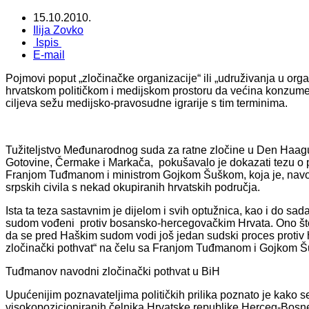
15.10.2010.
Ilija Zovko
Ispis
E-mail
Pojmovi poput „zločinačke organizacije“ ili „udruživanja u orga
hrvatskom političkom i medijskom prostoru da većina konzumena
ciljeva sežu medijsko-pravosudne igrarije s tim terminima.
Tužiteljstvo Međunarodnog suda za ratne zločine u Den Haagu,
Gotovine, Čermake i Markača, pokušavalo je dokazati tezu o po
Franjom Tuđmanom i ministrom Gojkom Šuškom, koja je, navodno
srpskih civila s nekad okupiranih hrvatskih područja.
Ista ta teza sastavnim je dijelom i svih optužnica, kao i do s
sudom vođeni protiv bosansko-hercegovačkim Hrvata. Ono što h
da se pred Haškim sudom vodi još jedan sudski proces protiv h
zločinački pothvat“ na čelu sa Franjom Tuđmanom i Gojkom 
Tuđmanov navodni zločinački pothvat u BiH
Upućenijim poznavateljima političkih prilika poznato je kako
visokopozicioniranih čelnika Hrvatske republike Herceg-Bosn