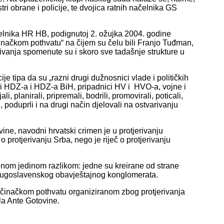
i obrane i policije, te dvojica ratnih načelnika GS
 čelnika HR HB, podignutoj 2. ožujka 2004. godine
inačkom pothvatu“ na čijem su čelu bili Franjo Tuđman,
vanja spomenute su i skoro sve tadašnje strukture u
e tipa da su „razni drugi dužnosnici vlade i političkih
i HDZ-a i HDZ-a BiH, pripadnici HV i HVO-a, vojne i
li, planirali, pripremali, bodrili, promovirali, poticali,
li, poduprli i na drugi način djelovali na ostvarivanju
vine, navodni hrvatski crimen je u protjerivanju
protjerivanju Srba, nego je riječ o protjerivanju
dnom jedinom razlikom: jedne su kreirane od strane
 jugoslavenskog obavještajnog konglomerata.
činačkom pothvatu organiziranom zbog protjerivanja
la Ante Gotovine.