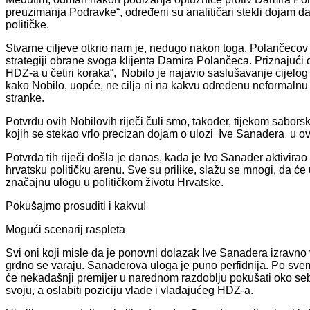
preuzimanja Podravke“, određeni su analitičari stekli dojam da 
političke.
Stvarne ciljeve otkrio nam je, nedugo nakon toga, Polančecov 
strategiji obrane svoga klijenta Damira Polančeca. Priznajući d
HDZ-a u četiri koraka“, Nobilo je najavio saslušavanje cijelo
kako Nobilo, uopće, ne cilja ni na kakvu određenu neformalnu
stranke.
Potvrdu ovih Nobilovih riječi čuli smo, također, tijekom sabo
kojih se stekao vrlo precizan dojam o ulozi Ive Sanadera u o
Potvrda tih riječi došla je danas, kada je Ivo Sanader aktivira
hrvatsku političku arenu. Sve su prilike, slažu se mnogi, da ć
značajnu ulogu u političkom životu Hrvatske.
Pokušajmo prosuditi i kakvu!
Mogući scenarij raspleta
Svi oni koji misle da je ponovni dolazak Ive Sanadera izravn
grdno se varaju. Sanaderova uloga je puno perfidnija. Po svemu
će nekadašnji premijer u narednom razdoblju pokušati oko seb
svoju, a oslabiti poziciju vlade i vladajućeg HDZ-a.