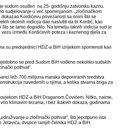
je sudom osuđen na 25- godišnju zatvorsku kaznu.
odno sudjelovanje u već spominjanom „zločinačkom
ije dokazao Kordićevu povezanost sa onim što se
ih okolnih indicija dao naslutiti da bi Kordić, kao
 što se tamo dogodilo. Na temelju takvih indicija sud je
lo vezu između Kordićevih poteza i kaznenog djela za
ima su predsjednici HDZ-a BiH izrijekom spomenuti kao
vojedobno se pred Sudom BiH vođeno nekoliko sudskih
inački pothvat“.
anci leži 700 milijuna maraka deponiranih sredstva
onstrukcija navedenih u njima, a kolika stvarna briga za
im čovjekom HDZ-a BiH Draganom Čovićem. Nitko, naime,
, s vrlo klimavim tezama, i bez ikakvih dokaza, godinama
udruživanje u zločinački pothvat“, što jepotpuno ista
te Jelavića, dvojice ranijih čelnika HDZ-a BiH.