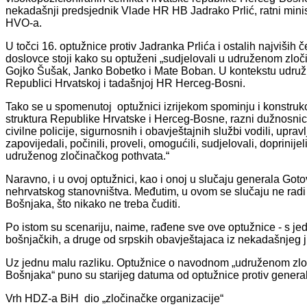
nekadašnji predsjednik Vlade HR HB Jadrako Prlić, ratni ministr
HVO-a.
U točci 16. optužnice protiv Jadranka Prlića i ostalih najviših
doslovce stoji kako su optuženi „sudjelovali u udruženom zloč
Gojko Šušak, Janko Bobetko i Mate Boban. U kontekstu udruži
Republici Hrvatskoj i tadašnjoj HR Herceg-Bosni.
Tako se u spomenutoj optužnici izrijekom spominju i konstrukcij
struktura Republike Hrvatske i Herceg-Bosne, razni dužnosnic
civilne policije, sigurnosnih i obavještajnih službi vodili, upravlja
zapovijedali, počinili, proveli, omogućili, sudjelovali, doprinije
udruženog zločinačkog pothvata.“
Naravno, i u ovoj optužnici, kao i onoj u slučaju generala Goto
nehrvatskog stanovništva. Međutim, u ovom se slučaju ne radi o 
Bošnjaka, što nikako ne treba čuditi.
Po istom su scenariju, naime, rađene sve ove optužnice - s je
bošnjačkih, a druge od srpskih obavještajaca iz nekadašnjeg
Uz jednu malu razliku. Optužnice o navodnom „udruženom zlo
Bošnjaka“ puno su starijeg datuma od optužnice protiv genera
Vrh HDZ-a BiH dio „zločinačke organizacije“