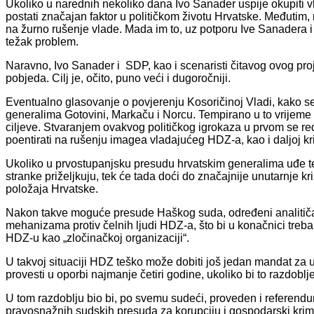
Ukoliko u narednih nekoliko dana Ivo Sanader uspije okupiti v
postati značajan faktor u političkom životu Hrvatske. Međutim, 
na žurno rušenje vlade. Mada im to, uz potporu Ive Sanadera i 
težak problem.
Naravno, Ivo Sanader i SDP, kao i scenaristi čitavog ovog proj
pobjeda. Cilj je, očito, puno veći i dugoročniji.
Eventualno glasovanje o povjerenju Kosoričinoj Vladi, kako se 
generalima Gotovini, Markaču i Norcu. Tempirano u to vrijeme
ciljeve. Stvaranjem ovakvog političkog igrokaza u prvom se red
poentirati na rušenju imagea vladajućeg HDZ-a, kao i daljoj kri
Ukoliko u prvostupanjsku presudu hrvatskim generalima uđe te
stranke priželjkuju, tek će tada doći do značajnije unutarnje 
položaja Hrvatske.
Nakon takve moguće presude Haškog suda, određeni analitičar
mehanizama protiv čelnih ljudi HDZ-a, što bi u konačnici trebal
HDZ-u kao „zločinačkoj organizaciji“.
U takvoj situaciji HDZ teško može dobiti još jedan mandat za 
provesti u oporbi najmanje četiri godine, ukoliko bi to razdoblj
U tom razdoblju bio bi, po svemu sudeći, proveden i referendum
pravosnažnih sudskih presuda za korupciju i gospodarski krim