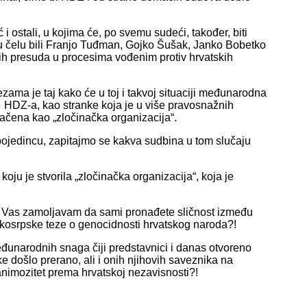
i ostali, u kojima će, po svemu sudeći, također, biti
u čelu bili Franjo Tuđman, Gojko Šušak, Janko Bobetko
kih presuda u procesima vođenim protiv hrvatskih
ama je taj kako će u toj i takvoj situaciji međunarodna
a HDZ-a, kao stranke koja je u više pravosnažnih
čena kao „zločinačka organizacija“.
 pojedincu, zapitajmo se kakva sudbina u tom slučaju
oju je stvorila „zločinačka organizacija“, koja je
no Vas zamoljavam da sami pronađete sličnost između
ikosrpske teze o genocidnosti hrvatskog naroda?!
đunarodnih snaga čiji predstavnici i danas otvoreno
došlo prerano, ali i onih njihovih saveznika na
 animozitet prema hrvatskoj nezavisnosti?!