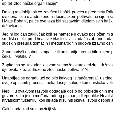
epitet „zločinačke organizacije“.
Do tog razdoblja bit će završen i haški proces u predmetu Prlić 
uvrštena teza o „ udruženom zločinačkom pothvatu na čijem s
i Mate Boban“, pa će ova teza biti sastavnim dijelom svih haš
državljana.
Jedini logičan zaključak koji se nameće u ovako posloženim tez
središta moći pred hrvatske vlasti staviti zadaću zabrane rad
sudskih presuda domaćih i međunarodnih sudova izravno ozna
Zanemarivši osobne simpatije ili antipartije prema bilo kojem
čeka Hrvatsku ?
Zapitajmo se, također, kakvom se može okarakterizirati država k
djelovala kroz „udružene zločinačke pothvate“ ?!
Unaprijed se ograđujući od bilo kakvog "strančarenja", usrd
ovdje opisanih procesa i nekadašnje sulude komunističko-vel
Nebi li u ovakvom razvoju događaja došlo do pobjede onih me
govore kako je do međunarodnog priznanja Republike Hrvatske 
hrvatskom tuzemlju koji nikada nisu niti skrivali svoju osobni
Čak i onda kad su u poziciji vlasti!