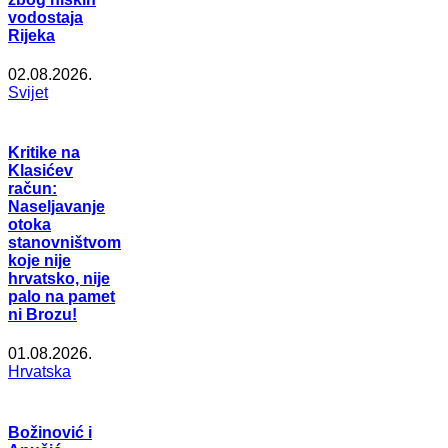
vodostaja
Rijeka
02.08.2026.
Svijet
Kritike na
Klasićev
račun:
Naseljavanje
otoka
stanovništvom
koje nije
hrvatsko, nije
palo na pamet
ni Brozu!
01.08.2026.
Hrvatska
Božinović i