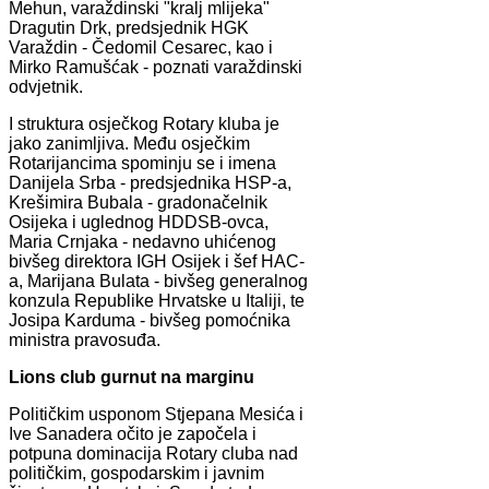
Mehun, varaždinski "kralj mlijeka"
Dragutin Drk, predsjednik HGK
Varaždin - Čedomil Cesarec, kao i
Mirko Ramušćak - poznati varaždinski
odvjetnik.
I struktura osječkog Rotary kluba je
jako zanimljiva. Među osječkim
Rotarijancima spominju se i imena
Danijela Srba - predsjednika HSP-a,
Krešimira Bubala - gradonačelnik
Osijeka i uglednog HDDSB-ovca,
Maria Crnjaka - nedavno uhićenog
bivšeg direktora IGH Osijek i šef HAC-
a, Marijana Bulata - bivšeg generalnog
konzula Republike Hrvatske u Italiji, te
Josipa Karduma - bivšeg pomoćnika
ministra pravosuđa.
Lions club gurnut na marginu
Političkim usponom Stjepana Mesića i
Ive Sanadera očito je započela i
potpuna dominacija Rotary cluba nad
političkim, gospodarskim i javnim