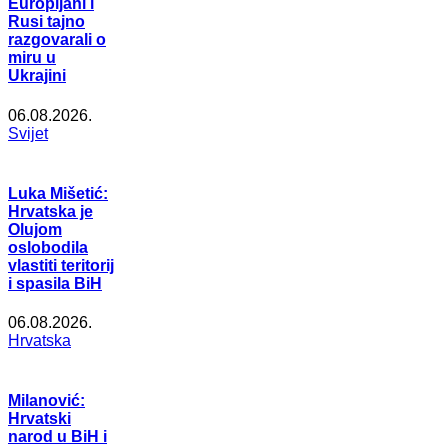
Europljani i
Rusi tajno
razgovarali o
miru u
Ukrajini
06.08.2026.
Svijet
Luka Mišetić:
Hrvatska je
Olujom
oslobodila
vlastiti teritorij
i spasila BiH
06.08.2026.
Hrvatska
Milanović:
Hrvatski
narod u BiH i