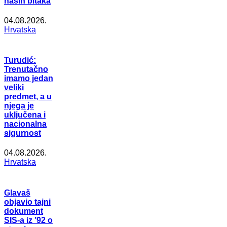
naših bitaka
04.08.2026.
Hrvatska
Turudić:
Trenutačno
imamo jedan
veliki
predmet, a u
njega je
uključena i
nacionalna
sigurnost
04.08.2026.
Hrvatska
Glavaš
objavio tajni
dokument
SIS-a iz ’92 o