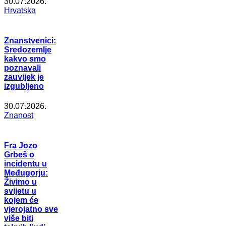
30.07.2026.
Hrvatska
Znanstvenici:
Sredozemlje
kakvo smo
poznavali
zauvijek je
izgubljeno
30.07.2026.
Znanost
Fra Jozo
Grbeš o
incidentu u
Međugorju:
Živimo u
svijetu u
kojem će
vjerojatno sve
više biti