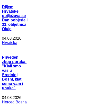
Diljem
Hrvatske
obilježava se
Dan pobjede i
31. obljetnica
Oluje
04.08.2026.
Hrvatska
Priveden
zbog poruka:
“Klali smo
vas u
Srednjoj
Bosni, klat
ćemo vam i
unuke”
04.08.2026.
Herceg Bosna