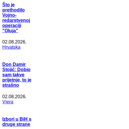
Što je
prethodilo
Vojno-
redarstvenoj
operaciji
"Oluja"
02.08.2026.
Hrvatska
Don Damir
Stojić: Dobio
sam takve
prijetnje, to je
strašno
02.08.2026.
Vjera
Izbori u BiH s
druge strane