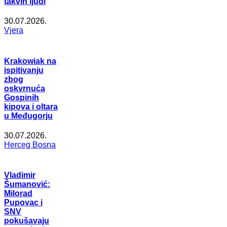
takvih ljudi
30.07.2026.
Vjera
Krakowiak na
ispitivanju
zbog
oskvrnuća
Gospinih
kipova i oltara
u Međugorju
30.07.2026.
Herceg Bosna
Vladimir
Šumanović:
Milorad
Pupovac i
SNV
pokušavaju