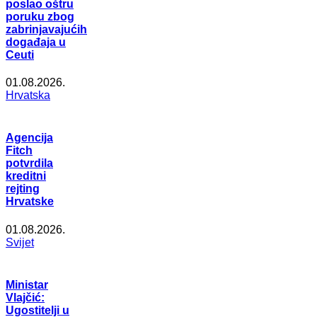
poslao oštru
poruku zbog
zabrinjavajućih
događaja u
Ceuti
01.08.2026.
Hrvatska
Agencija
Fitch
potvrdila
kreditni
rejting
Hrvatske
01.08.2026.
Svijet
Ministar
Vlajčić:
Ugostitelji u