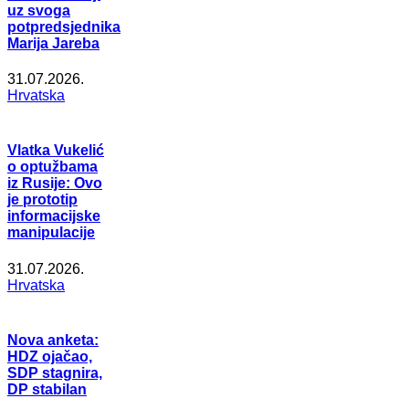
uz svoga
potpredsjednika
Marija Jareba
31.07.2026.
Hrvatska
Vlatka Vukelić
o optužbama
iz Rusije: Ovo
je prototip
informacijske
manipulacije
31.07.2026.
Hrvatska
Nova anketa:
HDZ ojačao,
SDP stagnira,
DP stabilan