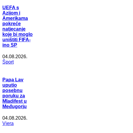
UEFA s
Azijom i
Amerikama
pokreće
natjecanje
koje bi moglo
uništiti FIFA-
ino SP
04.08.2026.
Šport
Papa Lav
uputio
posebnu
poruku za
Mladifest u
Međugorju
04.08.2026.
Vjera