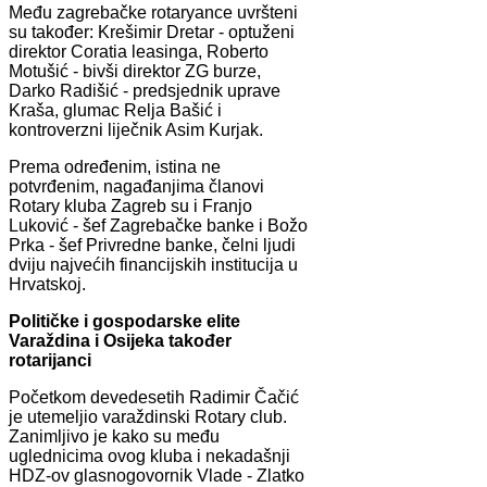
Među zagrebačke rotaryance uvršteni
su također: Krešimir Dretar - optuženi
direktor Coratia leasinga, Roberto
Motušić - bivši direktor ZG burze,
Darko Radišić - predsjednik uprave
Kraša, glumac Relja Bašić i
kontroverzni liječnik Asim Kurjak.
Prema određenim, istina ne
potvrđenim, nagađanjima članovi
Rotary kluba Zagreb su i Franjo
Luković - šef Zagrebačke banke i Božo
Prka - šef Privredne banke, čelni ljudi
dviju najvećih financijskih institucija u
Hrvatskoj.
Političke i gospodarske elite
Varaždina i Osijeka također
rotarijanci
Početkom devedesetih Radimir Čačić
je utemeljio varaždinski Rotary club.
Zanimljivo je kako su među
uglednicima ovog kluba i nekadašnji
HDZ-ov glasnogovornik Vlade - Zlatko