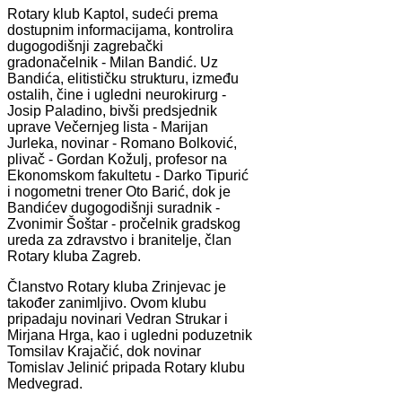
Rotary klub Kaptol, sudeći prema
dostupnim informacijama, kontrolira
dugogodišnji zagrebački
gradonačelnik - Milan Bandić. Uz
Bandića, elitističku strukturu, između
ostalih, čine i ugledni neurokirurg -
Josip Paladino, bivši predsjednik
uprave Večernjeg lista - Marijan
Jurleka, novinar - Romano Bolković,
plivač - Gordan Kožulj, profesor na
Ekonomskom fakultetu - Darko Tipurić
i nogometni trener Oto Barić, dok je
Bandićev dugogodišnji suradnik -
Zvonimir Šoštar - pročelnik gradskog
ureda za zdravstvo i branitelje, član
Rotary kluba Zagreb.
Članstvo Rotary kluba Zrinjevac je
također zanimljivo. Ovom klubu
pripadaju novinari Vedran Strukar i
Mirjana Hrga, kao i ugledni poduzetnik
Tomsilav Krajačić, dok novinar
Tomislav Jelinić pripada Rotary klubu
Medvegrad.