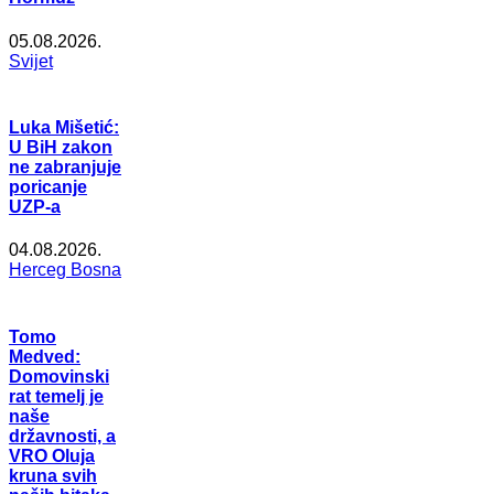
05.08.2026.
Svijet
Luka Mišetić:
U BiH zakon
ne zabranjuje
poricanje
UZP-a
04.08.2026.
Herceg Bosna
Tomo
Medved:
Domovinski
rat temelj je
naše
državnosti, a
VRO Oluja
kruna svih