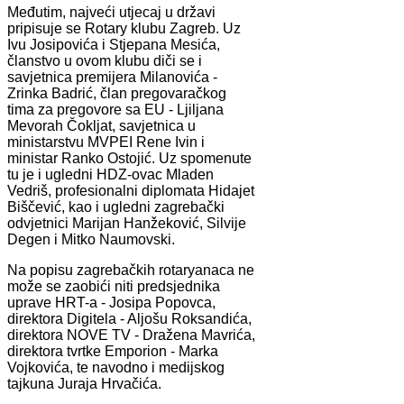
Međutim, najveći utjecaj u državi
pripisuje se Rotary klubu Zagreb. Uz
Ivu Josipovića i Stjepana Mesića,
članstvo u ovom klubu diči se i
savjetnica premijera Milanovića -
Zrinka Badrić, član pregovaračkog
tima za pregovore sa EU - Ljiljana
Mevorah Čokljat, savjetnica u
ministarstvu MVPEI Rene Ivin i
ministar Ranko Ostojić. Uz spomenute
tu je i ugledni HDZ-ovac Mladen
Vedriš, profesionalni diplomata Hidajet
Biščević, kao i ugledni zagrebački
odvjetnici Marijan Hanžeković, Silvije
Degen i Mitko Naumovski.
Na popisu zagrebačkih rotaryanaca ne
može se zaobići niti predsjednika
uprave HRT-a - Josipa Popovca,
direktora Digitela - Aljošu Roksandića,
direktora NOVE TV - Dražena Mavrića,
direktora tvrtke Emporion - Marka
Vojkovića, te navodno i medijskog
tajkuna Juraja Hrvačića.