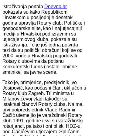
Istraživanja portala
Dnevno.hr
pokazala su kako Republikom
Hrvatskom u posljednjih desetak
godina upravlja Rotary club. Političke i
gospodarske elite, kao i najutjecajniji
mediji u Hrvatskoj pod izravnim su
utjecajem ovog kluba, pokazala su
istraživanja. To je još jedna potvrda
tezi da su politički obračuni koji se od
2000. vode u Hrvatskoj pogodovali
Rotary clubovima da potisnu
konkurentski Lions i ostale "obične
smrtnike" sa javne scene.
Tako je, primjerice, predsjednik Ivo
Josipović, kao počasni član, uključen u
Rotary klub Zagreb. Tri ministra u
Milanovićevoj vladi također su
istaknuti članovi Rotary cluba. Naime,
prvi potpredsjednik Vlade Radimir
Čačić utemeljio je varaždinski Rotary
klub 1991. godine i svi su varaždinski
rotarijanci, pa tako i oni bliski HDZ-u,
pod Čačićevim utjecajem. Splićanin