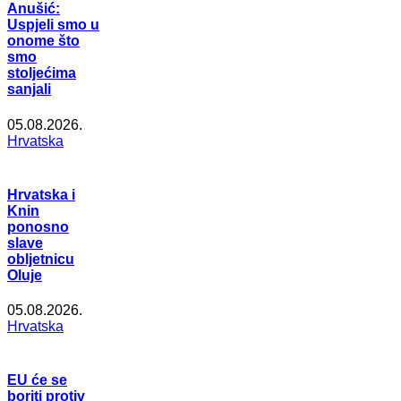
Anušić:
Uspjeli smo u
onome što
smo
stoljećima
sanjali
05.08.2026.
Hrvatska
Hrvatska i
Knin
ponosno
slave
obljetnicu
Oluje
05.08.2026.
Hrvatska
EU će se
boriti protiv