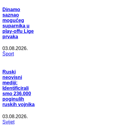
Dinamo
saznao
mogućeg
suparnika u
play-offu Lige
prvaka
03.08.2026.
Šport
Ruski
neovisni
mediji:
Identificirali
smo 236.000
poginulih
ruskih vojnika
03.08.2026.
Svijet