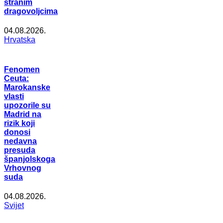
stranim
dragovoljcima
04.08.2026.
Hrvatska
Fenomen
Ceuta:
Marokanske
vlasti
upozorile su
Madrid na
rizik koji
donosi
nedavna
presuda
španjolskoga
Vrhovnog
suda
04.08.2026.
Svijet