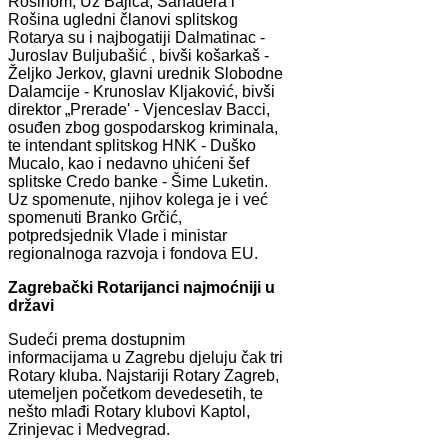
Rošinom, Uz Bajića, Sanadera i
Rošina ugledni članovi splitskog
Rotarya su i najbogatiji Dalmatinac -
Juroslav Buljubašić , bivši košarkaš -
Željko Jerkov, glavni urednik Slobodne
Dalamcije - Krunoslav Kljaković, bivši
direktor „Prerade' - Vjenceslav Bacci,
osuđen zbog gospodarskog kriminala,
te intendant splitskog HNK - Duško
Mucalo, kao i nedavno uhićeni šef
splitske Credo banke - Šime Luketin.
Uz spomenute, njihov kolega je i već
spomenuti Branko Grčić,
potpredsjednik Vlade i ministar
regionalnoga razvoja i fondova EU.
Zagrebački Rotarijanci najmoćniji u
državi
Sudeći prema dostupnim
informacijama u Zagrebu djeluju čak tri
Rotary kluba. Najstariji Rotary Zagreb,
utemeljen početkom devedesetih, te
nešto mlađi Rotary klubovi Kaptol,
Zrinjevac i Medvegrad.