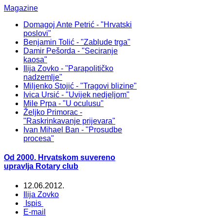
Magazine
Domagoj Ante Petrić - "Hrvatski
poslovi"
Benjamin Tolić - "Zablude trga"
Damir Pešorda - "Seciranje
kaosa"
Ilija Zovko - "Parapolitičko
nadzemlje"
Miljenko Stojić - "Tragovi blizine"
Ivica Ursić - "Uvijek nedjeljom"
Mile Prpa - "U oculusu"
Željko Primorac -
"Raskrinkavanje prijevara"
Ivan Mihael Ban - "Prosudbe
procesa"
Od 2000. Hrvatskom suvereno
upravlja Rotary club
12.06.2012.
Ilija Zovko
Ispis
E-mail