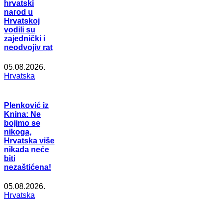
hrvatski
narod u
Hrvatskoj
vodili su
zajednički i
neodvojiv rat
05.08.2026.
Hrvatska
Plenković iz
Knina: Ne
bojimo se
nikoga,
Hrvatska više
nikada neće
biti
nezaštićena!
05.08.2026.
Hrvatska