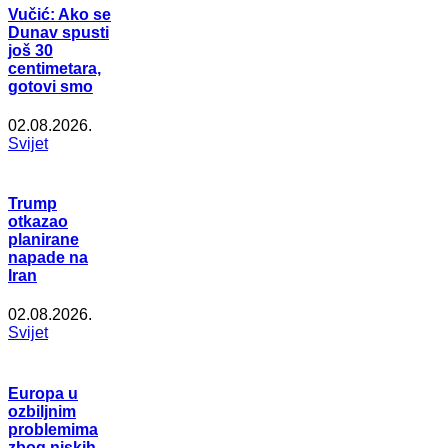
Vučić: Ako se
Dunav spusti
još 30
centimetara,
gotovi smo
02.08.2026.
Svijet
Trump
otkazao
planirane
napade na
Iran
02.08.2026.
Svijet
Europa u
ozbiljnim
problemima
zbog niskih