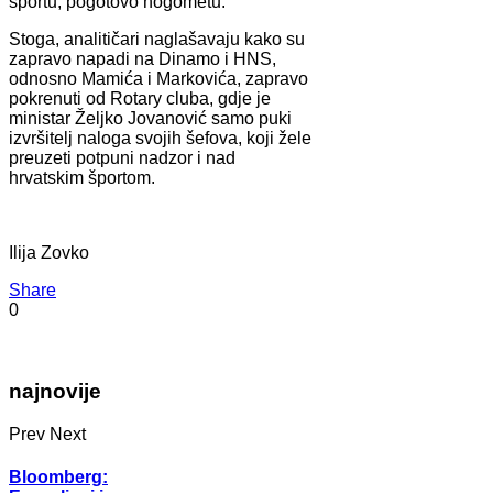
športu, pogotovo nogometu.
Stoga, analitičari naglašavaju kako su
zapravo napadi na Dinamo i HNS,
odnosno Mamića i Markovića, zapravo
pokrenuti od Rotary cluba, gdje je
ministar Željko Jovanović samo puki
izvršitelj naloga svojih šefova, koji žele
preuzeti potpuni nadzor i nad
hrvatskim športom.
Ilija Zovko
Share
0
najnovije
Prev
Next
Bloomberg: