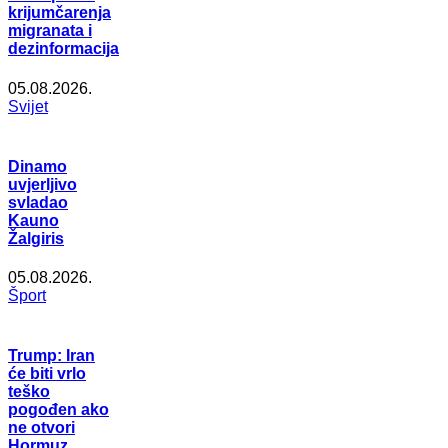
krijumčarenja
migranata i
dezinformacija
05.08.2026.
Svijet
Dinamo
uvjerljivo
svladao
Kauno
Žalgiris
05.08.2026.
Šport
Trump: Iran
će biti vrlo
teško
pogođen ako
ne otvori
Hormuz