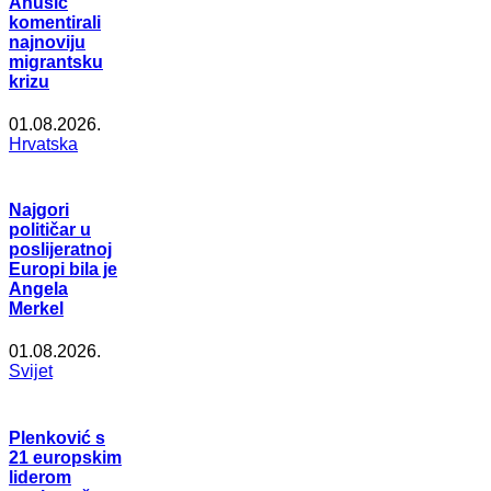
Anušić
komentirali
najnoviju
migrantsku
krizu
01.08.2026.
Hrvatska
Najgori
političar u
poslijeratnoj
Europi bila je
Angela
Merkel
01.08.2026.
Svijet
Plenković s
21 europskim
liderom