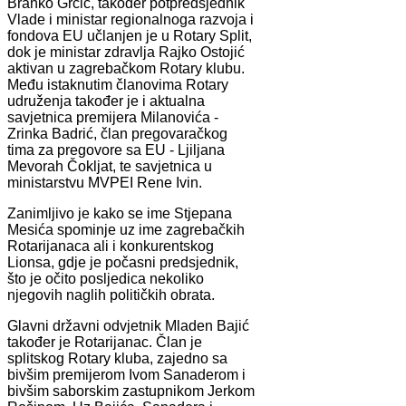
Branko Grčić, također potpredsjednik
Vlade i ministar regionalnoga razvoja i
fondova EU učlanjen je u Rotary Split,
dok je ministar zdravlja Rajko Ostojić
aktivan u zagrebačkom Rotary klubu.
Među istaknutim članovima Rotary
udruženja također je i aktualna
savjetnica premijera Milanovića -
Zrinka Badrić, član pregovaračkog
tima za pregovore sa EU - Ljiljana
Mevorah Čokljat, te savjetnica u
ministarstvu MVPEI Rene Ivin.
Zanimljivo je kako se ime Stjepana
Mesića spominje uz ime zagrebačkih
Rotarijanaca ali i konkurentskog
Lionsa, gdje je počasni predsjednik,
što je očito posljedica nekoliko
njegovih naglih političkih obrata.
Glavni državni odvjetnik Mladen Bajić
također je Rotarijanac. Član je
splitskog Rotary kluba, zajedno sa
bivšim premijerom Ivom Sanaderom i
bivšim saborskim zastupnikom Jerkom