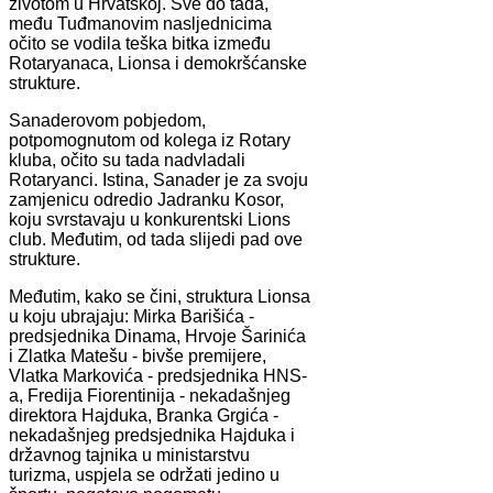
životom u Hrvatskoj. Sve do tada,
među Tuđmanovim nasljednicima
očito se vodila teška bitka između
Rotaryanaca, Lionsa i demokršćanske
strukture.
Sanaderovom pobjedom,
potpomognutom od kolega iz Rotary
kluba, očito su tada nadvladali
Rotaryanci. Istina, Sanader je za svoju
zamjenicu odredio Jadranku Kosor,
koju svrstavaju u konkurentski Lions
club. Međutim, od tada slijedi pad ove
strukture.
Međutim, kako se čini, struktura Lionsa
u koju ubrajaju: Mirka Barišića -
predsjednika Dinama, Hrvoje Šarinića
i Zlatka Matešu - bivše premijere,
Vlatka Markovića - predsjednika HNS-
a, Fredija Fiorentinija - nekadašnjeg
direktora Hajduka, Branka Grgića -
nekadašnjeg predsjednika Hajduka i
državnog tajnika u ministarstvu
turizma, uspjela se održati jedino u