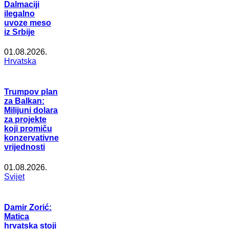
Dalmaciji
ilegalno
uvoze meso
iz Srbije
01.08.2026.
Hrvatska
Trumpov plan
za Balkan:
Milijuni dolara
za projekte
koji promiču
konzervativne
vrijednosti
01.08.2026.
Svijet
Damir Zorić:
Matica
hrvatska stoji