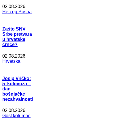
02.08.2026.
Herceg Bosna
Zašto SNV
Srbe pretvara
u hrvatske
crnce?
02.08.2026.
Hrvatska
Josip Vričko:
5. kolovoza –
dan
bošnjačke
nezahvalnosti
02.08.2026.
Gost kolumne