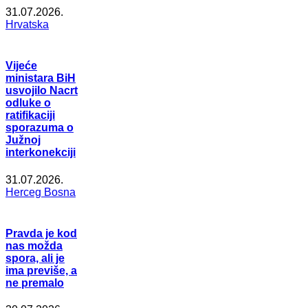
31.07.2026.
Hrvatska
Vijeće
ministara BiH
usvojilo Nacrt
odluke o
ratifikaciji
sporazuma o
Južnoj
interkonekciji
31.07.2026.
Herceg Bosna
Pravda je kod
nas možda
spora, ali je
ima previše, a
ne premalo