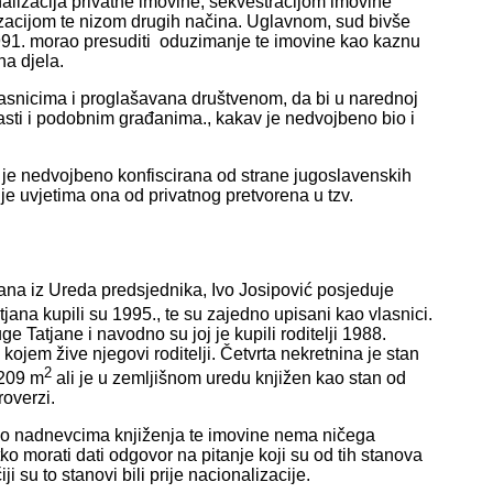
alizacija privatne imovine, sekvestracijom imovine
zacijom te nizom drugih načina. Uglavnom, sud bivše
 1991. morao presuditi oduzimanje te imovine kao kaznu
na djela.
lasnicima i proglašavana društvenom, da bi u narednoj
asti i podobnim građanima., kakav je nedvojbeno bio i
ć je nedvojbeno konfiscirana od strane jugoslavenskih
 je uvjetima ona od privatnog pretvorena u tzv.
ana iz Ureda predsjednika, Ivo Josipović posjeduje
jana kupili su 1995., te su zajedno upisani kao vlasnici.
 Tatjane i navodno su joj je kupili roditelji 1988.
kojem žive njegovi roditelji. Četvrta nekretnina je stan
2
 209 m
ali je u zemljišnom uredu knjižen kao stan od
roverzi.
ti o nadnevcima knjiženja te imovine nema ničega
o morati dati odgovor na pitanje koji su od tih stanova
ji su to stanovi bili prije nacionalizacije.