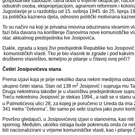
gospodarske sabotaže, ratna dobit u vrijeme okupacije, nacion
odsutnih osoba, eksproprijacijom, agrarnom reformom i koloni
Jugoslavije je u razdoblju od 15. svibnja 1945. do 25. lipnja
za politička kaznena djela, odnosno politički motivirana kazne
To su načini na koji je privatna imovina oduzimana stvarnim v
fazi bila davana na korištenje članovima nove komunističke vl
otac aktualnog predsjednika Ive Josipovića.
Dakle, zgrada u kojoj živi predsjednik Republike Ivo Josipovi
komunističkih vlasti. Tko je bio vlasnik te zgrade i pod kakvim
društveno vlasništvo, temeljno je pitanje u čitavoj ovoj priči?
Četiiri Josipovićeva stana
Prema izjavi koja je prije nekoliko dana nekim medijima odasl
2
ukupno četiri stana. Stan od 138 m
Josipović i supruga mu Tat
Druga nekretnina također je u vlasništvu predsjednikove supruge
Treću nekretninu Josipović je stekao 1994., a radi se o stanu u 
u Palmotićevoj ulici 28, za kojeg je poručeno iz Ureda da ima
341 metra "četvorna", što samo po sebi izaziva jako puno kont
Površno gledajući, u Josipovićevoj izjavi o stanovima, kao ni
spornog. Međutim, ukoliko istraga bude pokrenuta onda će netk
bili nacionalizirani u vrijeme komunističke vlasti, kao i pitanje či