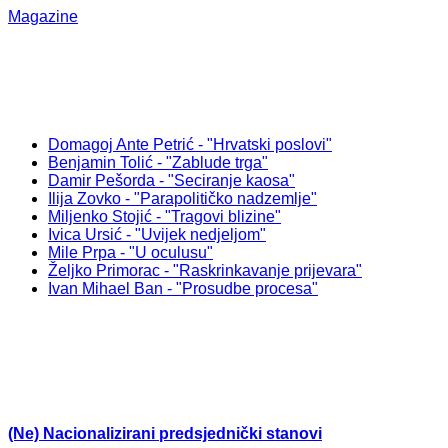
Magazine
Domagoj Ante Petrić - "Hrvatski poslovi"
Benjamin Tolić - "Zablude trga"
Damir Pešorda - "Seciranje kaosa"
Ilija Zovko - "Parapolitičko nadzemlje"
Miljenko Stojić - "Tragovi blizine"
Ivica Ursić - "Uvijek nedjeljom"
Mile Prpa - "U oculusu"
Željko Primorac - "Raskrinkavanje prijevara"
Ivan Mihael Ban - "Prosudbe procesa"
(Ne) Nacionalizirani predsjednički stanovi