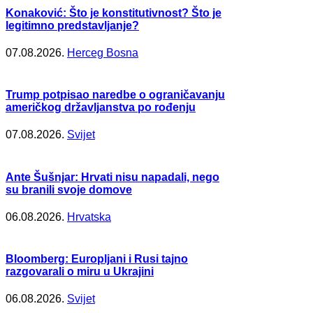
Konaković: Što je konstitutivnost? Što je
legitimno predstavljanje?
07.08.2026.
Herceg Bosna
Trump potpisao naredbe o ograničavanju
američkog državljanstva po rođenju
07.08.2026.
Svijet
Ante Šušnjar: Hrvati nisu napadali, nego
su branili svoje domove
06.08.2026.
Hrvatska
Bloomberg: Europljani i Rusi tajno
razgovarali o miru u Ukrajini
06.08.2026.
Svijet