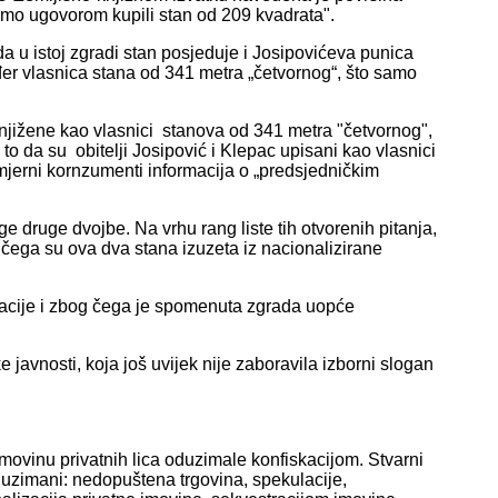
i smo ugovorom kupili stan od 209 kvadrata".
u istoj zgradi stan posjeduje i Josipovićeva punica
er vlasnica stana od 341 metra „četvornog“, što samo
njižene kao vlasnici stanova od 341 metra "četvornog",
 to da su obitelji Josipović i Klepac upisani kao vlasnici
amjerni kornzumenti informacija o „predsjedničkim
 druge dvojbe. Na vrhu rang liste tih otvorenih pitanja,
 čega su ova dva stana izuzeta iz nacionalizirane
izacije i zbog čega je spomenuta zgrada uopće
 javnosti, koja još uvijek nije zaboravila izborni slogan
ovinu privatnih lica oduzimale konfiskacijom. Stvarni
to uzimani: nedopuštena trgovina, spekulacije,