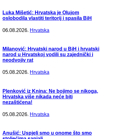
Luka Mišetić: Hrvatska je Olujom
oslobodila vlastiti teritorij i spasila BiH
06.08.2026.
Hrvatska
Milanović: Hrvatski narod u BiH i hrvatski
narod u Hrvatskoj vodili su zajednički i
neodvojiv rat
05.08.2026.
Hrvatska
Plenković iz Knina: Ne bojimo se nikoga,
Hrvatska više nikada neće biti
nezaštićena!
05.08.2026.
Hrvatska
Anušić: Uspjeli smo u onome što smo
stoljećima sanjali