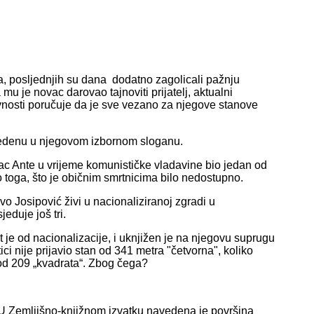
a, posljednjih su dana dodatno zagolicali pažnju
mu je novac darovao tajnoviti prijatelj, aktualni
vnosti poručuje da je sve vezano za njegove stanove
avedenu u njegovom izbornom sloganu.
ac Ante u vrijeme komunističke vladavine bio jedan od
 toga, što je običnim smrtnicima bilo nedostupno.
o Josipović živi u nacionaliziranoj zgradi u
eduje još tri.
t je od nacionalizacije, i uknjižen je na njegovu suprugu
ci nije prijavio stan od 341 metra "četvorna", koliko
 od 209 „kvadrata“. Zbog čega?
: "U Zemljišno-knjižnom izvatku navedena je površina