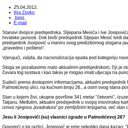
25.04.2012.
Ilija Zovko
Ispis
E-mail
Stanovi dvojice predsjednika, Stjepana Mesića i Ive Josipović
hrvatske javnosti. Dok bivši predsjednik Stjepan Mesić tvrdi da 
predsjednik Josipović u maniru svog predizbornog slogana ja
„pravedno i pošteno“.
Vjerujući, valjda, da nacionalizacija spada pod kategoriju n
Stoga se pozabavimo malo aktualnim predsjednikom, čiji je ot
čuvara tog sustava i kao takav je mogao imati utjecaja na puno
Sudeći prema dostupnim informacijama, aktualni predsjednik Iv
Palmotićevoj ulici, na kućnom broju 26., a osim ovog stana posj
Stan u kojem živi, ukupne površine 341 metar "četvorni", izuze
Tatjanu. Međutim, aktualni predsjednik u svojoj imovinskoj karti
iznosi njegova „kvadratura“ po zemljišnim knjigama, već stan
Jesu li Josipovići (su) vlasnici zgrade u Palmotićevoj 26?
Govoreći o toj razlici, Josipović je prije nekoliko dana kazao