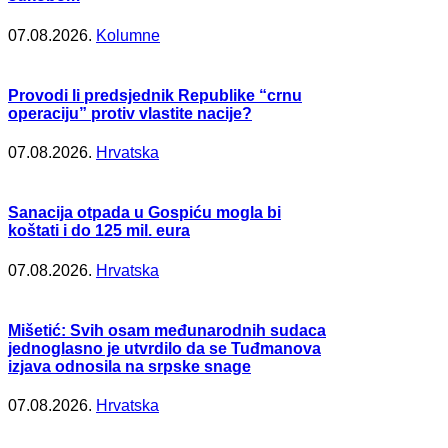
07.08.2026.
Kolumne
Provodi li predsjednik Republike “crnu
operaciju” protiv vlastite nacije?
07.08.2026.
Hrvatska
Sanacija otpada u Gospiću mogla bi
koštati i do 125 mil. eura
07.08.2026.
Hrvatska
Mišetić: Svih osam međunarodnih sudaca
jednoglasno je utvrdilo da se Tuđmanova
izjava odnosila na srpske snage
07.08.2026.
Hrvatska