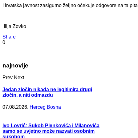
Hrvatska javnost zasigurno željno očekuje odgovore na ta pita
Ilija Zovko
Share
0
najnovije
Prev
Next
Jedan zločin nikada ne legitimira drugi
zločin, a niti odmazdu
07.08.2026.
Herceg Bosna
Ivo Lovrić: Sukob Plenkovića i Milanovića
samo se uvjetno može nazvati osobnim
sukobom