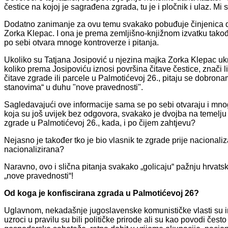
čestice na kojoj je sagrađena zgrada, tu je i pločnik i ulaz. M
Dodatno zanimanje za ovu temu svakako pobuđuje činjenica da 
Zorka Klepac. I ona je prema zemljišno-knjižnom izvatku takođ
po sebi otvara mnoge kontroverze i pitanja.
Ukoliko su Tatjana Josipović u njezina majka Zorka Klepac uk
koliko prema Josipoviću iznosi površina čitave čestice, znači li
čitave zgrade ili parcele u Palmotićevoj 26., pitaju se dobron
stanovima“ u duhu "nove pravednosti".
Sagledavajući ove informacije sama se po sebi otvaraju i mnoge
koja su još uvijek bez odgovora, svakako je dvojba na temelju
zgrade u Palmotićevoj 26., kada, i po čijem zahtjevu?
Nejasno je također tko je bio vlasnik te zgrade prije nacional
nacionalizirana?
Naravno, ovo i slična pitanja svakako „golicaju“ pažnju hrvatske
„nove pravednosti“!
Od koga je konfiscirana zgrada u Palmotićevoj 26?
Uglavnom, nekadašnje jugoslavenske komunističke vlasti su im
uzroci u pravilu su bili političke prirode ali su kao povodi čes