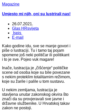
Magazine
Umjesto mi njih, oni su lustrirali nas!
26.07.2021.
Glas HRsvijeta
Ispis
E-mail
Kako godine idu, sve se manje govori i
piše o lustraciji. Tu i tamo taj pojam
spomene još neki političar ili politikant
i to je sve. Pojeo vuk magare!
Inače, lustracija je „čišćenje“ političke
scene od osoba koje su bile povezane
s nekim proteklim totalitarnim režimom,
koje su žarile i palile u tom sustavu.
U nekim zemljama, lustracija je
stavljena unutar zakonskog okvira što
znači da su provjeravali sve javne i
državne službenike. U Hrvatskoj takav
zakon ne postoji.