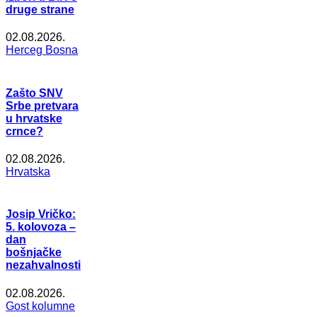
druge strane
02.08.2026.
Herceg Bosna
Zašto SNV
Srbe pretvara
u hrvatske
crnce?
02.08.2026.
Hrvatska
Josip Vričko:
5. kolovoza –
dan
bošnjačke
nezahvalnosti
02.08.2026.
Gost kolumne