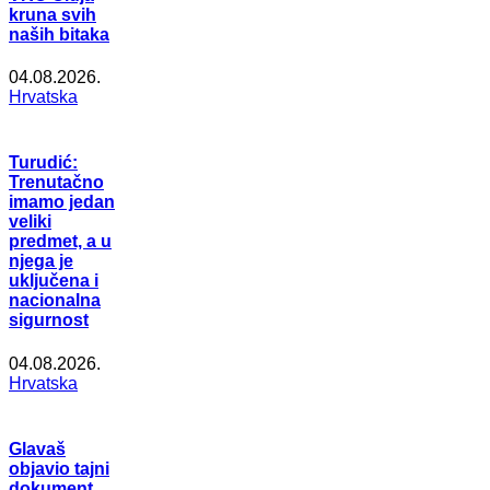
kruna svih
naših bitaka
04.08.2026.
Hrvatska
Turudić:
Trenutačno
imamo jedan
veliki
predmet, a u
njega je
uključena i
nacionalna
sigurnost
04.08.2026.
Hrvatska
Glavaš
objavio tajni
dokument