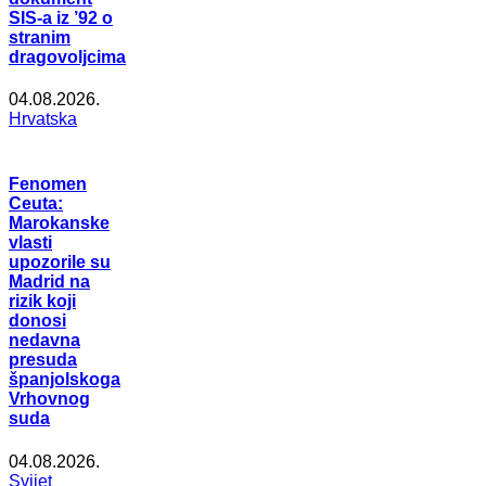
SIS-a iz ’92 o
stranim
dragovoljcima
04.08.2026.
Hrvatska
Fenomen
Ceuta:
Marokanske
vlasti
upozorile su
Madrid na
rizik koji
donosi
nedavna
presuda
španjolskoga
Vrhovnog
suda
04.08.2026.
Svijet