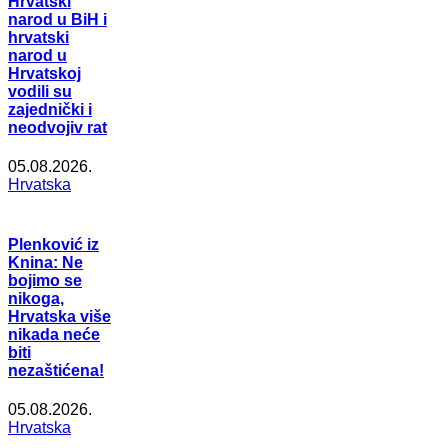
Hrvatski
narod u BiH i
hrvatski
narod u
Hrvatskoj
vodili su
zajednički i
neodvojiv rat
05.08.2026.
Hrvatska
Plenković iz
Knina: Ne
bojimo se
nikoga,
Hrvatska više
nikada neće
biti
nezaštićena!
05.08.2026.
Hrvatska