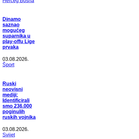
Herceg Bosna
Dinamo
saznao
mogućeg
suparnika u
play-offu Lige
prvaka
03.08.2026.
Šport
Ruski
neovisni
mediji:
Identificirali
smo 236.000
poginulih
ruskih vojnika
03.08.2026.
Svijet