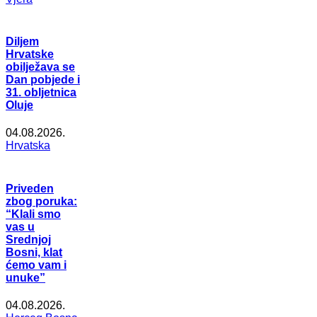
Diljem
Hrvatske
obilježava se
Dan pobjede i
31. obljetnica
Oluje
04.08.2026.
Hrvatska
Priveden
zbog poruka:
“Klali smo
vas u
Srednjoj
Bosni, klat
ćemo vam i
unuke”
04.08.2026.