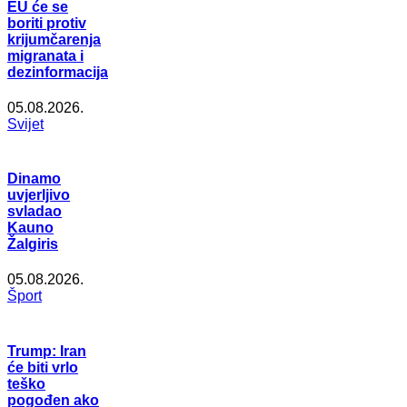
EU će se
boriti protiv
krijumčarenja
migranata i
dezinformacija
05.08.2026.
Svijet
Dinamo
uvjerljivo
svladao
Kauno
Žalgiris
05.08.2026.
Šport
Trump: Iran
će biti vrlo
teško
pogođen ako