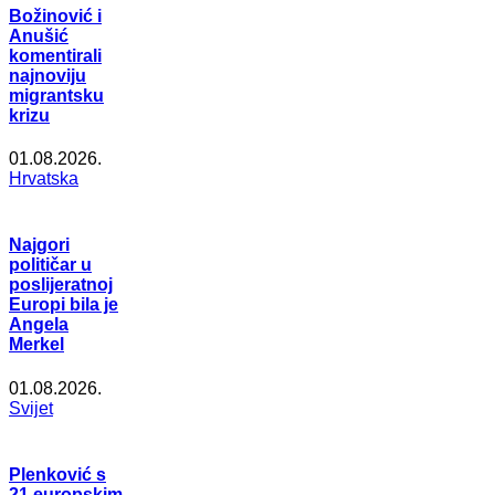
Božinović i
Anušić
komentirali
najnoviju
migrantsku
krizu
01.08.2026.
Hrvatska
Najgori
političar u
poslijeratnoj
Europi bila je
Angela
Merkel
01.08.2026.
Svijet
Plenković s
21 europskim