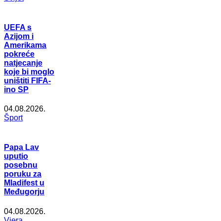
UEFA s
Azijom i
Amerikama
pokreće
natjecanje
koje bi moglo
uništiti FIFA-
ino SP
04.08.2026.
Šport
Papa Lav
uputio
posebnu
poruku za
Mladifest u
Međugorju
04.08.2026.
Vjera