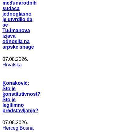
međunarodnih
sudaca
jednoglasno
je utvrdilo da
se
Tuđmanova
izjava
odnosila na
srpske snage
07.08.2026.
Hrvatska
Konaković:
Što je
konstitutivnost?
Što je
legitimno
predstavljanje?
07.08.2026.
Herceg Bosna