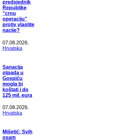
predsjednik
Republike
“crnu
operaciju”
protiv vlastite
nacije?
07.08.2026.
Hrvatska
Sanacija
otpada u
Gospiću
mogla bi
koštati i do
125 mil. eura
07.08.2026.
Hrvatska
Mišetić: Svih
osam