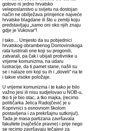
gotovo ni jedno hrvatsko
veleposlanstvo u svijetu na dostojan
način ne obilježava primjerice najveće
hrvatske blagdane ili što u zemlji koju
predstavljaju „samo oni oko njih znaju
gdje je Vukovar“!
I tako… Umjesto da su pobjednici
hrvatskog obrambenog Domovinskoga
rata lustrirali one koji su progonili,
zatvarali, pa čak i ubijali protivnike u
vrijeme komunizma, na udaru
lustracije, da ti pamet stane, našli su
se i nalaze oni koji su ih i „doveli“ na te
i takve visoke položaje.
U vrijeme komunizma i te kako je bilo
važno jesi ili nisu sudjelovao u NOB-u,
tko ti je bio otac, a tko majka, (recimo
političarka Jelica Radojčević je u
Koprivnici s osnovnom školom
postavljena i za prekršajnu sutkinju!).
Tada je masa partizana završavala
fakultete (najčešće pravne) i prije nego
se recimo završavaju tečajevi za