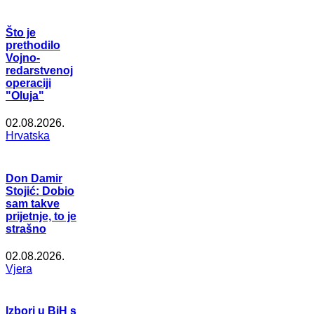
Što je
prethodilo
Vojno-
redarstvenoj
operaciji
"Oluja"
02.08.2026.
Hrvatska
Don Damir
Stojić: Dobio
sam takve
prijetnje, to je
strašno
02.08.2026.
Vjera
Izbori u BiH s