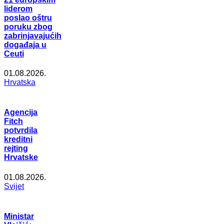
liderom
poslao oštru
poruku zbog
zabrinjavajućih
događaja u
Ceuti
01.08.2026.
Hrvatska
Agencija
Fitch
potvrdila
kreditni
rejting
Hrvatske
01.08.2026.
Svijet
Ministar