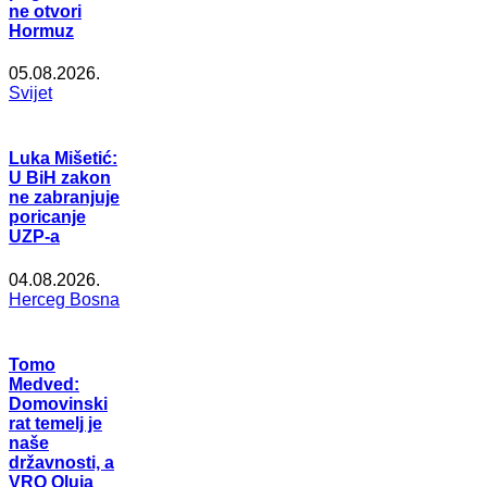
ne otvori
Hormuz
05.08.2026.
Svijet
Luka Mišetić:
U BiH zakon
ne zabranjuje
poricanje
UZP-a
04.08.2026.
Herceg Bosna
Tomo
Medved:
Domovinski
rat temelj je
naše
državnosti, a
VRO Oluja