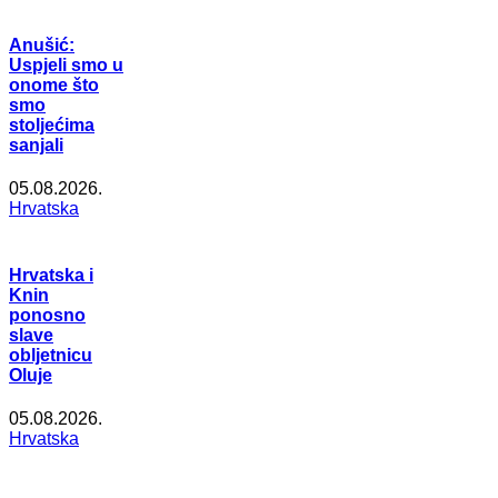
Anušić:
Uspjeli smo u
onome što
smo
stoljećima
sanjali
05.08.2026.
Hrvatska
Hrvatska i
Knin
ponosno
slave
obljetnicu
Oluje
05.08.2026.
Hrvatska