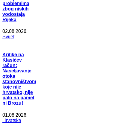
problemima
zbog niskih
vodostaja
Rijeka
02.08.2026.
Svijet
Kritike na
Klasićev
račun:
Naseljavanje
otoka
stanovništvom
koje nije
hrvatsko, nije
palo na pamet
ni Brozu!
01.08.2026.
Hrvatska