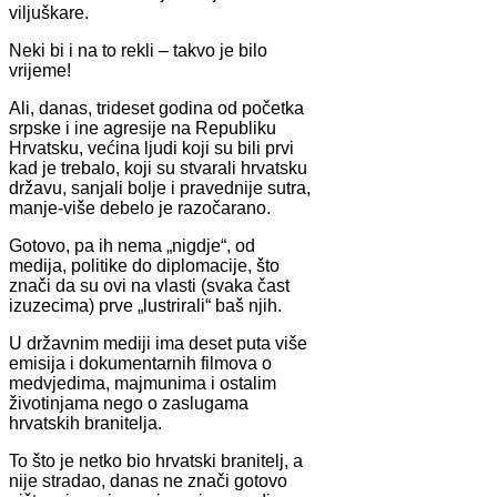
viljuškare.
Neki bi i na to rekli – takvo je bilo
vrijeme!
Ali, danas, trideset godina od početka
srpske i ine agresije na Republiku
Hrvatsku, većina ljudi koji su bili prvi
kad je trebalo, koji su stvarali hrvatsku
državu, sanjali bolje i pravednije sutra,
manje-više debelo je razočarano.
Gotovo, pa ih nema „nigdje“, od
medija, politike do diplomacije, što
znači da su ovi na vlasti (svaka čast
izuzecima) prve „lustrirali“ baš njih.
U državnim mediji ima deset puta više
emisija i dokumentarnih filmova o
medvjedima, majmunima i ostalim
životinjama nego o zaslugama
hrvatskih branitelja.
To što je netko bio hrvatski branitelj, a
nije stradao, danas ne znači gotovo