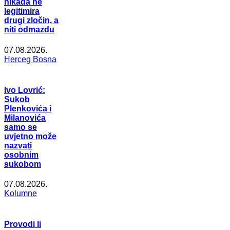
nikada ne
legitimira
drugi zločin, a
niti odmazdu
07.08.2026.
Herceg Bosna
Ivo Lovrić:
Sukob
Plenkovića i
Milanovića
samo se
uvjetno može
nazvati
osobnim
sukobom
07.08.2026.
Kolumne
Provodi li