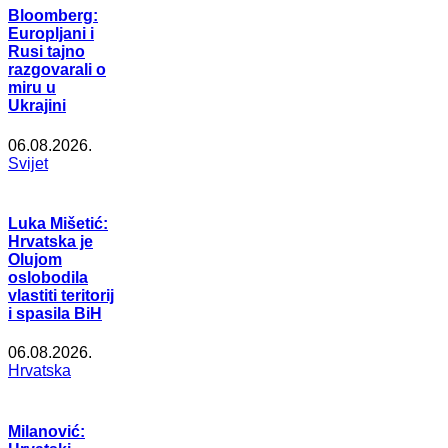
Bloomberg:
Europljani i
Rusi tajno
razgovarali o
miru u
Ukrajini
06.08.2026.
Svijet
Luka Mišetić:
Hrvatska je
Olujom
oslobodila
vlastiti teritorij
i spasila BiH
06.08.2026.
Hrvatska
Milanović: