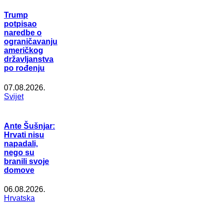
Trump
potpisao
naredbe o
ograničavanju
američkog
državljanstva
po rođenju
07.08.2026.
Svijet
Ante Šušnjar:
Hrvati nisu
napadali,
nego su
branili svoje
domove
06.08.2026.
Hrvatska