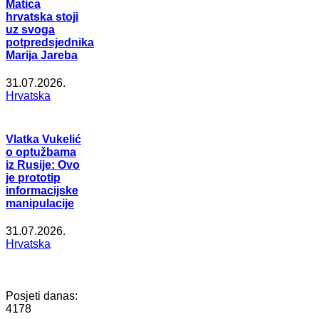
Matica
hrvatska stoji
uz svoga
potpredsjednika
Marija Jareba
31.07.2026.
Hrvatska
Vlatka Vukelić
o optužbama
iz Rusije: Ovo
je prototip
informacijske
manipulacije
31.07.2026.
Hrvatska
Posjeti danas:
4178