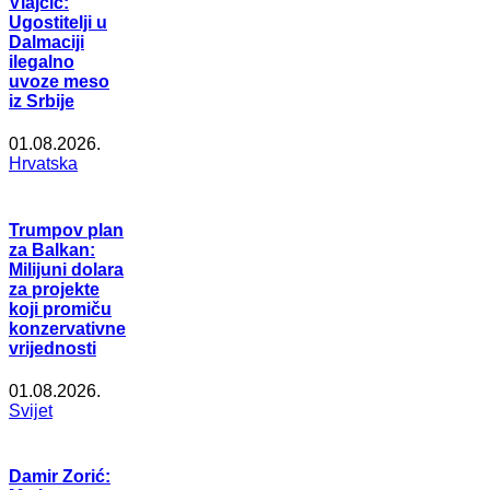
Vlajčić:
Ugostitelji u
Dalmaciji
ilegalno
uvoze meso
iz Srbije
01.08.2026.
Hrvatska
Trumpov plan
za Balkan:
Milijuni dolara
za projekte
koji promiču
konzervativne
vrijednosti
01.08.2026.
Svijet
Damir Zorić: