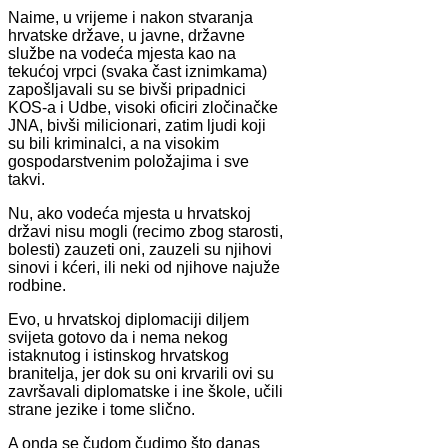
Naime, u vrijeme i nakon stvaranja
hrvatske države, u javne, državne
službe na vodeća mjesta kao na
tekućoj vrpci (svaka čast iznimkama)
zapošljavali su se bivši pripadnici
KOS-a i Udbe, visoki oficiri zločinačke
JNA, bivši milicionari, zatim ljudi koji
su bili kriminalci, a na visokim
gospodarstvenim položajima i sve
takvi.
Nu, ako vodeća mjesta u hrvatskoj
državi nisu mogli (recimo zbog starosti,
bolesti) zauzeti oni, zauzeli su njihovi
sinovi i kćeri, ili neki od njihove najuže
rodbine.
Evo, u hrvatskoj diplomaciji diljem
svijeta gotovo da i nema nekog
istaknutog i istinskog hrvatskog
branitelja, jer dok su oni krvarili ovi su
završavali diplomatske i ine škole, učili
strane jezike i tome slično.
A onda se čudom čudimo što danas