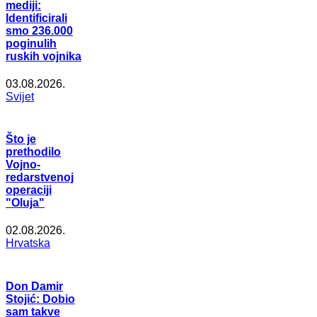
mediji:
Identificirali
smo 236.000
poginulih
ruskih vojnika
03.08.2026.
Svijet
Što je
prethodilo
Vojno-
redarstvenoj
operaciji
"Oluja"
02.08.2026.
Hrvatska
Don Damir
Stojić: Dobio
sam takve