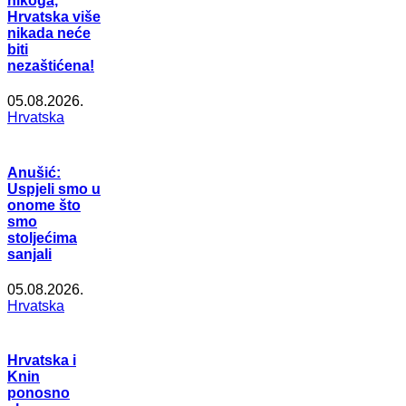
nikoga,
Hrvatska više
nikada neće
biti
nezaštićena!
05.08.2026.
Hrvatska
Anušić:
Uspjeli smo u
onome što
smo
stoljećima
sanjali
05.08.2026.
Hrvatska
Hrvatska i
Knin
ponosno