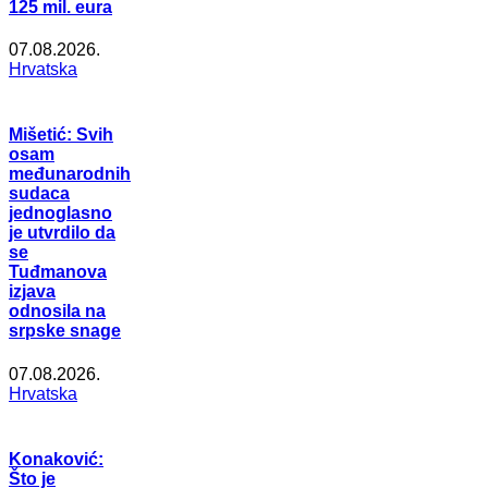
125 mil. eura
07.08.2026.
Hrvatska
Mišetić: Svih
osam
međunarodnih
sudaca
jednoglasno
je utvrdilo da
se
Tuđmanova
izjava
odnosila na
srpske snage
07.08.2026.
Hrvatska
Konaković:
Što je