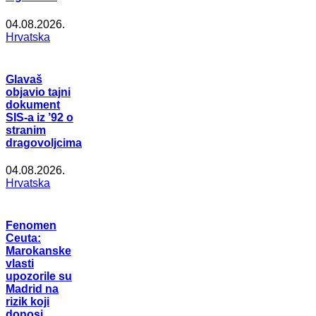
04.08.2026.
Hrvatska
Glavaš
objavio tajni
dokument
SIS-a iz ’92 o
stranim
dragovoljcima
04.08.2026.
Hrvatska
Fenomen
Ceuta:
Marokanske
vlasti
upozorile su
Madrid na
rizik koji
donosi