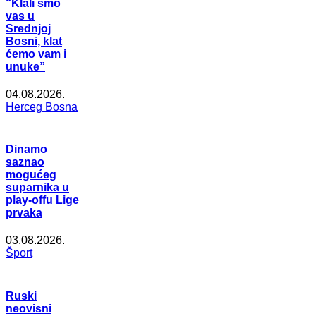
“Klali smo
vas u
Srednjoj
Bosni, klat
ćemo vam i
unuke”
04.08.2026.
Herceg Bosna
Dinamo
saznao
mogućeg
suparnika u
play-offu Lige
prvaka
03.08.2026.
Šport
Ruski
neovisni