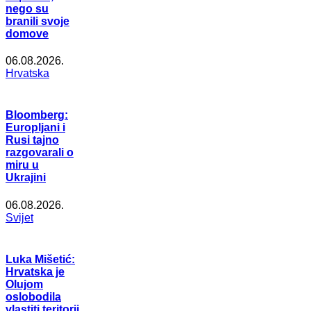
nego su
branili svoje
domove
06.08.2026.
Hrvatska
Bloomberg:
Europljani i
Rusi tajno
razgovarali o
miru u
Ukrajini
06.08.2026.
Svijet
Luka Mišetić:
Hrvatska je
Olujom
oslobodila
vlastiti teritorij