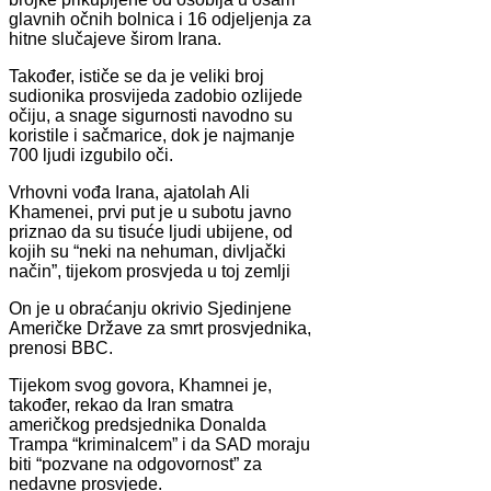
glavnih očnih bolnica i 16 odjeljenja za
hitne slučajeve širom Irana.
Također, ističe se da je veliki broj
sudionika prosvijeda zadobio ozlijede
očiju, a snage sigurnosti navodno su
koristile i sačmarice, dok je najmanje
700 ljudi izgubilo oči.
Vrhovni vođa Irana, ajatolah Ali
Khamenei, prvi put je u subotu javno
priznao da su tisuće ljudi ubijene, od
kojih su “neki na nehuman, divljački
način”, tijekom prosvjeda u toj zemlji
On je u obraćanju okrivio Sjedinjene
Američke Države za smrt prosvjednika,
prenosi BBC.
Tijekom svog govora, Khamnei je,
također, rekao da Iran smatra
američkog predsjednika Donalda
Trampa “kriminalcem” i da SAD moraju
biti “pozvane na odgovornost” za
nedavne prosvjede.