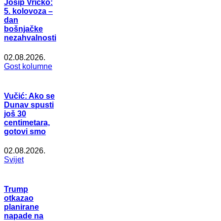
Josip Vričko:
5. kolovoza –
dan
bošnjačke
nezahvalnosti
02.08.2026.
Gost kolumne
Vučić: Ako se
Dunav spusti
još 30
centimetara,
gotovi smo
02.08.2026.
Svijet
Trump
otkazao
planirane
napade na