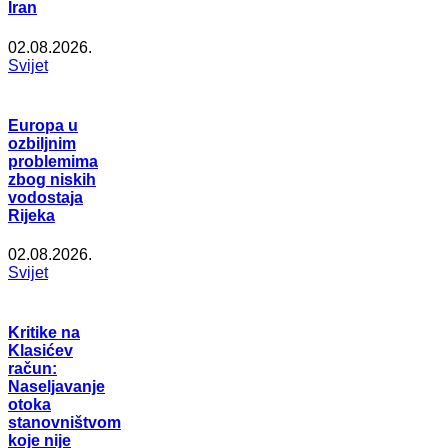
Iran
02.08.2026.
Svijet
Europa u
ozbiljnim
problemima
zbog niskih
vodostaja
Rijeka
02.08.2026.
Svijet
Kritike na
Klasićev
račun:
Naseljavanje
otoka
stanovništvom
koje nije