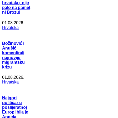
hrvatsko, nije
palo na pamet
ni Brozu!
01.08.2026.
Hrvatska
Božinović i
Anušić
komentirali
najnoviju
migrantsku
krizu
01.08.2026.
Hrvatska
Najgori
političar u
poslijeratnoj
Europi bila je
Angela