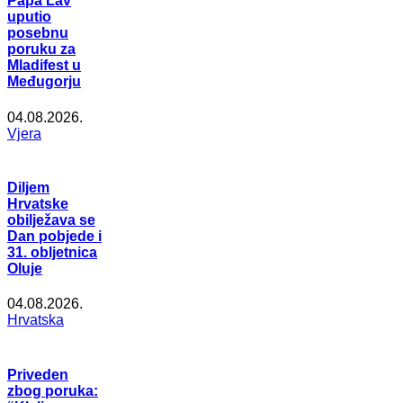
Papa Lav
uputio
posebnu
poruku za
Mladifest u
Međugorju
04.08.2026.
Vjera
Diljem
Hrvatske
obilježava se
Dan pobjede i
31. obljetnica
Oluje
04.08.2026.
Hrvatska
Priveden
zbog poruka: