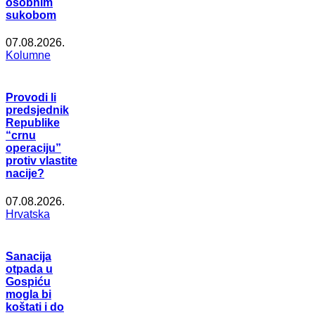
osobnim
sukobom
07.08.2026.
Kolumne
Provodi li
predsjednik
Republike
“crnu
operaciju”
protiv vlastite
nacije?
07.08.2026.
Hrvatska
Sanacija
otpada u
Gospiću
mogla bi
koštati i do