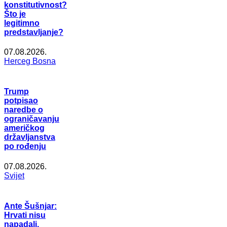
konstitutivnost?
Što je
legitimno
predstavljanje?
07.08.2026.
Herceg Bosna
Trump
potpisao
naredbe o
ograničavanju
američkog
državljanstva
po rođenju
07.08.2026.
Svijet
Ante Šušnjar:
Hrvati nisu
napadali,