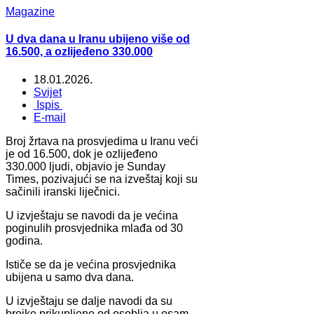
Magazine
U dva dana u Iranu ubijeno više od
16.500, a ozlijeđeno 330.000
18.01.2026.
Svijet
Ispis
E-mail
Broj žrtava na prosvjedima u Iranu veći
je od 16.500, dok je ozlijeđeno
330.000 ljudi, objavio je Sunday
Times, pozivajući se na izveštaj koji su
sačinili iranski liječnici.
U izvještaju se navodi da je većina
poginulih prosvjednika mlađa od 30
godina.
Ističe se da je većina prosvjednika
ubijena u samo dva dana.
U izvještaju se dalje navodi da su
brojke prikupljene od osoblja u osam