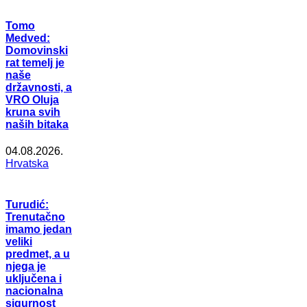
Tomo
Medved:
Domovinski
rat temelj je
naše
državnosti, a
VRO Oluja
kruna svih
naših bitaka
04.08.2026.
Hrvatska
Turudić:
Trenutačno
imamo jedan
veliki
predmet, a u
njega je
uključena i
nacionalna
sigurnost