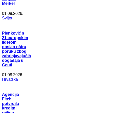
Merkel
01.08.2026.
Svijet
Plenković s
21 europskim
liderom
poslao oštru
poruku zbog
zabrinjavajućih
događaja u
Ceuti
01.08.2026.
Hrvatska
Agencija
Fitch
potvrdila
kreditni
rejting