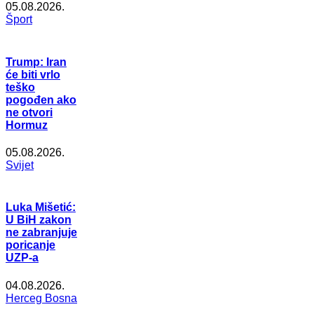
05.08.2026.
Šport
Trump: Iran
će biti vrlo
teško
pogođen ako
ne otvori
Hormuz
05.08.2026.
Svijet
Luka Mišetić:
U BiH zakon
ne zabranjuje
poricanje
UZP-a
04.08.2026.
Herceg Bosna