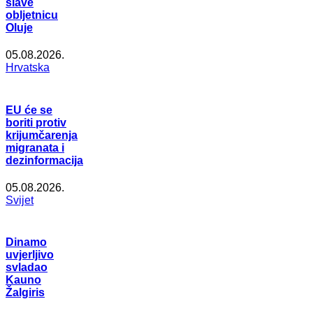
slave
obljetnicu
Oluje
05.08.2026.
Hrvatska
EU će se
boriti protiv
krijumčarenja
migranata i
dezinformacija
05.08.2026.
Svijet
Dinamo
uvjerljivo
svladao
Kauno
Žalgiris