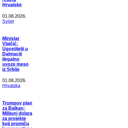
Hrvatske
01.08.2026.
Svijet
Ministar
Vlajčić:
Ugostitelji u
Dalmaciji
ilegalno
uvoze meso
iz Srbije
01.08.2026.
Hrvatska
Trumpov plan
za Balkan:
Milijuni dolara
za projekte
koji promiču