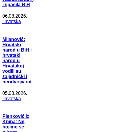
i spasila BiH
06.08.2026.
Hrvatska
Milanović:
Hrvatski
narod u BiH i
hrvatski
narod u
Hrvatskoj
vodili su
zajednički i
neodvojiv rat
05.08.2026.
Hrvatska
Plenković iz
Knina: Ne
bojimo se