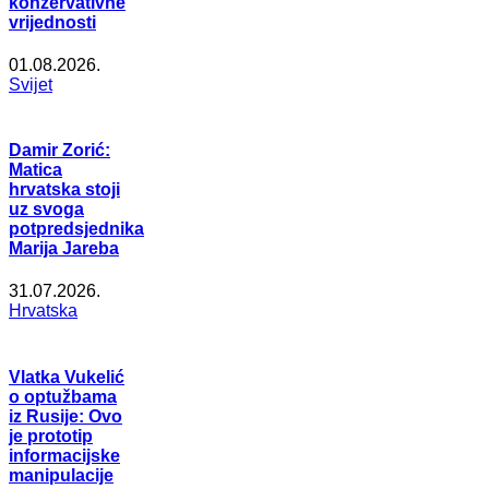
konzervativne
vrijednosti
01.08.2026.
Svijet
Damir Zorić:
Matica
hrvatska stoji
uz svoga
potpredsjednika
Marija Jareba
31.07.2026.
Hrvatska
Vlatka Vukelić
o optužbama
iz Rusije: Ovo
je prototip
informacijske
manipulacije