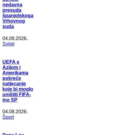
nedavna
presuda
španjolskoga
Vrhovnog
suda
04.08.2026.
Svijet
UEFA s
Azijom i
Amerikama
pokreće
natjecanje
koje bi moglo
uništiti FIFA-
ino SP
04.08.2026.
Šport