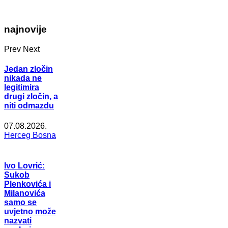
najnovije
Prev
Next
Jedan zločin
nikada ne
legitimira
drugi zločin, a
niti odmazdu
07.08.2026.
Herceg Bosna
Ivo Lovrić:
Sukob
Plenkovića i
Milanovića
samo se
uvjetno može
nazvati