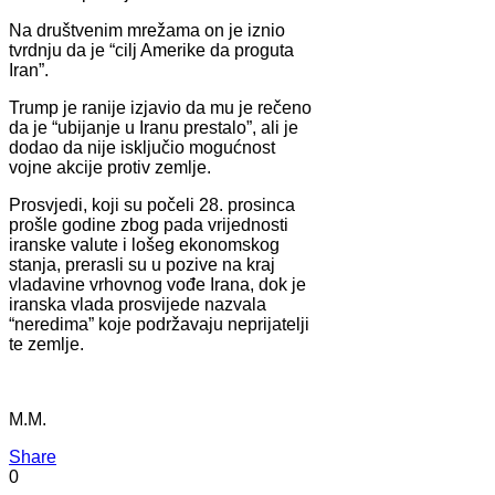
Na društvenim mrežama on je iznio
tvrdnju da je “cilj Amerike da proguta
Iran”.
Trump je ranije izjavio da mu je rečeno
da je “ubijanje u Iranu prestalo”, ali je
dodao da nije isključio mogućnost
vojne akcije protiv zemlje.
Prosvjedi, koji su počeli 28. prosinca
prošle godine zbog pada vrijednosti
iranske valute i lošeg ekonomskog
stanja, prerasli su u pozive na kraj
vladavine vrhovnog vođe Irana, dok je
iranska vlada prosvijede nazvala
“neredima” koje podržavaju neprijatelji
te zemlje.
M.M.
Share
0