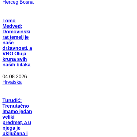
Herceg Bosna
Tomo
Medved:
Domovinski
rat temelj je
naše
državnosti, a
VRO Oluja
kruna svih
naših bitaka
04.08.2026.
Hrvatska
Turudić:
Trenutačno
imamo jedan
veliki
predmet, a u
njega je
uključena i