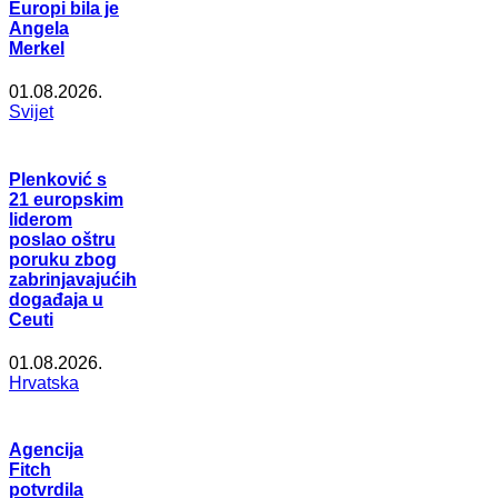
Europi bila je
Angela
Merkel
01.08.2026.
Svijet
Plenković s
21 europskim
liderom
poslao oštru
poruku zbog
zabrinjavajućih
događaja u
Ceuti
01.08.2026.
Hrvatska
Agencija
Fitch
potvrdila