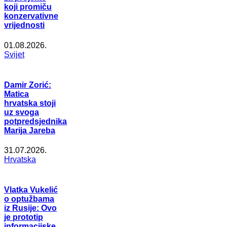
koji promiču
konzervativne
vrijednosti
01.08.2026.
Svijet
Damir Zorić:
Matica
hrvatska stoji
uz svoga
potpredsjednika
Marija Jareba
31.07.2026.
Hrvatska
Vlatka Vukelić
o optužbama
iz Rusije: Ovo
je prototip
informacijske