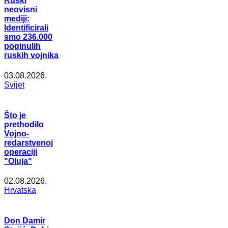
Ruski
neovisni
mediji:
Identificirali
smo 236.000
poginulih
ruskih vojnika
03.08.2026.
Svijet
Što je
prethodilo
Vojno-
redarstvenoj
operaciji
"Oluja"
02.08.2026.
Hrvatska
Don Damir