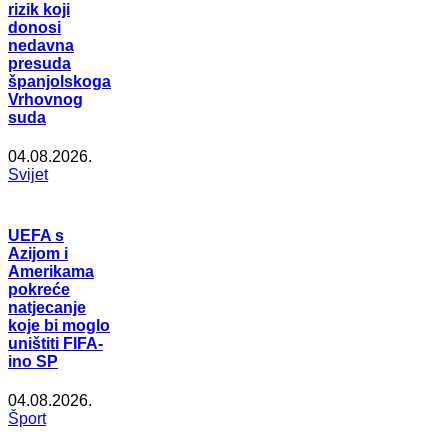
rizik koji
donosi
nedavna
presuda
španjolskoga
Vrhovnog
suda
04.08.2026.
Svijet
UEFA s
Azijom i
Amerikama
pokreće
natjecanje
koje bi moglo
uništiti FIFA-
ino SP
04.08.2026.
Šport