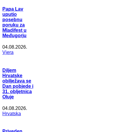
Papa Lav
uputio
posebnu
poruku za
Mladifest u
Međugorju
04.08.2026.
Vjera
Diljem
Hrvatske
obilježava se
Dan pobjede i
31. obljetnica
Oluje
04.08.2026.
Hrvatska
Priveden