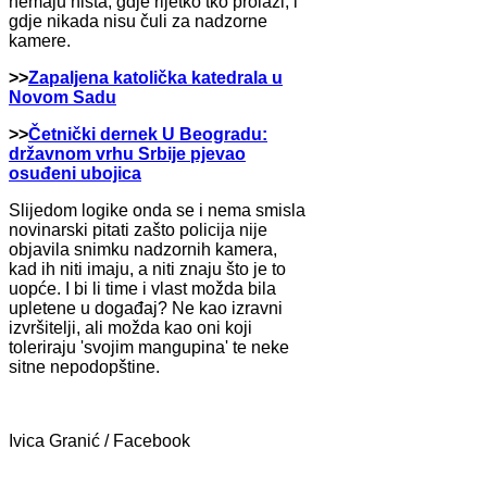
nemaju ništa, gdje rijetko tko prolazi, i
gdje nikada nisu čuli za nadzorne
kamere.
>>
Zapaljena katolička katedrala u
Novom Sadu
>>
Četnički dernek U Beogradu:
državnom vrhu Srbije pjevao
osuđeni ubojica
Slijedom logike onda se i nema smisla
novinarski pitati zašto policija nije
objavila snimku nadzornih kamera,
kad ih niti imaju, a niti znaju što je to
uopće. I bi li time i vlast možda bila
upletene u događaj? Ne kao izravni
izvršitelji, ali možda kao oni koji
toleriraju 'svojim mangupina' te neke
sitne nepodopštine.
Ivica Granić / Facebook