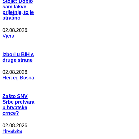
Stojić: Dobio
sam takve
prijetnje, to je
strašno
02.08.2026.
Vjera
Izbori u BiH s
druge strane
02.08.2026.
Herceg Bosna
Zašto SNV
Srbe pretvara
u hrvatske
crnce?
02.08.2026.
Hrvatska