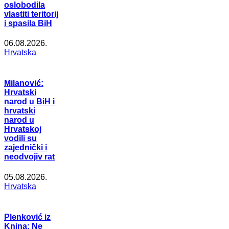
oslobodila
vlastiti teritorij
i spasila BiH
06.08.2026.
Hrvatska
Milanović:
Hrvatski
narod u BiH i
hrvatski
narod u
Hrvatskoj
vodili su
zajednički i
neodvojiv rat
05.08.2026.
Hrvatska
Plenković iz
Knina: Ne