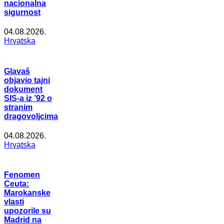
nacionalna
sigurnost
04.08.2026.
Hrvatska
Glavaš
objavio tajni
dokument
SIS-a iz ’92 o
stranim
dragovoljcima
04.08.2026.
Hrvatska
Fenomen
Ceuta:
Marokanske
vlasti
upozorile su
Madrid na