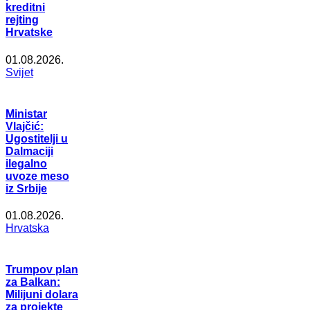
kreditni
rejting
Hrvatske
01.08.2026.
Svijet
Ministar
Vlajčić:
Ugostitelji u
Dalmaciji
ilegalno
uvoze meso
iz Srbije
01.08.2026.
Hrvatska
Trumpov plan
za Balkan:
Milijuni dolara
za projekte