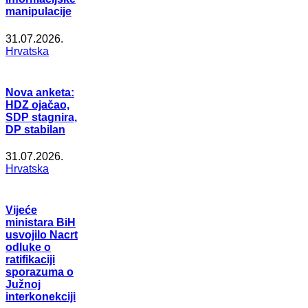
manipulacije
31.07.2026.
Hrvatska
Nova anketa:
HDZ ojačao,
SDP stagnira,
DP stabilan
31.07.2026.
Hrvatska
Vijeće
ministara BiH
usvojilo Nacrt
odluke o
ratifikaciji
sporazuma o
Južnoj
interkonekciji