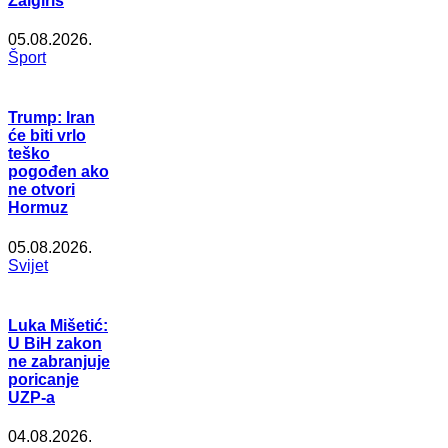
Žalgiris
05.08.2026.
Šport
Trump: Iran
će biti vrlo
teško
pogođen ako
ne otvori
Hormuz
05.08.2026.
Svijet
Luka Mišetić:
U BiH zakon
ne zabranjuje
poricanje
UZP-a
04.08.2026.