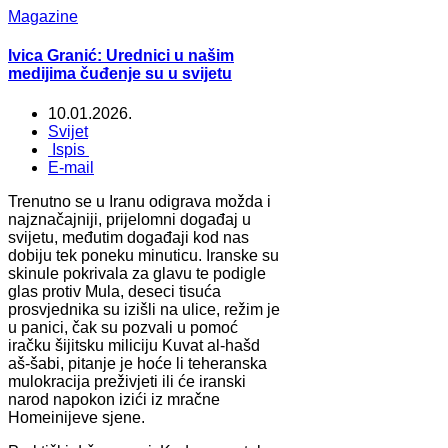
Magazine
Ivica Granić: Urednici u našim
medijima čuđenje su u svijetu
10.01.2026.
Svijet
Ispis
E-mail
Trenutno se u Iranu odigrava možda i
najznačajniji, prijelomni događaj u
svijetu, međutim događaji kod nas
dobiju tek poneku minuticu. Iranske su
skinule pokrivala za glavu te podigle
glas protiv Mula, deseci tisuća
prosvjednika su izišli na ulice, režim je
u panici, čak su pozvali u pomoć
iračku šijitsku miliciju Kuvat al-hašd
aš-šabi, pitanje je hoće li teheranska
mulokracija preživjeti ili će iranski
narod napokon izići iz mračne
Homeinijeve sjene.