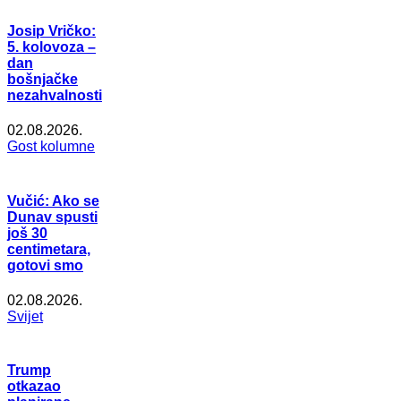
Josip Vričko:
5. kolovoza –
dan
bošnjačke
nezahvalnosti
02.08.2026.
Gost kolumne
Vučić: Ako se
Dunav spusti
još 30
centimetara,
gotovi smo
02.08.2026.
Svijet
Trump
otkazao