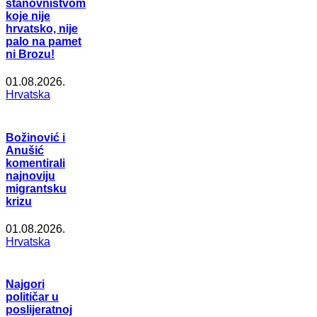
stanovništvom
koje nije
hrvatsko, nije
palo na pamet
ni Brozu!
01.08.2026.
Hrvatska
Božinović i
Anušić
komentirali
najnoviju
migrantsku
krizu
01.08.2026.
Hrvatska
Najgori
političar u
poslijeratnoj