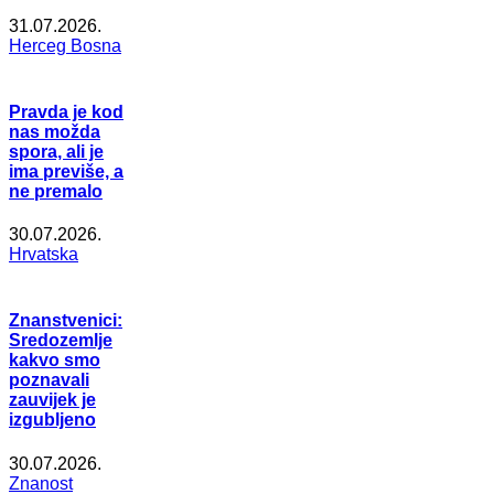
31.07.2026.
Herceg Bosna
Pravda je kod
nas možda
spora, ali je
ima previše, a
ne premalo
30.07.2026.
Hrvatska
Znanstvenici:
Sredozemlje
kakvo smo
poznavali
zauvijek je
izgubljeno
30.07.2026.
Znanost