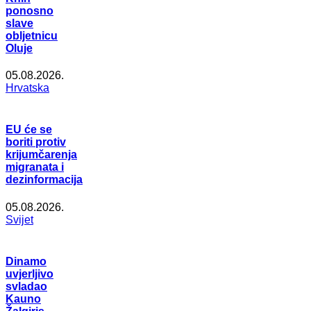
ponosno
slave
obljetnicu
Oluje
05.08.2026.
Hrvatska
EU će se
boriti protiv
krijumčarenja
migranata i
dezinformacija
05.08.2026.
Svijet
Dinamo
uvjerljivo
svladao
Kauno