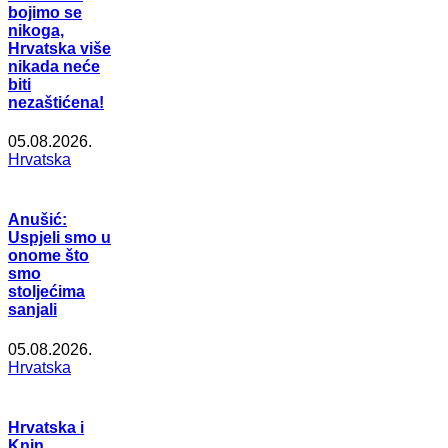
bojimo se
nikoga,
Hrvatska više
nikada neće
biti
nezaštićena!
05.08.2026.
Hrvatska
Anušić:
Uspjeli smo u
onome što
smo
stoljećima
sanjali
05.08.2026.
Hrvatska
Hrvatska i
Knin