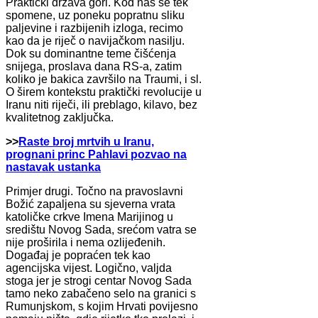
Praktički država gori. Kod nas se tek
spomene, uz poneku popratnu sliku
paljevine i razbijenih izloga, recimo
kao da je riječ o navijačkom nasilju.
Dok su dominantne teme čišćenja
snijega, proslava dana RS-a, zatim
koliko je bakica završilo na Traumi, i sl.
O širem kontekstu praktički revolucije u
Iranu niti riječi, ili preblago, kilavo, bez
kvalitetnog zaključka.
>>
Raste broj mrtvih u Iranu,
prognani princ Pahlavi pozvao na
nastavak ustanka
Primjer drugi. Točno na pravoslavni
Božić zapaljena su sjeverna vrata
katoličke crkve Imena Marijinog u
središtu Novog Sada, srećom vatra se
nije proširila i nema ozlijeđenih.
Događaj je popraćen tek kao
agencijska vijest. Logično, valjda
stoga jer je strogi centar Novog Sada
tamo neko zabačeno selo na granici s
Rumunjskom, s kojim Hrvati povijesno