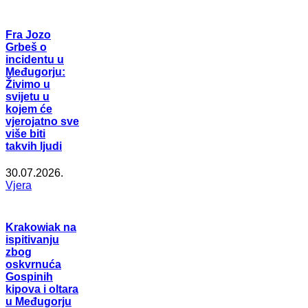
Fra Jozo
Grbeš o
incidentu u
Međugorju:
Živimo u
svijetu u
kojem će
vjerojatno sve
više biti
takvih ljudi
30.07.2026.
Vjera
Krakowiak na
ispitivanju
zbog
oskvrnuća
Gospinih
kipova i oltara
u Međugorju