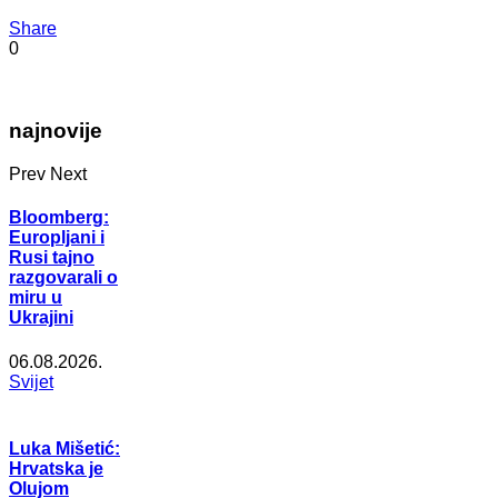
Share
0
najnovije
Prev
Next
Bloomberg:
Europljani i
Rusi tajno
razgovarali o
miru u
Ukrajini
06.08.2026.
Svijet
Luka Mišetić:
Hrvatska je
Olujom