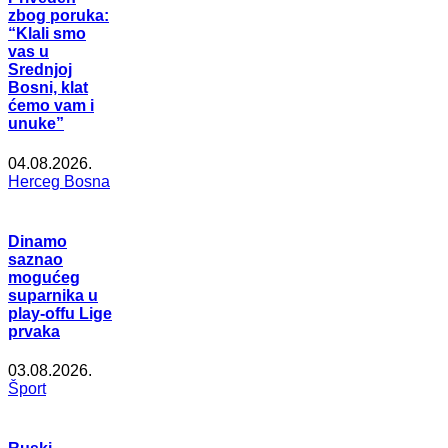
zbog poruka:
“Klali smo
vas u
Srednjoj
Bosni, klat
ćemo vam i
unuke”
04.08.2026.
Herceg Bosna
Dinamo
saznao
mogućeg
suparnika u
play-offu Lige
prvaka
03.08.2026.
Šport