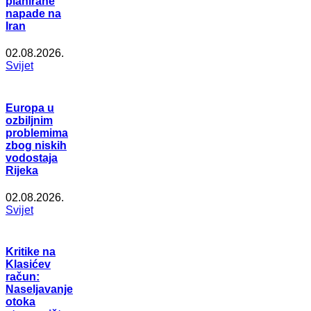
planirane
napade na
Iran
02.08.2026.
Svijet
Europa u
ozbiljnim
problemima
zbog niskih
vodostaja
Rijeka
02.08.2026.
Svijet
Kritike na
Klasićev
račun:
Naseljavanje
otoka