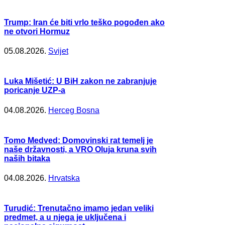
Trump: Iran će biti vrlo teško pogođen ako
ne otvori Hormuz
05.08.2026.
Svijet
Luka Mišetić: U BiH zakon ne zabranjuje
poricanje UZP-a
04.08.2026.
Herceg Bosna
Tomo Medved: Domovinski rat temelj je
naše državnosti, a VRO Oluja kruna svih
naših bitaka
04.08.2026.
Hrvatska
Turudić: Trenutačno imamo jedan veliki
predmet, a u njega je uključena i