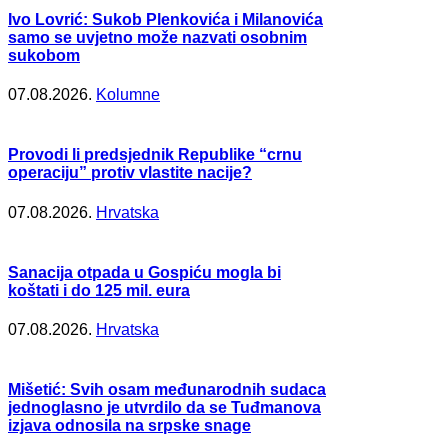
Ivo Lovrić: Sukob Plenkovića i Milanovića
samo se uvjetno može nazvati osobnim
sukobom
07.08.2026.
Kolumne
Provodi li predsjednik Republike “crnu
operaciju” protiv vlastite nacije?
07.08.2026.
Hrvatska
Sanacija otpada u Gospiću mogla bi
koštati i do 125 mil. eura
07.08.2026.
Hrvatska
Mišetić: Svih osam međunarodnih sudaca
jednoglasno je utvrdilo da se Tuđmanova
izjava odnosila na srpske snage