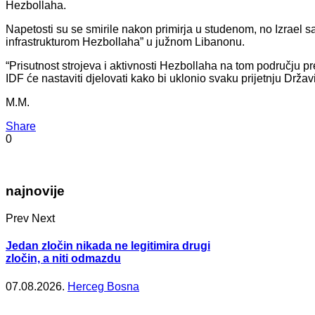
Hezbollaha.
Napetosti su se smirile nakon primirja u studenom, no Izrael s
infrastrukturom Hezbollaha” u južnom Libanonu.
“Prisutnost strojeva i aktivnosti Hezbollaha na tom području p
IDF će nastaviti djelovati kako bi uklonio svaku prijetnju Državi
M.M.
Share
0
najnovije
Prev
Next
Jedan zločin nikada ne legitimira drugi
zločin, a niti odmazdu
07.08.2026.
Herceg Bosna