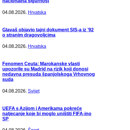
nacionalna sigurnost
04.08.2026.
Hrvatska
Glavaš objavio tajni dokument SIS-a iz ’92
o stranim dragovoljcima
04.08.2026.
Hrvatska
Fenomen Ceuta: Marokanske vlasti
upozorile su Madrid na rizik koji donosi
nedavna presuda španjolskoga Vrhovnog
suda
04.08.2026.
Svijet
UEFA s Azijom i Amerikama pokreće
natjecanje koje bi moglo uništiti FIFA-ino
SP