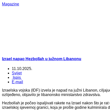
Magazine
Izrael napao Hezbollah u južnom Libanonu
11.10.2025.
Svijet
Ispis
E-mail
Izraelska vojska (IDF) izvela je napad na južni Libanon, cilja
ozlijeđeno, objavilo je libanonsko ministarstvo zdravstva.
Hezbollah je počeo ispaljivati rakete na Izrael nakon što je ra
izraelskoj sjevernoj granici, koja je prošle godine kulminirala 