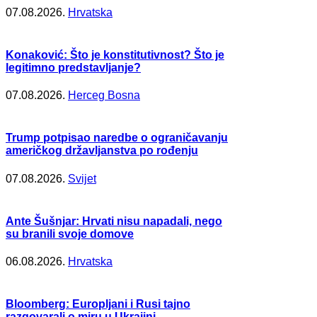
07.08.2026.
Hrvatska
Konaković: Što je konstitutivnost? Što je
legitimno predstavljanje?
07.08.2026.
Herceg Bosna
Trump potpisao naredbe o ograničavanju
američkog državljanstva po rođenju
07.08.2026.
Svijet
Ante Šušnjar: Hrvati nisu napadali, nego
su branili svoje domove
06.08.2026.
Hrvatska
Bloomberg: Europljani i Rusi tajno
razgovarali o miru u Ukrajini