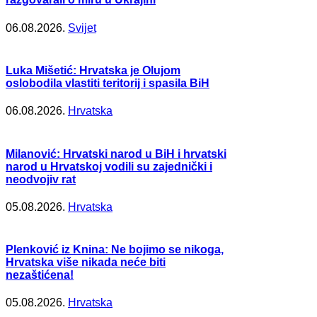
06.08.2026.
Svijet
Luka Mišetić: Hrvatska je Olujom
oslobodila vlastiti teritorij i spasila BiH
06.08.2026.
Hrvatska
Milanović: Hrvatski narod u BiH i hrvatski
narod u Hrvatskoj vodili su zajednički i
neodvojiv rat
05.08.2026.
Hrvatska
Plenković iz Knina: Ne bojimo se nikoga,
Hrvatska više nikada neće biti
nezaštićena!
05.08.2026.
Hrvatska