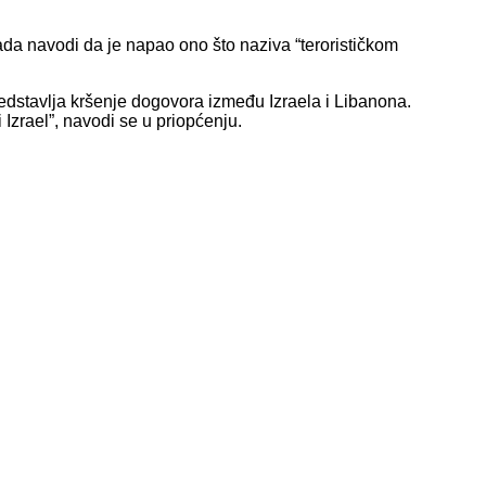
ada navodi da je napao ono što naziva “terorističkom
redstavlja kršenje dogovora između Izraela i Libanona.
 Izrael”, navodi se u priopćenju.