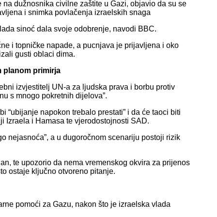
na dužnosnika civilne zaštite u Gazi, objavio da su se
avljena i snimka povlačenja izraelskih snaga
vlada sinoć dala svoje odobrenje, navodi BBC.
ne i topničke napade, a pucnjava je prijavljena i oko
zali gusti oblaci dima.
 planom primirja
bni izvjestitelj UN-a za ljudska prava i borbu protiv
anu s mnogo pokretnih dijelova”.
 “ubijanje napokon trebalo prestati” i da će taoci biti
lji Izraela i Hamasa te vjerodostojnosti SAD.
 nejasnoća”, a u dugoročnom scenariju postoji rizik
plan, te upozorio da nema vremenskog okvira za prijenos
 ostaje ključno otvoreno pitanje.
arne pomoći za Gazu, nakon što je izraelska vlada