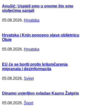
Anušić: Uspjeli smo u onome što smo
stoljećima sanjali
05.08.2026.
Hrvatska
Hrvatska i Knin ponosno slave obljetnicu
Oluje
05.08.2026.
Hrvatska
EU će se boriti protiv krijumčarenja
migranata i dezinformacija
05.08.2026.
Svijet
Dinamo uvjerljivo svladao Kauno Žalgiris
05.08.2026.
Šport