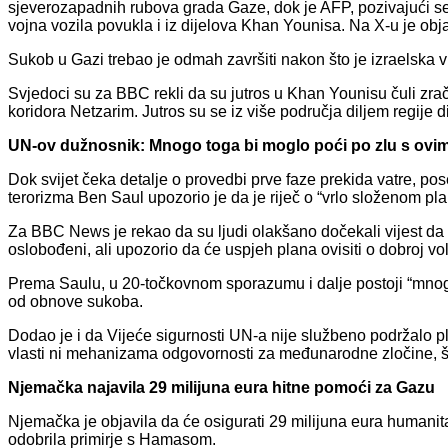
sjeverozapadnih rubova grada Gaze, dok je AFP, pozivajući se 
vojna vozila povukla i iz dijelova Khan Younisa. Na X-u je obj
Sukob u Gazi trebao je odmah završiti nakon što je izraelska 
Svjedoci su za BBC rekli da su jutros u Khan Younisu čuli zrač
koridora Netzarim. Jutros su se iz više područja diljem regije di
UN-ov dužnosnik: Mnogo toga bi moglo poći po zlu s ovim
Dok svijet čeka detalje o provedbi prve faze prekida vatre, pose
terorizma Ben Saul upozorio je da je riječ o “vrlo složenom pl
Za BBC News je rekao da su ljudi olakšano dočekali vijest da bi
oslobođeni, ali upozorio da će uspjeh plana ovisiti o dobroj vo
Prema Saulu, u 20-točkovnom sporazumu i dalje postoji “mnogo
od obnove sukoba.
Dodao je i da Vijeće sigurnosti UN-a nije službeno podržalo 
vlasti ni mehanizama odgovornosti za međunarodne zločine, što
Njemačka najavila 29 milijuna eura hitne pomoći za Gazu
Njemačka je objavila da će osigurati 29 milijuna eura humanit
odobrila primirje s Hamasom.