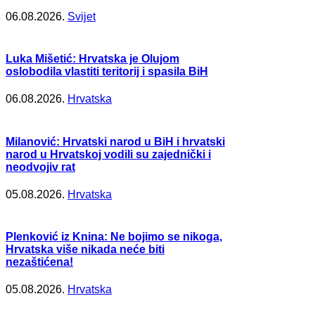
06.08.2026.
Svijet
Luka Mišetić: Hrvatska je Olujom
oslobodila vlastiti teritorij i spasila BiH
06.08.2026.
Hrvatska
Milanović: Hrvatski narod u BiH i hrvatski
narod u Hrvatskoj vodili su zajednički i
neodvojiv rat
05.08.2026.
Hrvatska
Plenković iz Knina: Ne bojimo se nikoga,
Hrvatska više nikada neće biti
nezaštićena!
05.08.2026.
Hrvatska