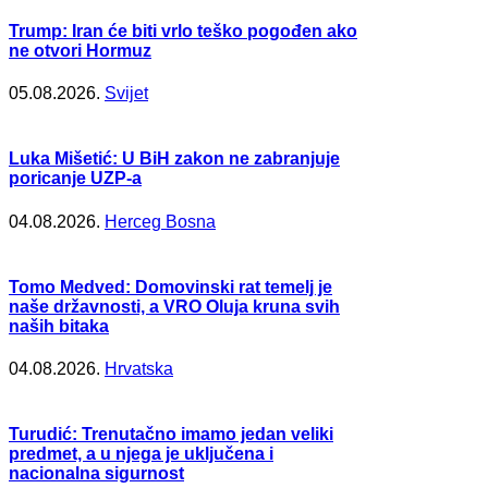
Trump: Iran će biti vrlo teško pogođen ako
ne otvori Hormuz
05.08.2026.
Svijet
Luka Mišetić: U BiH zakon ne zabranjuje
poricanje UZP-a
04.08.2026.
Herceg Bosna
Tomo Medved: Domovinski rat temelj je
naše državnosti, a VRO Oluja kruna svih
naših bitaka
04.08.2026.
Hrvatska
Turudić: Trenutačno imamo jedan veliki
predmet, a u njega je uključena i
nacionalna sigurnost