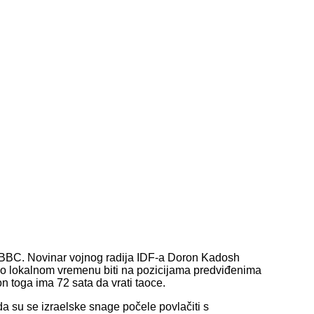
ja BBC. Novinar vojnog radija IDF-a Doron Kadosh
po lokalnom vremenu biti na pozicijama predviđenima
 toga ima 72 sata da vrati taoce.
da su se izraelske snage počele povlačiti s