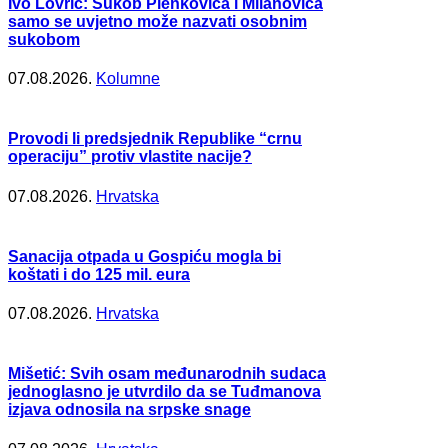
Ivo Lovrić: Sukob Plenkovića i Milanovića
samo se uvjetno može nazvati osobnim
sukobom
07.08.2026.
Kolumne
Provodi li predsjednik Republike “crnu
operaciju” protiv vlastite nacije?
07.08.2026.
Hrvatska
Sanacija otpada u Gospiću mogla bi
koštati i do 125 mil. eura
07.08.2026.
Hrvatska
Mišetić: Svih osam međunarodnih sudaca
jednoglasno je utvrdilo da se Tuđmanova
izjava odnosila na srpske snage