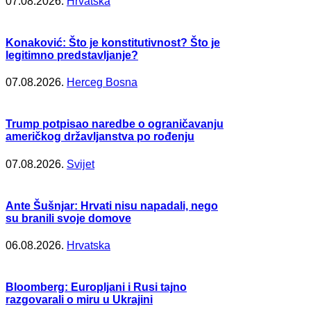
07.08.2026.
Hrvatska
Konaković: Što je konstitutivnost? Što je
legitimno predstavljanje?
07.08.2026.
Herceg Bosna
Trump potpisao naredbe o ograničavanju
američkog državljanstva po rođenju
07.08.2026.
Svijet
Ante Šušnjar: Hrvati nisu napadali, nego
su branili svoje domove
06.08.2026.
Hrvatska
Bloomberg: Europljani i Rusi tajno
razgovarali o miru u Ukrajini