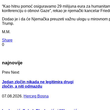
“Kao hitnu pomoć osiguravamo 29 milijuna eura za humanitar
konferenciju o obnovi Gaze”, rekao je njemački kancelar Fried
Dodao je i da će Njemačka preuzeti važnu ulogu u mirovnom p
Trump.
M.M.
Share
0
najnovije
Prev
Next
Jedan zločin nikada ne legitimira drugi
zločin, a niti odmazdu
07.08.2026.
Herceg Bosna