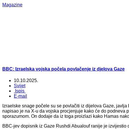
Magazine
BBC: Izraelska vojska počela povlačenje iz djelova Gaze
10.10.2025.
Svijet
Ispis
E-mail
Izraelske snage počele su se povlačiti iz dijelova Gaze, javl
napisao je na X-u da vojska procjenjuje kako će do podneva 
sporazumom. On dodaje da iz toga proizlazi kako Hamas nakon
BBC-jev dopisnik iz Gaze Rushdi Abualouf ranije je izvijestio 