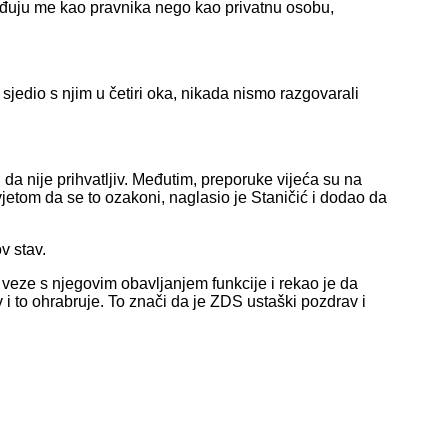
ređuju me kao pravnika nego kao privatnu osobu,
edio s njim u četiri oka, nikada nismo razgovarali
da nije prihvatljiv. Međutim, preporuke vijeća su na
vjetom da se to ozakoni, naglasio je Staničić i dodao da
v stav.
 veze s njegovim obavljanjem funkcije i rekao je da
 i to ohrabruje. To znači da je ZDS ustaški pozdrav i