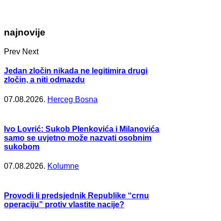
najnovije
Prev
Next
Jedan zločin nikada ne legitimira drugi
zločin, a niti odmazdu
07.08.2026.
Herceg Bosna
Ivo Lovrić: Sukob Plenkovića i Milanovića
samo se uvjetno može nazvati osobnim
sukobom
07.08.2026.
Kolumne
Provodi li predsjednik Republike “crnu
operaciju” protiv vlastite nacije?