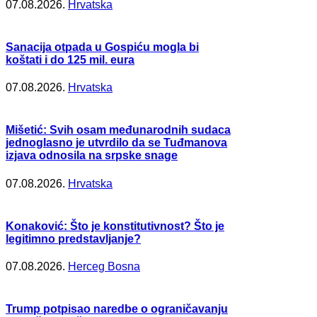
07.08.2026.
Hrvatska
Sanacija otpada u Gospiću mogla bi
koštati i do 125 mil. eura
07.08.2026.
Hrvatska
Mišetić: Svih osam međunarodnih sudaca
jednoglasno je utvrdilo da se Tuđmanova
izjava odnosila na srpske snage
07.08.2026.
Hrvatska
Konaković: Što je konstitutivnost? Što je
legitimno predstavljanje?
07.08.2026.
Herceg Bosna
Trump potpisao naredbe o ograničavanju