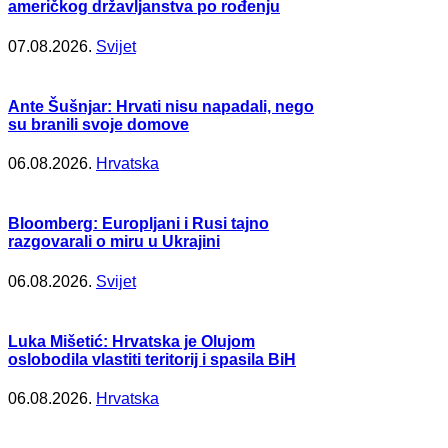
američkog državljanstva po rođenju
07.08.2026.
Svijet
Ante Šušnjar: Hrvati nisu napadali, nego
su branili svoje domove
06.08.2026.
Hrvatska
Bloomberg: Europljani i Rusi tajno
razgovarali o miru u Ukrajini
06.08.2026.
Svijet
Luka Mišetić: Hrvatska je Olujom
oslobodila vlastiti teritorij i spasila BiH
06.08.2026.
Hrvatska