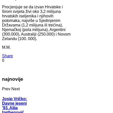
Procjenjuje se da izvan Hrvatske i
širom svijeta živi oko 3,2 milijuna
hrvatskih iseljenika i njihovih
potomaka, najviše u Sjedinjenim
Državama (1,2 milijuna ili trećina),
Njemačkoj (pola milijuna), Argentini
(300.000), Australiji (250.000) i Novom
Zelandu (100. 000).
M.M.
Share
0
najnovije
Prev
Next
Josip Vričko:
Davne jeseni
’93. Alija
Izetbegović