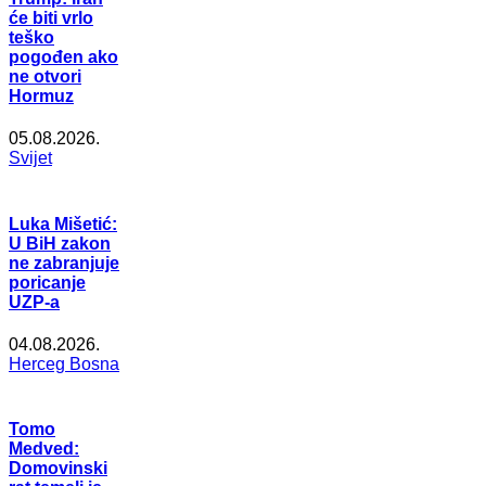
će biti vrlo
teško
pogođen ako
ne otvori
Hormuz
05.08.2026.
Svijet
Luka Mišetić:
U BiH zakon
ne zabranjuje
poricanje
UZP-a
04.08.2026.
Herceg Bosna
Tomo
Medved:
Domovinski