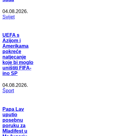
04.08.2026.
Svijet
UEFA s
Azijom i
Amerikama
pokreće
natjecanje
koje bi moglo
uništiti FIFA-
ino SP
04.08.2026.
Šport
Papa Lav
uputio
posebnu
poruku za
Mladifest u