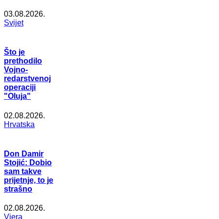
03.08.2026.
Svijet
Što je
prethodilo
Vojno-
redarstvenoj
operaciji
"Oluja"
02.08.2026.
Hrvatska
Don Damir
Stojić: Dobio
sam takve
prijetnje, to je
strašno
02.08.2026.
Vjera