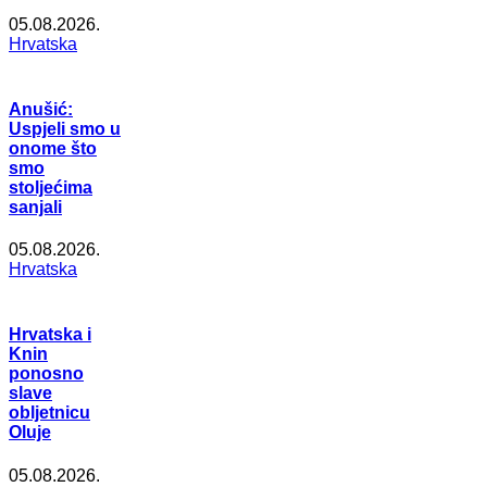
05.08.2026.
Hrvatska
Anušić:
Uspjeli smo u
onome što
smo
stoljećima
sanjali
05.08.2026.
Hrvatska
Hrvatska i
Knin
ponosno
slave
obljetnicu
Oluje
05.08.2026.