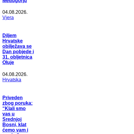
Međugorju
04.08.2026.
Vjera
Diljem
Hrvatske
obilježava se
Dan pobjede i
31. obljetnica
Oluje
04.08.2026.
Hrvatska
Priveden
zbog poruka:
“Klali smo
vas u
Srednjoj
Bosni, klat
ćemo vam i