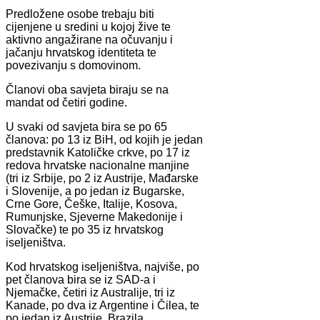
Predložene osobe trebaju biti
cijenjene u sredini u kojoj žive te
aktivno angažirane na očuvanju i
jačanju hrvatskog identiteta te
povezivanju s domovinom.
Članovi oba savjeta biraju se na
mandat od četiri godine.
U svaki od savjeta bira se po 65
članova: po 13 iz BiH, od kojih je jedan
predstavnik Katoličke crkve, po 17 iz
redova hrvatske nacionalne manjine
(tri iz Srbije, po 2 iz Austrije, Mađarske
i Slovenije, a po jedan iz Bugarske,
Crne Gore, Češke, Italije, Kosova,
Rumunjske, Sjeverne Makedonije i
Slovačke) te po 35 iz hrvatskog
iseljeništva.
Kod hrvatskog iseljeništva, najviše, po
pet članova bira se iz SAD-a i
Njemačke, četiri iz Australije, tri iz
Kanade, po dva iz Argentine i Čilea, te
po jedan iz Austrije, Brazila,