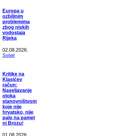
Europa u
ozbiljnim
problemima
zbog niskih
vodostaja
Rijeka
02.08.2026.
Svijet
Kritike na
Klasićev
račun:
Naseljavanje
otoka
stanovništvom
koje nije
hrvatsko, nije
palo na pamet
ni Brozu!
01.08.2026.