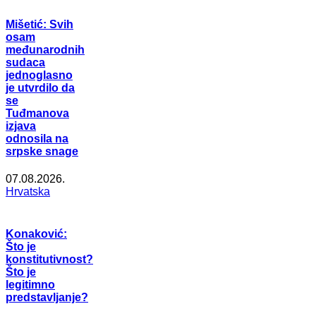
Mišetić: Svih
osam
međunarodnih
sudaca
jednoglasno
je utvrdilo da
se
Tuđmanova
izjava
odnosila na
srpske snage
07.08.2026.
Hrvatska
Konaković:
Što je
konstitutivnost?
Što je
legitimno
predstavljanje?