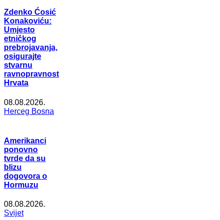
Zdenko Ćosić
Konakoviću:
Umjesto
etničkog
prebrojavanja,
osigurajte
stvarnu
ravnopravnost
Hrvata
08.08.2026.
Herceg Bosna
Amerikanci
ponovno
tvrde da su
blizu
dogovora o
Hormuzu
08.08.2026.
Svijet