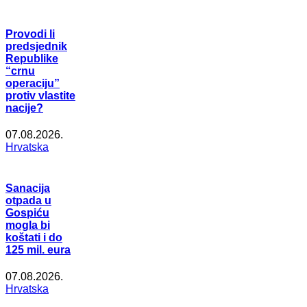
Provodi li
predsjednik
Republike
“crnu
operaciju”
protiv vlastite
nacije?
07.08.2026.
Hrvatska
Sanacija
otpada u
Gospiću
mogla bi
koštati i do
125 mil. eura
07.08.2026.
Hrvatska