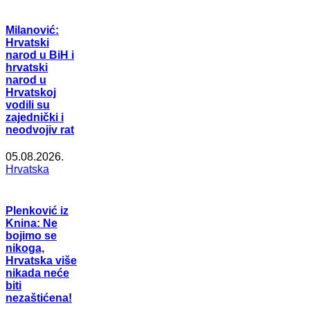
Milanović:
Hrvatski
narod u BiH i
hrvatski
narod u
Hrvatskoj
vodili su
zajednički i
neodvojiv rat
05.08.2026.
Hrvatska
Plenković iz
Knina: Ne
bojimo se
nikoga,
Hrvatska više
nikada neće
biti
nezaštićena!