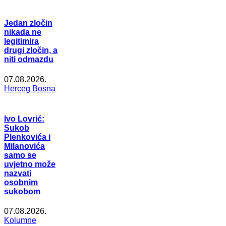
Jedan zločin
nikada ne
legitimira
drugi zločin, a
niti odmazdu
07.08.2026.
Herceg Bosna
Ivo Lovrić:
Sukob
Plenkovića i
Milanovića
samo se
uvjetno može
nazvati
osobnim
sukobom
07.08.2026.
Kolumne