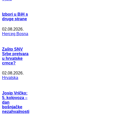
Izbori u BiH s
druge strane
02.08.2026.
Herceg Bosna
Zašto SNV
Srbe pretvara
u hrvatske
crnce?
02.08.2026.
Hrvatska
Josip Vričko:
5. kolovoza –
dan
bošnjačke
nezahvalnosti