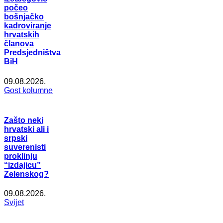
počeo
bošnjačko
kadroviranje
hrvatskih
članova
Predsjedništva
BiH
09.08.2026.
Gost kolumne
Zašto neki
hrvatski ali i
srpski
suverenisti
proklinju
“izdajicu”
Zelenskog?
09.08.2026.
Svijet