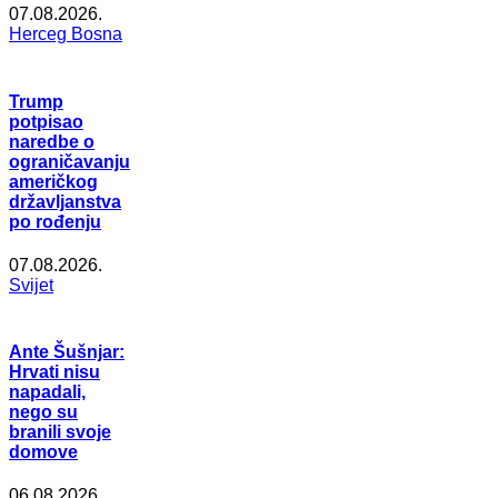
07.08.2026.
Herceg Bosna
Trump
potpisao
naredbe o
ograničavanju
američkog
državljanstva
po rođenju
07.08.2026.
Svijet
Ante Šušnjar:
Hrvati nisu
napadali,
nego su
branili svoje
domove
06.08.2026.