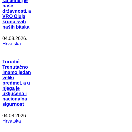
rat temelj je
naše
državnosti, a
VRO Oluja
kruna svih
naših bitaka
04.08.2026.
Hrvatska
Turudić:
Trenutačno
imamo jedan
veliki
predmet, a u
njega je
uključena i
nacionalna
sigurnost
04.08.2026.
Hrvatska