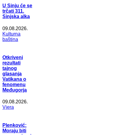
U Sinju će se
trčati 311.
Sinjska alka
09.08.2026.
Kulturna
baština
Otkriveni
rezultati
tajnog
glasanja
Vatikana o
fenomenu
Međugorja
09.08.2026.
Vjera
Plenković:
Moraju biti