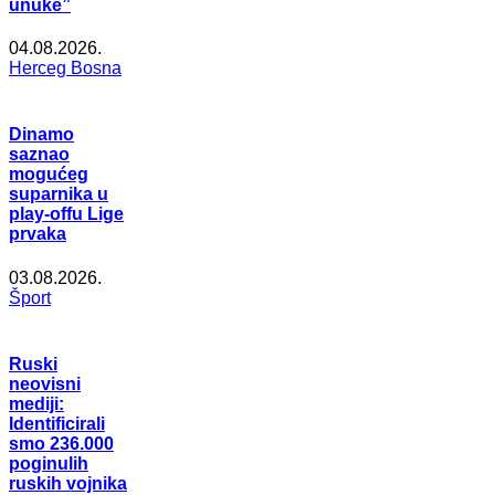
unuke”
04.08.2026.
Herceg Bosna
Dinamo
saznao
mogućeg
suparnika u
play-offu Lige
prvaka
03.08.2026.
Šport
Ruski
neovisni
mediji:
Identificirali
smo 236.000
poginulih
ruskih vojnika