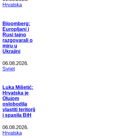
Hrvatska
Bloomberg:
Europljani i
Rusi tajno
razgovarali o
miru u
Ukrajini
06.08.2026.
Svijet
Luka Mišetić:
Hrvatska je
Olujom
oslobodila
vlastiti teritorij
i spasila BiH
06.08.2026.
Hrvatska