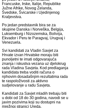
Francuske, Irske, Italije, Republike
Južne Afrike, Novog Zelanda,
Švedske, Švicarske i Ujedinjenog
Kraljevstva.
Po jedan predstavnik bira se za
skupine Danska i Norveška, Belgija,
Luksemburg i Nizozemska, Bolivija,
Ekvador i Peru te Paragvaj, Urugvaj i
Venezuela.
Svi kandidati za Vladin Savjet za
Hrvate izvan Hrvatske moraju biti
punoljetni te imati odgovarajuća
znanja i iskustva vezana uz djelokrug
rada Vladina Savjeta. Kod predlaganja
kandidata treba voditi računa o
njihovim dosadašnjim rezultatima rada
te raspoloživosti za aktivno
sudjelovanje u radu Savjeta.
Kandidati za Savjet mladih trebaju biti
u dobi od 18 do 30 godina, navodi se u
javim pozivima koji su dostupni na
mrežnoj stranici Ureda.