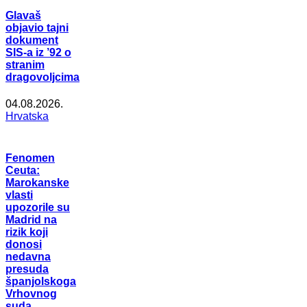
Glavaš
objavio tajni
dokument
SIS-a iz ’92 o
stranim
dragovoljcima
04.08.2026.
Hrvatska
Fenomen
Ceuta:
Marokanske
vlasti
upozorile su
Madrid na
rizik koji
donosi
nedavna
presuda
španjolskoga
Vrhovnog
suda