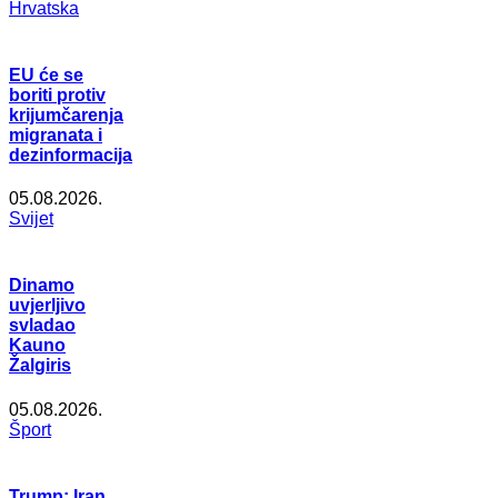
Hrvatska
EU će se
boriti protiv
krijumčarenja
migranata i
dezinformacija
05.08.2026.
Svijet
Dinamo
uvjerljivo
svladao
Kauno
Žalgiris
05.08.2026.
Šport
Trump: Iran