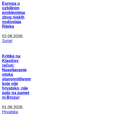
Europa u
ozbiljnim
problemima
zbog niskih
vodostaja
Rijeka
02.08.2026.
Svijet
Kritike na
Klasićev
račun:
Naseljavanje
otoka
stanovništvom
koje nije
hrvatsko, nije
palo na pamet
ni Brozu!
01.08.2026.
Hrvatska