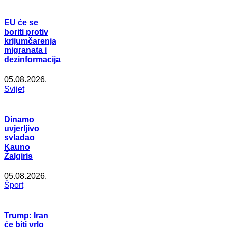
EU će se
boriti protiv
krijumčarenja
migranata i
dezinformacija
05.08.2026.
Svijet
Dinamo
uvjerljivo
svladao
Kauno
Žalgiris
05.08.2026.
Šport
Trump: Iran
će biti vrlo