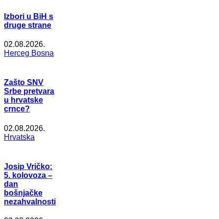
Izbori u BiH s
druge strane
02.08.2026.
Herceg Bosna
Zašto SNV
Srbe pretvara
u hrvatske
crnce?
02.08.2026.
Hrvatska
Josip Vričko:
5. kolovoza –
dan
bošnjačke
nezahvalnosti