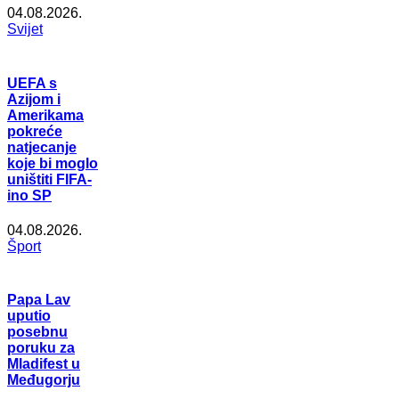
04.08.2026.
Svijet
UEFA s
Azijom i
Amerikama
pokreće
natjecanje
koje bi moglo
uništiti FIFA-
ino SP
04.08.2026.
Šport
Papa Lav
uputio
posebnu
poruku za
Mladifest u
Međugorju