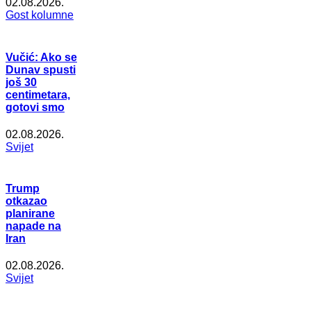
02.08.2026.
Gost kolumne
Vučić: Ako se
Dunav spusti
još 30
centimetara,
gotovi smo
02.08.2026.
Svijet
Trump
otkazao
planirane
napade na
Iran
02.08.2026.
Svijet