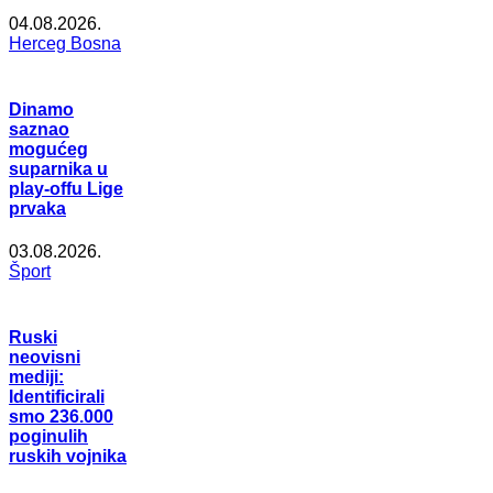
04.08.2026.
Herceg Bosna
Dinamo
saznao
mogućeg
suparnika u
play-offu Lige
prvaka
03.08.2026.
Šport
Ruski
neovisni
mediji:
Identificirali
smo 236.000
poginulih
ruskih vojnika