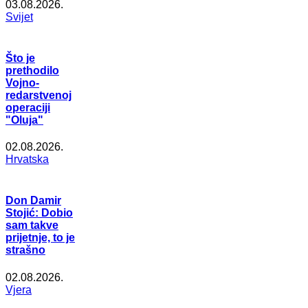
03.08.2026.
Svijet
Što je
prethodilo
Vojno-
redarstvenoj
operaciji
"Oluja"
02.08.2026.
Hrvatska
Don Damir
Stojić: Dobio
sam takve
prijetnje, to je
strašno
02.08.2026.
Vjera