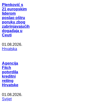
Plenković s
21 europskim
liderom
poslao oštru
poruku zbog
zabrinjavajućih
događaja u
Ceuti
01.08.2026.
Hrvatska
Agencija
Fitch
potvrdila
kreditni
rejting
Hrvatske
01.08.2026.
Svijet