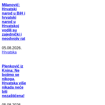
Milanović:
Hrvatski
narod u BiH i
hrvatski
narod u
Hrvatskoj
vodili su
zajednički i
neodvojiv rat
05.08.2026.
Hrvatska
Plenković iz
Knina: Ne
bojimo se
nikoga,
Hrvatska više
nikada neće
biti
nezaštićena!
05.08.2026.