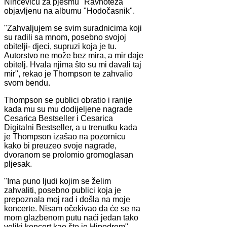
Ninčeviću za pjesmu "Ravnoteža"
objavljenu na albumu "Hodočasnik".
"Zahvaljujem se svim suradnicima koji
su radili sa mnom, posebno svojoj
obitelji- djeci, supruzi koja je tu.
Autorstvo ne može bez mira, a mir daje
obitelj. Hvala njima što su mi davali taj
mir", rekao je Thompson te zahvalio
svom bendu.
Thompson se publici obratio i ranije
kada mu su mu dodijeljene nagrade
Cesarica Bestseller i Cesarica
Digitalni Bestseller, a u trenutku kada
je Thompson izašao na pozornicu
kako bi preuzeo svoje nagrade,
dvoranom se prolomio gromoglasan
pljesak.
"Ima puno ljudi kojim se želim
zahvaliti, posebno publici koja je
prepoznala moj rad i došla na moje
koncerte. Nisam očekivao da će se na
mom glazbenom putu naći jedan tako
veliki koncert kao što je Hipodrom",