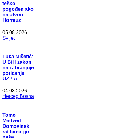
teško
pogođen ako
ne otvori
Hormuz
05.08.2026.
Svijet
Luka Mišetić:
U BiH zakon
ne zabranjuje
poricanje
UZP-a
04.08.2026.
Herceg Bosna
Tomo
Medved:
Domovinski
rat temelj je
naše