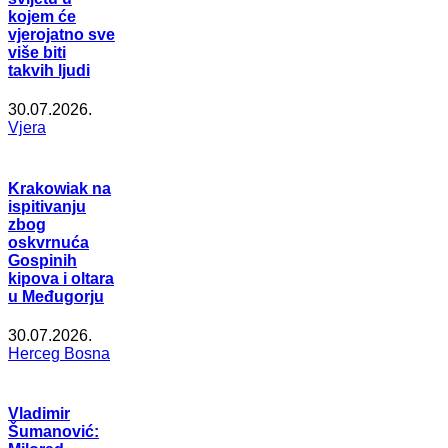
kojem će
vjerojatno sve
više biti
takvih ljudi
30.07.2026.
Vjera
Krakowiak na
ispitivanju
zbog
oskvrnuća
Gospinih
kipova i oltara
u Međugorju
30.07.2026.
Herceg Bosna
Vladimir
Šumanović: