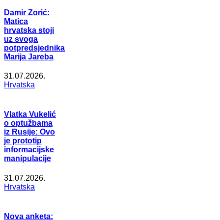
Damir Zorić:
Matica
hrvatska stoji
uz svoga
potpredsjednika
Marija Jareba
31.07.2026.
Hrvatska
Vlatka Vukelić
o optužbama
iz Rusije: Ovo
je prototip
informacijske
manipulacije
31.07.2026.
Hrvatska
Nova anketa: