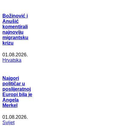
Božinović i
Anušić
komentirali
najnoviju
migrantsku
krizu
01.08.2026.
Hrvatska
Najgori
političar u
poslijeratnoj
Europi bila je
Angela
Merkel
01.08.2026.
Svijet