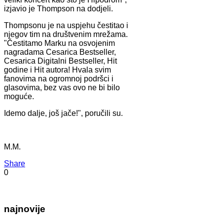
izjavio je Thompson na dodjeli.
Thompsonu je na uspjehu čestitao i
njegov tim na društvenim mrežama.
"Čestitamo Marku na osvojenim
nagradama Cesarica Bestseller,
Cesarica Digitalni Bestseller, Hit
godine i Hit autora! Hvala svim
fanovima na ogromnoj podršci i
glasovima, bez vas ovo ne bi bilo
moguće.
Idemo dalje, još jače!", poručili su.
M.M.
Share
0
najnovije