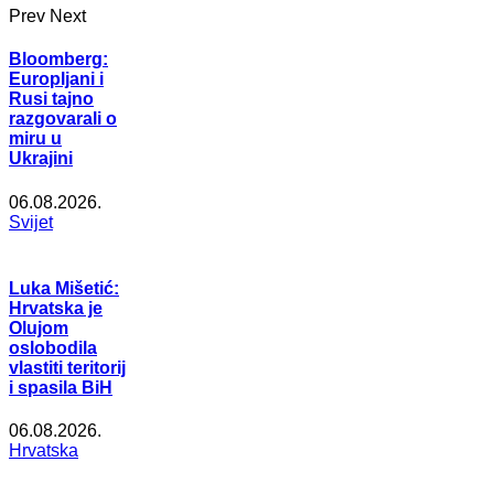
Prev
Next
Bloomberg:
Europljani i
Rusi tajno
razgovarali o
miru u
Ukrajini
06.08.2026.
Svijet
Luka Mišetić:
Hrvatska je
Olujom
oslobodila
vlastiti teritorij
i spasila BiH
06.08.2026.
Hrvatska