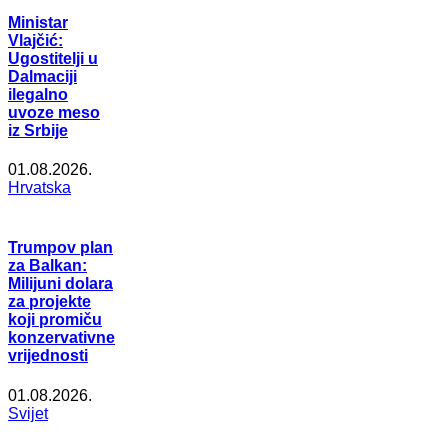
Ministar
Vlajčić:
Ugostitelji u
Dalmaciji
ilegalno
uvoze meso
iz Srbije
01.08.2026.
Hrvatska
Trumpov plan
za Balkan:
Milijuni dolara
za projekte
koji promiču
konzervativne
vrijednosti
01.08.2026.
Svijet