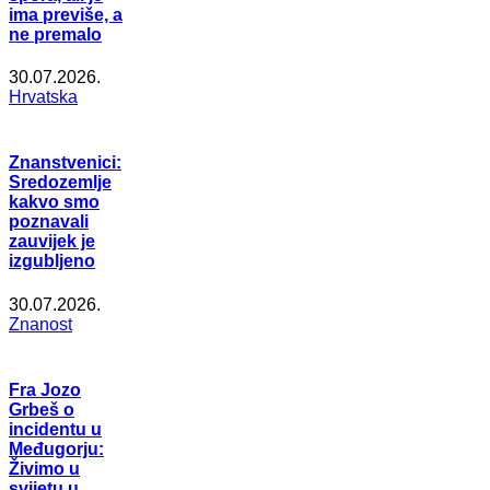
ima previše, a
ne premalo
30.07.2026.
Hrvatska
Znanstvenici:
Sredozemlje
kakvo smo
poznavali
zauvijek je
izgubljeno
30.07.2026.
Znanost
Fra Jozo
Grbeš o
incidentu u
Međugorju:
Živimo u
svijetu u