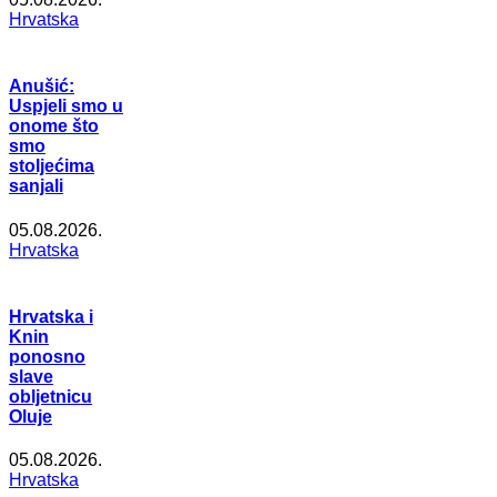
Hrvatska
Anušić:
Uspjeli smo u
onome što
smo
stoljećima
sanjali
05.08.2026.
Hrvatska
Hrvatska i
Knin
ponosno
slave
obljetnicu
Oluje
05.08.2026.
Hrvatska