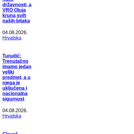
državnosti, a
VRO Oluja
kruna svih
naših bitaka
04.08.2026.
Hrvatska
Turudić:
Trenutačno
imamo jedan
veliki
predmet, a u
njega je
uključena i
nacionalna
sigurnost
04.08.2026.
Hrvatska