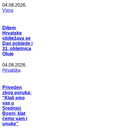
04.08.2026.
Vjera
Diljem
Hrvatske
obilježava se
Dan pobjede i
31. obljetnica
Oluje
04.08.2026.
Hrvatska
Priveden
zbog poruka:
“Klali smo
vas u
Srednjoj
Bosni, klat
ćemo vam i
unuke”