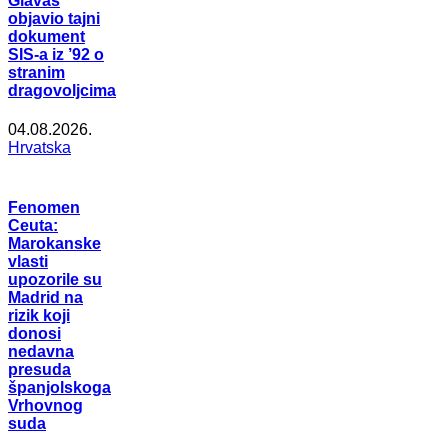
Glavaš
objavio tajni
dokument
SIS-a iz ’92 o
stranim
dragovoljcima
04.08.2026.
Hrvatska
Fenomen
Ceuta:
Marokanske
vlasti
upozorile su
Madrid na
rizik koji
donosi
nedavna
presuda
španjolskoga
Vrhovnog
suda