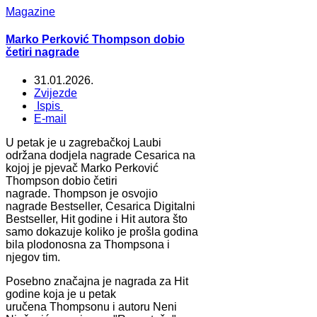
Magazine
Marko Perković Thompson dobio
četiri nagrade
31.01.2026.
Zvijezde
Ispis
E-mail
U petak je u zagrebačkoj Laubi
održana dodjela nagrade Cesarica na
kojoj je pjevač Marko Perković
Thompson dobio četiri
nagrade. Thompson je osvojio
nagrade Bestseller, Cesarica Digitalni
Bestseller, Hit godine i Hit autora što
samo dokazuje koliko je prošla godina
bila plodonosna za Thompsona i
njegov tim.
Posebno značajna je nagrada za Hit
godine koja je u petak
uručena Thompsonu i autoru Neni