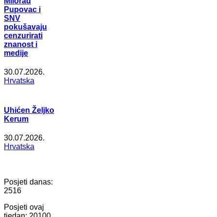
Milorad
Pupovac i
SNV
pokušavaju
cenzurirati
znanost i
medije
30.07.2026.
Hrvatska
Uhićen Željko
Kerum
30.07.2026.
Hrvatska
Posjeti danas:
2516
Posjeti ovaj
tjedan:
20100