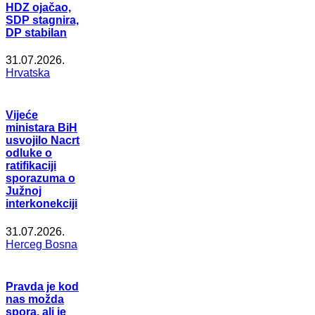
HDZ ojačao,
SDP stagnira,
DP stabilan
31.07.2026.
Hrvatska
Vijeće
ministara BiH
usvojilo Nacrt
odluke o
ratifikaciji
sporazuma o
Južnoj
interkonekciji
31.07.2026.
Herceg Bosna
Pravda je kod
nas možda
spora, ali je