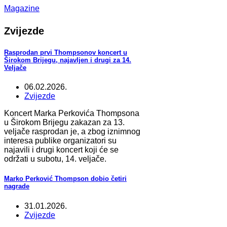
Magazine
Zvijezde
Rasprodan prvi Thompsonov koncert u
Širokom Brijegu, najavljen i drugi za 14.
Veljače
06.02.2026.
Zvijezde
Koncert Marka Perkovića Thompsona
u Širokom Brijegu zakazan za 13.
veljače rasprodan je, a zbog iznimnog
interesa publike organizatori su
najavili i drugi koncert koji će se
održati u subotu, 14. veljače.
Marko Perković Thompson dobio četiri
nagrade
31.01.2026.
Zvijezde