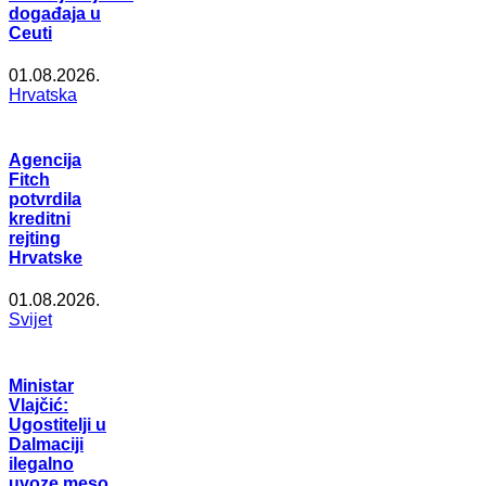
događaja u
Ceuti
01.08.2026.
Hrvatska
Agencija
Fitch
potvrdila
kreditni
rejting
Hrvatske
01.08.2026.
Svijet
Ministar
Vlajčić:
Ugostitelji u
Dalmaciji
ilegalno
uvoze meso