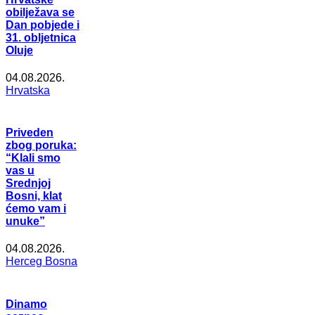
obilježava se
Dan pobjede i
31. obljetnica
Oluje
04.08.2026.
Hrvatska
Priveden
zbog poruka:
“Klali smo
vas u
Srednjoj
Bosni, klat
ćemo vam i
unuke”
04.08.2026.
Herceg Bosna
Dinamo