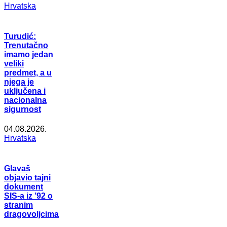
Hrvatska
Turudić:
Trenutačno
imamo jedan
veliki
predmet, a u
njega je
uključena i
nacionalna
sigurnost
04.08.2026.
Hrvatska
Glavaš
objavio tajni
dokument
SIS-a iz ’92 o
stranim
dragovoljcima