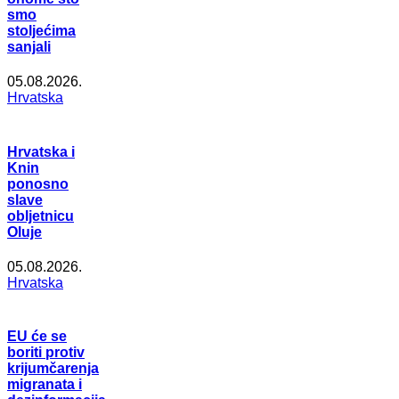
smo
stoljećima
sanjali
05.08.2026.
Hrvatska
Hrvatska i
Knin
ponosno
slave
obljetnicu
Oluje
05.08.2026.
Hrvatska
EU će se
boriti protiv
krijumčarenja
migranata i