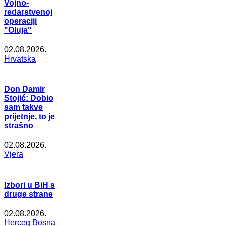
Vojno-
redarstvenoj
operaciji
"Oluja"
02.08.2026.
Hrvatska
Don Damir
Stojić: Dobio
sam takve
prijetnje, to je
strašno
02.08.2026.
Vjera
Izbori u BiH s
druge strane
02.08.2026.
Herceg Bosna