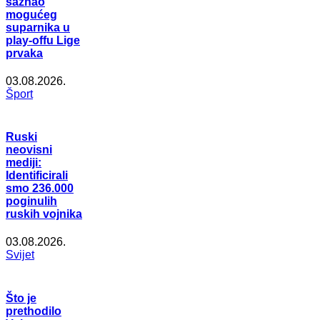
saznao
mogućeg
suparnika u
play-offu Lige
prvaka
03.08.2026.
Šport
Ruski
neovisni
mediji:
Identificirali
smo 236.000
poginulih
ruskih vojnika
03.08.2026.
Svijet
Što je
prethodilo