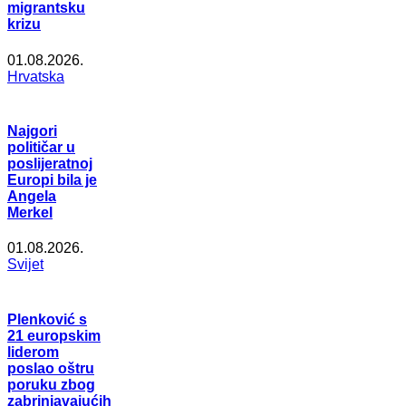
migrantsku
krizu
01.08.2026.
Hrvatska
Najgori
političar u
poslijeratnoj
Europi bila je
Angela
Merkel
01.08.2026.
Svijet
Plenković s
21 europskim
liderom
poslao oštru
poruku zbog
zabrinjavajućih