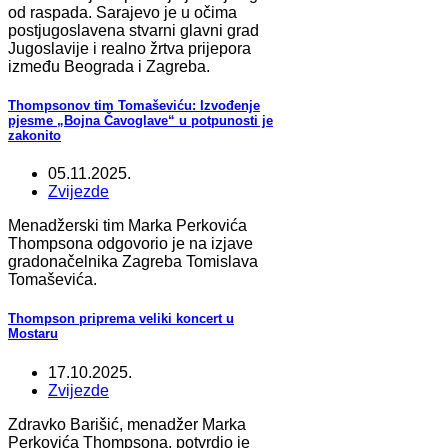
od raspada. Sarajevo je u očima
postjugoslavena stvarni glavni grad
Jugoslavije i realno žrtva prijepora
između Beograda i Zagreba.
Thompsonov tim Tomaševiću: Izvođenje
pjesme „Bojna Čavoglave“ u potpunosti je
zakonito
05.11.2025.
Zvijezde
Menadžerski tim Marka Perkovića
Thompsona odgovorio je na izjave
gradonačelnika Zagreba Tomislava
Tomaševića.
Thompson priprema veliki koncert u
Mostaru
17.10.2025.
Zvijezde
Zdravko Barišić, menadžer Marka
Perkovića Thompsona, potvrdio je