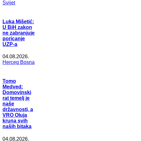
Svijet
Luka Mišetić:
U BiH zakon
ne zabranjuje
poricanje
UZP-a
04.08.2026.
Herceg Bosna
Tomo
Medved:
Domovinski
rat temelj je
naše
državnosti, a
VRO Oluja
kruna svih
naših bitaka
04.08.2026.