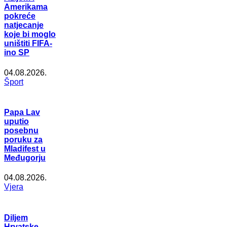
Amerikama
pokreće
natjecanje
koje bi moglo
uništiti FIFA-
ino SP
04.08.2026.
Šport
Papa Lav
uputio
posebnu
poruku za
Mladifest u
Međugorju
04.08.2026.
Vjera
Diljem
Hrvatske