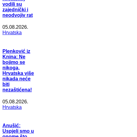
vodili su
zajednički i
neodvojiv rat
05.08.2026.
Hrvatska
Plenković iz
Knina: Ne
bojimo se
nikoga,
Hrvatska više
nikada neće
biti
nezaštićena!
05.08.2026.
Hrvatska
Anušić:
Uspjeli smo u
onome što