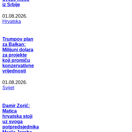
iz Srbije
01.08.2026.
Hrvatska
Trumpov plan
za Balkan:
Milijuni dolara
za projekte
koji promiču
konzervativne
vrijednosti
01.08.2026.
Svijet
Damir Zorić:
Matica
hrvatska stoji
uz svoga
potpredsjednika