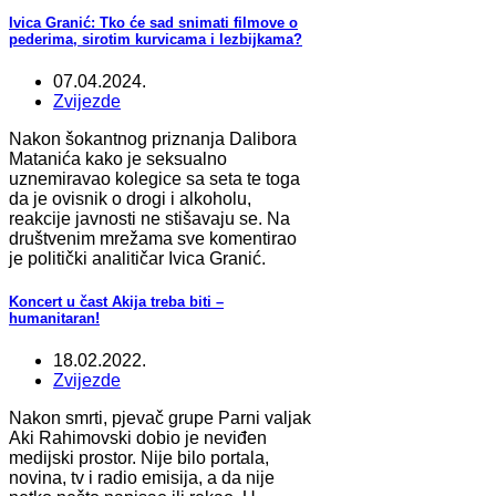
Ivica Granić: Tko će sad snimati filmove o
pederima, sirotim kurvicama i lezbijkama?
07.04.2024.
Zvijezde
Nakon šokantnog priznanja Dalibora
Matanića kako je seksualno
uznemiravao kolegice sa seta te toga
da je ovisnik o drogi i alkoholu,
reakcije javnosti ne stišavaju se. Na
društvenim mrežama sve komentirao
je politički analitičar Ivica Granić.
Koncert u čast Akija treba biti –
humanitaran!
18.02.2022.
Zvijezde
Nakon smrti, pjevač grupe Parni valjak
Aki Rahimovski dobio je neviđen
medijski prostor. Nije bilo portala,
novina, tv i radio emisija, a da nije