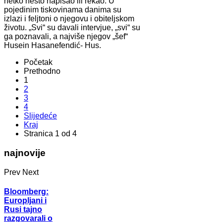
netko nešto napisao ili rekao. U
pojedinim tiskovinama danima su
izlazi i feljtoni o njegovu i obiteljskom
životu. „Svi“ su davali intervjue, „svi“ su
ga poznavali, a najviše njegov „šef“
Husein Hasanefendić- Hus.
Početak
Prethodno
1
2
3
4
Slijedeće
Kraj
Stranica 1 od 4
najnovije
Prev
Next
Bloomberg:
Europljani i
Rusi tajno
razgovarali o