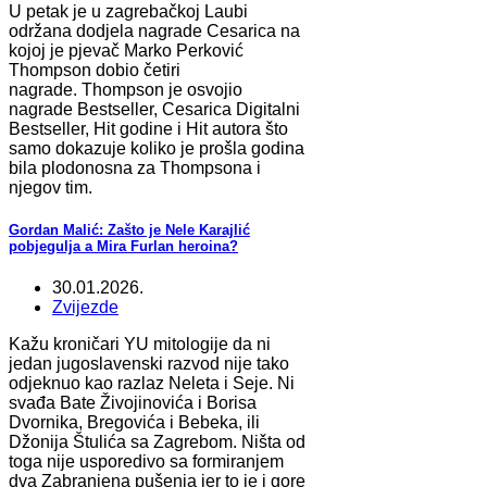
U petak je u zagrebačkoj Laubi
održana dodjela nagrade Cesarica na
kojoj je pjevač Marko Perković
Thompson dobio četiri
nagrade. Thompson je osvojio
nagrade Bestseller, Cesarica Digitalni
Bestseller, Hit godine i Hit autora što
samo dokazuje koliko je prošla godina
bila plodonosna za Thompsona i
njegov tim.
Gordan Malić: Zašto je Nele Karajlić
pobjegulja a Mira Furlan heroina?
30.01.2026.
Zvijezde
Kažu kroničari YU mitologije da ni
jedan jugoslavenski razvod nije tako
odjeknuo kao razlaz Neleta i Seje. Ni
svađa Bate Živojinovića i Borisa
Dvornika, Bregovića i Bebeka, ili
Džonija Štulića sa Zagrebom. Ništa od
toga nije usporedivo sa formiranjem
dva Zabranjena pušenja jer to je i gore