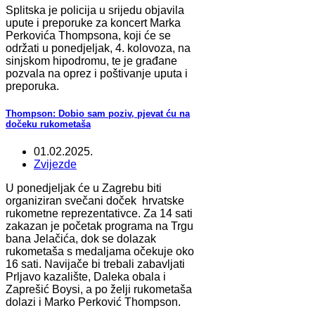
Splitska je policija u srijedu objavila
upute i preporuke za koncert Marka
Perkovića Thompsona, koji će se
održati u ponedjeljak, 4. kolovoza, na
sinjskom hipodromu, te je građane
pozvala na oprez i poštivanje uputa i
preporuka.
Thompson: Dobio sam poziv, pjevat ću na
dočeku rukometaša
01.02.2025.
Zvijezde
U ponedjeljak će u Zagrebu biti
organiziran svečani doček hrvatske
rukometne reprezentativce. Za 14 sati
zakazan je početak programa na Trgu
bana Jelačića, dok se dolazak
rukometaša s medaljama očekuje oko
16 sati. Navijače bi trebali zabavljati
Prljavo kazalište, Daleka obala i
Zaprešić Boysi, a po želji rukometaša
dolazi i Marko Perković Thompson.