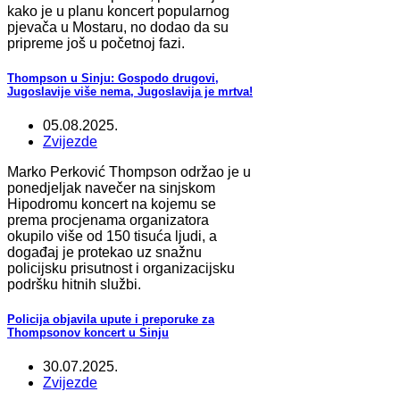
kako je u planu koncert popularnog
pjevača u Mostaru, no dodao da su
pripreme još u početnoj fazi.
Thompson u Sinju: Gospodo drugovi,
Jugoslavije više nema, Jugoslavija je mrtva!
05.08.2025.
Zvijezde
Marko Perković Thompson održao je u
ponedjeljak navečer na sinjskom
Hipodromu koncert na kojemu se
prema procjenama organizatora
okupilo više od 150 tisuća ljudi, a
događaj je protekao uz snažnu
policijsku prisutnost i organizacijsku
podršku hitnih službi.
Policija objavila upute i preporuke za
Thompsonov koncert u Sinju
30.07.2025.
Zvijezde