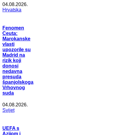
04.08.2026.
Hrvatska
Fenomen
Ceuta:
Marokanske
vlasti
upozorile su
Madrid na
rizik koji
donosi
nedavna
presuda
španjolskoga
Vrhovnog
suda
04.08.2026.
Svijet
UEFA s
Azijom i