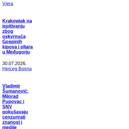
Vjera
Krakowiak na
ispitivanju
zbog
oskvrnuća
Gospinih
kipova i oltara
u Međugorju
30.07.2026.
Herceg Bosna
Vladimir
Šumanović:
Milorad
Pupovac i
SNV
pokušavaju
cenzurirati
znanost i
medije