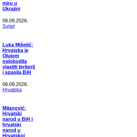
miru u
Ukrajini
06.08.2026.
Svijet
Luka Mišetić:
Hrvatska je
Olujom
oslobodila
vlastiti teritorij
i spasila BiH
06.08.2026.
Hrvatska
Milanović:
Hrvatski
narod u BiH i
hrvatski
narod u
Hrvatskoj