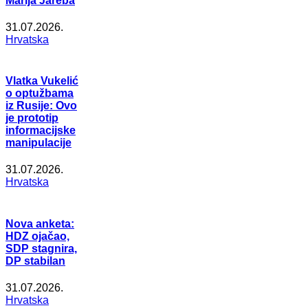
Marija Jareba
31.07.2026.
Hrvatska
Vlatka Vukelić
o optužbama
iz Rusije: Ovo
je prototip
informacijske
manipulacije
31.07.2026.
Hrvatska
Nova anketa:
HDZ ojačao,
SDP stagnira,
DP stabilan
31.07.2026.
Hrvatska