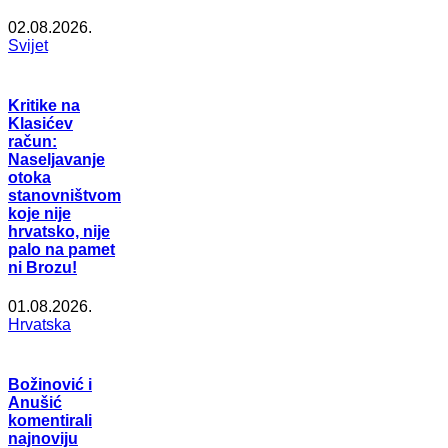
02.08.2026.
Svijet
Kritike na
Klasićev
račun:
Naseljavanje
otoka
stanovništvom
koje nije
hrvatsko, nije
palo na pamet
ni Brozu!
01.08.2026.
Hrvatska
Božinović i
Anušić
komentirali
najnoviju