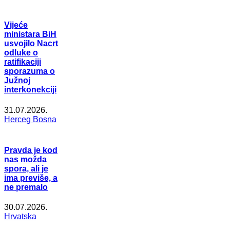
Vijeće
ministara BiH
usvojilo Nacrt
odluke o
ratifikaciji
sporazuma o
Južnoj
interkonekciji
31.07.2026.
Herceg Bosna
Pravda je kod
nas možda
spora, ali je
ima previše, a
ne premalo
30.07.2026.
Hrvatska