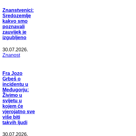
Znanstvenici:
Sredozemlje
kakvo smo
poznavali
zauvijek je
izgubljeno
30.07.2026.
Znanost
Fra Jozo
Grbeš o
incidentu u
Međugorju:
Živimo u
svijetu u
kojem će
vjerojatno sve
više biti
takvih ljudi
30.07.2026.