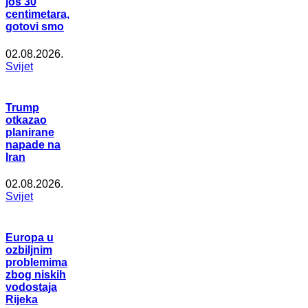
još 30
centimetara,
gotovi smo
02.08.2026.
Svijet
Trump
otkazao
planirane
napade na
Iran
02.08.2026.
Svijet
Europa u
ozbiljnim
problemima
zbog niskih
vodostaja
Rijeka