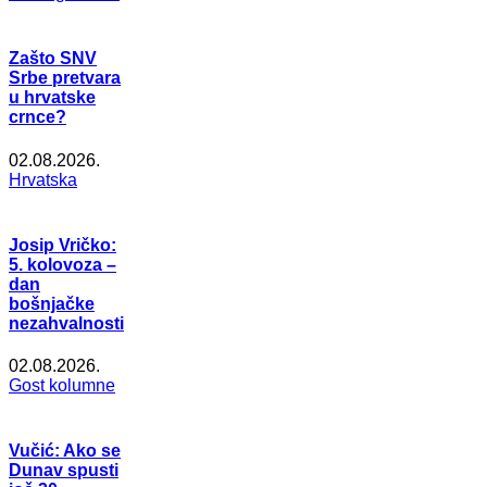
Zašto SNV
Srbe pretvara
u hrvatske
crnce?
02.08.2026.
Hrvatska
Josip Vričko:
5. kolovoza –
dan
bošnjačke
nezahvalnosti
02.08.2026.
Gost kolumne
Vučić: Ako se
Dunav spusti