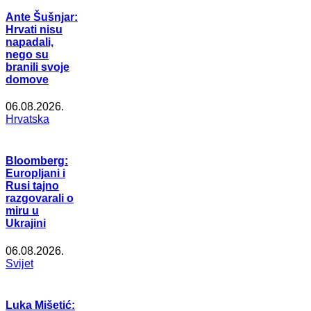
Ante Šušnjar:
Hrvati nisu
napadali,
nego su
branili svoje
domove
06.08.2026.
Hrvatska
Bloomberg:
Europljani i
Rusi tajno
razgovarali o
miru u
Ukrajini
06.08.2026.
Svijet
Luka Mišetić: