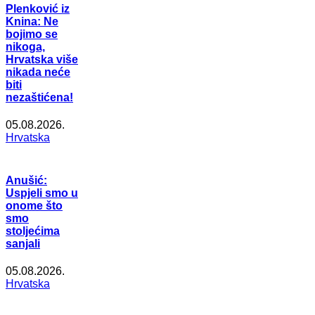
Plenković iz
Knina: Ne
bojimo se
nikoga,
Hrvatska više
nikada neće
biti
nezaštićena!
05.08.2026.
Hrvatska
Anušić:
Uspjeli smo u
onome što
smo
stoljećima
sanjali
05.08.2026.
Hrvatska