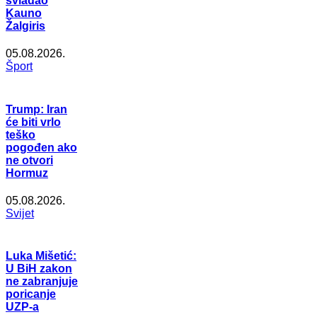
svladao
Kauno
Žalgiris
05.08.2026.
Šport
Trump: Iran
će biti vrlo
teško
pogođen ako
ne otvori
Hormuz
05.08.2026.
Svijet
Luka Mišetić:
U BiH zakon
ne zabranjuje
poricanje
UZP-a