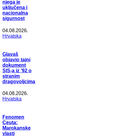
njega je
uključena i
nacionalna
sigurnost
04.08.2026.
Hrvatska
Glavaš
objavio tajni
dokument
SIS-a iz ’92 o
stranim
dragovoljcima
04.08.2026.
Hrvatska
Fenomen
Ceuta:
Marokanske
vlasti