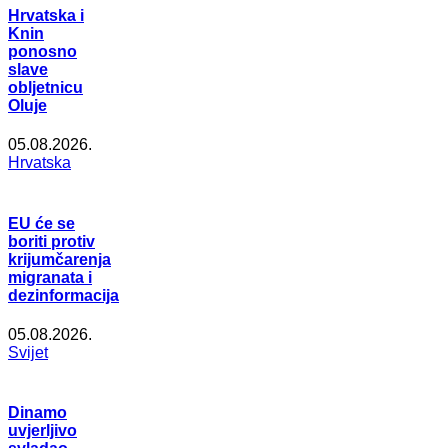
Hrvatska i
Knin
ponosno
slave
obljetnicu
Oluje
05.08.2026.
Hrvatska
EU će se
boriti protiv
krijumčarenja
migranata i
dezinformacija
05.08.2026.
Svijet
Dinamo
uvjerljivo