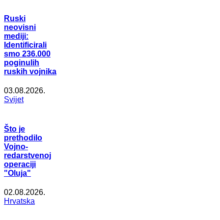
Ruski
neovisni
mediji:
Identificirali
smo 236.000
poginulih
ruskih vojnika
03.08.2026.
Svijet
Što je
prethodilo
Vojno-
redarstvenoj
operaciji
"Oluja"
02.08.2026.
Hrvatska