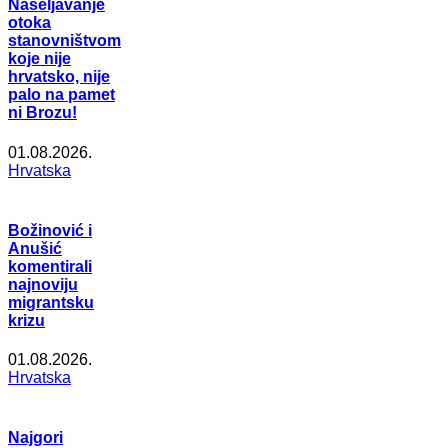
Naseljavanje
otoka
stanovništvom
koje nije
hrvatsko, nije
palo na pamet
ni Brozu!
01.08.2026.
Hrvatska
Božinović i
Anušić
komentirali
najnoviju
migrantsku
krizu
01.08.2026.
Hrvatska
Najgori