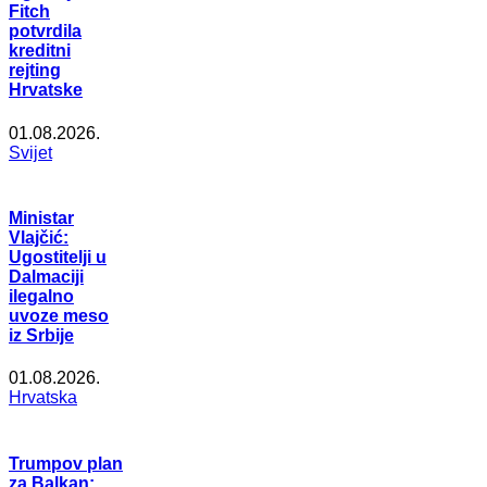
Fitch
potvrdila
kreditni
rejting
Hrvatske
01.08.2026.
Svijet
Ministar
Vlajčić:
Ugostitelji u
Dalmaciji
ilegalno
uvoze meso
iz Srbije
01.08.2026.
Hrvatska
Trumpov plan
za Balkan: