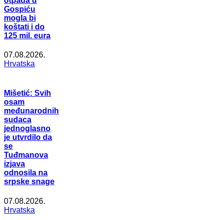
otpada u
Gospiću
mogla bi
koštati i do
125 mil. eura
07.08.2026.
Hrvatska
Mišetić: Svih
osam
međunarodnih
sudaca
jednoglasno
je utvrdilo da
se
Tuđmanova
izjava
odnosila na
srpske snage
07.08.2026.
Hrvatska