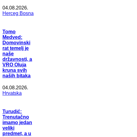
04.08.2026.
Herceg Bosna
Tomo
Medved:
Domovinski
rat temelj je
naše
državnosti, a
VRO Oluja
kruna svih
naših bitaka
04.08.2026.
Hrvatska
Turudić:
Trenutačno
imamo jedan
veliki
predmet, a u