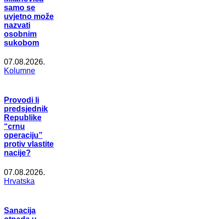
samo se
uvjetno može
nazvati
osobnim
sukobom
07.08.2026.
Kolumne
Provodi li
predsjednik
Republike
“crnu
operaciju”
protiv vlastite
nacije?
07.08.2026.
Hrvatska
Sanacija