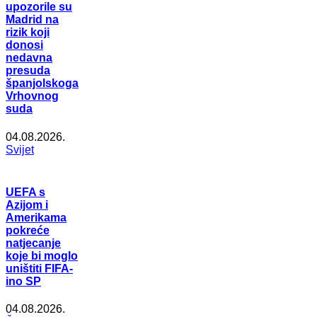
upozorile su
Madrid na
rizik koji
donosi
nedavna
presuda
španjolskoga
Vrhovnog
suda
04.08.2026.
Svijet
UEFA s
Azijom i
Amerikama
pokreće
natjecanje
koje bi moglo
uništiti FIFA-
ino SP
04.08.2026.