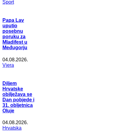
Šport
Papa Lav
uputio
posebnu
poruku za
Mladifest u
Međugorju
04.08.2026.
Vjera
Diljem
Hrvatske
obilježava se
Dan pobjede i
31. obljetnica
Oluje
04.08.2026.
Hrvatska