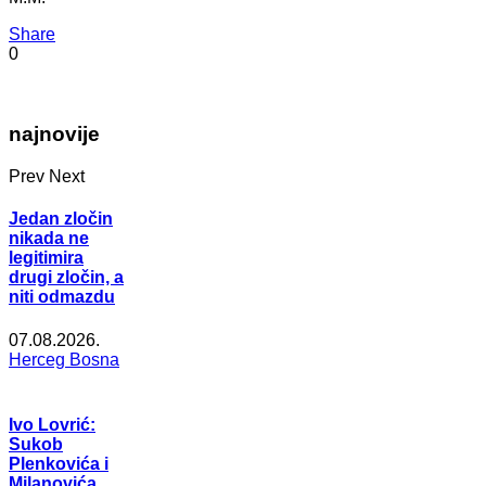
Share
0
najnovije
Prev
Next
Jedan zločin
nikada ne
legitimira
drugi zločin, a
niti odmazdu
07.08.2026.
Herceg Bosna
Ivo Lovrić:
Sukob
Plenkovića i
Milanovića