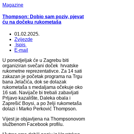
Magazine
Thompson: Dobio sam poziv, pjevat
ću na dočeku rukometaša
01.02.2025.
Zvijezde
Ispis
E-mail
U ponedjeljak će u Zagrebu biti
organiziran svečani doček hrvatske
rukometne reprezentativce. Za 14 sati
zakazan je početak programa na Trgu
bana Jelačića, dok se dolazak
rukometaša s medaljama očekuje oko
16 sati. Navijače bi trebali zabavljati
Prljavo kazalište, Daleka obala i
Zaprešić Boysi, a po želji rukometaša
dolazi i Marko Perković Thompson.
Vijest je objavljena na Thompsonovom
službenom Facebook profilu.