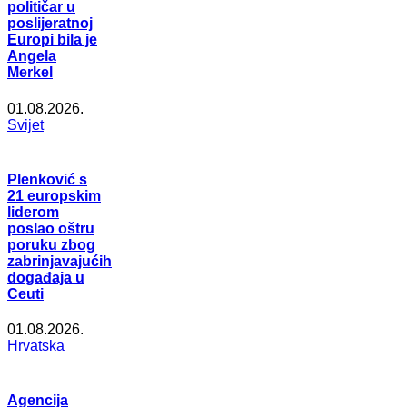
političar u
poslijeratnoj
Europi bila je
Angela
Merkel
01.08.2026.
Svijet
Plenković s
21 europskim
liderom
poslao oštru
poruku zbog
zabrinjavajućih
događaja u
Ceuti
01.08.2026.
Hrvatska
Agencija