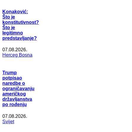
Konaković:
Što je
konstitutivnost?
Što je
legitimno
predstavljanje?
07.08.2026.
Herceg Bosna
Trump
potpisao
naredbe o
ograničavanju
američkog
državljanstva
po rođenju
07.08.2026.
Svijet