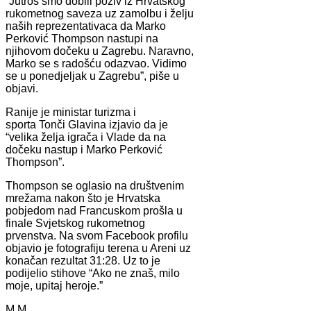
“Jutros smo dobili poziv iz Hrvatskog
rukometnog saveza uz zamolbu i želju
naših reprezentativaca da Marko
Perković Thompson nastupi na
njihovom dočeku u Zagrebu. Naravno,
Marko se s radošću odazvao. Vidimo
se u ponedjeljak u Zagrebu”, piše u
objavi.
Ranije je ministar turizma i
sporta Tonči Glavina izjavio da je
“velika želja igrača i Vlade da na
dočeku nastup i Marko Perković
Thompson”.
Thompson se oglasio na društvenim
mrežama nakon što je Hrvatska
pobjedom nad Francuskom prošla u
finale Svjetskog rukometnog
prvenstva. Na svom Facebook profilu
objavio je fotografiju terena u Areni uz
konačan rezultat 31:28. Uz to je
podijelio stihove “Ako ne znaš, milo
moje, upitaj heroje.”
M.M.