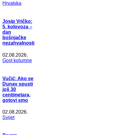
Hrvatska
Josip Vričko:
5. kolovoza –
dan
bošnjačke
nezahvalnosti
02.08.2026.
Gost kolumne
Vučić: Ako se
Dunav spusti
još 30
centimetara,
gotovi smo
02.08.2026.
Svijet