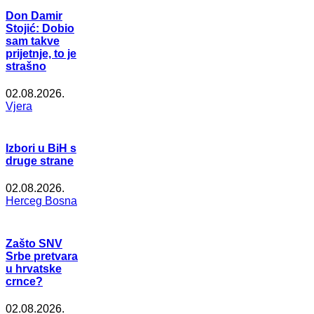
Don Damir
Stojić: Dobio
sam takve
prijetnje, to je
strašno
02.08.2026.
Vjera
Izbori u BiH s
druge strane
02.08.2026.
Herceg Bosna
Zašto SNV
Srbe pretvara
u hrvatske
crnce?
02.08.2026.