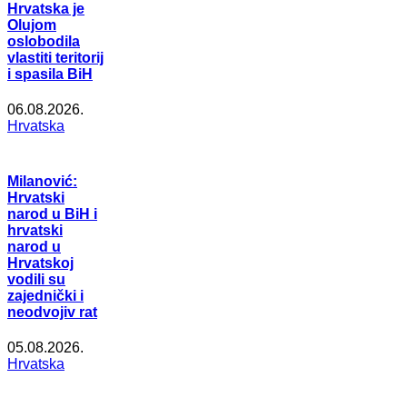
Hrvatska je
Olujom
oslobodila
vlastiti teritorij
i spasila BiH
06.08.2026.
Hrvatska
Milanović:
Hrvatski
narod u BiH i
hrvatski
narod u
Hrvatskoj
vodili su
zajednički i
neodvojiv rat
05.08.2026.
Hrvatska