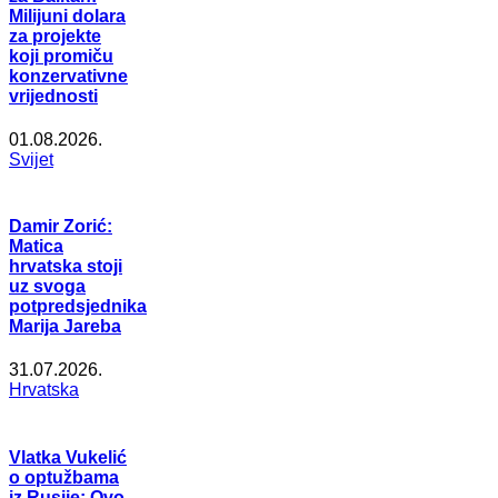
Milijuni dolara
za projekte
koji promiču
konzervativne
vrijednosti
01.08.2026.
Svijet
Damir Zorić:
Matica
hrvatska stoji
uz svoga
potpredsjednika
Marija Jareba
31.07.2026.
Hrvatska
Vlatka Vukelić
o optužbama
iz Rusije: Ovo