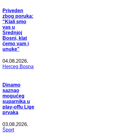
Priveden
zbog poruka:
“Klali smo
vas u
Srednjoj
Bosni, klat
ćemo vam i
unuke”
04.08.2026.
Herceg Bosna
Dinamo
saznao
mogućeg
suparnika u
play-offu Lige
prvaka
03.08.2026.
Šport