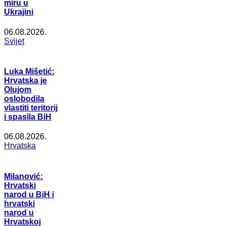
miru u
Ukrajini
06.08.2026.
Svijet
Luka Mišetić:
Hrvatska je
Olujom
oslobodila
vlastiti teritorij
i spasila BiH
06.08.2026.
Hrvatska
Milanović:
Hrvatski
narod u BiH i
hrvatski
narod u
Hrvatskoj