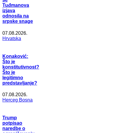
Tuđmanova
izjava
odnosila na
srpske snage
07.08.2026.
Hrvatska
Konaković:
Što je
konstitutivnost?
Što je
legitimno
predstavljanje?
07.08.2026.
Herceg Bosna
Trump
potpisao
naredbe o