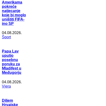
Amerikama
pokreće
natjecanje
koje bi moglo
uništiti FIFA-
ino SP
04.08.2026.
Šport
Papa Lav
uputio
posebnu
poruku za
Mladifest u
Međugorju
04.08.2026.
Vjera
Diljem
Hrvatske