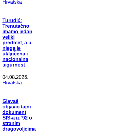
Hrvatska
Turudić:
Trenutačno
imamo jedan
veliki
predmet, a u
njega je
uključena i
nacionalna
sigurnost
04.08.2026.
Hrvatska
Glavaš
objavio tajni
dokument
SIS-a iz ’92 o
stranim
dragovoljcima