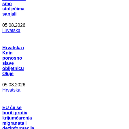
smo
stoljećima
sanjali
05.08.2026.
Hrvatska
Hrvatska i
Knin
ponosno
slave
obljetnicu
Oluje
05.08.2026.
Hrvatska
EU će se
boriti protiv
krijumčarenja
migranata i
dezinformacija