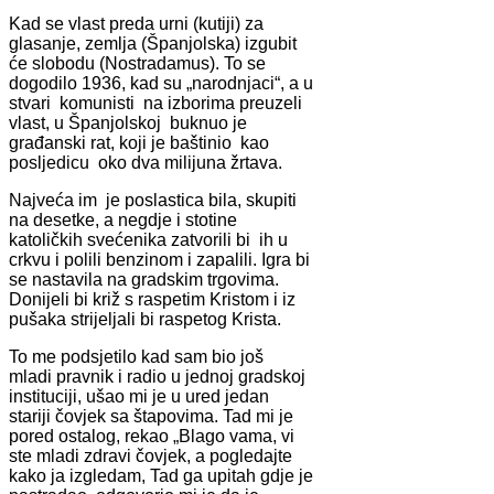
Kad se vlast preda urni (kutiji) za
glasanje, zemlja (Španjolska) izgubit
će slobodu (Nostradamus). To se
dogodilo 1936, kad su „narodnjaci“, a u
stvari komunisti na izborima preuzeli
vlast, u Španjolskoj buknuo je
građanski rat, koji je baštinio kao
posljedicu oko dva milijuna žrtava.
Najveća im je poslastica bila, skupiti
na desetke, a negdje i stotine
katoličkih svećenika zatvorili bi ih u
crkvu i polili benzinom i zapalili. Igra bi
se nastavila na gradskim trgovima.
Donijeli bi križ s raspetim Kristom i iz
pušaka strijeljali bi raspetog Krista.
To me podsjetilo kad sam bio još
mladi pravnik i radio u jednoj gradskoj
instituciji, ušao mi je u ured jedan
stariji čovjek sa štapovima. Tad mi je
pored ostalog, rekao „Blago vama, vi
ste mladi zdravi čovjek, a pogledajte
kako ja izgledam, Tad ga upitah gdje je