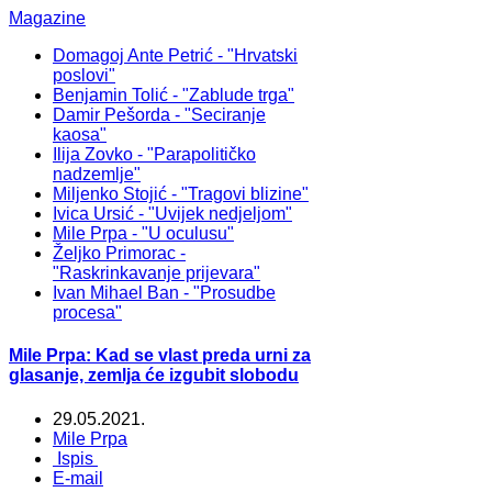
Magazine
Domagoj Ante Petrić - "Hrvatski
poslovi"
Benjamin Tolić - "Zablude trga"
Damir Pešorda - "Seciranje
kaosa"
Ilija Zovko - "Parapolitičko
nadzemlje"
Miljenko Stojić - "Tragovi blizine"
Ivica Ursić - "Uvijek nedjeljom"
Mile Prpa - "U oculusu"
Željko Primorac -
"Raskrinkavanje prijevara"
Ivan Mihael Ban - "Prosudbe
procesa"
Mile Prpa: Kad se vlast preda urni za
glasanje, zemlja će izgubit slobodu
29.05.2021.
Mile Prpa
Ispis
E-mail