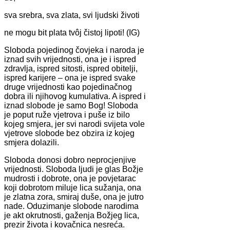
sva srebra, sva zlata, svi ljudski životi
ne mogu bit plata tvôj čistoj lipoti! (IG)
Sloboda pojedinog čovjeka i naroda je
iznad svih vrijednosti, ona je i ispred
zdravlja, ispred sitosti, ispred obitelji,
ispred karijere – ona je ispred svake
druge vrijednosti kao pojedinačnog
dobra ili njihovog kumulativa. A ispred i
iznad slobode je samo Bog! Sloboda
je poput ruže vjetrova i puše iz bilo
kojeg smjera, jer svi narodi svijeta vole
vjetrove slobode bez obzira iz kojeg
smjera dolazili.
Sloboda donosi dobro neprocjenjive
vrijednosti. Sloboda ljudi je glas Božje
mudrosti i dobrote, ona je povjetarac
koji dobrotom miluje lica sužanja, ona
je zlatna zora, smiraj duše, ona je jutro
nade. Oduzimanje slobode narodima
je akt okrutnosti, gaženja Božjeg lica,
prezir života i kovačnica nesreća.