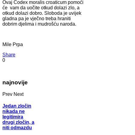
Ovaj Codex moralis croaticum pomoći
će vam da uočite otkud dolazi zlo, a
otkud dolazi dobro. Sloboda je uvijek
gladna pa je vječno treba hraniti
dobrim djelima i mudrošću naroda.
Mile Prpa
Share
0
najnovije
Prev
Next
Jedan zločin
nikada ne
legitimira
drugi zločin, a
niti odmazdu