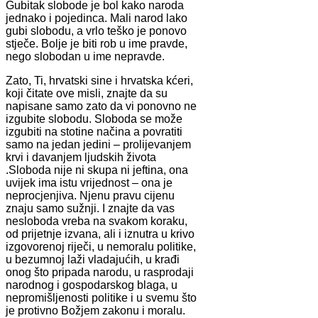
Gubitak slobode je bol kako naroda
jednako i pojedinca. Mali narod lako
gubi slobodu, a vrlo teško je ponovo
stječe. Bolje je biti rob u ime pravde,
nego slobodan u ime nepravde.
Zato, Ti, hrvatski sine i hrvatska kćeri,
koji čitate ove misli, znajte da su
napisane samo zato da vi ponovno ne
izgubite slobodu. Sloboda se može
izgubiti na stotine načina a povratiti
samo na jedan jedini – prolijevanjem
krvi i davanjem ljudskih života
.Sloboda nije ni skupa ni jeftina, ona
uvijek ima istu vrijednost – ona je
neprocjenjiva. Njenu pravu cijenu
znaju samo sužnji. I znajte da vas
nesloboda vreba na svakom koraku,
od prijetnje izvana, ali i iznutra u krivo
izgovorenoj riječi, u nemoralu politike,
u bezumnoj laži vladajućih, u krađi
onog što pripada narodu, u rasprodaji
narodnog i gospodarskog blaga, u
nepromišljenosti politike i u svemu što
je protivno Božjem zakonu i moralu.