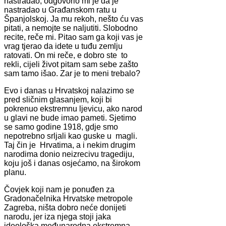
nastradao, odgovorio mi je da je
nastradao u Građanskom ratu u
Španjolskoj. Ja mu rekoh, nešto ću vas
pitati, a nemojte se naljutiti. Slobodno
recite, reče mi. Pitao sam ga koji vas je
vrag tjerao da idete u tuđu zemlju
ratovati. On mi reče, e dobro ste to
rekli, cijeli život pitam sam sebe zašto
sam tamo išao. Zar je to meni trebalo?
Evo i danas u Hrvatskoj nalazimo se
pred sličnim glasanjem, koji bi
pokrenuo ekstremnu ljevicu, ako narod
u glavi ne bude imao pameti. Sjetimo
se samo godine 1918, gdje smo
nepotrebno srljali kao guske u magli.
Taj čin je Hrvatima, a i nekim drugim
narodima donio neizrecivu tragediju,
koju još i danas osjećamo, na širokom
planu.
Čovjek koji nam je ponuđen za
Gradonačelnika Hrvatske metropole
Zagreba, ništa dobro neće donijeti
narodu, jer iza njega stoji jaka
ideološka međunarodna ekstremna