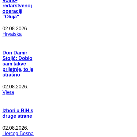
Vojno-
redarstvenoj
operaciji
"Oluja"
02.08.2026.
Hrvatska
Don Damir
Stojić: Dobio
sam takve
prijetnje, to je
strašno
02.08.2026.
Vjera
Izbori u BiH s
druge strane
02.08.2026.
Herceg Bosna