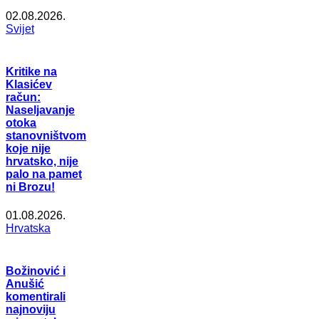
02.08.2026.
Svijet
Kritike na
Klasićev
račun:
Naseljavanje
otoka
stanovništvom
koje nije
hrvatsko, nije
palo na pamet
ni Brozu!
01.08.2026.
Hrvatska
Božinović i
Anušić
komentirali
najnoviju