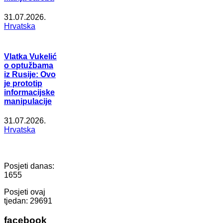
31.07.2026.
Hrvatska
Vlatka Vukelić
o optužbama
iz Rusije: Ovo
je prototip
informacijske
manipulacije
31.07.2026.
Hrvatska
Posjeti danas:
1655
Posjeti ovaj
tjedan:
29691
facebook