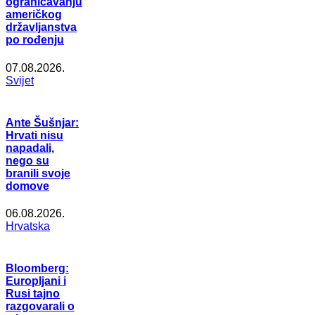
ograničavanju
američkog
državljanstva
po rođenju
07.08.2026.
Svijet
Ante Šušnjar:
Hrvati nisu
napadali,
nego su
branili svoje
domove
06.08.2026.
Hrvatska
Bloomberg:
Europljani i
Rusi tajno
razgovarali o