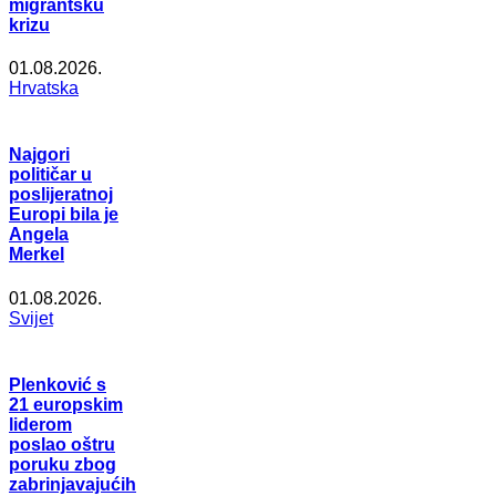
migrantsku
krizu
01.08.2026.
Hrvatska
Najgori
političar u
poslijeratnoj
Europi bila je
Angela
Merkel
01.08.2026.
Svijet
Plenković s
21 europskim
liderom
poslao oštru
poruku zbog
zabrinjavajućih