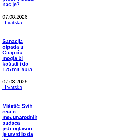
nacije?
07.08.2026.
Hrvatska
Sanacija
otpada u
Gospiću
mogla bi
koštati i do
125 mil. eura
07.08.2026.
Hrvatska
Mišetić: Svih
osam
međunarodnih
sudaca
jednoglasno
je utvrdilo da
se