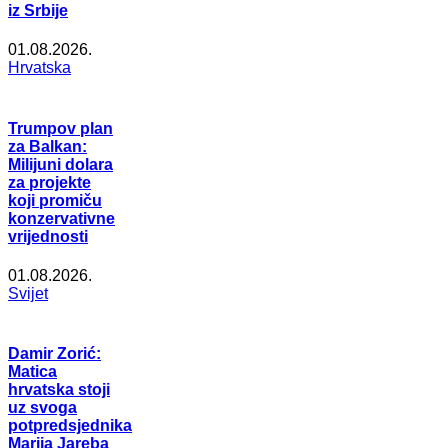
iz Srbije
01.08.2026.
Hrvatska
Trumpov plan
za Balkan:
Milijuni dolara
za projekte
koji promiču
konzervativne
vrijednosti
01.08.2026.
Svijet
Damir Zorić:
Matica
hrvatska stoji
uz svoga
potpredsjednika
Marija Jareba