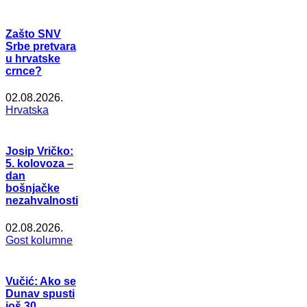
Zašto SNV
Srbe pretvara
u hrvatske
crnce?
02.08.2026.
Hrvatska
Josip Vričko:
5. kolovoza –
dan
bošnjačke
nezahvalnosti
02.08.2026.
Gost kolumne
Vučić: Ako se
Dunav spusti
još 30