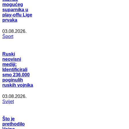
mogućeg
suparnika u
play-offu Lige
prvaka
03.08.2026.
Šport
Ruski
neovisni
mediji:
Identificirali
smo 236.000
poginulih
ruskih vojnika
03.08.2026.
Svijet
Što je
prethodilo