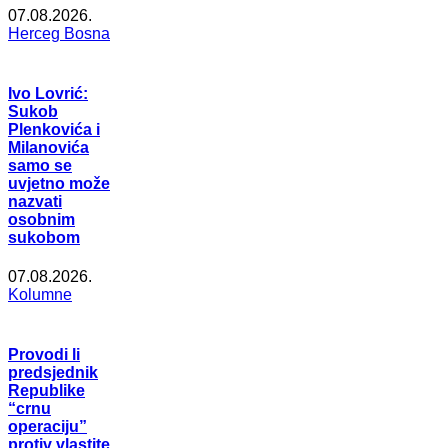
07.08.2026.
Herceg Bosna
Ivo Lovrić:
Sukob
Plenkovića i
Milanovića
samo se
uvjetno može
nazvati
osobnim
sukobom
07.08.2026.
Kolumne
Provodi li
predsjednik
Republike
“crnu
operaciju”
protiv vlastite