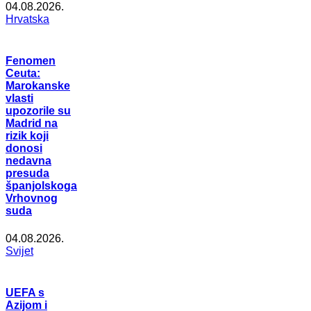
04.08.2026.
Hrvatska
Fenomen
Ceuta:
Marokanske
vlasti
upozorile su
Madrid na
rizik koji
donosi
nedavna
presuda
španjolskoga
Vrhovnog
suda
04.08.2026.
Svijet
UEFA s
Azijom i