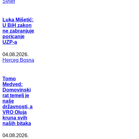
Svijet
Luka Mišetić:
U BiH zakon
ne zabranjuje
poricanje
UZP-a
04.08.2026.
Herceg Bosna
Tomo
Medved:
Domovinski
rat temelj je
naše
državnosti, a
VRO Oluja
kruna svih
naših bitaka
04.08.2026.