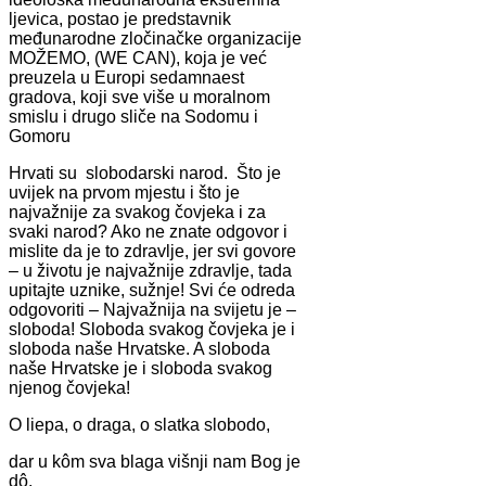
ljevica, postao je predstavnik
međunarodne zločinačke organizacije
MOŽEMO, (WE CAN), koja je već
preuzela u Europi sedamnaest
gradova, koji sve više u moralnom
smislu i drugo sliče na Sodomu i
Gomoru
Hrvati su slobodarski narod. Što je
uvijek na prvom mjestu i što je
najvažnije za svakog čovjeka i za
svaki narod? Ako ne znate odgovor i
mislite da je to zdravlje, jer svi govore
– u životu je najvažnije zdravlje, tada
upitajte uznike, sužnje! Svi će odreda
odgovoriti – Najvažnija na svijetu je –
sloboda! Sloboda svakog čovjeka je i
sloboda naše Hrvatske. A sloboda
naše Hrvatske je i sloboda svakog
njenog čovjeka!
O liepa, o draga, o slatka slobodo,
dar u kôm sva blaga višnji nam Bog je
dô,