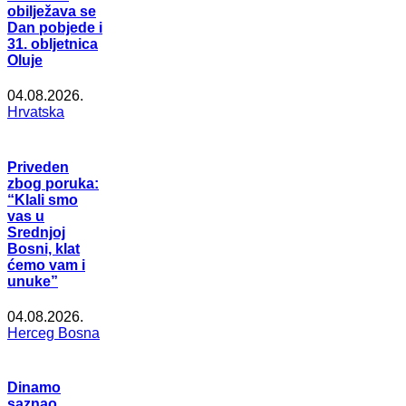
obilježava se
Dan pobjede i
31. obljetnica
Oluje
04.08.2026.
Hrvatska
Priveden
zbog poruka:
“Klali smo
vas u
Srednjoj
Bosni, klat
ćemo vam i
unuke”
04.08.2026.
Herceg Bosna
Dinamo
saznao