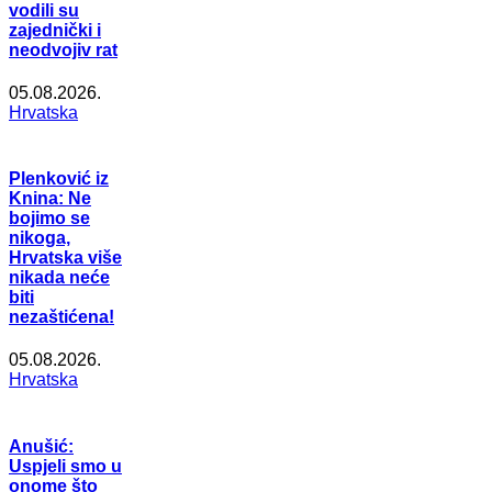
vodili su
zajednički i
neodvojiv rat
05.08.2026.
Hrvatska
Plenković iz
Knina: Ne
bojimo se
nikoga,
Hrvatska više
nikada neće
biti
nezaštićena!
05.08.2026.
Hrvatska
Anušić:
Uspjeli smo u
onome što