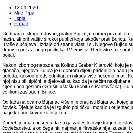
12.04.2020.
Mile Prpa
Ispis
E-mail
Godinama, skoro redovno, pratim Bujicu, i moram priznati da
način, ali prihvatljiv širokoj publici koja također prati Bujicu
u više slučajeva i izdaje od strane vlasti i sl. Njegove Bujice
dramski prikaz, nego politička TV emisija. Redovito su je pratili i
bojali.
Nakon izbornog napada na Kolindu Grabar Kitarović, koju je na 
glasača, njegova Bujica je u dobrom dijelu pridonijela padu j
ugleda, kakvog predsjednika(cu) nikada više nećemo imati. Kolin
njoj nisu bili tipični, a djelovali su kao da je nečim nakljukana
cijenu pod geslom (“Srušiti ustašku kobilu s Pantovčaka). Bujan
velikom zaslugom Bujice.
Od tada na ovamo Bujanac više nije onaj isti Bujanac, kojeg smo
čovjek. Djeluje kao da je izgubio političku i moralnu orijentaci
pa je krenuo krivim kolosjekom.
Zagreb je imao nesreću da su ga zadesile dvije tragedije istovr
čovječanstvu, a od čega niti najmanje Hrvatska nije izuzeta, i