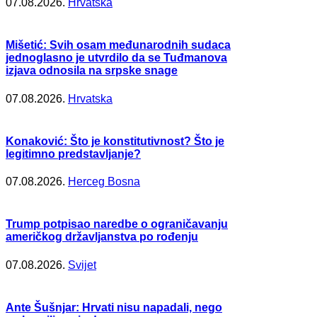
07.08.2026.
Hrvatska
Mišetić: Svih osam međunarodnih sudaca
jednoglasno je utvrdilo da se Tuđmanova
izjava odnosila na srpske snage
07.08.2026.
Hrvatska
Konaković: Što je konstitutivnost? Što je
legitimno predstavljanje?
07.08.2026.
Herceg Bosna
Trump potpisao naredbe o ograničavanju
američkog državljanstva po rođenju
07.08.2026.
Svijet
Ante Šušnjar: Hrvati nisu napadali, nego