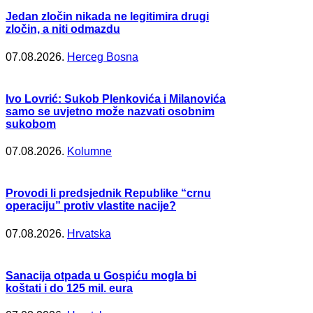
Jedan zločin nikada ne legitimira drugi
zločin, a niti odmazdu
07.08.2026.
Herceg Bosna
Ivo Lovrić: Sukob Plenkovića i Milanovića
samo se uvjetno može nazvati osobnim
sukobom
07.08.2026.
Kolumne
Provodi li predsjednik Republike “crnu
operaciju” protiv vlastite nacije?
07.08.2026.
Hrvatska
Sanacija otpada u Gospiću mogla bi
koštati i do 125 mil. eura