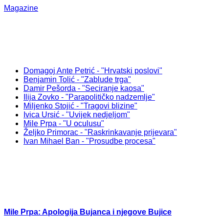
Magazine
Domagoj Ante Petrić - "Hrvatski poslovi"
Benjamin Tolić - "Zablude trga"
Damir Pešorda - "Seciranje kaosa"
Ilija Zovko - "Parapolitičko nadzemlje"
Miljenko Stojić - "Tragovi blizine"
Ivica Ursić - "Uvijek nedjeljom"
Mile Prpa - "U oculusu"
Željko Primorac - "Raskrinkavanje prijevara"
Ivan Mihael Ban - "Prosudbe procesa"
Mile Prpa: Apologija Bujanca i njegove Bujice