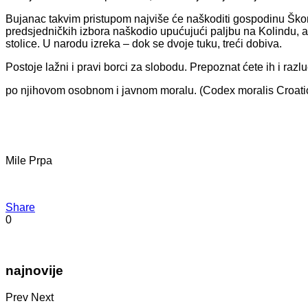
Bujanac takvim pristupom najviše će naškoditi gospodinu Škor
predsjedničkih izbora naškodio upućujući paljbu na Kolindu, a
stolice. U narodu izreka – dok se dvoje tuku, treći dobiva.
Postoje lažni i pravi borci za slobodu. Prepoznat ćete ih i razluč
po njihovom osobnom i javnom moralu. (Codex moralis Croat
Mile Prpa
Share
0
najnovije
Prev
Next