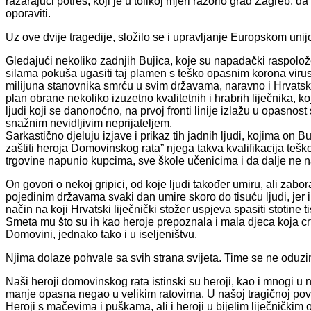
razarajući potres, koji je u tolikoj mjeri razorio grad Zagreb, 
oporaviti.
Uz ove dvije tragedije, složilo se i upravljanje Europskom unij
Gledajući nekoliko zadnjih Bujica, koje su napadački raspolože
silama pokuša ugasiti taj plamen s teško opasnim korona virus
milijuna stanovnika smrću u svim državama, naravno i Hrvatsko
plan obrane nekoliko izuzetno kvalitetnih i hrabrih liječnika, ko
ljudi koji se danonoćno, na prvoj fronti linije izlažu u opasnos
snažnim nevidljivim neprijateljem.
Sarkastično djeluju izjave i prikaz tih jadnih ljudi, kojima on
zaštiti heroja Domovinskog rata” njega takva kvalifikacija tešk
trgovine napunio kupcima, sve škole učenicima i da dalje ne 
On govori o nekoj gripici, od koje ljudi također umiru, ali zabor
pojedinim državama svaki dan umire skoro do tisuću ljudi, je
način na koji Hrvatski liječnički stožer uspjeva spasiti stotine 
Smeta mu što su ih kao heroje prepoznala i mala djeca koja crta
Domovini, jednako tako i u iseljeništvu.
Njima dolaze pohvale sa svih strana svijeta. Time se ne oduzim
Naši heroji domovinskog rata istinski su heroji, kao i mnogi u 
manje opasna negao u velikim ratovima. U našoj tragičnoj povijes
Heroji s mačevima i puškama, ali i heroji u bijelim liječničkim 