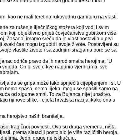
da će se za narednih dvadeset godina teško moći i
om, kao ne mali teret na rukovodnu garnituru na vlasti.
ne za rušenje liječničkog stožera koji vodi i svim
om koji objektivno prijeti čovječanstvu gubitkom više
j. Zasada, imamo sreću da je vlast postavila u prvi
ji svaki čas mogu izgubiti i svoje živote. Postavljeni su
t svoje vlastite živote i sa zadnjim snagama bore se sa
 Bujanac odriče pravo da ih narod smatra herojima. “U
o vrijeđa. On bi sve crkve napunio vjernicima, sve
nabrajam.
avlja da se gripa može lako spriječiti cijepljenjem i sl. U
r im nema spasa, nema lijeka, mogu se spasiti samo na
tisuća od sigurne smrti. To za Bujanca nije junaštvo.
ju njihove slike. I cijela hrvatska nacija, kako ona u
a herojstvo naših branitelja.
našoj tragičnoj povijesti. Ovo su druga vremena, ništa
ti, prema situaciji postojalo je više različitih heroja.
odjelima. Jedni druge ne isključuju.