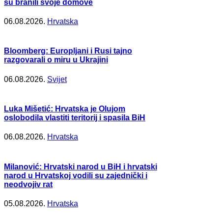
su branili svoje domove
06.08.2026.
Hrvatska
Bloomberg: Europljani i Rusi tajno
razgovarali o miru u Ukrajini
06.08.2026.
Svijet
Luka Mišetić: Hrvatska je Olujom
oslobodila vlastiti teritorij i spasila BiH
06.08.2026.
Hrvatska
Milanović: Hrvatski narod u BiH i hrvatski
narod u Hrvatskoj vodili su zajednički i
neodvojiv rat
05.08.2026.
Hrvatska