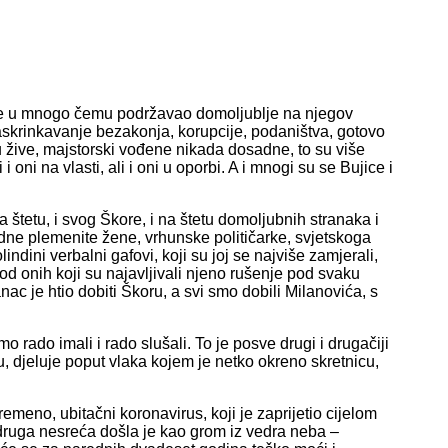
 je u mnogo čemu podržavao domoljublje na njegov
. Raskrinkavanje bezakonja, korupcije, podaništva, gotovo
 su žive, majstorski vođene nikada dosadne, to su više
 oni na vlasti, ali i oni u oporbi. A i mnogi su se Bujice i
štetu, i svog Škore, i na štetu domoljubnih stranaka i
edne plemenite žene, vrhunske političarke, svjetskoga
dini verbalni gafovi, koji su joj se najviše zamjerali,
, od onih koji su najavljivali njeno rušenje pod svaku
ac je htio dobiti Škoru, a svi smo dobili Milanovića, s
 rado imali i rado slušali. To je posve drugi i drugačiji
ju, djeluje poput vlaka kojem je netko okreno skretnicu,
emeno, ubitačni koronavirus, koji je zaprijetio cijelom
 druga nesreća došla je kao grom iz vedra neba –