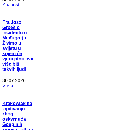
Znanost
Fra Jozo
Grbeš o
incidentu u
Međugorju:
Živimo u
svijetu u
kojem će
vjerojatno sve
više biti
takvih ljudi
30.07.2026.
Vjera
Krakowiak na
ispitivanju
zbog
oskvrnuća
Gospinih
kipova i oltara