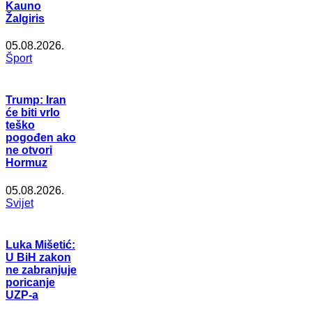
Kauno
Žalgiris
05.08.2026.
Šport
Trump: Iran
će biti vrlo
teško
pogođen ako
ne otvori
Hormuz
05.08.2026.
Svijet
Luka Mišetić:
U BiH zakon
ne zabranjuje
poricanje
UZP-a