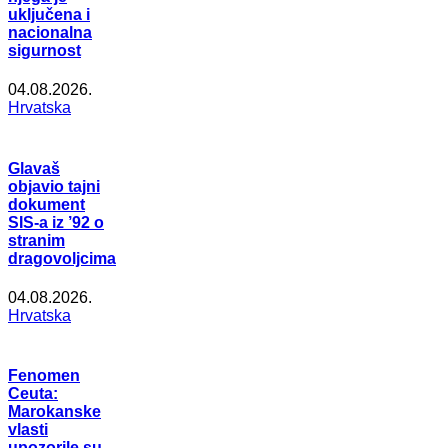
uključena i
nacionalna
sigurnost
04.08.2026.
Hrvatska
Glavaš
objavio tajni
dokument
SIS-a iz ’92 o
stranim
dragovoljcima
04.08.2026.
Hrvatska
Fenomen
Ceuta:
Marokanske
vlasti
upozorile su