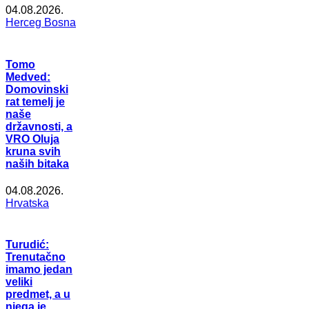
04.08.2026.
Herceg Bosna
Tomo
Medved:
Domovinski
rat temelj je
naše
državnosti, a
VRO Oluja
kruna svih
naših bitaka
04.08.2026.
Hrvatska
Turudić:
Trenutačno
imamo jedan
veliki
predmet, a u
njega je