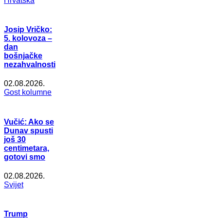
Hrvatska
Josip Vričko:
5. kolovoza –
dan
bošnjačke
nezahvalnosti
02.08.2026.
Gost kolumne
Vučić: Ako se
Dunav spusti
još 30
centimetara,
gotovi smo
02.08.2026.
Svijet
Trump