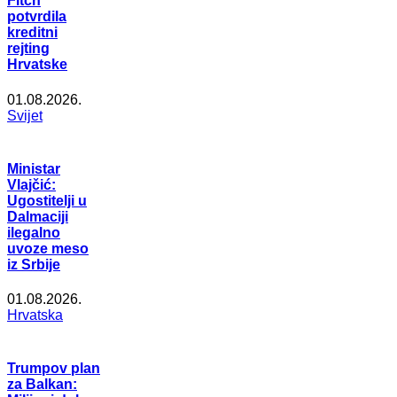
Fitch
potvrdila
kreditni
rejting
Hrvatske
01.08.2026.
Svijet
Ministar
Vlajčić:
Ugostitelji u
Dalmaciji
ilegalno
uvoze meso
iz Srbije
01.08.2026.
Hrvatska
Trumpov plan
za Balkan: