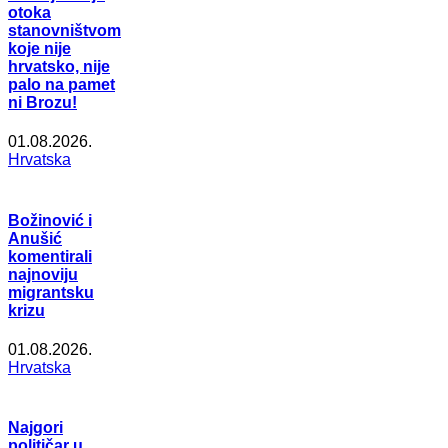
otoka
stanovništvom
koje nije
hrvatsko, nije
palo na pamet
ni Brozu!
01.08.2026.
Hrvatska
Božinović i
Anušić
komentirali
najnoviju
migrantsku
krizu
01.08.2026.
Hrvatska
Najgori
političar u