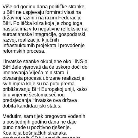
Više od godinu dana političke stranke
u BiH ne uspjevaju formirati vlast na
državnoj razini i na razini Federacije
BiH. Politička kriza koja je zbog toga
nastala ima vrlo negativne refleksije na
euroatlantske integracije, gospodarski
razvoj, realizaciju ključnih
infrastrukturnih projekata i provođenje
reformskih procesa.
Hrvatske stranke okupljene oko HNS-a
BiH žele vjerovati da će uskoro doći do
imenovanja Vijeća ministara i
otvaranja procesa ubrzane realizacije
svih mjera koje su na putu prema
približavanju BiH Europskoj uniji, kako
bi u vrijeme šestomjesečnog
predsjedanja Hrvatske ova država
dobila kandidacijski status.
Međutim, sam tijek pregovora vođenih
u posljednjih godinu dana ne daje
puno nade u pozitivno rješenje.
Koalicija bošnjačkih stranaka