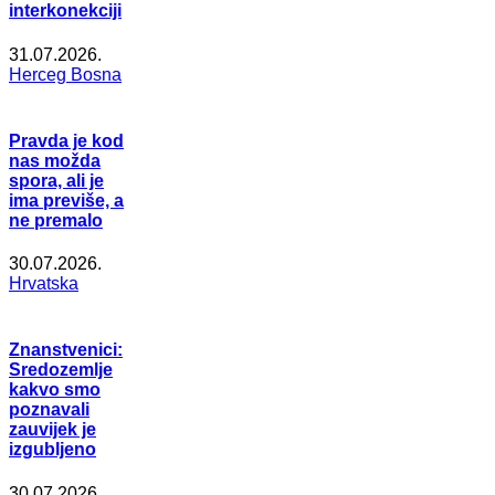
interkonekciji
31.07.2026.
Herceg Bosna
Pravda je kod
nas možda
spora, ali je
ima previše, a
ne premalo
30.07.2026.
Hrvatska
Znanstvenici:
Sredozemlje
kakvo smo
poznavali
zauvijek je
izgubljeno
30.07.2026.