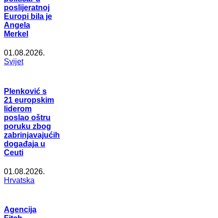
poslijeratnoj
Europi bila je
Angela
Merkel
01.08.2026.
Svijet
Plenković s
21 europskim
liderom
poslao oštru
poruku zbog
zabrinjavajućih
događaja u
Ceuti
01.08.2026.
Hrvatska
Agencija