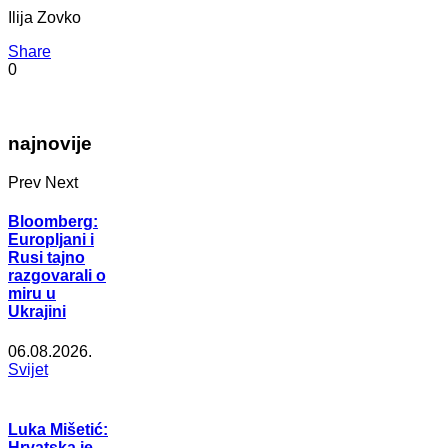
Ilija Zovko
Share
0
najnovije
Prev
Next
Bloomberg:
Europljani i
Rusi tajno
razgovarali o
miru u
Ukrajini
06.08.2026.
Svijet
Luka Mišetić:
Hrvatska je