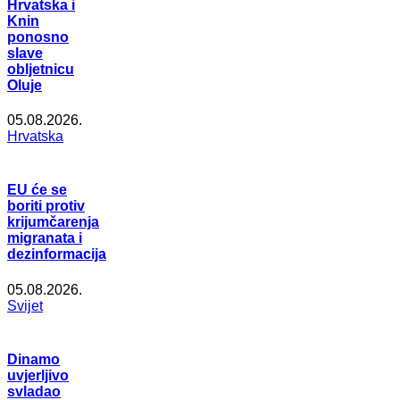
Hrvatska i
Knin
ponosno
slave
obljetnicu
Oluje
05.08.2026.
Hrvatska
EU će se
boriti protiv
krijumčarenja
migranata i
dezinformacija
05.08.2026.
Svijet
Dinamo
uvjerljivo
svladao