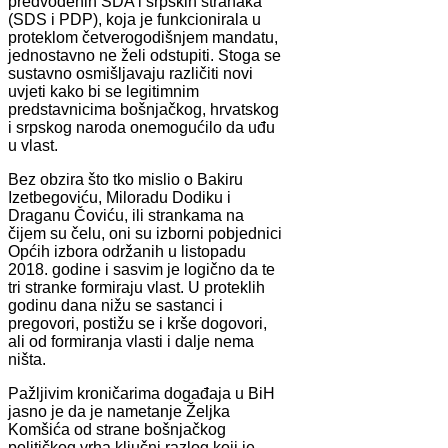
predvođenih SDA i srpskih stranaka
(SDS i PDP), koja je funkcionirala u
proteklom četverogodišnjem mandatu,
jednostavno ne želi odstupiti. Stoga se
sustavno osmišljavaju različiti novi
uvjeti kako bi se legitimnim
predstavnicima bošnjačkog, hrvatskog
i srpskog naroda onemogućilo da uđu
u vlast.
Bez obzira što tko mislio o Bakiru
Izetbegoviću, Miloradu Dodiku i
Draganu Čoviću, ili strankama na
čijem su čelu, oni su izborni pobjednici
Općih izbora održanih u listopadu
2018. godine i sasvim je logično da te
tri stranke formiraju vlast. U proteklih
godinu dana nižu se sastanci i
pregovori, postižu se i krše dogovori,
ali od formiranja vlasti i dalje nema
ništa.
Pažljivim kroničarima događaja u BiH
jasno je da je nametanje Željka
Komšića od strane bošnjačkog
političkog vrha ključni razlog koji je