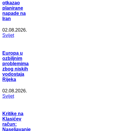
otkazao
planirane
napade na
Iran
02.08.2026.
Svijet
Europa u
ozbiljnim
problemima
zbog niskih
vodostaja
Rijeka
02.08.2026.
Svijet
Kritike na
Klasićev
račun:
Naseljavanje