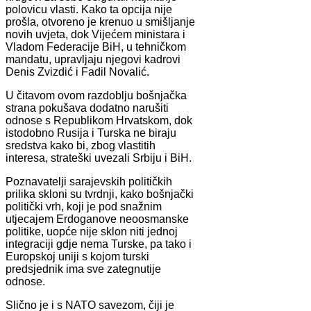
polovicu vlasti. Kako ta opcija nije
prošla, otvoreno je krenuo u smišljanje
novih uvjeta, dok Vijećem ministara i
Vladom Federacije BiH, u tehničkom
mandatu, upravljaju njegovi kadrovi
Denis Zvizdić i Fadil Novalić.
U čitavom ovom razdoblju bošnjačka
strana pokušava dodatno narušiti
odnose s Republikom Hrvatskom, dok
istodobno Rusija i Turska ne biraju
sredstva kako bi, zbog vlastitih
interesa, strateški uvezali Srbiju i BiH.
Poznavatelji sarajevskih političkih
prilika skloni su tvrdnji, kako bošnjački
politički vrh, koji je pod snažnim
utjecajem Erdoganove neoosmanske
politike, uopće nije sklon niti jednoj
integraciji gdje nema Turske, pa tako i
Europskoj uniji s kojom turski
predsjednik ima sve zategnutije
odnose.
Slično je i s NATO savezom, čiji je