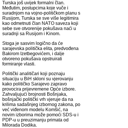
Turska još uvijek formalni član.
Međutim, postupcima koje vuče i
suradnjom na vojno-političkom planu s
Rusijom, Turska se sve više legitimira
kao odmetnuti član NATO saveza koji
sebe sve otvorenije pokušava naći u
suradnji sa Rusijom i Kinom.
Stoga je sasvim logično da će
sarajevska politička elita, predvođena
Bakirom Izetbegovićem, i dalje
otvoreno pokušava opstruirati
formiranje vlasti.
Politički analitičari koji poznaju
situaciju u BiH skloni su vjerovanju
kako političko Sarajevo zapravo
provocira prijevremene Opće izbore.
Zahvaljujući brojnosti Bošnjaka,
bošnjački politički vrh vjeruje da na
krilima sadašnjeg izbornog zakona, po
već viđenom modelu Komšić, na
novim izborima može pomoći SDS-u i
PDP-u u preuzimanju primata od
Milorada Dodika.