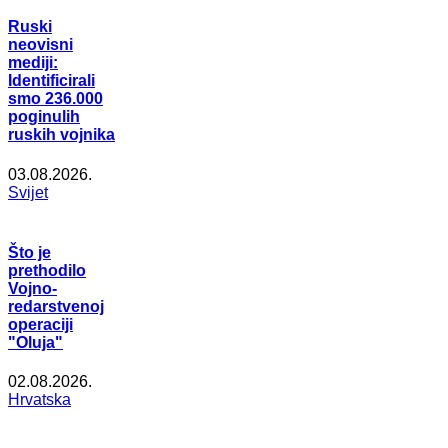
Ruski
neovisni
mediji:
Identificirali
smo 236.000
poginulih
ruskih vojnika
03.08.2026.
Svijet
Što je
prethodilo
Vojno-
redarstvenoj
operaciji
"Oluja"
02.08.2026.
Hrvatska