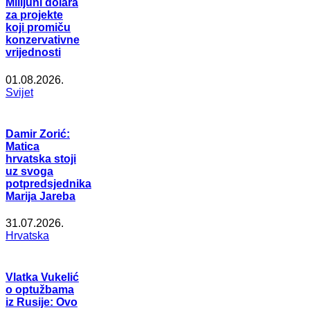
Milijuni dolara
za projekte
koji promiču
konzervativne
vrijednosti
01.08.2026.
Svijet
Damir Zorić:
Matica
hrvatska stoji
uz svoga
potpredsjednika
Marija Jareba
31.07.2026.
Hrvatska
Vlatka Vukelić
o optužbama
iz Rusije: Ovo