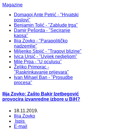
Magazine
Domagoj Ante Petrić - "Hrvatski
poslovi"
Benjamin Tolić - "Zablude trga"
Damir Pešorda - "Seciranje
kaosa"
Ilija Zovko - "Parapolitičko
nadzemlje"
Miljenko Stojić - "Tragovi blizine"
Ivica Ursić - "Uvijek nedjeljom"
Mile Prpa - "U oculusu"
Željko Primorac -
"Raskrinkavanje prijevara"
Ivan Mihael Ban - "Prosudbe
procesa"
Ilija Zovko: Zašto Bakir Izetbegović
provocira izvanredne izbore u BiH?
18.11.2019.
Ilija Zovko
Ispis
E-mail