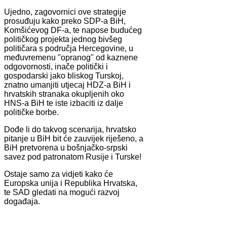
Ujedno, zagovornici ove strategije
prosuđuju kako preko SDP-a BiH,
Komšićevog DF-a, te napose budućeg
političkog projekta jednog bivšeg
političara s područja Hercegovine, u
međuvremenu "opranog" od kaznene
odgovornosti, inače politički i
gospodarski jako bliskog Turskoj,
znatno umanjiti utjecaj HDZ-a BiH i
hrvatskih stranaka okupljenih oko
HNS-a BiH te iste izbaciti iz dalje
političke borbe.
Dođe li do takvog scenarija, hrvatsko
pitanje u BiH bit će zauvijek riješeno, a
BiH pretvorena u bošnjačko-srpski
savez pod patronatom Rusije i Turske!
Ostaje samo za vidjeti kako će
Europska unija i Republika Hrvatska,
te SAD gledati na mogući razvoj
događaja.