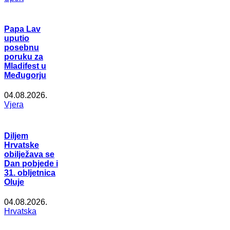
Papa Lav
uputio
posebnu
poruku za
Mladifest u
Međugorju
04.08.2026.
Vjera
Diljem
Hrvatske
obilježava se
Dan pobjede i
31. obljetnica
Oluje
04.08.2026.
Hrvatska