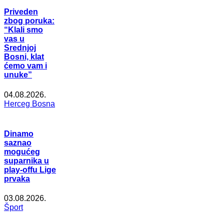
Priveden
zbog poruka:
“Klali smo
vas u
Srednjoj
Bosni, klat
ćemo vam i
unuke”
04.08.2026.
Herceg Bosna
Dinamo
saznao
mogućeg
suparnika u
play-offu Lige
prvaka
03.08.2026.
Šport