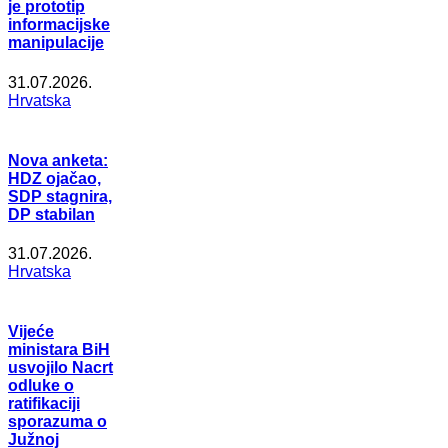
je prototip
informacijske
manipulacije
31.07.2026.
Hrvatska
Nova anketa:
HDZ ojačao,
SDP stagnira,
DP stabilan
31.07.2026.
Hrvatska
Vijeće
ministara BiH
usvojilo Nacrt
odluke o
ratifikaciji
sporazuma o
Južnoj