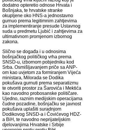
dodatno opteretio odnose Hrvata i
Bošnjaka, te hrvatske stranke
okupljene oko HNS-a jednostavno
gurnuo prema legitimnim zahtjevima
za implementiranje presude Ustavnog
suda u predmetu Ljubić i zahtjevima za
ultimativnom promjenom izbornog
zakona.
Slično se događa i u odnosima
bošnjačkog političkog vrha prema
SNSD-u, izbornom pobjedniku kod
Srba. Osmišljavanjem priče sa ANP-
om kao uvjetom za formiranjem Vijeća
ministara, Milorada se Dodika
pokušava gurnuti prema separatizmu
te otvoriti prostor za Šarovića i Mektića
kao navodno probosanske političare.
Ujedno, raznim medijskim operacijama
čudne pozadine, bošnjačku se javnost
pokušava uplašiti suradnjom
Dodikovog SNSD-a i Čovićevog HDZ-
a BiH, te navodno neprijateljskim
djelovanjima Hrvatske i Srbije
uperenim protiv protiv BiH.