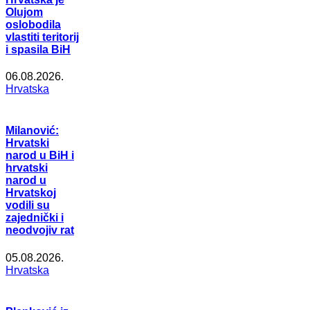
Olujom
oslobodila
vlastiti teritorij
i spasila BiH
06.08.2026.
Hrvatska
Milanović:
Hrvatski
narod u BiH i
hrvatski
narod u
Hrvatskoj
vodili su
zajednički i
neodvojiv rat
05.08.2026.
Hrvatska