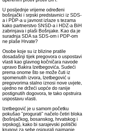
U posljednje vrijeme određeni
bošnjački i srpski predstavnici iz SDS-
a i PDP-a u javnost izlaze s tezama
kako partnerstvo SNSD-a i HDZ-a BiH
zabrinjava i plaši Bošnjake. Kao da je
suradnja SDA sa SDS-om i PDP-om
ne plaše Hrvate?
Osobe koje su iz blizine pratile
dosadašnji tijek pregovora o uspostavi
vlasti kao glavnog kočničara navode
upravo Bakira Izetbegovića. Sudeći
prema onome što se može čuti iz
spomenutih izvora, Izetbegović u
pregovorima stalno iznosi nove uvjete,
ujedno ne držeći uopće do ranije
postignutih dogovora, te tako opstruira
uspostavu vlasti.
Izetbegović je u samom početku
pokušao "progurati" načelo četiri bloka
(bošnjačkog, bosanskog, hrvatskog i
srpskog), kako bi sarajevski politički
krugovi za sebe osigurali najmanje