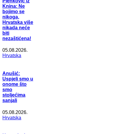
Plenković iz
Knina: Ne
bojimo se
nikoga,
Hrvatska više
nikada neće
biti
nezaštićena!
05.08.2026.
Hrvatska
Anušić:
Uspjeli smo u
onome što
smo
stoljećima
sanjali
05.08.2026.
Hrvatska