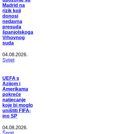
Madrid na
rizik koji
donosi
nedavna
presuda
španjolskoga
Vrhovnog
suda
04.08.2026.
Svijet
UEFA s
Azijom i
Amerikama
pokreće
natjecanje
koje bi moglo
uništiti FIFA-
ino SP
04.08.2026.
Šport