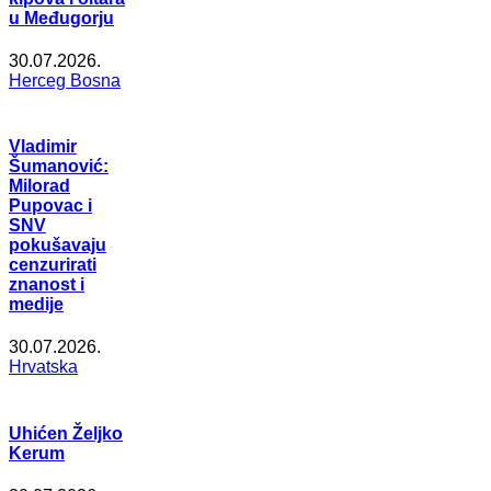
u Međugorju
30.07.2026.
Herceg Bosna
Vladimir
Šumanović:
Milorad
Pupovac i
SNV
pokušavaju
cenzurirati
znanost i
medije
30.07.2026.
Hrvatska
Uhićen Željko
Kerum