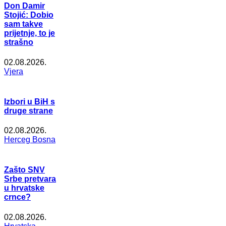
Don Damir
Stojić: Dobio
sam takve
prijetnje, to je
strašno
02.08.2026.
Vjera
Izbori u BiH s
druge strane
02.08.2026.
Herceg Bosna
Zašto SNV
Srbe pretvara
u hrvatske
crnce?
02.08.2026.