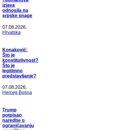
izjava
odnosila na
srpske snage
07.08.2026.
Hrvatska
Konaković:
Što je
konstitutivnost?
Što je
legitimno
predstavljanje?
07.08.2026.
Herceg Bosna
Trump
potpisao
naredbe o
ograničavanju