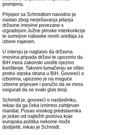
promjenu.
Prijepor sa Schmidtom navodno je
nastao zbog nerješavanja pitanja
državne imovine povezane s
izgradnjom Južne plinske interkonkcije
te sumnjive nabavke novih uređaja za
izbore najesen.
U intervju je naglasio da državna
imovina pripada državi te upozorio da
BiH mora zakonski urediti njezino
korištenje. Takvom tumačenju se oštro
protivi srpska strana u BiH. Govoreći o
izborima, upozorio je na moguće
izborne prijevare i poručio da se mora
osigurati da se svaki glas broji.
Schmidt je, govoreći o nasljedniku,
rekao da ga čeka iznimno zahtjevan
mandat. Posao visokog predstavnika
je jedan od najtežih poslova koje
europska politika nekome može
dodijeliti, rekao je Schmidt.