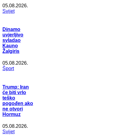
05.08.2026.
Svijet
Dinamo
uvjerljivo
svladao
Kauno
Žalgiris
05.08.2026.
Šport
Trump: Iran
će biti vrlo
teško
pogođen ako
ne otvori
Hormuz
05.08.2026.
Svijet