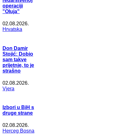
redarstvenoj
operaciji
"Oluja"
02.08.2026.
Hrvatska
Don Damir
Stojić: Dobio
sam takve
prijetnje, to je
strašno
02.08.2026.
Vjera
Izbori u BiH s
druge strane
02.08.2026.
Herceg Bosna