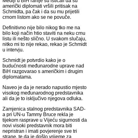
Mediji u BiH ranije su isticali da su
američki diplomati vršili pritisak na
Schmidta, pa čak i da su mu prijetili
crnom listom ako se ne povuče.
Definitivno nije bilo nikog tko me na
bilo koji način htio staviti na neku crnu
listu ili nešto slično. U svakom slučaju,
nitko mi to nije rekao, rekao je Schmidt
u intervju.
Schmidt je potvrdio kako je o
budućnosti međunarodne uprave nad
BiH razgovarao s američkim i drugim
diplomatama.
Naveo je da je nerado napustio mjesto
visokog međunarodnog predstavnika
ali da je to isključivo njegova odluka.
Zamjenica stalnog predstavnika SAD-
a pri UN-u Tammy Bruce rekla je
tijekom rasprave u Vijeću sigurnosti da
novi visoki predstavnik mora biti
nepristran i imati povjerenje sve tri
strane, te da je došlo vrijeme za