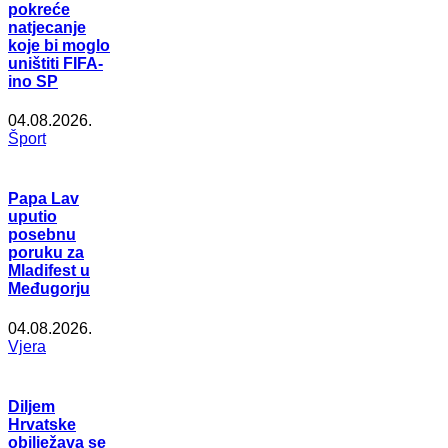
pokreće
natjecanje
koje bi moglo
uništiti FIFA-
ino SP
04.08.2026.
Šport
Papa Lav
uputio
posebnu
poruku za
Mladifest u
Međugorju
04.08.2026.
Vjera
Diljem
Hrvatske
obilježava se