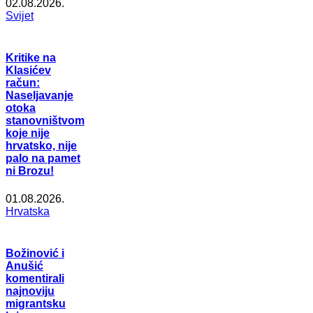
02.08.2026.
Svijet
Kritike na
Klasićev
račun:
Naseljavanje
otoka
stanovništvom
koje nije
hrvatsko, nije
palo na pamet
ni Brozu!
01.08.2026.
Hrvatska
Božinović i
Anušić
komentirali
najnoviju
migrantsku