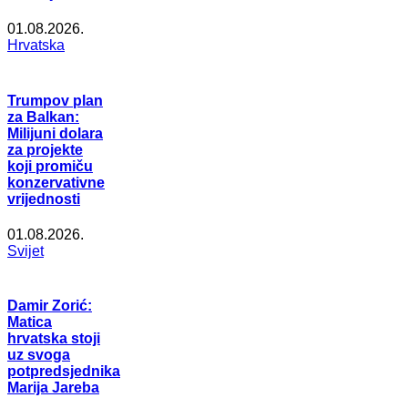
01.08.2026.
Hrvatska
Trumpov plan
za Balkan:
Milijuni dolara
za projekte
koji promiču
konzervativne
vrijednosti
01.08.2026.
Svijet
Damir Zorić:
Matica
hrvatska stoji
uz svoga
potpredsjednika
Marija Jareba