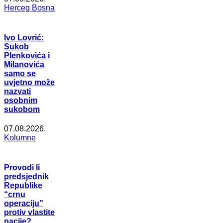
Herceg Bosna
Ivo Lovrić:
Sukob
Plenkovića i
Milanovića
samo se
uvjetno može
nazvati
osobnim
sukobom
07.08.2026.
Kolumne
Provodi li
predsjednik
Republike
“crnu
operaciju”
protiv vlastite
nacije?