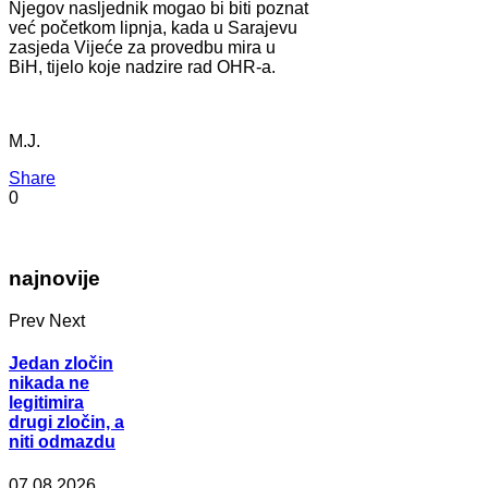
Njegov nasljednik mogao bi biti poznat
već početkom lipnja, kada u Sarajevu
zasjeda Vijeće za provedbu mira u
BiH, tijelo koje nadzire rad OHR-a.
M.J.
Share
0
najnovije
Prev
Next
Jedan zločin
nikada ne
legitimira
drugi zločin, a
niti odmazdu
07.08.2026.