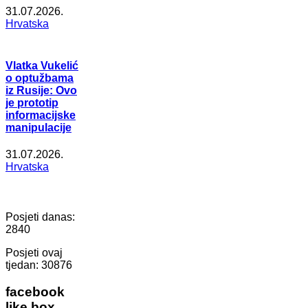
31.07.2026.
Hrvatska
Vlatka Vukelić
o optužbama
iz Rusije: Ovo
je prototip
informacijske
manipulacije
31.07.2026.
Hrvatska
Posjeti danas:
2840
Posjeti ovaj
tjedan:
30876
facebook
like box