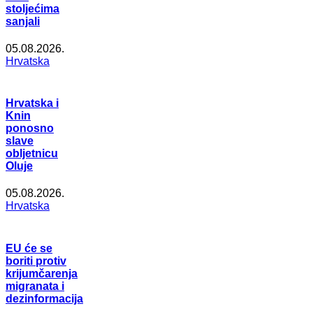
stoljećima
sanjali
05.08.2026.
Hrvatska
Hrvatska i
Knin
ponosno
slave
obljetnicu
Oluje
05.08.2026.
Hrvatska
EU će se
boriti protiv
krijumčarenja
migranata i
dezinformacija