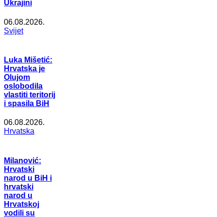
Ukrajini
06.08.2026.
Svijet
Luka Mišetić:
Hrvatska je
Olujom
oslobodila
vlastiti teritorij
i spasila BiH
06.08.2026.
Hrvatska
Milanović:
Hrvatski
narod u BiH i
hrvatski
narod u
Hrvatskoj
vodili su