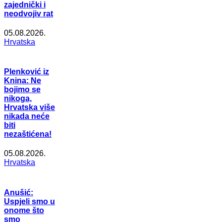
zajednički i
neodvojiv rat
05.08.2026.
Hrvatska
Plenković iz
Knina: Ne
bojimo se
nikoga,
Hrvatska više
nikada neće
biti
nezaštićena!
05.08.2026.
Hrvatska
Anušić:
Uspjeli smo u
onome što
smo