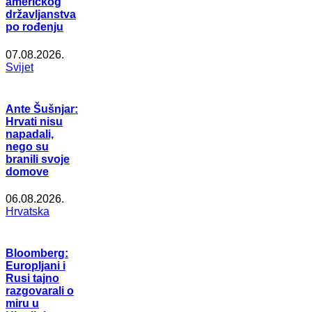
američkog
državljanstva
po rođenju
07.08.2026.
Svijet
Ante Šušnjar:
Hrvati nisu
napadali,
nego su
branili svoje
domove
06.08.2026.
Hrvatska
Bloomberg:
Europljani i
Rusi tajno
razgovarali o
miru u