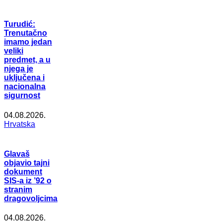
Turudić:
Trenutačno
imamo jedan
veliki
predmet, a u
njega je
uključena i
nacionalna
sigurnost
04.08.2026.
Hrvatska
Glavaš
objavio tajni
dokument
SIS-a iz ’92 o
stranim
dragovoljcima
04.08.2026.