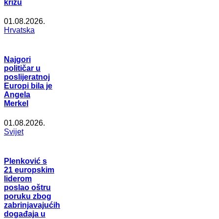
krizu
01.08.2026.
Hrvatska
Najgori
političar u
poslijeratnoj
Europi bila je
Angela
Merkel
01.08.2026.
Svijet
Plenković s
21 europskim
liderom
poslao oštru
poruku zbog
zabrinjavajućih
događaja u