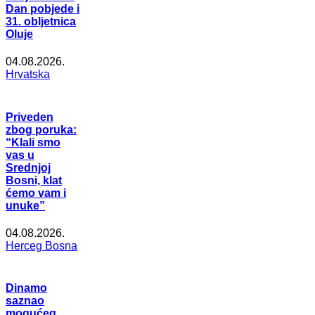
Dan pobjede i
31. obljetnica
Oluje
04.08.2026.
Hrvatska
Priveden
zbog poruka:
“Klali smo
vas u
Srednjoj
Bosni, klat
ćemo vam i
unuke”
04.08.2026.
Herceg Bosna
Dinamo
saznao
mogućeg