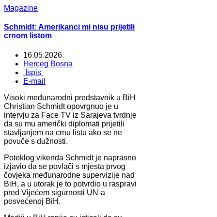
Magazine
Schmidt: Amerikanci mi nisu prijetili
crnom listom
16.05.2026.
Herceg Bosna
Ispis
E-mail
Visoki međunarodni predstavnik u BiH
Christian Schmidt opovrgnuo je u
intervju za Face TV iz Sarajeva tvrdnje
da su mu američki diplomati prijetili
stavljanjem na crnu listu ako se ne
povuče s dužnosti.
Poteklog vikenda Schmidt je naprasno
izjavio da se povlači s mjesta prvog
čovjeka međunarodne supervizije nad
BiH, a u utorak je to potvrdio u raspravi
pred Vijećem sigurnosti UN-a
posvećenoj BiH.