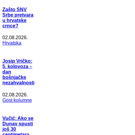
Zašto SNV
Srbe pretvara
u hrvatske
crnce?
02.08.2026.
Hrvatska
Josip Vričko:
5. kolovoza –
dan
bošnjačke
nezahvalnosti
02.08.2026.
Gost kolumne
Vučić: Ako se
Dunav spusti
još 30
centimetara,