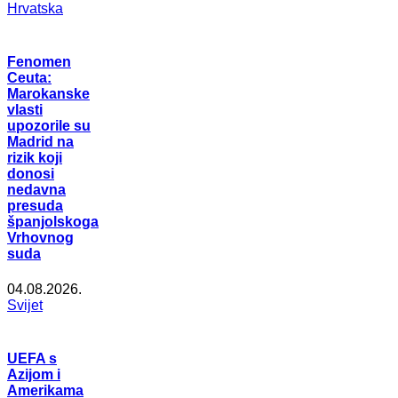
Hrvatska
Fenomen
Ceuta:
Marokanske
vlasti
upozorile su
Madrid na
rizik koji
donosi
nedavna
presuda
španjolskoga
Vrhovnog
suda
04.08.2026.
Svijet
UEFA s
Azijom i
Amerikama