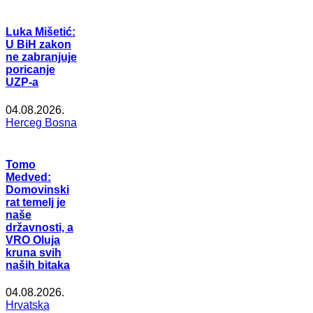
Luka Mišetić:
U BiH zakon
ne zabranjuje
poricanje
UZP-a
04.08.2026.
Herceg Bosna
Tomo
Medved:
Domovinski
rat temelj je
naše
državnosti, a
VRO Oluja
kruna svih
naših bitaka
04.08.2026.
Hrvatska