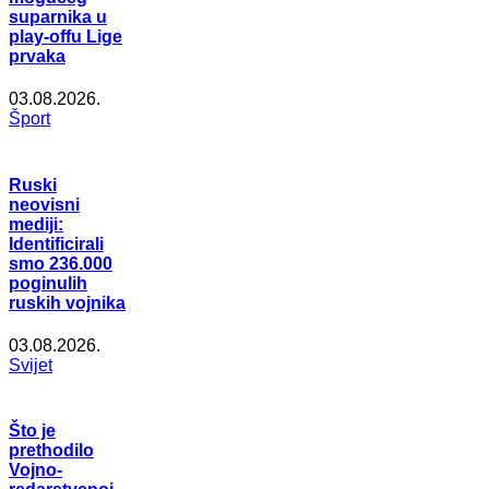
suparnika u
play-offu Lige
prvaka
03.08.2026.
Šport
Ruski
neovisni
mediji:
Identificirali
smo 236.000
poginulih
ruskih vojnika
03.08.2026.
Svijet
Što je
prethodilo
Vojno-