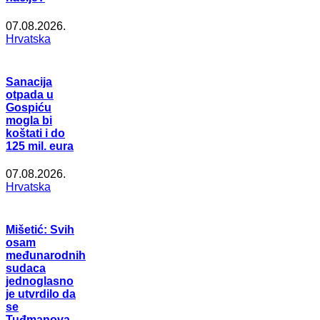
07.08.2026.
Hrvatska
Sanacija
otpada u
Gospiću
mogla bi
koštati i do
125 mil. eura
07.08.2026.
Hrvatska
Mišetić: Svih
osam
međunarodnih
sudaca
jednoglasno
je utvrdilo da
se
Tuđmanova