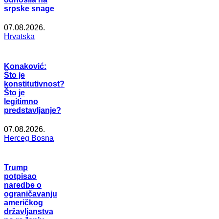
srpske snage
07.08.2026.
Hrvatska
Konaković:
Što je
konstitutivnost?
Što je
legitimno
predstavljanje?
07.08.2026.
Herceg Bosna
Trump
potpisao
naredbe o
ograničavanju
američkog
državljanstva