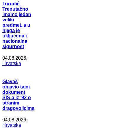
Turudić:
Trenutačno
imamo jedan
veliki
predmet, a u
njega je
uključena i
nacionalna
sigurnost
04.08.2026.
Hrvatska
Glavaš
objavio tajni
dokument
SIS-a iz ’92 o
stranim
dragovoljcima
04.08.2026.
Hrvatska