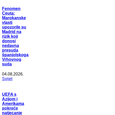
Fenomen
Ceuta:
Marokanske
vlasti
upozorile su
Madrid na
rizik koji
donosi
nedavna
presuda
španjolskoga
Vrhovnog
suda
04.08.2026.
Svijet
UEFA s
Azijom i
Amerikama
pokreće
natjecanje