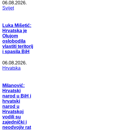
06.08.2026.
Svijet
Luka Mišetić:
Hrvatska je
Olujom
oslobodila
vlastiti teritorij
i spasila BiH
06.08.2026.
Hrvatska
Milanović:
Hrvatski
narod u BiH i
hrvatski
narod u
Hrvatskoj
vodili su
zajednički i
neodvojiv rat