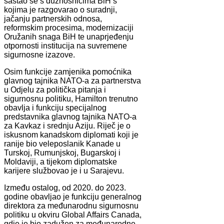
sastao se s dužnosnicima BiH s
kojima je razgovarao o suradnji,
jačanju partnerskih odnosa,
reformskim procesima, modernizaciji
Oružanih snaga BiH te unaprjeđenju
otpornosti institucija na suvremene
sigurnosne izazove.
Osim funkcije zamjenika pomoćnika
glavnog tajnika NATO-a za partnerstva
u Odjelu za politička pitanja i
sigurnosnu politiku, Hamilton trenutno
obavlja i funkciju specijalnog
predstavnika glavnog tajnika NATO-a
za Kavkaz i srednju Aziju. Riječ je o
iskusnom kanadskom diplomati koji je
ranije bio veleposlanik Kanade u
Turskoj, Rumunjskoj, Bugarskoj i
Moldaviji, a tijekom diplomatske
karijere službovao je i u Sarajevu.
Između ostalog, od 2020. do 2023.
godine obavljao je funkciju generalnog
direktora za međunarodnu sigurnosnu
politiku u okviru Global Affairs Canada,
gdje je bio zadužen za međunarodne