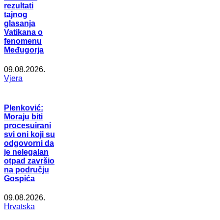
rezultati
tajnog
glasanja
Vatikana o
fenomenu
Međugorja
09.08.2026.
Vjera
Plenković:
Moraju biti
procesuirani
svi oni koji su
odgovorni da
je nelegalan
otpad završio
na području
Gospića
09.08.2026.
Hrvatska