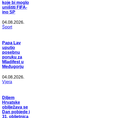
koje bi moglo
uništiti FIFA-
ino SP
04.08.2026.
Šport
Papa Lav
uputio
posebnu
poruku za
Mladifest u
Međugorju
04.08.2026.
Vjera
Diljem
Hrvatske
obilježava se
Dan pobjede i
31. obljetnica