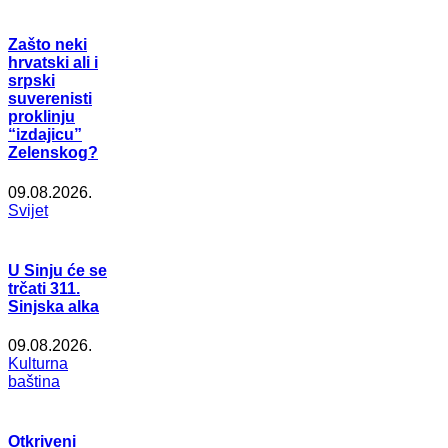
Zašto neki
hrvatski ali i
srpski
suverenisti
proklinju
“izdajicu”
Zelenskog?
09.08.2026.
Svijet
U Sinju će se
trčati 311.
Sinjska alka
09.08.2026.
Kulturna
baština
Otkriveni