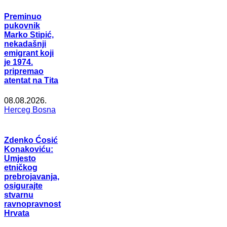
Preminuo
pukovnik
Marko Stipić,
nekadašnji
emigrant koji
je 1974.
pripremao
atentat na Tita
08.08.2026.
Herceg Bosna
Zdenko Ćosić
Konakoviću:
Umjesto
etničkog
prebrojavanja,
osigurajte
stvarnu
ravnopravnost
Hrvata