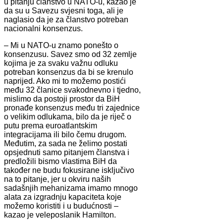
u pitanju članstvo u NATO-u, kazao je
da su u Savezu svjesni toga, ali je
naglasio da je za članstvo potreban
nacionalni konsenzus.
– Mi u NATO-u znamo ponešto o
konsenzusu. Savez smo od 32 zemlje
kojima je za svaku važnu odluku
potreban konsenzus da bi se krenulo
naprijed. Ako mi to možemo postići
među 32 članice svakodnevno i tjedno,
mislimo da postoji prostor da BiH
pronađe konsenzus među tri zajednice
o velikim odlukama, bilo da je riječ o
putu prema euroatlantskim
integracijama ili bilo čemu drugom.
Međutim, za sada ne želimo postati
opsjednuti samo pitanjem članstva i
predložili bismo vlastima BiH da
također ne budu fokusirane isključivo
na to pitanje, jer u okviru naših
sadašnjih mehanizama imamo mnogo
alata za izgradnju kapaciteta koje
možemo koristiti i u budućnosti –
kazao je veleposlanik Hamilton.