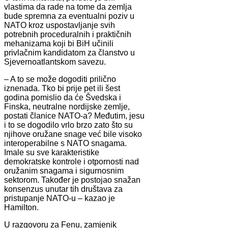
vlastima da rade na tome da zemlja
bude spremna za eventualni poziv u
NATO kroz uspostavljanje svih
potrebnih proceduralnih i praktičnih
mehanizama koji bi BiH učinili
privlačnim kandidatom za članstvo u
Sjevernoatlantskom savezu.
– A to se može dogoditi prilično
iznenada. Tko bi prije pet ili šest
godina pomislio da će Švedska i
Finska, neutralne nordijske zemlje,
postati članice NATO-a? Međutim, jesu
i to se dogodilo vrlo brzo zato što su
njihove oružane snage već bile visoko
interoperabilne s NATO snagama.
Imale su sve karakteristike
demokratske kontrole i otpornosti nad
oružanim snagama i sigurnosnim
sektorom. Također je postojao snažan
konsenzus unutar tih društava za
pristupanje NATO-u – kazao je
Hamilton.
U razgovoru za Fenu, zamjenik