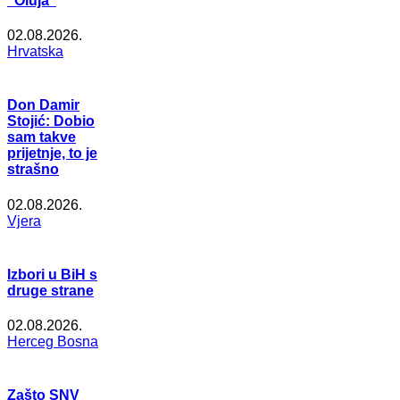
"Oluja"
02.08.2026.
Hrvatska
Don Damir
Stojić: Dobio
sam takve
prijetnje, to je
strašno
02.08.2026.
Vjera
Izbori u BiH s
druge strane
02.08.2026.
Herceg Bosna
Zašto SNV