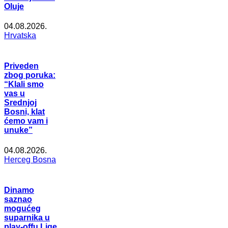
Oluje
04.08.2026.
Hrvatska
Priveden
zbog poruka:
“Klali smo
vas u
Srednjoj
Bosni, klat
ćemo vam i
unuke”
04.08.2026.
Herceg Bosna
Dinamo
saznao
mogućeg
suparnika u
play-offu Lige