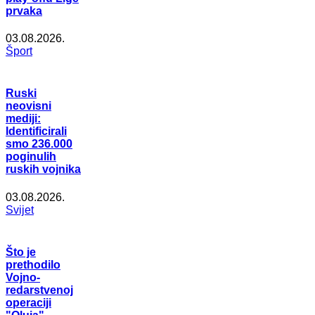
prvaka
03.08.2026.
Šport
Ruski
neovisni
mediji:
Identificirali
smo 236.000
poginulih
ruskih vojnika
03.08.2026.
Svijet
Što je
prethodilo
Vojno-
redarstvenoj
operaciji