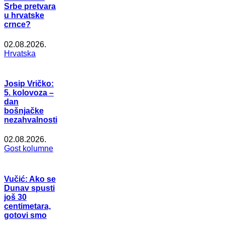
Srbe pretvara
u hrvatske
crnce?
02.08.2026.
Hrvatska
Josip Vričko:
5. kolovoza –
dan
bošnjačke
nezahvalnosti
02.08.2026.
Gost kolumne
Vučić: Ako se
Dunav spusti
još 30
centimetara,
gotovi smo