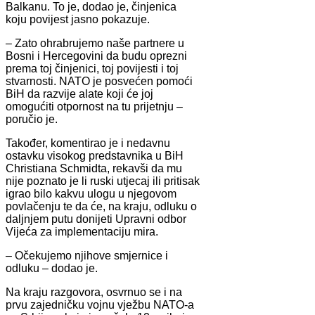
Balkanu. To je, dodao je, činjenica
koju povijest jasno pokazuje.
– Zato ohrabrujemo naše partnere u
Bosni i Hercegovini da budu oprezni
prema toj činjenici, toj povijesti i toj
stvarnosti. NATO je posvećen pomoći
BiH da razvije alate koji će joj
omogućiti otpornost na tu prijetnju –
poručio je.
Također, komentirao je i nedavnu
ostavku visokog predstavnika u BiH
Christiana Schmidta, rekavši da mu
nije poznato je li ruski utjecaj ili pritisak
igrao bilo kakvu ulogu u njegovom
povlačenju te da će, na kraju, odluku o
daljnjem putu donijeti Upravni odbor
Vijeća za implementaciju mira.
– Očekujemo njihove smjernice i
odluku – dodao je.
Na kraju razgovora, osvrnuo se i na
prvu zajedničku vojnu vježbu NATO-a