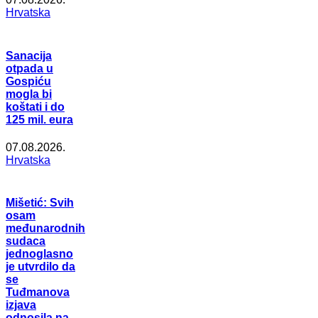
Hrvatska
Sanacija
otpada u
Gospiću
mogla bi
koštati i do
125 mil. eura
07.08.2026.
Hrvatska
Mišetić: Svih
osam
međunarodnih
sudaca
jednoglasno
je utvrdilo da
se
Tuđmanova
izjava
odnosila na