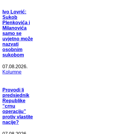
Ivo Lovrić:
Sukob
Plenkovića i
Milanovića
samo se
uvjetno može
nazvati
osobnim
sukobom
07.08.2026.
Kolumne
Provodi li
predsjednik
Republike
“crnu
operaciju”
protiv vlastite
nacije?
07.08.2026.