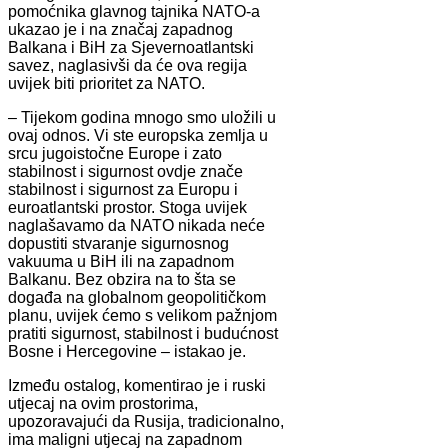
pomoćnika glavnog tajnika NATO-a
ukazao je i na značaj zapadnog
Balkana i BiH za Sjevernoatlantski
savez, naglasivši da će ova regija
uvijek biti prioritet za NATO.
– Tijekom godina mnogo smo uložili u
ovaj odnos. Vi ste europska zemlja u
srcu jugoistočne Europe i zato
stabilnost i sigurnost ovdje znače
stabilnost i sigurnost za Europu i
euroatlantski prostor. Stoga uvijek
naglašavamo da NATO nikada neće
dopustiti stvaranje sigurnosnog
vakuuma u BiH ili na zapadnom
Balkanu. Bez obzira na to šta se
događa na globalnom geopolitičkom
planu, uvijek ćemo s velikom pažnjom
pratiti sigurnost, stabilnost i budućnost
Bosne i Hercegovine – istakao je.
Između ostalog, komentirao je i ruski
utjecaj na ovim prostorima,
upozoravajući da Rusija, tradicionalno,
ima maligni utjecaj na zapadnom