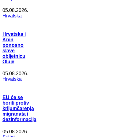
05.08.2026.
Hrvatska
Hrvatska i
Knin
ponosno
slave
obljetnicu
Oluje
05.08.2026.
Hrvatska
EU će se
boriti protiv
krijumčarenja
migranata i
dezinformacija
05.08.2026.