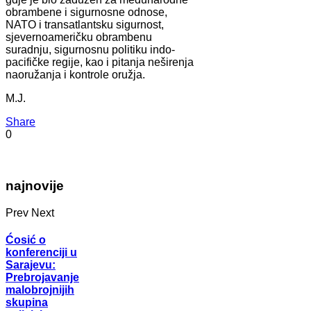
obrambene i sigurnosne odnose,
NATO i transatlantsku sigurnost,
sjevernoameričku obrambenu
suradnju, sigurnosnu politiku indo-
pacifičke regije, kao i pitanja neširenja
naoružanja i kontrole oružja.
M.J.
Share
0
najnovije
Prev
Next
Ćosić o
konferenciji u
Sarajevu:
Prebrojavanje
malobrojnijih
skupina