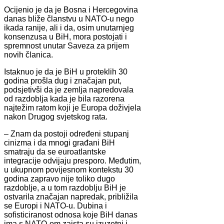
Ocijenio je da je Bosna i Hercegovina
danas bliže članstvu u NATO-u nego
ikada ranije, ali i da, osim unutarnjeg
konsenzusa u BiH, mora postojati i
spremnost unutar Saveza za prijem
novih članica.
Istaknuo je da je BiH u proteklih 30
godina prošla dug i značajan put,
podsjetivši da je zemlja napredovala
od razdoblja kada je bila razorena
najtežim ratom koji je Europa doživjela
nakon Drugog svjetskog rata.
– Znam da postoji određeni stupanj
cinizma i da mnogi građani BiH
smatraju da se euroatlantske
integracije odvijaju presporo. Međutim,
u ukupnom povijesnom kontekstu 30
godina zapravo nije toliko dugo
razdoblje, a u tom razdoblju BiH je
ostvarila značajan napredak, približila
se Europi i NATO-u. Dubina i
sofisticiranost odnosa koje BiH danas
ima s NATO-om zaista su izuzetni i