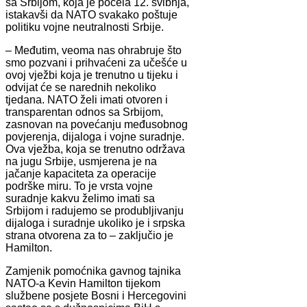
sa Srbijom, koja je počela 12. svibnja,
istakavši da NATO svakako poštuje
politiku vojne neutralnosti Srbije.
– Međutim, veoma nas ohrabruje što
smo pozvani i prihvaćeni za učešće u
ovoj vježbi koja je trenutno u tijeku i
odvijat će se narednih nekoliko
tjedana. NATO želi imati otvoren i
transparentan odnos sa Srbijom,
zasnovan na povećanju međusobnog
povjerenja, dijaloga i vojne suradnje.
Ova vježba, koja se trenutno održava
na jugu Srbije, usmjerena je na
jačanje kapaciteta za operacije
podrške miru. To je vrsta vojne
suradnje kakvu želimo imati sa
Srbijom i radujemo se produbljivanju
dijaloga i suradnje ukoliko je i srpska
strana otvorena za to – zaključio je
Hamilton.
Zamjenik pomoćnika gavnog tajnika
NATO-a Kevin Hamilton tijekom
službene posjete Bosni i Hercegovini