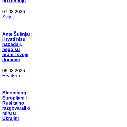
po rođenju
07.08.2026.
Svijet
Ante Šušnjar:
Hrvati nisu
napadali,
nego su
branili svoje
domove
06.08.2026.
Hrvatska
Bloomberg:
Europljani i
Rusi tajno
razgovarali o
miru u
Ukrajini