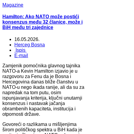
Magazine
Hamilton: Ako NATO može postići
konsenzus među 32 članice, može i
BiH među tri zajednice
16.05.2026.
Herceg Bosna
Ispis
E-mail
Zamjenik pomoćnika glavnog tajnika
NATO-a Kevin Hamilton izjavio je u
razgovoru za Fenu da je Bosna i
Hercegovina danas bliže članstvu u
NATO-u nego ikada ranije, ali da su za
napredak na tom putu, osim
ispunjavanja kriterija, ključni unutarnji
konsenzus i nastavak jačanja
obrambenih kapaciteta, institucija i
otpornosti države.
Govoreći o razlikama u mišljenjima
širom političkog spektra u BiH kada je