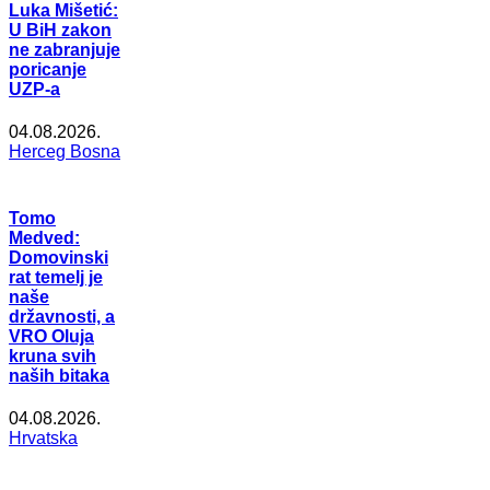
Luka Mišetić:
U BiH zakon
ne zabranjuje
poricanje
UZP-a
04.08.2026.
Herceg Bosna
Tomo
Medved:
Domovinski
rat temelj je
naše
državnosti, a
VRO Oluja
kruna svih
naših bitaka
04.08.2026.
Hrvatska