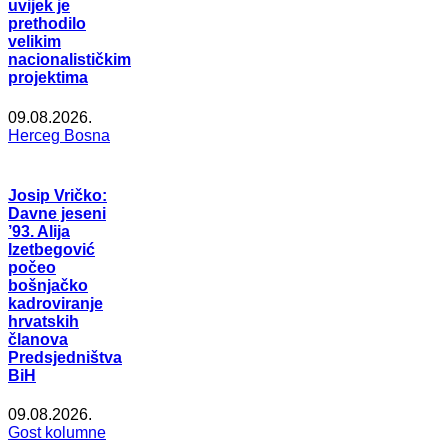
uvijek je
prethodilo
velikim
nacionalističkim
projektima
09.08.2026.
Herceg Bosna
Josip Vričko:
Davne jeseni
’93. Alija
Izetbegović
počeo
bošnjačko
kadroviranje
hrvatskih
članova
Predsjedništva
BiH
09.08.2026.
Gost kolumne