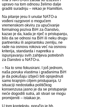
upravo na tom odnosu želimo dalje
graditi suradnju – rekao je Hamilton.
Na pitanje jesu li unutar NATO-a
vođeni razgovori o mogućem
vremenskom okviru za upućivanje
formalnog poziva BiH za članstvo,
kazao je da, kada je riječ o pristupanju,
bilo da se odnosi na BiH ili neku drugu
partnersku ili aspirantsku zemlju, ne
rade na osnovu rokova već na osnovu
kriterija, standarda i napretka u
ispunjavanju svih zahtjeva potrebnih
za članstvo u NATO-u.
– Na to smo fokusirani. I još jednom,
naša poruka vlastima i građanima BiH
je da pokušaju izbjeći biti opsjednuti
samo krajnjim ciljem pristupanja. U
situaciji nedostatka političkog
konsenzusa jasno je da se pristupanje
neće dogoditi sutra, ali stvari se mogu
promijeniti – istakao je.
U tom kontekstu, poručio je bh.