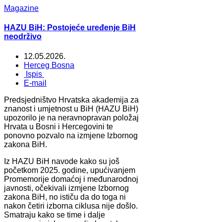
Magazine
HAZU BiH: Postojeće uređenje BiH
neodrživo
12.05.2026.
Herceg Bosna
Ispis
E-mail
Predsjedništvo Hrvatska akademija za
znanost i umjetnost u BiH (HAZU BiH)
upozorilo je na neravnopravan položaj
Hrvata u Bosni i Hercegovini te
ponovno pozvalo na izmjene Izbornog
zakona BiH.
Iz HAZU BiH navode kako su još
početkom 2025. godine, upućivanjem
Promemorije domaćoj i međunarodnoj
javnosti, očekivali izmjene Izbornog
zakona BiH, no ističu da do toga ni
nakon četiri izborna ciklusa nije došlo.
Smatraju kako se time i dalje