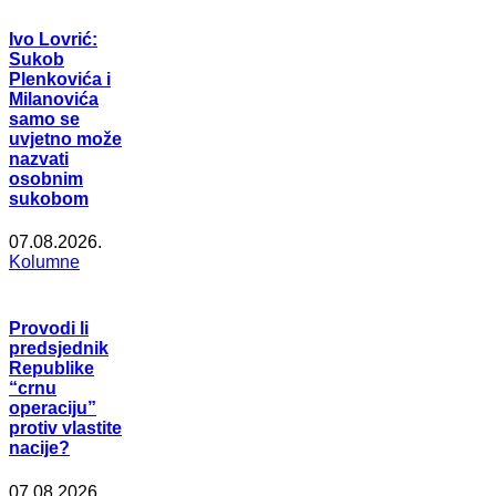
Ivo Lovrić:
Sukob
Plenkovića i
Milanovića
samo se
uvjetno može
nazvati
osobnim
sukobom
07.08.2026.
Kolumne
Provodi li
predsjednik
Republike
“crnu
operaciju”
protiv vlastite
nacije?
07.08.2026.