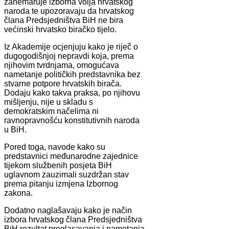
zanemaruje izborna volja hrvatskog
naroda te upozoravaju da hrvatskog
člana Predsjedništva BiH ne bira
većinski hrvatsko biračko tijelo.
Iz Akademije ocjenjuju kako je riječ o
dugogodišnjoj nepravdi koja, prema
njihovim tvrdnjama, omogućava
nametanje političkih predstavnika bez
stvarne potpore hrvatskih birača.
Dodaju kako takva praksa, po njihovu
mišljenju, nije u skladu s
demokratskim načelima ni
ravnopravnošću konstitutivnih naroda
u BiH.
Pored toga, navode kako su
predstavnici međunarodne zajednice
tijekom službenih posjeta BiH
uglavnom zauzimali suzdržan stav
prema pitanju izmjena Izbornog
zakona.
Dodatno naglašavaju kako je način
izbora hrvatskog člana Predsjedništva
BiH rezultat preglasavanja i nametanja