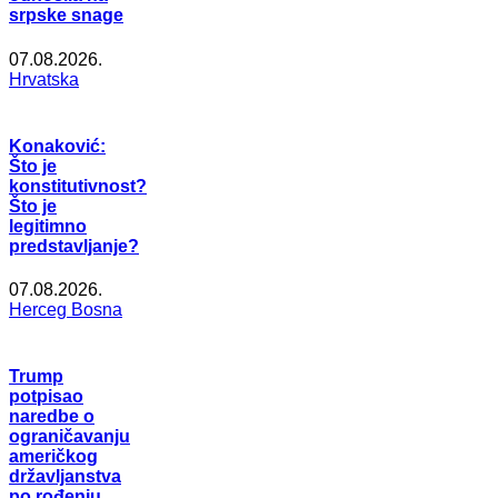
srpske snage
07.08.2026.
Hrvatska
Konaković:
Što je
konstitutivnost?
Što je
legitimno
predstavljanje?
07.08.2026.
Herceg Bosna
Trump
potpisao
naredbe o
ograničavanju
američkog
državljanstva
po rođenju