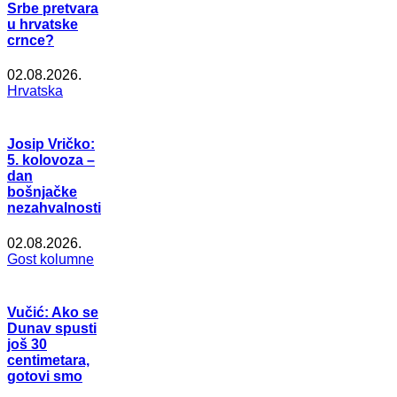
Srbe pretvara
u hrvatske
crnce?
02.08.2026.
Hrvatska
Josip Vričko:
5. kolovoza –
dan
bošnjačke
nezahvalnosti
02.08.2026.
Gost kolumne
Vučić: Ako se
Dunav spusti
još 30
centimetara,
gotovi smo