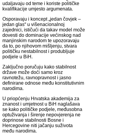
udaljavaju od teme i koriste političke
kvalifikacije umjesto argumenata.
Osporavaju i koncept „jedan čovjek –
jedan glas“ u višenacionalnoj
zajednici, ističući da takav model može
dovesti do dominacije većinskog nad
manjinskim narodom te upozoravaju
da to, po njihovom mišljenju, stvara
političku nestabilnost i produbljuje
podjele u BiH.
Zaključno poručuju kako stabilnost
države može doći samo kroz
ravnotežu, ravnopravnost i jasno
definirane odnose među konstitutivnim
narodima.
U priopćenju Hrvatska akademija za
znanost i umjetnost u BiH naglašava
se kako političke podjele, međusobna
optuživanja i širenje nepovjerenja ne
doprinose stabilnosti Bosne i
Hercegovine niti jačanju suživota
među narodima.