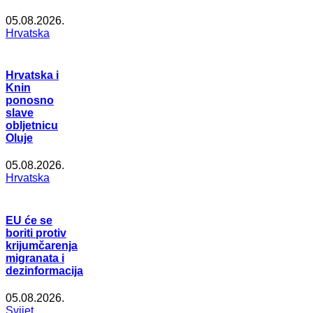
05.08.2026.
Hrvatska
Hrvatska i
Knin
ponosno
slave
obljetnicu
Oluje
05.08.2026.
Hrvatska
EU će se
boriti protiv
krijumčarenja
migranata i
dezinformacija
05.08.2026.
Svijet