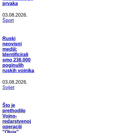
prvaka
03.08.2026.
Šport
Ruski
neovisni
mediji:
Identificirali
smo 236.000
poginulih
ruskih vojnika
03.08.2026.
Svijet
Što je
prethodilo
Vojno-
redarstvenoj
operaciji
"Oluja"