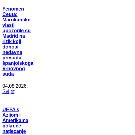
Fenomen
Ceuta:
Marokanske
vlasti
upozorile su
Madrid na
rizik koji
donosi
nedavna
presuda
španjolskoga
Vrhovnog
suda
04.08.2026.
Svijet
UEFA s
Azijom i
Amerikama
pokreće
natjecanje