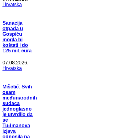
Hrvatska
Sanacija
otpada u
Gospiću
mogla bi
koštati i do
125 mil. eura
07.08.2026.
Hrvatska
Mišetić: Svih
osam
međunarodnih
sudaca
jednoglasno
je utvrdilo da
se
Tuđmanova
izjava
odnosila na