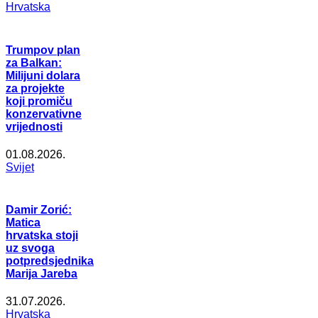
Hrvatska
Trumpov plan
za Balkan:
Milijuni dolara
za projekte
koji promiču
konzervativne
vrijednosti
01.08.2026.
Svijet
Damir Zorić:
Matica
hrvatska stoji
uz svoga
potpredsjednika
Marija Jareba
31.07.2026.
Hrvatska