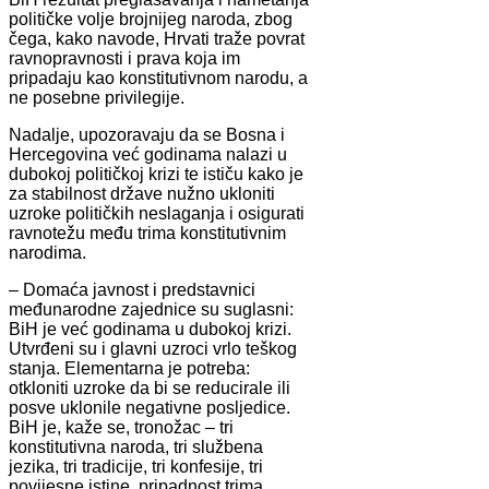
političke volje brojnijeg naroda, zbog
čega, kako navode, Hrvati traže povrat
ravnopravnosti i prava koja im
pripadaju kao konstitutivnom narodu, a
ne posebne privilegije.
Nadalje, upozoravaju da se Bosna i
Hercegovina već godinama nalazi u
dubokoj političkoj krizi te ističu kako je
za stabilnost države nužno ukloniti
uzroke političkih neslaganja i osigurati
ravnotežu među trima konstitutivnim
narodima.
– Domaća javnost i predstavnici
međunarodne zajednice su suglasni:
BiH je već godinama u dubokoj krizi.
Utvrđeni su i glavni uzroci vrlo teškog
stanja. Elementarna je potreba:
otkloniti uzroke da bi se reducirale ili
posve uklonile negativne posljedice.
BiH je, kaže se, tronožac – tri
konstitutivna naroda, tri službena
jezika, tri tradicije, tri konfesije, tri
povijesne istine, pripadnost trima