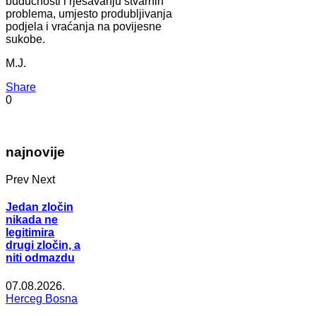
budućnosti i rješavanju stvarnih
problema, umjesto produbljivanja
podjela i vraćanja na povijesne
sukobe.
M.J.
Share
0
najnovije
Prev
Next
Jedan zločin
nikada ne
legitimira
drugi zločin, a
niti odmazdu
07.08.2026.
Herceg Bosna