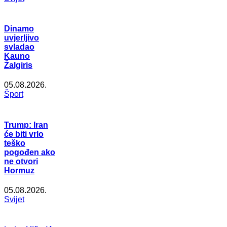
Dinamo
uvjerljivo
svladao
Kauno
Žalgiris
05.08.2026.
Šport
Trump: Iran
će biti vrlo
teško
pogođen ako
ne otvori
Hormuz
05.08.2026.
Svijet