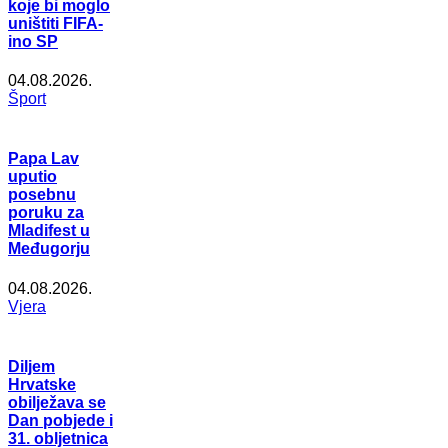
koje bi moglo
uništiti FIFA-
ino SP
04.08.2026.
Šport
Papa Lav
uputio
posebnu
poruku za
Mladifest u
Međugorju
04.08.2026.
Vjera
Diljem
Hrvatske
obilježava se
Dan pobjede i
31. obljetnica