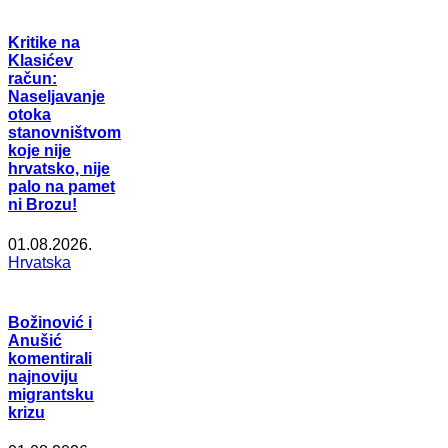
Kritike na
Klasićev
račun:
Naseljavanje
otoka
stanovništvom
koje nije
hrvatsko, nije
palo na pamet
ni Brozu!
01.08.2026.
Hrvatska
Božinović i
Anušić
komentirali
najnoviju
migrantsku
krizu