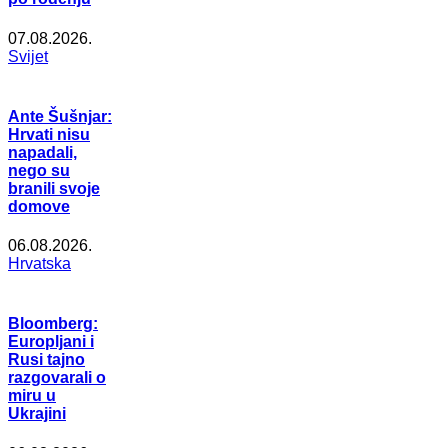
07.08.2026.
Svijet
Ante Šušnjar:
Hrvati nisu
napadali,
nego su
branili svoje
domove
06.08.2026.
Hrvatska
Bloomberg:
Europljani i
Rusi tajno
razgovarali o
miru u
Ukrajini