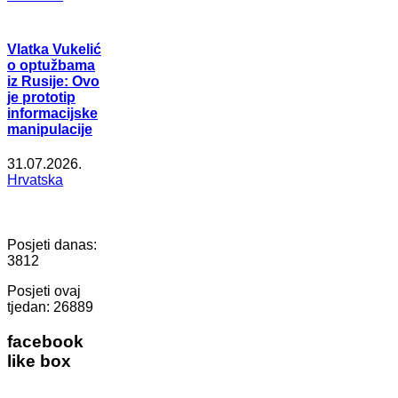
Vlatka Vukelić
o optužbama
iz Rusije: Ovo
je prototip
informacijske
manipulacije
31.07.2026.
Hrvatska
Posjeti danas:
3812
Posjeti ovaj
tjedan:
26889
facebook
like box