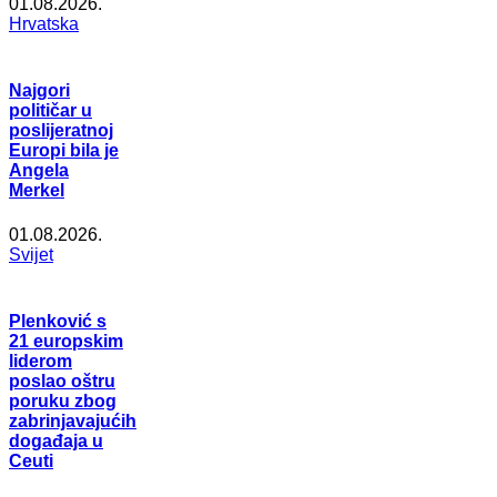
01.08.2026.
Hrvatska
Najgori
političar u
poslijeratnoj
Europi bila je
Angela
Merkel
01.08.2026.
Svijet
Plenković s
21 europskim
liderom
poslao oštru
poruku zbog
zabrinjavajućih
događaja u
Ceuti