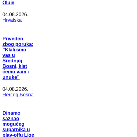
Oluje
04.08.2026.
Hrvatska
Priveden
zbog poruka:
“Klali smo
vas u
Srednjoj
Bosni, klat
ćemo vam i
unuke”
04.08.2026.
Herceg Bosna
Dinamo
saznao
mogućeg
suparnika u
play-offu Lige