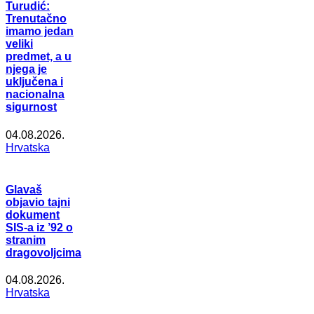
Turudić:
Trenutačno
imamo jedan
veliki
predmet, a u
njega je
uključena i
nacionalna
sigurnost
04.08.2026.
Hrvatska
Glavaš
objavio tajni
dokument
SIS-a iz ’92 o
stranim
dragovoljcima
04.08.2026.
Hrvatska