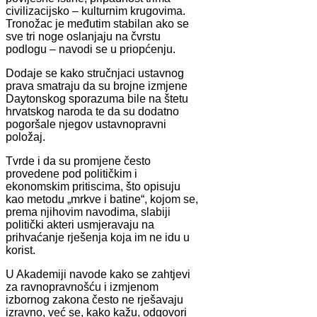
civilizacijsko – kulturnim krugovima.
Tronožac je međutim stabilan ako se
sve tri noge oslanjaju na čvrstu
podlogu – navodi se u priopćenju.
Dodaje se kako stručnjaci ustavnog
prava smatraju da su brojne izmjene
Daytonskog sporazuma bile na štetu
hrvatskog naroda te da su dodatno
pogoršale njegov ustavnopravni
položaj.
Tvrde i da su promjene često
provedene pod političkim i
ekonomskim pritiscima, što opisuju
kao metodu „mrkve i batine“, kojom se,
prema njihovim navodima, slabiji
politički akteri usmjeravaju na
prihvaćanje rješenja koja im ne idu u
korist.
U Akademiji navode kako se zahtjevi
za ravnopravnošću i izmjenom
izbornog zakona često ne rješavaju
izravno, već se, kako kažu, odgovori