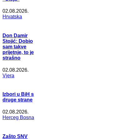
02.08.2026.
Hrvatska
Don Damir
Stojić: Dobio
sam takve
prijetnje, to je
strašno
02.08.2026.
Vjera
Izbori u BiH s
druge strane
02.08.2026.
Herceg Bosna
Zašto SNV