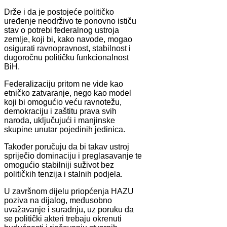
Drže i da je postojeće političko
uređenje neodrživo te ponovno ističu
stav o potrebi federalnog ustroja
zemlje, koji bi, kako navode, mogao
osigurati ravnopravnost, stabilnost i
dugoročnu političku funkcionalnost
BiH.
Federalizaciju pritom ne vide kao
etničko zatvaranje, nego kao model
koji bi omogućio veću ravnotežu,
demokraciju i zaštitu prava svih
naroda, uključujući i manjinske
skupine unutar pojedinih jedinica.
Također poručuju da bi takav ustroj
spriječio dominaciju i preglasavanje te
omogućio stabilniji suživot bez
političkih tenzija i stalnih podjela.
U završnom dijelu priopćenja HAZU
poziva na dijalog, međusobno
uvažavanje i suradnju, uz poruku da
se politički akteri trebaju okrenuti