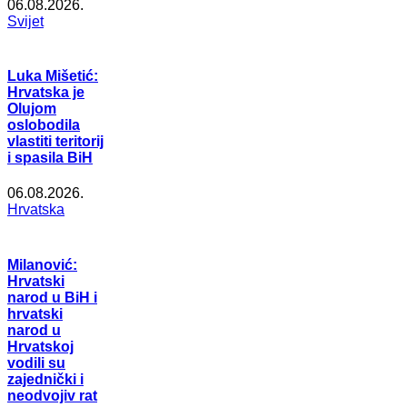
06.08.2026.
Svijet
Luka Mišetić:
Hrvatska je
Olujom
oslobodila
vlastiti teritorij
i spasila BiH
06.08.2026.
Hrvatska
Milanović:
Hrvatski
narod u BiH i
hrvatski
narod u
Hrvatskoj
vodili su
zajednički i
neodvojiv rat