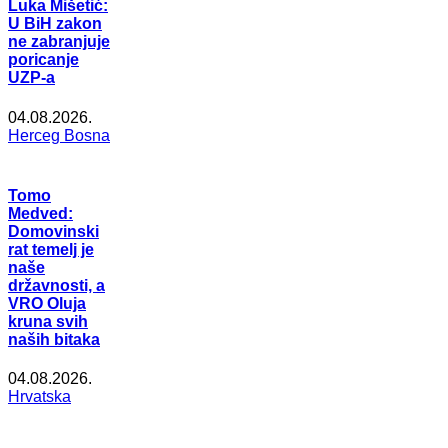
Luka Mišetić:
U BiH zakon
ne zabranjuje
poricanje
UZP-a
04.08.2026.
Herceg Bosna
Tomo
Medved:
Domovinski
rat temelj je
naše
državnosti, a
VRO Oluja
kruna svih
naših bitaka
04.08.2026.
Hrvatska