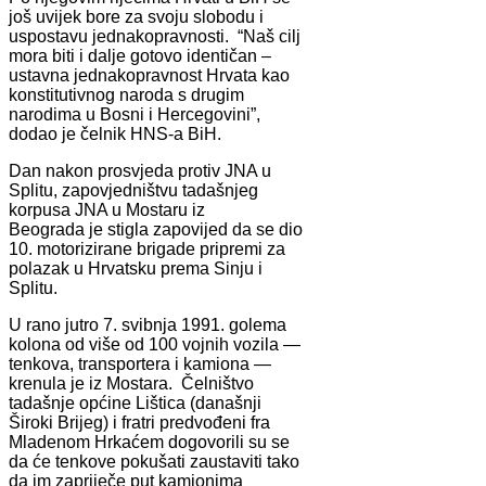
još uvijek bore za svoju slobodu i
uspostavu jednakopravnosti. “Naš cilj
mora biti i dalje gotovo identičan –
ustavna jednakopravnost Hrvata kao
konstitutivnog naroda s drugim
narodima u Bosni i Hercegovini”,
dodao je čelnik HNS-a BiH.
Dan nakon prosvjeda protiv JNA u
Splitu, zapovjedništvu tadašnjeg
korpusa JNA u Mostaru iz
Beograda je stigla zapovijed da se dio
10. motorizirane brigade pripremi za
polazak u Hrvatsku prema Sinju i
Splitu.
U rano jutro 7. svibnja 1991. golema
kolona od više od 100 vojnih vozila —
tenkova, transportera i kamiona —
krenula je iz Mostara. Čelništvo
tadašnje općine Lištica (današnji
Široki Brijeg) i fratri predvođeni fra
Mladenom Hrkaćem dogovorili su se
da će tenkove pokušati zaustaviti tako
da im zapriječe put kamionima