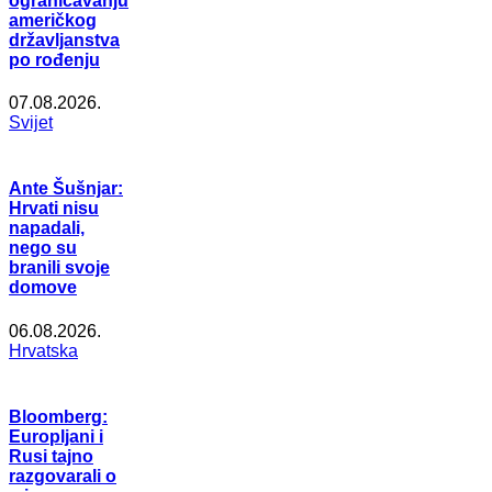
ograničavanju
američkog
državljanstva
po rođenju
07.08.2026.
Svijet
Ante Šušnjar:
Hrvati nisu
napadali,
nego su
branili svoje
domove
06.08.2026.
Hrvatska
Bloomberg:
Europljani i
Rusi tajno
razgovarali o