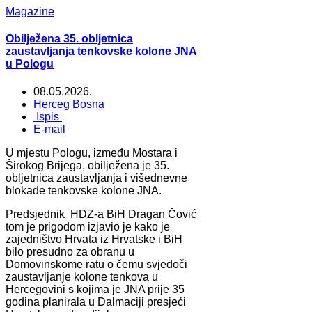
Magazine
Obilježena 35. obljetnica
zaustavljanja tenkovske kolone JNA
u Pologu
08.05.2026.
Herceg Bosna
Ispis
E-mail
U mjestu Pologu, između Mostara i
Širokog Brijega, obilježena je 35.
obljetnica zaustavljanja i višednevne
blokade tenkovske kolone JNA.
Predsjednik HDZ-a BiH Dragan Čović
tom je prigodom izjavio je kako je
zajedništvo Hrvata iz Hrvatske i BiH
bilo presudno za obranu u
Domovinskome ratu o čemu svjedoči
zaustavljanje kolone tenkova u
Hercegovini s kojima je JNA prije 35
godina planirala u Dalmaciji presjeći