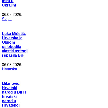
miru u
Ukrajini
06.08.2026.
Svijet
Luka Mišetić:
Hrvatska je
Olujom
oslobodila
vlastiti teritorij
i spasila BiH
06.08.2026.
Hrvatska
Milanović:
Hrvatski
narod u BiH i
hrvatski
narod u
Hrvatskoj