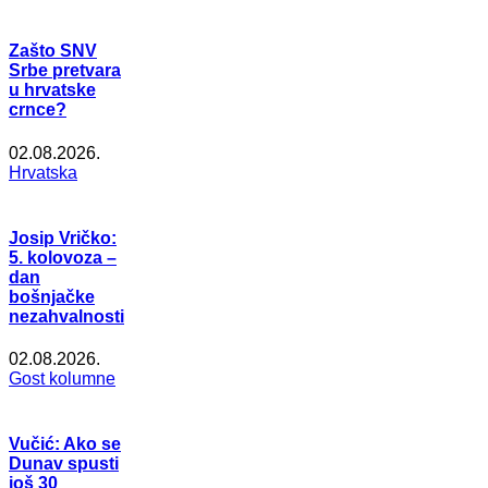
Zašto SNV
Srbe pretvara
u hrvatske
crnce?
02.08.2026.
Hrvatska
Josip Vričko:
5. kolovoza –
dan
bošnjačke
nezahvalnosti
02.08.2026.
Gost kolumne
Vučić: Ako se
Dunav spusti
još 30