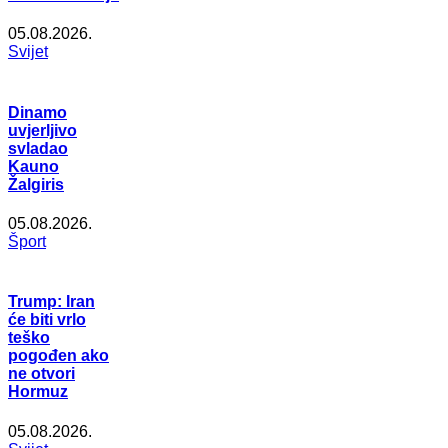
05.08.2026.
Svijet
Dinamo
uvjerljivo
svladao
Kauno
Žalgiris
05.08.2026.
Šport
Trump: Iran
će biti vrlo
teško
pogođen ako
ne otvori
Hormuz
05.08.2026.