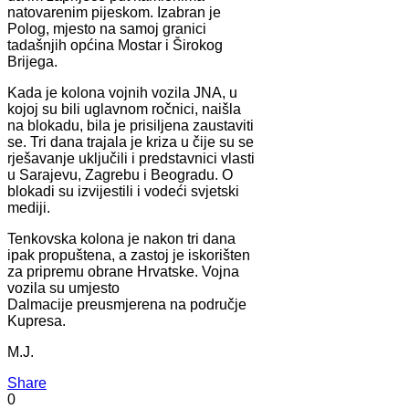
natovarenim pijeskom. Izabran je
Polog, mjesto na samoj granici
tadašnjih općina Mostar i Širokog
Brijega.
Kada je kolona vojnih vozila JNA, u
kojoj su bili uglavnom ročnici, naišla
na blokadu, bila je prisiljena zaustaviti
se. Tri dana trajala je kriza u čije su se
rješavanje uključili i predstavnici vlasti
u Sarajevu, Zagrebu i Beogradu. O
blokadi su izvijestili i vodeći svjetski
mediji.
Tenkovska kolona je nakon tri dana
ipak propuštena, a zastoj je iskorišten
za pripremu obrane Hrvatske. Vojna
vozila su umjesto
Dalmacije preusmjerena na područje
Kupresa.
M.J.
Share
0