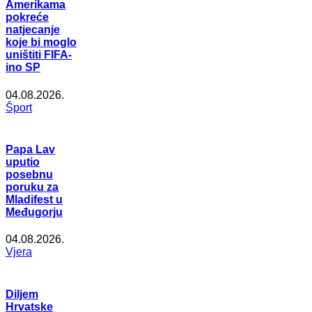
Amerikama
pokreće
natjecanje
koje bi moglo
uništiti FIFA-
ino SP
04.08.2026.
Šport
Papa Lav
uputio
posebnu
poruku za
Mladifest u
Međugorju
04.08.2026.
Vjera
Diljem
Hrvatske