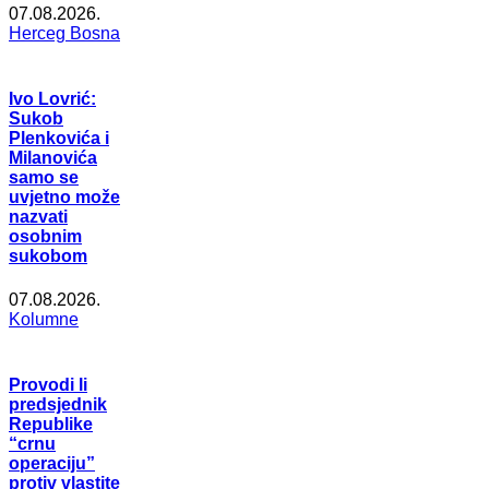
07.08.2026.
Herceg Bosna
Ivo Lovrić:
Sukob
Plenkovića i
Milanovića
samo se
uvjetno može
nazvati
osobnim
sukobom
07.08.2026.
Kolumne
Provodi li
predsjednik
Republike
“crnu
operaciju”
protiv vlastite