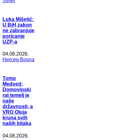
Svijet
Luka Mišetić:
U BiH zakon
ne zabranjuje
poricanje
UZP-a
04.08.2026.
Herceg Bosna
Tomo
Medved:
Domovinski
rat temelj je
naše
državnosti, a
VRO Oluja
kruna svih
naših bitaka
04.08.2026.