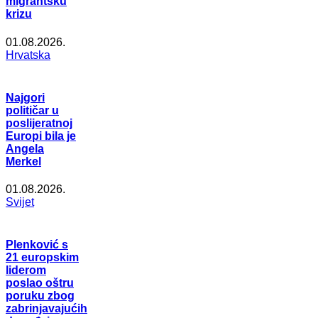
migrantsku
krizu
01.08.2026.
Hrvatska
Najgori
političar u
poslijeratnoj
Europi bila je
Angela
Merkel
01.08.2026.
Svijet
Plenković s
21 europskim
liderom
poslao oštru
poruku zbog
zabrinjavajućih