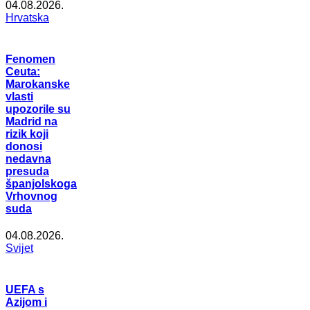
04.08.2026.
Hrvatska
Fenomen
Ceuta:
Marokanske
vlasti
upozorile su
Madrid na
rizik koji
donosi
nedavna
presuda
španjolskoga
Vrhovnog
suda
04.08.2026.
Svijet
UEFA s
Azijom i