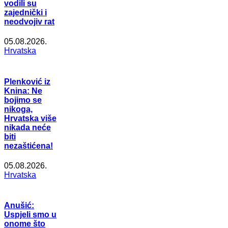
vodili su
zajednički i
neodvojiv rat
05.08.2026.
Hrvatska
Plenković iz
Knina: Ne
bojimo se
nikoga,
Hrvatska više
nikada neće
biti
nezaštićena!
05.08.2026.
Hrvatska
Anušić:
Uspjeli smo u
onome što