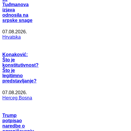
Tuđmanova
izjava
odnosila na
srpske snage
07.08.2026.
Hrvatska
Konaković:
Što je
konstitutivnost?
Što je
legitimno
predstavljanje?
07.08.2026.
Herceg Bosna
Trump
potpisao
naredbe o