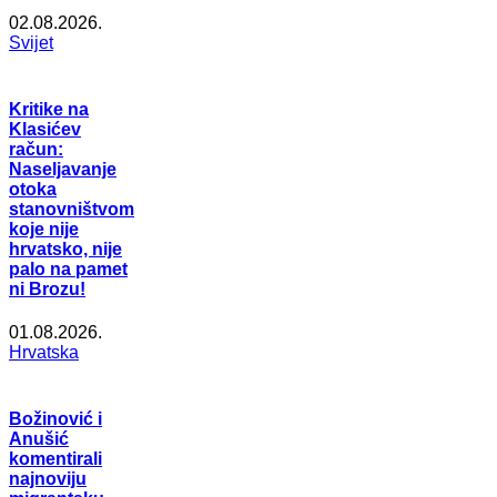
02.08.2026.
Svijet
Kritike na
Klasićev
račun:
Naseljavanje
otoka
stanovništvom
koje nije
hrvatsko, nije
palo na pamet
ni Brozu!
01.08.2026.
Hrvatska
Božinović i
Anušić
komentirali
najnoviju