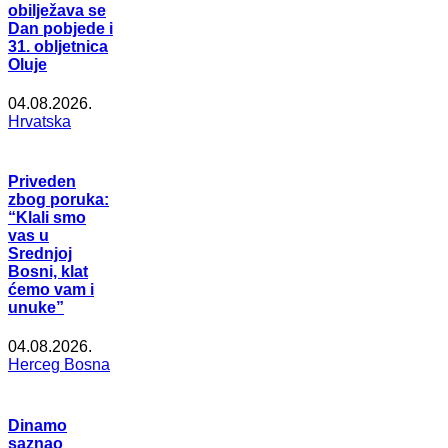
obilježava se
Dan pobjede i
31. obljetnica
Oluje
04.08.2026.
Hrvatska
Priveden
zbog poruka:
“Klali smo
vas u
Srednjoj
Bosni, klat
ćemo vam i
unuke”
04.08.2026.
Herceg Bosna
Dinamo
saznao