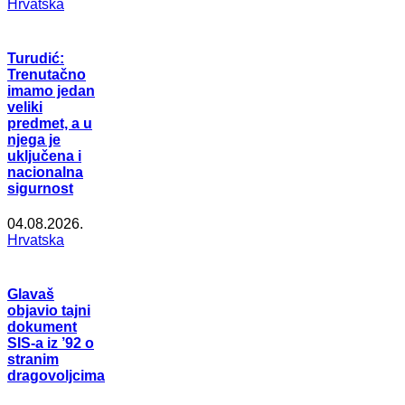
Hrvatska
Turudić:
Trenutačno
imamo jedan
veliki
predmet, a u
njega je
uključena i
nacionalna
sigurnost
04.08.2026.
Hrvatska
Glavaš
objavio tajni
dokument
SIS-a iz ’92 o
stranim
dragovoljcima