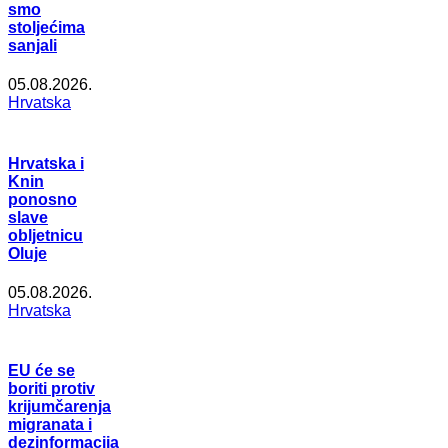
smo
stoljećima
sanjali
05.08.2026.
Hrvatska
Hrvatska i
Knin
ponosno
slave
obljetnicu
Oluje
05.08.2026.
Hrvatska
EU će se
boriti protiv
krijumčarenja
migranata i
dezinformacija