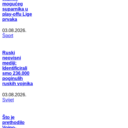
mogućeg
suparnika u
play-offu Lige
prvaka
03.08.2026.
Šport
Ruski
neovisni
mediji:
Identificirali
smo 236.000
poginulih
ruskih vojnika
03.08.2026.
Svijet
Što je
prethodilo
Vojno-