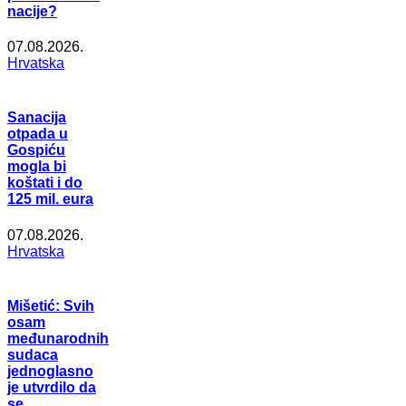
nacije?
07.08.2026.
Hrvatska
Sanacija
otpada u
Gospiću
mogla bi
koštati i do
125 mil. eura
07.08.2026.
Hrvatska
Mišetić: Svih
osam
međunarodnih
sudaca
jednoglasno
je utvrdilo da
se