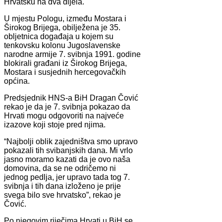
Hrvatsku na dva dijela.
U mjestu Pologu, između Mostara i
Širokog Brijega, obilježena je 35.
obljetnica događaja u kojem su
tenkovsku kolonu Jugoslavenske
narodne armije 7. svibnja 1991. godine
blokirali građani iz Širokog Brijega,
Mostara i susjednih hercegovačkih
općina.
Predsjednik HNS-a BiH Dragan Čović
rekao je da je 7. svibnja pokazao da
Hrvati mogu odgovoriti na najveće
izazove koji stoje pred njima.
“Najbolji oblik zajedništva smo upravo
pokazali tih svibanjskih dana. Mi vrlo
jasno moramo kazati da je ovo naša
domovina, da se ne odričemo ni
jednog pedlja, jer upravo tada tog 7.
svibnja i tih dana izloženo je prije
svega bilo sve hrvatsko”, rekao je
Čović.
Po njegovim riječima Hrvati u BiH se