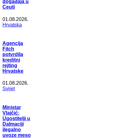
događaja u
Ceuti
01.08.2026.
Hrvatska
Agencija
Fitch
potvrdila
kreditni
rejting
Hrvatske
01.08.2026.
Svijet
Ministar
Vlajčić:
Ugostitelji u
Dalmaciji
ilegalno
uvoze meso