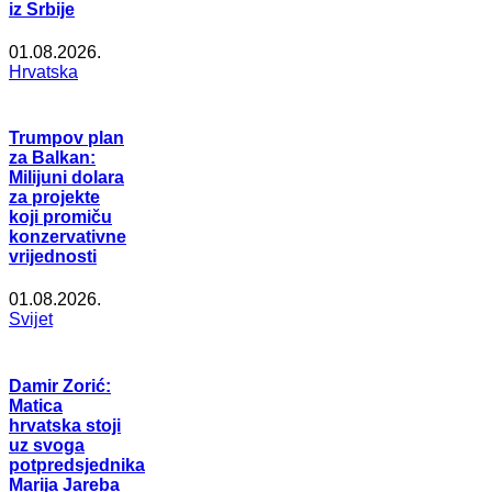
iz Srbije
01.08.2026.
Hrvatska
Trumpov plan
za Balkan:
Milijuni dolara
za projekte
koji promiču
konzervativne
vrijednosti
01.08.2026.
Svijet
Damir Zorić:
Matica
hrvatska stoji
uz svoga
potpredsjednika
Marija Jareba