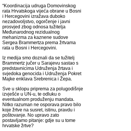
“Koordinacija udruga Domovinskog
rata Hrvatskoga vijeća obrane u Bosni
i Hercegovini izražava duboko
nezadovoljstvo, ogorčenje i javni
prosvjed zbog odnosa tužitelja
Međunarodnog rezidualnog
mehanizma za kaznene sudove
Sergea Brammertza prema žrtvama
rata u Bosni i Hercegovini.
Iz medija smo doznali da se tužitelj
Brammertz jučer u Sarajevu sastao s
predstavnicima Udruženja žrtava i
svjedoka genocida i Udruženja Pokret
Majke enklava Srebrenica i Žepa.
Sve u sklopu priprema za polugodišnje
izvješće u UN-u, te odluku o
eventualnom produženju mandata.
Nitko razuman ne osporava pravo bilo
koje žrtve na susret, istinu, pravdu i
poštovanje. No upravo zato
postavljamo pitanje: gdje su u tome
hrvatske žrtve?