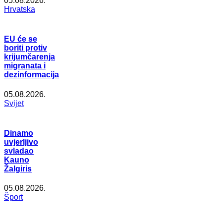
05.08.2026.
Hrvatska
EU će se
boriti protiv
krijumčarenja
migranata i
dezinformacija
05.08.2026.
Svijet
Dinamo
uvjerljivo
svladao
Kauno
Žalgiris
05.08.2026.
Šport