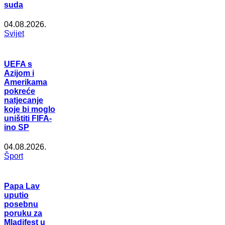
suda
04.08.2026.
Svijet
UEFA s
Azijom i
Amerikama
pokreće
natjecanje
koje bi moglo
uništiti FIFA-
ino SP
04.08.2026.
Šport
Papa Lav
uputio
posebnu
poruku za
Mladifest u