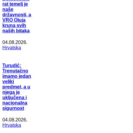
rat temelj je
naše
državnosti, a
VRO Oluja
kruna svih
naših bitaka
04.08.2026.
Hrvatska
Turudić:
Trenutačno
imamo jedan
veliki
predmet, a u
njega je
uključena i
nacionalna
sigurnost
04.08.2026.
Hrvatska