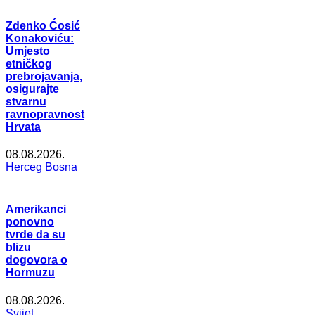
Zdenko Ćosić
Konakoviću:
Umjesto
etničkog
prebrojavanja,
osigurajte
stvarnu
ravnopravnost
Hrvata
08.08.2026.
Herceg Bosna
Amerikanci
ponovno
tvrde da su
blizu
dogovora o
Hormuzu
08.08.2026.
Svijet