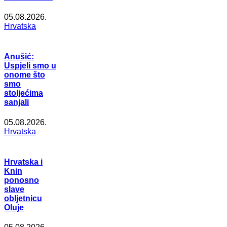
05.08.2026.
Hrvatska
Anušić:
Uspjeli smo u
onome što
smo
stoljećima
sanjali
05.08.2026.
Hrvatska
Hrvatska i
Knin
ponosno
slave
obljetnicu
Oluje