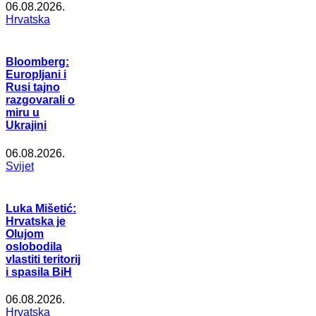
06.08.2026.
Hrvatska
Bloomberg:
Europljani i
Rusi tajno
razgovarali o
miru u
Ukrajini
06.08.2026.
Svijet
Luka Mišetić:
Hrvatska je
Olujom
oslobodila
vlastiti teritorij
i spasila BiH
06.08.2026.
Hrvatska