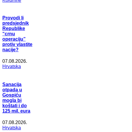
Kolumne
Provodi li
predsjednik
Republike
“crnu
operaciju”
protiv vlastite
nacije?
07.08.2026.
Hrvatska
Sanacija
otpada u
Gospiću
mogla bi
koštati i do
125 mil. eura
07.08.2026.
Hrvatska