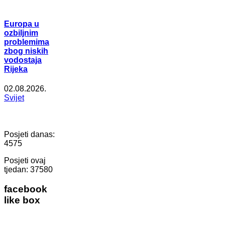
Europa u
ozbiljnim
problemima
zbog niskih
vodostaja
Rijeka
02.08.2026.
Svijet
Posjeti danas:
4575
Posjeti ovaj
tjedan:
37580
facebook
like box