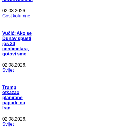
02.08.2026.
Gost kolumne
Vučić: Ako se
Dunav spusti
još 30
centimetara,
gotovi smo
02.08.2026.
Svijet
Trump
otkazao
planirane
napade na
Iran
02.08.2026.
Svijet