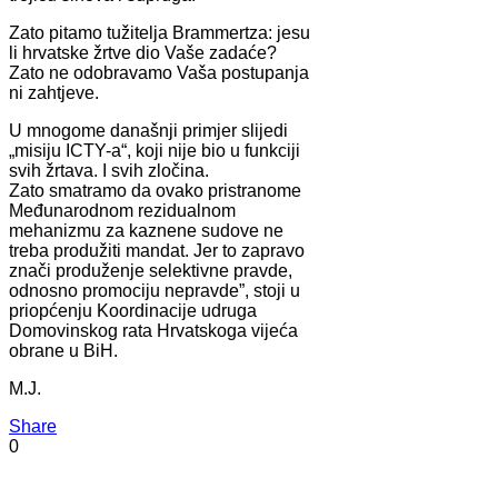
Zato pitamo tužitelja Brammertza: jesu
li hrvatske žrtve dio Vaše zadaće?
Zato ne odobravamo Vaša postupanja
ni zahtjeve.
U mnogome današnji primjer slijedi
„misiju ICTY-a“, koji nije bio u funkciji
svih žrtava. I svih zločina.
Zato smatramo da ovako pristranome
Međunarodnom rezidualnom
mehanizmu za kaznene sudove ne
treba produžiti mandat. Jer to zapravo
znači produženje selektivne pravde,
odnosno promociju nepravde”, stoji u
priopćenju Koordinacije udruga
Domovinskog rata Hrvatskoga vijeća
obrane u BiH.
M.J.
Share
0