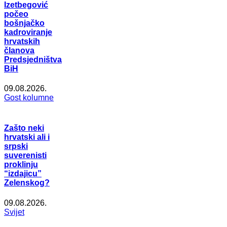
Izetbegović
počeo
bošnjačko
kadroviranje
hrvatskih
članova
Predsjedništva
BiH
09.08.2026.
Gost kolumne
Zašto neki
hrvatski ali i
srpski
suverenisti
proklinju
“izdajicu”
Zelenskog?
09.08.2026.
Svijet