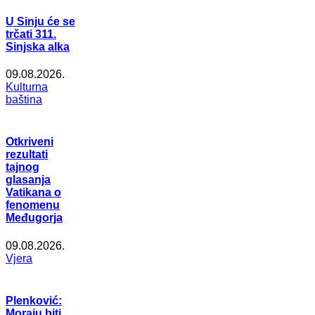
U Sinju će se
trčati 311.
Sinjska alka
09.08.2026.
Kulturna
baština
Otkriveni
rezultati
tajnog
glasanja
Vatikana o
fenomenu
Međugorja
09.08.2026.
Vjera
Plenković:
Moraju biti