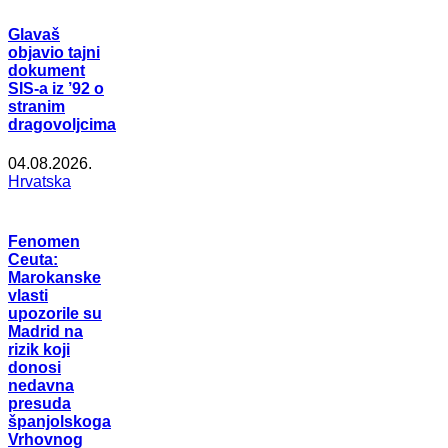
Glavaš
objavio tajni
dokument
SIS-a iz ’92 o
stranim
dragovoljcima
04.08.2026.
Hrvatska
Fenomen
Ceuta:
Marokanske
vlasti
upozorile su
Madrid na
rizik koji
donosi
nedavna
presuda
španjolskoga
Vrhovnog