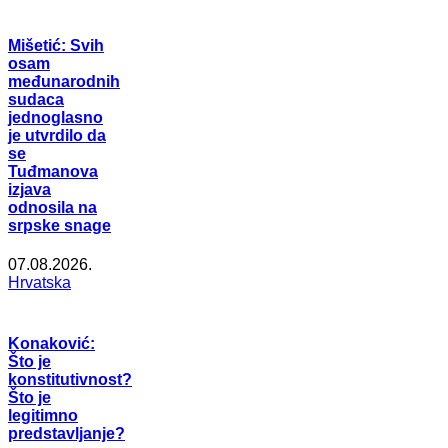
Mišetić: Svih
osam
međunarodnih
sudaca
jednoglasno
je utvrdilo da
se
Tuđmanova
izjava
odnosila na
srpske snage
07.08.2026.
Hrvatska
Konaković:
Što je
konstitutivnost?
Što je
legitimno
predstavljanje?