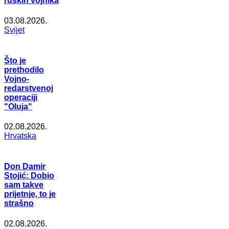
ruskih vojnika
03.08.2026.
Svijet
Što je
prethodilo
Vojno-
redarstvenoj
operaciji
"Oluja"
02.08.2026.
Hrvatska
Don Damir
Stojić: Dobio
sam takve
prijetnje, to je
strašno
02.08.2026.