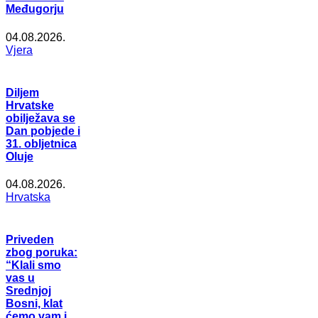
Međugorju
04.08.2026.
Vjera
Diljem
Hrvatske
obilježava se
Dan pobjede i
31. obljetnica
Oluje
04.08.2026.
Hrvatska
Priveden
zbog poruka:
“Klali smo
vas u
Srednjoj
Bosni, klat
ćemo vam i