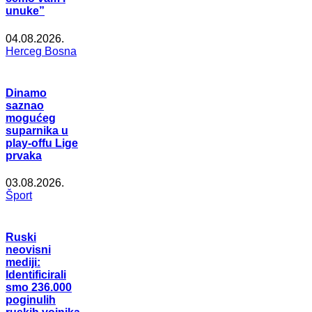
unuke”
04.08.2026.
Herceg Bosna
Dinamo
saznao
mogućeg
suparnika u
play-offu Lige
prvaka
03.08.2026.
Šport
Ruski
neovisni
mediji:
Identificirali
smo 236.000
poginulih