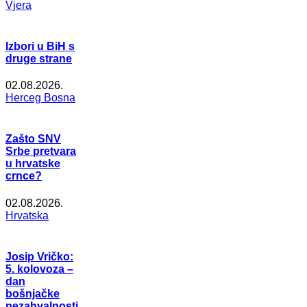
Vjera
Izbori u BiH s
druge strane
02.08.2026.
Herceg Bosna
Zašto SNV
Srbe pretvara
u hrvatske
crnce?
02.08.2026.
Hrvatska
Josip Vričko:
5. kolovoza –
dan
bošnjačke
nezahvalnosti