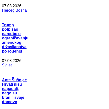
07.08.2026.
Herceg Bosna
Trump
potpisao
naredbe o
ograničavanju
američkog
državljanstva
po rođenju
07.08.2026.
Svijet
Ante Šušnjar:
Hrvati nisu
napadali,
nego su
branili svoje
domove