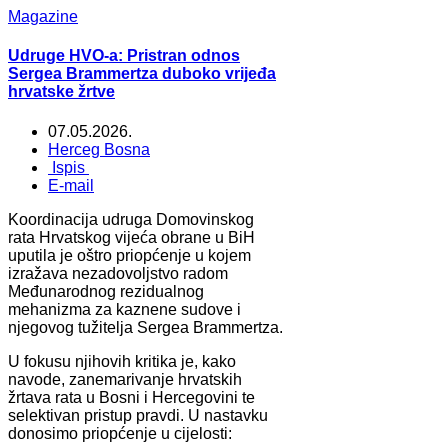
Magazine
Udruge HVO-a: Pristran odnos
Sergea Brammertza duboko vrijeđa
hrvatske žrtve
07.05.2026.
Herceg Bosna
Ispis
E-mail
Koordinacija udruga Domovinskog
rata Hrvatskog vijeća obrane u BiH
uputila je oštro priopćenje u kojem
izražava nezadovoljstvo radom
Međunarodnog rezidualnog
mehanizma za kaznene sudove i
njegovog tužitelja Sergea Brammertza.
U fokusu njihovih kritika je, kako
navode, zanemarivanje hrvatskih
žrtava rata u Bosni i Hercegovini te
selektivan pristup pravdi. U nastavku
donosimo priopćenje u cijelosti: