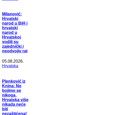
Milanović:
Hrvatski
narod u BiH i
hrvatski
narod u
Hrvatskoj
vodili su
zajednički i
neodvojiv rat
05.08.2026.
Hrvatska
Plenković iz
Knina: Ne
bojimo se
nikoga,
Hrvatska više
nikada neće
biti
nezaštićena!