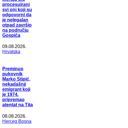
procesuirani
svi oni koji su
odgovorni da
je nelegalan
otpad završio
na području
Gospića
09.08.2026.
Hrvatska
Preminuo
pukovnik
Marko Stipić,
nekadašnji
emigrant koji
je 1974.
pripremao
atentat na Tita
08.08.2026.
Herceg Bosna