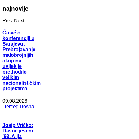
najnovije
Prev
Next
Ćosić o
konferenciji u
Sarajevu:
Prebrojavanje
malobrojnijih
skupina
uvijek je
prethodilo
velikim
nacionalističkim
projektima
09.08.2026.
Herceg Bosna
Josip Vričko:
Davne jeseni
’93. Alija