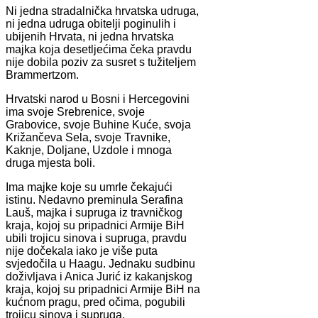
Ni jedna stradalnička hrvatska udruga,
ni jedna udruga obitelji poginulih i
ubijenih Hrvata, ni jedna hrvatska
majka koja desetljećima čeka pravdu
nije dobila poziv za susret s tužiteljem
Brammertzom.
Hrvatski narod u Bosni i Hercegovini
ima svoje Srebrenice, svoje
Grabovice, svoje Buhine Kuće, svoja
Križančeva Sela, svoje Travnike,
Kaknje, Doljane, Uzdole i mnoga
druga mjesta boli.
Ima majke koje su umrle čekajući
istinu. Nedavno preminula Serafina
Lauš, majka i supruga iz travničkog
kraja, kojoj su pripadnici Armije BiH
ubili trojicu sinova i supruga, pravdu
nije dočekala iako je više puta
svjedočila u Haagu. Jednaku sudbinu
doživljava i Anica Jurić iz kakanjskog
kraja, kojoj su pripadnici Armije BiH na
kućnom pragu, pred očima, pogubili
trojicu sinova i supruga.