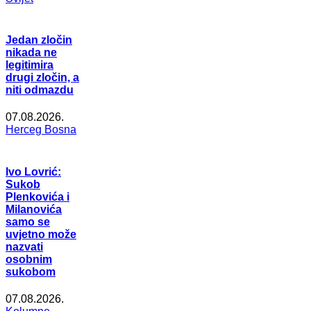
Jedan zločin
nikada ne
legitimira
drugi zločin, a
niti odmazdu
07.08.2026.
Herceg Bosna
Ivo Lovrić:
Sukob
Plenkovića i
Milanovića
samo se
uvjetno može
nazvati
osobnim
sukobom
07.08.2026.