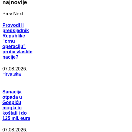
najnovije
Prev
Next
Provodi li
predsjednik
Republike
“crnu
operaciju”
protiv vlastite
nacije?
07.08.2026.
Hrvatska
Sanacija
otpada u
Gospiću
mogla bi
koštati i do
125 mil. eura
07.08.2026.