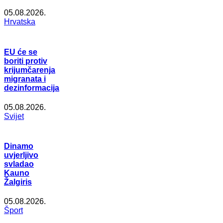
05.08.2026.
Hrvatska
EU će se
boriti protiv
krijumčarenja
migranata i
dezinformacija
05.08.2026.
Svijet
Dinamo
uvjerljivo
svladao
Kauno
Žalgiris
05.08.2026.
Šport