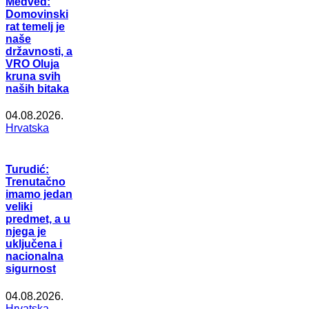
Medved:
Domovinski
rat temelj je
naše
državnosti, a
VRO Oluja
kruna svih
naših bitaka
04.08.2026.
Hrvatska
Turudić:
Trenutačno
imamo jedan
veliki
predmet, a u
njega je
uključena i
nacionalna
sigurnost
04.08.2026.
Hrvatska