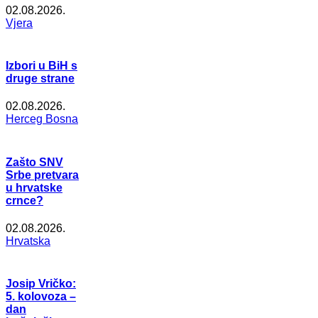
02.08.2026.
Vjera
Izbori u BiH s
druge strane
02.08.2026.
Herceg Bosna
Zašto SNV
Srbe pretvara
u hrvatske
crnce?
02.08.2026.
Hrvatska
Josip Vričko:
5. kolovoza –
dan