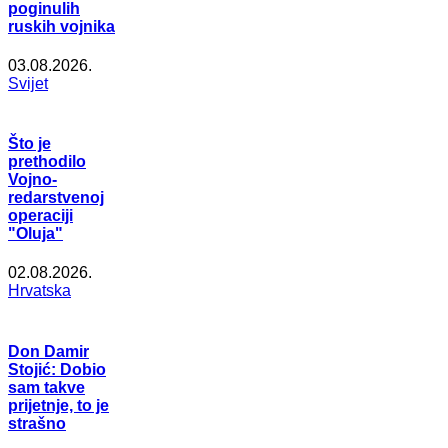
poginulih
ruskih vojnika
03.08.2026.
Svijet
Što je
prethodilo
Vojno-
redarstvenoj
operaciji
"Oluja"
02.08.2026.
Hrvatska
Don Damir
Stojić: Dobio
sam takve
prijetnje, to je
strašno