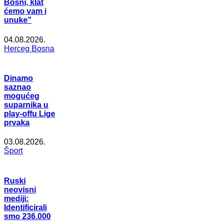
Bosni, klat
ćemo vam i
unuke”
04.08.2026.
Herceg Bosna
Dinamo
saznao
mogućeg
suparnika u
play-offu Lige
prvaka
03.08.2026.
Šport
Ruski
neovisni
mediji:
Identificirali
smo 236.000