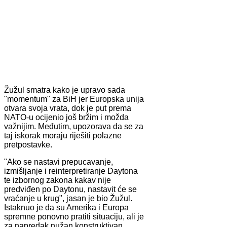
Žužul smatra kako je upravo sada
"momentum" za BiH jer Europska unija
otvara svoja vrata, dok je put prema
NATO-u ocijenio još bržim i možda
važnijim. Međutim, upozorava da se za
taj iskorak moraju riješiti polazne
pretpostavke.
"Ako se nastavi prepucavanje,
izmišljanje i reinterpretiranje Daytona
te izbornog zakona kakav nije
predviđen po Daytonu, nastavit će se
vraćanje u krug", jasan je bio Žužul.
Istaknuo je da su Amerika i Europa
spremne ponovno pratiti situaciju, ali je
za napredak nužan konstruktivan