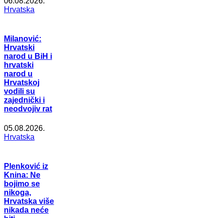
06.08.2026.
Hrvatska
Milanović:
Hrvatski
narod u BiH i
hrvatski
narod u
Hrvatskoj
vodili su
zajednički i
neodvojiv rat
05.08.2026.
Hrvatska
Plenković iz
Knina: Ne
bojimo se
nikoga,
Hrvatska više
nikada neće