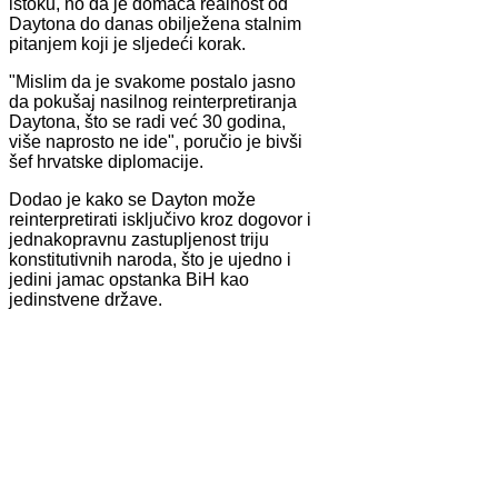
istoku, no da je domaća realnost od
Daytona do danas obilježena stalnim
pitanjem koji je sljedeći korak.
"Mislim da je svakome postalo jasno
da pokušaj nasilnog reinterpretiranja
Daytona, što se radi već 30 godina,
više naprosto ne ide", poručio je bivši
šef hrvatske diplomacije.
Dodao je kako se Dayton može
reinterpretirati isključivo kroz dogovor i
jednakopravnu zastupljenost triju
konstitutivnih naroda, što je ujedno i
jedini jamac opstanka BiH kao
jedinstvene države.