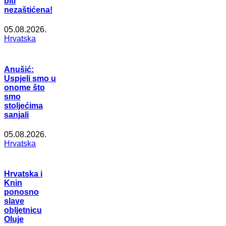
biti
nezaštićena!
05.08.2026.
Hrvatska
Anušić:
Uspjeli smo u
onome što
smo
stoljećima
sanjali
05.08.2026.
Hrvatska
Hrvatska i
Knin
ponosno
slave
obljetnicu
Oluje