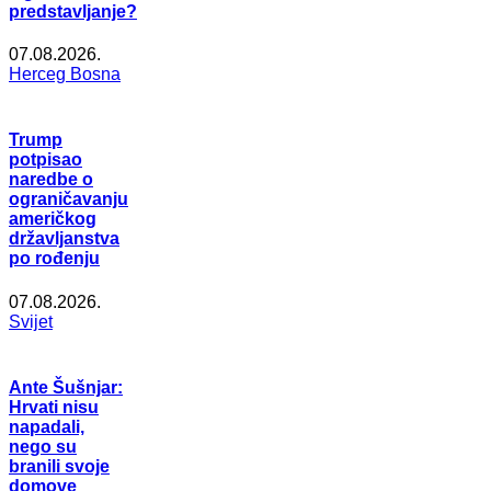
predstavljanje?
07.08.2026.
Herceg Bosna
Trump
potpisao
naredbe o
ograničavanju
američkog
državljanstva
po rođenju
07.08.2026.
Svijet
Ante Šušnjar:
Hrvati nisu
napadali,
nego su
branili svoje
domove