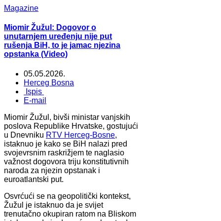
Magazine
Miomir Žužul: Dogovor o
unutarnjem uređenju nije put
rušenja BiH, to je jamac njezina
opstanka (Video)
05.05.2026.
Herceg Bosna
Ispis
E-mail
Miomir Žužul, bivši ministar vanjskih
poslova Republike Hrvatske, gostujući
u Dnevniku
RTV Herceg-Bosne
,
istaknuo je kako se BiH nalazi pred
svojevrsnim raskrižjem te naglasio
važnost dogovora triju konstitutivnih
naroda za njezin opstanak i
euroatlantski put.
Osvrćući se na geopolitički kontekst,
Žužul je istaknuo da je svijet
trenutačno okupiran ratom na Bliskom