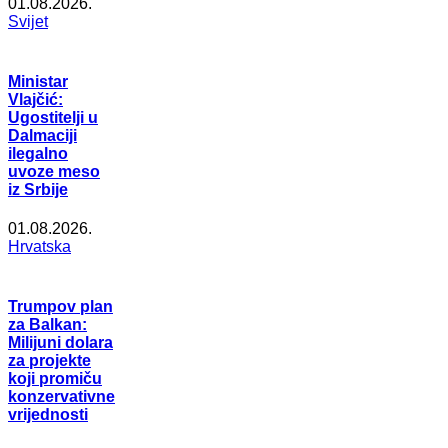
01.08.2026.
Svijet
Ministar
Vlajčić:
Ugostitelji u
Dalmaciji
ilegalno
uvoze meso
iz Srbije
01.08.2026.
Hrvatska
Trumpov plan
za Balkan:
Milijuni dolara
za projekte
koji promiču
konzervativne
vrijednosti