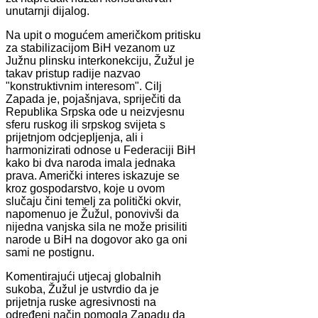
unutarnji dijalog.
Na upit o mogućem američkom pritisku
za stabilizacijom BiH vezanom uz
Južnu plinsku interkonekciju, Žužul je
takav pristup radije nazvao
"konstruktivnim interesom". Cilj
Zapada je, pojašnjava, spriječiti da
Republika Srpska ode u neizvjesnu
sferu ruskog ili srpskog svijeta s
prijetnjom odcjepljenja, ali i
harmonizirati odnose u Federaciji BiH
kako bi dva naroda imala jednaka
prava. Američki interes iskazuje se
kroz gospodarstvo, koje u ovom
slučaju čini temelj za politički okvir,
napomenuo je Žužul, ponovivši da
nijedna vanjska sila ne može prisiliti
narode u BiH na dogovor ako ga oni
sami ne postignu.
Komentirajući utjecaj globalnih
sukoba, Žužul je ustvrdio da je
prijetnja ruske agresivnosti na
određeni način pomogla Zapadu da