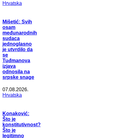
Hrvatska
Mišetić: Svih
osam
međunarodnih
sudaca
jednoglasno
je utvrdilo da
se
Tuđmanova
izjava
odnosila na
srpske snage
07.08.2026.
Hrvatska
Konaković:
Što je
konstitutivnost?
Što je
legitimno