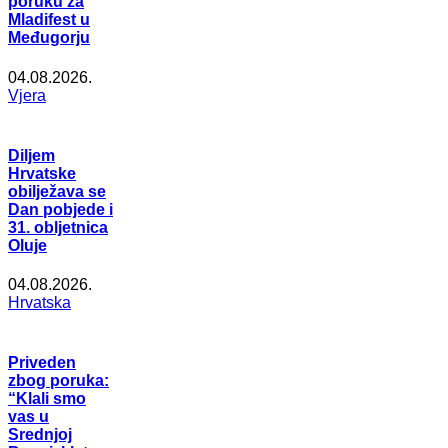
poruku za
Mladifest u
Međugorju
04.08.2026.
Vjera
Diljem
Hrvatske
obilježava se
Dan pobjede i
31. obljetnica
Oluje
04.08.2026.
Hrvatska
Priveden
zbog poruka:
“Klali smo
vas u
Srednjoj