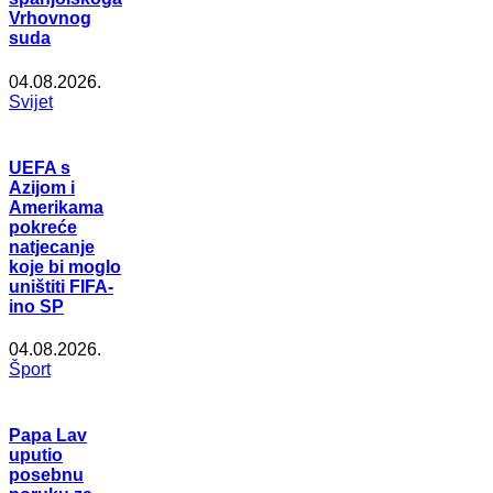
Vrhovnog
suda
04.08.2026.
Svijet
UEFA s
Azijom i
Amerikama
pokreće
natjecanje
koje bi moglo
uništiti FIFA-
ino SP
04.08.2026.
Šport
Papa Lav
uputio
posebnu