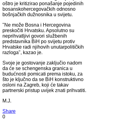
oštro je kritizirao ponašanje pojedinih
bosanskohercegovačkih odnosno
bošnjačkih dužnosnika u svijetu.
"Ne može Bosna i Hercegovina
preskočiti Hrvatsku. Apsolutno su
neprihvatljivi govori službenih
predstavnika BiH po svijetu protiv
Hrvatske radi njihovih unutarpolitičkih
razloga", kazao je.
Svoje je gostovanje zaključio nadom
da će se schengenska granica u
budućnosti pomicati prema istoku, za
što je ključno da se BiH konstruktivno
osloni na Zagreb, koji će takav
partnerski pristup uvijek znati prihvatiti.
M.J.
Share
0