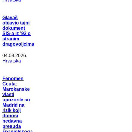
Glavaš
objavio tajni
dokument
SIS-a iz ’92 o
stranim
dragovoljcima
04.08.2026.
Hrvatska
Fenomen
Ceuta:
Marokanske
vlasti
upozorile su
Madrid na
rizik koji
donosi
nedavna
presuda
španjolskoga