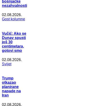
bošnjačke
nezahvalnosti
02.08.2026.
Gost kolumne
Vučić: Ako se
Dunav spusti
još 30
centimetara,
gotovi smo
02.08.2026.
Svijet
Trump
otkazao
planirane
napade na
Iran
02.08.2026.