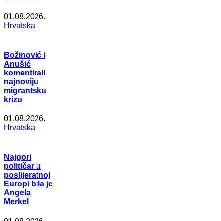
01.08.2026.
Hrvatska
Božinović i
Anušić
komentirali
najnoviju
migrantsku
krizu
01.08.2026.
Hrvatska
Najgori
političar u
poslijeratnoj
Europi bila je
Angela
Merkel