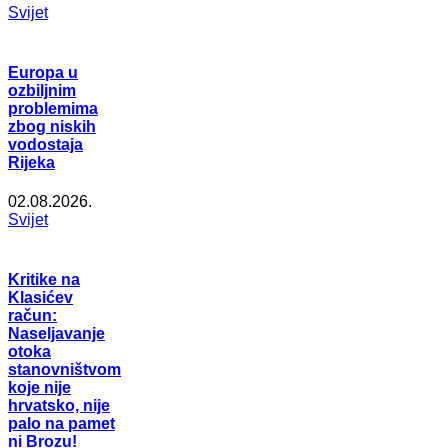
Svijet
Europa u
ozbiljnim
problemima
zbog niskih
vodostaja
Rijeka
02.08.2026.
Svijet
Kritike na
Klasićev
račun:
Naseljavanje
otoka
stanovništvom
koje nije
hrvatsko, nije
palo na pamet
ni Brozu!