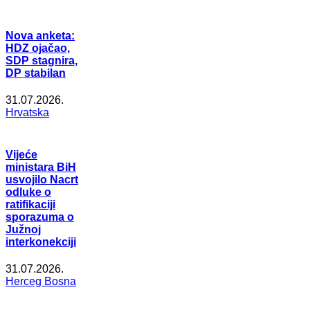
Nova anketa:
HDZ ojačao,
SDP stagnira,
DP stabilan
31.07.2026.
Hrvatska
Vijeće
ministara BiH
usvojilo Nacrt
odluke o
ratifikaciji
sporazuma o
Južnoj
interkonekciji
31.07.2026.
Herceg Bosna