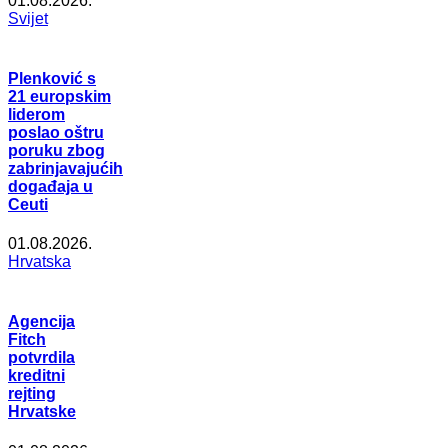
01.08.2026.
Svijet
Plenković s
21 europskim
liderom
poslao oštru
poruku zbog
zabrinjavajućih
događaja u
Ceuti
01.08.2026.
Hrvatska
Agencija
Fitch
potvrdila
kreditni
rejting
Hrvatske