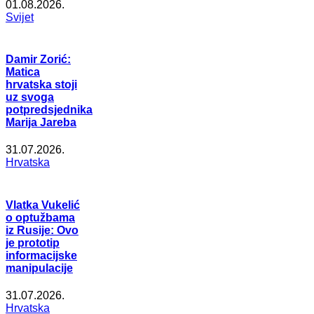
01.08.2026.
Svijet
Damir Zorić:
Matica
hrvatska stoji
uz svoga
potpredsjednika
Marija Jareba
31.07.2026.
Hrvatska
Vlatka Vukelić
o optužbama
iz Rusije: Ovo
je prototip
informacijske
manipulacije
31.07.2026.
Hrvatska