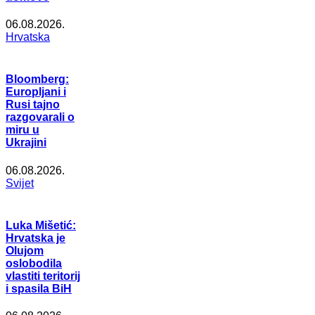
06.08.2026.
Hrvatska
Bloomberg:
Europljani i
Rusi tajno
razgovarali o
miru u
Ukrajini
06.08.2026.
Svijet
Luka Mišetić:
Hrvatska je
Olujom
oslobodila
vlastiti teritorij
i spasila BiH