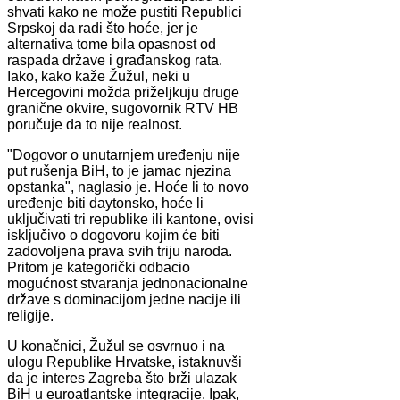
shvati kako ne može pustiti Republici
Srpskoj da radi što hoće, jer je
alternativa tome bila opasnost od
raspada države i građanskog rata.
Iako, kako kaže Žužul, neki u
Hercegovini možda priželjkuju druge
granične okvire, sugovornik RTV HB
poručuje da to nije realnost.
"Dogovor o unutarnjem uređenju nije
put rušenja BiH, to je jamac njezina
opstanka", naglasio je. Hoće li to novo
uređenje biti daytonsko, hoće li
uključivati tri republike ili kantone, ovisi
isključivo o dogovoru kojim će biti
zadovoljena prava svih triju naroda.
Pritom je kategorički odbacio
mogućnost stvaranja jednonacionalne
države s dominacijom jedne nacije ili
religije.
U konačnici, Žužul se osvrnuo i na
ulogu Republike Hrvatske, istaknuvši
da je interes Zagreba što brži ulazak
BiH u euroatlantske integracije. Ipak,