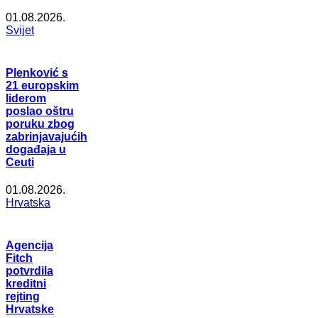
01.08.2026.
Svijet
Plenković s
21 europskim
liderom
poslao oštru
poruku zbog
zabrinjavajućih
događaja u
Ceuti
01.08.2026.
Hrvatska
Agencija
Fitch
potvrdila
kreditni
rejting
Hrvatske