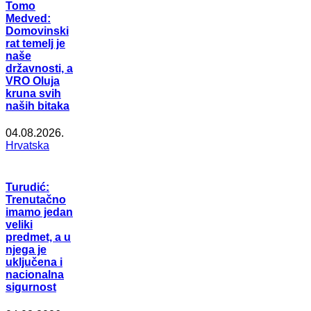
Tomo
Medved:
Domovinski
rat temelj je
naše
državnosti, a
VRO Oluja
kruna svih
naših bitaka
04.08.2026.
Hrvatska
Turudić:
Trenutačno
imamo jedan
veliki
predmet, a u
njega je
uključena i
nacionalna
sigurnost