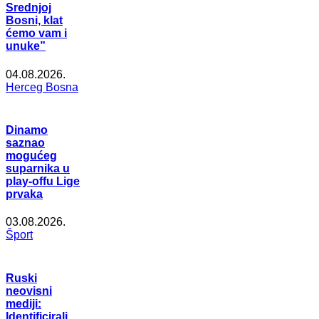
Srednjoj
Bosni, klat
ćemo vam i
unuke”
04.08.2026.
Herceg Bosna
Dinamo
saznao
mogućeg
suparnika u
play-offu Lige
prvaka
03.08.2026.
Šport
Ruski
neovisni
mediji:
Identificirali