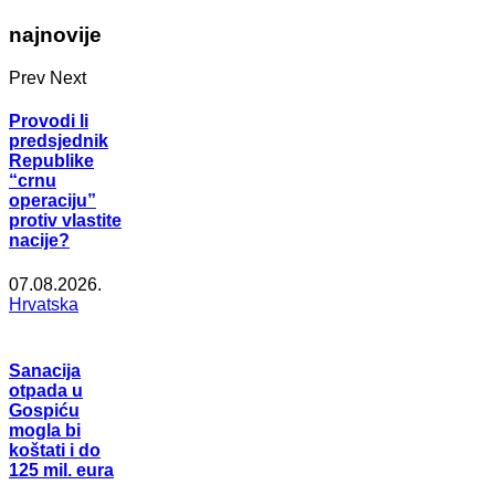
najnovije
Prev
Next
Provodi li
predsjednik
Republike
“crnu
operaciju”
protiv vlastite
nacije?
07.08.2026.
Hrvatska
Sanacija
otpada u
Gospiću
mogla bi
koštati i do
125 mil. eura