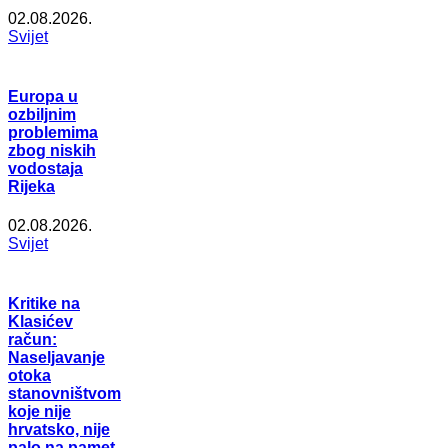
02.08.2026.
Svijet
Europa u
ozbiljnim
problemima
zbog niskih
vodostaja
Rijeka
02.08.2026.
Svijet
Kritike na
Klasićev
račun:
Naseljavanje
otoka
stanovništvom
koje nije
hrvatsko, nije
palo na pamet