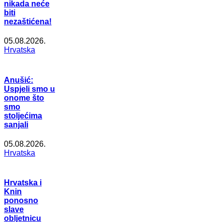
nikada neće
biti
nezaštićena!
05.08.2026.
Hrvatska
Anušić:
Uspjeli smo u
onome što
smo
stoljećima
sanjali
05.08.2026.
Hrvatska
Hrvatska i
Knin
ponosno
slave
obljetnicu