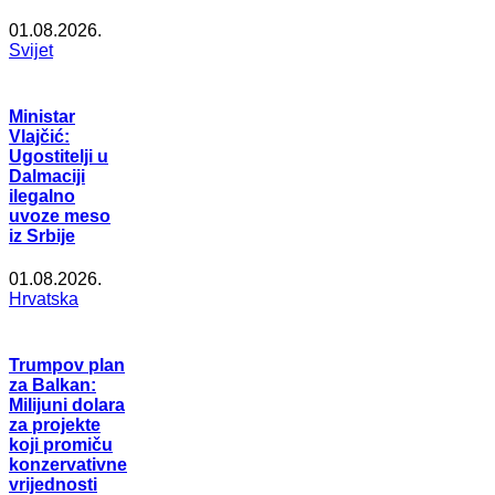
01.08.2026.
Svijet
Ministar
Vlajčić:
Ugostitelji u
Dalmaciji
ilegalno
uvoze meso
iz Srbije
01.08.2026.
Hrvatska
Trumpov plan
za Balkan:
Milijuni dolara
za projekte
koji promiču
konzervativne
vrijednosti