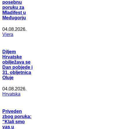
posebnu
poruku za
Mladifest u
Međugorju
04.08.2026.
Vjera
Diljem
Hrvatske
obilježava se
Dan pobjede i
31. obljetnica
Oluje
04.08.2026.
Hrvatska
Priveden
zbog poruka:
“Klali smo
vas u