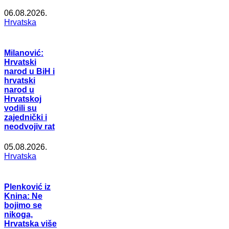
06.08.2026.
Hrvatska
Milanović:
Hrvatski
narod u BiH i
hrvatski
narod u
Hrvatskoj
vodili su
zajednički i
neodvojiv rat
05.08.2026.
Hrvatska
Plenković iz
Knina: Ne
bojimo se
nikoga,
Hrvatska više