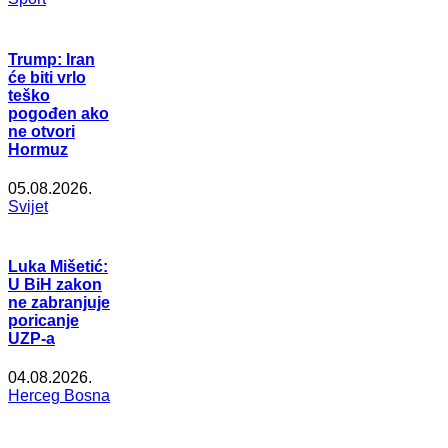
Trump: Iran
će biti vrlo
teško
pogođen ako
ne otvori
Hormuz
05.08.2026.
Svijet
Luka Mišetić:
U BiH zakon
ne zabranjuje
poricanje
UZP-a
04.08.2026.
Herceg Bosna