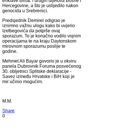
enklave Bihać i drugih dijelova Bosne i
Hercegovine, a što je uslijedilo nakon
genocida u Srebrenici.
Predsjednik Demirel odigrao je
iznimno važnu ulogu kako bi uvjerio
Izetbegovića da potpiše ovaj
sporazum. To je konačno vodilo vojnim
operacijama te na kraju Daytonskom
mirovnom sporazumu poslije te
godine.
Mehmet Ali Bayar govorio je u okviru
panela Dubrovnik Foruma posvećenog
30. obljetnici Splitske deklaracije -
Savez između Hrvatske i BiH koji je
mir učinio mogućim.
M.M.
Share
0