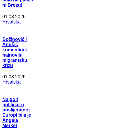
ni Brozu!
01.08.2026.
Hrvatska
Božinović i
Anušić
komentirali
najnoviju
migrantsku
krizu
01.08.2026.
Hrvatska
Najgori
političar u
poslijeratnoj
Europi bila je
Angela
Merkel