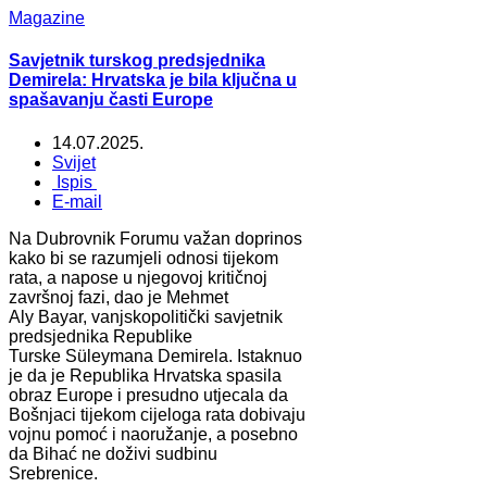
Magazine
Savjetnik turskog predsjednika
Demirela: Hrvatska je bila ključna u
spašavanju časti Europe
14.07.2025.
Svijet
Ispis
E-mail
Na Dubrovnik Forumu važan doprinos
kako bi se razumjeli odnosi tijekom
rata, a napose u njegovoj kritičnoj
završnoj fazi, dao je Mehmet
Aly Bayar, vanjskopolitički savjetnik
predsjednika Republike
Turske Süleymana Demirela. Istaknuo
je da je Republika Hrvatska spasila
obraz Europe i presudno utjecala da
Bošnjaci tijekom cijeloga rata dobivaju
vojnu pomoć i naoružanje, a posebno
da Bihać ne doživi sudbinu
Srebrenice.