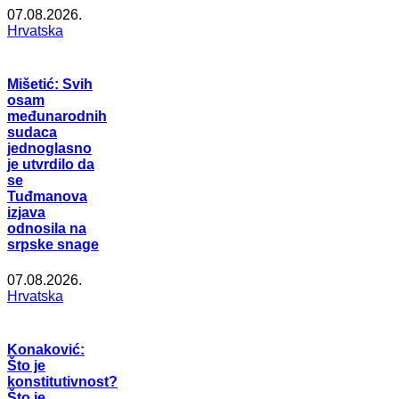
07.08.2026.
Hrvatska
Mišetić: Svih
osam
međunarodnih
sudaca
jednoglasno
je utvrdilo da
se
Tuđmanova
izjava
odnosila na
srpske snage
07.08.2026.
Hrvatska
Konaković:
Što je
konstitutivnost?
Što je