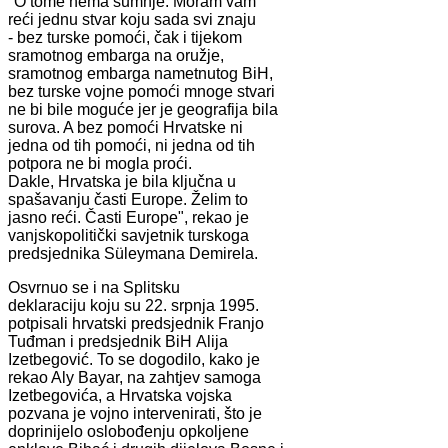
"O tome nema sumnje. Moram vam
reći jednu stvar koju sada svi znaju
- bez turske pomoći, čak i tijekom
sramotnog embarga na oružje,
sramotnog embarga nametnutog BiH,
bez turske vojne pomoći mnoge stvari
ne bi bile moguće jer je geografija bila
surova. A bez pomoći Hrvatske ni
jedna od tih pomoći, ni jedna od tih
potpora ne bi mogla proći.
Dakle, Hrvatska je bila ključna u
spašavanju časti Europe. Želim to
jasno reći. Časti Europe", rekao je
vanjskopolitički savjetnik turskoga
predsjednika Süleymana Demirela.
Osvrnuo se i na Splitsku
deklaraciju koju su 22. srpnja 1995.
potpisali hrvatski predsjednik Franjo
Tuđman i predsjednik BiH Alija
Izetbegović. To se dogodilo, kako je
rekao Aly Bayar, na zahtjev samoga
Izetbegovića, a Hrvatska vojska
pozvana je vojno intervenirati, što je
doprinijelo oslobođenju opkoljene