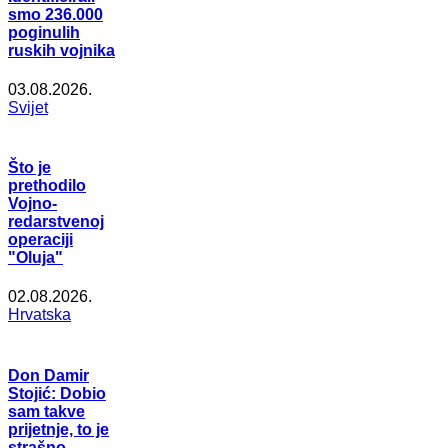
smo 236.000
poginulih
ruskih vojnika
03.08.2026.
Svijet
Što je
prethodilo
Vojno-
redarstvenoj
operaciji
"Oluja"
02.08.2026.
Hrvatska
Don Damir
Stojić: Dobio
sam takve
prijetnje, to je
strašno