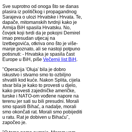
Sve suprotno od onoga što se danas
plasira iz političkog i propagandnog
Sarajeva o ulozi Hrvatske i Hrvata. Te,
dapače, mitomanskih tvrdnji kako je
Armija BiH spasila Hrvatsku. No,
čovjek koji tvrdi da je pokojni Demirel
imao presudan utjecaj na
Izetbegovića, otkriva ono što je više-
manje poznato, ali se nastoji potpuno
potisnuti: - Hrvatska je spasila čast
Europe u BiH, piše
Večernji list BiH
.
"Operacija 'Oluja' bila je dobro
iskustvo i stvarno smo to ozbiljno
shvatili kod kuće. Nakon Splita, cijela
stvar bila je kako to provesti u djelo,
kako provesti zajedničke američke,
turske i NATO-om vođene napore na
terenu jer sati su bili presudni. Morali
smo spasiti Bihać, a nadalje, morali
smo okončati rat. Morali smo pobijediti
u ratu. Rat je dobiven u Bihaću",
započeo je.