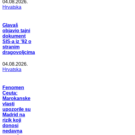
04.08.2026.
Hrvatska
Glavaš
objavio tajni
dokument
SIS-a iz ’92 o
stranim
dragovoljcima
04.08.2026.
Hrvatska
Fenomen
Ceuta:
Marokanske
vlasti
upozorile su
Madrid na
rizik koji
donosi
nedavna