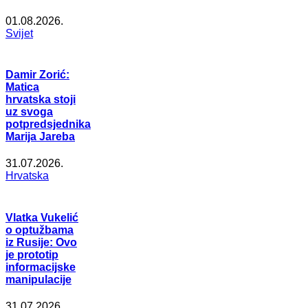
01.08.2026.
Svijet
Damir Zorić:
Matica
hrvatska stoji
uz svoga
potpredsjednika
Marija Jareba
31.07.2026.
Hrvatska
Vlatka Vukelić
o optužbama
iz Rusije: Ovo
je prototip
informacijske
manipulacije
31.07.2026.