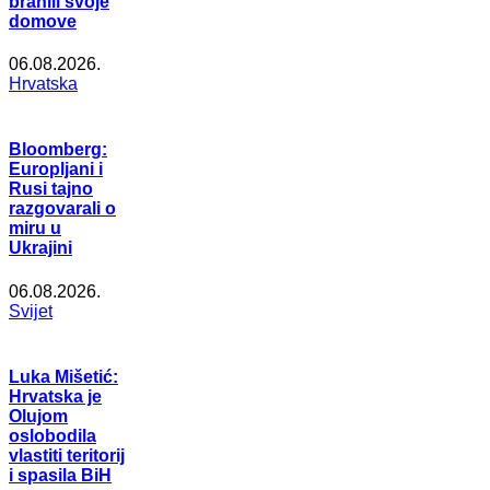
branili svoje
domove
06.08.2026.
Hrvatska
Bloomberg:
Europljani i
Rusi tajno
razgovarali o
miru u
Ukrajini
06.08.2026.
Svijet
Luka Mišetić:
Hrvatska je
Olujom
oslobodila
vlastiti teritorij
i spasila BiH