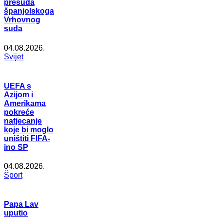
presuda
španjolskoga
Vrhovnog
suda
04.08.2026.
Svijet
UEFA s
Azijom i
Amerikama
pokreće
natjecanje
koje bi moglo
uništiti FIFA-
ino SP
04.08.2026.
Šport
Papa Lav
uputio