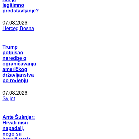
legitimno
predstavljanje?
07.08.2026.
Herceg Bosna
Trump
potpisao
naredbe o
ograničavanju
američkog
državljanstva
po rođenju
07.08.2026.
Svijet
Ante Šušnjar:
Hrvati nisu
napadali,
nego su