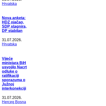
Hrvatska
Nova anketa:
HDZ ojačao,
SDP stagnira,
DP stabilan
31.07.2026.
Hrvatska
Vijeće
ministara BiH
usvojilo Nacrt
odluke o
ratifikaciji
sporazuma o
Južnoj
interkonekciji
31.07.2026.
Herceg Bosna