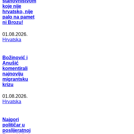
stanovništvom
koje nije
hrvatsko, nije
palo na pamet
ni Brozu!
01.08.2026.
Hrvatska
Božinović i
Anušić
komentirali
najnoviju
migrantsku
krizu
01.08.2026.
Hrvatska
Najgori
političar u
poslijeratnoj