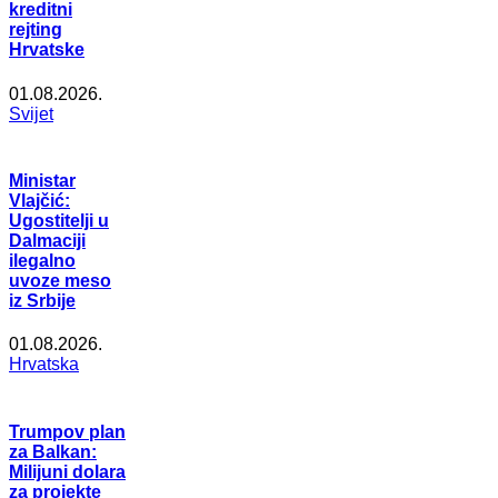
kreditni
rejting
Hrvatske
01.08.2026.
Svijet
Ministar
Vlajčić:
Ugostitelji u
Dalmaciji
ilegalno
uvoze meso
iz Srbije
01.08.2026.
Hrvatska
Trumpov plan
za Balkan:
Milijuni dolara
za projekte