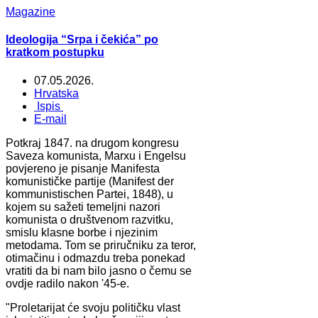
Magazine
Ideologija “Srpa i čekića” po
kratkom postupku
07.05.2026.
Hrvatska
Ispis
E-mail
Potkraj 1847. na drugom kongresu
Saveza komunista, Marxu i Engelsu
povjereno je pisanje Manifesta
komunističke partije (Manifest der
kommunistischen Partei, 1848), u
kojem su sažeti temeljni nazori
komunista o društvenom razvitku,
smislu klasne borbe i njezinim
metodama. Tom se priručniku za teror,
otimačinu i odmazdu treba ponekad
vratiti da bi nam bilo jasno o čemu se
ovdje radilo nakon '45-e.
"Proletarijat će svoju političku vlast