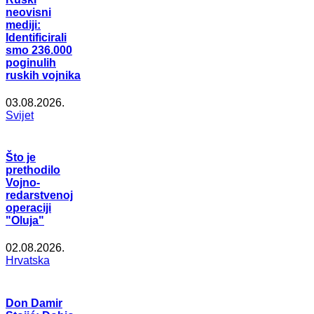
neovisni
mediji:
Identificirali
smo 236.000
poginulih
ruskih vojnika
03.08.2026.
Svijet
Što je
prethodilo
Vojno-
redarstvenoj
operaciji
"Oluja"
02.08.2026.
Hrvatska
Don Damir