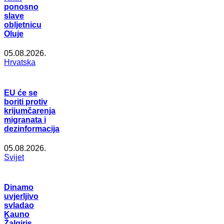
ponosno
slave
obljetnicu
Oluje
05.08.2026.
Hrvatska
EU će se
boriti protiv
krijumčarenja
migranata i
dezinformacija
05.08.2026.
Svijet
Dinamo
uvjerljivo
svladao
Kauno
Žalgiris