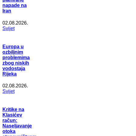
napade na
Iran
02.08.2026.
Svijet
Europa u
ozbiljnim
problemima
zbog niskih
vodostaja
Rijeka
02.08.2026.
Svijet
Kritike na
Klasićev
račun:
Naseljavanje
otoka