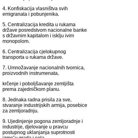
4. Konfiskacija vlasništva svih
emigranata i pobunjenika.
5. Centralizacija kredita u rukama
države posredstvom nacionalne banke
s državnim kapitalom i isklju ivim
monopolom.
6. Centralizacija cjelokupnog
transporta u rukama države.
7. Umnožavanje nacionalnih tvornica,
proizvodnih instrumenata,
krčenje i poboljšavanje zemljišta
prema zajedničkom planu.
8. Jednaka radna prisila za sve,
stvaranje industrijskih armija, posebice
za zemljoradnju.
9. Ujedinjenje pogona zemljoradnje i
industrije, djelovanje u pravcu
postupnog uklanjanja suprotnosti
izme"u grada i sela.