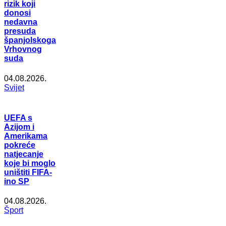
rizik koji
donosi
nedavna
presuda
španjolskoga
Vrhovnog
suda
04.08.2026.
Svijet
UEFA s
Azijom i
Amerikama
pokreće
natjecanje
koje bi moglo
uništiti FIFA-
ino SP
04.08.2026.
Šport