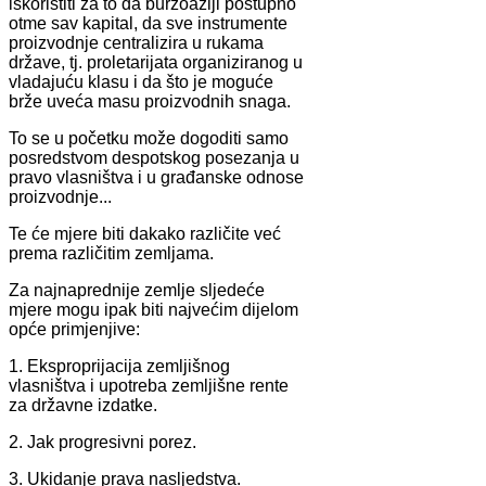
iskoristiti za to da buržoaziji postupno
otme sav kapital, da sve instrumente
proizvodnje centralizira u rukama
države, tj. proletarijata organiziranog u
vladajuću klasu i da što je moguće
brže uveća masu proizvodnih snaga.
To se u početku može dogoditi samo
posredstvom despotskog posezanja u
pravo vlasništva i u građanske odnose
proizvodnje...
Te će mjere biti dakako različite već
prema različitim zemljama.
Za najnaprednije zemlje sljedeće
mjere mogu ipak biti najvećim dijelom
opće primjenjive:
1. Eksproprijacija zemljišnog
vlasništva i upotreba zemljišne rente
za državne izdatke.
2. Jak progresivni porez.
3. Ukidanje prava nasljedstva.