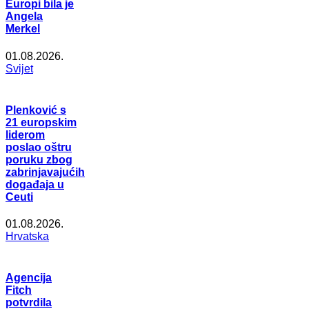
Europi bila je
Angela
Merkel
01.08.2026.
Svijet
Plenković s
21 europskim
liderom
poslao oštru
poruku zbog
zabrinjavajućih
događaja u
Ceuti
01.08.2026.
Hrvatska
Agencija
Fitch
potvrdila