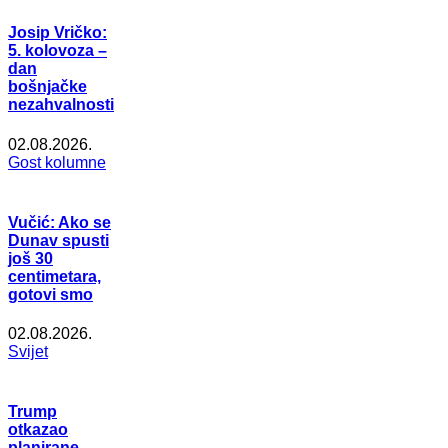
Josip Vričko:
5. kolovoza –
dan
bošnjačke
nezahvalnosti
02.08.2026.
Gost kolumne
Vučić: Ako se
Dunav spusti
još 30
centimetara,
gotovi smo
02.08.2026.
Svijet
Trump
otkazao
planirane