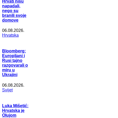
Hrvati nisu
napadali,
nego su
branili svoje
domove
06.08.2026.
Hrvatska
Bloomberg:
Europljani i
Rusi tajno
razgovarali o
miru u
Ukrajini
06.08.2026.
Svijet
Luka Mišetić:
Hrvatska je
Olujom