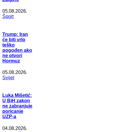
05.08.2026.
Šport
Trump: Iran
će biti vrlo
teško
pogođen ako
ne otvori
Hormuz
05.08.2026.
Svijet
Luka Mišetić:
U BiH zakon
ne zabranjuje
poricanje
UZP-a
04.08.2026.