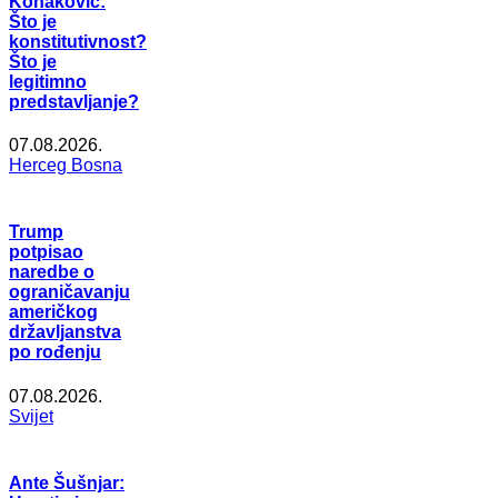
Konaković:
Što je
konstitutivnost?
Što je
legitimno
predstavljanje?
07.08.2026.
Herceg Bosna
Trump
potpisao
naredbe o
ograničavanju
američkog
državljanstva
po rođenju
07.08.2026.
Svijet
Ante Šušnjar: