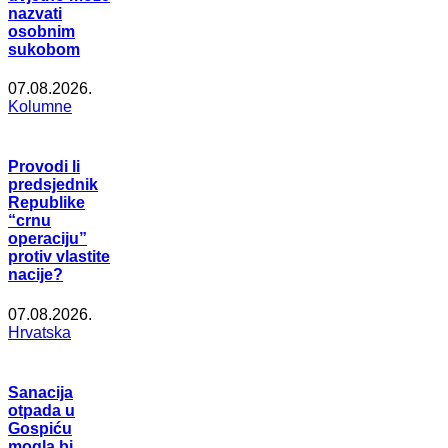
nazvati
osobnim
sukobom
07.08.2026.
Kolumne
Provodi li
predsjednik
Republike
“crnu
operaciju”
protiv vlastite
nacije?
07.08.2026.
Hrvatska
Sanacija
otpada u
Gospiću
mogla bi