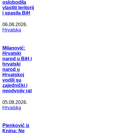
oslobodila
vlastiti teritorij
i spasila BiH
06.08.2026.
Hrvatska
Milanović:
Hrvatski
narod u BiH i
hrvatski
narod u
Hrvatskoj
vodili su
zajednički i
neodvojiv rat
05.08.2026.
Hrvatska
Plenković iz
Knina: Ne