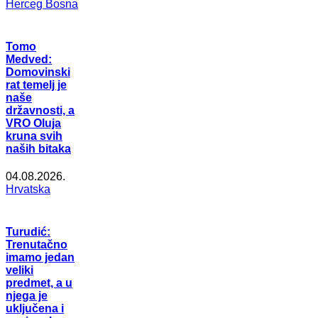
Herceg Bosna
Tomo
Medved:
Domovinski
rat temelj je
naše
državnosti, a
VRO Oluja
kruna svih
naših bitaka
04.08.2026.
Hrvatska
Turudić:
Trenutačno
imamo jedan
veliki
predmet, a u
njega je
uključena i