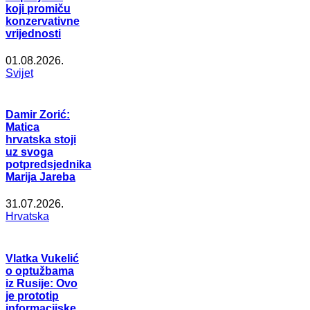
koji promiču
konzervativne
vrijednosti
01.08.2026.
Svijet
Damir Zorić:
Matica
hrvatska stoji
uz svoga
potpredsjednika
Marija Jareba
31.07.2026.
Hrvatska
Vlatka Vukelić
o optužbama
iz Rusije: Ovo
je prototip
informacijske