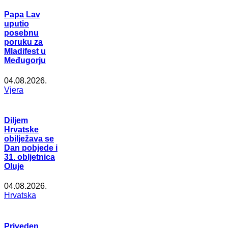
Papa Lav
uputio
posebnu
poruku za
Mladifest u
Međugorju
04.08.2026.
Vjera
Diljem
Hrvatske
obilježava se
Dan pobjede i
31. obljetnica
Oluje
04.08.2026.
Hrvatska
Priveden