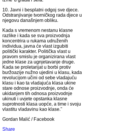
10. Javni i besplatni odgoj sve djece.
Odstranjivanje tvorničkog rada djece u
njegovu današnjem obliku.
Kada s vremenom nestanu klasne
razlike i kada se sva proizvodnja
koncentrira u rukama udruženih
individua, javna će vlast izgubiti
politički karakter. Politička vlast u
pravom smislu je organizirana vlast
jedne klase za ugnjetavanje druge.
Kada se proletarijat u borbi protiv
buržoazije nužno ujedini u klasu, kada
revolucijom učini od sebe vladajuću
klasu i kao ta vladajuća klasa ukine
stare odnose proizvodnje, onda će
ukidanjem tih odnosa proizvodnje
ukinuti i uvjete opstanka klasne
suprotnosti klasa uopće, a time i svoju
vlastitu vladavinu kao klase."
Gordan Malić / Facebook
Share