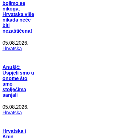
bojimo se
nikoga,
Hrvatska više
nikada neće
biti
nezaštićena!
05.08.2026.
Hrvatska
Anušić:
Uspjeli smo u
onome što
smo
stoljećima
sanjali
05.08.2026.
Hrvatska
Hrvatska i
Knin