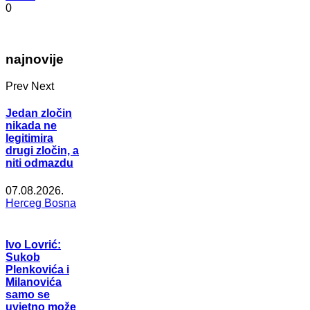
0
najnovije
Prev
Next
Jedan zločin
nikada ne
legitimira
drugi zločin, a
niti odmazdu
07.08.2026.
Herceg Bosna
Ivo Lovrić:
Sukob
Plenkovića i
Milanovića
samo se
uvjetno može