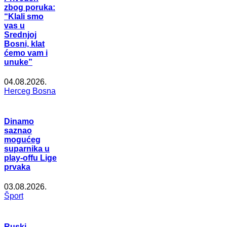
zbog poruka:
“Klali smo
vas u
Srednjoj
Bosni, klat
ćemo vam i
unuke”
04.08.2026.
Herceg Bosna
Dinamo
saznao
mogućeg
suparnika u
play-offu Lige
prvaka
03.08.2026.
Šport
Ruski