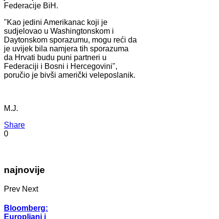
Federacije BiH.
"Kao jedini Amerikanac koji je
sudjelovao u Washingtonskom i
Daytonskom sporazumu, mogu reći da
je uvijek bila namjera tih sporazuma
da Hrvati budu puni partneri u
Federaciji i Bosni i Hercegovini",
poručio je bivši američki veleposlanik.
M.J.
Share
0
najnovije
Prev
Next
Bloomberg:
Europljani i