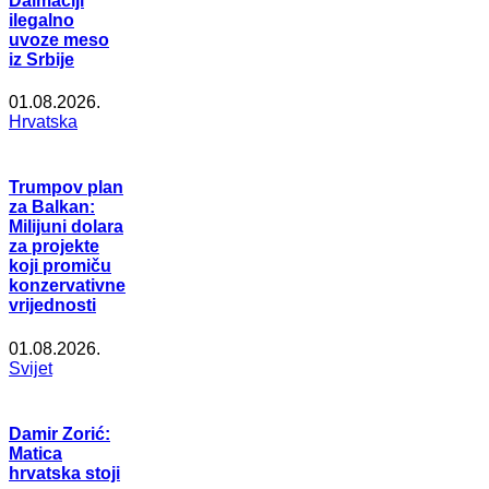
Dalmaciji
ilegalno
uvoze meso
iz Srbije
01.08.2026.
Hrvatska
Trumpov plan
za Balkan:
Milijuni dolara
za projekte
koji promiču
konzervativne
vrijednosti
01.08.2026.
Svijet
Damir Zorić:
Matica
hrvatska stoji