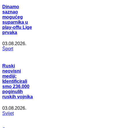
Dinamo
saznao
mogućeg
suparnika u
play-offu Lige
prvaka
03.08.2026.
Šport
Ruski
neovisni
mediji:
Identificirali
smo 236.000
poginulih
ruskih vojnika
03.08.2026.
Svijet