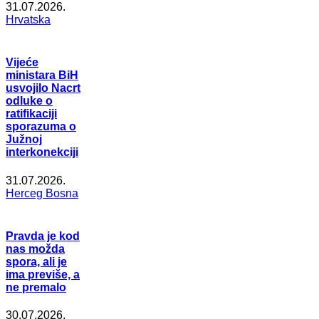
31.07.2026.
Hrvatska
Vijeće
ministara BiH
usvojilo Nacrt
odluke o
ratifikaciji
sporazuma o
Južnoj
interkonekciji
31.07.2026.
Herceg Bosna
Pravda je kod
nas možda
spora, ali je
ima previše, a
ne premalo
30.07.2026.