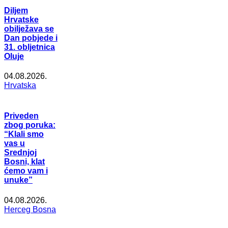
Diljem
Hrvatske
obilježava se
Dan pobjede i
31. obljetnica
Oluje
04.08.2026.
Hrvatska
Priveden
zbog poruka:
“Klali smo
vas u
Srednjoj
Bosni, klat
ćemo vam i
unuke”
04.08.2026.
Herceg Bosna