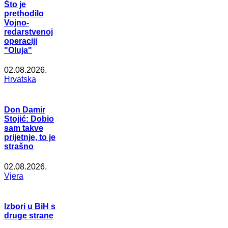
Što je
prethodilo
Vojno-
redarstvenoj
operaciji
"Oluja"
02.08.2026.
Hrvatska
Don Damir
Stojić: Dobio
sam takve
prijetnje, to je
strašno
02.08.2026.
Vjera
Izbori u BiH s
druge strane