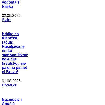
vodostaja
Rijeka
02.08.2026.
Svijet
Kritike na
Klasićev
račun:
Naseljavanje
otoka
stanovništvom
koje nije
hrvatsko, nije
palo na pamet
ni Brozu!
01.08.2026.
Hrvatska
Božinović i
Anušić