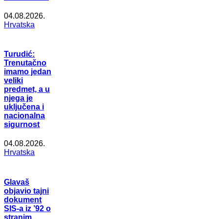
04.08.2026.
Hrvatska
Turudić:
Trenutačno
imamo jedan
veliki
predmet, a u
njega je
uključena i
nacionalna
sigurnost
04.08.2026.
Hrvatska
Glavaš
objavio tajni
dokument
SIS-a iz ’92 o
stranim