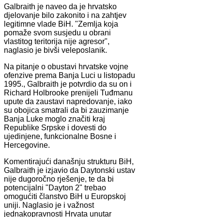
Galbraith je naveo da je hrvatsko
djelovanje bilo zakonito i na zahtjev
legitimne vlade BiH. "Zemlja koja
pomaže svom susjedu u obrani
vlastitog teritorija nije agresor",
naglasio je bivši veleposlanik.
Na pitanje o obustavi hrvatske vojne
ofenzive prema Banja Luci u listopadu
1995., Galbraith je potvrdio da su on i
Richard Holbrooke prenijeli Tuđmanu
upute da zaustavi napredovanje, iako
su obojica smatrali da bi zauzimanje
Banja Luke moglo značiti kraj
Republike Srpske i dovesti do
ujedinjene, funkcionalne Bosne i
Hercegovine.
Komentirajući današnju strukturu BiH,
Galbraith je izjavio da Daytonski ustav
nije dugoročno rješenje, te da bi
potencijalni "Dayton 2" trebao
omogućiti članstvo BiH u Europskoj
uniji. Naglasio je i važnost
jednakopravnosti Hrvata unutar