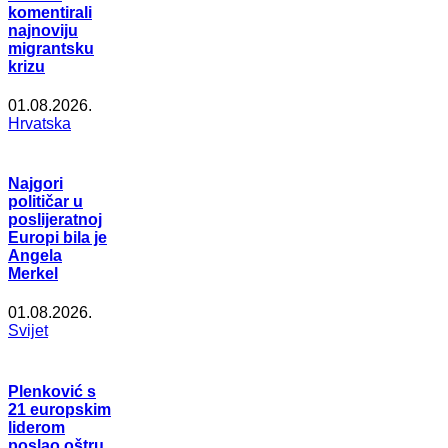
komentirali
najnoviju
migrantsku
krizu
01.08.2026.
Hrvatska
Najgori
političar u
poslijeratnoj
Europi bila je
Angela
Merkel
01.08.2026.
Svijet
Plenković s
21 europskim
liderom
poslao oštru