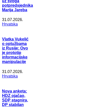
uz svoga
potpredsjednika
Marija Jareba
31.07.2026.
Hrvatska
Vlatka Vukelić
o optužbama
iz Rusije: Ovo
je prototip
informacijske
manipulacije
31.07.2026.
Hrvatska
Nova anketa:
HDZ ojačao,
SDP stagnira,
DP stabilan