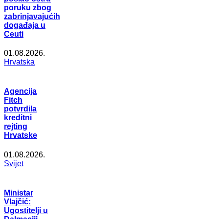
poruku zbog
zabrinjavajućih
događaja u
Ceuti
01.08.2026.
Hrvatska
Agencija
Fitch
potvrdila
kreditni
rejting
Hrvatske
01.08.2026.
Svijet
Ministar
Vlajčić:
Ugostitelji u