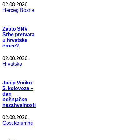
02.08.2026.
Herceg Bosna
Zašto SNV
Srbe pretvara
u hrvatske
crnce?
02.08.2026.
Hrvatska
Josip Vričko:
5. kolovoza –
dan
bošnjačke
nezahvalnosti
02.08.2026.
Gost kolumne