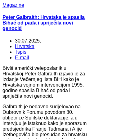
Magazine
Peter Galbraith: Hrvatska je spasila
Bihać od pada i spriječila novi
genocid
30.07.2025.
Hrvatska
Ispis
E-mail
Bivši američki veleposlanik u
Hrvatskoj Peter Galbraith izjavio je za
izdanje Večernjeg lista BiH kako je
Hrvatska vojnom intervencijom 1995.
godine spasila Bihać od pada i
spriječila novi genocid.
Galbraith je nedavno sudjelovao na
Dubrovnik Forumu povodom 30.
obljetnice Splitske deklaracije, a u
intervjuu je istaknuo kako je sporazum
predsjednika Franje Tuđmana i Alije
Izetbegovića bio presudan za hrvatsku