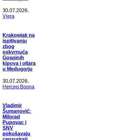
30.07.2026.
Vjera
Krakowiak na
ispitivanju
zbog
oskvrnuća
Gospinih
kipova i oltara
u Međugorju
30.07.2026.
Herceg Bosna
Vladimir
Šumanović:
Milorad
Pupovac i
SNV
pokušavaju
cenzurirati