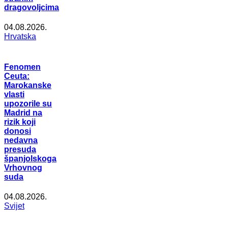
dragovoljcima
04.08.2026.
Hrvatska
Fenomen
Ceuta:
Marokanske
vlasti
upozorile su
Madrid na
rizik koji
donosi
nedavna
presuda
španjolskoga
Vrhovnog
suda
04.08.2026.
Svijet