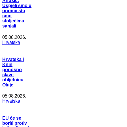
Anušić:
Uspjeli smo u
onome što
smo
stoljećima
sanjali
05.08.2026.
Hrvatska
Hrvatska i
Knin
ponosno
slave
obljetnicu
Oluje
05.08.2026.
Hrvatska
EU će se
boriti protiv