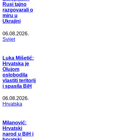
Rusi tajno
razgovarali o
miru u
Ukrajini
06.08.2026.
Svijet
Luka Mišetić:
Hrvatska je
Olujom
oslobodila
vlastiti teritorij
i spasila BiH
06.08.2026.
Hrvatska
Milanović:
Hrvatski
narod u BiH i
hrvatski