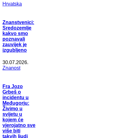
Hrvatska
Znanstvenici:
Sredozemlje
kakvo smo
poznavali
zauvijek je
izgubljeno
30.07.2026.
Znanost
Fra Jozo
Grbeš o
incidentu u
Međugorju:
Živimo u
svijetu u
kojem će
vjerojatno sve
više biti
takvih ljudi