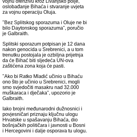
vojnu ofenzivu kroz Livanjsko polje,
oslobađanje Bihaća i stvaranje uvjeta
za vojnu operaciju Oluja.
"Bez Splitskog sporazuma i Oluje ne bi
bilo Daytonskog sporazuma", poručio
je Galbraith.
Splitski sporazum potpisan je 12 dana
nakon genocida u Srebrenici, a u tom
trenutku postojala je ozbiljna prijetnja
da će Bihać biti sljedeća UN-ova
zaštićena zona koja će pasti.
"Ako bi Ratko Mladić učinio u Bihaću
ono što je učinio u Srebrenici, mogli
smo svjedočiti masakru nad 32.000
muškaraca i dječaka", upozorio je
Galbraith.
Iako brojni međunarodni dužnosnici i
povjesničari priznaju ključnu ulogu
Hrvatske u spašavanju Bihaća, dio
bošnjačkih političara i javnosti u Bosni
i Hercegovini i dalje osporava tu ulogu.