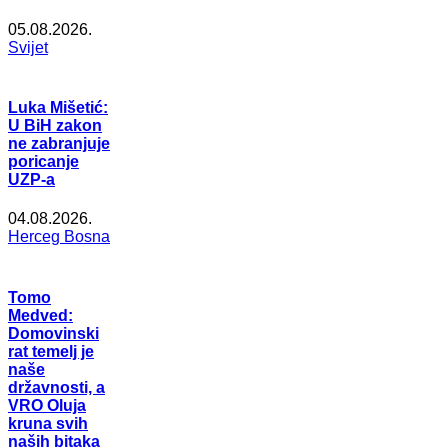
05.08.2026.
Svijet
Luka Mišetić:
U BiH zakon
ne zabranjuje
poricanje
UZP-a
04.08.2026.
Herceg Bosna
Tomo
Medved:
Domovinski
rat temelj je
naše
državnosti, a
VRO Oluja
kruna svih
naših bitaka