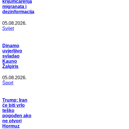
krijumčarenja
migranata i
dezinformacija
05.08.2026.
Svijet
Dinamo
uvjerljivo
svladao
Kauno
Žalgiris
05.08.2026.
Šport
Trump: Iran
će biti vrlo
teško
pogođen ako
ne otvori
Hormuz