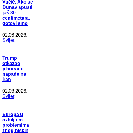
Vučić: Ako se
Dunav spusti
još 30
centimetara,
gotovi smo
02.08.2026.
Svijet
Trump
otkazao
planirane
napade na
Iran
02.08.2026.
Svijet
Europa u
ozbiljnim
problemima
zbog niskih