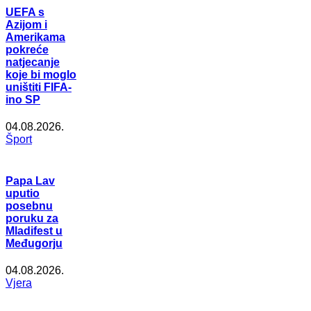
UEFA s
Azijom i
Amerikama
pokreće
natjecanje
koje bi moglo
uništiti FIFA-
ino SP
04.08.2026.
Šport
Papa Lav
uputio
posebnu
poruku za
Mladifest u
Međugorju
04.08.2026.
Vjera