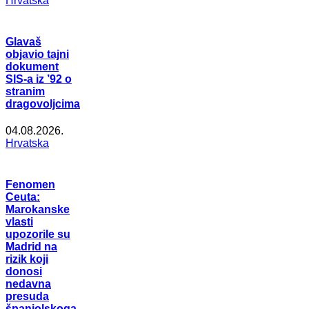
Hrvatska
Glavaš
objavio tajni
dokument
SIS-a iz ’92 o
stranim
dragovoljcima
04.08.2026.
Hrvatska
Fenomen
Ceuta:
Marokanske
vlasti
upozorile su
Madrid na
rizik koji
donosi
nedavna
presuda
španjolskoga