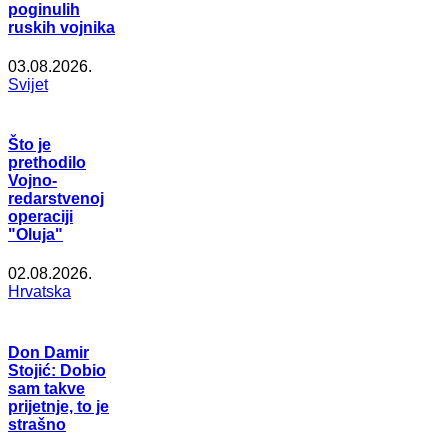
poginulih
ruskih vojnika
03.08.2026.
Svijet
Što je
prethodilo
Vojno-
redarstvenoj
operaciji
"Oluja"
02.08.2026.
Hrvatska
Don Damir
Stojić: Dobio
sam takve
prijetnje, to je
strašno