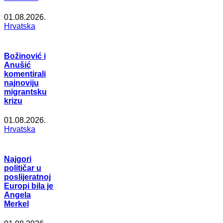
01.08.2026.
Hrvatska
Božinović i
Anušić
komentirali
najnoviju
migrantsku
krizu
01.08.2026.
Hrvatska
Najgori
političar u
poslijeratnoj
Europi bila je
Angela
Merkel