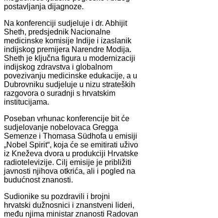
postavljanja dijagnoze.
Na konferenciji sudjeluje i dr. Abhijit
Sheth, predsjednik Nacionalne
medicinske komisije Indije i izaslanik
indijskog premijera Narendre Modija.
Sheth je ključna figura u modernizaciji
indijskog zdravstva i globalnom
povezivanju medicinske edukacije, a u
Dubrovniku sudjeluje u nizu strateških
razgovora o suradnji s hrvatskim
institucijama.
Poseban vrhunac konferencije bit će
sudjelovanje nobelovaca Gregga
Semenze i Thomasa Südhofa u emisiji
„Nobel Spirit“, koja će se emitirati uživo
iz Kneževa dvora u produkciji Hrvatske
radiotelevizije. Cilj emisije je približiti
javnosti njihova otkrića, ali i pogled na
budućnost znanosti.
Sudionike su pozdravili i brojni
hrvatski dužnosnici i znanstveni lideri,
među njima ministar znanosti Radovan