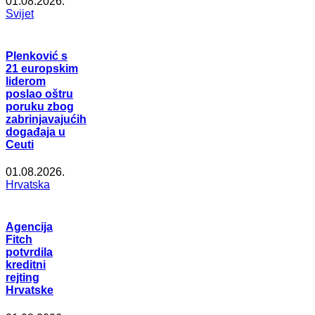
01.08.2026.
Svijet
Plenković s
21 europskim
liderom
poslao oštru
poruku zbog
zabrinjavajućih
događaja u
Ceuti
01.08.2026.
Hrvatska
Agencija
Fitch
potvrdila
kreditni
rejting
Hrvatske