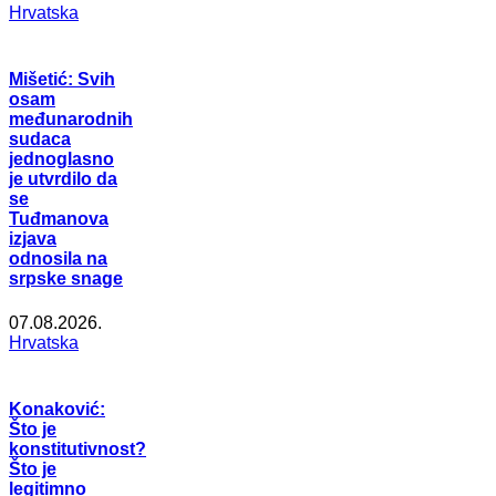
Hrvatska
Mišetić: Svih
osam
međunarodnih
sudaca
jednoglasno
je utvrdilo da
se
Tuđmanova
izjava
odnosila na
srpske snage
07.08.2026.
Hrvatska
Konaković:
Što je
konstitutivnost?
Što je
legitimno