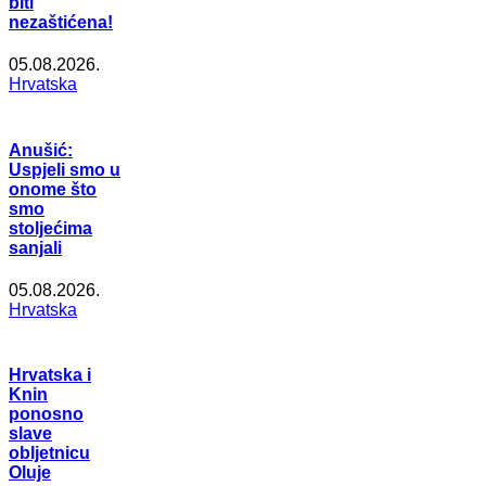
biti
nezaštićena!
05.08.2026.
Hrvatska
Anušić:
Uspjeli smo u
onome što
smo
stoljećima
sanjali
05.08.2026.
Hrvatska
Hrvatska i
Knin
ponosno
slave
obljetnicu
Oluje