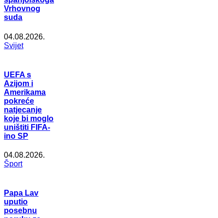
Vrhovnog
suda
04.08.2026.
Svijet
UEFA s
Azijom i
Amerikama
pokreće
natjecanje
koje bi moglo
uništiti FIFA-
ino SP
04.08.2026.
Šport
Papa Lav
uputio
posebnu