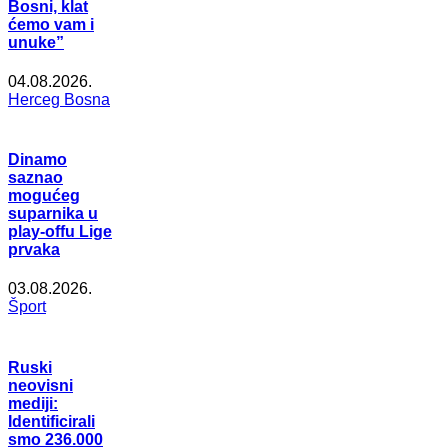
Bosni, klat
ćemo vam i
unuke”
04.08.2026.
Herceg Bosna
Dinamo
saznao
mogućeg
suparnika u
play-offu Lige
prvaka
03.08.2026.
Šport
Ruski
neovisni
mediji:
Identificirali
smo 236.000