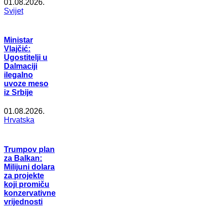
01.08.2026.
Svijet
Ministar
Vlajčić:
Ugostitelji u
Dalmaciji
ilegalno
uvoze meso
iz Srbije
01.08.2026.
Hrvatska
Trumpov plan
za Balkan:
Milijuni dolara
za projekte
koji promiču
konzervativne
vrijednosti