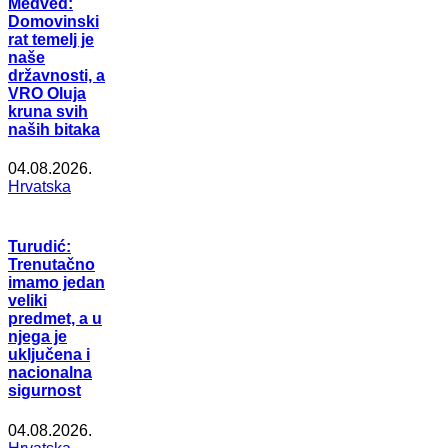
Medved:
Domovinski
rat temelj je
naše
državnosti, a
VRO Oluja
kruna svih
naših bitaka
04.08.2026.
Hrvatska
Turudić:
Trenutačno
imamo jedan
veliki
predmet, a u
njega je
uključena i
nacionalna
sigurnost
04.08.2026.