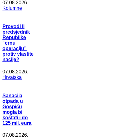
07.08.2026.
Kolumne
Provodi li
predsjednik
Republike
“crnu
operaciju”
protiv vlastite
nacije?
07.08.2026.
Hrvatska
Sanacija
otpada u
Gospiću
mogla bi
koštati i do
125 mil. eura
07.08.2026.