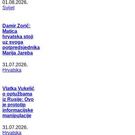
01.08.2026.
Svijet
Damir Zorić:
Matica
hrvatska stoji
uz svoga
potpredsjednika
Marija Jareba
31.07.2026.
Hrvatska
Vlatka Vukelić
o optužbama
iz Rusije: Ovo
je prototip
informacijske
manipulacije
31.07.2026.
Hrvatska