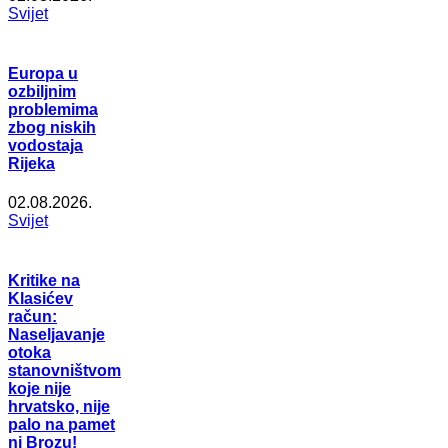
Svijet
Europa u
ozbiljnim
problemima
zbog niskih
vodostaja
Rijeka
02.08.2026.
Svijet
Kritike na
Klasićev
račun:
Naseljavanje
otoka
stanovništvom
koje nije
hrvatsko, nije
palo na pamet
ni Brozu!