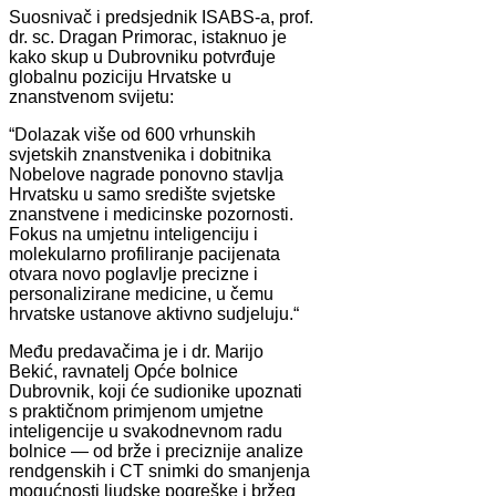
Suosnivač i predsjednik ISABS‑a, prof.
dr. sc. Dragan Primorac, istaknuo je
kako skup u Dubrovniku potvrđuje
globalnu poziciju Hrvatske u
znanstvenom svijetu:
“Dolazak više od 600 vrhunskih
svjetskih znanstvenika i dobitnika
Nobelove nagrade ponovno stavlja
Hrvatsku u samo središte svjetske
znanstvene i medicinske pozornosti.
Fokus na umjetnu inteligenciju i
molekularno profiliranje pacijenata
otvara novo poglavlje precizne i
personalizirane medicine, u čemu
hrvatske ustanove aktivno sudjeluju.“
Među predavačima je i dr. Marijo
Bekić, ravnatelj Opće bolnice
Dubrovnik, koji će sudionike upoznati
s praktičnom primjenom umjetne
inteligencije u svakodnevnom radu
bolnice — od brže i preciznije analize
rendgenskih i CT snimki do smanjenja
mogućnosti ljudske pogreške i bržeg