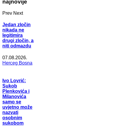
najnovije
Prev
Next
Jedan zločin
nikada ne
legitimira
drugi zločin, a
niti odmazdu
07.08.2026.
Herceg Bosna
Ivo Lovrić:
Sukob
Plenkovića i
Milanovića
samo se
uvjetno može
nazvati
osobnim
sukobom