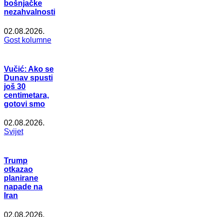
bošnjačke
nezahvalnosti
02.08.2026.
Gost kolumne
Vučić: Ako se
Dunav spusti
još 30
centimetara,
gotovi smo
02.08.2026.
Svijet
Trump
otkazao
planirane
napade na
Iran
02.08.2026.