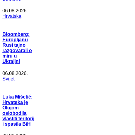
06.08.2026.
Hrvatska
Bloomberg:
Europljani i
Rusi tajno
razgovarali o
miru u
Ukrajini
06.08.2026.
Svijet
Luka Mišetić:
Hrvatska je
Olujom
oslobodila
vlastiti teritorij
i spasila BiH