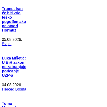
Trump: Iran
će biti vrlo
teško
pogođen ako
ne otvori
Hormuz
05.08.2026.
Svijet
Luka Mišetić:
U BiH zakon
ne zabranjuje
poricanje
UZP-a
04.08.2026.
Herceg Bosna
Tomo