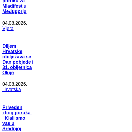
poruku za
Mladifest u
Međugorju
04.08.2026.
Vjera
Diljem
Hrvatske
obilježava se
Dan pobjede i
31. obljetnica
Oluje
04.08.2026.
Hrvatska
Priveden
zbog poruka:
“Klali smo
vas u
Srednjoj