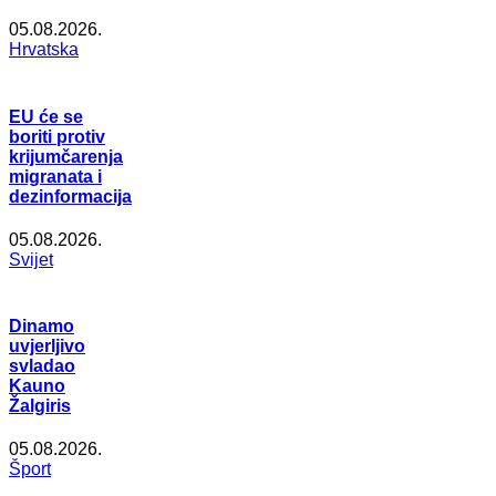
05.08.2026.
Hrvatska
EU će se
boriti protiv
krijumčarenja
migranata i
dezinformacija
05.08.2026.
Svijet
Dinamo
uvjerljivo
svladao
Kauno
Žalgiris
05.08.2026.
Šport