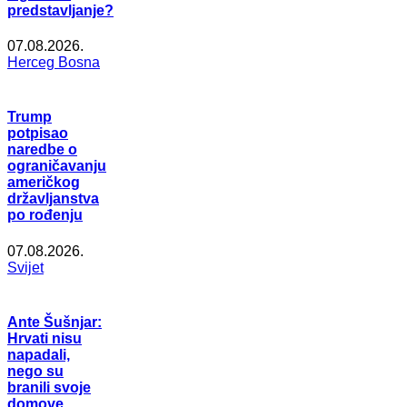
predstavljanje?
07.08.2026.
Herceg Bosna
Trump
potpisao
naredbe o
ograničavanju
američkog
državljanstva
po rođenju
07.08.2026.
Svijet
Ante Šušnjar:
Hrvati nisu
napadali,
nego su
branili svoje
domove