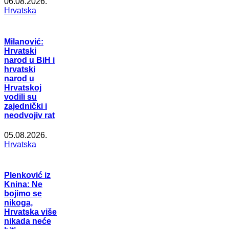
06.08.2026.
Hrvatska
Milanović:
Hrvatski
narod u BiH i
hrvatski
narod u
Hrvatskoj
vodili su
zajednički i
neodvojiv rat
05.08.2026.
Hrvatska
Plenković iz
Knina: Ne
bojimo se
nikoga,
Hrvatska više
nikada neće