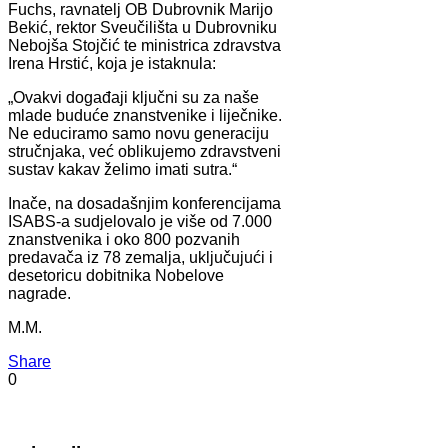
Fuchs, ravnatelj OB Dubrovnik Marijo
Bekić, rektor Sveučilišta u Dubrovniku
Nebojša Stojčić te ministrica zdravstva
Irena Hrstić, koja je istaknula:
„Ovakvi događaji ključni su za naše
mlade buduće znanstvenike i liječnike.
Ne educiramo samo novu generaciju
stručnjaka, već oblikujemo zdravstveni
sustav kakav želimo imati sutra.“
Inače, na dosadašnjim konferencijama
ISABS-a sudjelovalo je više od 7.000
znanstvenika i oko 800 pozvanih
predavača iz 78 zemalja, uključujući i
desetoricu dobitnika Nobelove
nagrade.
M.M.
Share
0