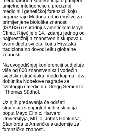
međunarodna konferencija o primjeni
umjetne inteligencije u preciznoj
medicini i genetičkoj forenzici, koju
organiziraju Međunarodno društvo za
primijenjene biološke znanosti
(ISABS) u suradnji s američkom Mayo
Clinic. Riječ je o 14. izdanju jednog od
najprestižnijih znanstvenih skupova u
ovom dijelu svijeta, koji u Hrvatsku
tradicionalno dovodi elitu globalne
znanosti.
Na ovogodišnjoj konferenciji sudjeluje
više od 600 znanstvenika i vodećih
svjetskih stručnjaka, među kojima i dva
dobitnika Nobelove nagrade za
fiziologiju i medicinu, Gregg Semenza
i Thomas Südhof.
Uz njih predavanja će održati
stručnjaci s najuglednijih institucija
poput Mayo Clinic, Harvard
Universityja, MIT‑a, Johns Hopkinsa,
Stanforda te Američke akademije za
forenzičke znanosti.