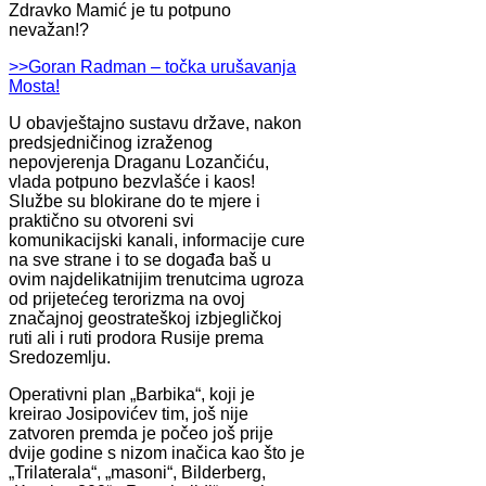
Zdravko Mamić je tu potpuno
nevažan!?
>>Goran Radman – točka urušavanja
Mosta!
U obavještajno sustavu države, nakon
predsjedničinog izraženog
nepovjerenja Draganu Lozančiću,
vlada potpuno bezvlašće i kaos!
Službe su blokirane do te mjere i
praktično su otvoreni svi
komunikacijski kanali, informacije cure
na sve strane i to se događa baš u
ovim najdelikatnijim trenutcima ugroza
od prijetećeg terorizma na ovoj
značajnoj geostrateškoj izbjegličkoj
ruti ali i ruti prodora Rusije prema
Sredozemlju.
Operativni plan „Barbika“, koji je
kreirao Josipovićev tim, još nije
zatvoren premda je počeo još prije
dvije godine s nizom inačica kao što je
„Trilaterala“, „masoni“, Bilderberg,