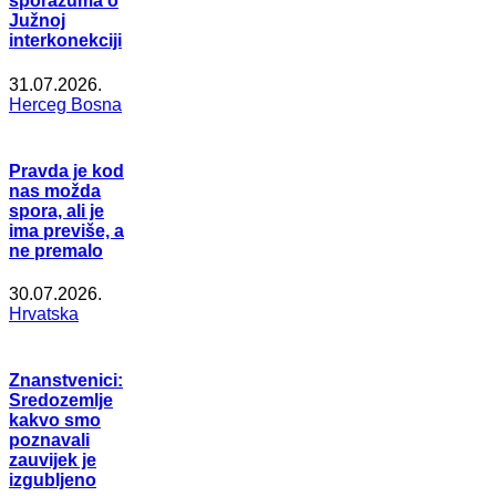
sporazuma o
Južnoj
interkonekciji
31.07.2026.
Herceg Bosna
Pravda je kod
nas možda
spora, ali je
ima previše, a
ne premalo
30.07.2026.
Hrvatska
Znanstvenici:
Sredozemlje
kakvo smo
poznavali
zauvijek je
izgubljeno