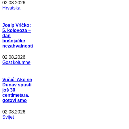
02.08.2026.
Hrvatska
Josip Vričko:
5. kolovoza –
dan
bošnjačke
nezahvalnosti
02.08.2026.
Gost kolumne
Vučić: Ako se
Dunav spusti
još 30
centimetara,
gotovi smo
02.08.2026.
Svijet