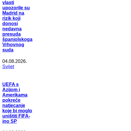
vlasti
upozorile su
Madrid na
rizik koji
donosi
nedavna
presuda
španjolskoga
Vrhovnog
suda
04.08.2026.
Svijet
UEFA s
Azijom i
Amerikama
pokreće
natjecanje
koje bi moglo
uništiti FIFA-
ino SP