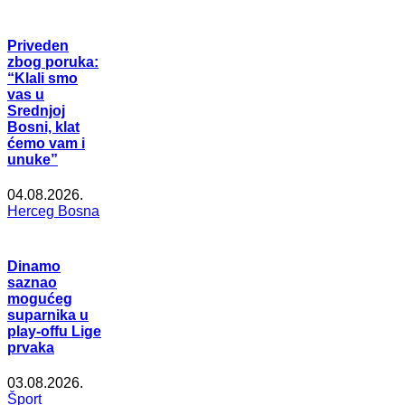
Priveden
zbog poruka:
“Klali smo
vas u
Srednjoj
Bosni, klat
ćemo vam i
unuke”
04.08.2026.
Herceg Bosna
Dinamo
saznao
mogućeg
suparnika u
play-offu Lige
prvaka
03.08.2026.
Šport