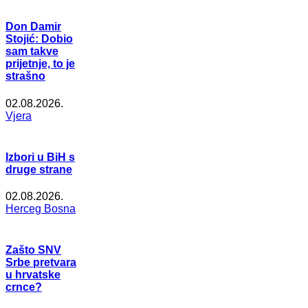
Don Damir
Stojić: Dobio
sam takve
prijetnje, to je
strašno
02.08.2026.
Vjera
Izbori u BiH s
druge strane
02.08.2026.
Herceg Bosna
Zašto SNV
Srbe pretvara
u hrvatske
crnce?