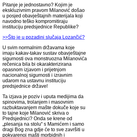
Pitanje je jednostavno? Kojim je
ekskluzivnim pravom Milanović došao
u posjed obavještajnih materijala koji
navodno teško kompromitiraju
instituciju predsjednice Republike?
>>Što je u pozadini slučaja Lozančić?
U svim normalnim državama koje
imaju kakav-takav sustav obavještajne
sigurnosti ova monstruozna Milanovića
rečenica bila bi okarakterizirana
opasnom izjavom i prijetnjom
nacionalnoj sigurnosti i izravnim
udarom na ustavnu instituciju
predsjednice države!
Ta izjava je poziv i uputa medijima da
spinovima, trolanjem i masovnim
razbuktavanjem mašte dokuče koje su
to tajne koje Milanović skriva o
Predsjednici? Onda se krene od
„plesanja na stolu“ s Mamićem i samo
dragi Bog zna gdje će to sve završiti u
pokvarenoj mašti morbidnih i