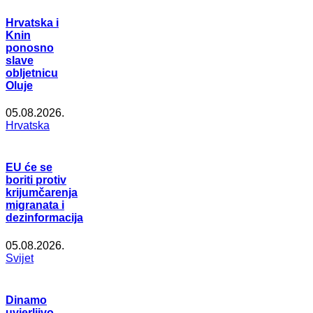
Hrvatska i
Knin
ponosno
slave
obljetnicu
Oluje
05.08.2026.
Hrvatska
EU će se
boriti protiv
krijumčarenja
migranata i
dezinformacija
05.08.2026.
Svijet
Dinamo
uvjerljivo