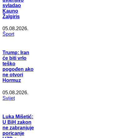
svladao
Kauno
Žalgiris
05.08.2026.
Šport
Trump: Iran
će biti vrlo
teško
pogođen ako
ne otvori
Hormuz
05.08.2026.
Svijet
Luka Mišetić:
U BiH zakon
ne zabranjuje
poricanje