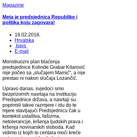
Magazine
Meta je predsjednica Republike i
politika koju zagovara!
16.02.2016.
Hrvatska
Ispis
E-mail
Monstruozni plan blaćenja
predsjednice Kolinde Grabar Kitarović
nije počeo sa „slučajem Mamić“, a nije
prestao ni nakon slučaja Lozančić.
Upravo danas, svjedoci smo
bezprizornih nasrtaja na instituciju
Predsjednice država, a nasrtaji su
poprimili takve razmjere i idu do te
mjere stavljajući Predsjednicu čak u
kontekst ustaštva, fašizma,
netolerancije, kršenja ljudskih prava i
kršenja novinarskih sloboda. Kad
vidimo iz kojih to centara moći kreće