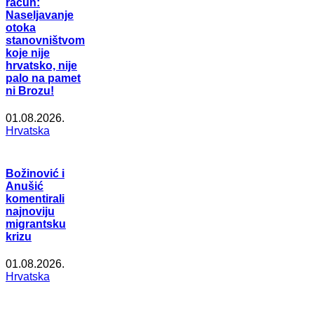
račun:
Naseljavanje
otoka
stanovništvom
koje nije
hrvatsko, nije
palo na pamet
ni Brozu!
01.08.2026.
Hrvatska
Božinović i
Anušić
komentirali
najnoviju
migrantsku
krizu
01.08.2026.
Hrvatska