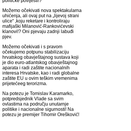
političke povijesti!?
Možemo očekivati nova spektakularna
uhićenja, ali ovaj put na „lijevoj strani
ulice“ ,koju reketare i kontroliraju
mafijaški Milanović-Rankovićevski
klanovi!? Oni pjevaju zadnji labuđi
pjev.
Možemo očekivati i s pravom
očekujemo potpunu stabilizaciju
hrvatskog obavještajnog sustava koji
je dio euro-atlantskog obavještajnog
aparata i radi zaštite nacionalnih
interesa Hrvatske, kao i radi globalne
zaštite EU u ovim teškim vremenima
prijetećeeg terorizma.
Na potezu je Tomislav Karamarko,
potpredsjednik Vlade sa svim
ovlastima na području unutarnje
politike i nacionalne sigurnosti! Na
potezu je premijer Tihomir Orešković!