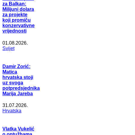
za Balkan:
Milijuni dolara
za projekte
koji promiču
konzervativne
vrijednosti
01.08.2026.
Svijet
Damir Zorić:
Matica
hrvatska stoji
uz svoga
potpredsjednika
Marija Jareba
31.07.2026.
Hrvatska
Vlatka Vukelić
o optužbama