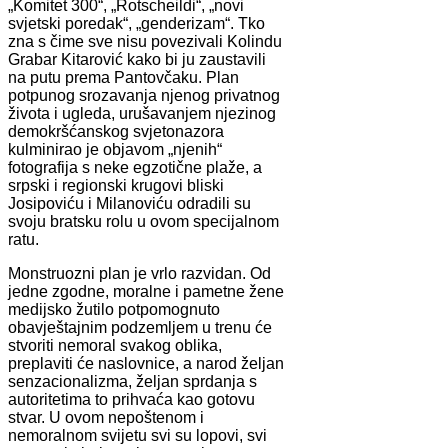
„Komitet 300“, „Rotscheildi“, „novi
svjetski poredak“, „genderizam“. Tko
zna s čime sve nisu povezivali Kolindu
Grabar Kitarović kako bi ju zaustavili
na putu prema Pantovčaku. Plan
potpunog srozavanja njenog privatnog
života i ugleda, urušavanjem njezinog
demokršćanskog svjetonazora
kulminirao je objavom „njenih“
fotografija s neke egzotične plaže, a
srpski i regionski krugovi bliski
Josipoviću i Milanoviću odradili su
svoju bratsku rolu u ovom specijalnom
ratu.
Monstruozni plan je vrlo razvidan. Od
jedne zgodne, moralne i pametne žene
medijsko žutilo potpomognuto
obavještajnim podzemljem u trenu će
stvoriti nemoral svakog oblika,
preplaviti će naslovnice, a narod željan
senzacionalizma, željan sprdanja s
autoritetima to prihvaća kao gotovu
stvar. U ovom nepoštenom i
nemoralnom svijetu svi su lopovi, svi