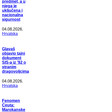
predmet, a u
njega je
uključena i
nacionalna
sigurnost
04.08.2026.
Hrvatska
Glavaš
objavio tajni
dokument
SIS-a iz ’92 o
stranim
dragovoljcima
04.08.2026.
Hrvatska
Fenomen
Ceuta:
Marokanske