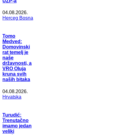
UZP-a
04.08.2026.
Herceg Bosna
Tomo
Medved:
Domovinski
rat temelj je
naše
državnosti, a
VRO Oluja
kruna svih
naših bitaka
04.08.2026.
Hrvatska
Turudić:
Trenutačno
imamo jedan
veliki