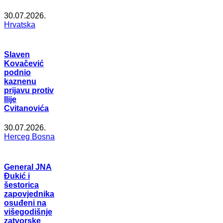
30.07.2026.
Hrvatska
Slaven
Kovačević
podnio
kaznenu
prijavu protiv
Ilije
Cvitanovića
30.07.2026.
Herceg Bosna
General JNA
Đukić i
šestorica
zapovjednika
osuđeni na
višegodišnje
zatvorske