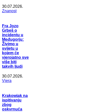
30.07.2026.
Znanost
Fra Jozo
Grbeš o
incidentu u
Međugorju:
Živimo u
svijetu u
kojem će
vjerojatno sve
više biti
takvih ljudi
30.07.2026.
Vjera
Krakowiak na
ispitivanju
zbog
oskvrnuća