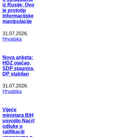
iz Rusije: Ovo
je prototip
informacijske
manipulacije
31.07.2026.
Hrvatska
Nova anketa:
HDZ ojačao,
SDP stagnira,
DP stabilan
31.07.2026.
Hrvatska
Vijeće
ministara BiH
usvojilo Nacrt
odluke o
ratifikaciji