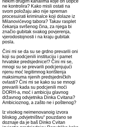
nekim drugim kanalima koje on uopće
ne kontrolira? Kako misli ostati na
svom položaju ako nije spreman
procesuirati kriminalce koji dolaze iz
Milanovićevog tabora? Takav rasplet
čekanja svršenog čina, za njega bi
značio gubitak svakog povjerenja,
vjerodostojnosti i na kraju gubitak
posla.
Čini mi se da su se grdno prevarili oni
koji su podcjenili instituciju i pamet
hrvatske predsjednice!? Čini mi se,
mnogi su se prevarili podcjenjujući
njenu moć legitimnog korištenja
maksimuma njenih predsjedničkih
ovlasti? Čini mi se kako su se mnogi
prevarili kada su podcjenili moći
DORH-a, moć i ambiciju glavnog
državnog odvjetnika Dinka Cvitana?
Ambicioznog, a zašto ne i poštenog?
Iz visokog neimenovanoig izvora
bliskog „odvjetništvu“ pouzdano se
doznaje da je baš Dinko Cvitan