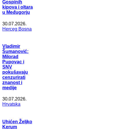
Gospinih
kipova i oltara
u Međugorju
30.07.2026.
Herceg Bosna
Vladimir
Šumanović:
Milorad
Pupovac i
SNV
pokušavaju
cenzurirati
znanost i
medije
30.07.2026.
Hrvatska
Uhićen Željko
Kerum