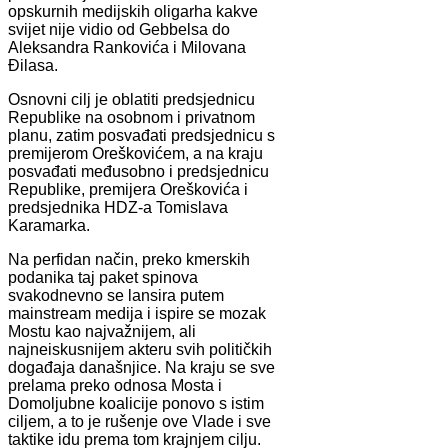
opskurnih medijskih oligarha kakve
svijet nije vidio od Gebbelsa do
Aleksandra Rankovića i Milovana
Đilasa.
Osnovni cilj je oblatiti predsjednicu
Republike na osobnom i privatnom
planu, zatim posvađati predsjednicu s
premijerom Oreškovićem, a na kraju
posvađati međusobno i predsjednicu
Republike, premijera Oreškovića i
predsjednika HDZ-a Tomislava
Karamarka.
Na perfidan način, preko kmerskih
podanika taj paket spinova
svakodnevno se lansira putem
mainstream medija i ispire se mozak
Mostu kao najvažnijem, ali
najneiskusnijem akteru svih političkih
događaja današnjice. Na kraju se sve
prelama preko odnosa Mosta i
Domoljubne koalicije ponovo s istim
ciljem, a to je rušenje ove Vlade i sve
taktike idu prema tom krajnjem cilju.