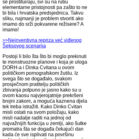
se prostituiraju, svi su na rubu
elementarne pristojnosti pa zašto to ne
bi bila i hrvatska predsjednica. Takvu
sliku, najmanji je problem stvoriti ako
imamo do srži pokvarene režisere? A
imamo!
>>Neinventivna repriza već viđenog
Šeksovog scenarija
Postoji li bilo šta što bi moglo prekinuti
te monstruozne planove i koja je uloga
DORH-a i Dinka Cvitana u ovom
političkom pornografskom žutilu. Iz
svega što se događalo, svakom
prosječnom pratitelju političkih
zbivanja potpuno je jasno kako su u
ovom kaosu najvjerojatnije prekršeni
brojni zakoni, a moguća kaznena djela
tek treba istražiti. Kako Dinko Cvitan
misli ostati na svom položaju, kako
misli nadalje raditi na jednoj od
najvažnijih funkcija u zemlji, ako šutke
promatra šta se događa čekajući dan
kada će sve isplivati na površinu