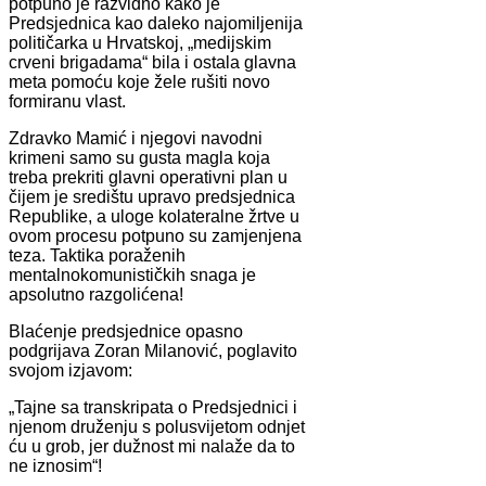
potpuno je razvidno kako je
Predsjednica kao daleko najomiljenija
političarka u Hrvatskoj, „medijskim
crveni brigadama“ bila i ostala glavna
meta pomoću koje žele rušiti novo
formiranu vlast.
Zdravko Mamić i njegovi navodni
krimeni samo su gusta magla koja
treba prekriti glavni operativni plan u
čijem je središtu upravo predsjednica
Republike, a uloge kolateralne žrtve u
ovom procesu potpuno su zamjenjena
teza. Taktika poraženih
mentalnokomunističkih snaga je
apsolutno razgolićena!
Blaćenje predsjednice opasno
podgrijava Zoran Milanović, poglavito
svojom izjavom:
„Tajne sa transkripata o Predsjednici i
njenom druženju s polusvijetom odnjet
ću u grob, jer dužnost mi nalaže da to
ne iznosim“!