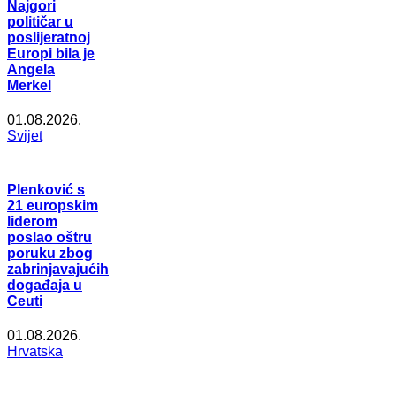
Najgori
političar u
poslijeratnoj
Europi bila je
Angela
Merkel
01.08.2026.
Svijet
Plenković s
21 europskim
liderom
poslao oštru
poruku zbog
zabrinjavajućih
događaja u
Ceuti
01.08.2026.
Hrvatska