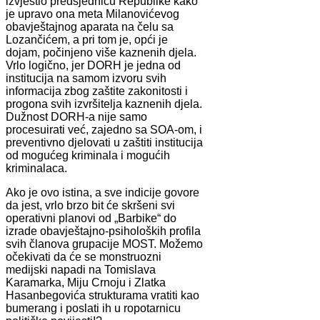
izvjestio predsjednicu Republike kako
je upravo ona meta Milanovićevog
obavještajnog aparata na čelu sa
Lozančićem, a pri tom je, opći je
dojam, počinjeno više kaznenih djela.
Vrlo logično, jer DORH je jedna od
institucija na samom izvoru svih
informacija zbog zaštite zakonitosti i
progona svih izvršitelja kaznenih djela.
Dužnost DORH-a nije samo
procesuirati već, zajedno sa SOA-om, i
preventivno djelovati u zaštiti institucija
od mogućeg kriminala i mogućih
kriminalaca.
Ako je ovo istina, a sve indicije govore
da jest, vrlo brzo bit će skršeni svi
operativni planovi od „Barbike“ do
izrade obavještajno-psiholoških profila
svih članova grupacije MOST. Možemo
očekivati da će se monstruozni
medijski napadi na Tomislava
Karamarka, Miju Crnoju i Zlatka
Hasanbegovića strukturama vratiti kao
bumerang i poslati ih u ropotarnicu