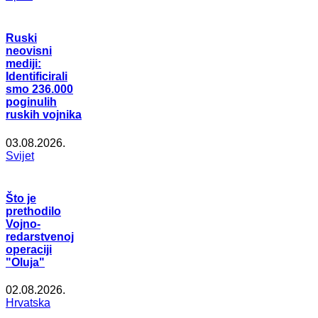
Ruski
neovisni
mediji:
Identificirali
smo 236.000
poginulih
ruskih vojnika
03.08.2026.
Svijet
Što je
prethodilo
Vojno-
redarstvenoj
operaciji
"Oluja"
02.08.2026.
Hrvatska