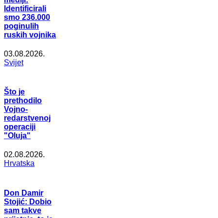
Identificirali
smo 236.000
poginulih
ruskih vojnika
03.08.2026.
Svijet
Što je
prethodilo
Vojno-
redarstvenoj
operaciji
"Oluja"
02.08.2026.
Hrvatska
Don Damir
Stojić: Dobio
sam takve