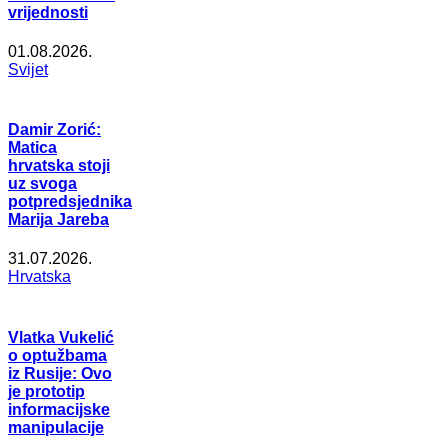
vrijednosti
01.08.2026.
Svijet
Damir Zorić:
Matica
hrvatska stoji
uz svoga
potpredsjednika
Marija Jareba
31.07.2026.
Hrvatska
Vlatka Vukelić
o optužbama
iz Rusije: Ovo
je prototip
informacijske
manipulacije