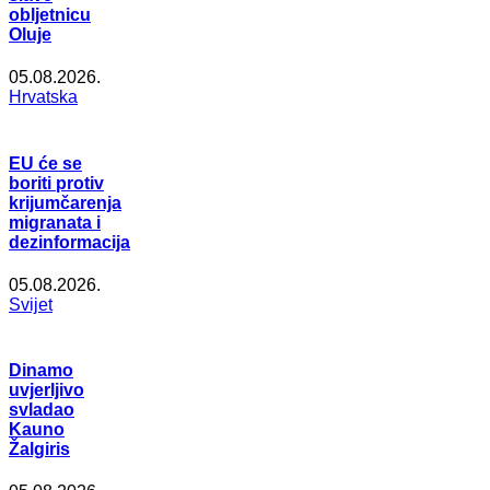
obljetnicu
Oluje
05.08.2026.
Hrvatska
EU će se
boriti protiv
krijumčarenja
migranata i
dezinformacija
05.08.2026.
Svijet
Dinamo
uvjerljivo
svladao
Kauno
Žalgiris