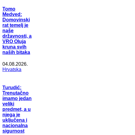
Tomo
Medved:
Domovinski
rat temelj je
naše
državnosti, a
VRO Oluja
kruna svih
naših bitaka
04.08.2026.
Hrvatska
Turudić:
Trenutačno
imamo jedan
veliki
predmet, a u
njega je
uključena i
nacionalna
sigurnost