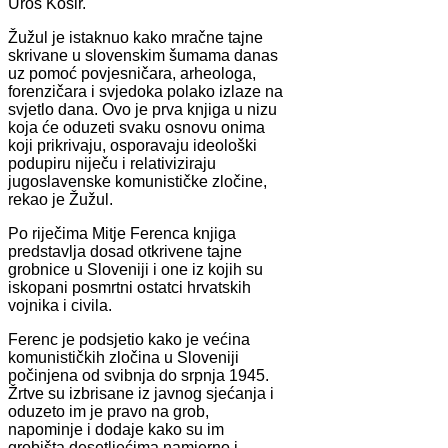
Uroš Košir.
Žužul je istaknuo kako mračne tajne
skrivane u slovenskim šumama danas
uz pomoć povjesničara, arheologa,
forenzičara i svjedoka polako izlaze na
svjetlo dana. Ovo je prva knjiga u nizu
koja će oduzeti svaku osnovu onima
koji prikrivaju, osporavaju ideološki
podupiru niječu i relativiziraju
jugoslavenske komunističke zločine,
rekao je Žužul.
Po riječima Mitje Ferenca knjiga
predstavlja dosad otkrivene tajne
grobnice u Sloveniji i one iz kojih su
iskopani posmrtni ostatci hrvatskih
vojnika i civila.
Ferenc je podsjetio kako je većina
komunističkih zločina u Sloveniji
počinjena od svibnja do srpnja 1945.
Žrtve su izbrisane iz javnog sjećanja i
oduzeto im je pravo na grob,
napominje i dodaje kako su im
grobišta desetljećima namjerno i