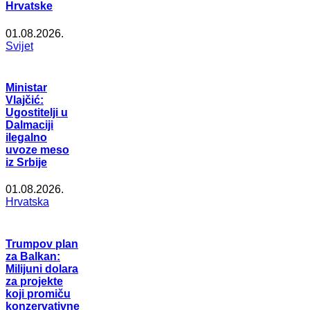
Hrvatske
01.08.2026.
Svijet
Ministar
Vlajčić:
Ugostitelji u
Dalmaciji
ilegalno
uvoze meso
iz Srbije
01.08.2026.
Hrvatska
Trumpov plan
za Balkan:
Milijuni dolara
za projekte
koji promiču
konzervativne