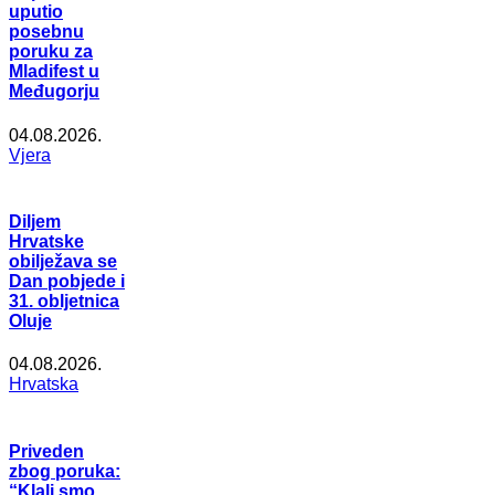
uputio
posebnu
poruku za
Mladifest u
Međugorju
04.08.2026.
Vjera
Diljem
Hrvatske
obilježava se
Dan pobjede i
31. obljetnica
Oluje
04.08.2026.
Hrvatska
Priveden
zbog poruka:
“Klali smo