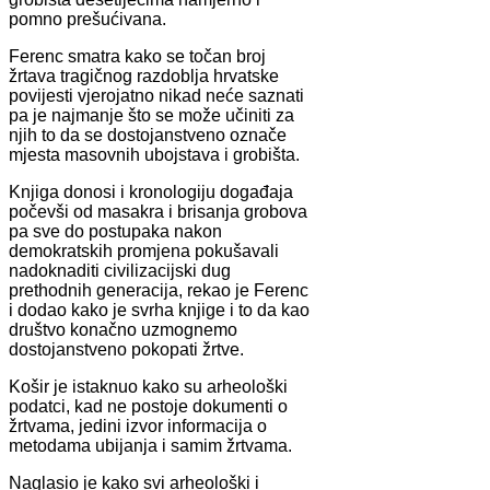
pomno prešućivana.
Ferenc smatra kako se točan broj
žrtava tragičnog razdoblja hrvatske
povijesti vjerojatno nikad neće saznati
pa je najmanje što se može učiniti za
njih to da se dostojanstveno označe
mjesta masovnih ubojstava i grobišta.
Knjiga donosi i kronologiju događaja
počevši od masakra i brisanja grobova
pa sve do postupaka nakon
demokratskih promjena pokušavali
nadoknaditi civilizacijski dug
prethodnih generacija, rekao je Ferenc
i dodao kako je svrha knjige i to da kao
društvo konačno uzmognemo
dostojanstveno pokopati žrtve.
Košir je istaknuo kako su arheološki
podatci, kad ne postoje dokumenti o
žrtvama, jedini izvor informacija o
metodama ubijanja i samim žrtvama.
Naglasio je kako svi arheološki i