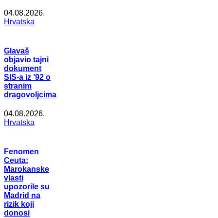
04.08.2026.
Hrvatska
Glavaš
objavio tajni
dokument
SIS-a iz ’92 o
stranim
dragovoljcima
04.08.2026.
Hrvatska
Fenomen
Ceuta:
Marokanske
vlasti
upozorile su
Madrid na
rizik koji
donosi