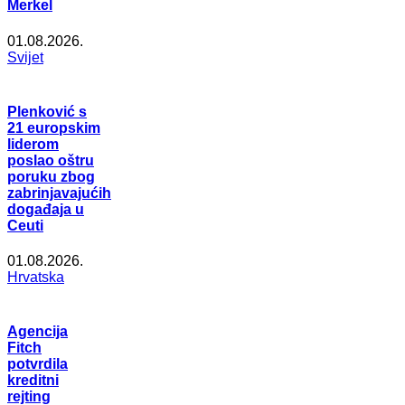
Merkel
01.08.2026.
Svijet
Plenković s
21 europskim
liderom
poslao oštru
poruku zbog
zabrinjavajućih
događaja u
Ceuti
01.08.2026.
Hrvatska
Agencija
Fitch
potvrdila
kreditni
rejting