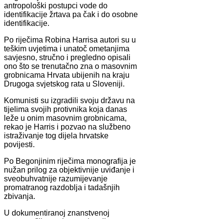
antropološki postupci vode do
identifikacije žrtava pa čak i do osobne
identifikacije.
Po riječima Robina Harrisa autori su u
teškim uvjetima i unatoč ometanjima
savjesno, stručno i pregledno opisali
ono što se trenutačno zna o masovnim
grobnicama Hrvata ubijenih na kraju
Drugoga svjetskog rata u Sloveniji.
Komunisti su izgradili svoju državu na
tijelima svojih protivnika koja danas
leže u onim masovnim grobnicama,
rekao je Harris i pozvao na službeno
istraživanje tog dijela hrvatske
povijesti.
Po Begonjinim riječima monografija je
nužan prilog za objektivnije uviđanje i
sveobuhvatnije razumijevanje
promatranog razdoblja i tadašnjih
zbivanja.
U dokumentiranoj znanstvenoj