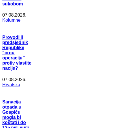
sukobom
07.08.2026.
Kolumne
Provodi li
predsjednik
Republike
“crnu
operaciju”
protiv vlastite
nacije?
07.08.2026.
Hrvatska
Sanacija
otpada u
Gospiću
mogla bi
koštati i do
125 mil. eura