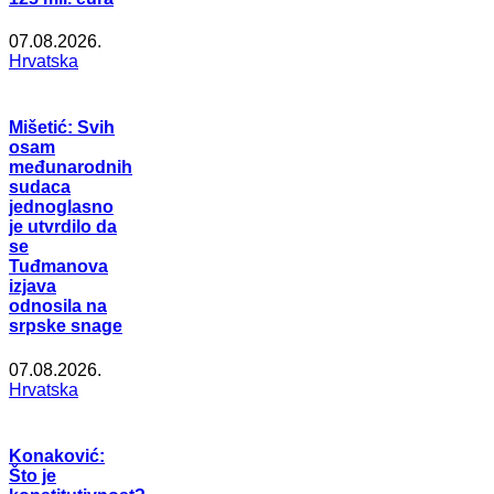
07.08.2026.
Hrvatska
Mišetić: Svih
osam
međunarodnih
sudaca
jednoglasno
je utvrdilo da
se
Tuđmanova
izjava
odnosila na
srpske snage
07.08.2026.
Hrvatska
Konaković:
Što je