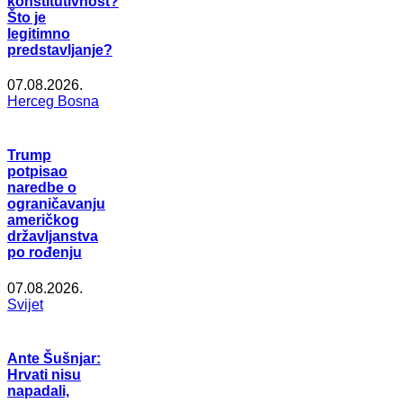
konstitutivnost?
Što je
legitimno
predstavljanje?
07.08.2026.
Herceg Bosna
Trump
potpisao
naredbe o
ograničavanju
američkog
državljanstva
po rođenju
07.08.2026.
Svijet
Ante Šušnjar:
Hrvati nisu
napadali,