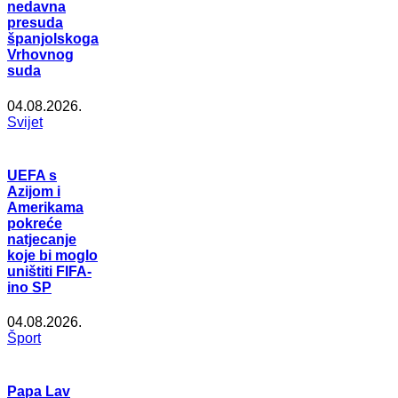
nedavna
presuda
španjolskoga
Vrhovnog
suda
04.08.2026.
Svijet
UEFA s
Azijom i
Amerikama
pokreće
natjecanje
koje bi moglo
uništiti FIFA-
ino SP
04.08.2026.
Šport
Papa Lav