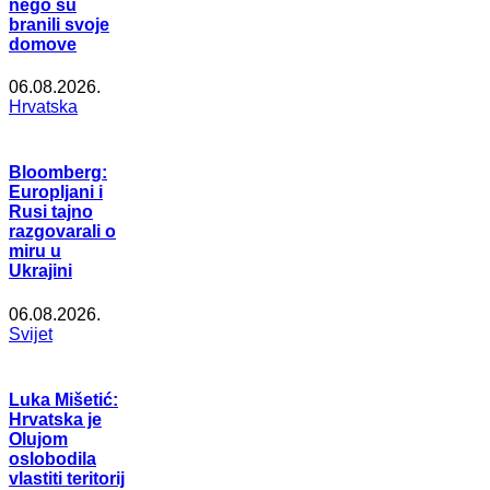
nego su
branili svoje
domove
06.08.2026.
Hrvatska
Bloomberg:
Europljani i
Rusi tajno
razgovarali o
miru u
Ukrajini
06.08.2026.
Svijet
Luka Mišetić:
Hrvatska je
Olujom
oslobodila
vlastiti teritorij