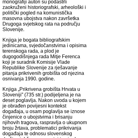
monografiji autori su podastrli
zaokruženi historiografski, arheološki i
politički pogled na komunistička
masovna ubojstva nakon završetka
Drugoga svjetskog rata na području
Slovenije.
Knjiga je bogata bibliografskim
jedinicama, svjedočanstvima i opisima
terenskoga rada, a plod je
dugogodišnjega rada Mitje Ferenca
koji je suradnik Komisije Vlade
Republike Slovenije za rješavanje
pitanja prikrivenih grobišta od njezina
osnivanja 1990. godine.
Knjiga „Prikrivena grobišta Hrvata u
Sloveniji” (735 str.) podijeljena je na
deset poglavlja. Nakon uvoda u kojem
je obrađen povijesni kontekst
događaja, u osam poglavlja se iznose
činjenice o ubojstvima i brisanju
njihovih tragova, raspravlja o ukupnom
broju žrtava, problematici prikrivanja
događaja te odnosu slovenskog