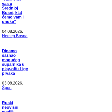
vas u
Srednjoj
Bosni, klat
ćemo vam i
unuke”
04.08.2026.
Herceg Bosna
Dinamo
saznao
mogućeg
suparnika u
play-offu Lige
prvaka
03.08.2026.
Šport
Ruski
neovisni
mediji: