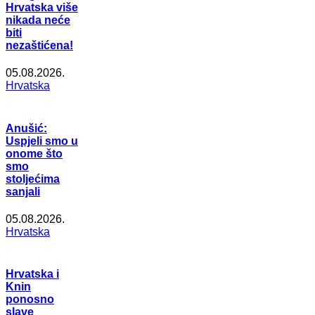
Hrvatska više
nikada neće
biti
nezaštićena!
05.08.2026.
Hrvatska
Anušić:
Uspjeli smo u
onome što
smo
stoljećima
sanjali
05.08.2026.
Hrvatska
Hrvatska i
Knin
ponosno
slave