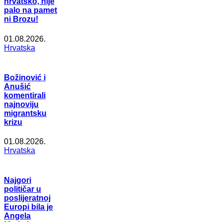
hrvatsko, nije
palo na pamet
ni Brozu!
01.08.2026.
Hrvatska
Božinović i
Anušić
komentirali
najnoviju
migrantsku
krizu
01.08.2026.
Hrvatska
Najgori
političar u
poslijeratnoj
Europi bila je
Angela