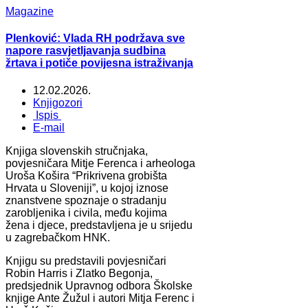
Magazine
Plenković: Vlada RH podržava sve
napore rasvjetljavanja sudbina
žrtava i potiče povijesna istraživanja
12.02.2026.
Knjigozori
Ispis
E-mail
Knjiga slovenskih stručnjaka,
povjesničara Mitje Ferenca i arheologa
Uroša Košira “Prikrivena grobišta
Hrvata u Sloveniji”, u kojoj iznose
znanstvene spoznaje o stradanju
zarobljenika i civila, među kojima
žena i djece, predstavljena je u srijedu
u zagrebačkom HNK.
Knjigu su predstavili povjesničari
Robin Harris i Zlatko Begonja,
predsjednik Upravnog odbora Školske
knjige Ante Žužul i autori Mitja Ferenc i