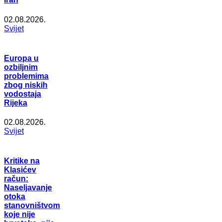
02.08.2026.
Svijet
Europa u
ozbiljnim
problemima
zbog niskih
vodostaja
Rijeka
02.08.2026.
Svijet
Kritike na
Klasićev
račun:
Naseljavanje
otoka
stanovništvom
koje nije