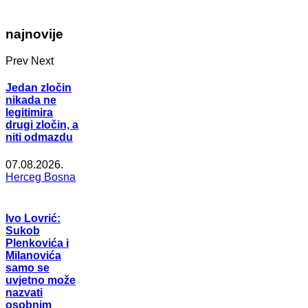
najnovije
Prev
Next
Jedan zločin
nikada ne
legitimira
drugi zločin, a
niti odmazdu
07.08.2026.
Herceg Bosna
Ivo Lovrić:
Sukob
Plenkovića i
Milanovića
samo se
uvjetno može
nazvati
osobnim