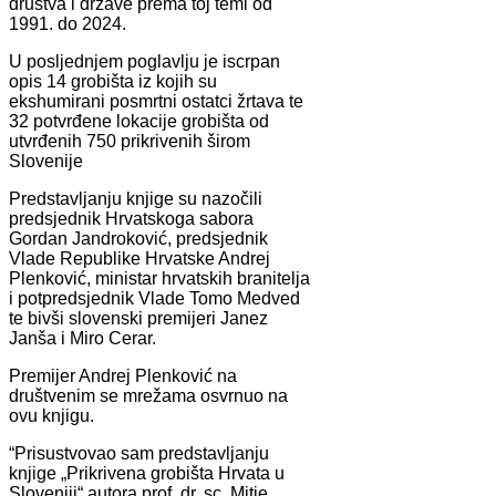
društva i države prema toj temi od
1991. do 2024.
U posljednjem poglavlju je iscrpan
opis 14 grobišta iz kojih su
ekshumirani posmrtni ostatci žrtava te
32 potvrđene lokacije grobišta od
utvrđenih 750 prikrivenih širom
Slovenije
Predstavljanju knjige su nazočili
predsjednik Hrvatskoga sabora
Gordan Jandroković, predsjednik
Vlade Republike Hrvatske Andrej
Plenković, ministar hrvatskih branitelja
i potpredsjednik Vlade Tomo Medved
te bivši slovenski premijeri Janez
Janša i Miro Cerar.
Premijer Andrej Plenković na
društvenim se mrežama osvrnuo na
ovu knjigu.
“Prisustvovao sam predstavljanju
knjige „Prikrivena grobišta Hrvata u
Sloveniji“ autora prof. dr. sc. Mitje