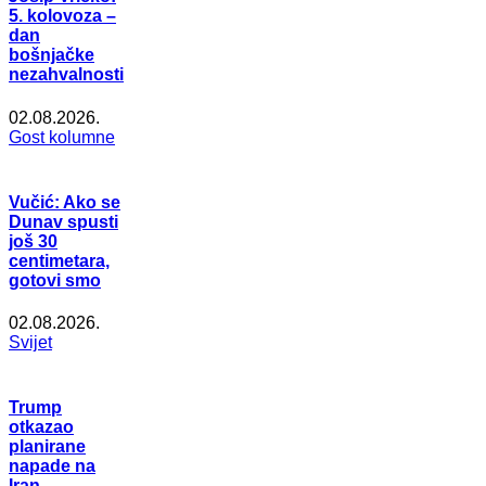
5. kolovoza –
dan
bošnjačke
nezahvalnosti
02.08.2026.
Gost kolumne
Vučić: Ako se
Dunav spusti
još 30
centimetara,
gotovi smo
02.08.2026.
Svijet
Trump
otkazao
planirane
napade na
Iran