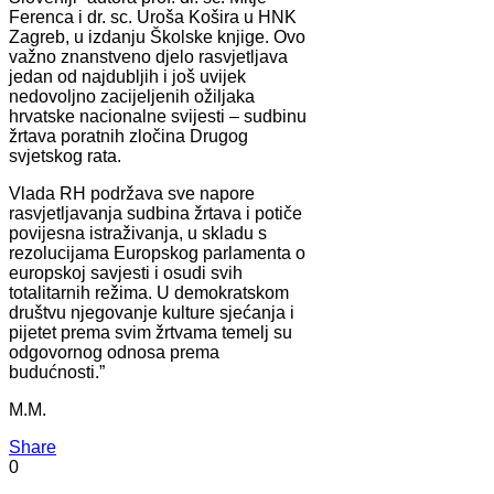
Ferenca i dr. sc. Uroša Košira u HNK
Zagreb, u izdanju Školske knjige. Ovo
važno znanstveno djelo rasvjetljava
jedan od najdubljih i još uvijek
nedovoljno zacijeljenih ožiljaka
hrvatske nacionalne svijesti – sudbinu
žrtava poratnih zločina Drugog
svjetskog rata.
Vlada RH podržava sve napore
rasvjetljavanja sudbina žrtava i potiče
povijesna istraživanja, u skladu s
rezolucijama Europskog parlamenta o
europskoj savjesti i osudi svih
totalitarnih režima. U demokratskom
društvu njegovanje kulture sjećanja i
pijetet prema svim žrtvama temelj su
odgovornog odnosa prema
budućnosti.”
M.M.
Share
0