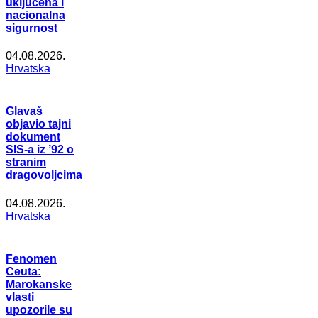
uključena i
nacionalna
sigurnost
04.08.2026.
Hrvatska
Glavaš
objavio tajni
dokument
SIS-a iz ’92 o
stranim
dragovoljcima
04.08.2026.
Hrvatska
Fenomen
Ceuta:
Marokanske
vlasti
upozorile su