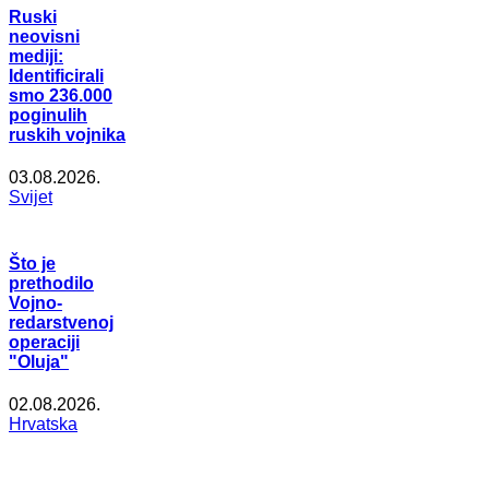
Ruski
neovisni
mediji:
Identificirali
smo 236.000
poginulih
ruskih vojnika
03.08.2026.
Svijet
Što je
prethodilo
Vojno-
redarstvenoj
operaciji
"Oluja"
02.08.2026.
Hrvatska