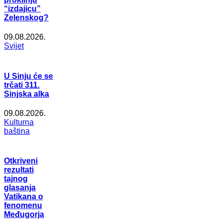
“izdajicu”
Zelenskog?
09.08.2026.
Svijet
U Sinju će se
trčati 311.
Sinjska alka
09.08.2026.
Kulturna
baština
Otkriveni
rezultati
tajnog
glasanja
Vatikana o
fenomenu
Međugorja