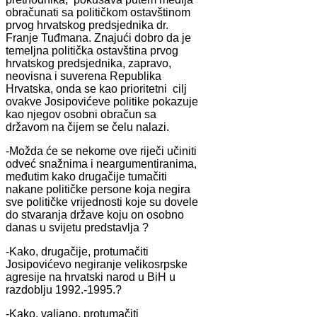
obračunati sa političkom ostavštinom
prvog hrvatskog predsjednika dr.
Franje Tuđmana. Znajući dobro da je
temeljna politička ostavština prvog
hrvatskog predsjednika, zapravo,
neovisna i suverena Republika
Hrvatska, onda se kao prioritetni cilj
ovakve Josipovićeve politike pokazuje
kao njegov osobni obračun sa
državom na čijem se čelu nalazi.
-Možda će se nekome ove riječi učiniti
odveć snažnima i neargumentiranima,
međutim kako drugačije tumačiti
nakane političke persone koja negira
sve političke vrijednosti koje su dovele
do stvaranja države koju on osobno
danas u svijetu predstavlja ?
-Kako, drugačije, protumačiti
Josipovićevo negiranje velikosrpske
agresije na hrvatski narod u BiH u
razdoblju 1992.-1995.?
-Kako, valjano, protumačiti