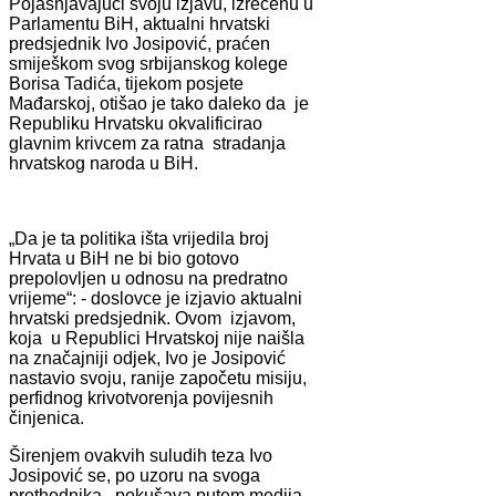
Pojašnjavajući svoju izjavu, izrečenu u
Parlamentu BiH, aktualni hrvatski
predsjednik Ivo Josipović, praćen
smiješkom svog srbijanskog kolege
Borisa Tadića, tijekom posjete
Mađarskoj, otišao je tako daleko da je
Republiku Hrvatsku okvalificirao
glavnim krivcem za ratna stradanja
hrvatskog naroda u BiH.
„Da je ta politika išta vrijedila broj
Hrvata u BiH ne bi bio gotovo
prepolovljen u odnosu na predratno
vrijeme“: - doslovce je izjavio aktualni
hrvatski predsjednik. Ovom izjavom,
koja u Republici Hrvatskoj nije naišla
na značajniji odjek, Ivo je Josipović
nastavio svoju, ranije započetu misiju,
perfidnog krivotvorenja povijesnih
činjenica.
Širenjem ovakvih suludih teza Ivo
Josipović se, po uzoru na svoga
prethodnika, pokušava putem medija