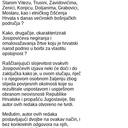
Starom Vitezu, Trusini, Zavidovićima,
Zenici, Konjicu, Doljanima, Grabovici,
Mostaru, kao i etničkog čišćenja
Hrvata s danas većinskih bošnjačkih
područja ?
Kako, drugačije, okarakterizirati
Josipovićeva negiranja i
omalovažavanja žrtve koju je hrvatski
narod podnio u borbi za vlastitu
opstojnost ?
Raščlanjujući slojevitost ovakvih
Josipovićevih izjava neki će doći i do
zaključka kako je, u ovom slučaju, riječ
i o njegovom osobnom žaljenju zbog
slijeda povijesnih okolnosti koje su
rezultirale uspostavom i uspješnom
obranom neovisnosti Republike
Hrvatske i propašću Jugoslavije, što
autor ovih redaka otvoreno ne tvrdi.
Međutim, autor ovih redaka
postavljajući dvojbe na ovakav način, i
bez konkretnih odgovora na njih,