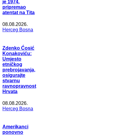
je 1974.
pripremao
atentat na Tita
08.08.2026.
Herceg Bosna
Zdenko Ćosić
Konakoviću:
Umjesto
etničkog
prebrojavanja,
osigurajte
stvarnu
ravnopravnost
Hrvata
08.08.2026.
Herceg Bosna
Amerikanci
ponovno