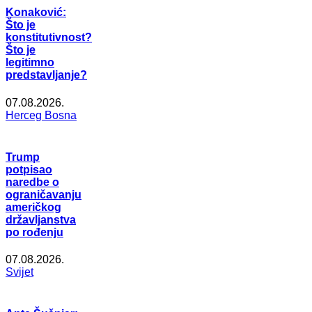
Konaković:
Što je
konstitutivnost?
Što je
legitimno
predstavljanje?
07.08.2026.
Herceg Bosna
Trump
potpisao
naredbe o
ograničavanju
američkog
državljanstva
po rođenju
07.08.2026.
Svijet