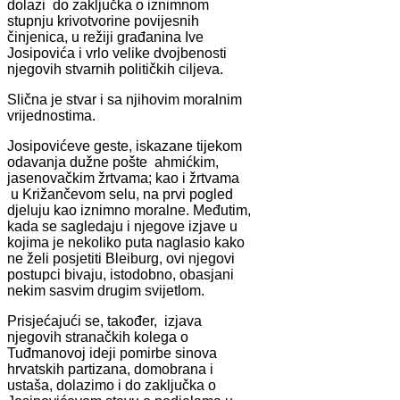
dolazi do zaključka o iznimnom
stupnju krivotvorine povijesnih
činjenica, u režiji građanina Ive
Josipovića i vrlo velike dvojbenosti
njegovih stvarnih političkih ciljeva.
Slična je stvar i sa njihovim moralnim
vrijednostima.
Josipovićeve geste, iskazane tijekom
odavanja dužne pošte ahmićkim,
jasenovačkim žrtvama; kao i žrtvama
u Križančevom selu, na prvi pogled
djeluju kao iznimno moralne. Međutim,
kada se sagledaju i njegove izjave u
kojima je nekoliko puta naglasio kako
ne želi posjetiti Bleiburg, ovi njegovi
postupci bivaju, istodobno, obasjani
nekim sasvim drugim svijetlom.
Prisjećajući se, također, izjava
njegovih stranačkih kolega o
Tuđmanovoj ideji pomirbe sinova
hrvatskih partizana, domobrana i
ustaša, dolazimo i do zaključka o