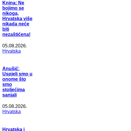
Knina: Ne
bojimo se
nikoga,
Hrvatska više
nikada neće
biti
nezaštićena!
05.08.2026.
Hrvatska
Anušić:
Uspjeli smo u
onome što
smo
stoljećima
sanjali
05.08.2026.
Hrvatska
Hrvatska i