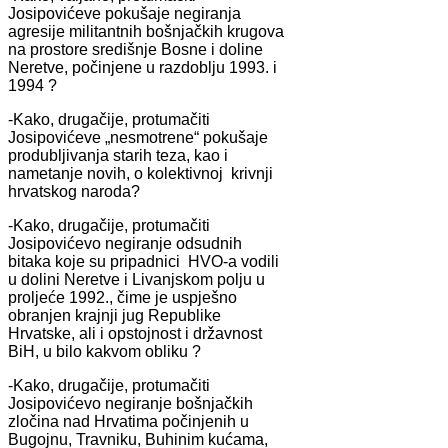
Josipovićeve pokušaje negiranja
agresije militantnih bošnjačkih krugova
na prostore središnje Bosne i doline
Neretve, počinjene u razdoblju 1993. i
1994 ?
-Kako, drugačije, protumačiti
Josipovićeve „nesmotrene“ pokušaje
produbljivanja starih teza, kao i
nametanje novih, o kolektivnoj krivnji
hrvatskog naroda?
-Kako, drugačije, protumačiti
Josipovićevo negiranje odsudnih
bitaka koje su pripadnici HVO-a vodili
u dolini Neretve i Livanjskom polju u
proljeće 1992., čime je uspješno
obranjen krajnji jug Republike
Hrvatske, ali i opstojnost i državnost
BiH, u bilo kakvom obliku ?
-Kako, drugačije, protumačiti
Josipovićevo negiranje bošnjačkih
zločina nad Hrvatima počinjenih u
Bugojnu, Travniku, Buhinim kućama,