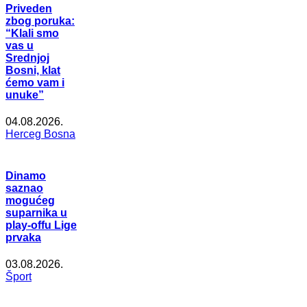
Priveden
zbog poruka:
“Klali smo
vas u
Srednjoj
Bosni, klat
ćemo vam i
unuke”
04.08.2026.
Herceg Bosna
Dinamo
saznao
mogućeg
suparnika u
play-offu Lige
prvaka
03.08.2026.
Šport