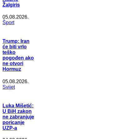
Žalgiris
05.08.2026.
Šport
Trump: Iran
će biti vrlo
teško
pogođen ako
ne otvori
Hormuz
05.08.2026.
Svijet
Luka Mišetić:
U BiH zakon
ne zabranjuje
poricanje
UZP-a