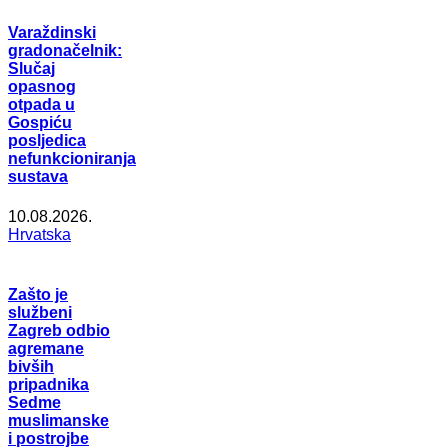
Varaždinski
gradonačelnik:
Slučaj
opasnog
otpada u
Gospiću
posljedica
nefunkcioniranja
sustava
10.08.2026.
Hrvatska
Zašto je
službeni
Zagreb odbio
agremane
bivših
pripadnika
Sedme
muslimanske
i postrojbe