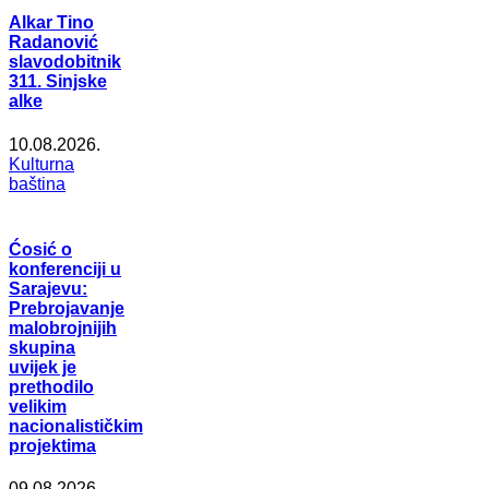
Alkar Tino
Radanović
slavodobitnik
311. Sinjske
alke
10.08.2026.
Kulturna
baština
Ćosić o
konferenciji u
Sarajevu:
Prebrojavanje
malobrojnijih
skupina
uvijek je
prethodilo
velikim
nacionalističkim
projektima
09.08.2026.