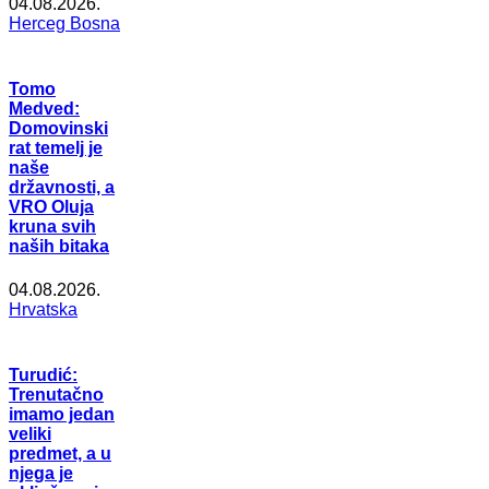
04.08.2026.
Herceg Bosna
Tomo
Medved:
Domovinski
rat temelj je
naše
državnosti, a
VRO Oluja
kruna svih
naših bitaka
04.08.2026.
Hrvatska
Turudić:
Trenutačno
imamo jedan
veliki
predmet, a u
njega je