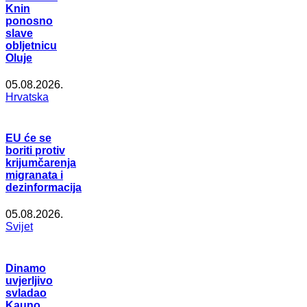
Knin
ponosno
slave
obljetnicu
Oluje
05.08.2026.
Hrvatska
EU će se
boriti protiv
krijumčarenja
migranata i
dezinformacija
05.08.2026.
Svijet
Dinamo
uvjerljivo
svladao
Kauno