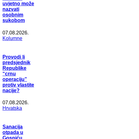
uvjetno može
nazvati
osobnim
sukobom
07.08.2026.
Kolumne
Provodi li
predsjednik
Republike
“crnu
operaciju”
protiv vlastite
nacije?
07.08.2026.
Hrvatska
Sanacija
otpada u
Gospiću