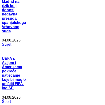
Madrid na
rizik koji
donosi
nedavna
presuda
španjolskoga
Vrhovnog
suda
04.08.2026.
Svijet
UEFA s
Azijom i
Amerikama
pokreće
natjecanje
koje bi moglo
uništiti FIFA-
ino SP
04.08.2026.
Šport