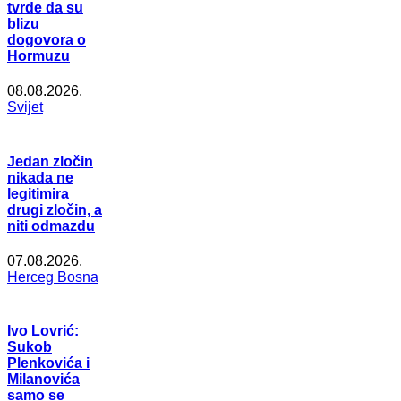
tvrde da su
blizu
dogovora o
Hormuzu
08.08.2026.
Svijet
Jedan zločin
nikada ne
legitimira
drugi zločin, a
niti odmazdu
07.08.2026.
Herceg Bosna
Ivo Lovrić:
Sukob
Plenkovića i
Milanovića
samo se