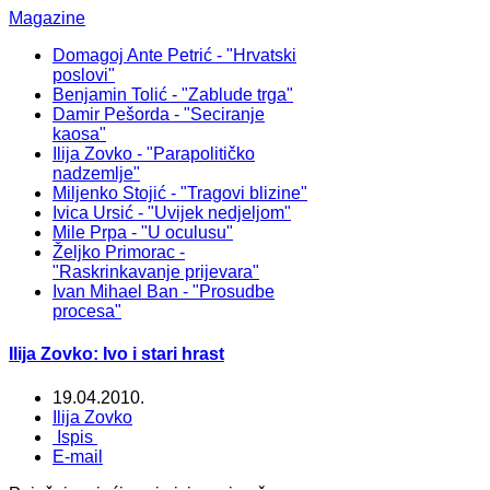
Magazine
Domagoj Ante Petrić - "Hrvatski
poslovi"
Benjamin Tolić - "Zablude trga"
Damir Pešorda - "Seciranje
kaosa"
Ilija Zovko - "Parapolitičko
nadzemlje"
Miljenko Stojić - "Tragovi blizine"
Ivica Ursić - "Uvijek nedjeljom"
Mile Prpa - "U oculusu"
Željko Primorac -
"Raskrinkavanje prijevara"
Ivan Mihael Ban - "Prosudbe
procesa"
Ilija Zovko: Ivo i stari hrast
19.04.2010.
Ilija Zovko
Ispis
E-mail