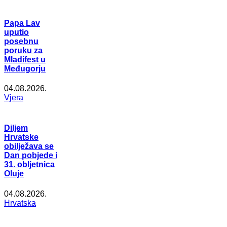
Papa Lav
uputio
posebnu
poruku za
Mladifest u
Međugorju
04.08.2026.
Vjera
Diljem
Hrvatske
obilježava se
Dan pobjede i
31. obljetnica
Oluje
04.08.2026.
Hrvatska