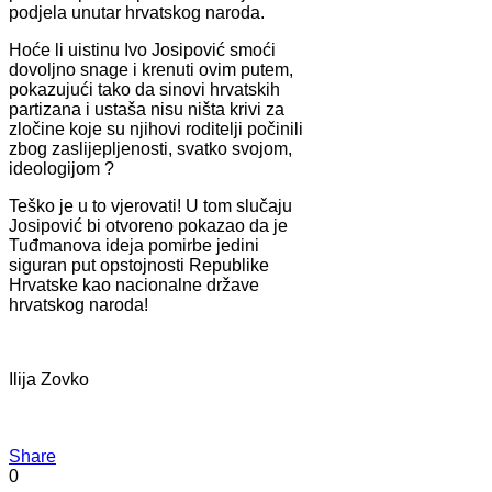
podjela unutar hrvatskog naroda.
Hoće li uistinu Ivo Josipović smoći
dovoljno snage i krenuti ovim putem,
pokazujući tako da sinovi hrvatskih
partizana i ustaša nisu ništa krivi za
zločine koje su njihovi roditelji počinili
zbog zaslijepljenosti, svatko svojom,
ideologijom ?
Teško je u to vjerovati! U tom slučaju
Josipović bi otvoreno pokazao da je
Tuđmanova ideja pomirbe jedini
siguran put opstojnosti Republike
Hrvatske kao nacionalne države
hrvatskog naroda!
Ilija Zovko
Share
0