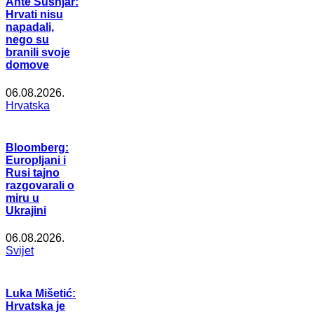
Ante Šušnjar:
Hrvati nisu
napadali,
nego su
branili svoje
domove
06.08.2026.
Hrvatska
Bloomberg:
Europljani i
Rusi tajno
razgovarali o
miru u
Ukrajini
06.08.2026.
Svijet
Luka Mišetić:
Hrvatska je