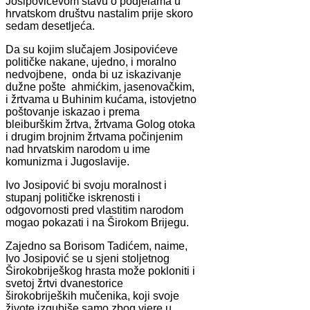
Josipovićevom stavu o podjelama u
hrvatskom društvu nastalim prije skoro
sedam desetljeća.
Da su kojim slučajem Josipovićeve
političke nakane, ujedno, i moralno
nedvojbene, onda bi uz iskazivanje
dužne pošte ahmićkim, jasenovačkim,
i žrtvama u Buhinim kućama, istovjetno
poštovanje iskazao i prema
bleiburškim žrtva, žrtvama Golog otoka
i drugim brojnim žrtvama počinjenim
nad hrvatskim narodom u ime
komunizma i Jugoslavije.
Ivo Josipović bi svoju moralnost i
stupanj političke iskrenosti i
odgovornosti pred vlastitim narodom
mogao pokazati i na Širokom Brijegu.
Zajedno sa Borisom Tadićem, naime,
Ivo Josipović se u sjeni stoljetnog
Širokobriješkog hrasta može pokloniti i
svetoj žrtvi dvanestorice
širokobrijeških mučenika, koji svoje
živote izgubiše samo zbog vjere u