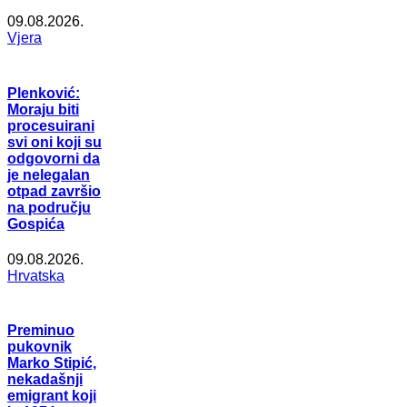
09.08.2026.
Vjera
Plenković:
Moraju biti
procesuirani
svi oni koji su
odgovorni da
je nelegalan
otpad završio
na području
Gospića
09.08.2026.
Hrvatska
Preminuo
pukovnik
Marko Stipić,
nekadašnji
emigrant koji