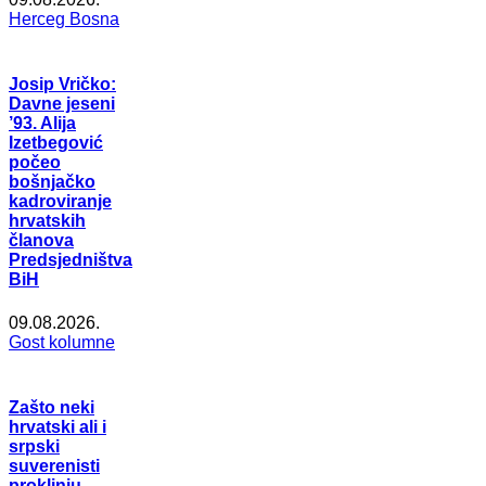
Herceg Bosna
Josip Vričko:
Davne jeseni
’93. Alija
Izetbegović
počeo
bošnjačko
kadroviranje
hrvatskih
članova
Predsjedništva
BiH
09.08.2026.
Gost kolumne
Zašto neki
hrvatski ali i
srpski
suverenisti
proklinju