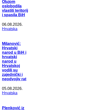
Olujom
oslobodila
vlastiti teritorij
i spasila BiH
06.08.2026.
Hrvatska
Milanović:
Hrvatski
narod u BiH i
hrvatski
narod u
Hrvatskoj
vodili su
zajednički i
neodvojiv rat
05.08.2026.
Hrvatska
Plenković iz