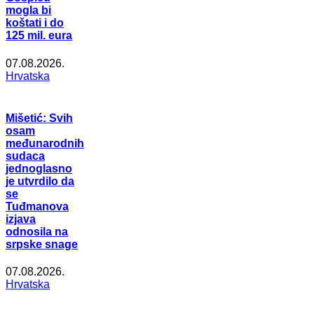
mogla bi
koštati i do
125 mil. eura
07.08.2026.
Hrvatska
Mišetić: Svih
osam
međunarodnih
sudaca
jednoglasno
je utvrdilo da
se
Tuđmanova
izjava
odnosila na
srpske snage
07.08.2026.
Hrvatska