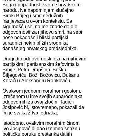
Boga i pripadnosti svome hrvatskom
narodu. Ne napominjem slučajno
Široki Brijeg i smrt nedužnih
franjevaca u ovom kontekstu. Sa
sigurnošću se, naime znade da dio
odgovornosti za njihovu smrt, na sebi
nose nekadašnji bliski partijski
suradnici nekih bližih srodnika
današnjeg hrvatskog predsjednika.
Drugi dio odgovornosti leži na njihovim
partijskim i partizanskim šefovima iz
Srbije: Petru Drapšinu, Bošku
Šiljegoviću, Boži Božoviću, Dušanu
Koraću i Aleksandru Rankoviću.
Ovakvom jednom moralnom gestom,
izrečenom u ime svojih sunarodnjaka
odgovornih za ovaj zločin, Tadić i
Josipović bi, istovremeno, pokazali da
im je svaka žrtva jednaka.
Istodobno, ovakvim moralnim činom
Ivo Josipović bi dao iznimno snažnu
političku poruku prestanka daljih