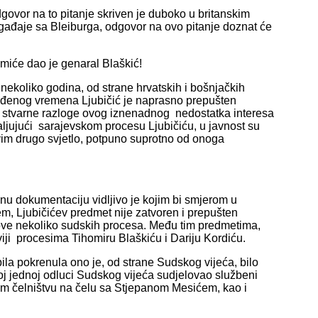
govor na to pitanje skriven je duboko u britanskim
ađaje sa Bleiburga, odgovor na ovo pitanje doznat će
iće dao je genaral Blaškić!
e nekoliko godina, od strane hrvatskih i bošnjačkih
đenog vremena Ljubičić je naprasno prepušten
 stvarne razloge ovog iznenadnog nedostatka interesa
ljujući sarajevskom procesu Ljubičiću, u javnost su
svim drugo svjetlo, potpuno suprotno od onoga
nu dokumentaciju vidljivo je kojim bi smjerom u
em, Ljubičićev predmet nije zatvoren i prepušten
nove nekoliko sudskih procesa. Među tim predmetima,
viji procesima Tihomiru Blaškiću i Dariju Kordiću.
bila pokrenula ono je, od strane Sudskog vijeća, bilo
j jednoj odluci Sudskog vijeća sudjelovao službeni
om čelništvu na čelu sa Stjepanom Mesićem, kao i