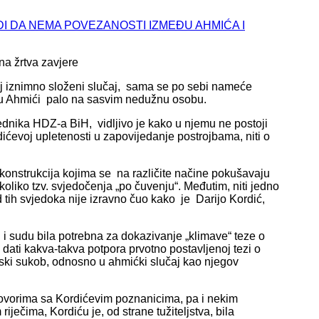
DI DA NEMA POVEZANOSTI IZMEĐU AHMIĆA I
na žrtva zavjere
aj iznimno složeni slučaj, sama se po sebi nameće
ju Ahmići palo na sasvim nedužnu osobu.
ednika HDZ-a BiH, vidljivo je kako u njemu ne postoji
rdićevoj upletenosti u zapovijedanje postrojbama, niti o
 konstrukcija kojima se na različite načine pokušavaju
ekoliko tzv. svjedočenja „po čuvenju“. Međutim, niti jedno
od tih svjedoka nije izravno čuo kako je Darijo Kordić,
vu i sudu bila potrebna za dokazivanje „klimave“ teze o
a dati kakva-takva potpora prvotno postavljenoj tezi o
ki sukob, odnosno u ahmićki slučaj kao njegov
ovorima sa Kordićevim poznanicima, pa i nekim
ječima, Kordiću je, od strane tužiteljstva, bila