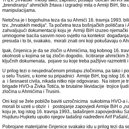
„brendiranju“ ahmićkih žrtava i izgradnji mita o Armiji BiH, š
manipulacijama.
Netočna je i bogohulna teza da su Ahmići 16. travnja 1993. bil
tzv. „hrvatskih medija“. Ta početna teza bošnjačkih političara 
zahvaljujući dokumentaciji koju je Armiji BiH izuzeo njemački
umnogome bacila sasvim novo svjetlo na kontekst događanja
presuda i to bi, svakako, morali znati oni koji pokušavaju o Ah
Ipak, činjenica je da se zločin u Ahmićima, tog kobnog 16. trav
okolnosti u kojima se taj zločin dogodio, licitiranje ahmićkim ž
ključnih dokumenata, pojave su koje treba pažljivo razmotriti i 
U prilog tezi o neujednačenom pristupu zločinima, pa tako i poč
u selu Trusini, u kome su pripadnici Armije BiH, tog istog 16.
a i šesnaest civila, nikada nitko nije odgovarao. Na istom je t
brigade HVO-a Živka Totića, te brutalne likvidacije trojice ljud
zločina u Ahmićima i Trusini.
Oni koji se žele pobliže baviti uzročnicima sukobima HVO-a i
morali bi uzeti u obzir i postojanje zapovjedi Armije BiH o
koju je, tog istog 16. travnja 1993., tadašnjem zapovjednik
Hujduru-Hujketu uputio njegov tadašnji nadređeni Arif Pašalić
Pobrojane materijalne činjenice svakako idu u prilog tezi da s