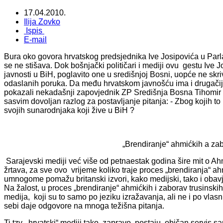
17.04.2010.
Ilija Zovko
Ispis
E-mail
Bura oko govora hrvatskog predsjednika Ive Josipovića u Parl
se ne stišava. Dok bošnjački političari i mediji ovu gestu Ive
javnosti u BiH, poglavito one u središnjoj Bosni, uopće ne sk
odaslanih poruka. Da među hrvatskom javnošću ima i drugačij
pokazali nekadašnji zapovjednik ZP Središnja Bosna Tihomir B
sasvim dovoljan razlog za postavljanje pitanja: - Zbog kojih to 
svojih sunarodnjaka koji žive u BiH ?
„Brendiranje“ ahmićkih a zab
Sarajevski mediji već više od petnaestak godina šire mit o A
žrtava, za sve ovo vrijeme koliko traje proces „brendiranja“ a
umnogome pomažu britanski izvori, kako medijski, tako i obavješ
Na žalost, u proces „brendiranje“ ahmićkih i zaborav trusinskih z
medija, koji su to samo po jeziku izražavanja, ali ne i po vlasn
sebi daje odgovore na mnoga težišna pitanja.
Ti tzv. „hrvatski“ mediji tako, zapravo, postaju običan servis s