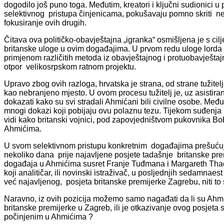
dogodilo još puno toga. Međutim, kreatori i ključni sudionici 
selektivnog pristupa činjenicama, pokušavaju pomno skriti n
fokusiranje ovih drugih.
Čitava ova političko-obavještajna „igranka“ osmišljena je s cil
britanske uloge u ovim događajima. U prvom redu uloge lorda 
primjenom različitih metoda iz obavještajnog i protuobavještaj
otpor velikosrpskom ratnom projektu.
Upravo zbog ovih razloga, hrvatska je strana, od strane tuži
kao nebranjeno mjesto. U ovom procesu tužitelj je, uz asistira
dokazati kako su svi stradali Ahmićani bili civilne osobe. Međ
mnogi dokazi koji pobijaju ovu polaznu tezu. Tijekom suđenja u
vidi kako britanski vojnici, pod zapovjedništvom pukovnika B
Ahmićima.
U svom selektivnom pristupu konkretnim događajima prešućuje
nekoliko dana prije najavljene posjete tadašnje britanske p
događaja u Ahmićima susret Franje Tuđmana i Margareth Thach
koji analitičar, ili novinski istraživač, u posljednjih sedamna
već najavljenog, posjeta britanske premijerke Zagrebu, niti t
Naravno, iz ovih pozicija možemo samo nagađati da li su Ah
britanske premijerke u Zagreb, ili je otkazivanje ovog posjeta
počinjenim u Ahmićima ?