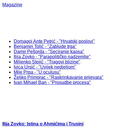
Magazine
Domagoj Ante Petrić - "Hrvatski poslovi"
Benjamin Tolić - "Zablude trga"
Damir Pešorda - "Seciranje kaosa"
Ilija Zovko - "Parapolitičko nadzemlje"
Miljenko Stojić - "Tragovi blizine"
Ivica Ursić - "Uvijek nedjeljom"
Mile Prpa - "U oculusu"
Željko Primorac - "Raskrinkavanje prijevara"
Ivan Mihael Ban - "Prosudbe procesa"
Ilija Zovko: Istina o Ahmićima i Trusini