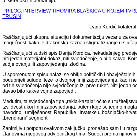
u iskrenost tih demantija.
PRILOG: INTERVIEW TIHOMIRA BLAŠKIĆA U KOJEM TVR
TRUSIN
Dario Kordić kolateral
Raščlanjujući ukupnu situaciju i dokumentaciju vezanu za ov
mogućnost kako je drakonska kazna i stigmatiziranje u sluča
Raščlanjujući sudski spis Darija Kordića, nekadašnjeg predsj
niti jedan materijalni dokaz, niti svjedočenje, o bilo kakvoj Ko
sudjelovanju ili zapovijedanju zločina.
U spomenutom spisu nalazi se obilje političkih i obavještajnih
poduprijeti sulude teze o dvojnoj liniji zapovijedanja, kao i n
od tih svjedočenja nije svjedočenje iz „prve ruke“. Niti jedan 
davao bilo kakve vojne zapovjedi.
Međutim, ta svjedočenja tipa „rekla-kazala“ očito su tužiteljst
tzv. dvostrukoj liniji zapovijedanja, putem koje se jedino mogl
navodnoj umiješanosti Republike Hrvatske u bošnjačko-hrvats
„brendirani“ segment.
Zanimljivu potporu ovakvom zaključku pronašao sam i u razg
članovima njegovog odvjetničkog tima. Sudeći prema njihovim ri