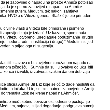
a je zapovijed o napadu na prostor Ahmića potpisao
naja da je spornu zapovijed o napadu na Ahmiće
 usmenim putem. Međutim, tek nakon zahtjeva
nika HVO-a u Vitezu, general Blaškić je bio prinuđen
 civilne vlasti u Vitezu bile primorane i pismeno
ati zapovijed koju je izdao''. Uz kazano, spomenuta
asti u Vitezu otvoreno „predlagale poduzimanje drugih
nje međunarodnih institucija i drugo).“ Međutim, slijed
edenih prijedloga ni sugestija.
 vlastitih stavova o bezuvjetnom oružanom napadu na
otpunom točnošću. Sumnje da su i u ovakvu odluku bili
, na koncu i izvukli, iz zatvora, svakim danom dobivaju
ce oficira Armije BiH, iz koje se očito dade naslutiti da
dirnih točaka. U toj snimci, naime, zapovjednik Armije
 do trenutka „dok ne krene napad na Ahmiće“.
demantirao međusobnu povezanost, odnosno postojanje
Međutim, najnoviji slijed događanja podgrijava sumnju