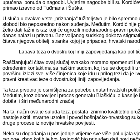
upućena ponuda o nagodbi. Uvjeti te nagodbe bili su Kordićev
primao izravno od Tuđmana i Šuška.
U slučaju ovakve vrste „priznanja“ tužiteljstvo je bilo spremno
slobodi bio neposredno nakon suđenja. Međutim, Kordić nije pr
želio dati lažni iskaz koji će ugroziti međunarodno-pravni polo
danas nalazi u pritvoru. Bez valjanog sudskog dokaza stigmati
čitava njegova obitelj, stranka kojoj je pripadao, hrvatski naro
Labava teza o dvostrukoj liniji zapovijedanja kao polit
Raščlanjujući čitav ovaj slučaj svakako moramo spomenuti i v
određenim kontaktima sa haškim sudom, koji su se dogodili u
površinu izlazi sve više činjenica koje idu u prilog tezi da je
pravni kreativac teze o dvostrukoj liniji zapovijedanja.
Ta teza prvotno je osmišljena za potrebe unutarhrvatskih polit
Međutim, kroz obnovljeni proces generalu Blaškiću, a kasnije 
dobila i širi međunarodni značaj.
Na taj način ova je suluda teza postala iznimno kvalitetno or
nastoje skriti stvarne uzroke i povod bošnjačko-hrvatskog sukoba,
druge procese iz novije hrvatske povijesti.
Neka su događanja u posljednje vrijeme sve više poljuljala vjer
razloge zbog kojih je Ivo Josipović bio prinuđen dati novi peča