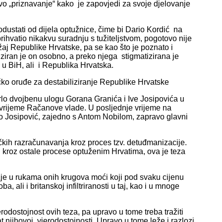
o „priznavanje“ kako je zapovjedi za svoje djelovanje
 odustati od dijela optužnice, čime bi Dario Kordić na
ihvatio nikakvu suradnju s tužiteljstvom, pogotovo nije
žaj Republike Hrvatske, pa se kao što je poznato i
ziran je on osobno, a preko njega stigmatizirana je
d u BiH, ali i Republika Hrvatska.
ičko oruđe za destabiliziranje Republike Hrvatske
rlo dvojbenu ulogu Gorana Granića i Ive Josipovića u
 vrijeme Račanove vlade. U posljednje vrijeme na
 Ivo Josipović, zajedno s Antom Nobilom, zapravo glavni
ičkih razračunavanja kroz proces tzv. detuđmanizacije.
i kroz ostale procese optuženim Hrvatima, ova je teza
užje u rukama onih krugova moći koji pod svaku cijenu
 ali i britanskoj infiltriranosti u taj, kao i u mnoge
odostojnost ovih teza, pa upravo u tome treba tražiti
t njihovoj vjerodostojnosti. Upravo u tome leže i razlozi