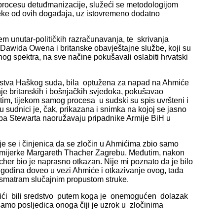
u procesu detuđmanizacije, služeći se metodologijom
eke od ovih događaja, uz istovremeno dodatno
jem unutar-političkih razračunavanja, te skrivanja
Dawida Owena i britanske obavještajne službe, koji su
nog spektra, na sve načine pokušavali oslabiti hrvatski
teljstva Haškog suda, bila optužena za napad na Ahmiće
nje britanskih i bošnjačkih svjedoka, pokušavao
utim, tijekom samog procesa u sudski su spis uvršteni i
 sudnici je, čak, prikazana i snimka na kojoj se jasno
oba Stewarta naoružavaju pripadnike Armije BiH u
 se i činjenica da se zločin u Ahmićima zbio samo
remijerke Margareth Thacher Zagrebu. Međutim, nakon
er bio je naprasno otkazan. Nije mi poznato da je bilo
est godina doveo u vezi Ahmiće i otkazivanje ovog, tada
o smatram slučajnim propustom struke.
mići bili sredstvo putem koga je onemogućen dolazak
 samo posljedica onoga čiji je uzrok u zločinima