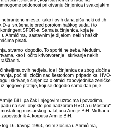
to umnogome pridonosi prikrivanju činjenica i svakojakim
i nebranjeno mjesto, kako i ovih dana pišu neki od tih
i AID-a srušena je pred porotom haškog suda, i to
 kontingent SFOR-a. Sama ta činjenica, koja je
 u Ahmićima, sastavnim je dijelom nekih haških
mićima pisati.
nja, stvarno dogodio. To sporiti ne treba. Međutim,
rtvama, kao i očito krivotvorenje i skrivanje nekih
raščlaniti.
initeljima ovih nedjela, ide i činjenica da zbog zločina
 travnja, počinili zločin nad šestoricom pripadnika HVO-
ragu i skrivanje činjenica o otmici zapovjednika zeničke
i iz njegove pratnje, koji se dogodio samo dan prije
 Armije BiH, pa čak i njegovim uzrocima i povodima,
 „napadu na sve objekte pod nadzorom HVO-a u Mostaru“
u Samostalnog mostarskog bataljuna Armije BiH Midhadu
, zapovjednik 4. korpusa Armije BiH.
e tog 16. travnja 1993., osim zločina u Ahmićima,