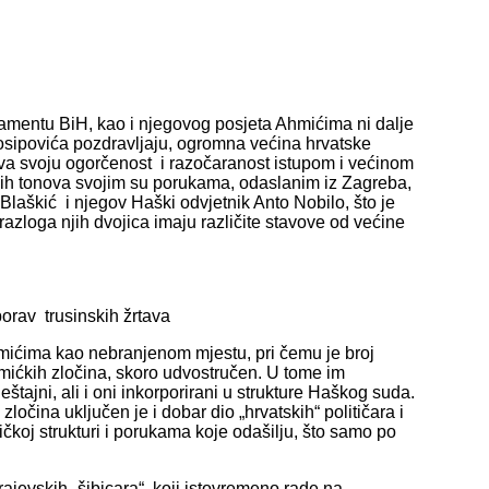
amentu BiH, kao i njegovog posjeta Ahmićima ni dalje
 Josipovića pozdravljaju, ogromna većina hrvatske
riva svoju ogorčenost i razočaranost istupom i većinom
ih tonova svojim su porukama, odaslanim iz Zagreba,
laškić i njegov Haški odvjetnik Anto Nobilo, što je
razloga njih dvojica imaju različite stavove od većine
orav trusinskih žrtava
hmićima kao nebranjenom mjestu, pri čemu je broj
hmićkih zločina, skoro udvostručen. U tome im
tajni, ali i oni inkorporirani u strukture Haškog suda.
ločina uključen je i dobar dio „hrvatskih“ političara i
ičkoj strukturi i porukama koje odašilju, što samo po
arajevskih „šibicara“, koji istovremeno rade na