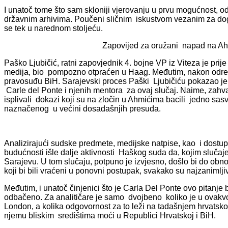
I unatoč tome što sam skloniji vjerovanju u prvu mogućnost, od
državnim arhivima. Poučeni sličnim iskustvom vezanim za dog
se tek u narednom stoljeću.
Zapovijed za oružani napad na Ahm
Paško Ljubičić, ratni zapovjednik 4. bojne VP iz Viteza je prij
medija, bio pompozno otpraćen u Haag. Međutim, nakon odre
pravosuđu BiH. Sarajevski proces Paški Ljubičiću pokazao je
Carle del Ponte i njenih mentora za ovaj slučaj. Naime, zahva
isplivali dokazi koji su na zločin u Ahmićima bacili jedno sa
naznačenog u većini dosadašnjih presuda.
Analizirajući sudske predmete, medijske natpise, kao i dostup
budućnosti išle dalje aktivnosti Haškog suda da, kojim slučaj
Sarajevu. U tom slučaju, potpuno je izvjesno, došlo bi do ob
koji bi bili vraćeni u ponovni postupak, svakako su najzanimlji
Međutim, i unatoč činjenici što je Carla Del Ponte ovo pitanje 
odbačeno. Za analitičare je samo dvojbeno koliko je u ovakvo
London, a kolika odgovornost za to leži na tadašnjem hrvatsk
njemu bliskim središtima moći u Republici Hrvatskoj i BiH.