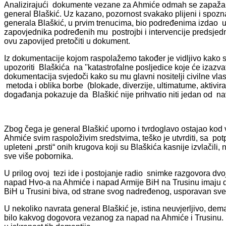
Analizirajući dokumente vezane za Ahmiće odmah se zapaža d
general Blaškić. Uz kazano, pozornost svakako plijeni i spoz
generala Blaškić, u prvim trenucima, bio podređenima izdao
zapovjednika podređenih mu postrojbi i intervencije predsjed
ovu zapovijed pretočiti u dokument.
Iz dokumentacije kojom raspolažemo također je vidljivo kako su
upozoriti Blaškića na ''katastrofalne posljedice koje će izazv
dokumentacija svjedoči kako su mu glavni nositelji civilne vl
metoda i oblika borbe (blokade, diverzije, ultimatume, aktivira
događanja pokazuje da Blaškić nije prihvatio niti jedan od nav
Zbog čega je general Blaškić uporno i tvrdoglavo ostajao kod
Ahmiće svim raspoloživim sredstvima, teško je utvrditi, sa p
upleteni „prsti“ onih krugova koji su Blaškića kasnije izvlačili
sve više pobornika.
U prilog ovoj tezi ide i postojanje radio snimke razgovora dvoji
napad Hvo-a na Ahmiće i napad Armije BiH na Trusinu imaju do
BiH u Trusini biva, od strane svog nadređenog, usporavan sve
U nekoliko navrata general Blaškić je, istina neuvjerljivo, 
bilo kakvog dogovora vezanog za napad na Ahmiće i Trusinu. 