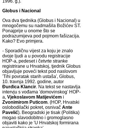
1996. g.).
Globus i Nacional
Ova dva tjednika (Globus i Nacional) u
mnogočemu su nadmašila Božićev ST.
Ponajprije u onome što se
podrazumijeva pod pojmom fašizacija.
Kako? Evo primjera.
- Sporadičnu vijest za koju je znalo
dvoje ljudi a u povodu registracije
HOP-a, pedeset i četvrte stranke
registrirane u Hrvatskoj, tjednik Globus
objavljuje poveći tekst pod naslovom
'Tihi povratak starih ustaša', Globus,
10. travnja 1992. godine, autor
Đurđica
Klancir
. Na tekst se nastavlja
intervju s vođama 'domovinskog' HOP-
a,
Vjekoslavom Matijevićem
i
Zvonimirom
Puticom
. (HOP, Hrvatski
oslobodilački pokret, osnivač
Ante
Pavelić
). Beogradski je tisak (Politika)
mogao slavodobitno i gromoglasno
objaviti kako je 'U Hrvatskoj formirana
najustaškija stranka'.