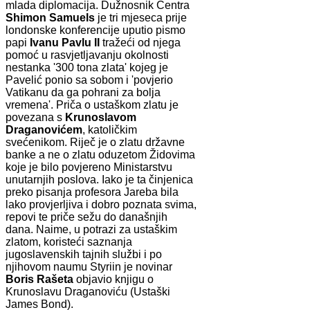
mlada diplomacija. Dužnosnik Centra
Shimon Samuels
je tri mjeseca prije
londonske konferencije uputio pismo
papi
Ivanu Pavlu II
tražeći od njega
pomoć u rasvjetljavanju okolnosti
nestanka '300 tona zlata' kojeg je
Pavelić ponio sa sobom i 'povjerio
Vatikanu da ga pohrani za bolja
vremena'. Priča o ustaškom zlatu je
povezana s
Krunoslavom
Draganovićem
, katoličkim
svećenikom. Riječ je o zlatu državne
banke a ne o zlatu oduzetom Židovima
koje je bilo povjereno Ministarstvu
unutarnjih poslova. Iako je ta činjenica
preko pisanja profesora Jareba bila
lako provjerljiva i dobro poznata svima,
repovi te priče sežu do današnjih
dana. Naime, u potrazi za ustaškim
zlatom, koristeći saznanja
jugoslavenskih tajnih službi i po
njihovom naumu Styriin je novinar
Boris Rašeta
objavio knjigu o
Krunoslavu Draganoviću (Ustaški
James Bond).