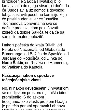
bi 'izručenje Šakića Hrvatskoj bilo
farsa' a ako do njega stvarno i dođe da
će 'Jugoslavija uz pomoć židovskog
lobija sastaviti posebnu komisiju koja
će pratiti suđenje' jer će 'ustaška
Tuđmanova tvorevina na sve će
načine pred svijetom pokušavati
izbjeći da dobije Šakića' te da će ga
samo 'formalno optužiti'.
I tako s početka do kraja '90-tih, od
Ferala do Nacionala, od Globusa do
Bumeranga, od Božića do Spasića, od
Jurdane do Rogošića, od Dinka do
Nade Šakić
, od Rovera do Hammera,
od Vatikana do Kaptola!
Fašizacija nakon uspostave
tećesječanjske vlasti
No, ni nakon devedesetih u hrvatskom
se medijskom prostoru nije ništa bitno
promijenilo. S dolaskom
trećejanuarske vlasti, problem Haaga
je priječio poratni oporavak i obnovu.