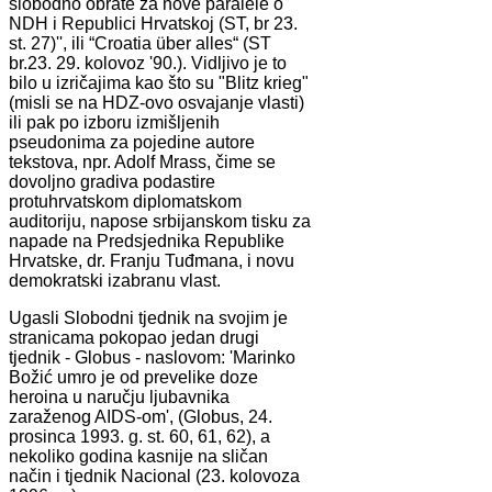
slobodno obrate za nove paralele o
NDH i Republici Hrvatskoj (ST, br 23.
st. 27)'', ili “Croatia über alles“ (ST
br.23. 29. kolovoz '90.). Vidljivo je to
bilo u izričajima kao što su "Blitz krieg"
(misli se na HDZ-ovo osvajanje vlasti)
ili pak po izboru izmišljenih
pseudonima za pojedine autore
tekstova, npr. Adolf Mrass, čime se
dovoljno gradiva podastire
protuhrvatskom diplomatskom
auditoriju, napose srbijanskom tisku za
napade na Predsjednika Republike
Hrvatske, dr. Franju Tuđmana, i novu
demokratski izabranu vlast.
Ugasli Slobodni tjednik na svojim je
stranicama pokopao jedan drugi
tjednik - Globus - naslovom: 'Marinko
Božić umro je od prevelike doze
heroina u naručju ljubavnika
zaraženog AIDS-om', (Globus, 24.
prosinca 1993. g. st. 60, 61, 62), a
nekoliko godina kasnije na sličan
način i tjednik Nacional (23. kolovoza