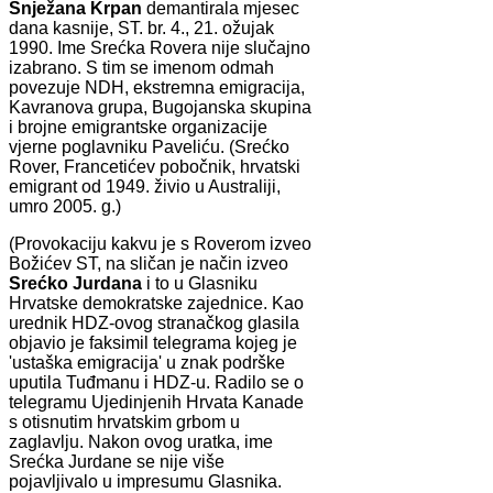
Snježana Krpan
demantirala mjesec
dana kasnije, ST. br. 4., 21. ožujak
1990. Ime Srećka Rovera nije slučajno
izabrano. S tim se imenom odmah
povezuje NDH, ekstremna emigracija,
Kavranova grupa, Bugojanska skupina
i brojne emigrantske organizacije
vjerne poglavniku Paveliću. (Srećko
Rover, Francetićev pobočnik, hrvatski
emigrant od 1949. živio u Australiji,
umro 2005. g.)
(Provokaciju kakvu je s Roverom izveo
Božićev ST, na sličan je način izveo
Srećko Jurdana
i to u Glasniku
Hrvatske demokratske zajednice. Kao
urednik HDZ-ovog stranačkog glasila
objavio je faksimil telegrama kojeg je
'ustaška emigracija' u znak podrške
uputila Tuđmanu i HDZ-u. Radilo se o
telegramu Ujedinjenih Hrvata Kanade
s otisnutim hrvatskim grbom u
zaglavlju. Nakon ovog uratka, ime
Srećka Jurdane se nije više
pojavljivalo u impresumu Glasnika.