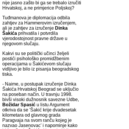
nije jasno zašto bi ga se trebalo izručiti
Hrvatskoj, a ne primjerice Poljskoj?
Tuđmanova je diplomacija odbila
zahtjev za Hammerovim izručenjem,
ali je zahtjev za izručenje
Dinka
Šakića
prihvatila i potvrdila
vjerodostojnost pravne države u
njegovom slučaju.
Kakvi su se politički učinci željeli
postići psihološko promidžbenim
operacijama u Šakićevom slučaju
vidljivo je bilo iz pisanja beogradskog
tiska.
- Naime, u postupak izručenje Dinka
Šakića Hrvatskoj Beograd se uključio
na poseban način. U travnju 1998.
bivši visoki dužnosnik savezne Udbe,
Božidar Spasić
u listu Argument
otkriva da se 'Šakić krije dvadesetak
kilometara od glavnog grada
Paragvaja na svom ranču kojeg je
nazvao Jasenovac' i napominje kako