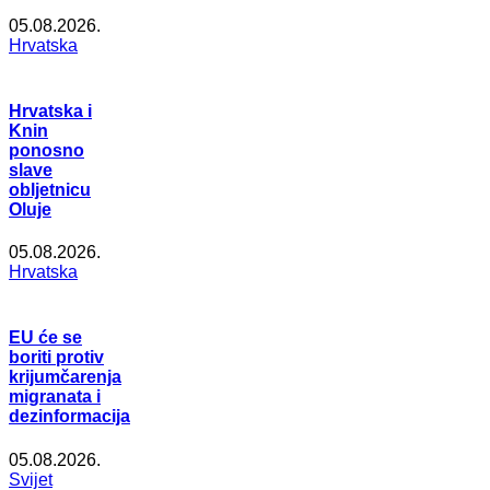
05.08.2026.
Hrvatska
Hrvatska i
Knin
ponosno
slave
obljetnicu
Oluje
05.08.2026.
Hrvatska
EU će se
boriti protiv
krijumčarenja
migranata i
dezinformacija
05.08.2026.
Svijet