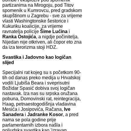
partizanima na Mirogoju, pod Titov
spomenik u Kumrovcu, pred gradskom
skupštinom u Zagrebu - sve za vrijeme
vlasti Washingtonske šestorice i
Kukuriku koalicije, za vrijeme
ravnatelja policije
Šime Lućina
i
Ranka Ostojića
, a nigdje počinitelja.
Nijedan nije otkriven, ali čopor eto zna
da iza terorizma stoji HDZ.
Svastika i Jadovno kao logičan
slijed
Specijalni rat kojeg su s početkom 90-
tih od danas preko medija u Hrvatskoj
vodili Ljubiša Beara i sveprisutni
Božidar Spasić dobiva svoj logičan
nastavak. Iza nas su srpska oružana
pobuna, Domovinski rat, reintegracija,
Haag, petnaestogodišnja vladavina
Mesića i Josipovića, Račana,
Ive
Sanadera
i
Jadranke Kosor
, a pred
nama se pola godine prije
parlamentarnih izbora našla i
poljudska svastika kao 'izravan