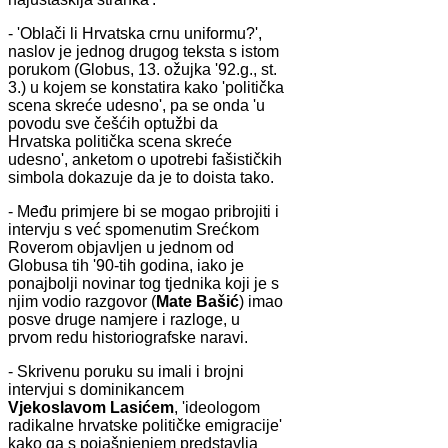
- 'Oblači li Hrvatska crnu uniformu?',
naslov je jednog drugog teksta s istom
porukom (Globus, 13. ožujka '92.g., st.
3.) u kojem se konstatira kako 'politička
scena skreće udesno', pa se onda 'u
povodu sve češćih optužbi da
Hrvatska politička scena skreće
udesno', anketom o upotrebi fašističkih
simbola dokazuje da je to doista tako.
- Među primjere bi se mogao pribrojiti i
intervju s već spomenutim Srećkom
Roverom objavljen u jednom od
Globusa tih '90-tih godina, iako je
ponajbolji novinar tog tjednika koji je s
njim vodio razgovor (
Mate
Bašić
) imao
posve druge namjere i razloge, u
prvom redu historiografske naravi.
- Skrivenu poruku su imali i brojni
intervjui s dominikancem
Vjekoslavom Lasićem
, 'ideologom
radikalne hrvatske političke emigracije'
kako ga s pojašnjenjem predstavlja