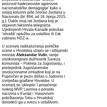
proizvod hadezeovske agresivne
nacionalističke demagogije' kako u
svojoj kolumni piše Srećko Jurdana u
Nacionalu (br. 894, od 16. lipnja 2015.
g.). Dakle onaj isti Jurdana koji je
objavom faksimila telegrama
Ujedinjenih Hrvata Kanade pokušao
'ishoditi' optužbu za ustaštvo ili čak
zabranu HDZ-a.
U scenarij radikaliziranja političke
scene u Hrvatskoj ulopio se i srbijanski
ministar
Aleksandar Vulin
, ranije
visokorangirani dužnosnik Saveza
komunista – Pokreta za Jugoslaviju, i
predsjednik Jugoslavenske
revolucionarne omladine koji je na
Pupovčev je poziv došao u Jadovno i
izvrijeđao građane Hrvatske. U
scenarij se 'uklopilo' i priopćenje
ruskog MVP Lavrova o porastu
nacizma u Europi i 'masovnom
pokrštavanju Srba u Hrvatskoj'
dovodeći ga u svezu s ustaštvom.