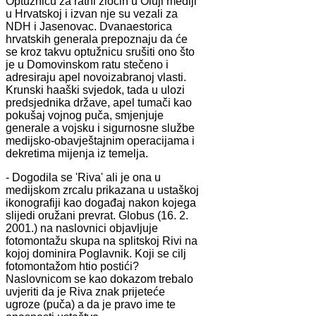
Optužnicu za ratni zločin u Oluji mediji
u Hrvatskoj i izvan nje su vezali za
NDH i Jasenovac. Dvanaestorica
hrvatskih generala prepoznaju da će
se kroz takvu optužnicu srušiti ono što
je u Domovinskom ratu stečeno i
adresiraju apel novoizabranoj vlasti.
Krunski haaški svjedok, tada u ulozi
predsjednika države, apel tumači kao
pokušaj vojnog puča, smjenjuje
generale a vojsku i sigurnosne službe
medijsko-obavještajnim operacijama i
dekretima mijenja iz temelja.
- Dogodila se 'Riva' ali je ona u
medijskom zrcalu prikazana u ustaškoj
ikonografiji kao događaj nakon kojega
slijedi oružani prevrat. Globus (16. 2.
2001.) na naslovnici objavljuje
fotomontažu skupa na splitskoj Rivi na
kojoj dominira Poglavnik. Koji se cilj
fotomontažom htio postići?
Naslovnicom se kao dokazom trebalo
uvjeriti da je Riva znak prijeteće
ugroze (puča) a da je pravo ime te