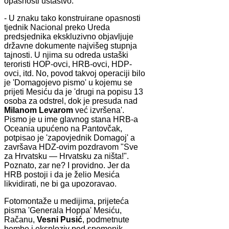
opasnosti ustaštvo.
- U znaku tako konstruirane opasnosti
tjednik Nacional preko Ureda
predsjednika ekskluzivno objavljuje
državne dokumente najvišeg stupnja
tajnosti. U njima su odreda ustaški
teroristi HOP-ovci, HRB-ovci, HDP-
ovci, itd. No, povod takvoj operaciji bilo
je 'Domagojevo pismo' u kojemu se
prijeti Mesiću da je 'drugi na popisu 13
osoba za odstrel, dok je presuda nad
Milanom Levarom
već izvršena'.
Pismo je u ime glavnog stana HRB-a
Oceania upućeno na Pantovčak,
potpisao je 'zapovjednik Domagoj' a
završava HDZ-ovim pozdravom "Sve
za Hrvatsku — Hrvatsku za ništa!".
Poznato, zar ne? I providno. Jer da
HRB postoji i da je želio Mesića
likvidirati, ne bi ga upozoravao.
Fotomontaže u medijima, prijeteća
pisma 'Generala Hoppa' Mesiću,
Račanu,
Vesni Pusić
, podmetnute
bombe i eksploziv pod spomenik