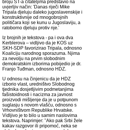
broju ST-a čitateljima predstavio na
uvjerljiv način: 'Danas riječi Mike
Tripala djeluju daleko jugoslavenskije i
konstruktivnije od mnogobrojnih
političara koji se kunu u Jugoslaviju, a
ratoborno djeluju protiv nje.'
Iz brojnih je tekstova - pa i ova dva
Kerblerova – vidljivo da je KOS uz
SKH-SDP favorizirao Tripala, odnosno
Koaliciju narodnog sporazuma. Njima
za nevolju na prvim slobodnim
demokratskim izborima pobijedio je dr.
Franjo Tuđman, odnosno HDZ.
U odnosu na činjenicu da je HDZ
izborio vlast, uredništvo Slobodnog
tjednika dosjetljivim podmetanjima
fašistoidnosti i nacizma za javnost
proizvodi mišljenje da je u potpunom
suglasju s novom vlašću, odnosno s
Vrhovništvom Republike Hrvatske.
Vidljivo je to bilo u samim naslovima
tekstova. Naprimjer: ''Ako pak Srbi žele
kakav razgovor ili pripomoć, neka se