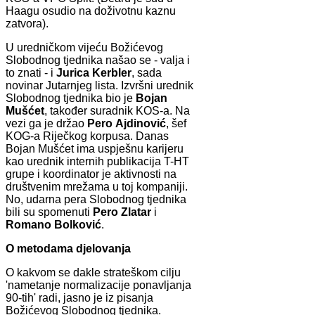
Haagu osudio na doživotnu kaznu
zatvora).
U uredničkom vijeću Božićevog
Slobodnog tjednika našao se - valja i
to znati - i
Jurica
Kerbler
, sada
novinar Jutarnjeg lista. Izvršni urednik
Slobodnog tjednika bio je
Bojan
Mušćet
, također suradnik KOS-a. Na
vezi ga je držao
Pero
Ajdinović
, šef
KOG-a Riječkog korpusa. Danas
Bojan Mušćet ima uspješnu karijeru
kao urednik internih publikacija T-HT
grupe i koordinator je aktivnosti na
društvenim mrežama u toj kompaniji.
No, udarna pera Slobodnog tjednika
bili su spomenuti
Pero
Zlatar
i
Romano
Bolković
.
O metodama djelovanja
O kakvom se dakle strateškom cilju
'nametanje normalizacije ponavljanja
90-tih' radi, jasno je iz pisanja
Božićevog Slobodnog tjednika.