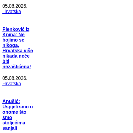
05.08.2026.
Hrvatska
Plenković iz
Knina: Ne
bojimo se
nikoga,
Hrvatska više
nikada neće
biti
nezaštićena!
05.08.2026.
Hrvatska
Anušić:
Uspjeli smo u
onome što
smo
stoljećima
sanjali