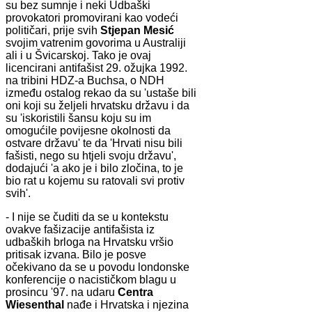
su bez sumnje i neki Udbaški
provokatori promovirani kao vodeći
političari, prije svih
Stjepan Mesić
svojim vatrenim govorima u Australiji
ali i u Švicarskoj. Tako je ovaj
licencirani antifašist 29. ožujka 1992.
na tribini HDZ-a Buchsa, o NDH
između ostalog rekao da su 'ustaše bili
oni koji su željeli hrvatsku državu i da
su 'iskoristili šansu koju su im
omogućile povijesne okolnosti da
ostvare državu' te da 'Hrvati nisu bili
fašisti, nego su htjeli svoju državu',
dodajući 'a ako je i bilo zločina, to je
bio rat u kojemu su ratovali svi protiv
svih'.
- I nije se čuditi da se u kontekstu
ovakve fašizacije antifašista iz
udbaških brloga na Hrvatsku vršio
pritisak izvana. Bilo je posve
očekivano da se u povodu londonske
konferencije o nacističkom blagu u
prosincu '97. na udaru
Centra
Wiesenthal
nađe i Hrvatska i njezina