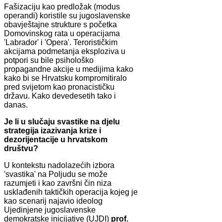
Fašizaciju kao predložak (modus
operandi) koristile su jugoslavenske
obavještajne strukture s početka
Domovinskog rata u operacijama
'Labrador' i 'Opera'. Terorističkim
akcijama podmetanja eksploziva u
potpori su bile psihološko
propagandne akcije u medijima kako
kako bi se Hrvatsku kompromitiralo
pred svijetom kao pronacističku
državu. Kako devedesetih tako i
danas.
Je li u slučaju svastike na djelu
strategija izazivanja krize i
dezorijentacije u hrvatskom
društvu?
U kontekstu nadolazećih izbora
'svastika' na Poljudu se može
razumjeti i kao završni čin niza
usklađenih taktičkih operacija kojeg je
kao scenarij najavio ideolog
Ujedinjene jugoslavenske
demokratske inicijative (UJDI)
prof.