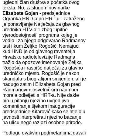
ugledni član društva s početka ovog
teksta. No, zaslugom novinarke
Elizabete Gojan
- predsjednice
Ogranka HND-a pri HRT-u - zatraženo
je ponavljanje Natječaja za glavnog
urednika HTV-a 1 zbog 'upitne
vjerodostojnosti' programa kojeg je
vodio i za njega odgovarao Radmanov
tast i kum Željko Rogošić. Nemajući
kud HND je od glavnog ravnatelja
Hrvatske radiotelevizije Radmana
tražio da opozove imenovanje Željka
Rogošića i raspiše natječaj za glavno
uredničko mjesto. Rogošić je nakon
skandala s biografijom smijenjen, ali je
nadugo zatim i Elizabeta Gojan pred
Radmanovim osvetničkim naumom
morala odletjeti s HRT-a. Nije dakle
bio u pitanju njezino uvrjedljivo
komentiranje tijekom inauguracije
predsjednice Kitarović kako se htjelo u
javnosti interpretirati njezino bacanje
na ulicu nego razlozi osobne prirode.
Podlogu ovakvim podmetanjima davali