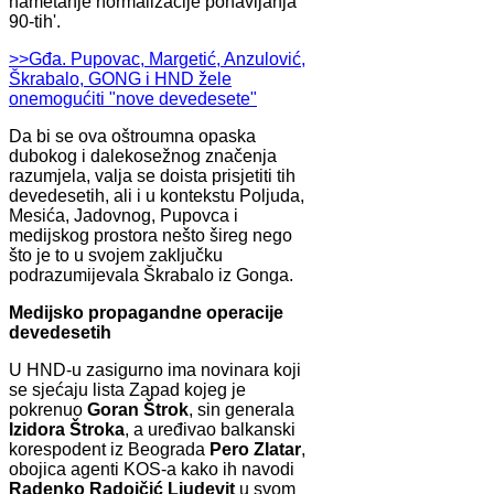
nametanje normalizacije ponavljanja
90-tih'.
>>Gđa. Pupovac, Margetić, Anzulović,
Škrabalo, GONG i HND žele
onemogućiti "nove devedesete"
Da bi se ova oštroumna opaska
dubokog i dalekosežnog značenja
razumjela, valja se doista prisjetiti tih
devedesetih, ali i u kontekstu Poljuda,
Mesića, Jadovnog, Pupovca i
medijskog prostora nešto šireg nego
što je to u svojem zaključku
podrazumijevala Škrabalo iz Gonga.
Medijsko propagandne operacije
devedesetih
U HND-u zasigurno ima novinara koji
se sjećaju lista Zapad kojeg je
pokrenuo
Goran
Štrok
, sin generala
Izidora Štroka
, a uređivao balkanski
korespodent iz Beograda
Pero
Zlatar
,
obojica agenti KOS-a kako ih navodi
Radenko
Radojčić Ljudevit
u svom