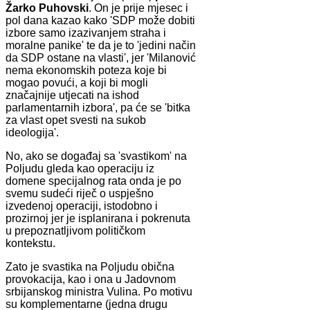
Žarko Puhovski
. On je prije mjesec i
pol dana kazao kako 'SDP može dobiti
izbore samo izazivanjem straha i
moralne panike' te da je to 'jedini način
da SDP ostane na vlasti', jer 'Milanović
nema ekonomskih poteza koje bi
mogao povući, a koji bi mogli
značajnije utjecati na ishod
parlamentarnih izbora', pa će se 'bitka
za vlast opet svesti na sukob
ideologija'.
No, ako se događaj sa 'svastikom' na
Poljudu gleda kao operaciju iz
domene specijalnog rata onda je po
svemu sudeći riječ o uspješno
izvedenoj operaciji, istodobno i
prozirnoj jer je isplanirana i pokrenuta
u prepoznatljivom političkom
kontekstu.
Zato je svastika na Poljudu obična
provokacija, kao i ona u Jadovnom
srbijanskog ministra Vulina. Po motivu
su komplementarne (jedna drugu