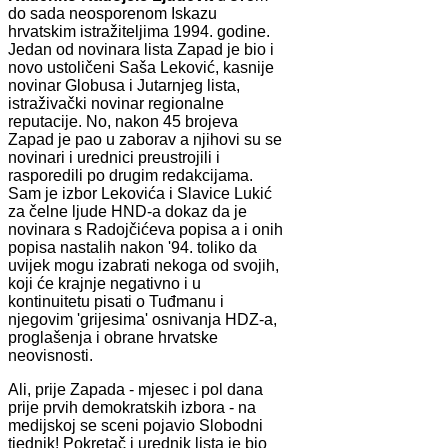
do sada neosporenom Iskazu
hrvatskim istražiteljima 1994. godine.
Jedan od novinara lista Zapad je bio i
novo ustoličeni Saša Leković, kasnije
novinar Globusa i Jutarnjeg lista,
istraživački novinar regionalne
reputacije. No, nakon 45 brojeva
Zapad je pao u zaborav a njihovi su se
novinari i urednici preustrojili i
rasporedili po drugim redakcijama.
Sam je izbor Lekovića i Slavice Lukić
za čelne ljude HND-a dokaz da je
novinara s Radojčićeva popisa a i onih
popisa nastalih nakon '94. toliko da
uvijek mogu izabrati nekoga od svojih,
koji će krajnje negativno i u
kontinuitetu pisati o Tuđmanu i
njegovim 'grijesima' osnivanja HDZ-a,
proglašenja i obrane hrvatske
neovisnosti.
Ali, prije Zapada - mjesec i pol dana
prije prvih demokratskih izbora - na
medijskoj se sceni pojavio Slobodni
tjednik! Pokretač i urednik lista je bio