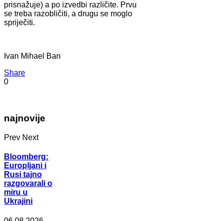
prisnažuje) a po izvedbi različite. Prvu
se treba razobličiti, a drugu se moglo
spriječiti.
Ivan Mihael Ban
Share
0
najnovije
Prev
Next
Bloomberg:
Europljani i
Rusi tajno
razgovarali o
miru u
Ukrajini
06.08.2026.