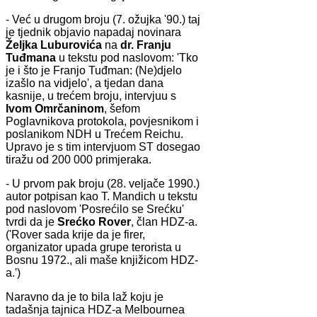
- Već u drugom broju (7. ožujka '90.) taj
je tjednik objavio napadaj novinara
Željka
Luburovića
na
dr. Franju
Tuđmana
u tekstu pod naslovom: 'Tko
je i što je Franjo Tuđman: (Ne)djelo
izašlo na vidjelo', a tjedan dana
kasnije, u trećem broju, intervjuu s
Ivom Omrčaninom
, šefom
Poglavnikova protokola, povjesnikom i
poslanikom NDH u Trećem Reichu.
Upravo je s tim intervjuom ST dosegao
tiražu od 200 000 primjeraka.
- U prvom pak broju (28. veljače 1990.)
autor potpisan kao T. Mandich u tekstu
pod naslovom 'Posrećilo se Srećku'
tvrdi da je
Srećko Rover
, član HDZ-a.
('Rover sada krije da je firer,
organizator upada grupe terorista u
Bosnu 1972., ali maše knjižicom HDZ-
a.')
Naravno da je to bila laž koju je
tadašnja tajnica HDZ-a Melbournea