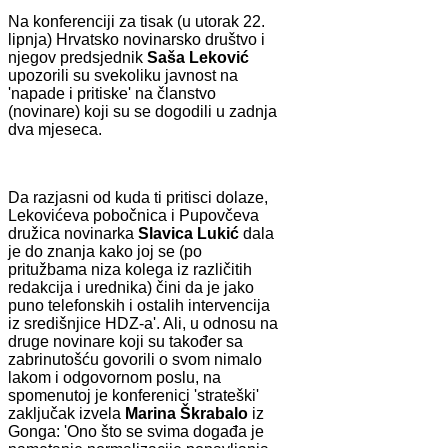
Na konferenciji za tisak (u utorak 22.
lipnja) Hrvatsko novinarsko društvo i
njegov predsjednik
Saša Leković
upozorili su svekoliku javnost na
'napade i pritiske' na članstvo
(novinare) koji su se dogodili u zadnja
dva mjeseca.
Da razjasni od kuda ti pritisci dolaze,
Lekovićeva pobočnica i Pupovčeva
družica novinarka
Slavica
Lukić
dala
je do znanja kako joj se (po
pritužbama niza kolega iz različitih
redakcija i urednika) čini da je jako
puno telefonskih i ostalih intervencija
iz središnjice HDZ-a'. Ali, u odnosu na
druge novinare koji su također sa
zabrinutošću govorili o svom nimalo
lakom i odgovornom poslu, na
spomenutoj je konferenici 'strateški'
zaključak izvela
Marina
Škrabalo
iz
Gonga: 'Ono što se svima događa je