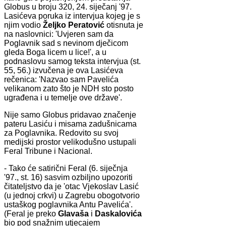
Globus u broju 320, 24. siječanj '97.
Lasićeva poruka iz intervjua kojeg je s
njim vodio
Željko Peratović
otisnuta je
na naslovnici: 'Uvjeren sam da
Poglavnik sad s nevinom dječicom
gleda Boga licem u lice!', a u
podnaslovu samog teksta intervjua (st.
55, 56.) izvučena je ova Lasićeva
rečenica: 'Nazvao sam Pavelića
velikanom zato što je NDH sto posto
ugrađena i u temelje ove države'.
Nije samo Globus pridavao značenje
pateru Lasiću i misama zadušnicama
za Poglavnika. Redovito su svoj
medijski prostor velikodušno ustupali
Feral Tribune i Nacional.
- Tako će satirični Feral (6. siječnja
'97., st. 16) sasvim ozbiljno upozoriti
čitateljstvo da je 'otac Vjekoslav Lasić
(u jednoj crkvi) u Zagrebu obogotvorio
ustaškog poglavnika Antu Pavelića'.
(Feral je preko
Glavaša
i
Daskalovića
bio pod snažnim utjecajem