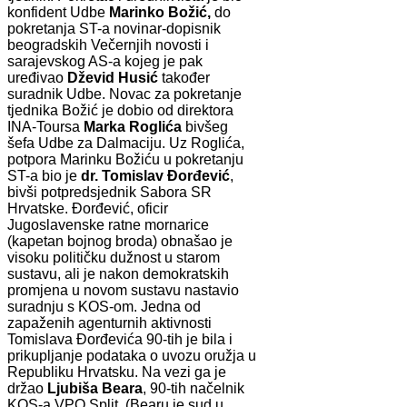
konfident Udbe
Marinko Božić,
do
pokretanja ST-a novinar-dopisnik
beogradskih Večernjih novosti i
sarajevskog AS-a kojeg je pak
uređivao
Dževid Husić
također
suradnik Udbe. Novac za pokretanje
tjednika Božić je dobio od direktora
INA-Toursa
Marka
Roglića
bivšeg
šefa Udbe za Dalmaciju. Uz Roglića,
potpora Marinku Božiću u pokretanju
ST-a bio je
dr. Tomislav
Đorđević
,
bivši potpredsjednik Sabora SR
Hrvatske. Đorđević, oficir
Jugoslavenske ratne mornarice
(kapetan bojnog broda) obnašao je
visoku političku dužnost u starom
sustavu, ali je nakon demokratskih
promjena u novom sustavu nastavio
suradnju s KOS-om. Jedna od
zapaženih agenturnih aktivnosti
Tomislava Đorđevića 90-tih je bila i
prikupljanje podataka o uvozu oružja u
Republiku Hrvatsku. Na vezi ga je
držao
Ljubiša
Beara
, 90-tih načelnik
KOS-a VPO Split. (Bearu je sud u