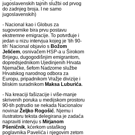
jugoslavenskih tajnih službi od prvog
do zadnjeg broja. I ne samo
jugoslavenskih)
- Nacional kao i Globus za
sugovornike bira prvu postavu
ekstremne emigracije. To potvrđuje i
jedan u nizu intervjua kojeg je 'tih 90-
tih' Nacional objavio s
Božom
Jelićem
, osnivačem HSP-a u Širokom
Brijegu, dugogodišnjim emigrantom,
dopredsjednikom Ujedinjenih Hrvata
Njemačke, šefom Nadzorne službe
Hrvatskog narodnog odbora za
Europu, pripadnikom Vražje divizije i
bliskim suradnikom
Maksa Luburića
.
- Na kreaciji fašizacije i više-manje
skrivenih poruka u medijskom prostoru
90-tih potrudio se nekada Nacionalov
novinar
Željko Rogošić
. Njemu i
ilustratoru teksta delegirana je zadaća
napraviti intervju s
Mirjanom
Pšeničnik
, kćerkom ustaškog
poglavnika Pavelića i njegovim zetom