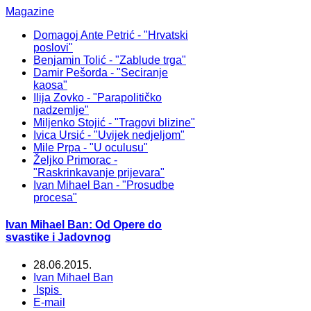
Magazine
Domagoj Ante Petrić - "Hrvatski
poslovi"
Benjamin Tolić - "Zablude trga"
Damir Pešorda - "Seciranje
kaosa"
Ilija Zovko - "Parapolitičko
nadzemlje"
Miljenko Stojić - "Tragovi blizine"
Ivica Ursić - "Uvijek nedjeljom"
Mile Prpa - "U oculusu"
Željko Primorac -
"Raskrinkavanje prijevara"
Ivan Mihael Ban - "Prosudbe
procesa"
Ivan Mihael Ban: Od Opere do
svastike i Jadovnog
28.06.2015.
Ivan Mihael Ban
Ispis
E-mail