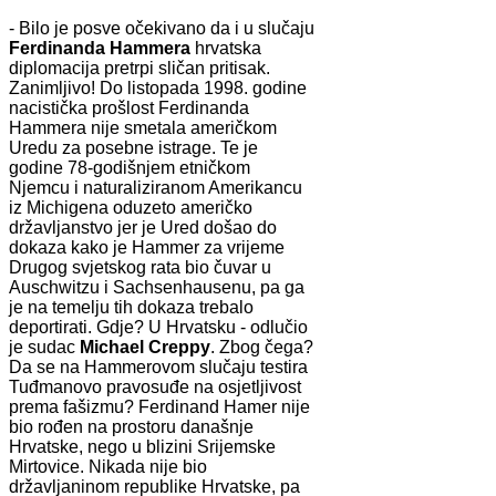
- Bilo je posve očekivano da i u slučaju
Ferdinanda Hammera
hrvatska
diplomacija pretrpi sličan pritisak.
Zanimljivo! Do listopada 1998. godine
nacistička prošlost Ferdinanda
Hammera nije smetala američkom
Uredu za posebne istrage. Te je
godine 78-godišnjem etničkom
Njemcu i naturaliziranom Amerikancu
iz Michigena oduzeto američko
državljanstvo jer je Ured došao do
dokaza kako je Hammer za vrijeme
Drugog svjetskog rata bio čuvar u
Auschwitzu i Sachsenhausenu, pa ga
je na temelju tih dokaza trebalo
deportirati. Gdje? U Hrvatsku - odlučio
je sudac
Michael Creppy
. Zbog čega?
Da se na Hammerovom slučaju testira
Tuđmanovo pravosuđe na osjetljivost
prema fašizmu? Ferdinand Hamer nije
bio rođen na prostoru današnje
Hrvatske, nego u blizini Srijemske
Mirtovice. Nikada nije bio
državljaninom republike Hrvatske, pa