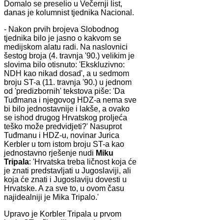
Domalo se preselio u Večernji list,
danas je kolumnist tjednika Nacional.
- Nakon prvih brojeva Slobodnog
tjednika bilo je jasno o kakvom se
medijskom alatu radi. Na naslovnici
šestog broja (4. travnja '90.) velikim je
slovima bilo otisnuto: 'Ekskluzivno:
NDH kao nikad dosad', a u sedmom
broju ST-a (11. travnja '90.) u jednom
od 'predizbornih' tekstova piše: 'Da
Tuđmana i njegovog HDZ-a nema sve
bi bilo jednostavnije i lakše, a ovako
se ishod drugog Hrvatskog proljeća
teško može predvidjeti?' Nasuprot
Tuđmanu i HDZ-u, novinar Jurica
Kerbler u tom istom broju ST-a kao
jednostavno rješenje nudi
Miku
Tripala
: 'Hrvatska treba ličnost koja će
je znati predstavljati u Jugoslaviji, ali
koja će znati i Jugoslaviju dovesti u
Hrvatske. A za sve to, u ovom času
najidealniji je Mika Tripalo.'
Upravo je Korbler Tripala u prvom