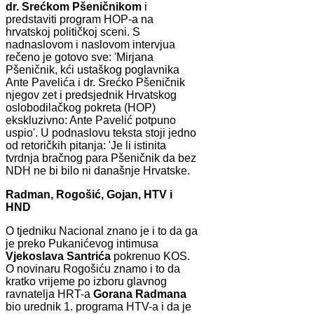
dr. Srećkom Pšeničnikom
i
predstaviti program HOP-a na
hrvatskoj političkoj sceni. S
nadnaslovom i naslovom intervjua
rečeno je gotovo sve: 'Mirjana
Pšeničnik, kći ustaškog poglavnika
Ante Pavelića i dr. Srećko Pšeničnik
njegov zet i predsjednik Hrvatskog
oslobodilačkog pokreta (HOP)
ekskluzivno: Ante Pavelić potpuno
uspio'. U podnaslovu teksta stoji jedno
od retoričkih pitanja: 'Je li istinita
tvrdnja bračnog para Pšeničnik da bez
NDH ne bi bilo ni današnje Hrvatske.
Radman, Rogošić, Gojan, HTV i
HND
O tjedniku Nacional znano je i to da ga
je preko Pukanićevog intimusa
Vjekoslava Santrića
pokrenuo KOS.
O novinaru Rogošiću znamo i to da
kratko vrijeme po izboru glavnog
ravnatelja HRT-a
Gorana Radmana
bio urednik 1. programa HTV-a i da je