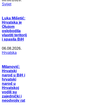
Svijet
Luka Mišetić:
Hrvatska je
Olujom
oslobodila
vlastiti teritorij
i spasila BiH
06.08.2026.
Hrvatska
Milanović:
Hrvatski
narod u BiH i
hrvatski
narod u
Hrvatskoj
vodili su
zajednički i
neodvojiv rat