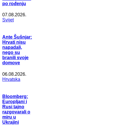
po rođenju
07.08.2026.
Svijet
Ante Šušnjar:
Hrvati nisu
napadali,
nego su
branili svoje
domove
06.08.2026.
Hrvatska
Bloomberg:
Europljani i
Rusi tajno
razgovarali o
miru u
Ukrajini