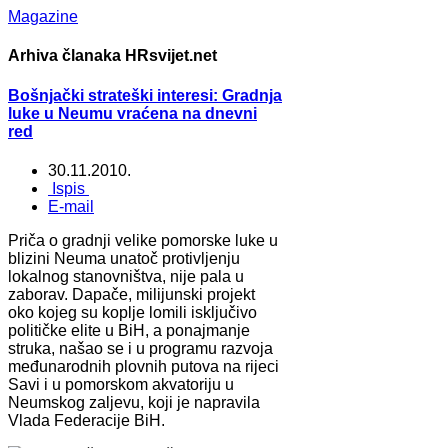
Magazine
Arhiva članaka HRsvijet.net
Bošnjački strateški interesi: Gradnja
luke u Neumu vraćena na dnevni
red
30.11.2010.
Ispis
E-mail
Priča o gradnji velike pomorske luke u
blizini Neuma unatoč protivljenju
lokalnog stanovništva, nije pala u
zaborav. Dapače, milijunski projekt
oko kojeg su koplje lomili isključivo
političke elite u BiH, a ponajmanje
struka, našao se i u programu razvoja
međunarodnih plovnih putova na rijeci
Savi i u pomorskom akvatoriju u
Neumskog zaljevu, koji je napravila
Vlada Federacije BiH.