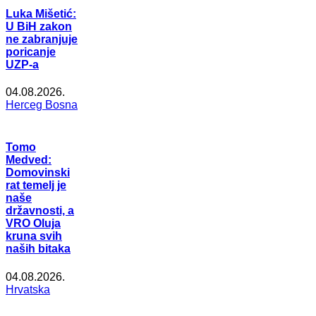
Luka Mišetić:
U BiH zakon
ne zabranjuje
poricanje
UZP-a
04.08.2026.
Herceg Bosna
Tomo
Medved:
Domovinski
rat temelj je
naše
državnosti, a
VRO Oluja
kruna svih
naših bitaka
04.08.2026.
Hrvatska