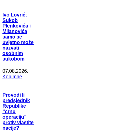
Ivo Lovrić:
Sukob
Plenkovića i
Milanovića
samo se
uvjetno može
nazvati
osobnim
sukobom
07.08.2026.
Kolumne
Provodi li
predsjednik
Republike
“crnu
operaciju”
protiv vlastite
nacije?