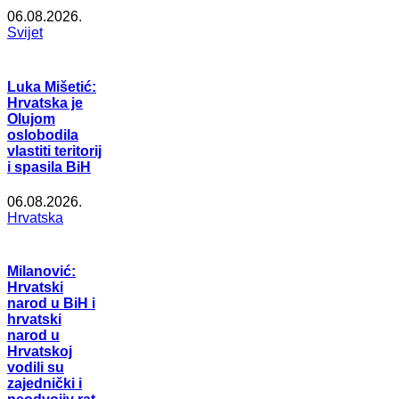
06.08.2026.
Svijet
Luka Mišetić:
Hrvatska je
Olujom
oslobodila
vlastiti teritorij
i spasila BiH
06.08.2026.
Hrvatska
Milanović:
Hrvatski
narod u BiH i
hrvatski
narod u
Hrvatskoj
vodili su
zajednički i