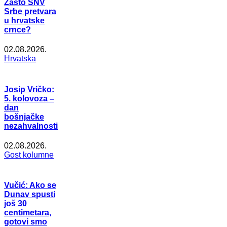
Zašto SNV
Srbe pretvara
u hrvatske
crnce?
02.08.2026.
Hrvatska
Josip Vričko:
5. kolovoza –
dan
bošnjačke
nezahvalnosti
02.08.2026.
Gost kolumne
Vučić: Ako se
Dunav spusti
još 30
centimetara,
gotovi smo