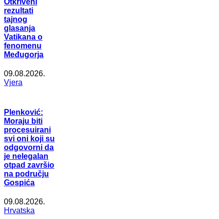
Otkriveni
rezultati
tajnog
glasanja
Vatikana o
fenomenu
Međugorja
09.08.2026.
Vjera
Plenković:
Moraju biti
procesuirani
svi oni koji su
odgovorni da
je nelegalan
otpad završio
na području
Gospića
09.08.2026.
Hrvatska