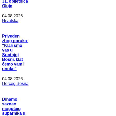
31. obljetnica
Oluje
04.08.2026.
Hrvatska
Priveden
zbog poruka:
“Klali smo
vas u
Srednjoj
Bosni, klat
ćemo vam i
unuke”
04.08.2026.
Herceg Bosna
Dinamo
saznao
mogućeg
suparnika u