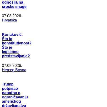
odnosila na
srpske snage
07.08.2026.
Hrvatska
Konaković:
Što je
konstitutivnost?
Što je
legitimno
predstavljanje?
07.08.2026.
Herceg Bosna
Trump
potpisao
naredbe o
ograničavanju
američkog
državljanstva