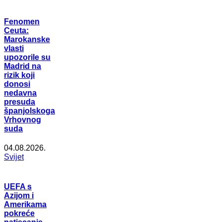
Fenomen
Ceuta:
Marokanske
vlasti
upozorile su
Madrid na
rizik koji
donosi
nedavna
presuda
španjolskoga
Vrhovnog
suda
04.08.2026.
Svijet
UEFA s
Azijom i
Amerikama
pokreće