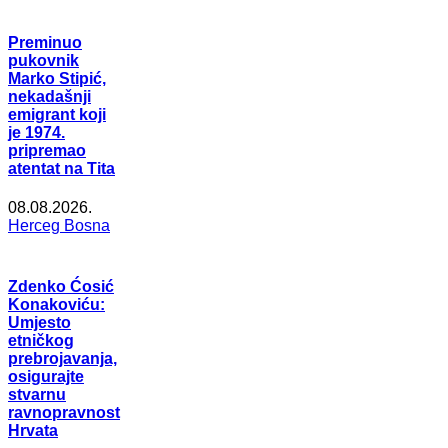
Preminuo
pukovnik
Marko Stipić,
nekadašnji
emigrant koji
je 1974.
pripremao
atentat na Tita
08.08.2026.
Herceg Bosna
Zdenko Ćosić
Konakoviću:
Umjesto
etničkog
prebrojavanja,
osigurajte
stvarnu
ravnopravnost
Hrvata