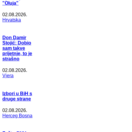
"Oluja"
02.08.2026.
Hrvatska
Don Damir
Stojić: Dobio
sam takve
prijetnje, to je
strašno
02.08.2026.
Vjera
Izbori u BiH s
druge strane
02.08.2026.
Herceg Bosna