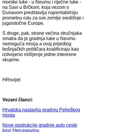
morske luke - u Neumu i riječne luke -
na Savi u Brčkom, koja vezom s
Dunavom predstavlja najrentabilniju
prometnu rutu za sve zemlje središnje i
jugoistočne Europe.
S druge, pak, strane većina stručnjaka
smatra da je gradnja luke u Neumu
nemoguća misija a ovaj prijedlog
bošnjačkih političara kvalificiraju kao
izdvojeno mišljenje jedne interesne
skupine.
HRsvijet
Vezani članci:
Hrvatska nastavlja gradnju Pelješkog
mosta
Nove opstrukcije gradnje auto ceste
kroz Hercegovinu