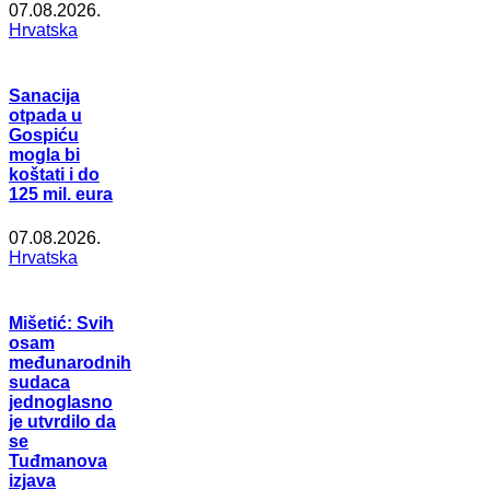
07.08.2026.
Hrvatska
Sanacija
otpada u
Gospiću
mogla bi
koštati i do
125 mil. eura
07.08.2026.
Hrvatska
Mišetić: Svih
osam
međunarodnih
sudaca
jednoglasno
je utvrdilo da
se
Tuđmanova
izjava