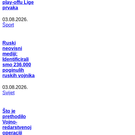
play-offu Lige
prvaka
03.08.2026.
Šport
Ruski
neovisni
mediji:
Identificirali
smo 236.000
poginulih
ruskih vojnika
03.08.2026.
Svijet
Što je
prethodilo
Vojno-
redarstvenoj
operaciji