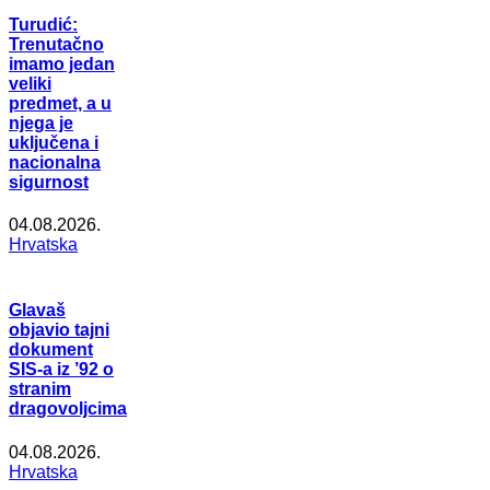
Turudić:
Trenutačno
imamo jedan
veliki
predmet, a u
njega je
uključena i
nacionalna
sigurnost
04.08.2026.
Hrvatska
Glavaš
objavio tajni
dokument
SIS-a iz ’92 o
stranim
dragovoljcima
04.08.2026.
Hrvatska