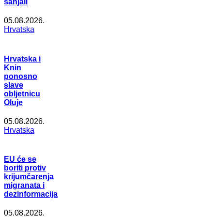
sanjali
05.08.2026.
Hrvatska
Hrvatska i
Knin
ponosno
slave
obljetnicu
Oluje
05.08.2026.
Hrvatska
EU će se
boriti protiv
krijumčarenja
migranata i
dezinformacija
05.08.2026.