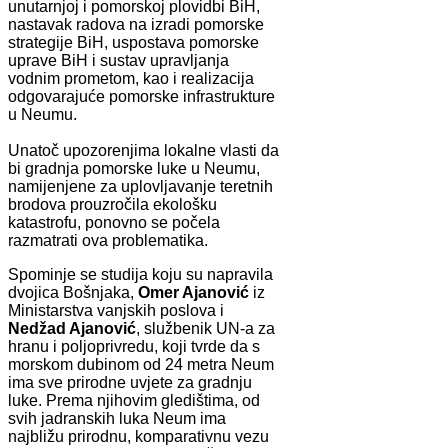
unutarnjoj i pomorskoj plovidbi BiH,
nastavak radova na izradi pomorske
strategije BiH, uspostava pomorske
uprave BiH i sustav upravljanja
vodnim prometom, kao i realizacija
odgovarajuće pomorske infrastrukture
u Neumu.
Unatoč upozorenjima lokalne vlasti da
bi gradnja pomorske luke u Neumu,
namijenjene za uplovljavanje teretnih
brodova prouzročila ekološku
katastrofu, ponovno se počela
razmatrati ova problematika.
Spominje se studija koju su napravila
dvojica Bošnjaka,
Omer Ajanović
iz
Ministarstva vanjskih poslova i
Nedžad Ajanović
, službenik UN-a za
hranu i poljoprivredu, koji tvrde da s
morskom dubinom od 24 metra Neum
ima sve prirodne uvjete za gradnju
luke. Prema njihovim gledištima, od
svih jadranskih luka Neum ima
najbližu prirodnu, komparativnu vezu