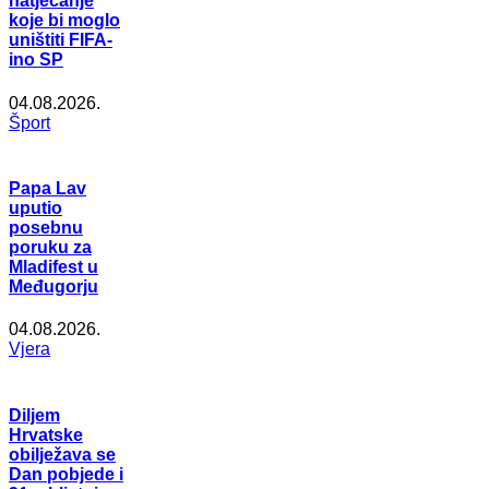
natjecanje
koje bi moglo
uništiti FIFA-
ino SP
04.08.2026.
Šport
Papa Lav
uputio
posebnu
poruku za
Mladifest u
Međugorju
04.08.2026.
Vjera
Diljem
Hrvatske
obilježava se
Dan pobjede i