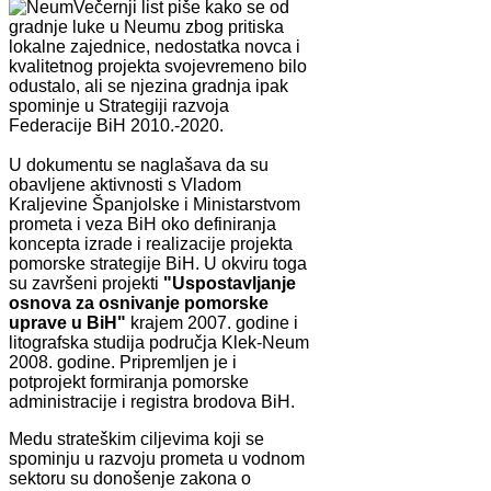
Večernji list piše kako se od
gradnje luke u Neumu zbog pritiska
lokalne zajednice, nedostatka novca i
kvalitetnog projekta svojevremeno bilo
odustalo, ali se njezina gradnja ipak
spominje u Strategiji razvoja
Federacije BiH 2010.-2020.
U dokumentu se naglašava da su
obavljene aktivnosti s Vladom
Kraljevine Španjolske i Ministarstvom
prometa i veza BiH oko definiranja
koncepta izrade i realizacije projekta
pomorske strategije BiH. U okviru toga
su završeni projekti
"Uspostavljanje
osnova za osnivanje pomorske
uprave u BiH"
krajem 2007. godine i
litografska studija područja Klek-Neum
2008. godine. Pripremljen je i
potprojekt formiranja pomorske
administracije i registra brodova BiH.
Medu strateškim ciljevima koji se
spominju u razvoju prometa u vodnom
sektoru su donošenje zakona o