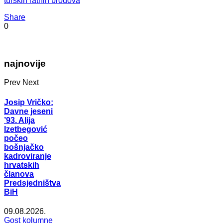
turskih ratnih brodova
Share
0
najnovije
Prev
Next
Josip Vričko:
Davne jeseni
’93. Alija
Izetbegović
počeo
bošnjačko
kadroviranje
hrvatskih
članova
Predsjedništva
BiH
09.08.2026.
Gost kolumne