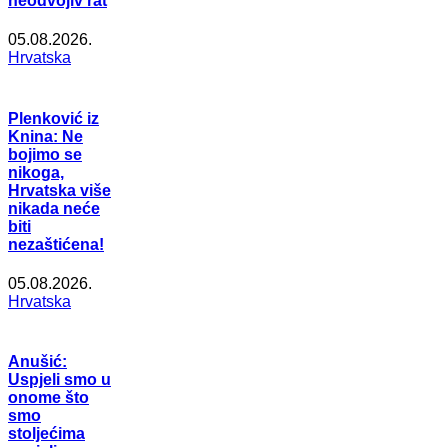
neodvojiv rat
05.08.2026.
Hrvatska
Plenković iz
Knina: Ne
bojimo se
nikoga,
Hrvatska više
nikada neće
biti
nezaštićena!
05.08.2026.
Hrvatska
Anušić:
Uspjeli smo u
onome što
smo
stoljećima