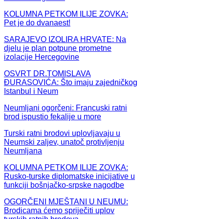
KOLUMNA PETKOM ILIJE ZOVKA:
Pet je do dvanaest!
SARAJEVO IZOLIRA HRVATE: Na
djelu je plan potpune prometne
izolacije Hercegovine
OSVRT DR.TOMISLAVA
ĐURASOVIĆA: Što imaju zajedničkog
Istanbul i Neum
Neumljani ogorčeni: Francuski ratni
brod ispustio fekalije u more
Turski ratni brodovi uplovljavaju u
Neumski zaljev, unatoč protivljenju
Neumljana
KOLUMNA PETKOM ILIJE ZOVKA:
Rusko-turske diplomatske inicijative u
funkciji bošnjačko-srpske nagodbe
OGORČENI MJEŠTANI U NEUMU:
Brodicama ćemo spriječiti uplov