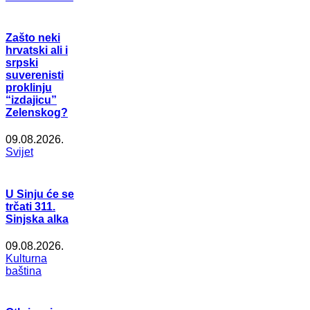
Zašto neki
hrvatski ali i
srpski
suverenisti
proklinju
“izdajicu”
Zelenskog?
09.08.2026.
Svijet
U Sinju će se
trčati 311.
Sinjska alka
09.08.2026.
Kulturna
baština