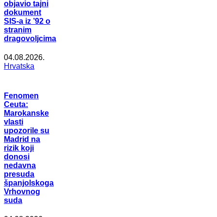
objavio tajni
dokument
SIS-a iz ’92 o
stranim
dragovoljcima
04.08.2026.
Hrvatska
Fenomen
Ceuta:
Marokanske
vlasti
upozorile su
Madrid na
rizik koji
donosi
nedavna
presuda
španjolskoga
Vrhovnog
suda