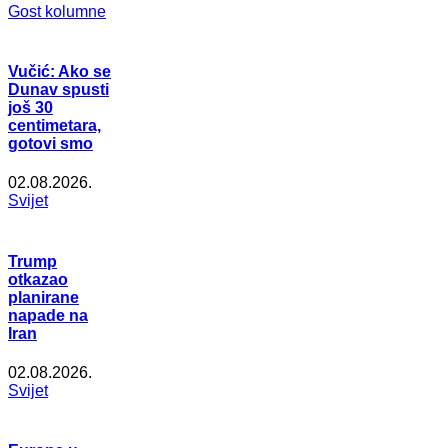
Gost kolumne
Vučić: Ako se
Dunav spusti
još 30
centimetara,
gotovi smo
02.08.2026.
Svijet
Trump
otkazao
planirane
napade na
Iran
02.08.2026.
Svijet