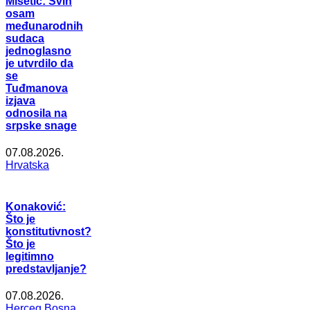
Mišetić: Svih
osam
međunarodnih
sudaca
jednoglasno
je utvrdilo da
se
Tuđmanova
izjava
odnosila na
srpske snage
07.08.2026.
Hrvatska
Konaković:
Što je
konstitutivnost?
Što je
legitimno
predstavljanje?
07.08.2026.
Herceg Bosna