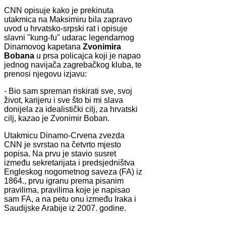
CNN opisuje kako je prekinuta
utakmica na Maksimiru bila zapravo
uvod u hrvatsko-srpski rat i opisuje
slavni "kung-fu" udarac legendarnog
Dinamovog kapetana
Zvonimira
Bobana
u prsa policajca koji je napao
jednog navijača zagrebačkog kluba, te
prenosi njegovu izjavu:
- Bio sam spreman riskirati sve, svoj
život, karijeru i sve što bi mi slava
donijela za idealistički cilj, za hrvatski
cilj, kazao je Zvonimir Boban.
Utakmicu Dinamo-Crvena zvezda
CNN je svrstao na četvrto mjesto
popisa. Na prvu je stavio susret
između sekretarijata i predsjedništva
Engleskog nogometnog saveza (FA) iz
1864., prvu igranu prema pisanim
pravilima, pravilima koje je napisao
sam FA, a na petu onu između Iraka i
Saudijske Arabije iz 2007. godine.