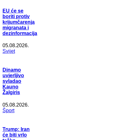
EU će se
boriti protiv
krijumčarenja
migranata i
dezinformacija
05.08.2026.
Svijet
Dinamo
uvjerljivo
svladao
Kauno
Žalgiris
05.08.2026.
Šport
Trump: Iran
će biti vrlo