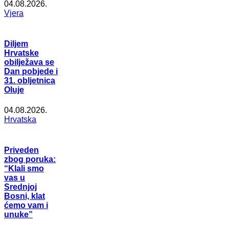
04.08.2026.
Vjera
Diljem
Hrvatske
obilježava se
Dan pobjede i
31. obljetnica
Oluje
04.08.2026.
Hrvatska
Priveden
zbog poruka:
“Klali smo
vas u
Srednjoj
Bosni, klat
ćemo vam i
unuke”