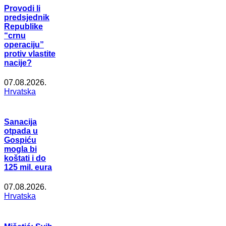
Provodi li
predsjednik
Republike
“crnu
operaciju”
protiv vlastite
nacije?
07.08.2026.
Hrvatska
Sanacija
otpada u
Gospiću
mogla bi
koštati i do
125 mil. eura
07.08.2026.
Hrvatska