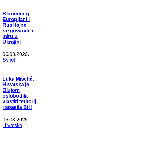
Bloomberg:
Europljani i
Rusi tajno
razgovarali o
miru u
Ukrajini
06.08.2026.
Svijet
Luka Mišetić:
Hrvatska je
Olujom
oslobodila
vlastiti teritorij
i spasila BiH
06.08.2026.
Hrvatska