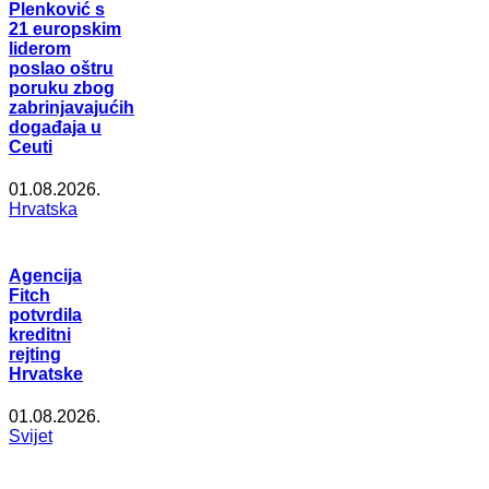
Plenković s
21 europskim
liderom
poslao oštru
poruku zbog
zabrinjavajućih
događaja u
Ceuti
01.08.2026.
Hrvatska
Agencija
Fitch
potvrdila
kreditni
rejting
Hrvatske
01.08.2026.
Svijet