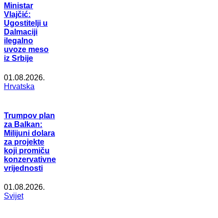
Ministar
Vlajčić:
Ugostitelji u
Dalmaciji
ilegalno
uvoze meso
iz Srbije
01.08.2026.
Hrvatska
Trumpov plan
za Balkan:
Milijuni dolara
za projekte
koji promiču
konzervativne
vrijednosti
01.08.2026.
Svijet