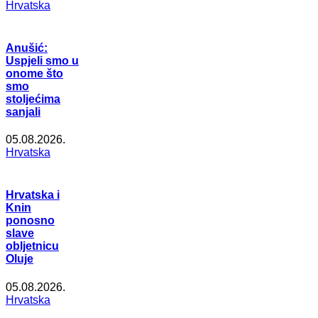
Hrvatska
Anušić:
Uspjeli smo u
onome što
smo
stoljećima
sanjali
05.08.2026.
Hrvatska
Hrvatska i
Knin
ponosno
slave
obljetnicu
Oluje
05.08.2026.
Hrvatska