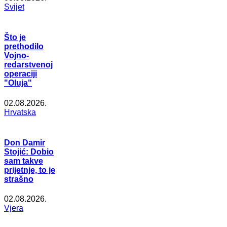
Svijet
Što je
prethodilo
Vojno-
redarstvenoj
operaciji
"Oluja"
02.08.2026.
Hrvatska
Don Damir
Stojić: Dobio
sam takve
prijetnje, to je
strašno
02.08.2026.
Vjera