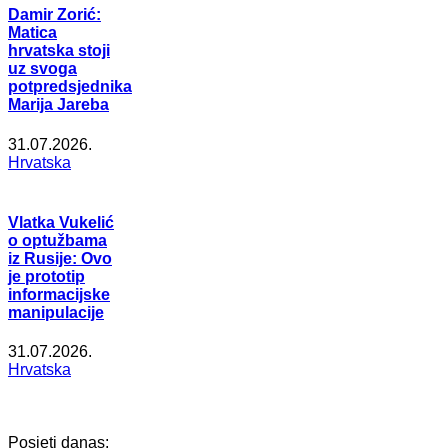
Damir Zorić:
Matica
hrvatska stoji
uz svoga
potpredsjednika
Marija Jareba
31.07.2026.
Hrvatska
Vlatka Vukelić
o optužbama
iz Rusije: Ovo
je prototip
informacijske
manipulacije
31.07.2026.
Hrvatska
Posjeti danas: