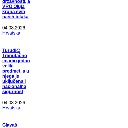
državnosti, a
VRO Oluja
kruna svih
naših bitaka
04.08.2026.
Hrvatska
Turudić:
Trenutačno
imamo jedan
veliki
predmet, a u
njega je
uključena i
nacionalna
sigurnost
04.08.2026.
Hrvatska
Glavaš