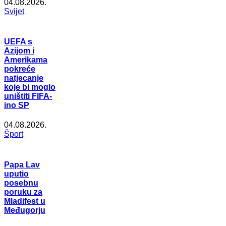
04.08.2026.
Svijet
UEFA s
Azijom i
Amerikama
pokreće
natjecanje
koje bi moglo
uništiti FIFA-
ino SP
04.08.2026.
Šport
Papa Lav
uputio
posebnu
poruku za
Mladifest u
Međugorju