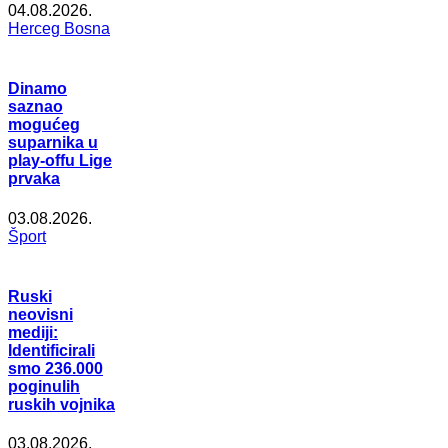
04.08.2026.
Herceg Bosna
Dinamo
saznao
mogućeg
suparnika u
play-offu Lige
prvaka
03.08.2026.
Šport
Ruski
neovisni
mediji:
Identificirali
smo 236.000
poginulih
ruskih vojnika
03.08.2026.