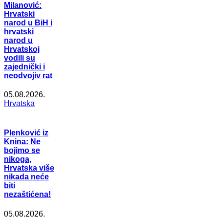
Milanović:
Hrvatski
narod u BiH i
hrvatski
narod u
Hrvatskoj
vodili su
zajednički i
neodvojiv rat
05.08.2026.
Hrvatska
Plenković iz
Knina: Ne
bojimo se
nikoga,
Hrvatska više
nikada neće
biti
nezaštićena!
05.08.2026.