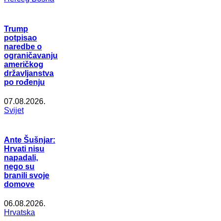
Trump
potpisao
naredbe o
ograničavanju
američkog
državljanstva
po rođenju
07.08.2026.
Svijet
Ante Šušnjar:
Hrvati nisu
napadali,
nego su
branili svoje
domove
06.08.2026.
Hrvatska