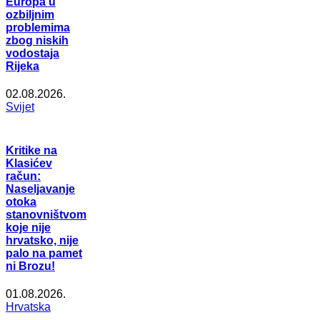
Europa u
ozbiljnim
problemima
zbog niskih
vodostaja
Rijeka
02.08.2026.
Svijet
Kritike na
Klasićev
račun:
Naseljavanje
otoka
stanovništvom
koje nije
hrvatsko, nije
palo na pamet
ni Brozu!
01.08.2026.
Hrvatska