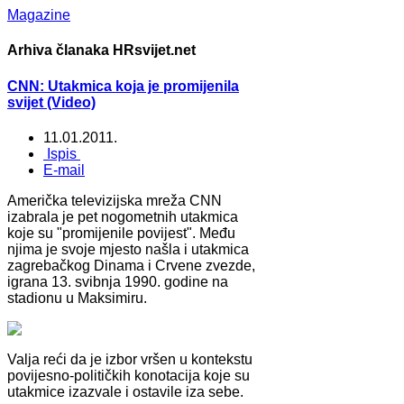
Magazine
Arhiva članaka HRsvijet.net
CNN: Utakmica koja je promijenila
svijet (Video)
11.01.2011.
Ispis
E-mail
Američka televizijska mreža CNN
izabrala je pet nogometnih utakmica
koje su "promijenile povijest". Među
njima je svoje mjesto našla i utakmica
zagrebačkog Dinama i Crvene zvezde,
igrana 13. svibnja 1990. godine na
stadionu u Maksimiru.
Valja reći da je izbor vršen u kontekstu
povijesno-političkih konotacija koje su
utakmice izazvale i ostavile iza sebe.