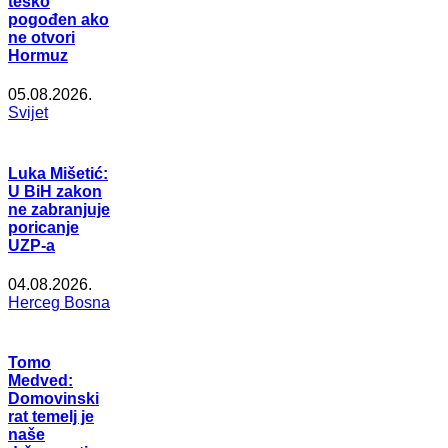
teško
pogođen ako
ne otvori
Hormuz
05.08.2026.
Svijet
Luka Mišetić:
U BiH zakon
ne zabranjuje
poricanje
UZP-a
04.08.2026.
Herceg Bosna
Tomo
Medved:
Domovinski
rat temelj je
naše