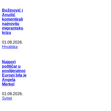
Božinović i
Anušić
komentirali
najnoviju
migrantsku
krizu
01.08.2026.
Hrvatska
Najgori
političar u
poslijeratnoj
Europi bila je
Angela
Merkel
01.08.2026.
Svijet