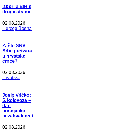
Izbori u BiH s
druge strane
02.08.2026.
Herceg Bosna
Zašto SNV
Srbe pretvara
u hrvatske
crnce?
02.08.2026.
Hrvatska
Josip Vričko:
5. kolovoza –
dan
bošnjačke
nezahvalnosti
02.08.2026.