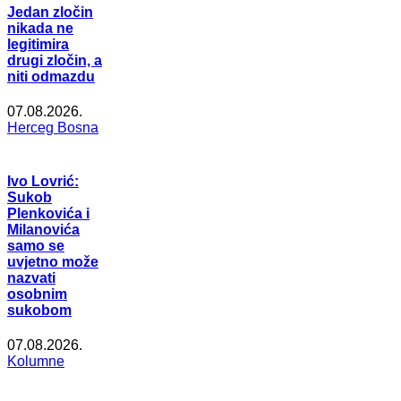
Jedan zločin
nikada ne
legitimira
drugi zločin, a
niti odmazdu
07.08.2026.
Herceg Bosna
Ivo Lovrić:
Sukob
Plenkovića i
Milanovića
samo se
uvjetno može
nazvati
osobnim
sukobom
07.08.2026.
Kolumne