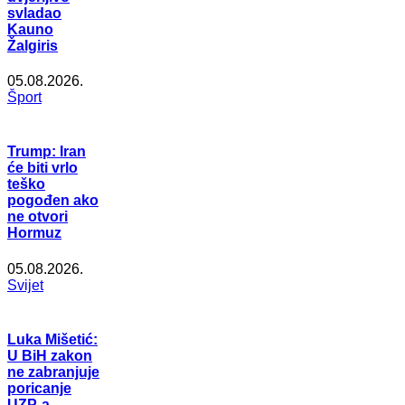
svladao
Kauno
Žalgiris
05.08.2026.
Šport
Trump: Iran
će biti vrlo
teško
pogođen ako
ne otvori
Hormuz
05.08.2026.
Svijet
Luka Mišetić:
U BiH zakon
ne zabranjuje
poricanje
UZP-a