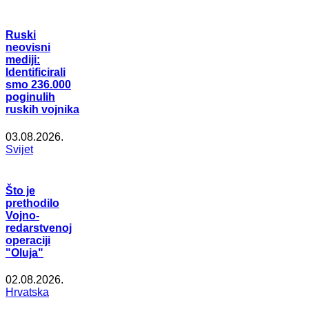
Ruski
neovisni
mediji:
Identificirali
smo 236.000
poginulih
ruskih vojnika
03.08.2026.
Svijet
Što je
prethodilo
Vojno-
redarstvenoj
operaciji
"Oluja"
02.08.2026.
Hrvatska