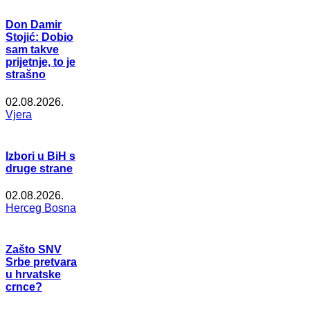
Don Damir
Stojić: Dobio
sam takve
prijetnje, to je
strašno
02.08.2026.
Vjera
Izbori u BiH s
druge strane
02.08.2026.
Herceg Bosna
Zašto SNV
Srbe pretvara
u hrvatske
crnce?