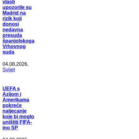
vlasti
upozorile su
Madrid na
rizik koji
donosi
nedavna
presuda
španjolskoga
Vrhovnog
suda
04.08.2026.
Svijet
UEFA s
Azijom i
Amerikama
pokreće
natjecanje
koje bi moglo
uništiti FIFA-
ino SP