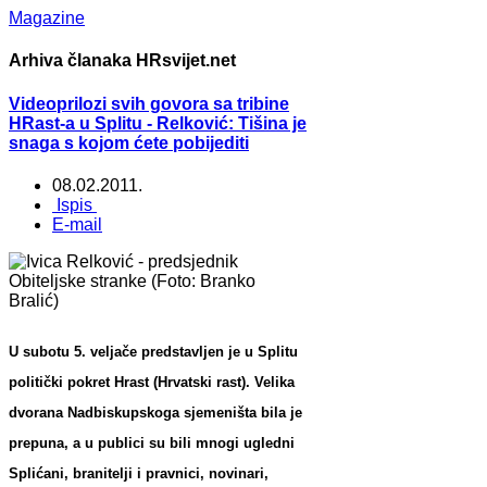
Magazine
Arhiva članaka HRsvijet.net
Videoprilozi svih govora sa tribine
HRast-a u Splitu - Relković: Tišina je
snaga s kojom ćete pobijediti
08.02.2011.
Ispis
E-mail
U subotu 5. veljače predstavljen je u Splitu
politički pokret Hrast (Hrvatski rast). Velika
dvorana Nadbiskupskoga sjemeništa bila je
prepuna, a u publici su bili mnogi ugledni
Splićani, branitelji i pravnici, novinari,