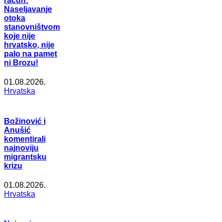
račun:
Naseljavanje
otoka
stanovništvom
koje nije
hrvatsko, nije
palo na pamet
ni Brozu!
01.08.2026.
Hrvatska
Božinović i
Anušić
komentirali
najnoviju
migrantsku
krizu
01.08.2026.
Hrvatska