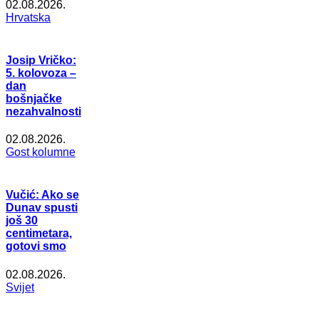
02.08.2026.
Hrvatska
Josip Vričko:
5. kolovoza –
dan
bošnjačke
nezahvalnosti
02.08.2026.
Gost kolumne
Vučić: Ako se
Dunav spusti
još 30
centimetara,
gotovi smo
02.08.2026.
Svijet