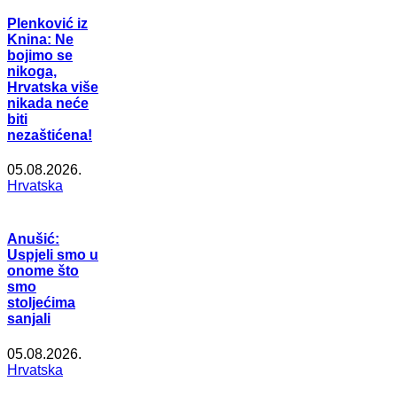
Plenković iz
Knina: Ne
bojimo se
nikoga,
Hrvatska više
nikada neće
biti
nezaštićena!
05.08.2026.
Hrvatska
Anušić:
Uspjeli smo u
onome što
smo
stoljećima
sanjali
05.08.2026.
Hrvatska