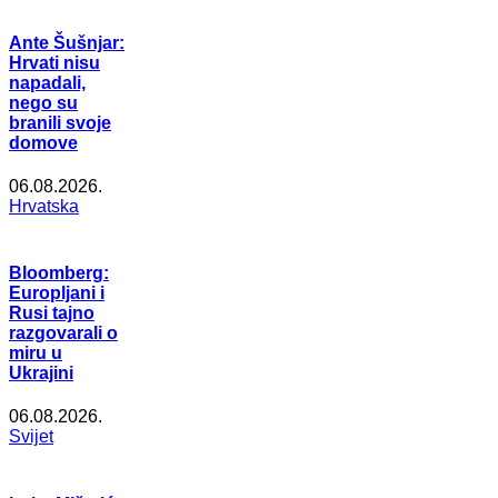
Ante Šušnjar:
Hrvati nisu
napadali,
nego su
branili svoje
domove
06.08.2026.
Hrvatska
Bloomberg:
Europljani i
Rusi tajno
razgovarali o
miru u
Ukrajini
06.08.2026.
Svijet