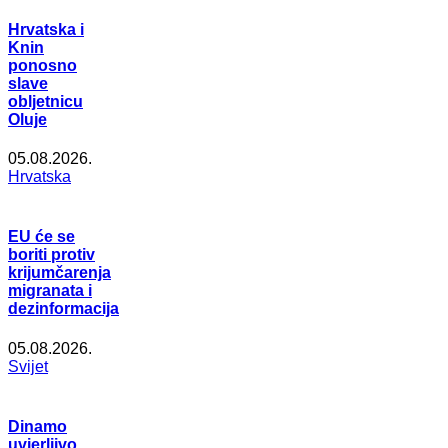
Hrvatska i
Knin
ponosno
slave
obljetnicu
Oluje
05.08.2026.
Hrvatska
EU će se
boriti protiv
krijumčarenja
migranata i
dezinformacija
05.08.2026.
Svijet
Dinamo
uvjerljivo