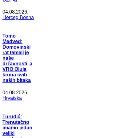
04.08.2026.
Herceg Bosna
Tomo
Medved:
Domovinski
rat temelj je
naše
državnosti, a
VRO Oluja
kruna svih
naših bitaka
04.08.2026.
Hrvatska
Turudić:
Trenutačno
imamo jedan
veliki