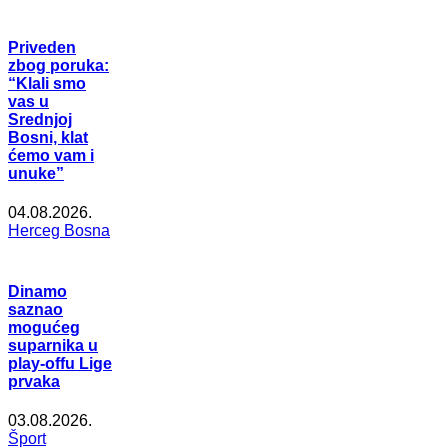
Priveden
zbog poruka:
“Klali smo
vas u
Srednjoj
Bosni, klat
ćemo vam i
unuke”
04.08.2026.
Herceg Bosna
Dinamo
saznao
mogućeg
suparnika u
play-offu Lige
prvaka
03.08.2026.
Šport