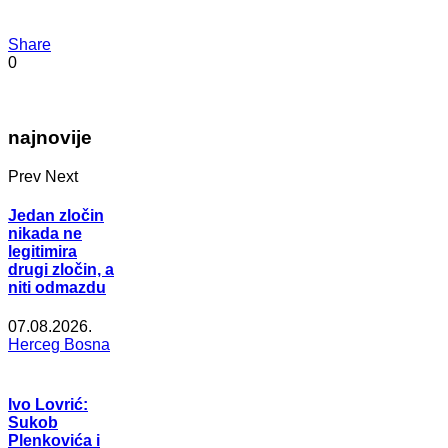
Share
0
najnovije
Prev
Next
Jedan zločin
nikada ne
legitimira
drugi zločin, a
niti odmazdu
07.08.2026.
Herceg Bosna
Ivo Lovrić:
Sukob
Plenkovića i