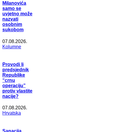
Milanovića
samo se
uvjetno može
nazvati
osobnim
sukobom
07.08.2026.
Kolumne
Provodi li
predsjednik
Republike
“crnu
operaciju”
protiv vlastite
nacije?
07.08.2026.
Hrvatska
Sanacija