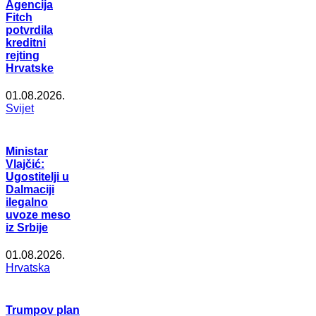
Agencija
Fitch
potvrdila
kreditni
rejting
Hrvatske
01.08.2026.
Svijet
Ministar
Vlajčić:
Ugostitelji u
Dalmaciji
ilegalno
uvoze meso
iz Srbije
01.08.2026.
Hrvatska
Trumpov plan