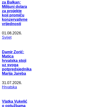
za Balkan:
Milijuni dolara
za projekte
koji promiču
konzervativne
vrijednosti
01.08.2026.
Svijet
Damir Zorić:
Matica
hrvatska stoji
uz svoga
potpredsjednika
Marija Jareba
31.07.2026.
Hrvatska
Vlatka Vukelić
o optužbama