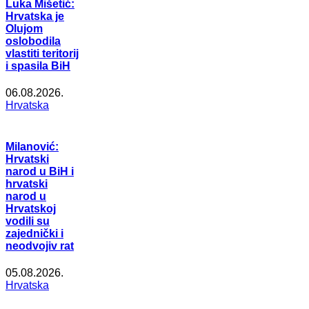
Luka Mišetić:
Hrvatska je
Olujom
oslobodila
vlastiti teritorij
i spasila BiH
06.08.2026.
Hrvatska
Milanović:
Hrvatski
narod u BiH i
hrvatski
narod u
Hrvatskoj
vodili su
zajednički i
neodvojiv rat
05.08.2026.
Hrvatska