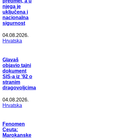
predmet, a u
njega je
uključena i
nacionalna
sigurnost
04.08.2026.
Hrvatska
Glavaš
objavio tajni
dokument
SIS-a iz ’92 o
stranim
dragovoljcima
04.08.2026.
Hrvatska
Fenomen
Ceuta:
Marokanske