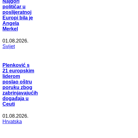
Najgori
političar u
poslijeratnoj
Europi bila je
Angela
Merkel
01.08.2026.
Svijet
Plenković s
21 europskim
liderom
poslao oštru
poruku zbog
zabrinjavajućih
događaja u
Ceuti
01.08.2026.
Hrvatska