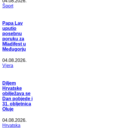
04.08.2026.
Šport
Papa Lav
uputio
posebnu
poruku za
Mladifest u
Međugorju
04.08.2026.
Vjera
Diljem
Hrvatske
obilježava se
Dan pobjede i
31. obljetnica
Oluje
04.08.2026.
Hrvatska