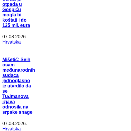
otpada u
Gospiću
mogla bi
koštati i do
125 mil. eura
07.08.2026.
Hrvatska
Mišetić: Svih
osam
međunarodnih
sudaca
jednoglasno
je utvrdilo da
se
Tuđmanova
izjava
odnosila na
srpske snage
07.08.2026.
Hrvatska