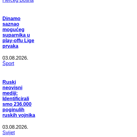
Herceg Bosna
Dinamo
saznao
mogućeg
suparnika u
play-offu Lige
prvaka
03.08.2026.
Šport
Ruski
neovisni
mediji:
Identificirali
smo 236.000
poginulih
ruskih vojnika
03.08.2026.
Svijet