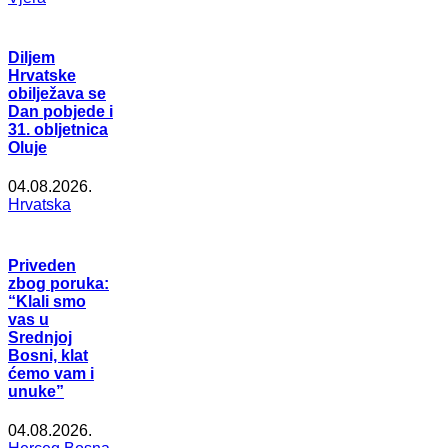
Diljem
Hrvatske
obilježava se
Dan pobjede i
31. obljetnica
Oluje
04.08.2026.
Hrvatska
Priveden
zbog poruka:
“Klali smo
vas u
Srednjoj
Bosni, klat
ćemo vam i
unuke”
04.08.2026.