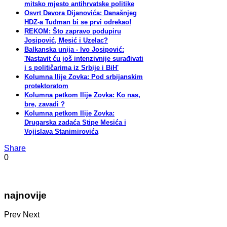
mitsko mjesto antihrvatske politike
Osvrt Davora Dijanovića: Današnjeg
HDZ-a Tuđman bi se prvi odrekao!
REKOM: Što zapravo podupiru
Josipović, Mesić i Uzelac?
Balkanska unija - Ivo Josipović:
'Nastavit ću još intenzivnije surađivati
i s političarima iz Srbije i BiH'
Kolumna Ilije Zovka: Pod srbijanskim
protektoratom
Kolumna petkom Ilije Zovka: Ko nas,
bre, zavadi ?
Kolumna petkom Ilije Zovka:
Drugarska zadaća Stipe Mesića i
Vojislava Stanimirovića
Share
0
najnovije
Prev
Next