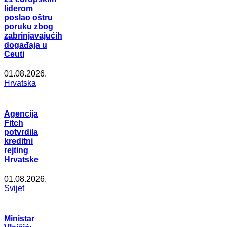
liderom
poslao oštru
poruku zbog
zabrinjavajućih
događaja u
Ceuti
01.08.2026.
Hrvatska
Agencija
Fitch
potvrdila
kreditni
rejting
Hrvatske
01.08.2026.
Svijet
Ministar