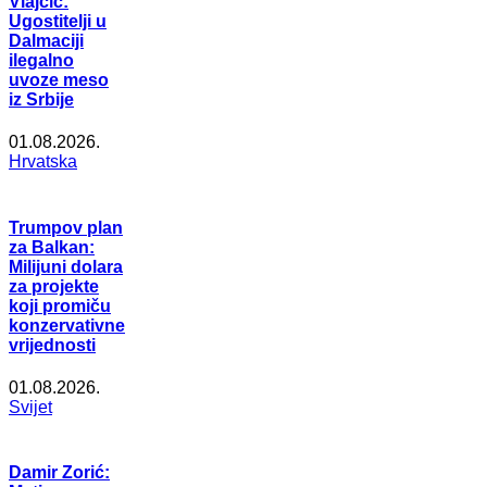
Vlajčić:
Ugostitelji u
Dalmaciji
ilegalno
uvoze meso
iz Srbije
01.08.2026.
Hrvatska
Trumpov plan
za Balkan:
Milijuni dolara
za projekte
koji promiču
konzervativne
vrijednosti
01.08.2026.
Svijet
Damir Zorić: