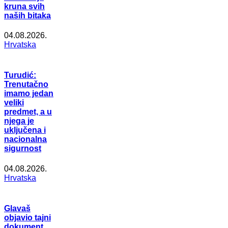
kruna svih
naših bitaka
04.08.2026.
Hrvatska
Turudić:
Trenutačno
imamo jedan
veliki
predmet, a u
njega je
uključena i
nacionalna
sigurnost
04.08.2026.
Hrvatska
Glavaš
objavio tajni
dokument