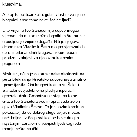
krugovima.
A, koji to političar želi izgubiti vlast i sve njene
blagodati zbog tamo neke šačice ljudi?!
U to vrijeme Ivo Sanader nije uopće mogao
vjerovati da mu se može dogoditi to što mu se
u posljednje vrijeme događa. Niti je njegova
desna ruka
Vladimir Šeks
mogao vjerovati da
će iz međunarodnih krugova uskoro početi
pristizati zahtjevi za njegovim kaznenim
progonom.
Međutim, očito je da su se
neke okolnosti na
putu blokiranja Hrvatske suverenosti znatno
promijenile
. Oni krugovi kojima su Šeks i
Sanader svojedobno na pladnju isporučili
generala
Antu Gotovinu
ne staju na tome.
Glavu Ive Sanadera već imaju a sada žele i
glavu Vladimira Šeksa. To je sasvim korektan
pokazatelj da od dobrog sluge uvijek možeš
naći boljeg, iz čega svi koji se bave drugim
najstarijim zanatom u povijesti ljudskog roda
moraju nešto naučiti.