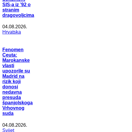
SIS-a iz ’92 o
stranim
dragovoljcima
04.08.2026.
Hrvatska
Fenomen
Ceuta:
Marokanske
vlasti
upozorile su
Madrid na
rizik koji
donosi
nedavna
presuda
španjolskoga
Vrhovnog
suda
04.08.2026.
Svijet