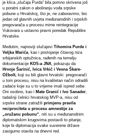
je klica „slučaja Purda“ bila pomno skrivena još
u poratni zakon o aboliranju vođa srpske
pobune u Hrvatskoj, što je, ne zaboravimo, bio
jedan od glavnih uvjeta međunarodnih i srpskih
pregovarača u procesu mirne reintegracije
Vukovara u ustavno pravni poredak Republike
Hrvatske.
Međutim, najnoviji slučajevi
Tihomira Purde i
Veljka Marića
, kao i postojanje čitavog niza
srbijanskih optužnica, rađenih na temelju
dokumentacije
KOS-a JNA
, pokazuju da
Hrvoje Šarinić, Ivica Vrkić i Vesna Škare-
Ožbolt,
koji su bili glavni hrvatski pregovarači
u tom procesu, nisu na kvalitetan način odradili
zadaće koje su u to vrijeme imali ispred sebe.
Oni osobno, kao i
Mate Granić i Ivo Sanader
,
tadašnji čelnici hrvatskog MVP-a, nisu od
srpske strane zatražili
primjenu pravila
reciprociteta u procesu amnestije za
„oružanu pobunu“
, niti su u međunarodnim
diplomatskim krugovima postavili to pitanje,
koje bi diplomacija svake suverene države
zasigurno stavila na dnevni red.