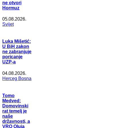
ne otvori
Hormuz
05.08.2026.
Svijet
Luka Mišetić:
U BiH zakon
ne zabranjuje
poricanje
UZP-a
04.08.2026.
Herceg Bosna
Tomo
Medved:
Domovinski
rat temelj je
naše
državnosti, a
VRO Oluja