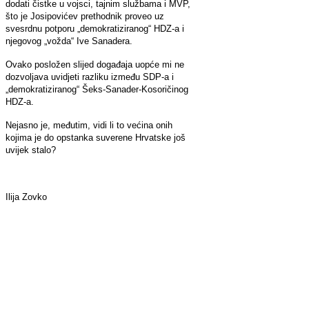
dodati čistke u vojsci, tajnim službama i MVP,
što je Josipovićev prethodnik proveo uz
svesrdnu potporu „demokratiziranog“ HDZ-a i
njegovog „vožda“ Ive Sanadera.
Ovako posložen slijed događaja uopće mi ne
dozvoljava uvidjeti razliku između SDP-a i
„demokratiziranog“ Šeks-Sanader-Kosoričinog
HDZ-a.
Nejasno je, međutim, vidi li to većina onih
kojima je do opstanka suverene Hrvatske još
uvijek stalo?
Ilija Zovko