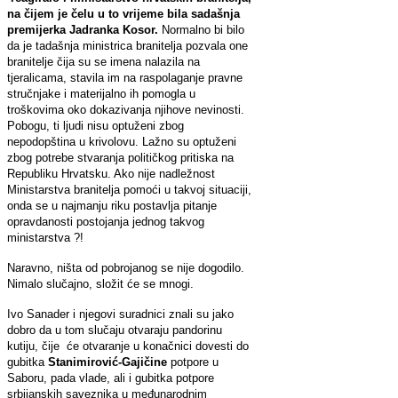
na čijem je čelu u to vrijeme bila sadašnja
premijerka Jadranka Kosor.
Normalno bi bilo
da je tadašnja ministrica branitelja pozvala one
branitelje čija su se imena nalazila na
tjeralicama, stavila im na raspolaganje pravne
stručnjake i materijalno ih pomogla u
troškovima oko dokazivanja njihove nevinosti.
Pobogu, ti ljudi nisu optuženi zbog
nepodopština u krivolovu. Lažno su optuženi
zbog potrebe stvaranja političkog pritiska na
Republiku Hrvatsku. Ako nije nadležnost
Ministarstva branitelja pomoći u takvoj situaciji,
onda se u najmanju riku postavlja pitanje
opravdanosti postojanja jednog takvog
ministarstva ?!
Naravno, ništa od pobrojanog se nije dogodilo.
Nimalo slučajno, složit će se mnogi.
Ivo Sanader i njegovi suradnici znali su jako
dobro da u tom slučaju otvaraju pandorinu
kutiju, čije će otvaranje u konačnici dovesti do
gubitka
Stanimirović-Gajičine
potpore u
Saboru, pada vlade, ali i gubitka potpore
srbijanskih saveznika u međunarodnim