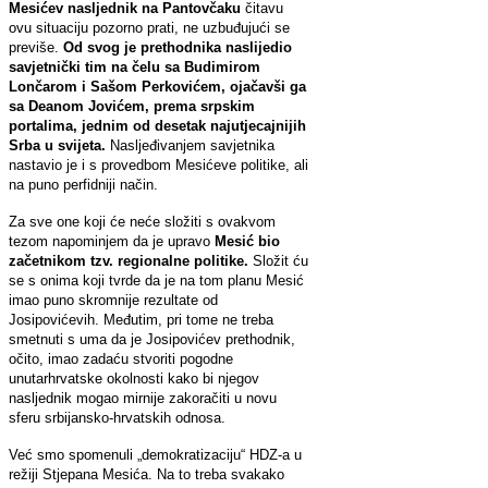
Mesićev nasljednik na Pantovčaku
čitavu
ovu situaciju pozorno prati, ne uzbuđujući se
previše.
Od svog je prethodnika naslijedio
savjetnički tim na čelu sa Budimirom
Lončarom i Sašom Perkovićem, ojačavši ga
sa Deanom Jovićem, prema srpskim
portalima, jednim od desetak najutjecajnijih
Srba u svijeta.
Nasljeđivanjem savjetnika
nastavio je i s provedbom Mesićeve politike, ali
na puno perfidniji način.
Za sve one koji će neće složiti s ovakvom
tezom napominjem da je upravo
Mesić bio
začetnikom tzv. regionalne politike.
Složit ću
se s onima koji tvrde da je na tom planu Mesić
imao puno skromnije rezultate od
Josipovićevih. Međutim, pri tome ne treba
smetnuti s uma da je Josipovićev prethodnik,
očito, imao zadaću stvoriti pogodne
unutarhrvatske okolnosti kako bi njegov
nasljednik mogao mirnije zakoračiti u novu
sferu srbijansko-hrvatskih odnosa.
Već smo spomenuli „demokratizaciju“ HDZ-a u
režiji Stjepana Mesića. Na to treba svakako