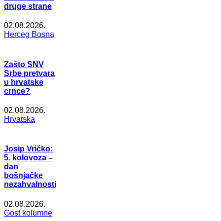
druge strane
02.08.2026.
Herceg Bosna
Zašto SNV
Srbe pretvara
u hrvatske
crnce?
02.08.2026.
Hrvatska
Josip Vričko:
5. kolovoza –
dan
bošnjačke
nezahvalnosti
02.08.2026.
Gost kolumne