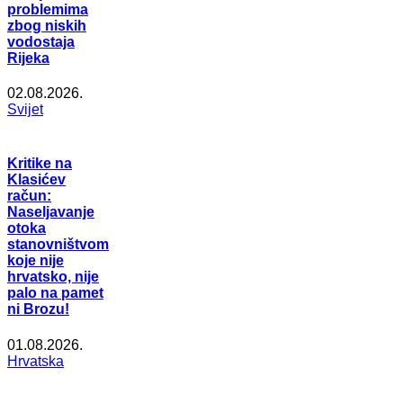
problemima
zbog niskih
vodostaja
Rijeka
02.08.2026.
Svijet
Kritike na
Klasićev
račun:
Naseljavanje
otoka
stanovništvom
koje nije
hrvatsko, nije
palo na pamet
ni Brozu!
01.08.2026.
Hrvatska