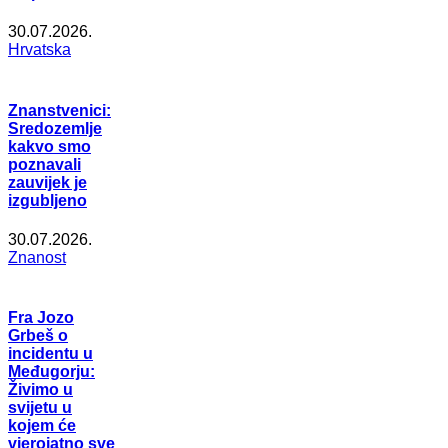
30.07.2026.
Hrvatska
Znanstvenici:
Sredozemlje
kakvo smo
poznavali
zauvijek je
izgubljeno
30.07.2026.
Znanost
Fra Jozo
Grbeš o
incidentu u
Međugorju:
Živimo u
svijetu u
kojem će
vjerojatno sve