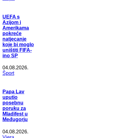
UEFA s
Azijom i
Amerikama
pokreće
natjecanje
koje bi moglo
uništiti FIFA-
ino SP
04.08.2026.
Šport
Papa Lav
uputio
posebnu
poruku za
Mladifest u
Međugorju
04.08.2026.
Vjera