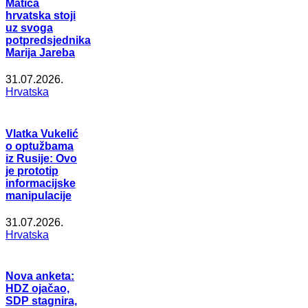
Matica
hrvatska stoji
uz svoga
potpredsjednika
Marija Jareba
31.07.2026.
Hrvatska
Vlatka Vukelić
o optužbama
iz Rusije: Ovo
je prototip
informacijske
manipulacije
31.07.2026.
Hrvatska
Nova anketa:
HDZ ojačao,
SDP stagnira,