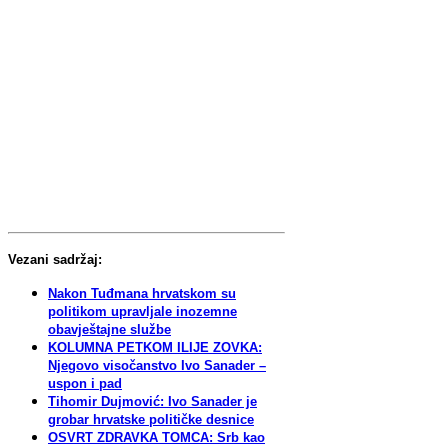
Vezani sadržaj:
Nakon Tuđmana hrvatskom su
politikom upravljale inozemne
obavještajne službe
KOLUMNA PETKOM ILIJE ZOVKA:
Njegovo visočanstvo Ivo Sanader –
uspon i pad
Tihomir Dujmović: Ivo Sanader je
grobar hrvatske političke desnice
OSVRT ZDRAVKA TOMCA: Srb kao