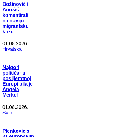
Božinović i
Anušić
komentirali
najnoviju
migrantsku
krizu
01.08.2026.
Hrvatska
Najgori
političar u
poslijeratnoj
Europi bila je
Angela
Merkel
01.08.2026.
Svijet
Plenković s
21 europskim