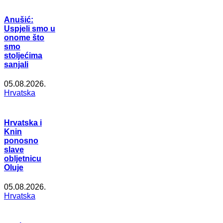
Anušić:
Uspjeli smo u
onome što
smo
stoljećima
sanjali
05.08.2026.
Hrvatska
Hrvatska i
Knin
ponosno
slave
obljetnicu
Oluje
05.08.2026.
Hrvatska