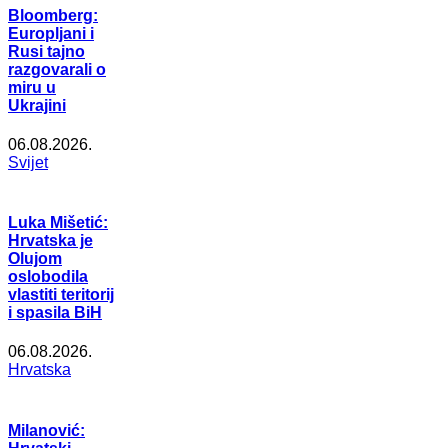
Bloomberg:
Europljani i
Rusi tajno
razgovarali o
miru u
Ukrajini
06.08.2026.
Svijet
Luka Mišetić:
Hrvatska je
Olujom
oslobodila
vlastiti teritorij
i spasila BiH
06.08.2026.
Hrvatska
Milanović: