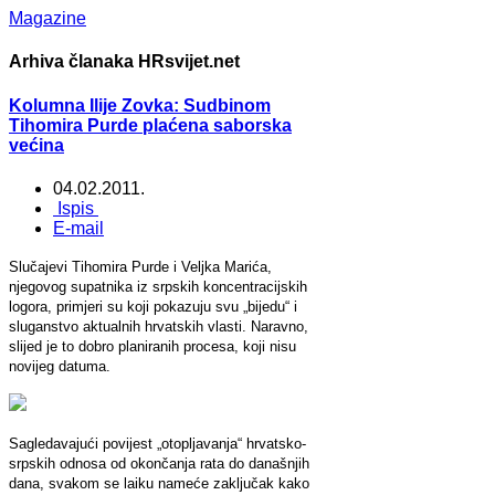
Magazine
Arhiva članaka HRsvijet.net
Kolumna Ilije Zovka: Sudbinom
Tihomira Purde plaćena saborska
većina
04.02.2011.
Ispis
E-mail
Slučajevi Tihomira Purde i Veljka Marića,
njegovog supatnika iz srpskih koncentracijskih
logora, primjeri su koji pokazuju svu „bijedu“ i
sluganstvo aktualnih hrvatskih vlasti. Naravno,
slijed je to dobro planiranih procesa, koji nisu
novijeg datuma.
Sagledavajući povijest „otopljavanja“ hrvatsko-
srpskih odnosa od okončanja rata do današnjih
dana, svakom se laiku nameće zaključak kako