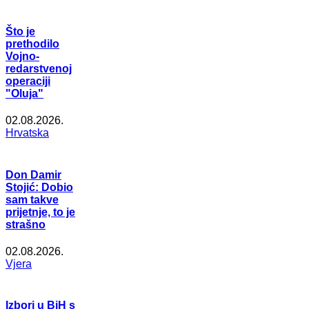
Što je
prethodilo
Vojno-
redarstvenoj
operaciji
"Oluja"
02.08.2026.
Hrvatska
Don Damir
Stojić: Dobio
sam takve
prijetnje, to je
strašno
02.08.2026.
Vjera
Izbori u BiH s