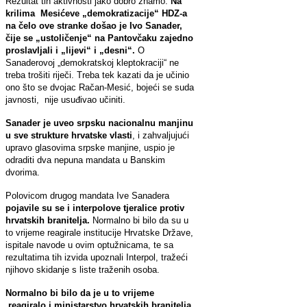
Rezultat tih aktivnosti jako dobro znamo.
Na
krilima Mesićeve „demokratizacije“ HDZ-a
na čelo ove stranke došao je Ivo Sanader,
čije se „ustoličenje“ na Pantovčaku zajedno
proslavljali i „lijevi“ i „desni“.
O
Sanaderovoj „demokratskoj kleptokraciji“ ne
treba trošiti riječi. Treba tek kazati da je učinio
ono što se dvojac Račan-Mesić, bojeći se suda
javnosti, nije usuđivao učiniti.
Sanader je uveo srpsku nacionalnu manjinu
u sve strukture hrvatske vlasti
, i zahvaljujući
upravo glasovima srpske manjine, uspio je
odraditi dva nepuna mandata u Banskim
dvorima.
Polovicom drugog mandata Ive Sanadera
pojavile su se i interpolove tjeralice protiv
hrvatskih branitelja.
Normalno bi bilo da su u
to vrijeme reagirale institucije Hrvatske Države,
ispitale navode u ovim optužnicama, te sa
rezultatima tih izvida upoznali Interpol, tražeći
njihovo skidanje s liste traženih osoba.
Normalno bi bilo da je u to vrijeme
reagiralo i ministarstvo hrvatskih branitelja,