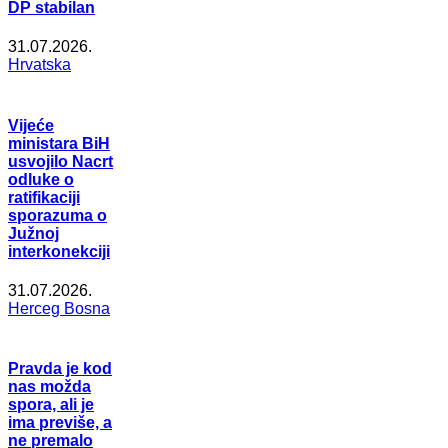
DP stabilan
31.07.2026.
Hrvatska
Vijeće
ministara BiH
usvojilo Nacrt
odluke o
ratifikaciji
sporazuma o
Južnoj
interkonekciji
31.07.2026.
Herceg Bosna
Pravda je kod
nas možda
spora, ali je
ima previše, a
ne premalo