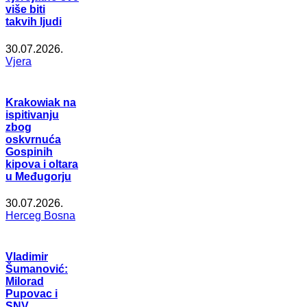
više biti
takvih ljudi
30.07.2026.
Vjera
Krakowiak na
ispitivanju
zbog
oskvrnuća
Gospinih
kipova i oltara
u Međugorju
30.07.2026.
Herceg Bosna
Vladimir
Šumanović:
Milorad
Pupovac i
SNV