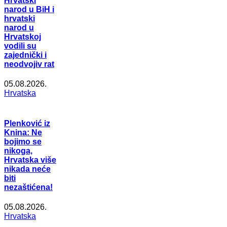
Hrvatski
narod u BiH i
hrvatski
narod u
Hrvatskoj
vodili su
zajednički i
neodvojiv rat
05.08.2026.
Hrvatska
Plenković iz
Knina: Ne
bojimo se
nikoga,
Hrvatska više
nikada neće
biti
nezaštićena!
05.08.2026.
Hrvatska