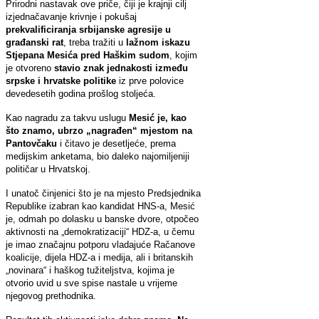
Prirodni nastavak ove priče, čiji je krajnji cilj
izjednačavanje krivnje i pokušaj
prekvalificiranja srbijanske agresije u
građanski rat
, treba tražiti u
lažnom iskazu
Stjepana Mesića pred Haškim sudom
, kojim
je otvoreno
stavio znak jednakosti između
srpske i hrvatske politike
iz prve polovice
devedesetih godina prošlog stoljeća.
Kao nagradu za takvu uslugu
Mesić je, kao
što znamo, ubrzo „nagrađen“ mjestom na
Pantovčaku
i čitavo je desetljeće, prema
medijskim anketama, bio daleko najomiljeniji
političar u Hrvatskoj.
I unatoč činjenici što je na mjesto Predsjednika
Republike izabran kao kandidat HNS-a, Mesić
je, odmah po dolasku u banske dvore, otpočeo
aktivnosti na „demokratizaciji“ HDZ-a, u čemu
je imao značajnu potporu vladajuće Račanove
koalicije, dijela HDZ-a i medija, ali i britanskih
„novinara“ i haškog tužiteljstva, kojima je
otvorio uvid u sve spise nastale u vrijeme
njegovog prethodnika.