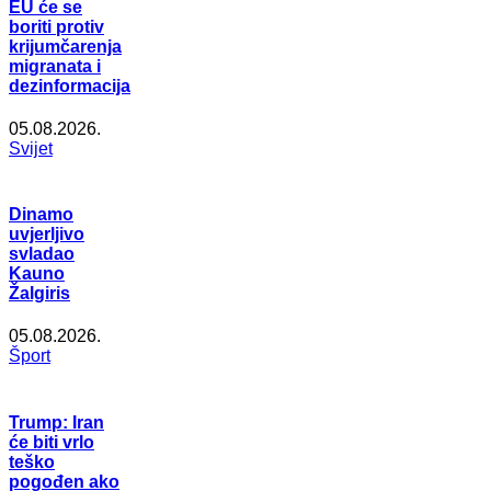
EU će se
boriti protiv
krijumčarenja
migranata i
dezinformacija
05.08.2026.
Svijet
Dinamo
uvjerljivo
svladao
Kauno
Žalgiris
05.08.2026.
Šport
Trump: Iran
će biti vrlo
teško
pogođen ako