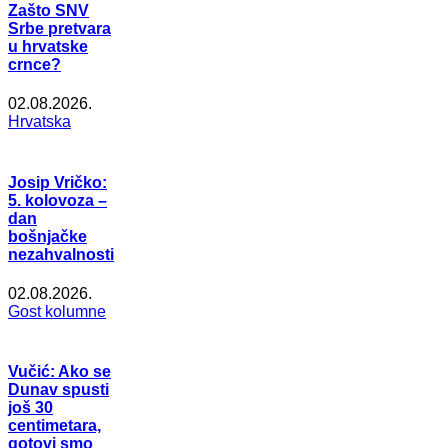
Zašto SNV
Srbe pretvara
u hrvatske
crnce?
02.08.2026.
Hrvatska
Josip Vričko:
5. kolovoza –
dan
bošnjačke
nezahvalnosti
02.08.2026.
Gost kolumne
Vučić: Ako se
Dunav spusti
još 30
centimetara,
gotovi smo