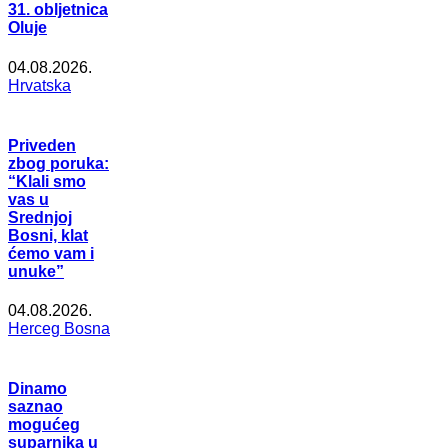
31. obljetnica
Oluje
04.08.2026.
Hrvatska
Priveden
zbog poruka:
“Klali smo
vas u
Srednjoj
Bosni, klat
ćemo vam i
unuke”
04.08.2026.
Herceg Bosna
Dinamo
saznao
mogućeg
suparnika u