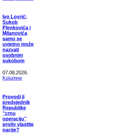
Ivo Lovrić:
Sukob
Plenkovića i
Milanovića
samo se
uvjetno može
nazvati
osobnim
sukobom
07.08.2026.
Kolumne
Provodi li
predsjednik
Republike
“crnu
operaciju”
protiv vlastite
nacije?