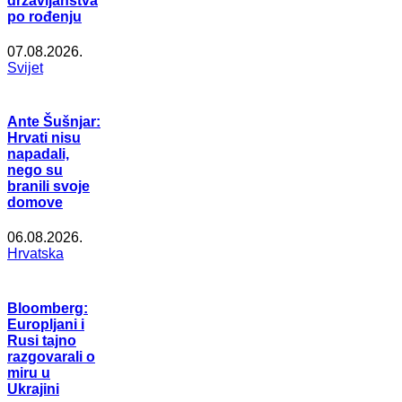
državljanstva
po rođenju
07.08.2026.
Svijet
Ante Šušnjar:
Hrvati nisu
napadali,
nego su
branili svoje
domove
06.08.2026.
Hrvatska
Bloomberg:
Europljani i
Rusi tajno
razgovarali o
miru u
Ukrajini