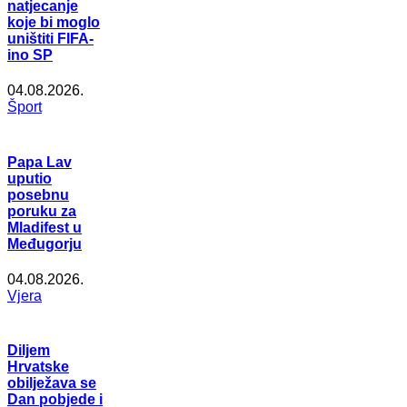
natjecanje
koje bi moglo
uništiti FIFA-
ino SP
04.08.2026.
Šport
Papa Lav
uputio
posebnu
poruku za
Mladifest u
Međugorju
04.08.2026.
Vjera
Diljem
Hrvatske
obilježava se
Dan pobjede i