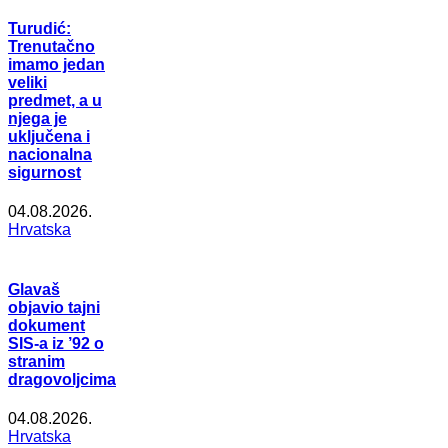
Turudić:
Trenutačno
imamo jedan
veliki
predmet, a u
njega je
uključena i
nacionalna
sigurnost
04.08.2026.
Hrvatska
Glavaš
objavio tajni
dokument
SIS-a iz ’92 o
stranim
dragovoljcima
04.08.2026.
Hrvatska