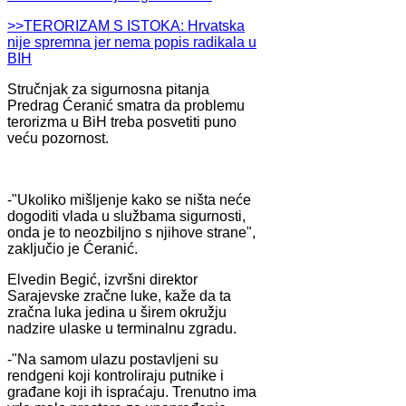
>>TERORIZAM S ISTOKA: Hrvatska
nije spremna jer nema popis radikala u
BIH
Stručnjak za sigurnosna pitanja
Predrag Ćeranić smatra da problemu
terorizma u BiH treba posvetiti puno
veću pozornost.
-"Ukoliko mišljenje kako se ništa neće
dogoditi vlada u službama sigurnosti,
onda je to neozbiljno s njihove strane",
zaključio je Ćeranić.
Elvedin Begić, izvršni direktor
Sarajevske zračne luke, kaže da ta
zračna luka jedina u širem okružju
nadzire ulaske u terminalnu zgradu.
-"Na samom ulazu postavljeni su
rendgeni koji kontroliraju putnike i
građane koji ih ispraćaju. Trenutno ima