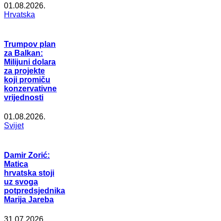
01.08.2026.
Hrvatska
Trumpov plan
za Balkan:
Milijuni dolara
za projekte
koji promiču
konzervativne
vrijednosti
01.08.2026.
Svijet
Damir Zorić:
Matica
hrvatska stoji
uz svoga
potpredsjednika
Marija Jareba
31.07.2026.