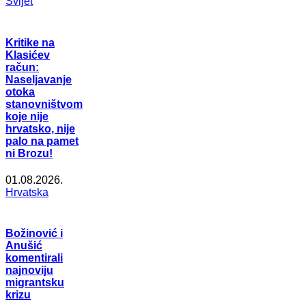
Svijet
Kritike na
Klasićev
račun:
Naseljavanje
otoka
stanovništvom
koje nije
hrvatsko, nije
palo na pamet
ni Brozu!
01.08.2026.
Hrvatska
Božinović i
Anušić
komentirali
najnoviju
migrantsku
krizu