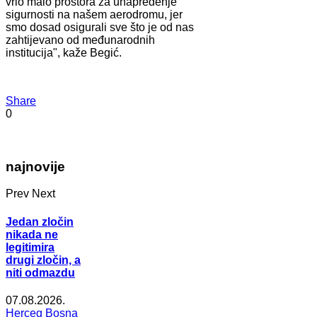
vrlo malo prostora za unapređenje
sigurnosti na našem aerodromu, jer
smo dosad osigurali sve što je od nas
zahtijevano od međunarodnih
institucija", kaže Begić.
Share
0
najnovije
Prev
Next
Jedan zločin
nikada ne
legitimira
drugi zločin, a
niti odmazdu
07.08.2026.
Herceg Bosna