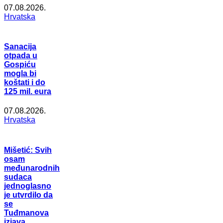
07.08.2026.
Hrvatska
Sanacija
otpada u
Gospiću
mogla bi
koštati i do
125 mil. eura
07.08.2026.
Hrvatska
Mišetić: Svih
osam
međunarodnih
sudaca
jednoglasno
je utvrdilo da
se
Tuđmanova
izjava