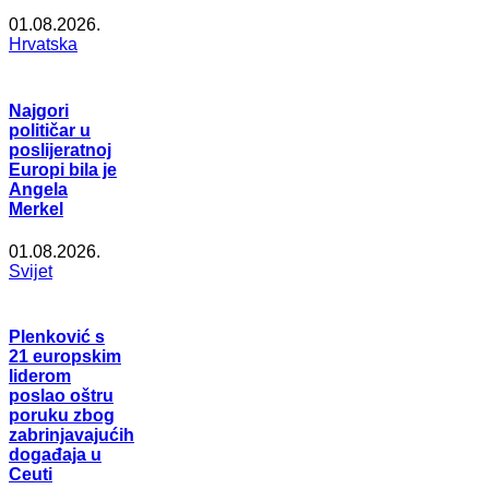
01.08.2026.
Hrvatska
Najgori
političar u
poslijeratnoj
Europi bila je
Angela
Merkel
01.08.2026.
Svijet
Plenković s
21 europskim
liderom
poslao oštru
poruku zbog
zabrinjavajućih
događaja u
Ceuti