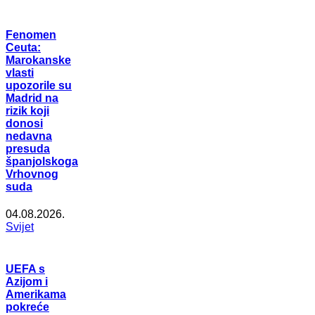
Fenomen
Ceuta:
Marokanske
vlasti
upozorile su
Madrid na
rizik koji
donosi
nedavna
presuda
španjolskoga
Vrhovnog
suda
04.08.2026.
Svijet
UEFA s
Azijom i
Amerikama
pokreće