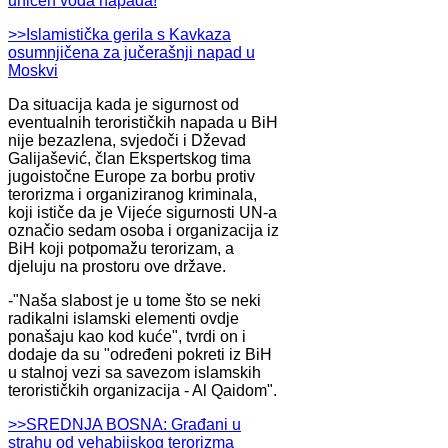
uhićen vođa napada!
>>Islamistička gerila s Kavkaza
osumnjičena za jučerašnji napad u
Moskvi
Da situacija kada je sigurnost od
eventualnih terorističkih napada u BiH
nije bezazlena, svjedoči i Dževad
Galijašević, član Ekspertskog tima
jugoistočne Europe za borbu protiv
terorizma i organiziranog kriminala,
koji ističe da je Vijeće sigurnosti UN-a
označio sedam osoba i organizacija iz
BiH koji potpomažu terorizam, a
djeluju na prostoru ove države.
-"Naša slabost je u tome što se neki
radikalni islamski elementi ovdje
ponašaju kao kod kuće", tvrdi on i
dodaje da su "određeni pokreti iz BiH
u stalnoj vezi sa savezom islamskih
terorističkih organizacija - Al Qaidom".
>>SREDNJA BOSNA: Građani u
strahu od vehabijskog terorizma