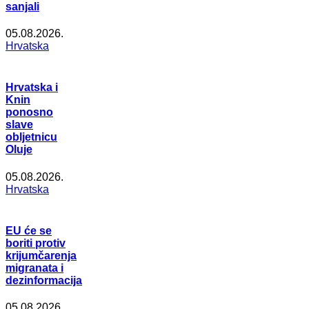
sanjali
05.08.2026.
Hrvatska
Hrvatska i
Knin
ponosno
slave
obljetnicu
Oluje
05.08.2026.
Hrvatska
EU će se
boriti protiv
krijumčarenja
migranata i
dezinformacija
05.08.2026.