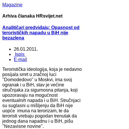
Magazine
Arhiva članaka HRsvijet.net
Analitičari predviđaju: Opasnost od
terorističkih napadu u BiH nije
bezazlena
26.01.2011.
Ispis
E-mail
Teroristička ideologija, koja je nedavno
posijala smrt u zračnoj luci
"Domodedovo" u Moskvi, ima svoj
ogranak i u BiH, stav je većine
stručnjaka za sigurnosna pitanja, koji
upozoravaju na mogućnost
eventualnih napada i u BiH. Stručnjaci
su suglasni u mišljenju da BiH nije
uopće imuna na terorizam, te da
teroristi vrebaju pogodan trenutak da
jednog dana napadnu i u BiH, pišu
"Nezavisne novine".