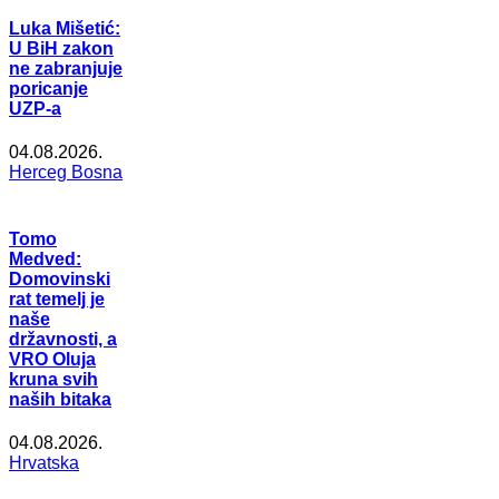
Luka Mišetić:
U BiH zakon
ne zabranjuje
poricanje
UZP-a
04.08.2026.
Herceg Bosna
Tomo
Medved:
Domovinski
rat temelj je
naše
državnosti, a
VRO Oluja
kruna svih
naših bitaka
04.08.2026.
Hrvatska