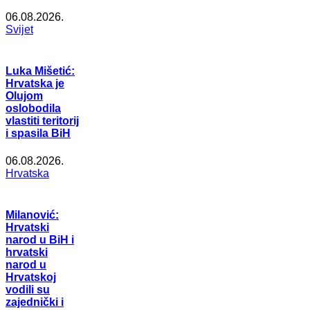
06.08.2026.
Svijet
Luka Mišetić:
Hrvatska je
Olujom
oslobodila
vlastiti teritorij
i spasila BiH
06.08.2026.
Hrvatska
Milanović:
Hrvatski
narod u BiH i
hrvatski
narod u
Hrvatskoj
vodili su
zajednički i