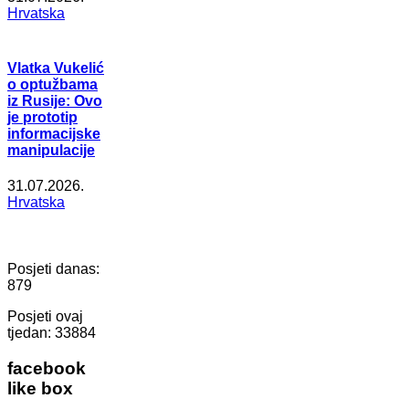
Hrvatska
Vlatka Vukelić
o optužbama
iz Rusije: Ovo
je prototip
informacijske
manipulacije
31.07.2026.
Hrvatska
Posjeti danas:
879
Posjeti ovaj
tjedan:
33884
facebook
like box