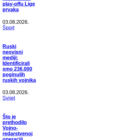
play-offu Lige
prvaka
03.08.2026.
Šport
Ruski
neovisni
mediji:
Identificirali
smo 236.000
poginulih
ruskih vojnika
03.08.2026.
Svijet
Što je
prethodilo
Vojno-
redarstvenoj
operaciji