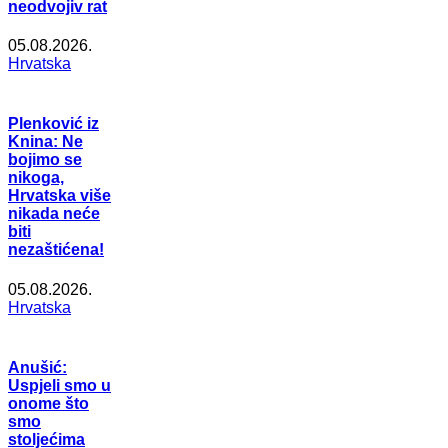
neodvojiv rat
05.08.2026.
Hrvatska
Plenković iz
Knina: Ne
bojimo se
nikoga,
Hrvatska više
nikada neće
biti
nezaštićena!
05.08.2026.
Hrvatska
Anušić:
Uspjeli smo u
onome što
smo
stoljećima