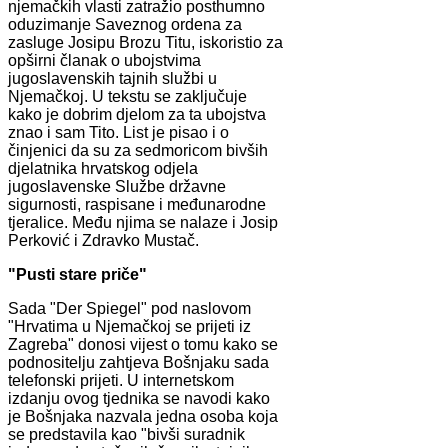
njemačkih vlasti zatražio posthumno
oduzimanje Saveznog ordena za
zasluge Josipu Brozu Titu, iskoristio za
opširni članak o ubojstvima
jugoslavenskih tajnih službi u
Njemačkoj. U tekstu se zaključuje
kako je dobrim djelom za ta ubojstva
znao i sam Tito. List je pisao i o
činjenici da su za sedmoricom bivših
djelatnika hrvatskog odjela
jugoslavenske Službe državne
sigurnosti, raspisane i međunarodne
tjeralice. Među njima se nalaze i Josip
Perković i Zdravko Mustač.
"Pusti stare priče"
Sada "Der Spiegel" pod naslovom
"Hrvatima u Njemačkoj se prijeti iz
Zagreba" donosi vijest o tomu kako se
podnositelju zahtjeva Bošnjaku sada
telefonski prijeti. U internetskom
izdanju ovog tjednika se navodi kako
je Bošnjaka nazvala jedna osoba koja
se predstavila kao "bivši suradnik