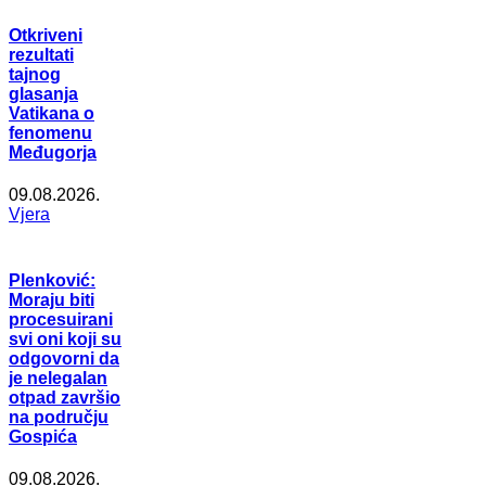
Otkriveni
rezultati
tajnog
glasanja
Vatikana o
fenomenu
Međugorja
09.08.2026.
Vjera
Plenković:
Moraju biti
procesuirani
svi oni koji su
odgovorni da
je nelegalan
otpad završio
na području
Gospića
09.08.2026.