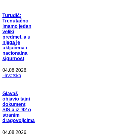
Turudić:
Trenutačno
imamo jedan
veliki
predmet, a u
njega je
uključena i
nacionalna
sigurnost
04.08.2026.
Hrvatska
Glavaš
objavio tajni
dokument
SIS-a iz ’92 o
stranim
dragovoljcima
04.08.2026.