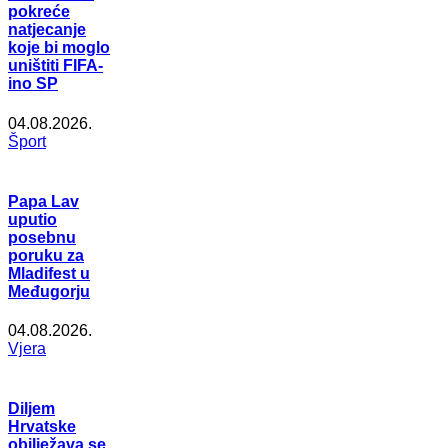
pokreće
natjecanje
koje bi moglo
uništiti FIFA-
ino SP
04.08.2026.
Šport
Papa Lav
uputio
posebnu
poruku za
Mladifest u
Međugorju
04.08.2026.
Vjera
Diljem
Hrvatske
obilježava se