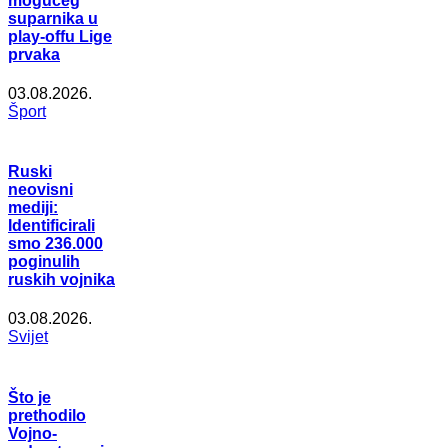
mogućeg
suparnika u
play-offu Lige
prvaka
03.08.2026.
Šport
Ruski
neovisni
mediji:
Identificirali
smo 236.000
poginulih
ruskih vojnika
03.08.2026.
Svijet
Što je
prethodilo
Vojno-