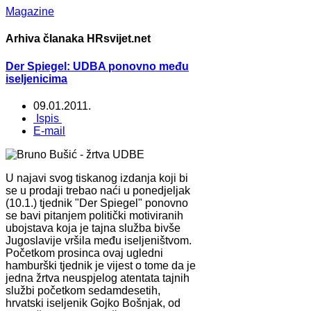
Magazine
Arhiva članaka HRsvijet.net
Der Spiegel: UDBA ponovno među
iseljenicima
09.01.2011.
Ispis
E-mail
U najavi svog tiskanog izdanja koji bi
se u prodaji trebao naći u ponedjeljak
(10.1.) tjednik "Der Spiegel" ponovno
se bavi pitanjem politički motiviranih
ubojstava koja je tajna služba bivše
Jugoslavije vršila među iseljeništvom.
Početkom prosinca ovaj ugledni
hamburški tjednik je vijest o tome da je
jedna žrtva neuspjelog atentata tajnih
službi početkom sedamdesetih,
hrvatski iseljenik Gojko Bošnjak, od