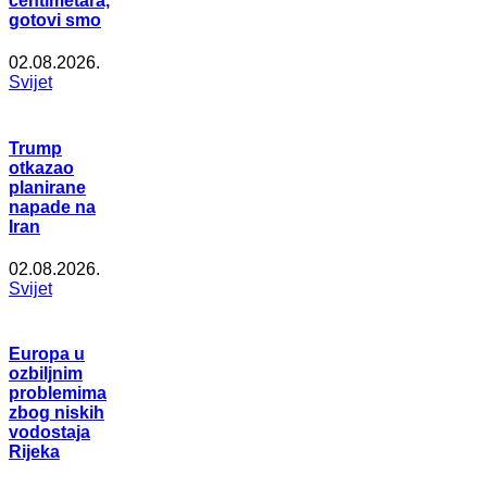
centimetara,
gotovi smo
02.08.2026.
Svijet
Trump
otkazao
planirane
napade na
Iran
02.08.2026.
Svijet
Europa u
ozbiljnim
problemima
zbog niskih
vodostaja
Rijeka