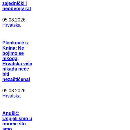
zajednički i
neodvojiv rat
05.08.2026.
Hrvatska
Plenković iz
Knina: Ne
bojimo se
nikoga,
Hrvatska više
nikada neće
biti
nezaštićena!
05.08.2026.
Hrvatska
Anušić:
Uspjeli smo u
onome što
smo