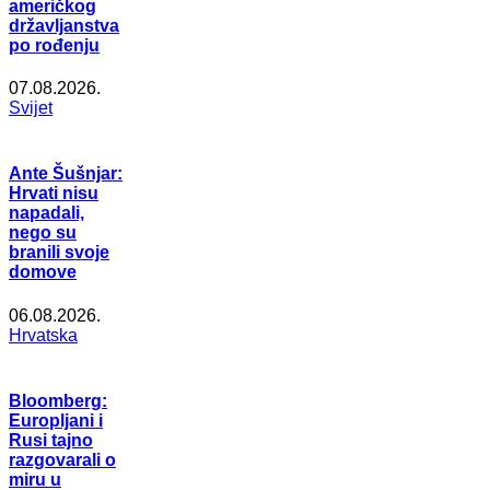
američkog
državljanstva
po rođenju
07.08.2026.
Svijet
Ante Šušnjar:
Hrvati nisu
napadali,
nego su
branili svoje
domove
06.08.2026.
Hrvatska
Bloomberg:
Europljani i
Rusi tajno
razgovarali o
miru u