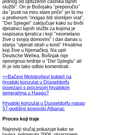
jednog od optuženih časnika tajnih
službi". On je Bošnjaku "preporučio"
da "pusti na miru stare priče" jer bi mu
u protivnom "mogao biti slomljen vrat".
"Der Spiegel" zaključuje kako su bivši
djelatnici tajnih službi za kojima je
raspisana tjeralica i koji "neometano
žive u svojoj domovini" i dan danas u
stanju "utjerati strah u kosti" Hrvatima
koji žive u Njemačkoj. Na upit
Deutsche Wellea, Bošnjak nije
opovrgnuo tvrdnje u "Der Spieglu" ali
ih je isto tako odbio komentirati.
<>Bačeni Molotovljevi kokteli na
hrvatski konzulat u Düsseldorfu
povezani s procesom hrvatskim
generalima u Haagu?
Hrvatski konzulat u Dusseldorfu napao
57-godišnji kosovski Albanac
Proces koji traje
Najnoviji slučaj pokazuje kako se
lavina, pokrenuta 2006. otvaranjem