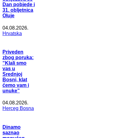
Dan pobjede i
31. obljetnica
Oluje
04.08.2026.
Hrvatska
Priveden
zbog poruka:
“Klali smo
vas u
Srednjoj
Bosni, klat
ćemo vam i
unuke”
04.08.2026.
Herceg Bosna
Dinamo
saznao