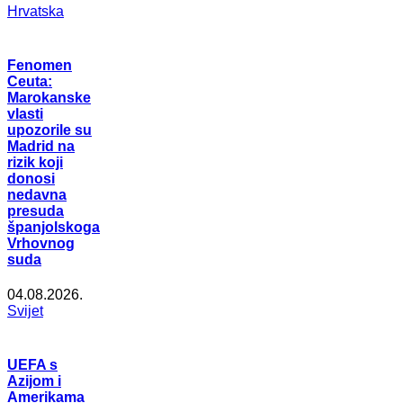
Hrvatska
Fenomen
Ceuta:
Marokanske
vlasti
upozorile su
Madrid na
rizik koji
donosi
nedavna
presuda
španjolskoga
Vrhovnog
suda
04.08.2026.
Svijet
UEFA s
Azijom i
Amerikama