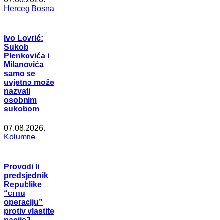
Herceg Bosna
Ivo Lovrić:
Sukob
Plenkovića i
Milanovića
samo se
uvjetno može
nazvati
osobnim
sukobom
07.08.2026.
Kolumne
Provodi li
predsjednik
Republike
“crnu
operaciju”
protiv vlastite
nacije?