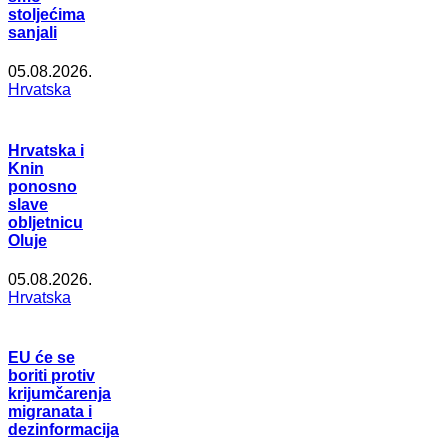
stoljećima
sanjali
05.08.2026.
Hrvatska
Hrvatska i
Knin
ponosno
slave
obljetnicu
Oluje
05.08.2026.
Hrvatska
EU će se
boriti protiv
krijumčarenja
migranata i
dezinformacija