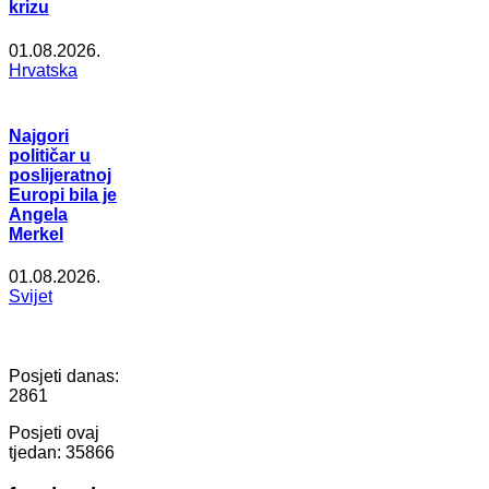
krizu
01.08.2026.
Hrvatska
Najgori
političar u
poslijeratnoj
Europi bila je
Angela
Merkel
01.08.2026.
Svijet
Posjeti danas:
2861
Posjeti ovaj
tjedan:
35866