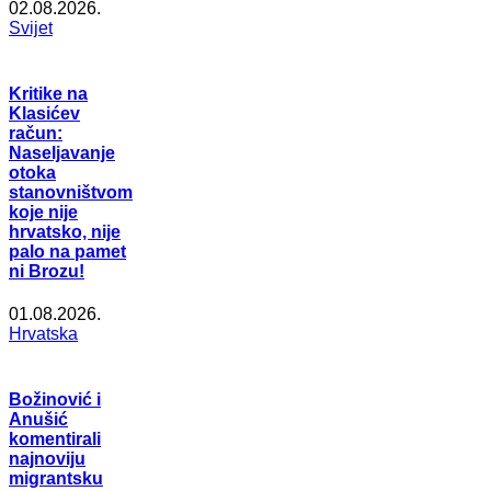
02.08.2026.
Svijet
Kritike na
Klasićev
račun:
Naseljavanje
otoka
stanovništvom
koje nije
hrvatsko, nije
palo na pamet
ni Brozu!
01.08.2026.
Hrvatska
Božinović i
Anušić
komentirali
najnoviju
migrantsku