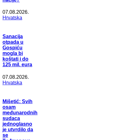
07.08.2026.
Hrvatska
Sanacija
otpada u
Gospiću
mogla bi
koštati i do
125 mil. eura
07.08.2026.
Hrvatska
Mišetić: Svih
osam
međunarodnih
sudaca
jednoglasno
je utvrdilo da
se