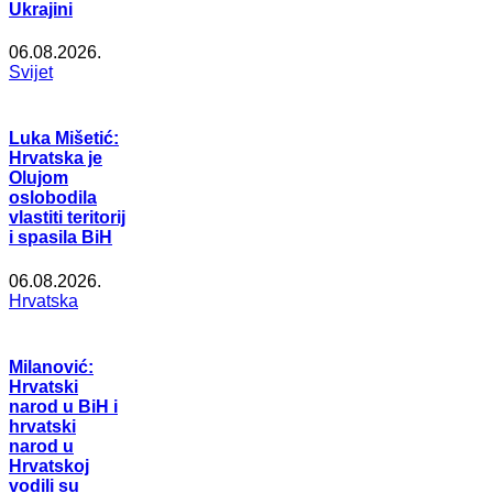
Ukrajini
06.08.2026.
Svijet
Luka Mišetić:
Hrvatska je
Olujom
oslobodila
vlastiti teritorij
i spasila BiH
06.08.2026.
Hrvatska
Milanović:
Hrvatski
narod u BiH i
hrvatski
narod u
Hrvatskoj
vodili su