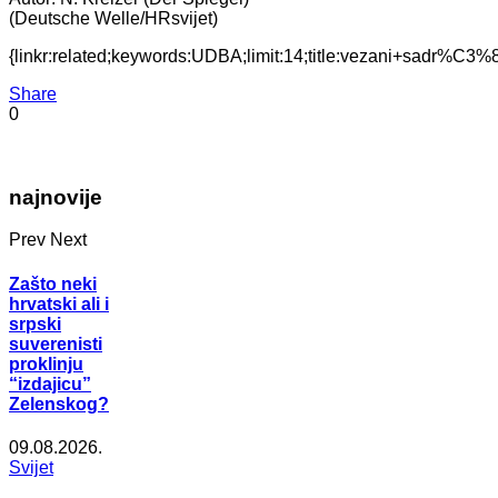
(Deutsche Welle/HRsvijet)
{linkr:related;keywords:UDBA;limit:14;title:vezani+sadr%
Share
0
najnovije
Prev
Next
Zašto neki
hrvatski ali i
srpski
suverenisti
proklinju
“izdajicu”
Zelenskog?
09.08.2026.
Svijet