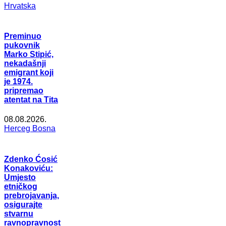
Hrvatska
Preminuo
pukovnik
Marko Stipić,
nekadašnji
emigrant koji
je 1974.
pripremao
atentat na Tita
08.08.2026.
Herceg Bosna
Zdenko Ćosić
Konakoviću:
Umjesto
etničkog
prebrojavanja,
osigurajte
stvarnu
ravnopravnost