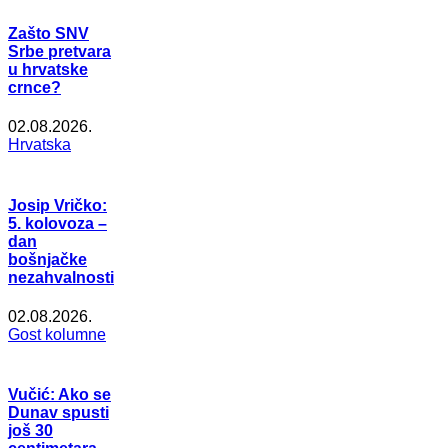
Zašto SNV
Srbe pretvara
u hrvatske
crnce?
02.08.2026.
Hrvatska
Josip Vričko:
5. kolovoza –
dan
bošnjačke
nezahvalnosti
02.08.2026.
Gost kolumne
Vučić: Ako se
Dunav spusti
još 30