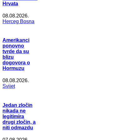
Hrvata
08.08.2026.
Herceg Bosna
Amerikanci
ponovno
tvrde da su
blizu
dogovora o
Hormuzu
08.08.2026.
Svijet
Jedan zločin
nikada ne
legitimira
drugi zločin, a
niti odmazdu
07.08.2026.