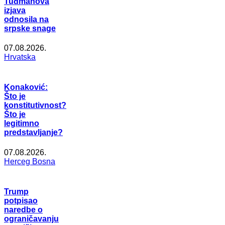
Tuđmanova
izjava
odnosila na
srpske snage
07.08.2026.
Hrvatska
Konaković:
Što je
konstitutivnost?
Što je
legitimno
predstavljanje?
07.08.2026.
Herceg Bosna
Trump
potpisao
naredbe o
ograničavanju