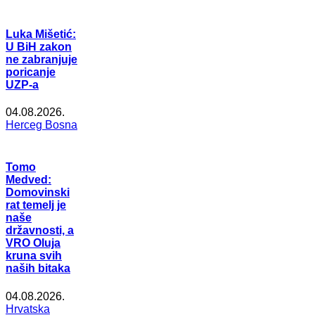
Luka Mišetić:
U BiH zakon
ne zabranjuje
poricanje
UZP-a
04.08.2026.
Herceg Bosna
Tomo
Medved:
Domovinski
rat temelj je
naše
državnosti, a
VRO Oluja
kruna svih
naših bitaka
04.08.2026.
Hrvatska