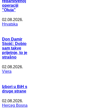
redarstvenoj
operaciji
"Oluja"
02.08.2026.
Hrvatska
Don Damir
Stojić: Dobio
sam takve
prijetnje, to je
strašno
02.08.2026.
Vjera
Izbori u BiH s
druge strane
02.08.2026.
Herceg Bosna