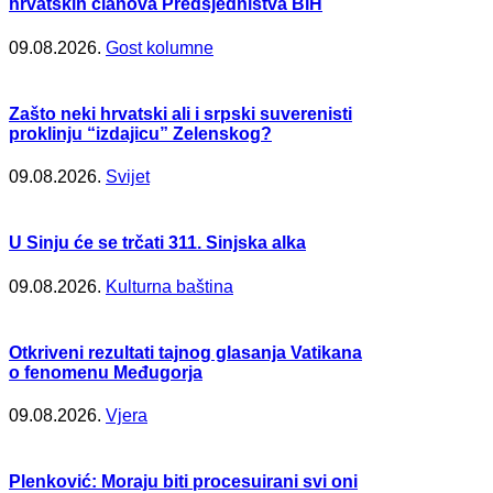
hrvatskih članova Predsjedništva BiH
09.08.2026.
Gost kolumne
Zašto neki hrvatski ali i srpski suverenisti
proklinju “izdajicu” Zelenskog?
09.08.2026.
Svijet
U Sinju će se trčati 311. Sinjska alka
09.08.2026.
Kulturna baština
Otkriveni rezultati tajnog glasanja Vatikana
o fenomenu Međugorja
09.08.2026.
Vjera
Plenković: Moraju biti procesuirani svi oni