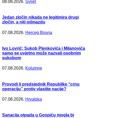
08.08.2026.
Svijet
Jedan zločin nikada ne legitimira drugi
zločin, a niti odmazdu
07.08.2026.
Herceg Bosna
Ivo Lovrić: Sukob Plenkovića i Milanovića
samo se uvjetno može nazvati osobnim
sukobom
07.08.2026.
Kolumne
Provodi li predsjednik Republike “crnu
operaciju” protiv vlastite nacije?
07.08.2026.
Hrvatska
Sanacija otpada u Gospiću mogla bi