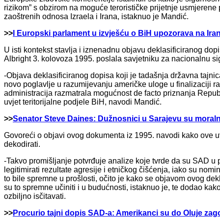
rizikom” s obzirom na moguće terorističke prijetnje usmjerene
zaoštrenih odnosa Izraela i Irana, istaknuo je Mandić.
>>
I Europski parlament u izvješću o BiH upozorava na Ira
U isti kontekst stavlja i iznenadnu objavu deklasificiranog do
Albright 3. kolovoza 1995. poslala savjetniku za nacionalnu s
-Objava deklasificiranog dopisa koji je tadašnja državna tajn
novo poglavlje u razumijevanju američke uloge u finalizaciji r
administracija razmatrala mogućnost de facto priznanja Republ
uvjet teritorijalne podjele BiH, navodi Mandić.
>>
Senator Steve Daines: Dužnosnici u Sarajevu su moralno
Govoreći o objavi ovog dokumenta iz 1995. navodi kako ove uv
dekodirati.
-Takvo promišljanje potvrđuje analize koje tvrde da su SAD u pr
legitimirati rezultate agresije i etničkog čišćenja, iako su nom
to bile spremne u prošlosti, očito je kako se objavom ovog de
su to spremne učiniti i u budućnosti, istaknuo je, te dodao kak
ozbiljno isčitavati.
>>
Procurio tajni dopis SAD-a: Amerikanci su do Oluje zag