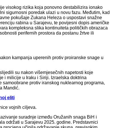
je visokog rizika koja ponovno destabilizira ionako
lni sigurnosni poredak ulazi u novu fazu. Međutim, kad
nedavne pokušaje Zukana Heleza o uspostavi snažne
enciju rabina u Sarajevu, te povijesni dopis američke
vara kompleksna slika kontinuiteta političkih obrazaca
bnosti perifernih prostora da postanu žrtve ili
.
li nakon kampanja uperenih protiv proiranske snage u
uslijedili su nakon višemjesečnih napetosti koje
 milicije u Iraku i Siriji. Izraelska doktrina
te samoobrane protiv iranskog nuklearnog programa,
ra Mandić.
oj eliti
ice vojnih ciljeva.
otkazivanje suradnje između Oružanih snaga BiH i
bala održati u Sarajevu 2025. godine. Predstavnici
na procjena učinila održavanje skupa „previsokim