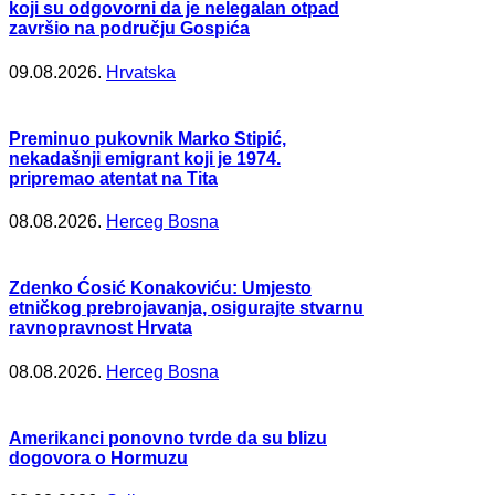
koji su odgovorni da je nelegalan otpad
završio na području Gospića
09.08.2026.
Hrvatska
Preminuo pukovnik Marko Stipić,
nekadašnji emigrant koji je 1974.
pripremao atentat na Tita
08.08.2026.
Herceg Bosna
Zdenko Ćosić Konakoviću: Umjesto
etničkog prebrojavanja, osigurajte stvarnu
ravnopravnost Hrvata
08.08.2026.
Herceg Bosna
Amerikanci ponovno tvrde da su blizu
dogovora o Hormuzu