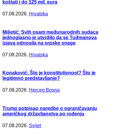
koštati i do 125 mil. eura
07.08.2026.
Hrvatska
Mišetić: Svih osam međunarodnih sudaca
jednoglasno je utvrdilo da se Tuđmanova
izjava odnosila na srpske snage
07.08.2026.
Hrvatska
Konaković: Što je konstitutivnost? Što je
legitimno predstavljanje?
07.08.2026.
Herceg Bosna
Trump potpisao naredbe o ograničavanju
američkog državljanstva po rođenju
07.08.2026.
Svijet