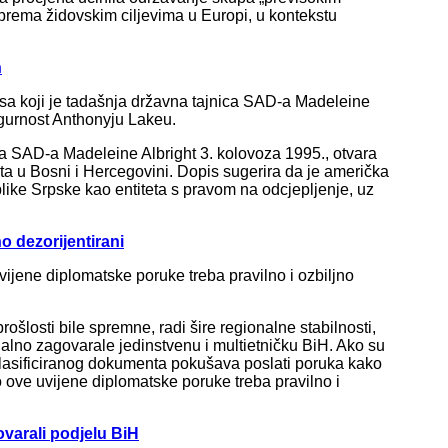
 prema židovskim ciljevima u Europi, u kontekstu
n
pisa koji je tadašnja državna tajnica SAD-a Madeleine
igurnost Anthonyju Lakeu.
ica SAD-a Madeleine Albright 3. kolovoza 1995., otvara
ata u Bosni i Hercegovini. Dopis sugerira da je američka
ike Srpske kao entiteta s pravom na odcjepljenje, uz
 dezorijentirani
ijene diplomatske poruke treba pravilno i ozbiljno
ošlosti bile spremne, radi šire regionalne stabilnosti,
inalno zagovarale jedinstvenu i multietničku BiH. Ako su
klasificiranog dokumenta pokušava poslati poruka kako
o ove uvijene diplomatske poruke treba pravilno i
ovarali podjelu BiH