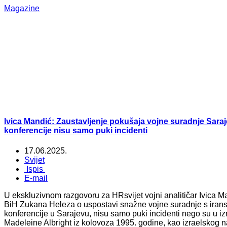
Magazine
Ivica Mandić: Zaustavljenje pokušaja vojne suradnje Saraj
konferencije nisu samo puki incidenti
17.06.2025.
Svijet
Ispis
E-mail
U ekskluzivnom razgovoru za HRsvijet vojni analitičar Ivica M
BiH Zukana Heleza o uspostavi snažne vojne suradnje s iran
konferencije u Sarajevu, nisu samo puki incidenti nego su u iz
Madeleine Albright iz kolovoza 1995. godine, kao izraelskog 