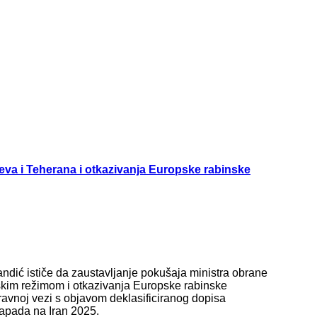
eva i Teherana i otkazivanja Europske rabinske
andić ističe da zaustavljanje pokušaja ministra obrane
skim režimom i otkazivanja Europske rabinske
ravnoj vezi s objavom deklasificiranog dopisa
napada na Iran 2025.