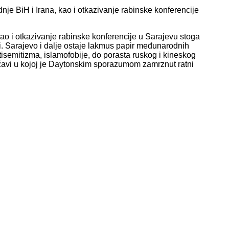
e BiH i Irana, kao i otkazivanje rabinske konferencije
kao i otkazivanje rabinske konferencije u Sarajevu stoga
ti. Sarajevo i dalje ostaje lakmus papir međunarodnih
ntisemitizma, islamofobije, do porasta ruskog i kineskog
državi u kojoj je Daytonskim sporazumom zamrznut ratni