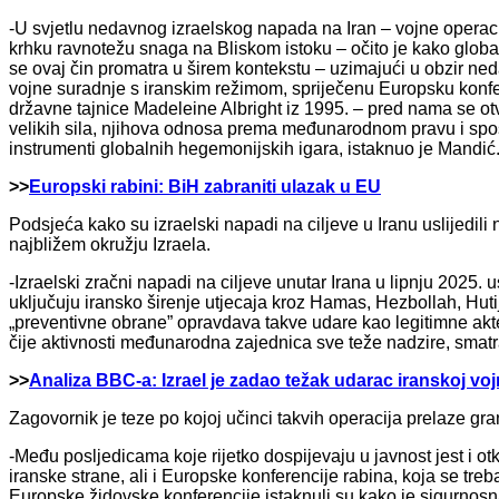
-U svjetlu nedavnog izraelskog napada na Iran – vojne operaci
krhku ravnotežu snaga na Bliskom istoku – očito je kako globa
se ovaj čin promatra u širem kontekstu – uzimajući u obzir 
vojne suradnje s iranskim režimom, spriječenu Europsku konfer
državne tajnice Madeleine Albright iz 1995. – pred nama se ot
velikih sila, njihova odnosa prema međunarodnom pravu i sposo
instrumenti globalnih hegemonijskih igara, istaknuo je Mandić
>>
Europski rabini: BiH zabraniti ulazak u EU
Podsjeća kako su izraelski napadi na ciljeve u Iranu uslijedi
najbližem okružju Izraela.
-Izraelski zračni napadi na ciljeve unutar Irana u lipnju 2025. 
uključuju iransko širenje utjecaja kroz Hamas, Hezbollah, Hutije i
„preventivne obrane” opravdava takve udare kao legitimne ak
čije aktivnosti međunarodna zajednica sve teže nadzire, smat
>>
Analiza BBC-a: Izrael je zadao težak udarac iranskoj vojn
Zagovornik je teze po kojoj učinci takvih operacija prelaze gran
-Među posljedicama koje rijetko dospijevaju u javnost jest i 
iranske strane, ali i Europske konferencije rabina, koja se tre
Europske židovske konferencije istaknuli su kako je sigurnos