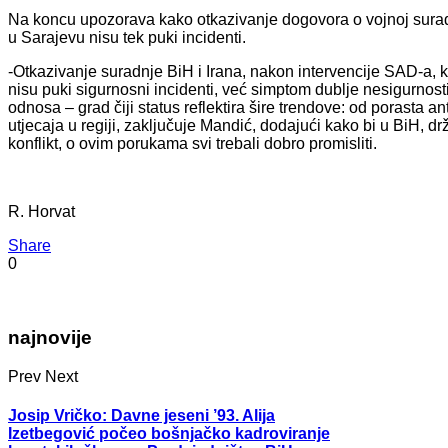
Na koncu upozorava kako otkazivanje dogovora o vojnoj suradnj
u Sarajevu nisu tek puki incidenti.
-Otkazivanje suradnje BiH i Irana, nakon intervencije SAD-a, 
nisu puki sigurnosni incidenti, već simptom dublje nesigurnos
odnosa – grad čiji status reflektira šire trendove: od porasta a
utjecaja u regiji, zaključuje Mandić, dodajući kako bi u BiH, 
konflikt, o ovim porukama svi trebali dobro promisliti.
R. Horvat
Share
0
najnovije
Prev
Next
Josip Vričko: Davne jeseni ’93. Alija
Izetbegović počeo bošnjačko kadroviranje