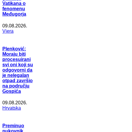
Vatikana o
fenomenu
Međugorja
09.08.2026.
Vjera
Plenković:
Moraju biti
procesuirani
svi oni koji su
odgovorni da
je nelegalan
otpad završio
na području
Gospića
09.08.2026.
Hrvatska
Preminuo
pukovnik