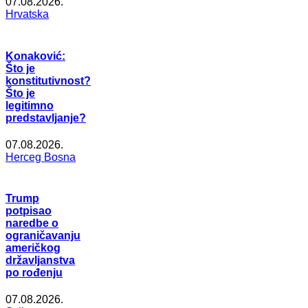
07.08.2026.
Hrvatska
Konaković:
Što je
konstitutivnost?
Što je
legitimno
predstavljanje?
07.08.2026.
Herceg Bosna
Trump
potpisao
naredbe o
ograničavanju
američkog
državljanstva
po rođenju
07.08.2026.