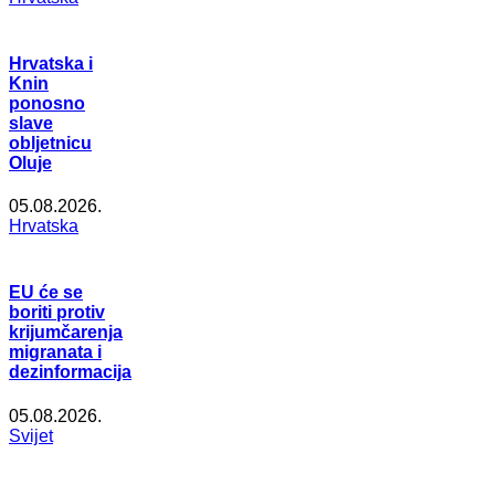
Hrvatska i
Knin
ponosno
slave
obljetnicu
Oluje
05.08.2026.
Hrvatska
EU će se
boriti protiv
krijumčarenja
migranata i
dezinformacija
05.08.2026.
Svijet