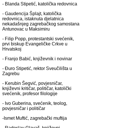
- Blanda Stipetić, katolička redovnica
- Gaudencija Šplajt, katolička
redovnica, istaknuta djelatnica
nekadašnjeg zagrebačkog samostana
Antunovac u Maksimiru
- Filip Popp, protestantski svećenik,
prvi biskup Evangeličke Crkve u
Hrvatskoj
- Franjo Babić, književnik i novinar
- Đuro Stipetić, rektor Sveučilišta u
Zagrebu
- Kerubin Šegvić, povjesničar,
književni kritičar, političar, katolički
svećenik, profesor filologije
- Ivo Guberina, svećenik, teolog,
povjesničar i političar
-Ismet Muftić, zagrebački muftija
- Radoslav Glavaš, književni