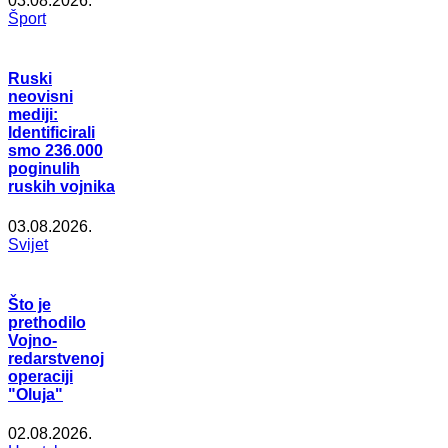
03.08.2026.
Šport
Ruski
neovisni
mediji:
Identificirali
smo 236.000
poginulih
ruskih vojnika
03.08.2026.
Svijet
Što je
prethodilo
Vojno-
redarstvenoj
operaciji
"Oluja"
02.08.2026.