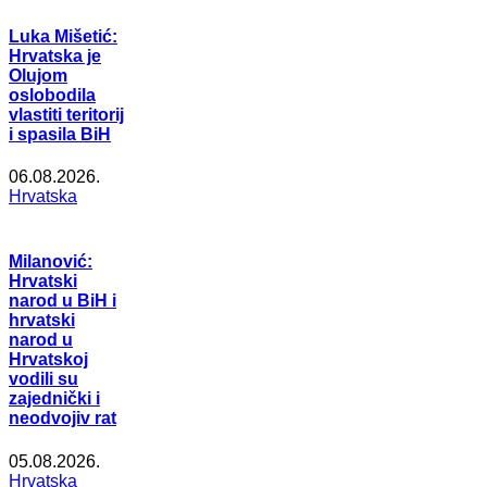
Luka Mišetić:
Hrvatska je
Olujom
oslobodila
vlastiti teritorij
i spasila BiH
06.08.2026.
Hrvatska
Milanović:
Hrvatski
narod u BiH i
hrvatski
narod u
Hrvatskoj
vodili su
zajednički i
neodvojiv rat
05.08.2026.
Hrvatska