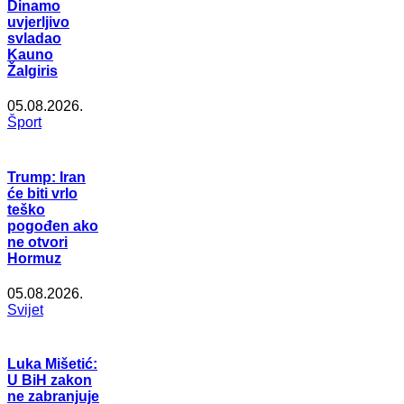
Dinamo
uvjerljivo
svladao
Kauno
Žalgiris
05.08.2026.
Šport
Trump: Iran
će biti vrlo
teško
pogođen ako
ne otvori
Hormuz
05.08.2026.
Svijet
Luka Mišetić:
U BiH zakon
ne zabranjuje