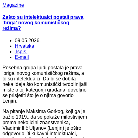
Magazine
Zašto su intelektualci postali prava
'briga' novog komunističkog
režima?
09.05.2026.
Hrvatska
Ispis
E-mail
Posebna grupa ljudi postala je prava
'briga' novog komunističkog režima, a
to su intelektualci. Da bi se dobila
neka ideja što komunistički tvrdolinijaši
misle o toj kategoriji građana, dovoljno
se prisjetiti što je o njima govorio
Lenjin.
Na pitanje Maksima Gorkog, koji ga je
tražio 1919., da se pokaže milostivijem
prema nekolicini znanstvenika,
Vladimir Ilič Uljanov (Lenjin) je oštro
odgovorio: 'ti kukavni intelektualci,