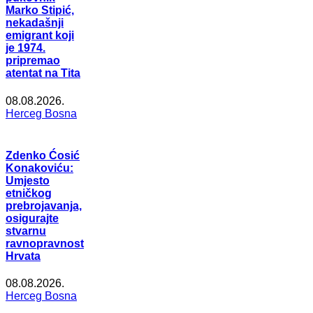
Marko Stipić,
nekadašnji
emigrant koji
je 1974.
pripremao
atentat na Tita
08.08.2026.
Herceg Bosna
Zdenko Ćosić
Konakoviću:
Umjesto
etničkog
prebrojavanja,
osigurajte
stvarnu
ravnopravnost
Hrvata
08.08.2026.
Herceg Bosna