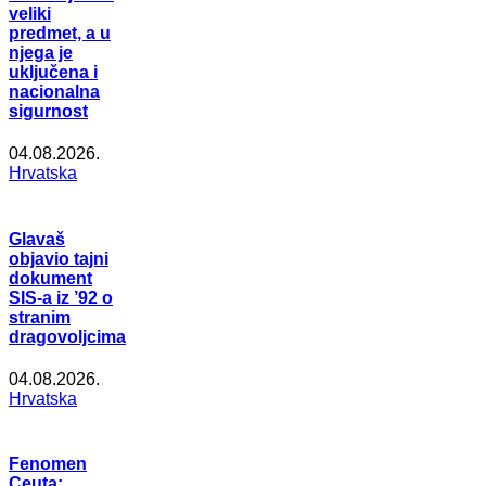
veliki
predmet, a u
njega je
uključena i
nacionalna
sigurnost
04.08.2026.
Hrvatska
Glavaš
objavio tajni
dokument
SIS-a iz ’92 o
stranim
dragovoljcima
04.08.2026.
Hrvatska
Fenomen
Ceuta: