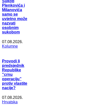
Sukob
Plenkovića i
Milanovića
samo se
uvjetno može
nazvati
osobnim
sukobom
07.08.2026.
Kolumne
Provodi li
predsjednik
Republike
“crnu
operaciju”
protiv vlastite
nacije?
07.08.2026.
Hrvatska