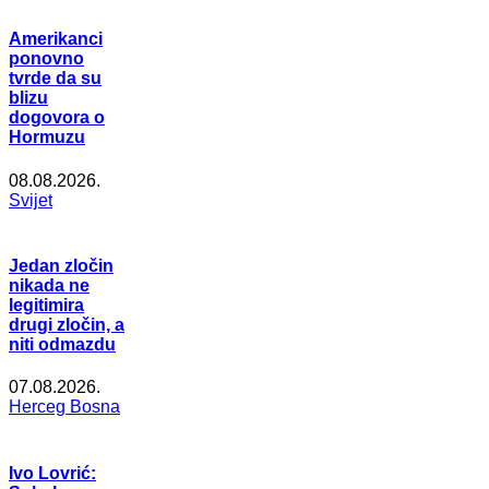
Amerikanci
ponovno
tvrde da su
blizu
dogovora o
Hormuzu
08.08.2026.
Svijet
Jedan zločin
nikada ne
legitimira
drugi zločin, a
niti odmazdu
07.08.2026.
Herceg Bosna
Ivo Lovrić: