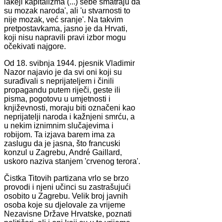
lakeji kapitalizma (...) sebe smatraju da
su mozak naroda', ali 'u stvarnosti to
nije mozak, već sranje'. Na takvim
pretpostavkama, jasno je da Hrvati,
koji nisu napravili pravi izbor mogu
očekivati najgore.
Od 18. svibnja 1944. pjesnik Vladimir
Nazor najavio je da svi oni koji su
surađivali s neprijateljem i činili
propagandu putem riječi, geste ili
pisma, pogotovu u umjetnosti i
književnosti, moraju biti označeni kao
neprijatelji naroda i kažnjeni smrću, a
u nekim iznimnim slučajevima i
robijom. Ta izjava barem ima za
zaslugu da je jasna, što francuski
konzul u Zagrebu, André Gaillard,
uskoro naziva stanjem 'crvenog terora'.
Čistka Titovih partizana vrlo se brzo
provodi i njeni učinci su zastrašujući
osobito u Zagrebu. Velik broj javnih
osoba koje su djelovale za vrijeme
Nezavisne Države Hrvatske, poznati