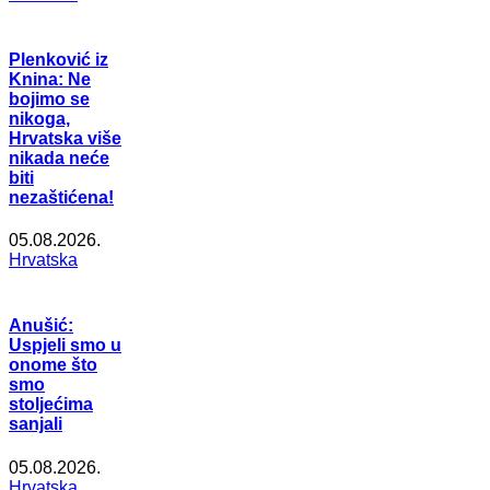
Plenković iz
Knina: Ne
bojimo se
nikoga,
Hrvatska više
nikada neće
biti
nezaštićena!
05.08.2026.
Hrvatska
Anušić:
Uspjeli smo u
onome što
smo
stoljećima
sanjali
05.08.2026.
Hrvatska