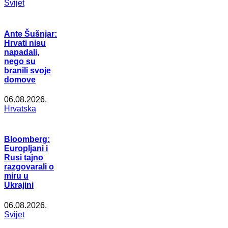
Svijet
Ante Šušnjar:
Hrvati nisu
napadali,
nego su
branili svoje
domove
06.08.2026.
Hrvatska
Bloomberg:
Europljani i
Rusi tajno
razgovarali o
miru u
Ukrajini
06.08.2026.
Svijet