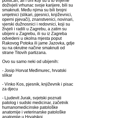
političari, ali i oni koji su u to vrijeme
doživjeli vrhunac svoje karijere, bili su
smaknuti. Među njima su bili brojni
umjetnici (slikari, pjesnici, književnici,
operni pjevači), znanstvenici, novinari,
vjerski dužnosnici i redovnici, koji su
živjeli i radili u Zagrebu, a zatim su
ubijeni u Zagrebu, ili su iz Zagreba
odvedeni u okolna mjesta poput
Rakovog Potoka ili jame Jazovka, gdje
su na okrutne načine smaknuti od
strane Titovih partizana.
Ovo su samo neki od ubijenih:
- Josip Horvat Međimurec, hrvatski
slikar
- Vinko Kos, pjesnik, književnik i pisac
za djecu
- Ljudevit Jurak, svjetski poznati
patolog i sudski medicinar, začetnik
humanomedicinske patološke
anatomije i veterinarske patološke
anatomije u Hrvatskoj