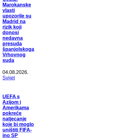
Marokanske
vlasti
upozorile su
Madrid na
rizik koji
donosi
nedavna
presuda
španjolskoga
Vrhovnog
suda
04.08.2026.
Svijet
UEFA s
Azijom i
Amerikama
pokreće
natjecanje
koje bi moglo
uništiti FIFA-
ino SP