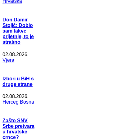
Hrvatska
Don Damir
Stojić: Dobio
sam takve
prijetnje, to je
strašno
02.08.2026.
Vjera
Izbori u BiH s
druge strane
02.08.2026.
Herceg Bosna
Zašto SNV
Srbe pretvara
u hrvatske
crnce?