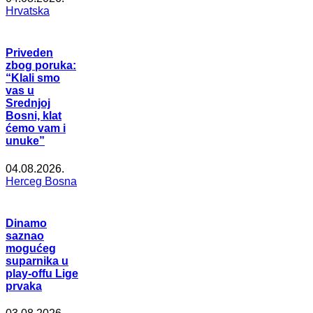
Hrvatska
Priveden
zbog poruka:
“Klali smo
vas u
Srednjoj
Bosni, klat
ćemo vam i
unuke”
04.08.2026.
Herceg Bosna
Dinamo
saznao
mogućeg
suparnika u
play-offu Lige
prvaka