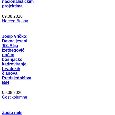
nacionalističkim
projektima
09.08.2026.
Herceg Bosna
Josip Vričko:
Davne jeseni
’93. Alija
Izetbegović
počeo
bošnjačko
kadroviranje
hrvatskih
članova
Predsjedništva
BiH
09.08.2026.
Gost kolumne
Zašto neki