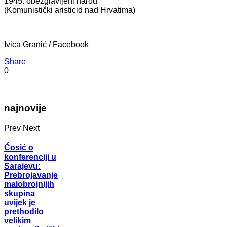
1945: obezglavljeni narod
(Komunistički aristicid nad Hrvatima)
Ivica Granić / Facebook
Share
0
najnovije
Prev
Next
Ćosić o
konferenciji u
Sarajevu:
Prebrojavanje
malobrojnijih
skupina
uvijek je
prethodilo
velikim