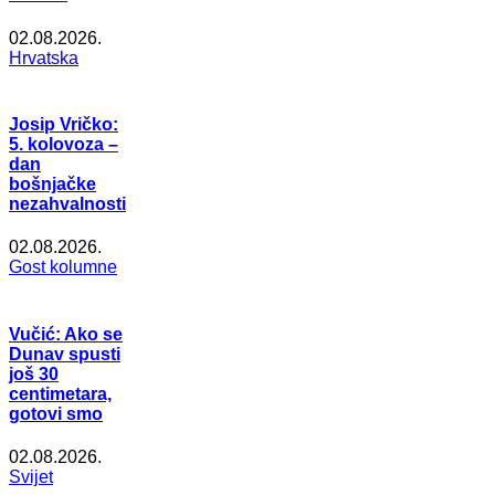
02.08.2026.
Hrvatska
Josip Vričko:
5. kolovoza –
dan
bošnjačke
nezahvalnosti
02.08.2026.
Gost kolumne
Vučić: Ako se
Dunav spusti
još 30
centimetara,
gotovi smo
02.08.2026.
Svijet