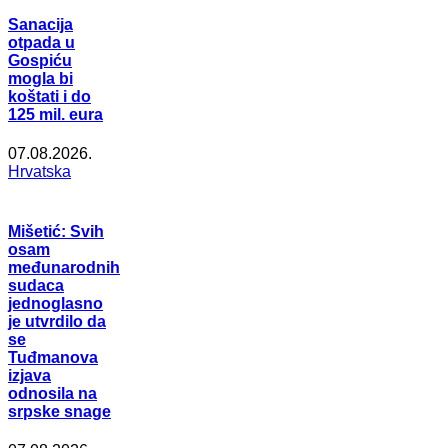
Sanacija
otpada u
Gospiću
mogla bi
koštati i do
125 mil. eura
07.08.2026.
Hrvatska
Mišetić: Svih
osam
međunarodnih
sudaca
jednoglasno
je utvrdilo da
se
Tuđmanova
izjava
odnosila na
srpske snage