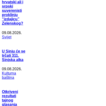
hrvatski ali i
srpski
suverenisti
proklinju
“izdajicu”
Zelenskog?
09.08.2026.
Svijet
U Sinju će se
trčati 311.
Sinjska alka
09.08.2026.
Kulturna
baština
Otkriveni
rezultati
tajnog
glasanja