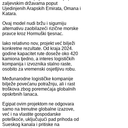
zaljevskim državama poput
Ujedinjenih Arapskih Emirata, Omana i
Katara.
Ovaj model nudi bržu i sigurniju
alternativu zaobilazeći rizične morske
pravce kroz Hormuški tjesnac.
Iako relativno nov, projekt već bilježi
konkretne rezultate. Od kraja 2024.
godine kapacitet rute doseže oko 420
kamiona tjedno, a interes logističkih
kompanija i izvoznika stalno raste,
osobito za vremenski osjetljivu robu.
Međunarodne logističke kompanije
bilježe povećanu potražnju, ali i rast
troškova zbog poremećaja globalnih
opskrbnih lanaca.
Egipat ovim projektom ne odgovara
samo na trenutne globalne izazove,
već i na vlastite gospodarske
poteškoće, uključujući pad prihoda od
Sueskog kanala i pritiske na