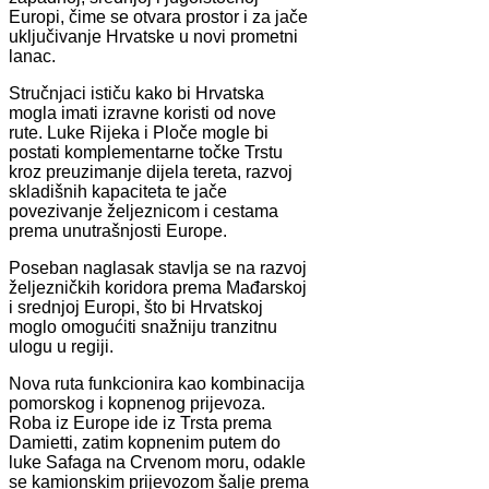
Europi, čime se otvara prostor i za jače
uključivanje Hrvatske u novi prometni
lanac.
Stručnjaci ističu kako bi Hrvatska
mogla imati izravne koristi od nove
rute. Luke Rijeka i Ploče mogle bi
postati komplementarne točke Trstu
kroz preuzimanje dijela tereta, razvoj
skladišnih kapaciteta te jače
povezivanje željeznicom i cestama
prema unutrašnjosti Europe.
Poseban naglasak stavlja se na razvoj
željezničkih koridora prema Mađarskoj
i srednjoj Europi, što bi Hrvatskoj
moglo omogućiti snažniju tranzitnu
ulogu u regiji.
Nova ruta funkcionira kao kombinacija
pomorskog i kopnenog prijevoza.
Roba iz Europe ide iz Trsta prema
Damietti, zatim kopnenim putem do
luke Safaga na Crvenom moru, odakle
se kamionskim prijevozom šalje prema