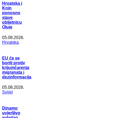
Hrvatska i
Knin
ponosno
slave
obljetnicu
Oluje
05.08.2026.
Hrvatska
EU će se
boriti protiv
krijumčarenja
migranata i
dezinformacija
05.08.2026.
Svijet
Dinamo
uvjerljivo
svladao