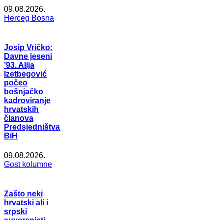
09.08.2026.
Herceg Bosna
Josip Vričko:
Davne jeseni
’93. Alija
Izetbegović
počeo
bošnjačko
kadroviranje
hrvatskih
članova
Predsjedništva
BiH
09.08.2026.
Gost kolumne
Zašto neki
hrvatski ali i
srpski