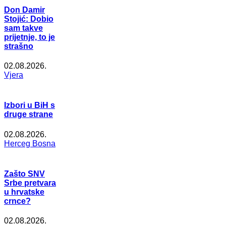
Don Damir
Stojić: Dobio
sam takve
prijetnje, to je
strašno
02.08.2026.
Vjera
Izbori u BiH s
druge strane
02.08.2026.
Herceg Bosna
Zašto SNV
Srbe pretvara
u hrvatske
crnce?
02.08.2026.