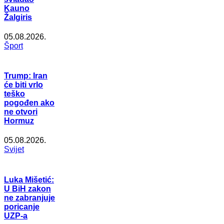
Kauno
Žalgiris
05.08.2026.
Šport
Trump: Iran
će biti vrlo
teško
pogođen ako
ne otvori
Hormuz
05.08.2026.
Svijet
Luka Mišetić:
U BiH zakon
ne zabranjuje
poricanje
UZP-a