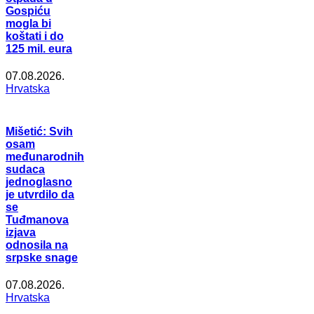
Gospiću
mogla bi
koštati i do
125 mil. eura
07.08.2026.
Hrvatska
Mišetić: Svih
osam
međunarodnih
sudaca
jednoglasno
je utvrdilo da
se
Tuđmanova
izjava
odnosila na
srpske snage
07.08.2026.
Hrvatska