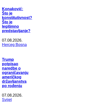
Konaković:
Što je
konstitutivnost?
Što je
legitimno
predstavljanje?
07.08.2026.
Herceg Bosna
Trump
potpisao
naredbe o
ograničavanju
američkog
državljanstva
po rođenju
07.08.2026.
Svijet