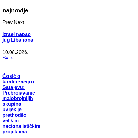
najnovije
Prev
Next
Izrael napao
jug Libanona
10.08.2026.
Svijet
Ćosić o
konferenciji u
Sarajevu:
Prebrojavanje
malobrojnijih
skupina
uvijek je
prethodilo
velikim
nacionalističkim
projektima