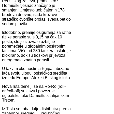
Perzijskog zaljeva, promet kroz
Hormuški tjesnac značajno je
smanjen. Umjesto uobičajenih 178
brodova dnevno, sada kroz ovo
strateško čvorište prolazi svega pet do
sedam plovila.
Istodobno, premije osiguranja za ratne
rizike porasle su s 0,15 na čak 10
posto, što je izazvalo ozbiljne
poremećaje u globalnim opskrbnim
lancima. Više od 230 tankera ostalo je
blokirano, dok su troškovi prijevoza i
energenata znatno porasli.
U takvim okolnostima Egipat ubrzano
jača svoju ulogu logističkog središta
između Europe, Afrike i Bliskog istoka.
Nova ruta temelji se na Ro-Ro (roll-
on/roll-off) sustavu i povezuje
egipatsku luku Damiettu s talijanskim
Trstom.
Iz Trsta se roba dalje distribuira prema
zapadnoj, srednjoj i jugoistočnoj