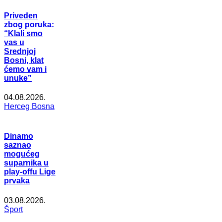
Priveden
zbog poruka:
“Klali smo
vas u
Srednjoj
Bosni, klat
ćemo vam i
unuke”
04.08.2026.
Herceg Bosna
Dinamo
saznao
mogućeg
suparnika u
play-offu Lige
prvaka
03.08.2026.
Šport