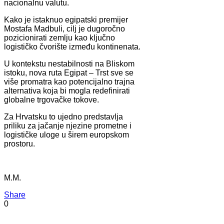
nacionalnu valutu.
Kako je istaknuo egipatski premijer
Mostafa Madbuli, cilj je dugoročno
pozicionirati zemlju kao ključno
logističko čvorište između kontinenata.
U kontekstu nestabilnosti na Bliskom
istoku, nova ruta Egipat – Trst sve se
više promatra kao potencijalno trajna
alternativa koja bi mogla redefinirati
globalne trgovačke tokove.
Za Hrvatsku to ujedno predstavlja
priliku za jačanje njezine prometne i
logističke uloge u širem europskom
prostoru.
M.M.
Share
0