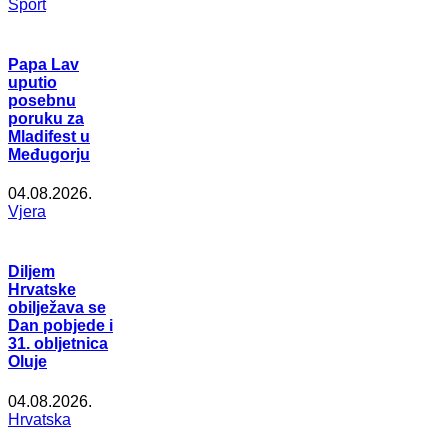
Šport
Papa Lav
uputio
posebnu
poruku za
Mladifest u
Međugorju
04.08.2026.
Vjera
Diljem
Hrvatske
obilježava se
Dan pobjede i
31. obljetnica
Oluje
04.08.2026.
Hrvatska