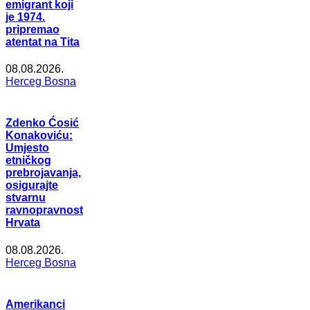
emigrant koji
je 1974.
pripremao
atentat na Tita
08.08.2026.
Herceg Bosna
Zdenko Ćosić
Konakoviću:
Umjesto
etničkog
prebrojavanja,
osigurajte
stvarnu
ravnopravnost
Hrvata
08.08.2026.
Herceg Bosna
Amerikanci