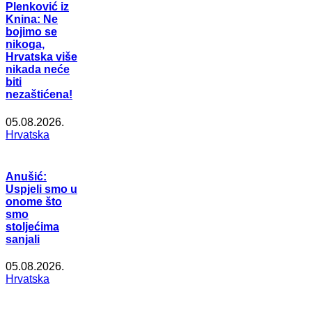
Plenković iz
Knina: Ne
bojimo se
nikoga,
Hrvatska više
nikada neće
biti
nezaštićena!
05.08.2026.
Hrvatska
Anušić:
Uspjeli smo u
onome što
smo
stoljećima
sanjali
05.08.2026.
Hrvatska