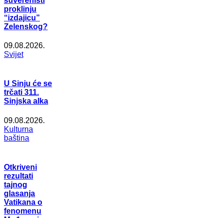
suverenisti
proklinju
“izdajicu”
Zelenskog?
09.08.2026.
Svijet
U Sinju će se
trčati 311.
Sinjska alka
09.08.2026.
Kulturna
baština
Otkriveni
rezultati
tajnog
glasanja
Vatikana o
fenomenu