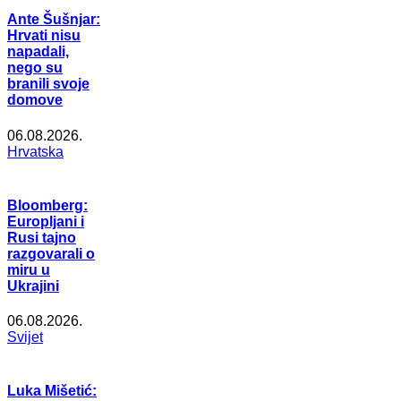
Ante Šušnjar:
Hrvati nisu
napadali,
nego su
branili svoje
domove
06.08.2026.
Hrvatska
Bloomberg:
Europljani i
Rusi tajno
razgovarali o
miru u
Ukrajini
06.08.2026.
Svijet
Luka Mišetić: