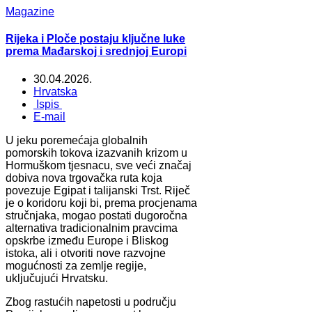
Magazine
Rijeka i Ploče postaju ključne luke
prema Mađarskoj i srednjoj Europi
30.04.2026.
Hrvatska
Ispis
E-mail
U jeku poremećaja globalnih
pomorskih tokova izazvanih krizom u
Hormuškom tjesnacu, sve veći značaj
dobiva nova trgovačka ruta koja
povezuje Egipat i talijanski Trst. Riječ
je o koridoru koji bi, prema procjenama
stručnjaka, mogao postati dugoročna
alternativa tradicionalnim pravcima
opskrbe između Europe i Bliskog
istoka, ali i otvoriti nove razvojne
mogućnosti za zemlje regije,
uključujući Hrvatsku.
Zbog rastućih napetosti u području