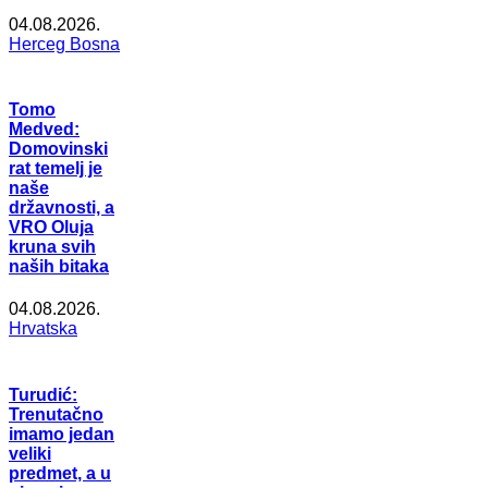
04.08.2026.
Herceg Bosna
Tomo
Medved:
Domovinski
rat temelj je
naše
državnosti, a
VRO Oluja
kruna svih
naših bitaka
04.08.2026.
Hrvatska
Turudić:
Trenutačno
imamo jedan
veliki
predmet, a u