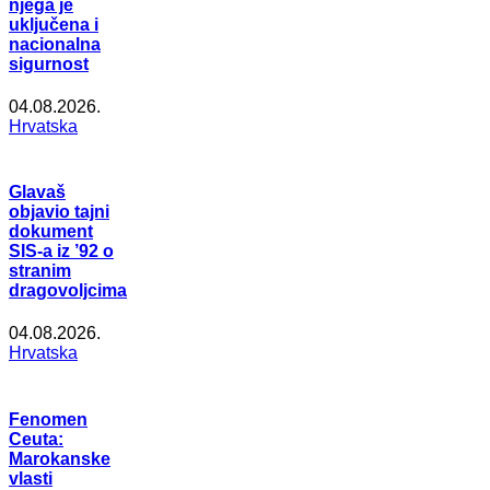
njega je
uključena i
nacionalna
sigurnost
04.08.2026.
Hrvatska
Glavaš
objavio tajni
dokument
SIS-a iz ’92 o
stranim
dragovoljcima
04.08.2026.
Hrvatska
Fenomen
Ceuta:
Marokanske
vlasti