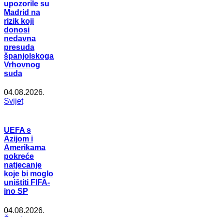
upozorile su
Madrid na
rizik koji
donosi
nedavna
presuda
španjolskoga
Vrhovnog
suda
04.08.2026.
Svijet
UEFA s
Azijom i
Amerikama
pokreće
natjecanje
koje bi moglo
uništiti FIFA-
ino SP
04.08.2026.