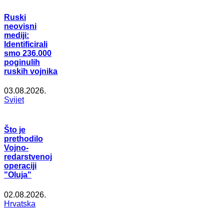
Ruski
neovisni
mediji:
Identificirali
smo 236.000
poginulih
ruskih vojnika
03.08.2026.
Svijet
Što je
prethodilo
Vojno-
redarstvenoj
operaciji
"Oluja"
02.08.2026.
Hrvatska