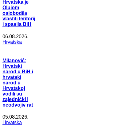
Hrvatska je
Olujom
oslobodila
vlastiti teritorij
i spasila BiH
06.08.2026.
Hrvatska
Milanović:
Hrvatski
narod u BiH i
hrvatski
narod u
Hrvatskoj
vodili su
zajednički i
neodvojiv rat
05.08.2026.
Hrvatska