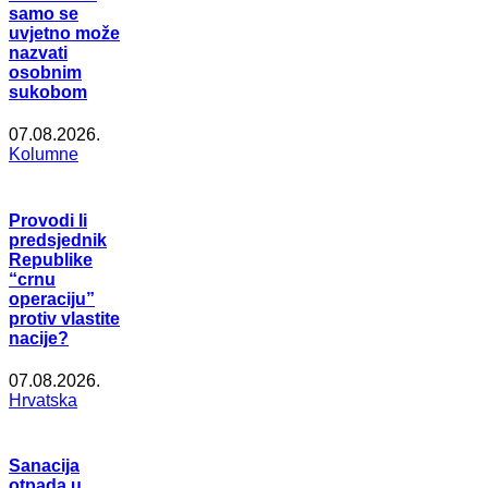
samo se
uvjetno može
nazvati
osobnim
sukobom
07.08.2026.
Kolumne
Provodi li
predsjednik
Republike
“crnu
operaciju”
protiv vlastite
nacije?
07.08.2026.
Hrvatska
Sanacija
otpada u