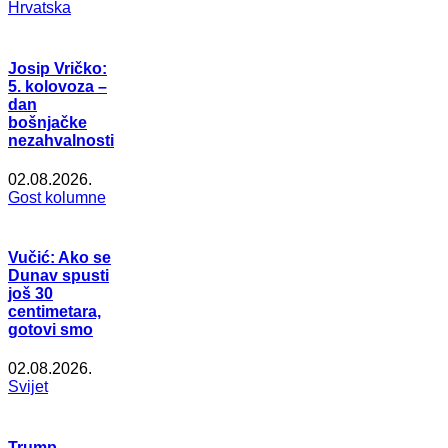
Hrvatska
Josip Vričko:
5. kolovoza –
dan
bošnjačke
nezahvalnosti
02.08.2026.
Gost kolumne
Vučić: Ako se
Dunav spusti
još 30
centimetara,
gotovi smo
02.08.2026.
Svijet
Trump