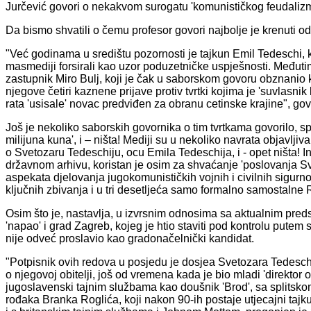
Jurčević govori o nekakvom surogatu 'komunističkog feudalizm
Da bismo shvatili o čemu profesor govori najbolje je krenuti o
"Već godinama u središtu pozornosti je tajkun Emil Tedeschi, koj
masmediji forsirali kao uzor poduzetničke uspješnosti. Međuti
zastupnik Miro Bulj, koji je čak u saborskom govoru obznanio k
njegove četiri kaznene prijave protiv tvrtki kojima je 'suvlasni
rata 'usisale' novac predviđen za obranu cetinske krajine", gov
Još je nekoliko saborskih govornika o tim tvrtkama govorilo, sp
milijuna kuna', i – ništa! Mediji su u nekoliko navrata objavlji
o Svetozaru Tedeschiju, ocu Emila Tedeschija, i - opet ništa! I
državnom arhivu, koristan je osim za shvaćanje 'poslovanja S
aspekata djelovanja jugokomunističkih vojnih i civilnih sigurno
ključnih zbivanja i u tri desetljeća samo formalno samostalne 
Osim što je, nastavlja, u izvrsnim odnosima sa aktualnim pr
'napao' i grad Zagreb, kojeg je htio staviti pod kontrolu putem
nije odveć proslavio kao gradonačelnički kandidat.
"Potpisnik ovih redova u posjedu je dosjea Svetozara Tedeschij
o njegovoj obitelji, još od vremena kada je bio mladi 'direktor
jugoslavenski tajnim službama kao doušnik 'Brod', sa splits
rođaka Branka Roglića, koji nakon 90-ih postaje utjecajni tajku