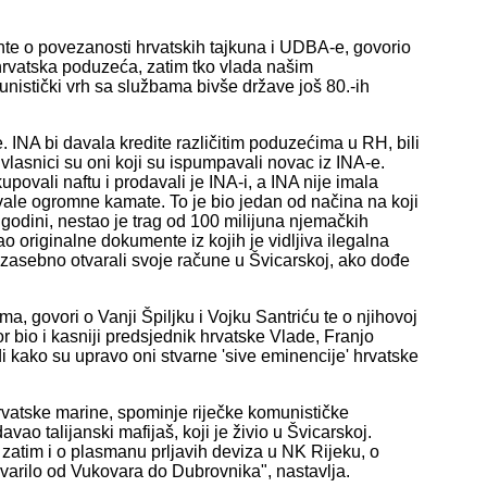
nte o povezanosti hrvatskih tajkuna i UDBA-e, govorio
 hrvatska poduzeća, zatim tko vlada našim
istički vrh sa službama bivše države još 80.-ih
e. INA bi davala kredite različitim poduzećima u RH, bili
avi vlasnici su oni koji su ispumpavali novac iz INA-e.
ovali naftu i prodavali je INA-i, a INA nije imala
navale ogromne kamate. To je bio jedan od načina na koji
odini, nestao je trag od 100 milijuna njemačkih
o originalne dokumente iz kojih je vidljiva ilegalna
 zasebno otvarali svoje račune u Švicarskoj, ako dođe
ma, govori o Vanji Špiljku i Vojku Santriću te o njihovoj
or bio i kasniji predsjednik hrvatske Vlade, Franjo
i kako su upravo oni stvarne 'sive eminencije' hrvatske
u hrvatske marine, spominje riječke komunističke
davao talijanski mafijaš, koji je živio u Švicarskoj.
 zatim i o plasmanu prljavih deviza u NK Rijeku, o
krvarilo od Vukovara do Dubrovnika", nastavlja.