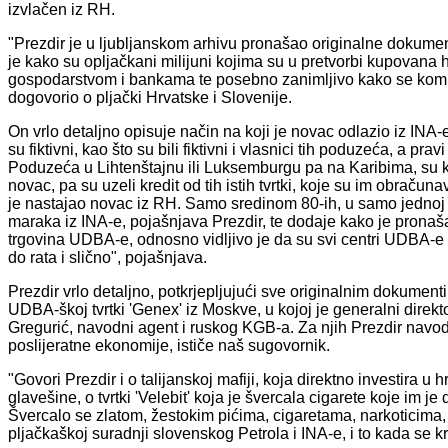
izvlačen iz RH.
"Prezdir je u ljubljanskom arhivu pronašao originalne dokume
je kako su opljačkani milijuni kojima su u pretvorbi kupovana
gospodarstvom i bankama te posebno zanimljivo kako se komun
dogovorio o pljački Hrvatske i Slovenije.
On vrlo detaljno opisuje način na koji je novac odlazio iz INA-
su fiktivni, kao što su bili fiktivni i vlasnici tih poduzeća, a pr
Poduzeća u Lihtenštajnu ili Luksemburgu pa na Karibima, su kup
novac, pa su uzeli kredit od tih istih tvrtki, koje su im obraču
je nastajao novac iz RH. Samo sredinom 80-ih, u samo jednoj g
maraka iz INA-e, pojašnjava Prezdir, te dodaje kako je pronaša
trgovina UDBA-e, odnosno vidljivo je da su svi centri UDBA-e
do rata i slično", pojašnjava.
Prezdir vrlo detaljno, potkrjepljujući sve originalnim dokumenti
UDBA-škoj tvrtki 'Genex' iz Moskve, u kojoj je generalni direkt
Gregurić, navodni agent i ruskog KGB-a. Za njih Prezdir navod
poslijeratne ekonomije, ističe naš sugovornik.
"Govori Prezdir i o talijanskoj mafiji, koja direktno investira 
glavešine, o tvrtki 'Velebit' koja je švercala cigarete koje im je 
Švercalo se zlatom, žestokim pićima, cigaretama, narkoticima,
pljačkaškoj suradnji slovenskog Petrola i INA-e, i to kada se 