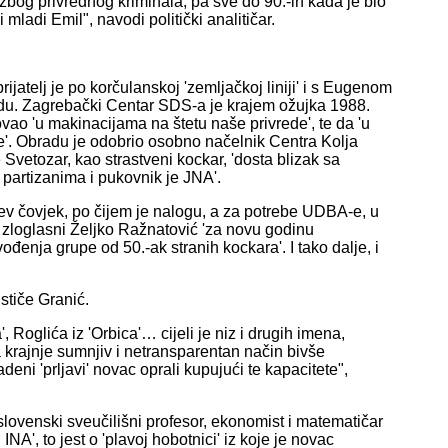
zbog privrednog kriminala, pa sve do 90.-ih kada je bio
i mladi Emil", navodi politički analitičar.
jatelj je po korčulanskoj 'zemljačkoj liniji' i s Eugenom
du. Zagrebački Centar SDS-a je krajem ožujka 1988.
vao 'u makinacijama na štetu naše privrede', te da 'u
je'. Obradu je odobrio osobno načelnik Centra Kolja
Svetozar, kao strastveni kockar, 'dosta blizak sa
 partizanima i pukovnik je JNA'.
nčev čovjek, po čijem je nalogu, a za potrebe UDBA-e, u
i zloglasni Željko Ražnatović 'za novu godinu
đenja grupe od 50.-ak stranih kockara'. I tako dalje, i
stiče Granić.
 Roglića iz 'Orbica'… cijeli je niz i drugih imena,
a krajnje sumnjiv i netransparentan način bivše
adeni 'prljavi' novac oprali kupujući te kapacitete",
slovenski sveučilišni profesor, ekonomist i matematičar
INA', to jest o 'plavoj hobotnici' iz koje je novac