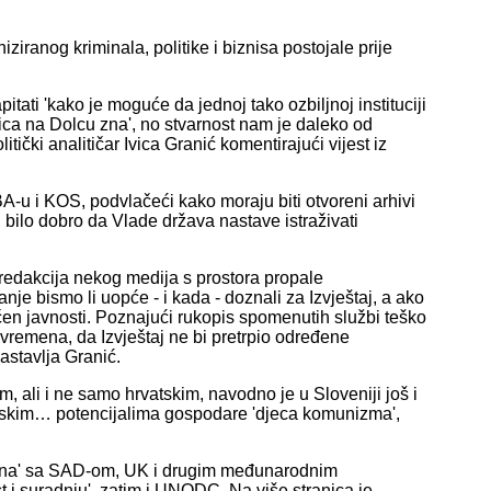
ziranog kriminala, politike i biznisa postojale prije
pitati 'kako je moguće da jednoj tako ozbiljnoj instituciji
ica na Dolcu zna', no stvarnost nam je daleko od
tički analitičar Ivica Granić komentirajući vijest iz
BA-u i KOS, podvlačeći kako moraju biti otvoreni arhivi
 bilo dobro da Vlade država nastave istraživati
e redakcija nekog medija s prostora propale
je bismo li uopće - i kada - doznali za Izvještaj, a ako
edočen javnosti. Poznajući rukopis spomenutih službi teško
ta vremena, da Izvještaj ne bi pretrpio određene
nastavlja Granić.
m, ali i ne samo hrvatskim, navodno je u Sloveniji još i
ncijskim… potencijalima gospodare 'djeca komunizma',
kana' sa SAD-om, UK i drugim međunarodnim
 i suradnju', zatim i UNODC. Na više stranica je