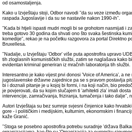
od osamostaljenja.
Kako u Izvještaju stoji, Odbor navodi ''da su veze između organi
raspada Jugoslavije i da su se nastavile nakon 1990-ih''.
"Kada bi htjeli ispasti mudri mogli bi se grohotom nasmijati i za
treba gotovo 30 godina da shvati ono što svaka šestinska kum
komedije", rekao je na početku razgovora za portal Direktno poli
Bruxellesa.
"Nadalje, u Izvještaju 'Odbor' više puta apostrofira upravo UD
tih zloglasnih komunističkih službi, zatim se naglašava kako bi
evidentan kriminal generiran iz mračnih laboratorija tih službi.
Interesantno je kako vijest prvi donosi 'Voice of America', a n
jugoslavenske državne zajednice pa se s pravom postavlja pitan
bi i doznali pitanje je u kojoj bi formi, i na koji način, bio pr
je povjerovati, da su kojim slučajem ti 'arhitekti zla' imali dos
intervencije, zamračivanja, friziranja, tumačenja i tako dalje", 
Autori Izvještaja su bez sumnje svjesni činjenice kako hrvatski
gore - i političkim i medijskim, kulturnim, ekonomskim i fina
kaže Granić.
"Stoga se posebno apostrofira potrebu suradnje 'država Bal
organizacijama, kao što su 'Organizacija za europsku sigurnost