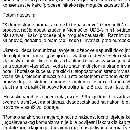
konsenzus, te kako 'procese' nikako nije moguće zaustaviti", 
Potom nastavlja:
"S druge strane promatrače ne bi trebala odveć iznenaditi činje
procese, nešto poput izručenja Njemačkoj UDBA-inih likvidator
nisu shvatili kako 'procese nije moguće zaustaviti'. Raznim op
Milanović, dodatno je blamirao i sebe i Hrvatsku pred europs
Ukratko, 'deca komunizma' svoje su džepove napunili dovoljno i
domoljubnom transu, glasujući za vladajuće devedesetih ostao 
vlasništvu, praktički kompletan bankarski sustav završio je u 
su u stranom vlasništvu, voda je znatnim dijelom u stranom vla
hoteli i hotelske kuće su praktički u stopostotnom stranom vlasn
vlasništvu, telekomunikacije su u sto postotnom stranom vlasni
proizvodnja i distribucija hrane je znatnim dijelom u stranom 
vlast nam je praktički posve kontrolirana iz Bruxellesa i tako da
Hrvatski narod je koncem rata, dakle 1995. godine, bio zadužen 
svome vlasništvu, da bi danas, dvadesetak godina nakon, bio z
u svome vlasništvu, dodaje.
"Pomalo anakrono i nevjerojatno, no nažalost točno, djeluje ko
jugoslavenskog komunizma nije bila povijesni iskorak iz kapi
feudalizam, u kojem je društvena moć nasljeđivana prema čvrs