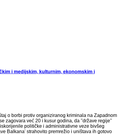
ičkim i medijskim, kulturnim, ekonomskim i
eštaj o borbi protiv organiziranog kriminala na Zapadnom
 se zagovara već 20 i kusur godina, da ''države regije''
iskorijenile političke i administrativne veze bivšeg
žave Balkana' strahovito premrežio i uništava ih gotovo