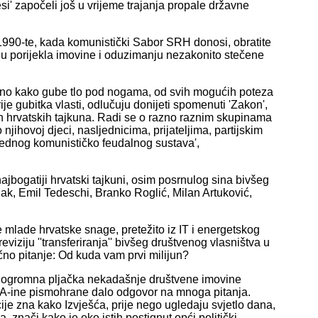
esi' započeli još u vrijeme trajanja propale državne
ju 1990-te, kada komunistički Sabor SRH donosi, obratite
ju porijekla imovine i oduzimanju nezakonito stečene
o jasno kako gube tlo pod nogama, od svih mogućih poteza
je gubitka vlasti, odlučuju donijeti spomenuti 'Zakon',
ih hrvatskih tajkuna. Radi se o razno raznim skupinama
jihovoj djeci, nasljednicima, prijateljima, partijskim
jednog komunističko feudalnog sustava',
bogatiji hrvatski tajkuni, osim posrnulog sina bivšeg
ak, Emil Tedeschi, Branko Roglić, Milan Artuković,
mlade hrvatske snage, pretežito iz IT i energetskog
viziju ''transferiranja'' bivšeg društvenog vlasništva u
no pitanje: Od kuda vam prvi milijun?
 je ogromna pljačka nekadašnje društvene imovine
BA-ine pismohrane dalo odgovor na mnoga pitanja.
ucije zna kako Izvješća, prije nego ugledaju svjetlo dana,
znači kako je oko istih postignut opći politički