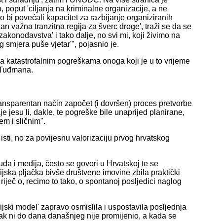
 poput 'ciljanja na kriminalne organizacije, a ne
o bi povećali kapacitet za razbijanje organiziranih
n važna tranzitna regija za šverc droge', traži se da se
 zakonodavstva' i tako dalje, no svi mi, koji živimo na
g smjera puše vjetar'", pojasnio je.
ma katastrofalnim pogreškama onoga koji je u to vrijeme
e Tuđmana.
transparentan način započet (i dovršen) proces pretvorbe
aje jesu li, dakle, te pogreške bile unaprijed planirane,
m i sličnim".
 isti, no za povijesnu valorizaciju prvog hrvatskog
suđa i medija, često se govori u Hrvatskoj te se
ijska pljačka bivše društvene imovine zbila praktički
iječ o, recimo to tako, o spontanoj posljedici naglog
cijski model' zapravo osmislila i uspostavila posljednja
k ni do dana današnjeg nije promijenio, a kada se