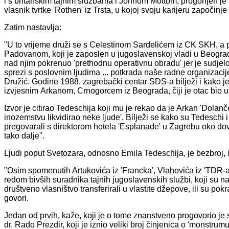
i s britanskim tajnim službama i Johnom Mottom, progonjen je 
vlasnik tvrtke 'Rothen' iz Trsta, u kojoj svoju karijeru započinje 
Zatim nastavlja:
"U to vrijeme druži se s Celestinom Sardelićem iz CK SKH, a pri
Padovanom, koji je zaposlen u jugoslavenskoj vladi u Beogra
nad njim pokrenuo 'prethodnu operativnu obradu' jer je sudjelo
sprezi s poslovnim ljudima ... potkrada naše radne organizaci
Družić. Godine 1988. zagrebački centar SDS-a bilježi i kako je 
izvjesnim Arkanom, Crnogorcem iz Beograda, čiji je otac bio u
Izvor je citirao Tedeschija koji mu je rekao da je Arkan 'Dola
inozemstvu likvidirao neke ljude'. Bilježi se kako su Tedeschi 
pregovarali s direktorom hotela 'Esplanade' u Zagrebu oko dovo
tako dalje".
Ljudi poput Svetozara, odnosno Emila Tedeschija, je bezbroj, i
"Osim spomenutih Artukovića iz 'Francka', Vlahovića iz 'TDR-a',
redom bivših suradnika tajnih jugoslavenskih službi, koji su n
društveno vlasništvo transferirali u vlastite džepove, ili su pokr
govori.
Jedan od prvih, kaže, koji je o tome znanstveno progovorio je 
dr. Rado Prezdir, koji je iznio veliki broj činjenica o 'monstrumu 