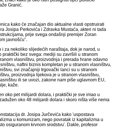
kaže Granić.
nica kako će značajan dio aktualne vlasti opstruirati
a Josipa Perkovića i Zdravka Mustaća, akteri ni tada
strukcijama, prije svega ondašnji premijer Zoran
kom javnošću".
 za nekoliko slijedećih naraštaja, dok je narod, u
praktički bez svega: mediji su završili u stranom
stranom vlasništvu, proizvodnja i prerada hrane odavno
sništvu, naftni biznis kompletan je u stranom vlasništvu,
ištvu, svi značajniji trgovački lanci su u stranom
štvu, proizvodnja lijekova je u stranom vlasništvu,
vlasništvu ili se uvozi, zakone nam piše uglavnom EU,
lje, kaže.
oko pet milijardi dolara, i praktički je sve imao u
adužen oko 48 milijardi dolara i skoro ništa više nema
nstatacija dr. Josipa Jurčevića kako 'uspostava
talizma u komunizam, nego povratak iz kapitalizma u
to osiguranom krvnom srodstvu'. Dakle, profesor