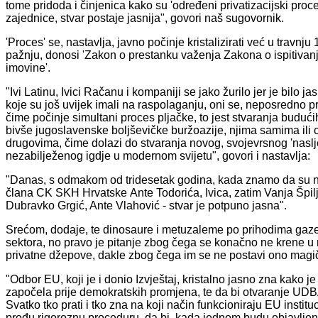
tome pridoda i činjenica kako su 'određeni privatizacijski proc
zajednice, stvar postaje jasnija", govori naš sugovornik.
'Proces' se, nastavlja, javno počinje kristalizirati već u travn
pažnju, donosi 'Zakon o prestanku važenja Zakona o ispitivan
imovine'.
"Ivi Latinu, Ivici Račanu i kompaniji se jako žurilo jer je bil
koje su još uvijek imali na raspolaganju, oni se, neposredno pri
čime počinje simultani proces pljačke, to jest stvaranja buduć
bivše jugoslavenske boljševičke buržoazije, njima samima ili o n
drugovima, čime dolazi do stvaranja novog, svojevrsnog 'nasl
nezabilježenog igdje u modernom svijetu", govori i nastavlja:
"Danas, s odmakom od tridesetak godina, kada znamo da su naj
člana CK SKH Hrvatske Ante Todorića, Ivica, zatim Vanja Špilj
Dubravko Grgić, Ante Vlahović - stvar je potpuno jasna".
Srećom, dodaje, te dinosaure i metuzaleme po prihodima gaze 
sektora, no pravo je pitanje zbog čega se konačno ne krene u re
privatne džepove, dakle zbog čega im se ne postavi ono magič
"Odbor EU, koji je i donio Izvještaj, kristalno jasno zna kako
započela prije demokratskih promjena, te da bi otvaranje UD
Svatko tko prati i tko zna na koji način funkcioniraju EU instit
prođu rigoroznu proceduru, da bi, kada jednom budu objavljena, 