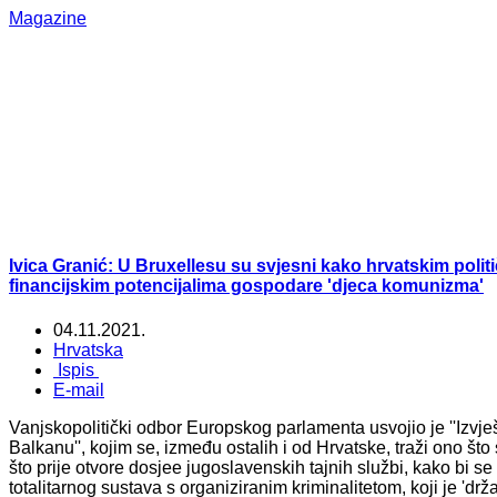
Magazine
Ivica Granić: U Bruxellesu su svjesni kako hrvatskim polit
financijskim potencijalima gospodare 'djeca komunizma'
04.11.2021.
Hrvatska
Ispis
E-mail
Vanjskopolitički odbor Europskog parlamenta usvojio je ''Izvj
Balkanu'', kojim se, između ostalih i od Hrvatske, traži ono što
što prije otvore dosjee jugoslavenskih tajnih službi, kako bi se 
totalitarnog sustava s organiziranim kriminalitetom, koji je 'dr