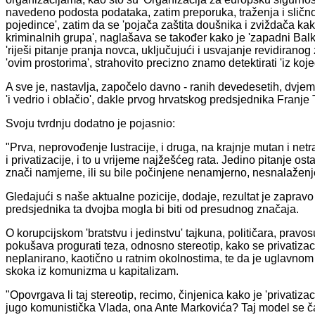
navedeno podosta podataka, zatim preporuka, traženja i slično,
pojedince', zatim da se 'pojača zaštita doušnika i zviždača kak
kriminalnih grupa', naglašava se također kako je 'zapadni Balka
'riješi pitanje pranja novca, uključujući i usvajanje revidiranog
'ovim prostorima', strahovito precizno znamo detektirati 'iz koje
A sve je, nastavlja, započelo davno - ranih devedesetih, dvje
'i vedrio i oblačio', dakle prvog hrvatskog predsjednika Franj
Svoju tvrdnju dodatno je pojasnio:
"Prva, neprovođenje lustracije, i druga, na krajnje mutan i ne
i privatizacije, i to u vrijeme najžešćeg rata. Jedino pitanje ost
znači namjerne, ili su bile počinjene nenamjerno, nesnalaženje
Gledajući s naše aktualne pozicije, dodaje, rezultat je zapravo
predsjednika ta dvojba mogla bi biti od presudnog značaja.
O korupcijskom 'bratstvu i jedinstvu' tajkuna, političara, pravo
pokušava progurati teza, odnosno stereotip, kako se privatizac
neplanirano, kaotično u ratnim okolnostima, te da je uglavnom r
skoka iz komunizma u kapitalizam.
"Opovrgava li taj stereotip, recimo, činjenica kako je 'privatiza
jugo komunistička Vlada, ona Ante Markovića? Taj model se ča