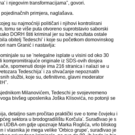
a' i njegovim transformacijama", govori.
d pojedinačnih primjera, naglašava.
eg su najmoćniji političari i njihovi kontrolirani
m, tomu se više puta otvoreno suprotstavio saborski
ako DORH štiti kriminal jer su bez rezultata ostale
k bila obitelj Tedeschi' i koje su početkom domovinskog
ori nam Granić i nastavlja:
ominjale su se 'nelegalne isplate u visini od oko 30
vali kompromitirajuće originale iz SDS-ovih dosjea
nače, spomenuti dosje ima 216 stranica i nalazi se u
vetozara Tedeschija' i za shvaćanje nepoznatih
snih službi, koje su, definitivno, glavni moderator
RH".
edsjednikom Milanovićem, Tedeschi je svojevremeno
 svoga bivšeg uposlenika Joška Klisovića, no potonji se
a, detaljno sam pročitao praktički sve o tome čovjeku i
 općeg sektora u brodogradilištu Korčula'. Surađivao je s
kom UDBA-om gdje upoznaje Marka Roglića, vrlo bliskog
n i vlasnika je mega velike 'Orbico grupe', surađivao je