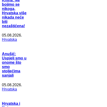
Knina: Ne
bojimo se
nikoga,
Hrvatska više
nikada neće
biti
nezaštićena!
05.08.2026.
Hrvatska
Anušić:
Uspjeli smo u
onome što
smo
stoljećima
sanjali
05.08.2026.
Hrvatska
Hrvatska i