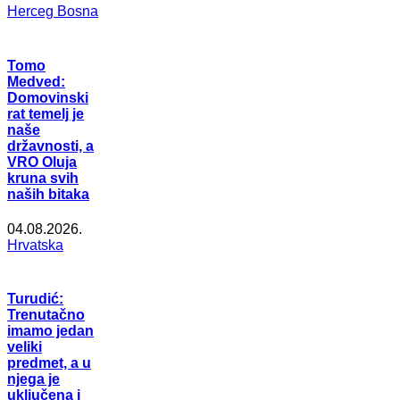
Herceg Bosna
Tomo
Medved:
Domovinski
rat temelj je
naše
državnosti, a
VRO Oluja
kruna svih
naših bitaka
04.08.2026.
Hrvatska
Turudić:
Trenutačno
imamo jedan
veliki
predmet, a u
njega je
uključena i