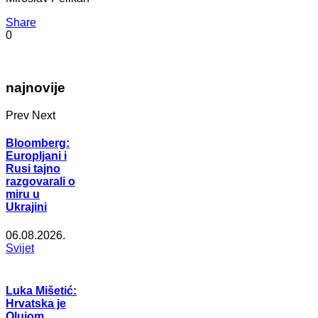
Share
0
najnovije
Prev
Next
Bloomberg:
Europljani i
Rusi tajno
razgovarali o
miru u
Ukrajini
06.08.2026.
Svijet
Luka Mišetić:
Hrvatska je
Olujom