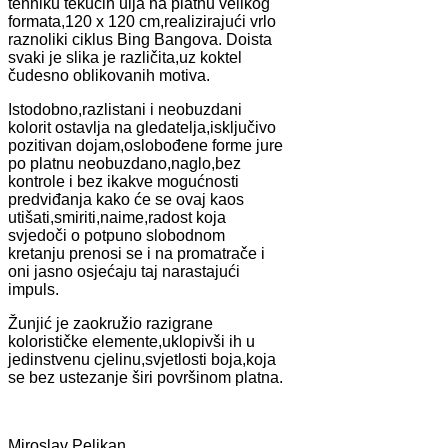
tehniku tekućih ulja na platnu velikog
formata,120 x 120 cm,realizirajući vrlo
raznoliki ciklus Bing Bangova. Doista
svaki je slika je različita,uz koktel
čudesno oblikovanih motiva.
Istodobno,razlistani i neobuzdani
kolorit ostavlja na gledatelja,isključivo
pozitivan dojam,oslobođene forme jure
po platnu neobuzdano,naglo,bez
kontrole i bez ikakve mogućnosti
predviđanja kako će se ovaj kaos
utišati,smiriti,naime,radost koja
svjedoči o potpuno slobodnom
kretanju prenosi se i na promatrače i
oni jasno osjećaju taj narastajući
impuls.
Žunjić je zaokružio razigrane
kolorističke elemente,uklopivši ih u
jedinstvenu cjelinu,svjetlosti boja,koja
se bez ustezanje širi površinom platna.
Miroslav Pelikan