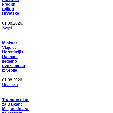
kreditni
rejting
Hrvatske
01.08.2026.
Svijet
Ministar
Vlajčić:
Ugostitelji u
Dalmaciji
ilegalno
uvoze meso
iz Srbije
01.08.2026.
Hrvatska
Trumpov plan
za Balkan:
Milijuni dolara