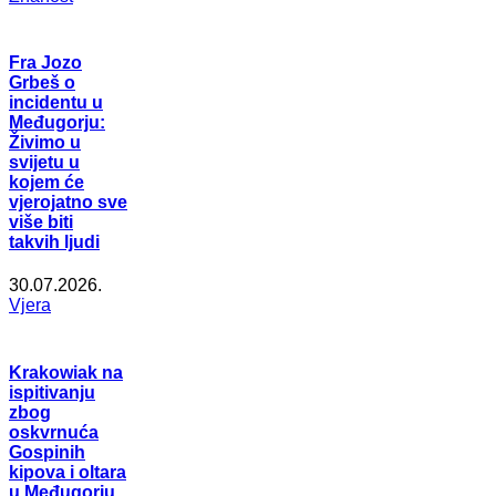
Fra Jozo
Grbeš o
incidentu u
Međugorju:
Živimo u
svijetu u
kojem će
vjerojatno sve
više biti
takvih ljudi
30.07.2026.
Vjera
Krakowiak na
ispitivanju
zbog
oskvrnuća
Gospinih
kipova i oltara
u Međugorju