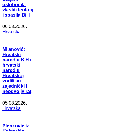
oslobodila
vlastiti teritorij
i spasila BiH
06.08.2026.
Hrvatska
Milanović:
Hrvatski
narod u BiH i
hrvatski
narod u
Hrvatskoj
vodili su
zajednički i
neodvojiv rat
05.08.2026.
Hrvatska
Plenković iz