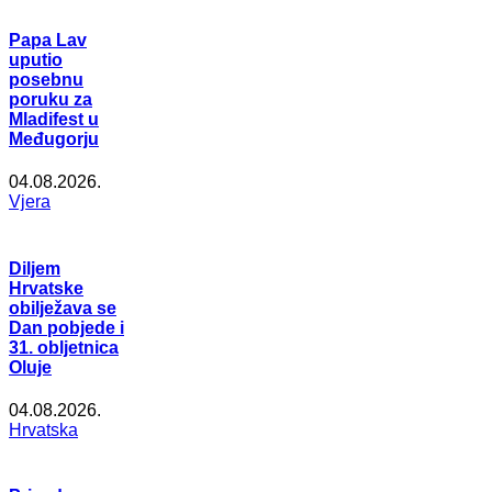
Papa Lav
uputio
posebnu
poruku za
Mladifest u
Međugorju
04.08.2026.
Vjera
Diljem
Hrvatske
obilježava se
Dan pobjede i
31. obljetnica
Oluje
04.08.2026.
Hrvatska