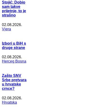
Stojić: Dobio
sam takve
prijetnje, to je
strašno
02.08.2026.
Vjera
Izbori u BiH s
druge strane
02.08.2026.
Herceg Bosna
Zašto SNV
Srbe pretvara
u hrvatske
crnce?
02.08.2026.
Hrvatska