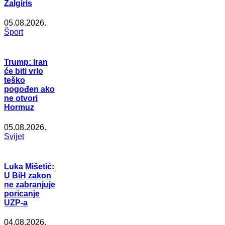
Žalgiris
05.08.2026.
Šport
Trump: Iran
će biti vrlo
teško
pogođen ako
ne otvori
Hormuz
05.08.2026.
Svijet
Luka Mišetić:
U BiH zakon
ne zabranjuje
poricanje
UZP-a
04.08.2026.