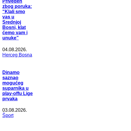
Priveden
zbog poruka:
“Klali smo
vas u
Srednjoj
Bosni, klat
ćemo vam i
unuke”
04.08.2026.
Herceg Bosna
Dinamo
saznao
mogućeg
suparnika u
play-offu Lige
prvaka
03.08.2026.
Šport