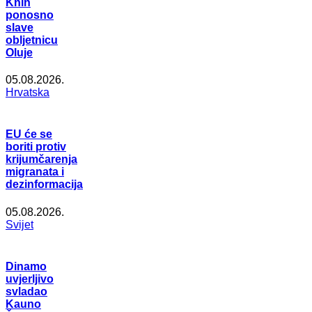
Knin
ponosno
slave
obljetnicu
Oluje
05.08.2026.
Hrvatska
EU će se
boriti protiv
krijumčarenja
migranata i
dezinformacija
05.08.2026.
Svijet
Dinamo
uvjerljivo
svladao
Kauno