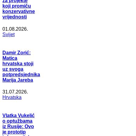
za projekte
koji promiču
konzervativne
vrijednosti
01.08.2026.
Svijet
Damir Zorić:
Matica
hrvatska stoji
uz svoga
potpredsjednika
Marija Jareba
31.07.2026.
Hrvatska
Vlatka Vukelić
o optužbama
iz Rusije: Ovo
je prototip