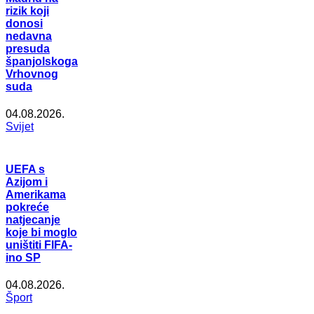
rizik koji
donosi
nedavna
presuda
španjolskoga
Vrhovnog
suda
04.08.2026.
Svijet
UEFA s
Azijom i
Amerikama
pokreće
natjecanje
koje bi moglo
uništiti FIFA-
ino SP
04.08.2026.
Šport