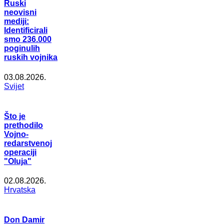
Ruski
neovisni
mediji:
Identificirali
smo 236.000
poginulih
ruskih vojnika
03.08.2026.
Svijet
Što je
prethodilo
Vojno-
redarstvenoj
operaciji
"Oluja"
02.08.2026.
Hrvatska
Don Damir