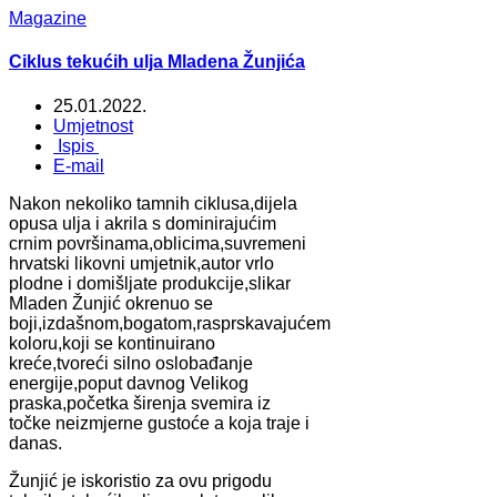
Magazine
Ciklus tekućih ulja Mladena Žunjića
25.01.2022.
Umjetnost
Ispis
E-mail
Nakon nekoliko tamnih ciklusa,dijela
opusa ulja i akrila s dominirajućim
crnim površinama,oblicima,suvremeni
hrvatski likovni umjetnik,autor vrlo
plodne i domišljate produkcije,slikar
Mladen Žunjić okrenuo se
boji,izdašnom,bogatom,rasprskavajućem
koloru,koji se kontinuirano
kreće,tvoreći silno oslobađanje
energije,poput davnog Velikog
praska,početka širenja svemira iz
točke neizmjerne gustoće a koja traje i
danas.
Žunjić je iskoristio za ovu prigodu