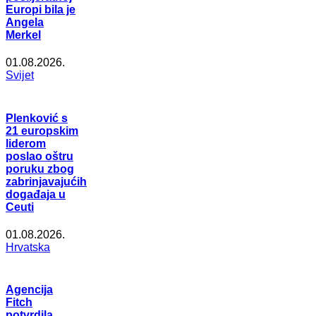
Europi bila je
Angela
Merkel
01.08.2026.
Svijet
Plenković s
21 europskim
liderom
poslao oštru
poruku zbog
zabrinjavajućih
događaja u
Ceuti
01.08.2026.
Hrvatska
Agencija
Fitch
potvrdila