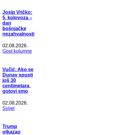
Josip Vričko:
5. kolovoza –
dan
bošnjačke
nezahvalnosti
02.08.2026.
Gost kolumne
Vučić: Ako se
Dunav spusti
još 30
centimetara,
gotovi smo
02.08.2026.
Svijet
Trump
otkazao