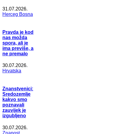
31.07.2026.
Herceg Bosna
Pravda je kod
nas možda
spora, ali je
ima previše, a
ne premalo
30.07.2026.
Hrvatska
Znanstvenici:
Sredozemlje
kakvo smo
poznavali
zauvijek je
izgubljeno
30.07.2026.
Znanost