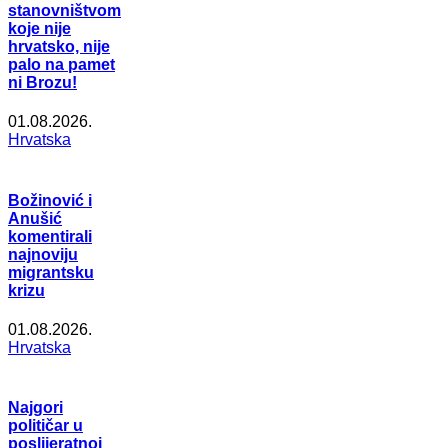
stanovništvom
koje nije
hrvatsko, nije
palo na pamet
ni Brozu!
01.08.2026.
Hrvatska
Božinović i
Anušić
komentirali
najnoviju
migrantsku
krizu
01.08.2026.
Hrvatska
Najgori
političar u
poslijeratnoj