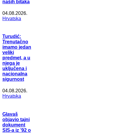
naših bitaka
04.08.2026.
Hrvatska
Turudić:
Trenutačno
imamo jedan
veliki
predmet, a u
njega je
uključena i
nacionalna
sigurnost
04.08.2026.
Hrvatska
Glavaš
objavio tajni
dokument
SIS-a iz ’92 o