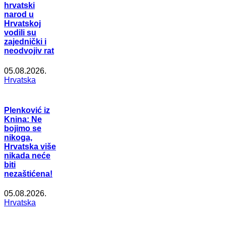
hrvatski
narod u
Hrvatskoj
vodili su
zajednički i
neodvojiv rat
05.08.2026.
Hrvatska
Plenković iz
Knina: Ne
bojimo se
nikoga,
Hrvatska više
nikada neće
biti
nezaštićena!
05.08.2026.
Hrvatska