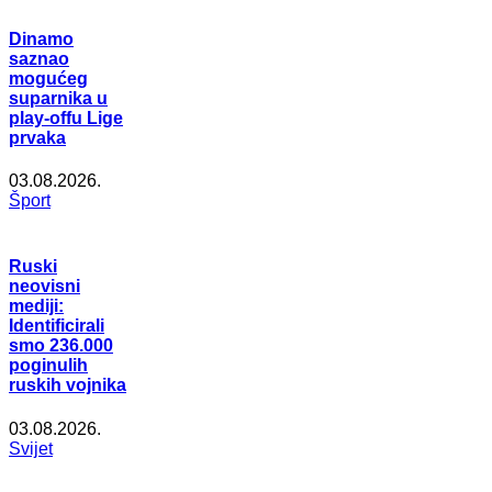
Dinamo
saznao
mogućeg
suparnika u
play-offu Lige
prvaka
03.08.2026.
Šport
Ruski
neovisni
mediji:
Identificirali
smo 236.000
poginulih
ruskih vojnika
03.08.2026.
Svijet