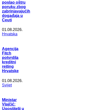
poslao oštru
poruku zbog
zabrinjavajućih
događaja u
Ceuti
01.08.2026.
Hrvatska
Agencija
Fitch
potvrdila
kreditni
rejting
Hrvatske
01.08.2026.
Svijet
Ministar
Vlajčić:
Ugostitelji u