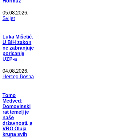
Hormuz
05.08.2026.
Svijet
Luka Mišetić:
U BiH zakon
ne zabranjuje
poricanje
UZP-a
04.08.2026.
Herceg Bosna
Tomo
Medved:
Domovinski
rat temelj je
naše
državnosti, a
VRO Oluja
kruna svih