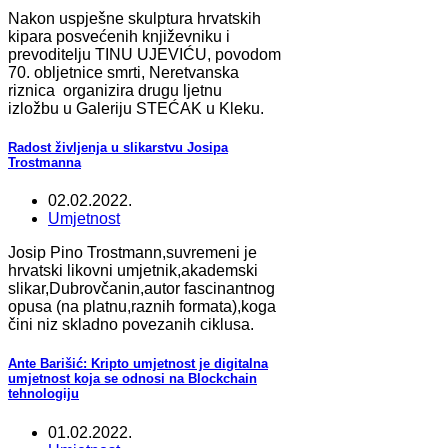
Nakon uspješne skulptura hrvatskih
kipara posvećenih književniku i
prevoditelju TINU UJEVIĆU, povodom
70. obljetnice smrti, Neretvanska
riznica organizira drugu ljetnu
izložbu u Galeriju STEĆAK u Kleku.
Radost življenja u slikarstvu Josipa
Trostmanna
02.02.2022.
Umjetnost
Josip Pino Trostmann,suvremeni je
hrvatski likovni umjetnik,akademski
slikar,Dubrovčanin,autor fascinantnog
opusa (na platnu,raznih formata),koga
čini niz skladno povezanih ciklusa.
Ante Barišić: Kripto umjetnost je digitalna
umjetnost koja se odnosi na Blockchain
tehnologiju
01.02.2022.