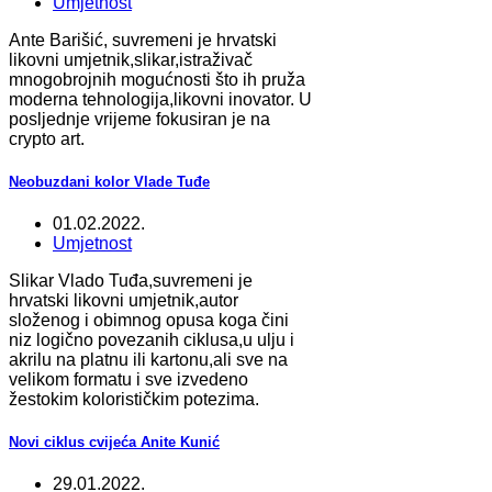
Umjetnost
Ante Barišić, suvremeni je hrvatski
likovni umjetnik,slikar,istraživač
mnogobrojnih mogućnosti što ih pruža
moderna tehnologija,likovni inovator. U
posljednje vrijeme fokusiran je na
crypto art.
Neobuzdani kolor Vlade Tuđe
01.02.2022.
Umjetnost
Slikar Vlado Tuđa,suvremeni je
hrvatski likovni umjetnik,autor
složenog i obimnog opusa koga čini
niz logično povezanih ciklusa,u ulju i
akrilu na platnu ili kartonu,ali sve na
velikom formatu i sve izvedeno
žestokim kolorističkim potezima.
Novi ciklus cvijeća Anite Kunić
29.01.2022.