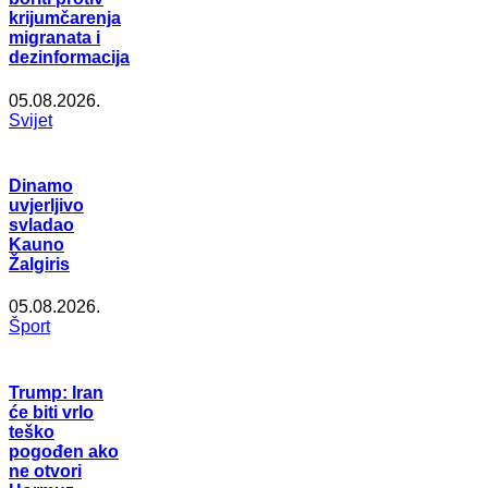
krijumčarenja
migranata i
dezinformacija
05.08.2026.
Svijet
Dinamo
uvjerljivo
svladao
Kauno
Žalgiris
05.08.2026.
Šport
Trump: Iran
će biti vrlo
teško
pogođen ako
ne otvori