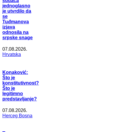
sudaca
jednoglasno
je utvrdilo da
se
Tuđmanova
izjava
odnosila na
srpske snage
07.08.2026.
Hrvatska
Konaković:
Što je
konstitutivnost?
Što je
legitimno
predstavljanje?
07.08.2026.
Herceg Bosna