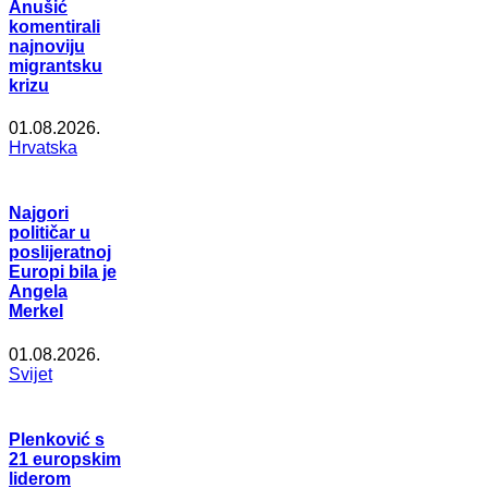
Anušić
komentirali
najnoviju
migrantsku
krizu
01.08.2026.
Hrvatska
Najgori
političar u
poslijeratnoj
Europi bila je
Angela
Merkel
01.08.2026.
Svijet
Plenković s
21 europskim
liderom