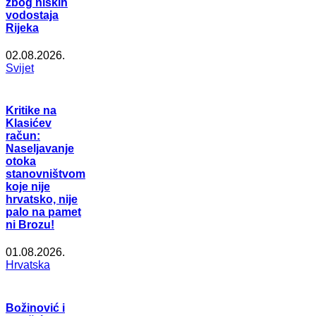
zbog niskih
vodostaja
Rijeka
02.08.2026.
Svijet
Kritike na
Klasićev
račun:
Naseljavanje
otoka
stanovništvom
koje nije
hrvatsko, nije
palo na pamet
ni Brozu!
01.08.2026.
Hrvatska
Božinović i