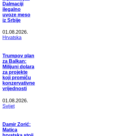
Dalmaciji
ilegalno
uvoze meso
iz Srbije
01.08.2026.
Hrvatska
Trumpov plan
za Balkan:
Milijuni dolara
za projekte
koji promiču
konzervativne
vrijednosti
01.08.2026.
Svijet
Damir Zorić:
Matica
hrvatska stoji