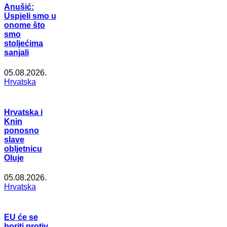
Anušić:
Uspjeli smo u
onome što
smo
stoljećima
sanjali
05.08.2026.
Hrvatska
Hrvatska i
Knin
ponosno
slave
obljetnicu
Oluje
05.08.2026.
Hrvatska
EU će se
boriti protiv