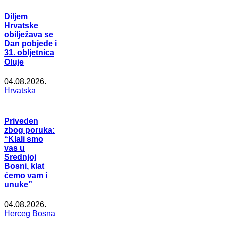
Diljem
Hrvatske
obilježava se
Dan pobjede i
31. obljetnica
Oluje
04.08.2026.
Hrvatska
Priveden
zbog poruka:
“Klali smo
vas u
Srednjoj
Bosni, klat
ćemo vam i
unuke”
04.08.2026.
Herceg Bosna