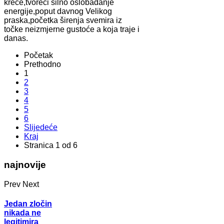
kreće,tvoreći silno oslobađanje
energije,poput davnog Velikog
praska,početka širenja svemira iz
točke neizmjerne gustoće a koja traje i
danas.
Početak
Prethodno
1
2
3
4
5
6
Slijedeće
Kraj
Stranica 1 od 6
najnovije
Prev
Next
Jedan zločin
nikada ne
legitimira