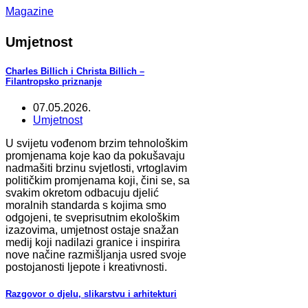
Magazine
Umjetnost
Charles Billich i Christa Billich –
Filantropsko priznanje
07.05.2026.
Umjetnost
U svijetu vođenom brzim tehnološkim
promjenama koje kao da pokušavaju
nadmašiti brzinu svjetlosti, vrtoglavim
političkim promjenama koji, čini se, sa
svakim okretom odbacuju djelić
moralnih standarda s kojima smo
odgojeni, te sveprisutnim ekološkim
izazovima, umjetnost ostaje snažan
medij koji nadilazi granice i inspirira
nove načine razmišljanja usred svoje
postojanosti ljepote i kreativnosti.
Razgovor o djelu, slikarstvu i arhitekturi