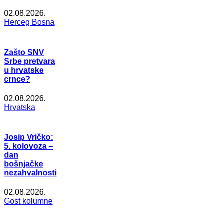
02.08.2026.
Herceg Bosna
Zašto SNV
Srbe pretvara
u hrvatske
crnce?
02.08.2026.
Hrvatska
Josip Vričko:
5. kolovoza –
dan
bošnjačke
nezahvalnosti
02.08.2026.
Gost kolumne