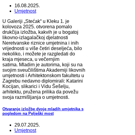
16.08.2025.
Umjetnost
U Galeriji „Stećak“ u Kleku 1. je
kolovoza 2025. otvorena pomalo
drukčija izložba, kakvih je u bogatoj
likovno-izlagalačkoj djelatnosti
Neretvanske riznice umjetnina i inih
vrijednosti u više četiri deseljeća, bilo
nekoliko, i možete je razgledati do
kraja mjeseca, u večernjim
satima. Mladim je autorima, koji su na
svojim sveučilištima Akademiji likovnih
umjetnosti i Arhitektonskom fakultetu u
Zagrebu nedavno diplomirali: Katarini
Kocijan, slikarici i Vidu Šešelju,
arhitektu, pružena prilika da povežu
svoja razmišljanja o umjetnosti.
Otvaranje izložbe dvoje mladih umjetnika s
pogledom na Pelješki most
29.07.2025.
Umjetnost