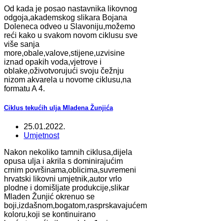
Od kada je posao nastavnika likovnog
odgoja,akademskog slikara Bojana
Doleneca odveo u Slavoniju,možemo
reći kako u svakom novom ciklusu sve
više sanja
more,obale,valove,stijene,uzvisine
iznad opakih voda,vjetrove i
oblake,oživotvorujući svoju čežnju
nizom akvarela u novome ciklusu,na
formatu A 4.
Ciklus tekućih ulja Mladena Žunjića
25.01.2022.
Umjetnost
Nakon nekoliko tamnih ciklusa,dijela
opusa ulja i akrila s dominirajućim
crnim površinama,oblicima,suvremeni
hrvatski likovni umjetnik,autor vrlo
plodne i domišljate produkcije,slikar
Mladen Žunjić okrenuo se
boji,izdašnom,bogatom,rasprskavajućem
koloru,koji se kontinuirano