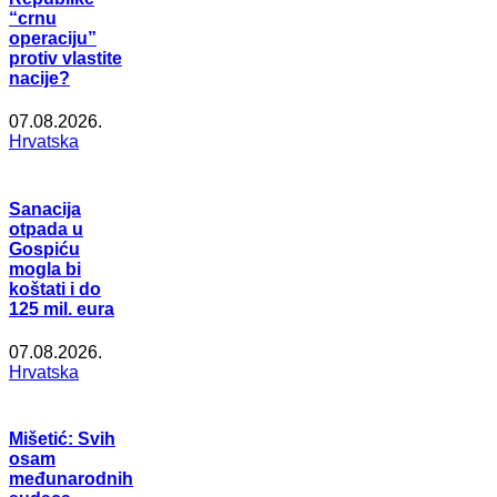
“crnu
operaciju”
protiv vlastite
nacije?
07.08.2026.
Hrvatska
Sanacija
otpada u
Gospiću
mogla bi
koštati i do
125 mil. eura
07.08.2026.
Hrvatska
Mišetić: Svih
osam
međunarodnih