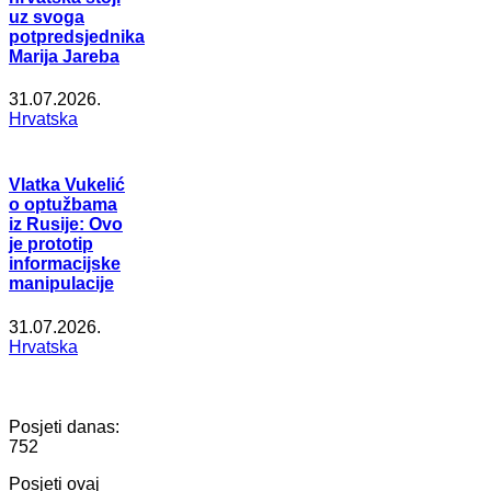
uz svoga
potpredsjednika
Marija Jareba
31.07.2026.
Hrvatska
Vlatka Vukelić
o optužbama
iz Rusije: Ovo
je prototip
informacijske
manipulacije
31.07.2026.
Hrvatska
Posjeti danas:
752
Posjeti ovaj