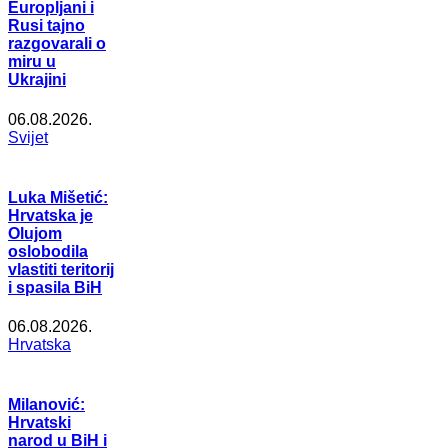
Europljani i
Rusi tajno
razgovarali o
miru u
Ukrajini
06.08.2026.
Svijet
Luka Mišetić:
Hrvatska je
Olujom
oslobodila
vlastiti teritorij
i spasila BiH
06.08.2026.
Hrvatska
Milanović:
Hrvatski
narod u BiH i