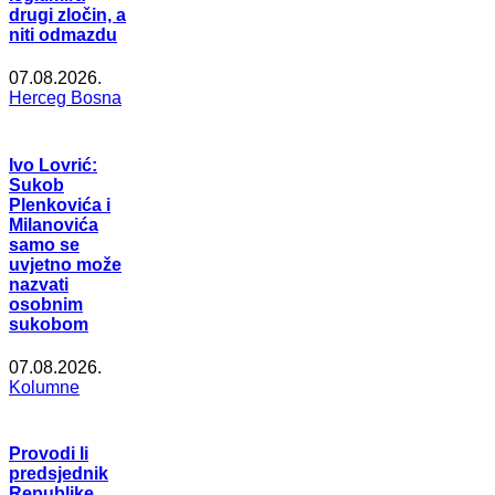
drugi zločin, a
niti odmazdu
07.08.2026.
Herceg Bosna
Ivo Lovrić:
Sukob
Plenkovića i
Milanovića
samo se
uvjetno može
nazvati
osobnim
sukobom
07.08.2026.
Kolumne
Provodi li
predsjednik
Republike