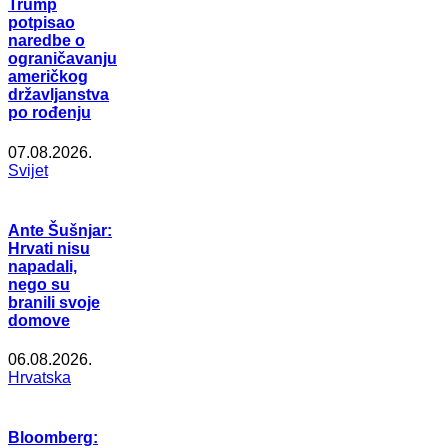
Trump
potpisao
naredbe o
ograničavanju
američkog
državljanstva
po rođenju
07.08.2026.
Svijet
Ante Šušnjar:
Hrvati nisu
napadali,
nego su
branili svoje
domove
06.08.2026.
Hrvatska
Bloomberg: