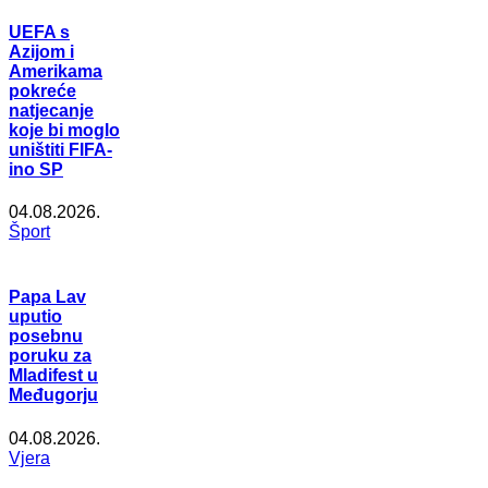
UEFA s
Azijom i
Amerikama
pokreće
natjecanje
koje bi moglo
uništiti FIFA-
ino SP
04.08.2026.
Šport
Papa Lav
uputio
posebnu
poruku za
Mladifest u
Međugorju
04.08.2026.
Vjera