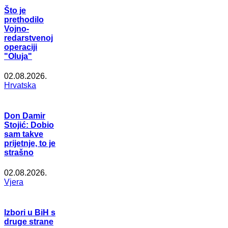
Što je
prethodilo
Vojno-
redarstvenoj
operaciji
"Oluja"
02.08.2026.
Hrvatska
Don Damir
Stojić: Dobio
sam takve
prijetnje, to je
strašno
02.08.2026.
Vjera
Izbori u BiH s
druge strane